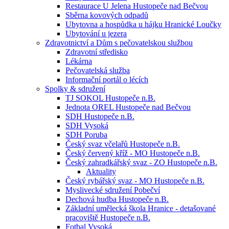
Restaurace U Jelena Hustopeče nad Bečvou
Sběrna kovových odpadů
Ubytovna a hospůdka u hájku Hranické Loučky
Ubytování u jezera
Zdravotnictví a Dům s pečovatelskou službou
Zdravotní středisko
Lékárna
Pečovatelská služba
Informační portál o lécích
Spolky & sdružení
TJ SOKOL Hustopeče n.B.
Jednota OREL Hustopeče nad Bečvou
SDH Hustopeče n.B.
SDH Vysoká
SDH Poruba
Český svaz včelařů Hustopeče n.B.
Český červený kříž - MO Hustopeče n.B.
Český zahradkářský svaz - ZO Hustopeče n.B.
Aktuality
Český rybářský svaz - MO Hustopeče n.B.
Myslivecké sdružení Pobečví
Dechová hudba Hustopeče n.B.
Základní umělecká škola Hranice - detašované
pracoviště Hustopeče n.B.
Fotbal Vysoká