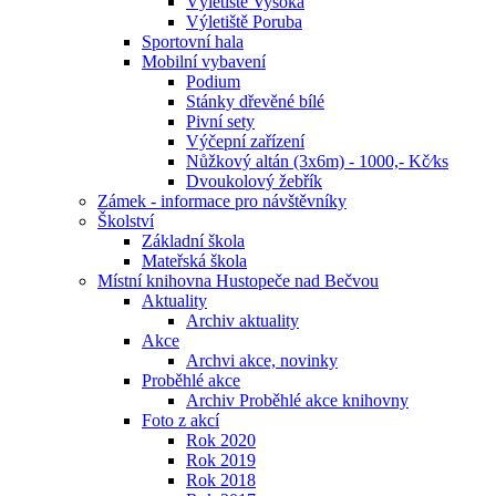
Výletiště Vysoká
Výletiště Poruba
Sportovní hala
Mobilní vybavení
Podium
Stánky dřevěné bílé
Pivní sety
Výčepní zařízení
Nůžkový altán (3x6m) - 1000,- Kč⁄ks
Dvoukolový žebřík
Zámek - informace pro návštěvníky
Školství
Základní škola
Mateřská škola
Místní knihovna Hustopeče nad Bečvou
Aktuality
Archiv aktuality
Akce
Archvi akce, novinky
Proběhlé akce
Archiv Proběhlé akce knihovny
Foto z akcí
Rok 2020
Rok 2019
Rok 2018