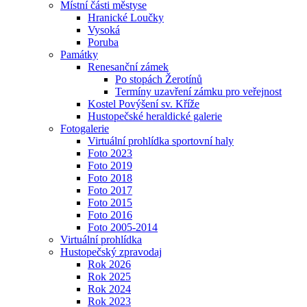
Místní části městyse
Hranické Loučky
Vysoká
Poruba
Památky
Renesanční zámek
Po stopách Žerotínů
Termíny uzavření zámku pro veřejnost
Kostel Povýšení sv. Kříže
Hustopečské heraldické galerie
Fotogalerie
Virtuální prohlídka sportovní haly
Foto 2023
Foto 2019
Foto 2018
Foto 2017
Foto 2015
Foto 2016
Foto 2005-2014
Virtuální prohlídka
Hustopečský zpravodaj
Rok 2026
Rok 2025
Rok 2024
Rok 2023