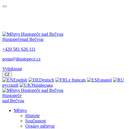
Hustopeče
nad Bečvou
+420 581 626 111
posta@ihustopece.cz
Vytisknout
CZ
English
Deutsch
Le français
Espanol
русский
Українська
Hustopeče
nad Bečvou
Městys
Historie
Současnost
Orgány městyse