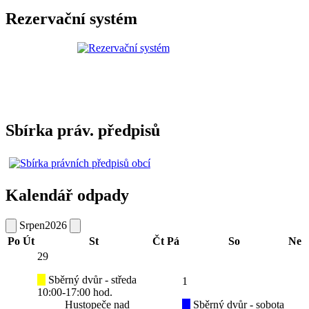
Rezervační systém
Sbírka práv. předpisů
Kalendář odpady
Srpen
2026
Po
Út
St
Čt
Pá
So
Ne
29
Sběrný dvůr - středa
1
10:00-17:00 hod.
Hustopeče nad
Sběrný dvůr - sobota