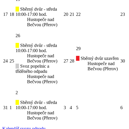
Sběrný dvůr - středa
17
18
10:00-17:00 hod.
20
21
22
23
Hustopeče nad
Bečvou (Přerov)
26
Sběrný dvůr - středa
29
10:00-17:00 hod.
Hustopeče nad
Sběrný dvůr uzavřen
24
25
Bečvou (Přerov)
27
28
30
Hustopeče nad
Svoz popelnic a
Bečvou (Přerov)
tříděného odpadu
Hustopeče nad
Bečvou (Přerov)
2
Sběrný dvůr - středa
31
1
10:00-17:00 hod.
3
4
5
6
Hustopeče nad
Bečvou (Přerov)
Kalendář svozu odpadu