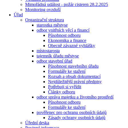
Mimořádná událost - požár cisteren 28.2.2025
Monitoring ovzduší
Úřad
Organizační struktura
starostka městyse
odbor vnitřních věcí a financí
Působnost odboru
Ekonomika a finance
Obecně závazné vyhlášky
místostarosta
tajemník úřadu městyse
odbor stavební úřad
Působnost stavebního úřadu
Formuláře ke stažení
Rozsah a obsah dokumentací
Nejdůležitější právní předpisy
Potřebuji si vyřídit
Články odboru
odbor správa majetku a životního prostředí
Působnost odboru
Formuláře ke stažení
pověřenec pro ochranu osobních údajů
Zásady ochrany osobních údajů
Úřední deska
Povinné informace