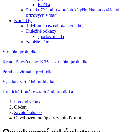
Kočka
Projekt 72 hodin – praktická příručka pro zvládání
krizových situací
Kontakty
Telefonní a e-mailové kontakty
Důležité odkazy
sportovní hala
Napište nám
Virtuální prohlídka
Kostel Povýšení sv. Kříže - virtuální prohlídka
Poruba - virtuální prohlídka
Vysoká - virtuální prohlídka
Hranické Loučky - virtuální prohlídka
Úvodní stránka
Občan
Životní situace
Osvobození od úplaty za předškolní...