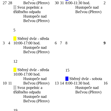
27
28
Bečvou (Přerov)
30
31
8:00-11:30 hod.
2
Svoz popelnic a
Hustopeče nad
tříděného odpadu
Bečvou (Přerov)
Hustopeče nad
Bečvou (Přerov)
5
Sběrný dvůr - středa
3
4
10:00-17:00 hod.
6
7
8
9
Hustopeče nad
Bečvou (Přerov)
12
Sběrný dvůr - středa
15
10:00-17:00 hod.
Hustopeče nad
Sběrný dvůr - sobota
10
11
Bečvou (Přerov)
13
14
8:00-11:30 hod.
16
Svoz popelnic a
Hustopeče nad
tříděného odpadu
Bečvou (Přerov)
Hustopeče nad
Bečvou (Přerov)
19