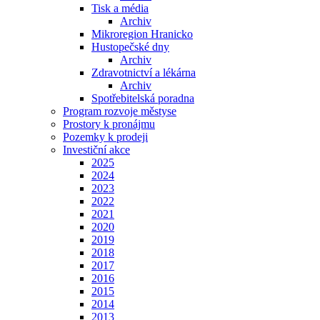
Tisk a média
Archiv
Mikroregion Hranicko
Hustopečské dny
Archiv
Zdravotnictví a lékárna
Archiv
Spotřebitelská poradna
Program rozvoje městyse
Prostory k pronájmu
Pozemky k prodeji
Investiční akce
2025
2024
2023
2022
2021
2020
2019
2018
2017
2016
2015
2014
2013