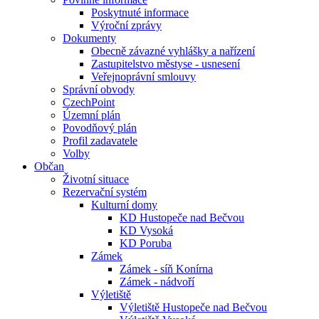
Poskytnuté informace
Výroční zprávy
Dokumenty
Obecně závazné vyhlášky a nařízení
Zastupitelstvo městyse - usnesení
Veřejnoprávní smlouvy
Správní obvody
CzechPoint
Územní plán
Povodňový plán
Profil zadavatele
Volby
Občan
Životní situace
Rezervační systém
Kulturní domy
KD Hustopeče nad Bečvou
KD Vysoká
KD Poruba
Zámek
Zámek - síň Konírna
Zámek - nádvoří
Výletiště
Výletiště Hustopeče nad Bečvou