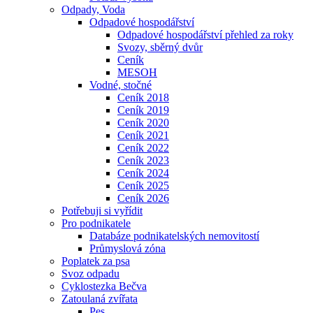
Odpady, Voda
Odpadové hospodářství
Odpadové hospodářství přehled za roky
Svozy, sběrný dvůr
Ceník
MESOH
Vodné, stočné
Ceník 2018
Ceník 2019
Ceník 2020
Ceník 2021
Ceník 2022
Ceník 2023
Ceník 2024
Ceník 2025
Ceník 2026
Potřebuji si vyřídit
Pro podnikatele
Databáze podnikatelských nemovitostí
Průmyslová zóna
Poplatek za psa
Svoz odpadu
Cyklostezka Bečva
Zatoulaná zvířata
Pes