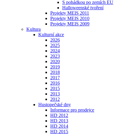
S pohádkou po zemích EU
Halloweenské tvoření
Projekty MEIS 2011
Projekty MEIS 2010
Projekty MEIS 2009
Kultura
Kulturní akce
2026
2025
2024
2023
2020
2019
2018
2017
2016
2015
2013
2012
Hustopečské dny
Informace pro prodejce
HD 2012
HD 2013
HD 2014
HD 2015