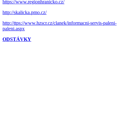
https://www.regionhranicko.cz/
http://skalicka.pmo.cz/
http://ttps://www.hzscr.cz/clanek/informacni-servis-paleni-
paleni.aspx
ODSTÁVKY