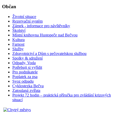
Občan
Životní situace
Rezervační systém
Zámek - informace pro návštěvníky
Školství
Místní knihovna Hustopeče nad Bečvou
Kultura
Farnost
Služby
Zdravotnictví a Dům s pečovatelskou službou
Spolky & sdružení
Odpady, Voda
Potřebuji si vyřídit
Pro podnikatele
Poplatek za psa
Svoz odpadu
Cyklostezka Bečva
Zatoulaná zvířata
Projekt 72 hodin – praktická příručka pro zvládání krizových
situací