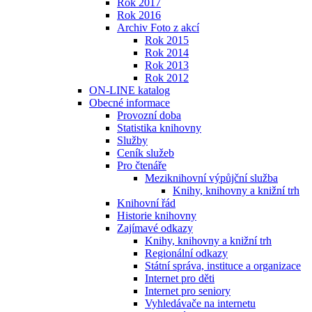
Rok 2017
Rok 2016
Archiv Foto z akcí
Rok 2015
Rok 2014
Rok 2013
Rok 2012
ON-LINE katalog
Obecné informace
Provozní doba
Statistika knihovny
Služby
Ceník služeb
Pro čtenáře
Meziknihovní výpůjční služba
Knihy, knihovny a knižní trh
Knihovní řád
Historie knihovny
Zajímavé odkazy
Knihy, knihovny a knižní trh
Regionální odkazy
Státní správa, instituce a organizace
Internet pro děti
Internet pro seniory
Vyhledávače na internetu