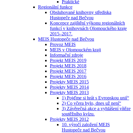
Praktické
Regionální funkce
Obsluhované knihovny střediska
Hustopeče nad Bečvou
Koncepce zajištění výkonu regionálních
funkcí v knihovnách Olomouckého kraje
2015–2017.
MEIS Hustopeče nad Bečvou
Provoz MEIS
MEIS v Olomouckém kraji
Informační zdroje
Projekt MEIS 2019
Projekt MEIS 2018
Projekt MEIS 2017
Projekt MEIS 2016
Projekty MEIS 2015
Projekty MEIS 2014
Projekty MEIS 2013
1) Pojďme si hrát s Evropskou unií“
2) Co včera bylo, dnes už není“
3) Závěrečná akce a vyhlášení vítěze
soutěžního kvízu.
Projekty MEIS 2012
10. výročí založení MEIS
Hustopeče nad Bečvou