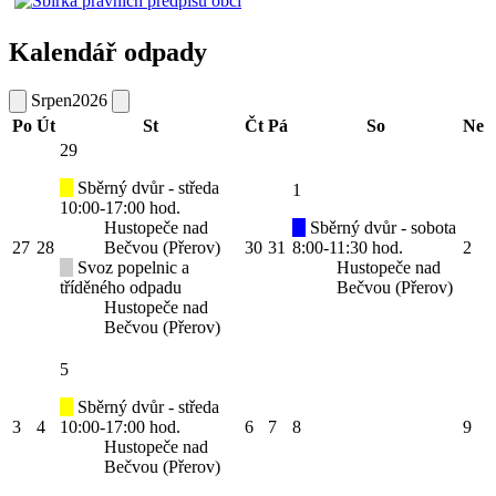
Kalendář odpady
Srpen
2026
Po
Út
St
Čt
Pá
So
Ne
29
Sběrný dvůr - středa
1
10:00-17:00 hod.
Hustopeče nad
Sběrný dvůr - sobota
27
28
Bečvou (Přerov)
30
31
8:00-11:30 hod.
2
Svoz popelnic a
Hustopeče nad
tříděného odpadu
Bečvou (Přerov)
Hustopeče nad
Bečvou (Přerov)
5
Sběrný dvůr - středa
3
4
10:00-17:00 hod.
6
7
8
9
Hustopeče nad
Bečvou (Přerov)