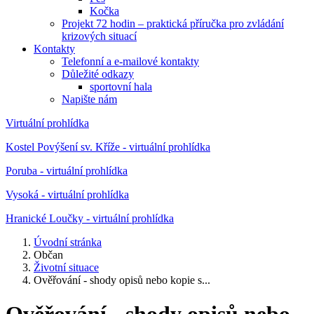
Kočka
Projekt 72 hodin – praktická příručka pro zvládání
krizových situací
Kontakty
Telefonní a e-mailové kontakty
Důležité odkazy
sportovní hala
Napište nám
Virtuální prohlídka
Kostel Povýšení sv. Kříže - virtuální prohlídka
Poruba - virtuální prohlídka
Vysoká - virtuální prohlídka
Hranické Loučky - virtuální prohlídka
Úvodní stránka
Občan
Životní situace
Ověřování - shody opisů nebo kopie s...