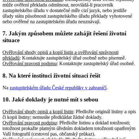
může ověření překladu odmítnout, neovládá-li pracovník
zastupitelského úřadu v dostatečné míře cizí jazyk, nebo jestliže
úřady státu působnosti zastupitelského úřadu překlady vyhotovené
nebo ověřené na zastupitelském úřadu neuznávají
.
7. Jakým způsobem můžete zahájit řešení životní
situace
Ověřování shody opisů a kopií listin a ověřování správnosti
překladů
: Kontaktujte zastupitelský úřad osobně nebo písemně
.
Ověřování pravosti podpisu
: Kontaktujte zastupitelský úřad osobně
.
8. Na které instituci životní situaci řešit
Na
zastupitelském úřadu České republiky v zahraničí
.
10. Jaké doklady je nutné mít s sebou
Ověřování shody opisů a kopií listin
: Předložte originál listiny a opis
či kopii listiny; nemusíte předkládat žádné doklady
.
Ověřování pravosti podpisu
: Předložte listinu a doklad totožnosti;
totožnost prokažte platným úředním dokladem totožnosti opatřeným
Vaší fotografií (cestovní pas, občanský průkaz)
.