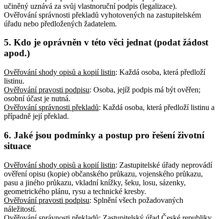
učiněný uznává za svůj vlastnoruční podpis (legalizace).
Ověřování správnosti překladů vyhotovených na zastupitelském
úřadu nebo předložených žadatelem.
5. Kdo je oprávněn v této věci jednat (podat žádost
apod.)
Ověřování shody opisů a kopií listin
: Každá osoba, která předloží
listinu
.
Ověřování pravosti podpisu
: Osoba, jejíž podpis má být ověřen;
osobní účast je nutná
.
Ověřování správnosti překladů
: Každá osoba, která předloží listinu a
případně její překlad
.
6. Jaké jsou podmínky a postup pro řešení životní
situace
Ověřování shody opisů a kopií listin
: Zastupitelské úřady neprovádí
ověření opisu (kopie) občanského průkazu, vojenského průkazu,
pasu a jiného průkazu, vkladní knížky, šeku, losu, sázenky,
geometrického plánu, rysu a technické kresby
.
Ověřování pravosti podpisu
: Splnění všech požadovaných
náležitostí
.
Ověřování správnosti překladů
: Zastupitelský úřad České republiky