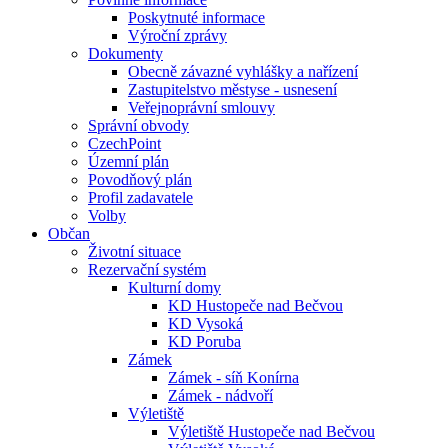
Poskytnuté informace
Výroční zprávy
Dokumenty
Obecně závazné vyhlášky a nařízení
Zastupitelstvo městyse - usnesení
Veřejnoprávní smlouvy
Správní obvody
CzechPoint
Územní plán
Povodňový plán
Profil zadavatele
Volby
Občan
Životní situace
Rezervační systém
Kulturní domy
KD Hustopeče nad Bečvou
KD Vysoká
KD Poruba
Zámek
Zámek - síň Konírna
Zámek - nádvoří
Výletiště
Výletiště Hustopeče nad Bečvou