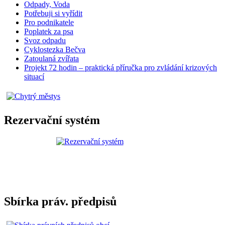
Odpady, Voda
Potřebuji si vyřídit
Pro podnikatele
Poplatek za psa
Svoz odpadu
Cyklostezka Bečva
Zatoulaná zvířata
Projekt 72 hodin – praktická příručka pro zvládání krizových
situací
Rezervační systém
Sbírka práv. předpisů