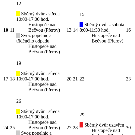
12
Sběrný dvůr - středa
15
10:00-17:00 hod.
Hustopeče nad
Sběrný dvůr - sobota
10
11
Bečvou (Přerov)
13
14
8:00-11:30 hod.
16
Svoz popelnic a
Hustopeče nad
tříděného odpadu
Bečvou (Přerov)
Hustopeče nad
Bečvou (Přerov)
19
Sběrný dvůr - středa
17
18
10:00-17:00 hod.
20
21
22
23
Hustopeče nad
Bečvou (Přerov)
26
Sběrný dvůr - středa
29
10:00-17:00 hod.
Hustopeče nad
Sběrný dvůr uzavřen
24
25
Bečvou (Přerov)
27
28
30
Hustopeče nad
Svoz popelnic a