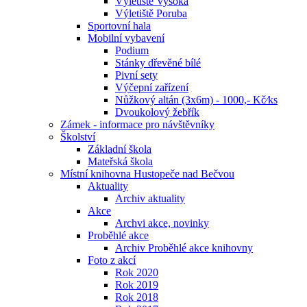
Výletiště Vysoká
Výletiště Poruba
Sportovní hala
Mobilní vybavení
Podium
Stánky dřevěné bílé
Pivní sety
Výčepní zařízení
Nůžkový altán (3x6m) - 1000,- Kč⁄ks
Dvoukolový žebřík
Zámek - informace pro návštěvníky
Školství
Základní škola
Mateřská škola
Místní knihovna Hustopeče nad Bečvou
Aktuality
Archiv aktuality
Akce
Archvi akce, novinky
Proběhlé akce
Archiv Proběhlé akce knihovny
Foto z akcí
Rok 2020
Rok 2019
Rok 2018