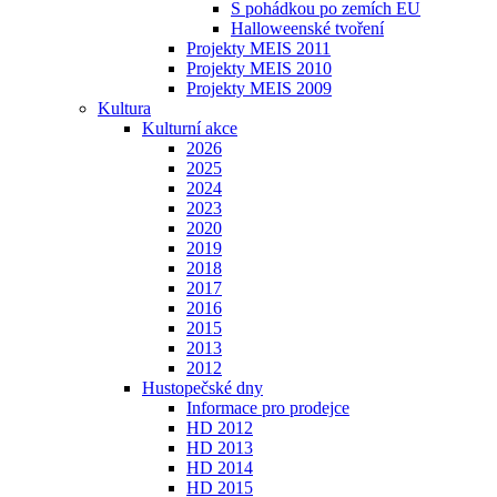
S pohádkou po zemích EU
Halloweenské tvoření
Projekty MEIS 2011
Projekty MEIS 2010
Projekty MEIS 2009
Kultura
Kulturní akce
2026
2025
2024
2023
2020
2019
2018
2017
2016
2015
2013
2012
Hustopečské dny
Informace pro prodejce
HD 2012
HD 2013
HD 2014
HD 2015