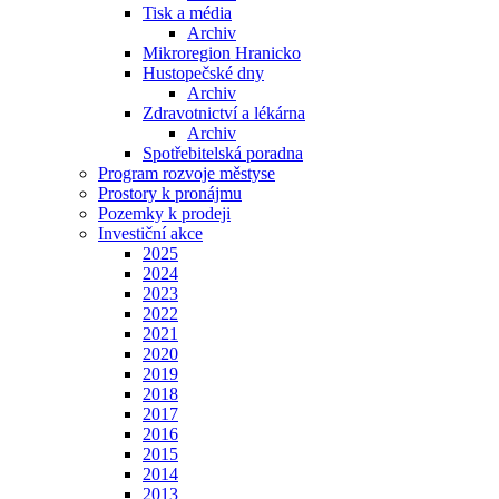
Tisk a média
Archiv
Mikroregion Hranicko
Hustopečské dny
Archiv
Zdravotnictví a lékárna
Archiv
Spotřebitelská poradna
Program rozvoje městyse
Prostory k pronájmu
Pozemky k prodeji
Investiční akce
2025
2024
2023
2022
2021
2020
2019
2018
2017
2016
2015
2014
2013