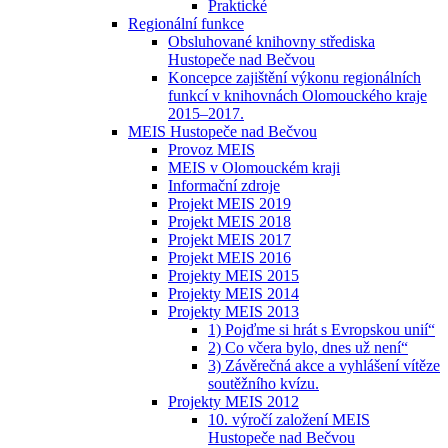
Praktické
Regionální funkce
Obsluhované knihovny střediska
Hustopeče nad Bečvou
Koncepce zajištění výkonu regionálních
funkcí v knihovnách Olomouckého kraje
2015–2017.
MEIS Hustopeče nad Bečvou
Provoz MEIS
MEIS v Olomouckém kraji
Informační zdroje
Projekt MEIS 2019
Projekt MEIS 2018
Projekt MEIS 2017
Projekt MEIS 2016
Projekty MEIS 2015
Projekty MEIS 2014
Projekty MEIS 2013
1) Pojďme si hrát s Evropskou unií“
2) Co včera bylo, dnes už není“
3) Závěrečná akce a vyhlášení vítěze
soutěžního kvízu.
Projekty MEIS 2012
10. výročí založení MEIS
Hustopeče nad Bečvou