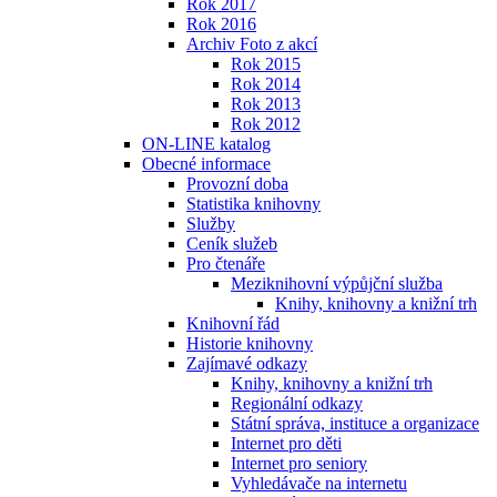
Rok 2017
Rok 2016
Archiv Foto z akcí
Rok 2015
Rok 2014
Rok 2013
Rok 2012
ON-LINE katalog
Obecné informace
Provozní doba
Statistika knihovny
Služby
Ceník služeb
Pro čtenáře
Meziknihovní výpůjční služba
Knihy, knihovny a knižní trh
Knihovní řád
Historie knihovny
Zajímavé odkazy
Knihy, knihovny a knižní trh
Regionální odkazy
Státní správa, instituce a organizace
Internet pro děti
Internet pro seniory
Vyhledávače na internetu