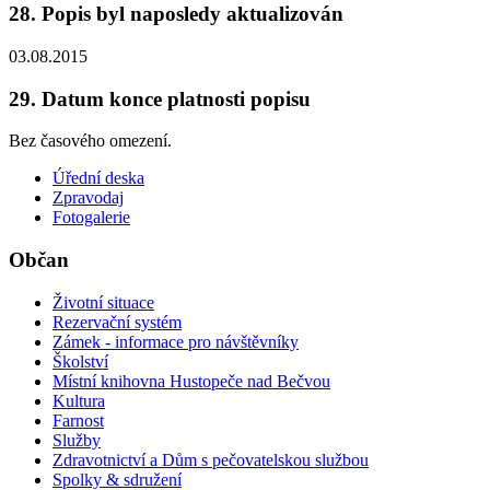
28. Popis byl naposledy aktualizován
03.08.2015
29. Datum konce platnosti popisu
Bez časového omezení.
Úřední deska
Zpravodaj
Fotogalerie
Občan
Životní situace
Rezervační systém
Zámek - informace pro návštěvníky
Školství
Místní knihovna Hustopeče nad Bečvou
Kultura
Farnost
Služby
Zdravotnictví a Dům s pečovatelskou službou
Spolky & sdružení