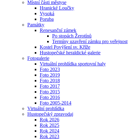
Místní části městyse
Hranické Loučky
Vysoká
Poruba
Památky
Renesanční zámek
Po stopách Žerotínů
Termíny uzavření zámku pro veřejnost
Kostel Povýšení sv. Kříže
Hustopečské heraldické galerie
Fotogalerie
Virtuální prohlídka sportovní haly
Foto 2023
Foto 2019
Foto 2018
Foto 2017
Foto 2015
Foto 2016
Foto 2005-2014
Virtuální prohlídka
Hustopečský zpravodaj
Rok 2026
Rok 2025
Rok 2024
Rok 2023