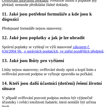
Ověřování správnosti překladů
: Předložte listinu a případně její
překlad; nemusíte předkládat žádné doklady
.
11. Jaké jsou potřebné formuláře a kde jsou k
dispozici
Předepsané formuláře nejsou stanoveny.
12. Jaké jsou poplatky a jak je lze uhradit
Správní poplatky se vybírají ve výši stanovené
zákonem č.
634/2004 Sb., o správních poplatcích, ve znění pozdějších předpisů
.
13. Jaké jsou lhůty pro vyřízení
Lhůty nejsou stanoveny; ověřování shody opisů a kopií listin a
ověřování pravosti podpisu se vyřizuje zpravidla na počkání.
14. Kteří jsou další účastníci (dotčení) řešení životní
situace
V případě ověřování pravosti podpisu mohou být výjimečně
účastníky i svědci totožnosti žadatele, která nemůže být určena
jinak.