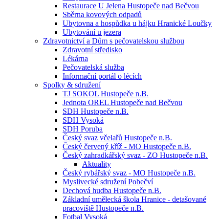
Restaurace U Jelena Hustopeče nad Bečvou
Sběrna kovových odpadů
Ubytovna a hospůdka u hájku Hranické Loučky
Ubytování u jezera
Zdravotnictví a Dům s pečovatelskou službou
Zdravotní středisko
Lékárna
Pečovatelská služba
Informační portál o lécích
Spolky & sdružení
TJ SOKOL Hustopeče n.B.
Jednota OREL Hustopeče nad Bečvou
SDH Hustopeče n.B.
SDH Vysoká
SDH Poruba
Český svaz včelařů Hustopeče n.B.
Český červený kříž - MO Hustopeče n.B.
Český zahradkářský svaz - ZO Hustopeče n.B.
Aktuality
Český rybářský svaz - MO Hustopeče n.B.
Myslivecké sdružení Pobečví
Dechová hudba Hustopeče n.B.
Základní umělecká škola Hranice - detašované
pracoviště Hustopeče n.B.
Fotbal Vysoká