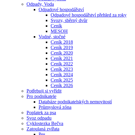
Odpady, Voda
Odpadové hospodářství
Odpadové hospodářství přehled za roky
Svozy, sběrný dvůr
Ceník
MESOH
Vodné, stočné
Ceník 2018
Ceník 2019
Ceník 2020
Ceník 2021
Ceník 2022
Ceník 2023
Ceník 2024
Ceník 2025
Ceník 2026
Potřebuji si vyřídit
Pro podnikatele
Databáze podnikatelských nemovitostí
Průmyslová zóna
Poplatek za psa
Svoz odpadu
Cyklostezka Bečva
Zatoulaná zvířata
Pes