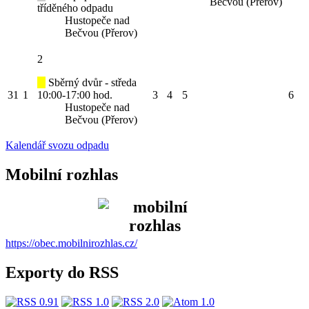
Bečvou (Přerov)
tříděného odpadu
Hustopeče nad
Bečvou (Přerov)
2
Sběrný dvůr - středa
31
1
10:00-17:00 hod.
3
4
5
6
Hustopeče nad
Bečvou (Přerov)
Kalendář svozu odpadu
Mobilní rozhlas
https://obec.mobilnirozhlas.cz/
Exporty do RSS