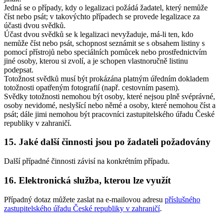
Jedná se o případy, kdy o legalizaci požádá žadatel, který nemůže
číst nebo psát; v takovýchto případech se provede legalizace za
účasti dvou svědků.
Účast dvou svědků se k legalizaci nevyžaduje, má-li ten, kdo
nemůže číst nebo psát, schopnost seznámit se s obsahem listiny s
pomocí přístrojů nebo speciálních pomůcek nebo prostřednictvím
jiné osoby, kterou si zvolí, a je schopen vlastnoručně listinu
podepsat.
Totožnost svědků musí být prokázána platným úředním dokladem
totožnosti opatřeným fotografií (např. cestovním pasem).
Svědky totožnosti nemohou být osoby, které nejsou plně svéprávné,
osoby nevidomé, neslyšící nebo němé a osoby, které nemohou číst a
psát; dále jimi nemohou být pracovníci zastupitelského úřadu České
republiky v zahraničí.
15. Jaké další činnosti jsou po žadateli požadovány
Další případné činnosti závisí na konkrétním případu.
16. Elektronická služba, kterou lze využít
Případný dotaz můžete zaslat na e-mailovou adresu
příslušného
zastupitelského úřadu České republiky v zahraničí
.