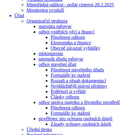
Mimořádná událost - požár cisteren 28.2.2025
Monitoring ovzduší
Úřad
Organizační struktura
starostka městyse
odbor vnitřních věcí a financí
Působnost odboru
Ekonomika a finance
Obecně závazné vyhlášky
místostarosta
tajemník úřadu městyse
odbor stavební úřad
Působnost stavebního úřadu
Formuláře ke stažení
Rozsah a obsah dokumentací
Nejdůležitější právní předpisy
Potřebuji si vyřídit
Články odboru
odbor správa majetku a životního prostředí
Působnost odboru
Formuláře ke stažení
pověřenec pro ochranu osobních údajů
Zásady ochrany osobních údajů
Úřední deska
Povinné informace