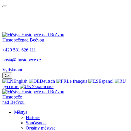
Hustopeče
nad Bečvou
+420 581 626 111
posta@ihustopece.cz
Vytisknout
CZ
English
Deutsch
Le français
Espanol
русский
Українська
Hustopeče
nad Bečvou
Městys
Historie
Současnost
Orgány městyse