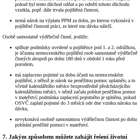
pokud byl tento důchod odňat a po odnětí tohoto důchodu
vznikla, popř. dále trvala pojištěná činnost,
nemá nárok na výplatu PPM za dobu, po kterou vykonává v
pojištěné činnosti práci, ze které mu dávka náleží.
Osobě samostatně výdělečně činné,
jestliže:
splňuje podmínky uvedené u pojištěnce pod 1. a 2. odrážkou,
je účastna nemocenského pojištění osob samostatně výdělečně
činných alespoň po dobu 180 dnů v období 1 roku před
porodem,
má zaplaceno pojistné za dobu účasti na nemocenském
pojištění, z něhož je nárok na peněžitou pomoc uplatněn, a to
včetně kalendářního měsíce bezprostředně předcházejícího
kalendářnímu měsíci, v němž začala pobírat peněžitou pomoc
v mateřství; podmínka zaplacení pojistného je splněna, pokud
OSVČ zaplatí pojistné do 3 měsíců ode dne vzniku nároku na
dávku,
nevykonává osobně samostatnou výdělečnou činnost po dobu
pobírání peněžité pomoci v mateřství.
7. Jakým způsobem můžete zahájit řešení životní