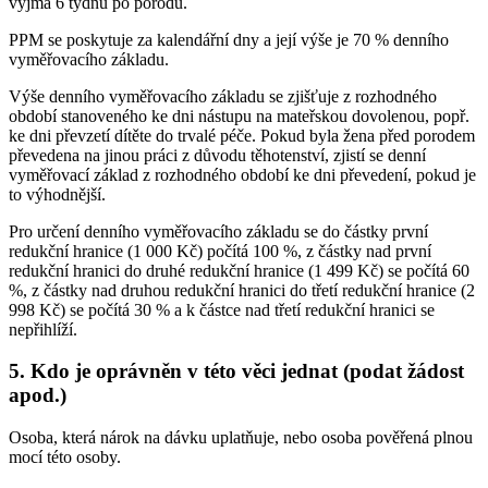
vyjma 6 týdnů po porodu.
PPM se poskytuje za kalendářní dny a její výše je 70 % denního
vyměřovacího základu.
Výše denního vyměřovacího základu se zjišťuje z rozhodného
období stanoveného ke dni nástupu na mateřskou dovolenou, popř.
ke dni převzetí dítěte do trvalé péče. Pokud byla žena před porodem
převedena na jinou práci z důvodu těhotenství, zjistí se denní
vyměřovací základ z rozhodného období ke dni převedení, pokud je
to výhodnější.
Pro určení denního vyměřovacího základu se do částky první
redukční hranice (1 000 Kč) počítá 100 %, z částky nad první
redukční hranici do druhé redukční hranice (1 499 Kč) se počítá 60
%, z částky nad druhou redukční hranici do třetí redukční hranice (2
998 Kč) se počítá 30 % a k částce nad třetí redukční hranici se
nepřihlíží.
5. Kdo je oprávněn v této věci jednat (podat žádost
apod.)
Osoba, která nárok na dávku uplatňuje, nebo osoba pověřená plnou
mocí této osoby.