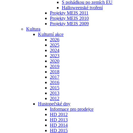
S pohádkou po zemích EU
Halloweenské tvoření
Projekty MEIS 2011
Projekty MEIS 2010
Projekty MEIS 2009
Kultura
Kulturní akce
2026
2025
2024
2023
2020
2019
2018
2017
2016
2015
2013
2012
Hustopečské dny
Informace pro prodejce
HD 2012
HD 2013
HD 2014
HD 2015