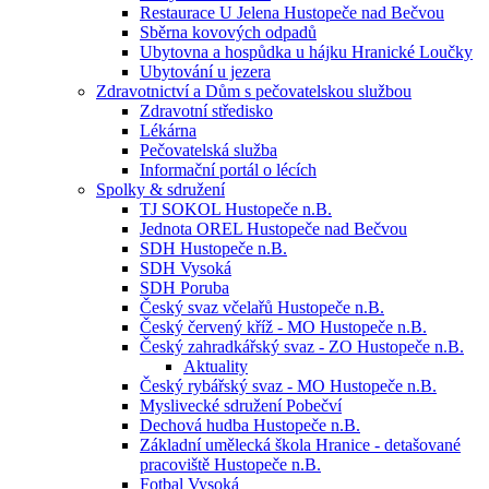
Restaurace U Jelena Hustopeče nad Bečvou
Sběrna kovových odpadů
Ubytovna a hospůdka u hájku Hranické Loučky
Ubytování u jezera
Zdravotnictví a Dům s pečovatelskou službou
Zdravotní středisko
Lékárna
Pečovatelská služba
Informační portál o lécích
Spolky & sdružení
TJ SOKOL Hustopeče n.B.
Jednota OREL Hustopeče nad Bečvou
SDH Hustopeče n.B.
SDH Vysoká
SDH Poruba
Český svaz včelařů Hustopeče n.B.
Český červený kříž - MO Hustopeče n.B.
Český zahradkářský svaz - ZO Hustopeče n.B.
Aktuality
Český rybářský svaz - MO Hustopeče n.B.
Myslivecké sdružení Pobečví
Dechová hudba Hustopeče n.B.
Základní umělecká škola Hranice - detašované
pracoviště Hustopeče n.B.
Fotbal Vysoká