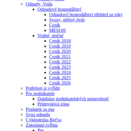
Odpady, Voda
Odpadové hospodářství
Odpadové hospodářství přehled za roky
Svozy, sběrný dvůr
Ceník
MESOH
Vodné, stočné
Ceník 2018
Ceník 2019
Ceník 2020
Ceník 2021
Ceník 2022
Ceník 2023
Ceník 2024
Ceník 2025
Ceník 2026
Potřebuji si vyřídit
Pro podnikatele
Databáze podnikatelských nemovitostí
Průmyslová zóna
Poplatek za psa
Svoz odpadu
Cyklostezka Bečva
Zatoulaná zvířata
Pes