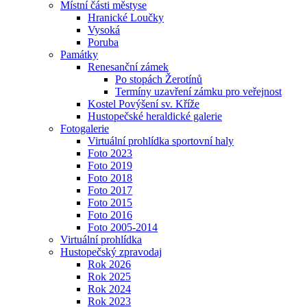
Místní části městyse
Hranické Loučky
Vysoká
Poruba
Památky
Renesanční zámek
Po stopách Žerotínů
Termíny uzavření zámku pro veřejnost
Kostel Povýšení sv. Kříže
Hustopečské heraldické galerie
Fotogalerie
Virtuální prohlídka sportovní haly
Foto 2023
Foto 2019
Foto 2018
Foto 2017
Foto 2015
Foto 2016
Foto 2005-2014
Virtuální prohlídka
Hustopečský zpravodaj
Rok 2026
Rok 2025
Rok 2024
Rok 2023