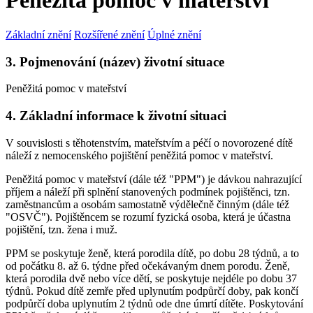
Peněžitá pomoc v mateřství
Základní znění
Rozšířené znění
Úplné znění
3. Pojmenování (název) životní situace
Peněžitá pomoc v mateřství
4. Základní informace k životní situaci
V souvislosti s těhotenstvím, mateřstvím a péčí o novorozené dítě
náleží z nemocenského pojištění peněžitá pomoc v mateřství.
Peněžitá pomoc v mateřství (dále též "PPM") je dávkou nahrazující
příjem a náleží při splnění stanovených podmínek pojištěnci, tzn.
zaměstnancům a osobám samostatně výdělečně činným (dále též
"OSVČ"). Pojištěncem se rozumí fyzická osoba, která je účastna
pojištění, tzn. žena i muž.
PPM se poskytuje ženě, která porodila dítě, po dobu 28 týdnů, a to
od počátku 8. až 6. týdne před očekávaným dnem porodu. Ženě,
která porodila dvě nebo více dětí, se poskytuje nejdéle po dobu 37
týdnů. Pokud dítě zemře před uplynutím podpůrčí doby, pak končí
podpůrčí doba uplynutím 2 týdnů ode dne úmrtí dítěte. Poskytování