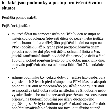
6. Jaké jsou podmínky a postup pro řešení životní
situace
Peněžitá pomoc náleží:
Pojištěnci,
jestliže:
mu trvá účast na nemocenském pojištění v den nástupu na
mateřskou dovolenou (převzetí dítěte do péče), nebo jestliže
trvá ochranná lhůta z dřívějšího pojištění ke dni nástupu na
PPM (počátek 8. až 6. týdne před předpokládaným dnem
porodu) nebo ke dni převzetí dítěte; ochranná lhůta u žen,
jejichž zaměstnání skončilo v době těhotenství, je delší a činí
180 dnů, pokud pojištění trvalo po tuto dobu, jinak tolik dnů,
co trvalo pojištění; obecná ochranná lhůta činí 7 kalendářních
dnů,
splňuje podmínku tzv. čekací doby, tj. jestliže tato osoba byla
v posledních 2 letech před nástupem na PPM účastna alespoň
po dobu 270 dnů nemocenského pojištění; do doby 270 dnů
se započítává také doba studia na střední, vyšší odborné nebo
vysoké škole nebo na konzervatoři považována za soustavnou
přípravu na budoucí povolání pro účely důchodového
pojištění, jestliže bylo studium úspěšně ukončeno, a dále doba
pobírání invalidního důchodu pro invaliditu třetího stupně,