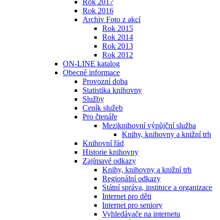
Rok 2017
Rok 2016
Archiv Foto z akcí
Rok 2015
Rok 2014
Rok 2013
Rok 2012
ON-LINE katalog
Obecné informace
Provozní doba
Statistika knihovny
Služby
Ceník služeb
Pro čtenáře
Meziknihovní výpůjční služba
Knihy, knihovny a knižní trh
Knihovní řád
Historie knihovny
Zajímavé odkazy
Knihy, knihovny a knižní trh
Regionální odkazy
Státní správa, instituce a organizace
Internet pro děti
Internet pro seniory
Vyhledávače na internetu