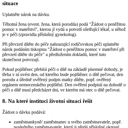
situace
Uplatněte nárok na dávku.
Těhotná žena (event. žena, která porodila) podá "Žádost o peněžitou
pomoc v mateřství", kterou jí vydá a potvrdí ošetřující lékař, u něhož
je v péči (zpravidla příslušný gynekolog).
Při převzetí dítěte do péče nahrazující rodičovskou péči uplatněte
nárok podáním tiskopisu "Žádost o peněžitou pomoc v mateřství při
převzetí dítěte do péče" a předložením dokladů, které tuto
skutečnost potvrzují.
Pokud pojištěnec přebírá péči o dítě na základě písemné dohody, je
třeba v ní uvést den, od kterého bude pojištěnec o dítě pečovat, den
porodu a úředně ověřený podpis matky dítěte, popř. ověřený
orgánem nemocenského pojištění. Den ověření podpisů na dohodě o
péči o dítě musí předcházet dni, ve kterém má otec o dítě pečovat.
8. Na které instituci životní situaci řešit
Žádost o dávku podává:
zaměstnankyně/ zaměstnanec u svého zaměstnavatele, popř.
posledního zaměstnavatele, který ji předá příslušné okresní