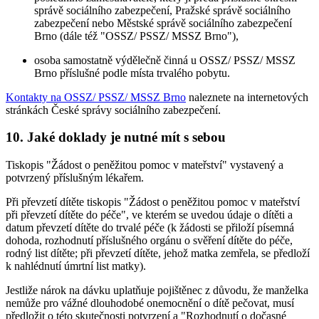
správě sociálního zabezpečení, Pražské správě sociálního
zabezpečení nebo Městské správě sociálního zabezpečení
Brno (dále též "OSSZ/ PSSZ/ MSSZ Brno"),
osoba samostatně výdělečně činná u OSSZ/ PSSZ/ MSSZ
Brno příslušné podle místa trvalého pobytu.
Kontakty na OSSZ/ PSSZ/ MSSZ Brno
naleznete na internetových
stránkách České správy sociálního zabezpečení.
10. Jaké doklady je nutné mít s sebou
Tiskopis "Žádost o peněžitou pomoc v mateřství" vystavený a
potvrzený příslušným lékařem.
Při převzetí dítěte tiskopis "Žádost o peněžitou pomoc v mateřství
při převzetí dítěte do péče", ve kterém se uvedou údaje o dítěti a
datum převzetí dítěte do trvalé péče (k žádosti se přiloží písemná
dohoda, rozhodnutí příslušného orgánu o svěření dítěte do péče,
rodný list dítěte; při převzetí dítěte, jehož matka zemřela, se předloží
k nahlédnutí úmrtní list matky).
Jestliže nárok na dávku uplatňuje pojištěnec z důvodu, že manželka
nemůže pro vážné dlouhodobé onemocnění o dítě pečovat, musí
předložit o této skutečnosti potvrzení a "Rozhodnutí o dočasné