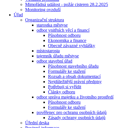
Mimořádná událost - požár cisteren 28.2.2025
Monitoring ovzduší
Úřad
Organizační struktura
starostka městyse
odbor vnitřních věcí a financí
Působnost odboru
Ekonomika a finance
Obecně závazné vyhlášky
místostarosta
tajemník úřadu městyse
odbor stavební úřad
Působnost stavebního úřadu
Formuláře ke stažení
Rozsah a obsah dokumentací
Nejdůležitější právní předpisy
Potřebuji si vyřídit
Články odboru
odbor správa majetku a životního prostředí
Působnost odboru
Formuláře ke stažení
pověřenec pro ochranu osobních údajů
Zásady ochrany osobních údajů
Úřední deska
Povinné informace