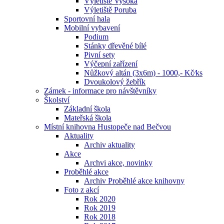
Výletiště Vysoká
Výletiště Poruba
Sportovní hala
Mobilní vybavení
Podium
Stánky dřevěné bílé
Pivní sety
Výčepní zařízení
Nůžkový altán (3x6m) - 1000,- Kč⁄ks
Dvoukolový žebřík
Zámek - informace pro návštěvníky
Školství
Základní škola
Mateřská škola
Místní knihovna Hustopeče nad Bečvou
Aktuality
Archiv aktuality
Akce
Archvi akce, novinky
Proběhlé akce
Archiv Proběhlé akce knihovny
Foto z akcí
Rok 2020
Rok 2019
Rok 2018