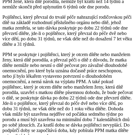
PPM ženě, která dítě porodila, nemůže být kratší než 14 týdnů a
nemůže skončit před uplynutím 6 týdnů ode dne porodu.
Pojištěnci, který převzal do trvalé péče nahrazující rodičovskou péči
dítě na základě rozhodnutí příslušného orgánu nebo dítě, jehož
matka zemřela, se tato dávka poskytuje po dobu 22 týdnů ode dne
převzetí dítěte, jde-li o pojištěnce, který převzal do péče dvě nebo
více dětí, po dobu 31 týdnů, ne však déle než do dosažení 7 let věku
dítěte a 31 týdnů.
PPM se poskytuje i pojištěnci, který je otcem dítěte nebo manželem
ženy, která dítě porodila, a převzal péči o dítě z důvodu, že matka
dítěte nemůže nebo nesmí o dítě pečovat pro závažné dlouhodobé
onemocnění, pro které byla uznána dočasně práce neschopnou,
nebo jí bylo lékařem vystaveno potvrzení o dlouhodobém
onemocnění, a nemá nárok na výplatu PPM. A také pokud
pojištěnec, který je otcem dítěte nebo manželem ženy, která dítě
porodila, uzavřel s matkou dítěte písemnou dohodu, že bude pečovat
o dítě, se poskytuje dávka po dobu 22 týdnů ode dne převzetí dítěte.
Jde-li o pojištěnce, který převzal do péče dvě nebo více dětí, po
dobu 31 týdnů, ne však déle než do 1 roku věku dítěte. Dohoda
však může být uzavřena nejdříve od počátku sedmého týdne po
porodu a musí být uzavřena na minimální dobu 7 kalendářních dnů
po sobě jdoucích. Za kratší dobu se dávka pojištěnci nevyplácí. Do
podpůrčí doby se započítává doba, kdy pobírala PPM matka dítěte