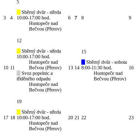
5
Sběrný dvůr - středa
3
4
10:00-17:00 hod.
6
7
8
9
Hustopeče nad
Bečvou (Přerov)
12
Sběrný dvůr - středa
15
10:00-17:00 hod.
Hustopeče nad
Sběrný dvůr - sobota
10
11
Bečvou (Přerov)
13
14
8:00-11:30 hod.
16
Svoz popelnic a
Hustopeče nad
tříděného odpadu
Bečvou (Přerov)
Hustopeče nad
Bečvou (Přerov)
19
Sběrný dvůr - středa
17
18
10:00-17:00 hod.
20
21
22
23
Hustopeče nad
Bečvou (Přerov)