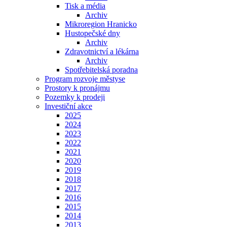
Tisk a média
Archiv
Mikroregion Hranicko
Hustopečské dny
Archiv
Zdravotnictví a lékárna
Archiv
Spotřebitelská poradna
Program rozvoje městyse
Prostory k pronájmu
Pozemky k prodeji
Investiční akce
2025
2024
2023
2022
2021
2020
2019
2018
2017
2016
2015
2014
2013