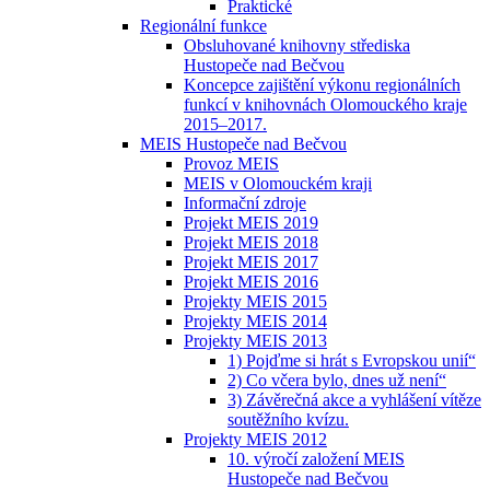
Praktické
Regionální funkce
Obsluhované knihovny střediska
Hustopeče nad Bečvou
Koncepce zajištění výkonu regionálních
funkcí v knihovnách Olomouckého kraje
2015–2017.
MEIS Hustopeče nad Bečvou
Provoz MEIS
MEIS v Olomouckém kraji
Informační zdroje
Projekt MEIS 2019
Projekt MEIS 2018
Projekt MEIS 2017
Projekt MEIS 2016
Projekty MEIS 2015
Projekty MEIS 2014
Projekty MEIS 2013
1) Pojďme si hrát s Evropskou unií“
2) Co včera bylo, dnes už není“
3) Závěrečná akce a vyhlášení vítěze
soutěžního kvízu.
Projekty MEIS 2012
10. výročí založení MEIS
Hustopeče nad Bečvou