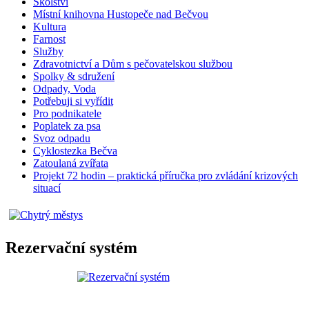
Školství
Místní knihovna Hustopeče nad Bečvou
Kultura
Farnost
Služby
Zdravotnictví a Dům s pečovatelskou službou
Spolky & sdružení
Odpady, Voda
Potřebuji si vyřídit
Pro podnikatele
Poplatek za psa
Svoz odpadu
Cyklostezka Bečva
Zatoulaná zvířata
Projekt 72 hodin – praktická příručka pro zvládání krizových
situací
Rezervační systém