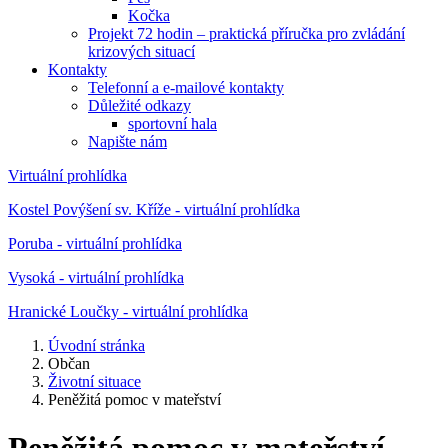
Kočka
Projekt 72 hodin – praktická příručka pro zvládání
krizových situací
Kontakty
Telefonní a e-mailové kontakty
Důležité odkazy
sportovní hala
Napište nám
Virtuální prohlídka
Kostel Povýšení sv. Kříže - virtuální prohlídka
Poruba - virtuální prohlídka
Vysoká - virtuální prohlídka
Hranické Loučky - virtuální prohlídka
Úvodní stránka
Občan
Životní situace
Peněžitá pomoc v mateřství