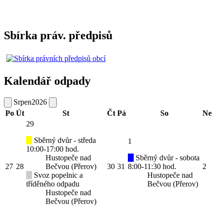
Sbírka práv. předpisů
Kalendář odpady
Srpen
2026
Po
Út
St
Čt
Pá
So
Ne
29
Sběrný dvůr - středa
1
10:00-17:00 hod.
Hustopeče nad
Sběrný dvůr - sobota
27
28
Bečvou (Přerov)
30
31
8:00-11:30 hod.
2
Svoz popelnic a
Hustopeče nad
tříděného odpadu
Bečvou (Přerov)
Hustopeče nad
Bečvou (Přerov)