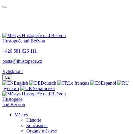
Hustopeče
nad Bečvou
+420 581 626 111
posta@ihustopece.cz
Vytisknout
CZ
English
Deutsch
Le français
Espanol
русский
Українська
Hustopeče
nad Bečvou
Městys
Historie
Současnost
Orgány městyse