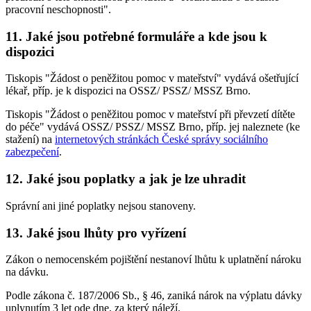
pracovní neschopnosti".
11. Jaké jsou potřebné formuláře a kde jsou k
dispozici
Tiskopis "Žádost o peněžitou pomoc v mateřství" vydává ošetřující
lékař, příp. je k dispozici na OSSZ/ PSSZ/ MSSZ Brno.
Tiskopis "Žádost o peněžitou pomoc v mateřství při převzetí dítěte
do péče" vydává OSSZ/ PSSZ/ MSSZ Brno, příp. jej naleznete (ke
stažení) na
internetových stránkách České správy sociálního
zabezpečení
.
12. Jaké jsou poplatky a jak je lze uhradit
Správní ani jiné poplatky nejsou stanoveny.
13. Jaké jsou lhůty pro vyřízení
Zákon o nemocenském pojištění nestanoví lhůtu k uplatnění nároku
na dávku.
Podle zákona č. 187/2006 Sb., § 46, zaniká nárok na výplatu dávky
uplynutím 3 let ode dne, za který náleží.