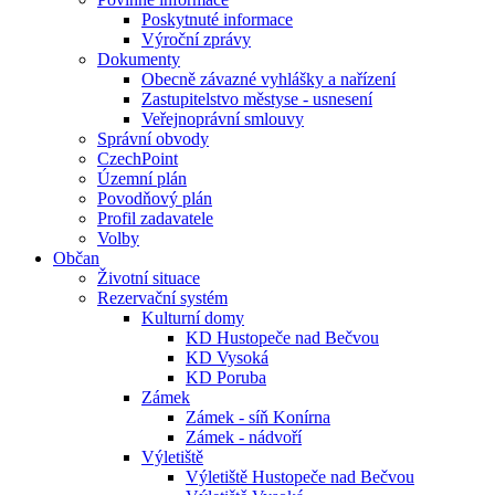
Poskytnuté informace
Výroční zprávy
Dokumenty
Obecně závazné vyhlášky a nařízení
Zastupitelstvo městyse - usnesení
Veřejnoprávní smlouvy
Správní obvody
CzechPoint
Územní plán
Povodňový plán
Profil zadavatele
Volby
Občan
Životní situace
Rezervační systém
Kulturní domy
KD Hustopeče nad Bečvou
KD Vysoká
KD Poruba
Zámek
Zámek - síň Konírna
Zámek - nádvoří
Výletiště
Výletiště Hustopeče nad Bečvou