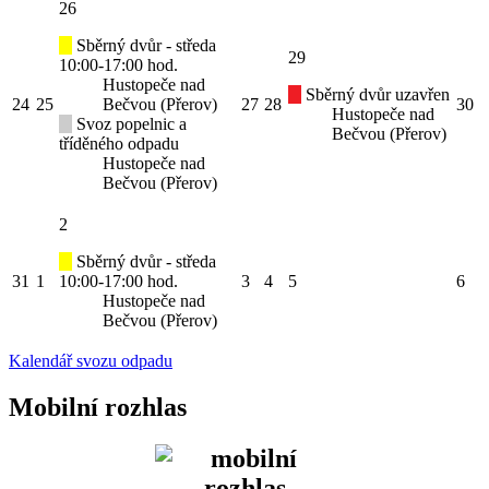
26
Sběrný dvůr - středa
29
10:00-17:00 hod.
Hustopeče nad
Sběrný dvůr uzavřen
24
25
Bečvou (Přerov)
27
28
30
Hustopeče nad
Svoz popelnic a
Bečvou (Přerov)
tříděného odpadu
Hustopeče nad
Bečvou (Přerov)
2
Sběrný dvůr - středa
31
1
10:00-17:00 hod.
3
4
5
6
Hustopeče nad
Bečvou (Přerov)
Kalendář svozu odpadu
Mobilní rozhlas