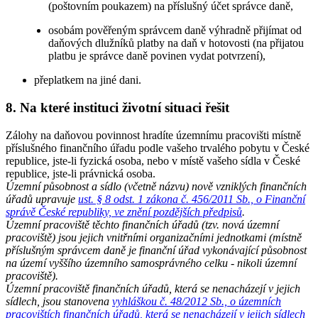
(poštovním poukazem) na příslušný účet správce daně,
osobám pověřeným správcem daně výhradně přijímat od
daňových dlužníků platby na daň v hotovosti (na přijatou
platbu je správce daně povinen vydat potvrzení),
přeplatkem na jiné dani.
8. Na které instituci životní situaci řešit
Zálohy na daňovou povinnost hradíte územnímu pracovišti místně
příslušného finančního úřadu podle vašeho trvalého pobytu v České
republice, jste-li fyzická osoba, nebo v místě vašeho sídla v České
republice, jste-li právnická osoba.
Územní působnost a sídlo (včetně názvu) nově vzniklých finančních
úřadů upravuje
ust. § 8 odst. 1 zákona č. 456/2011 Sb., o Finanční
správě České republiky, ve znění pozdějších předpisů
.
Územní pracoviště těchto finančních úřadů (tzv. nová územní
pracoviště) jsou jejich vnitřními organizačními jednotkami (místně
příslušným správcem daně je finanční úřad vykonávající působnost
na území vyššího územního samosprávného celku - nikoli územní
pracoviště).
Územní pracoviště finančních úřadů, která se nenacházejí v jejich
sídlech, jsou stanovena
vyhláškou č. 48/2012 Sb., o územních
pracovištích finančních úřadů, která se nenacházejí v jejich sídlech