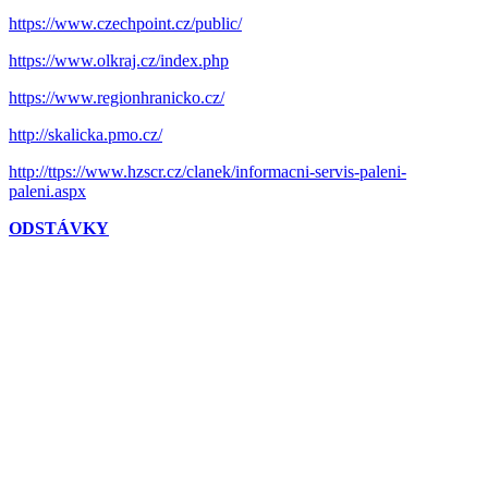
https://www.czechpoint.cz/public/
https://www.olkraj.cz/index.php
https://www.regionhranicko.cz/
http://skalicka.pmo.cz/
http://ttps://www.hzscr.cz/clanek/informacni-servis-paleni-
paleni.aspx
ODSTÁVKY