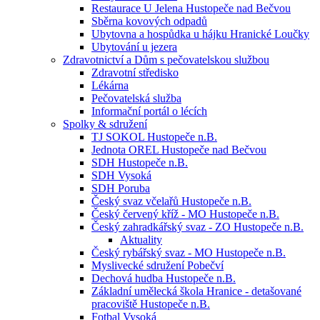
Restaurace U Jelena Hustopeče nad Bečvou
Sběrna kovových odpadů
Ubytovna a hospůdka u hájku Hranické Loučky
Ubytování u jezera
Zdravotnictví a Dům s pečovatelskou službou
Zdravotní středisko
Lékárna
Pečovatelská služba
Informační portál o lécích
Spolky & sdružení
TJ SOKOL Hustopeče n.B.
Jednota OREL Hustopeče nad Bečvou
SDH Hustopeče n.B.
SDH Vysoká
SDH Poruba
Český svaz včelařů Hustopeče n.B.
Český červený kříž - MO Hustopeče n.B.
Český zahradkářský svaz - ZO Hustopeče n.B.
Aktuality
Český rybářský svaz - MO Hustopeče n.B.
Myslivecké sdružení Pobečví
Dechová hudba Hustopeče n.B.
Základní umělecká škola Hranice - detašované
pracoviště Hustopeče n.B.
Fotbal Vysoká