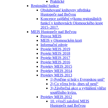
Praktické
Regionální funkce
Obsluhované knihovny střediska
Hustopeče nad Bečvou
Koncepce zajištění výkonu regionálních
funkcí v knihovnách Olomouckého kraje
2015–2017.
MEIS Hustopeče nad Bečvou
Provoz MEIS
MEIS v Olomouckém kraji
Informační zdroje
Projekt MEIS 2019
Projekt MEIS 2018
Projekt MEIS 2017
Projekt MEIS 2016
Projekty MEIS 2015
Projekty MEIS 2014
Projekty MEIS 2013
1) Pojďme si hrát s Evropskou unií“
2) Co včera bylo, dnes už není“
3) Závěrečná akce a vyhlášení vítěze
soutěžního kvízu.
Projekty MEIS 2012
10. výročí založení MEIS
Hustopeče nad Bečvou