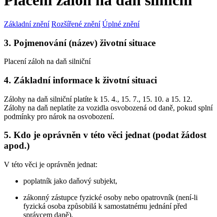
Placení záloh na daň silniční
Základní znění
Rozšířené znění
Úplné znění
3. Pojmenování (název) životní situace
Placení záloh na daň silniční
4. Základní informace k životní situaci
Zálohy na daň silniční platíte k 15. 4., 15. 7., 15. 10. a 15. 12.
Zálohy na daň neplatíte za vozidla osvobozená od daně, pokud splní
podmínky pro nárok na osvobození.
5. Kdo je oprávněn v této věci jednat (podat žádost
apod.)
V této věci je oprávněn jednat:
poplatník jako daňový subjekt,
zákonný zástupce fyzické osoby nebo opatrovník (není-li
fyzická osoba způsobilá k samostatnému jednání před
správcem daně),