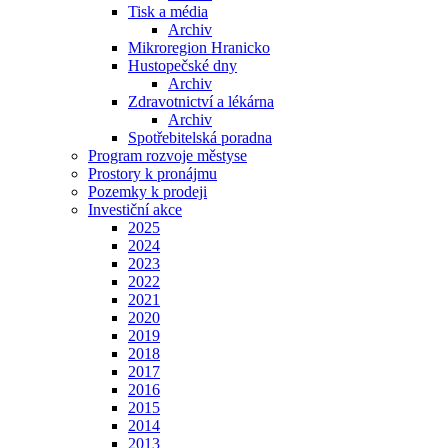
Tisk a média
Archiv
Mikroregion Hranicko
Hustopečské dny
Archiv
Zdravotnictví a lékárna
Archiv
Spotřebitelská poradna
Program rozvoje městyse
Prostory k pronájmu
Pozemky k prodeji
Investiční akce
2025
2024
2023
2022
2021
2020
2019
2018
2017
2016
2015
2014
2013