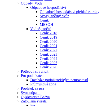
Odpady, Voda
Odpadové hospodářství
Odpadové hospodářství přehled za roky
Svozy, sběrný dvůr
Ceník
MESOH
Vodné, stočné
Ceník 2018
Ceník 2019
Ceník 2020
Ceník 2021
Ceník 2022
Ceník 2023
Ceník 2024
Ceník 2025
Ceník 2026
Potřebuji si vyřídit
Pro podnikatele
Databáze podnikatelských nemovitostí
Průmyslová zóna
Poplatek za psa
Svoz odpadu
Cyklostezka Bečva
Zatoulaná zvířata
Pes