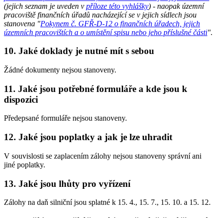
(jejich seznam je uveden v
příloze této vyhlášky
) - naopak územní
pracoviště finančních úřadů nacházející se v jejich sídlech jsou
stanovena "
Pokynem č. GFŘ-D-12 o finančních úřadech, jejich
územních pracovištích a o umístění spisu nebo jeho příslušné části
".
10. Jaké doklady je nutné mít s sebou
Žádné dokumenty nejsou stanoveny.
11. Jaké jsou potřebné formuláře a kde jsou k
dispozici
Předepsané formuláře nejsou stanoveny.
12. Jaké jsou poplatky a jak je lze uhradit
V souvislosti se zaplacením zálohy nejsou stanoveny správní ani
jiné poplatky.
13. Jaké jsou lhůty pro vyřízení
Zálohy na daň silniční jsou splatné k 15. 4., 15. 7., 15. 10. a 15. 12.