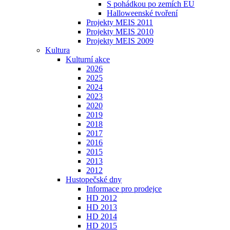
S pohádkou po zemích EU
Halloweenské tvoření
Projekty MEIS 2011
Projekty MEIS 2010
Projekty MEIS 2009
Kultura
Kulturní akce
2026
2025
2024
2023
2020
2019
2018
2017
2016
2015
2013
2012
Hustopečské dny
Informace pro prodejce
HD 2012
HD 2013
HD 2014
HD 2015