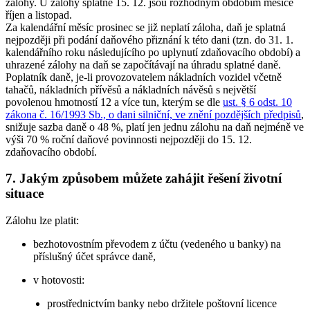
zálohy. U zálohy splatné 15. 12. jsou rozhodným obdobím měsíce
říjen a listopad.
Za kalendářní měsíc prosinec se již neplatí záloha, daň je splatná
nejpozději při podání daňového přiznání k této dani (tzn. do 31. 1.
kalendářního roku následujícího po uplynutí zdaňovacího období) a
uhrazené zálohy na daň se započítávají na úhradu splatné daně.
Poplatník daně, je-li provozovatelem nákladních vozidel včetně
tahačů, nákladních přívěsů a nákladních návěsů s největší
povolenou hmotností 12 a více tun, kterým se dle
ust. § 6 odst. 10
zákona č. 16/1993 Sb., o dani silniční, ve znění pozdějších předpisů
,
snižuje sazba daně o 48 %, platí jen jednu zálohu na daň nejméně ve
výši 70 % roční daňové povinnosti nejpozději do 15. 12.
zdaňovacího období.
7. Jakým způsobem můžete zahájit řešení životní
situace
Zálohu lze platit:
bezhotovostním převodem z účtu (vedeného u banky) na
příslušný účet správce daně,
v hotovosti:
prostřednictvím banky nebo držitele poštovní licence