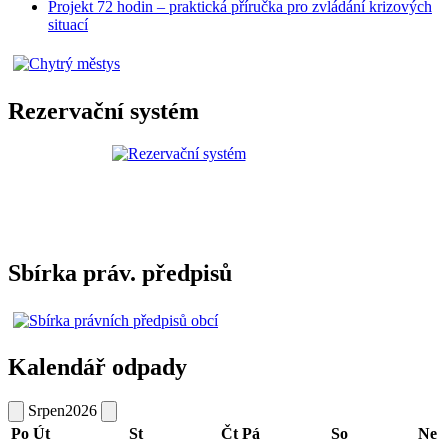
Projekt 72 hodin – praktická příručka pro zvládání krizových
situací
Rezervační systém
Sbírka práv. předpisů
Kalendář odpady
Srpen
2026
Po
Út
St
Čt
Pá
So
Ne