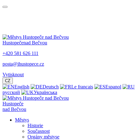
Hustopeče
nad Bečvou
+420 581 626 111
posta@ihustopece.cz
Vytisknout
CZ
English
Deutsch
Le français
Espanol
русский
Українська
Hustopeče
nad Bečvou
Městys
Historie
Současnost
Orgány městyse