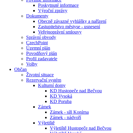
Poskytnuté informace
Výroční zprávy
Dokumenty
Obecně závazné vyhlášky a nařízení
Zastupitelstvo městyse - usnesení
Veřejnoprávní smlouvy
Správní obvody
CzechPoint
Územní plán
Povodňový plán
Profil zadavatele
Volby
Občan
Životní situace
Rezervační systém
Kulturní domy
KD Hustopeče nad Bečvou
KD Vysoká
KD Poruba
Zámek
Zámek - síň Konírna
Zámek - nádvoří
Výletiště
Výletiště Hustopeče nad Bečvou