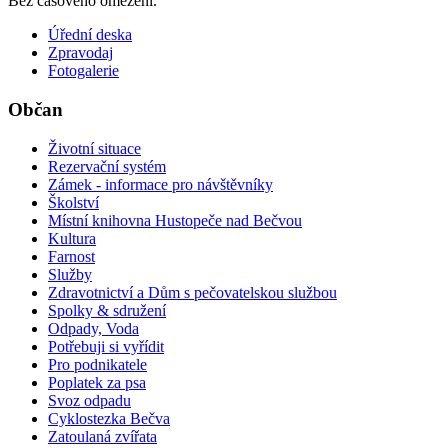
Bez časového omezení.
Úřední deska
Zpravodaj
Fotogalerie
Občan
Životní situace
Rezervační systém
Zámek - informace pro návštěvníky
Školství
Místní knihovna Hustopeče nad Bečvou
Kultura
Farnost
Služby
Zdravotnictví a Dům s pečovatelskou službou
Spolky & sdružení
Odpady, Voda
Potřebuji si vyřídit
Pro podnikatele
Poplatek za psa
Svoz odpadu
Cyklostezka Bečva
Zatoulaná zvířata