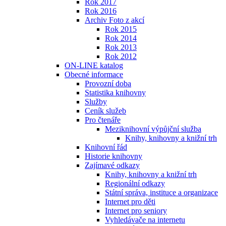
Rok 2017
Rok 2016
Archiv Foto z akcí
Rok 2015
Rok 2014
Rok 2013
Rok 2012
ON-LINE katalog
Obecné informace
Provozní doba
Statistika knihovny
Služby
Ceník služeb
Pro čtenáře
Meziknihovní výpůjční služba
Knihy, knihovny a knižní trh
Knihovní řád
Historie knihovny
Zajímavé odkazy
Knihy, knihovny a knižní trh
Regionální odkazy
Státní správa, instituce a organizace
Internet pro děti
Internet pro seniory
Vyhledávače na internetu