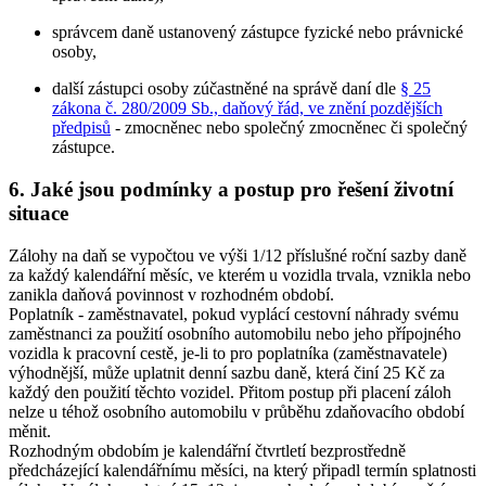
správcem daně ustanovený zástupce fyzické nebo právnické
osoby,
další zástupci osoby zúčastněné na správě daní dle
§ 25
zákona č. 280/2009 Sb., daňový řád, ve znění pozdějších
předpisů
- zmocněnec nebo společný zmocněnec či společný
zástupce.
6. Jaké jsou podmínky a postup pro řešení životní
situace
Zálohy na daň se vypočtou ve výši 1/12 příslušné roční sazby daně
za každý kalendářní měsíc, ve kterém u vozidla trvala, vznikla nebo
zanikla daňová povinnost v rozhodném období.
Poplatník - zaměstnavatel, pokud vyplácí cestovní náhrady svému
zaměstnanci za použití osobního automobilu nebo jeho přípojného
vozidla k pracovní cestě, je-li to pro poplatníka (zaměstnavatele)
výhodnější, může uplatnit denní sazbu daně, která činí 25 Kč za
každý den použití těchto vozidel. Přitom postup při placení záloh
nelze u téhož osobního automobilu v průběhu zdaňovacího období
měnit.
Rozhodným obdobím je kalendářní čtvrtletí bezprostředně
předcházející kalendářnímu měsíci, na který připadl termín splatnosti