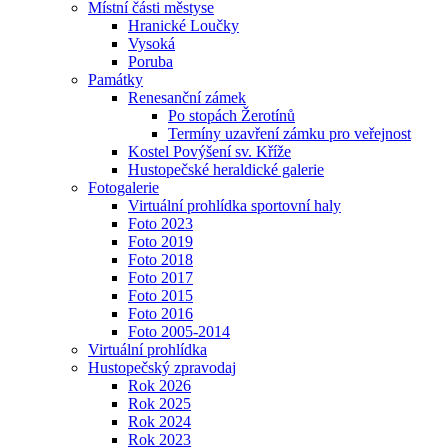
Místní části městyse
Hranické Loučky
Vysoká
Poruba
Památky
Renesanční zámek
Po stopách Žerotínů
Termíny uzavření zámku pro veřejnost
Kostel Povýšení sv. Kříže
Hustopečské heraldické galerie
Fotogalerie
Virtuální prohlídka sportovní haly
Foto 2023
Foto 2019
Foto 2018
Foto 2017
Foto 2015
Foto 2016
Foto 2005-2014
Virtuální prohlídka
Hustopečský zpravodaj
Rok 2026
Rok 2025
Rok 2024
Rok 2023