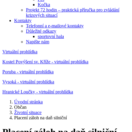
Kočka
Projekt 72 hodin – praktická příručka pro zvládání
krizových situací
Kontakty
Telefonní a e-mailové kontakty
Důležité odkazy
sportovní hala
Napište nám
Virtuální prohlídka
Kostel Povýšení sv. Kříže - virtuální prohlídka
Poruba - virtuální prohlídka
Vysoká - virtuální prohlídka
Hranické Loučky - virtuální prohlídka
Úvodní stránka
Občan
Životní situace
Placení záloh na daň silniční