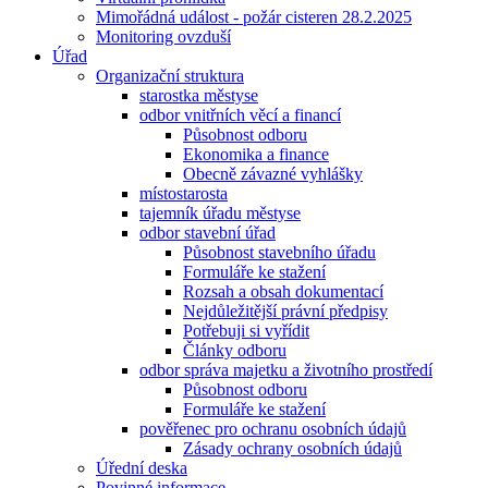
Mimořádná událost - požár cisteren 28.2.2025
Monitoring ovzduší
Úřad
Organizační struktura
starostka městyse
odbor vnitřních věcí a financí
Působnost odboru
Ekonomika a finance
Obecně závazné vyhlášky
místostarosta
tajemník úřadu městyse
odbor stavební úřad
Působnost stavebního úřadu
Formuláře ke stažení
Rozsah a obsah dokumentací
Nejdůležitější právní předpisy
Potřebuji si vyřídit
Články odboru
odbor správa majetku a životního prostředí
Působnost odboru
Formuláře ke stažení
pověřenec pro ochranu osobních údajů
Zásady ochrany osobních údajů
Úřední deska
Povinné informace