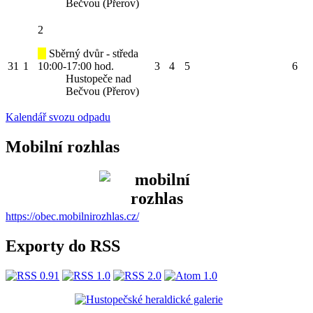
Bečvou (Přerov)
2
Sběrný dvůr - středa
31
1
10:00-17:00 hod.
3
4
5
6
Hustopeče nad
Bečvou (Přerov)
Kalendář svozu odpadu
Mobilní rozhlas
https://obec.mobilnirozhlas.cz/
Exporty do RSS