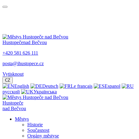
Hustopeče
nad Bečvou
+420 581 626 111
posta@ihustopece.cz
Vytisknout
CZ
English
Deutsch
Le français
Espanol
русский
Українська
Hustopeče
nad Bečvou
Městys
Historie
Současnost
Orgány městyse