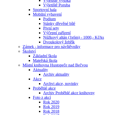
Výletiště Vysoká
Výletiště Poruba
Sportovní hala
Mobilní vybavení
Podium
Stánky dřevěné bílé
Pivní sety
Výčepní zařízení
Nůžkový altán (3x6m) - 1000,- Kč⁄ks
Dvoukolový žebřík
Zámek - informace pro návštěvníky
Školství
Základní škola
Mateřská škola
Místní knihovna Hustopeče nad Bečvou
Aktuality
Archiv aktuality
Akce
Archvi akce, novinky
Proběhlé akce
Archiv Proběhlé akce knihovny
Foto z akcí
Rok 2020
Rok 2019
Rok 2018