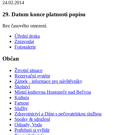
24.02.2014
29. Datum konce platnosti popisu
Bez časového omezení.
Úřední deska
Zpravodaj
Fotogalerie
Občan
Životní situace
Rezervační systém
Zámek - informace pro návštěvníky
Školství
Místní knihovna Hustopeče nad Bečvou
Kultura
Farnost
Služby
Zdravotnictví a Dům s pečovatelskou službou
Spolky & sdružení
Odpady, Voda
Potřebuji si vyřídit