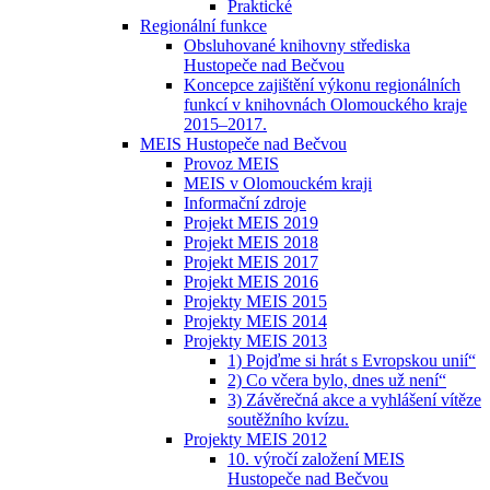
Praktické
Regionální funkce
Obsluhované knihovny střediska
Hustopeče nad Bečvou
Koncepce zajištění výkonu regionálních
funkcí v knihovnách Olomouckého kraje
2015–2017.
MEIS Hustopeče nad Bečvou
Provoz MEIS
MEIS v Olomouckém kraji
Informační zdroje
Projekt MEIS 2019
Projekt MEIS 2018
Projekt MEIS 2017
Projekt MEIS 2016
Projekty MEIS 2015
Projekty MEIS 2014
Projekty MEIS 2013
1) Pojďme si hrát s Evropskou unií“
2) Co včera bylo, dnes už není“
3) Závěrečná akce a vyhlášení vítěze
soutěžního kvízu.
Projekty MEIS 2012
10. výročí založení MEIS
Hustopeče nad Bečvou