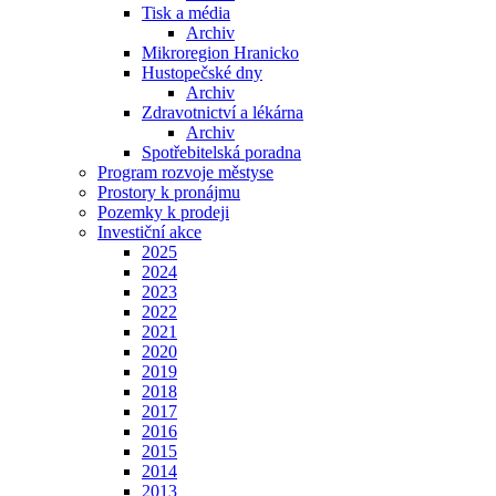
Tisk a média
Archiv
Mikroregion Hranicko
Hustopečské dny
Archiv
Zdravotnictví a lékárna
Archiv
Spotřebitelská poradna
Program rozvoje městyse
Prostory k pronájmu
Pozemky k prodeji
Investiční akce
2025
2024
2023
2022
2021
2020
2019
2018
2017
2016
2015
2014
2013