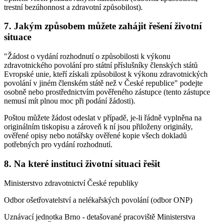
trestní bezúhonnost a zdravotní způsobilost).
7. Jakým způsobem můžete zahájit řešení životní
situace
"Žádost o vydání rozhodnutí o způsobilosti k výkonu
zdravotnického povolání pro státní příslušníky členských států
Evropské unie, kteří získali způsobilost k výkonu zdravotnických
povolání v jiném členském státě než v České republice" podejte
osobně nebo prostřednictvím pověřeného zástupce (tento zástupce
nemusí mít plnou moc při podání žádosti).
Poštou můžete žádost odeslat v případě, je-li řádně vyplněna na
originálním tiskopisu a zároveň k ní jsou přiloženy originály,
ověřené opisy nebo notářsky ověřené kopie všech dokladů
potřebných pro vydání rozhodnutí.
8. Na které instituci životní situaci řešit
Ministerstvo zdravotnictví České republiky
Odbor ošetřovatelství a nelékařských povolání (odbor ONP)
Uznávací jednotka Brno - detašované pracoviště Ministerstva