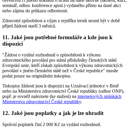
osvědčení či jiného dokladu o účasti na dané aktivitě (školení, kurz,
seminář, odbor. konference apod.) vydaného přímo na dané akci
nebo zápisu do průkazu odbornosti.
Zdravotní způsobilost a výpis z rejstříku trestů nesmí být v době
přijetí žádosti starší 3 měsíců.
11. Jaké jsou potřebné formuláře a kde jsou k
dispozici
"Žádost o vydání rozhodnutí o způsobilosti k výkonu
zdravotnického povolání pro státní příslušníky členských států
Evropské unie, kteří získali způsobilost k výkonu zdravotnických
povolání v jiném členském státě než v České republice" musíte
podat pouze na originálním tiskopisu.
Tiskopisy žádosti jsou k dispozici na Uznávací jednotce v Brně
nebo na Ministerstvu zdravotnictví České republiky (odbor ONP),
popř. je rovněž naleznete (ke stažení) na
internetových stránkách
Ministerstva zdravotnictví České republiky
.
12. Jaké jsou poplatky a jak je lze uhradit
Správní poplatek činí 2 000 Kč za vydání rozhodnutí.