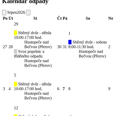
Kalendář odpady
Srpen
2026
Po
Út
St
Čt
Pá
So
Ne
29
Sběrný dvůr - středa
1
10:00-17:00 hod.
Hustopeče nad
Sběrný dvůr - sobota
27
28
Bečvou (Přerov)
30
31
8:00-11:30 hod.
2
Svoz popelnic a
Hustopeče nad
tříděného odpadu
Bečvou (Přerov)
Hustopeče nad
Bečvou (Přerov)
5
Sběrný dvůr - středa
3
4
10:00-17:00 hod.
6
7
8
9
Hustopeče nad
Bečvou (Přerov)
12