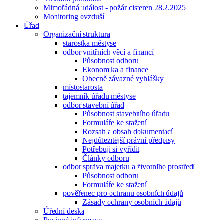
Mimořádná událost - požár cisteren 28.2.2025
Monitoring ovzduší
Úřad
Organizační struktura
starostka městyse
odbor vnitřních věcí a financí
Působnost odboru
Ekonomika a finance
Obecně závazné vyhlášky
místostarosta
tajemník úřadu městyse
odbor stavební úřad
Působnost stavebního úřadu
Formuláře ke stažení
Rozsah a obsah dokumentací
Nejdůležitější právní předpisy
Potřebuji si vyřídit
Články odboru
odbor správa majetku a životního prostředí
Působnost odboru
Formuláře ke stažení
pověřenec pro ochranu osobních údajů
Zásady ochrany osobních údajů
Úřední deska
Povinné informace