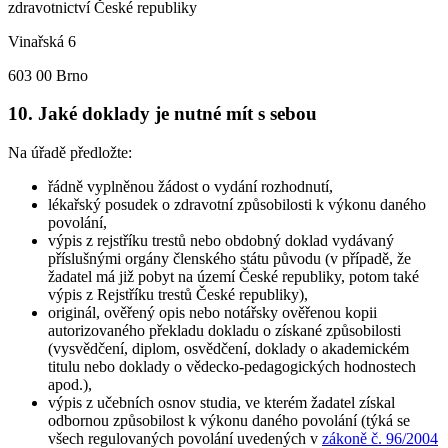
zdravotnictví České republiky
Vinařská 6
603 00 Brno
10. Jaké doklady je nutné mít s sebou
Na úřadě předložte:
řádně vyplněnou žádost o vydání rozhodnutí,
lékařský posudek o zdravotní způsobilosti k výkonu daného
povolání,
výpis z rejstříku trestů nebo obdobný doklad vydávaný
příslušnými orgány členského státu původu (v případě, že
žadatel má již pobyt na území České republiky, potom také
výpis z Rejstříku trestů České republiky),
originál, ověřený opis nebo notářsky ověřenou kopii
autorizovaného překladu dokladu o získané způsobilosti
(vysvědčení, diplom, osvědčení, doklady o akademickém
titulu nebo doklady o vědecko-pedagogických hodnostech
apod.),
výpis z učebních osnov studia, ve kterém žadatel získal
odbornou způsobilost k výkonu daného povolání (týká se
všech regulovaných povolání uvedených v
zákoně č. 96/2004