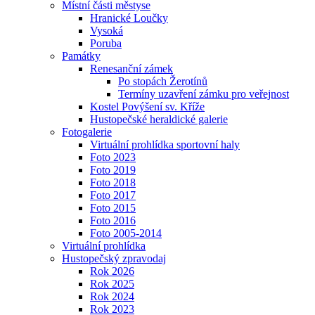
Místní části městyse
Hranické Loučky
Vysoká
Poruba
Památky
Renesanční zámek
Po stopách Žerotínů
Termíny uzavření zámku pro veřejnost
Kostel Povýšení sv. Kříže
Hustopečské heraldické galerie
Fotogalerie
Virtuální prohlídka sportovní haly
Foto 2023
Foto 2019
Foto 2018
Foto 2017
Foto 2015
Foto 2016
Foto 2005-2014
Virtuální prohlídka
Hustopečský zpravodaj
Rok 2026
Rok 2025
Rok 2024
Rok 2023