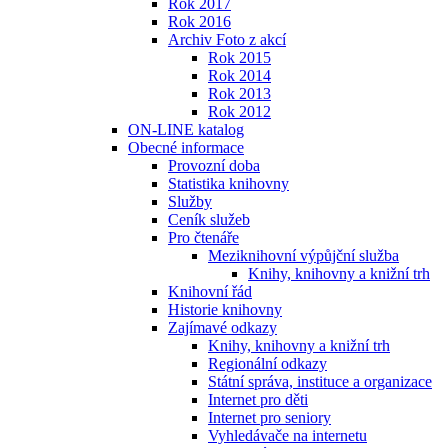
Rok 2017
Rok 2016
Archiv Foto z akcí
Rok 2015
Rok 2014
Rok 2013
Rok 2012
ON-LINE katalog
Obecné informace
Provozní doba
Statistika knihovny
Služby
Ceník služeb
Pro čtenáře
Meziknihovní výpůjční služba
Knihy, knihovny a knižní trh
Knihovní řád
Historie knihovny
Zajímavé odkazy
Knihy, knihovny a knižní trh
Regionální odkazy
Státní správa, instituce a organizace
Internet pro děti
Internet pro seniory
Vyhledávače na internetu