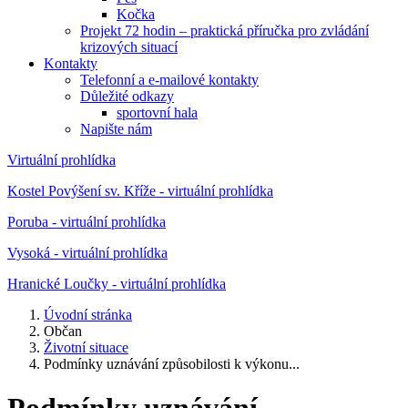
Kočka
Projekt 72 hodin – praktická příručka pro zvládání
krizových situací
Kontakty
Telefonní a e-mailové kontakty
Důležité odkazy
sportovní hala
Napište nám
Virtuální prohlídka
Kostel Povýšení sv. Kříže - virtuální prohlídka
Poruba - virtuální prohlídka
Vysoká - virtuální prohlídka
Hranické Loučky - virtuální prohlídka
Úvodní stránka
Občan
Životní situace
Podmínky uznávání způsobilosti k výkonu...