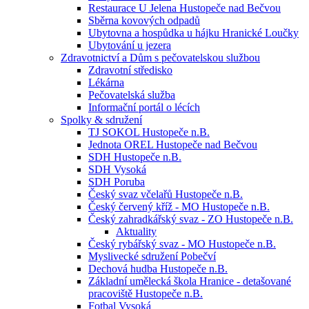
Restaurace U Jelena Hustopeče nad Bečvou
Sběrna kovových odpadů
Ubytovna a hospůdka u hájku Hranické Loučky
Ubytování u jezera
Zdravotnictví a Dům s pečovatelskou službou
Zdravotní středisko
Lékárna
Pečovatelská služba
Informační portál o lécích
Spolky & sdružení
TJ SOKOL Hustopeče n.B.
Jednota OREL Hustopeče nad Bečvou
SDH Hustopeče n.B.
SDH Vysoká
SDH Poruba
Český svaz včelařů Hustopeče n.B.
Český červený kříž - MO Hustopeče n.B.
Český zahradkářský svaz - ZO Hustopeče n.B.
Aktuality
Český rybářský svaz - MO Hustopeče n.B.
Myslivecké sdružení Pobečví
Dechová hudba Hustopeče n.B.
Základní umělecká škola Hranice - detašované
pracoviště Hustopeče n.B.
Fotbal Vysoká