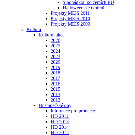
S pohádkou po zemích EU
Halloweenské tvoření
Projekty MEIS 2011
Projekty MEIS 2010
Projekty MEIS 2009
Kultura
Kulturní akce
2026
2025
2024
2023
2020
2019
2018
2017
2016
2015
2013
2012
Hustopečské dny
Informace pro prodejce
HD 2012
HD 2013
HD 2014
HD 2015