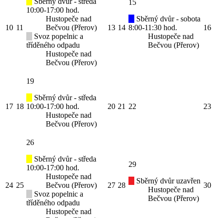
Sběrný dvůr - středa
15
10:00-17:00 hod.
Hustopeče nad
Sběrný dvůr - sobota
10
11
Bečvou (Přerov)
13
14
8:00-11:30 hod.
16
Svoz popelnic a
Hustopeče nad
tříděného odpadu
Bečvou (Přerov)
Hustopeče nad
Bečvou (Přerov)
19
Sběrný dvůr - středa
17
18
10:00-17:00 hod.
20
21
22
23
Hustopeče nad
Bečvou (Přerov)
26
Sběrný dvůr - středa
29
10:00-17:00 hod.
Hustopeče nad
Sběrný dvůr uzavřen
24
25
Bečvou (Přerov)
27
28
30
Hustopeče nad
Svoz popelnic a
Bečvou (Přerov)
tříděného odpadu
Hustopeče nad