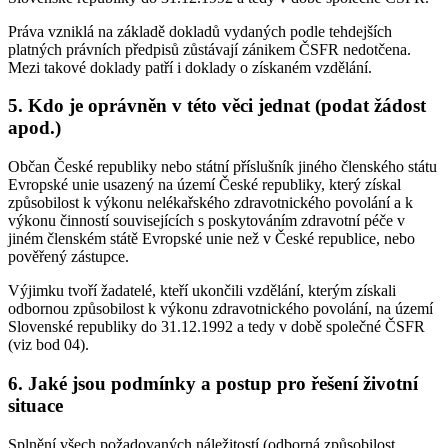
Práva vzniklá na základě dokladů vydaných podle tehdejších
platných právních předpisů zůstávají zánikem ČSFR nedotčena.
Mezi takové doklady patří i doklady o získaném vzdělání.
5. Kdo je oprávněn v této věci jednat (podat žádost
apod.)
Občan České republiky nebo státní příslušník jiného členského státu
Evropské unie usazený na území České republiky, který získal
způsobilost k výkonu nelékařského zdravotnického povolání a k
výkonu činností souvisejících s poskytováním zdravotní péče v
jiném členském státě Evropské unie než v České republice, nebo
pověřený zástupce.
Výjimku tvoří žadatelé, kteří ukončili vzdělání, kterým získali
odbornou způsobilost k výkonu zdravotnického povolání, na území
Slovenské republiky do 31.12.1992 a tedy v době společné ČSFR
(viz bod 04).
6. Jaké jsou podmínky a postup pro řešení životní
situace
Splnění všech požadovaných náležitostí (odborná způsobilost,