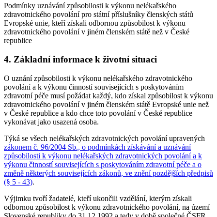
Podmínky uznávání způsobilosti k výkonu nelékařského
zdravotnického povolání pro státní příslušníky členských států
Evropské unie, kteří získali odbornou způsobilost k výkonu
zdravotnického povolání v jiném členském státě než v České
republice
4. Základní informace k životní situaci
O uznání způsobilosti k výkonu nelékařského zdravotnického
povolání a k výkonu činností souvisejících s poskytováním
zdravotní péče musí požádat každý, kdo získal způsobilost k výkonu
zdravotnického povolání v jiném členském státě Evropské unie než
v České republice a kdo chce toto povolání v České republice
vykonávat jako usazená osoba.
Týká se všech nelékařských zdravotnických povolání upravených
zákonem č. 96/2004 Sb., o podmínkách získávání a uznávání
způsobilosti k výkonu nelékařských zdravotnických povolání a k
výkonu činností souvisejících s poskytováním zdravotní péče a o
změně některých souvisejících zákonů, ve znění pozdějších předpisů
(§ 5 - 43)
.
Výjimku tvoří žadatelé, kteří ukončili vzdělání, kterým získali
odbornou způsobilost k výkonu zdravotnického povolání, na území
Slovenské republiky do 31.12.1992 a tedy v době společné ČSFR.