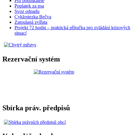
Pro podnikatele
Poplatek za psa
Svoz odpadu
Cyklostezka Bečva
Zatoulaná zvířata
Projekt 72 hodin – praktická příručka pro zvládání krizových
situací
Rezervační systém
Sbírka práv. předpisů