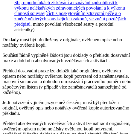
Sb., o podmínkách získávání a uznávání způsobilosti k
výkonu nelékařských zdravotnických povolání a k výkonu
činností souvisejících s poskytováním zdravotní péče a o
změně některých souvisejících zákonů, ve znění pozdějších
předpisů
, mimo povolání všeobecné sestry a porodní
asistentky).
Doklady musí být předloženy v originále, ověřeném opise nebo
notářsky ověřené kopii.
Součástí řádně vyplněné žádosti jsou doklady o přehledu dosavadní
praxe a doklad o absolvovaných vzdělávacích aktivitách.
Přehled dosavadní praxe lze doložit také originálem, ověřeným
opisem nebo notářsky ověřenou kopií potvrzení od zaměstnavatele,
pracovní smlouvou a dohodou o rozvázání pracovního poměru nebo
zápočtovým listem (v případě více zaměstnavatelů samozřejmě od
každého).
Je-li potvrzení v jiném jazyce než českém, musí být předložen
originál, ověřený opis nebo notářsky ověřená kopie autorizovaného
překladu.
Přehled absolvovaných vzdělávacích aktivit lze nahradit originálem,
ověřeným opisem nebo notářsky ověřenou kopií potvrzení,