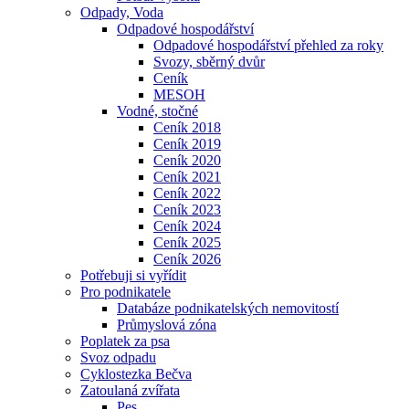
Odpady, Voda
Odpadové hospodářství
Odpadové hospodářství přehled za roky
Svozy, sběrný dvůr
Ceník
MESOH
Vodné, stočné
Ceník 2018
Ceník 2019
Ceník 2020
Ceník 2021
Ceník 2022
Ceník 2023
Ceník 2024
Ceník 2025
Ceník 2026
Potřebuji si vyřídit
Pro podnikatele
Databáze podnikatelských nemovitostí
Průmyslová zóna
Poplatek za psa
Svoz odpadu
Cyklostezka Bečva
Zatoulaná zvířata
Pes