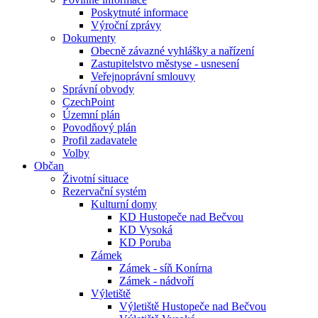
Poskytnuté informace
Výroční zprávy
Dokumenty
Obecně závazné vyhlášky a nařízení
Zastupitelstvo městyse - usnesení
Veřejnoprávní smlouvy
Správní obvody
CzechPoint
Územní plán
Povodňový plán
Profil zadavatele
Volby
Občan
Životní situace
Rezervační systém
Kulturní domy
KD Hustopeče nad Bečvou
KD Vysoká
KD Poruba
Zámek
Zámek - síň Konírna
Zámek - nádvoří
Výletiště
Výletiště Hustopeče nad Bečvou