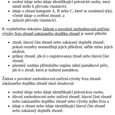
osobní údaje nebo údaje identifikující právnické osoby, mezi
nimiž došlo k převodu vlastnictví,
údaje o zbrani kategorie A, B nebo C, které se oznámení týká,
včetně údaje o ověření zbraně, a
způsob převodu vlastnictví.
K vyplněnému tiskopisu
žádosti o povolení znehodnocení-zničení-
výroby řezu zbraně-zakázaného doplňku zbraně
je nutné přiložit:
zbraň, hlavní část zbraně nebo zakázaný doplněk zbraně;
pokud rozměry neumožňují jejich přiložení, sdělte místo jejich
uložení,
průkaz zbraně, jde-li o registrovanou zbraň nebo hlavní část
zbraně,
písemný souhlas příslušného orgánu státní památkové péče,
jde-li o zbraň, která je kulturní památkou.
Žádost o povolení znehodnocení-zničení-výroby řezu zbraně-
zakázaného doplňku zbraně musí obsahovat
:
osobní údaje nebo údaje identifikující právnickou osobu,
důvod znehodnocení nebo zničení zbraně, hlavní části zbraně
nebo zakázaného doplňku zbraně nebo výroby jejího řezu a
údaje o zbrani nebo údaje identifikující hlavní část zbraně
nebo zakázaný doplněk zbraně.