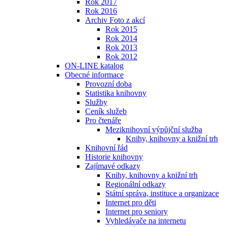
Rok 2017
Rok 2016
Archiv Foto z akcí
Rok 2015
Rok 2014
Rok 2013
Rok 2012
ON-LINE katalog
Obecné informace
Provozní doba
Statistika knihovny
Služby
Ceník služeb
Pro čtenáře
Meziknihovní výpůjční služba
Knihy, knihovny a knižní trh
Knihovní řád
Historie knihovny
Zajímavé odkazy
Knihy, knihovny a knižní trh
Regionální odkazy
Státní správa, instituce a organizace
Internet pro děti
Internet pro seniory
Vyhledávače na internetu