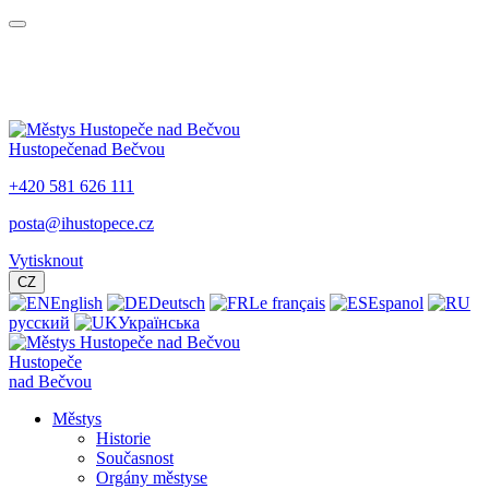
Hustopeče
nad Bečvou
+420 581 626 111
posta@ihustopece.cz
Vytisknout
CZ
English
Deutsch
Le français
Espanol
русский
Українська
Hustopeče
nad Bečvou
Městys
Historie
Současnost
Orgány městyse