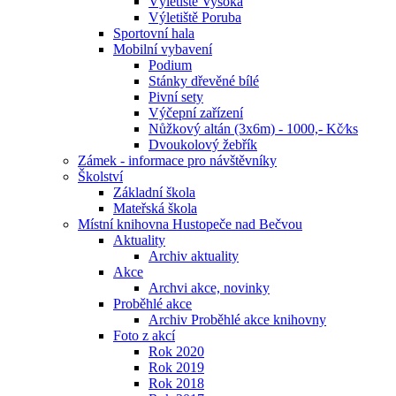
Výletiště Vysoká
Výletiště Poruba
Sportovní hala
Mobilní vybavení
Podium
Stánky dřevěné bílé
Pivní sety
Výčepní zařízení
Nůžkový altán (3x6m) - 1000,- Kč⁄ks
Dvoukolový žebřík
Zámek - informace pro návštěvníky
Školství
Základní škola
Mateřská škola
Místní knihovna Hustopeče nad Bečvou
Aktuality
Archiv aktuality
Akce
Archvi akce, novinky
Proběhlé akce
Archiv Proběhlé akce knihovny
Foto z akcí
Rok 2020
Rok 2019
Rok 2018