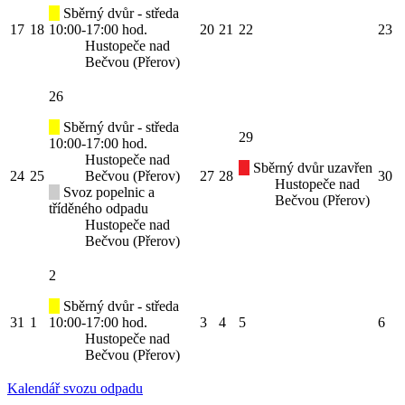
Sběrný dvůr - středa
17
18
10:00-17:00 hod.
20
21
22
23
Hustopeče nad
Bečvou (Přerov)
26
Sběrný dvůr - středa
29
10:00-17:00 hod.
Hustopeče nad
Sběrný dvůr uzavřen
24
25
Bečvou (Přerov)
27
28
30
Hustopeče nad
Svoz popelnic a
Bečvou (Přerov)
tříděného odpadu
Hustopeče nad
Bečvou (Přerov)
2
Sběrný dvůr - středa
31
1
10:00-17:00 hod.
3
4
5
6
Hustopeče nad
Bečvou (Přerov)
Kalendář svozu odpadu