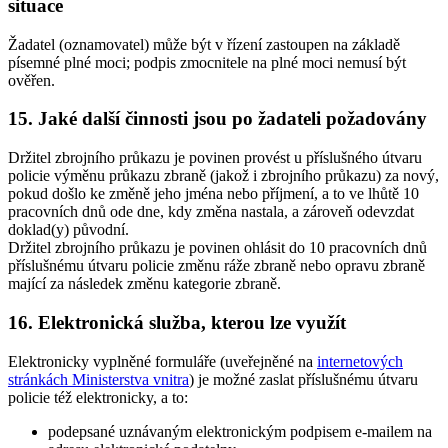
situace
Žadatel (oznamovatel) může být v řízení zastoupen na základě
písemné plné moci; podpis zmocnitele na plné moci nemusí být
ověřen.
15. Jaké další činnosti jsou po žadateli požadovány
Držitel zbrojního průkazu je povinen provést u příslušného útvaru
policie výměnu průkazu zbraně (jakož i zbrojního průkazu) za nový,
pokud došlo ke změně jeho jména nebo příjmení, a to ve lhůtě 10
pracovních dnů ode dne, kdy změna nastala, a zároveň odevzdat
doklad(y) původní.
Držitel zbrojního průkazu je povinen ohlásit do 10 pracovních dnů
příslušnému útvaru policie změnu ráže zbraně nebo opravu zbraně
mající za následek změnu kategorie zbraně.
16. Elektronická služba, kterou lze využít
Elektronicky vyplněné formuláře (uveřejněné na
internetových
stránkách Ministerstva vnitra
) je možné zaslat příslušnému útvaru
policie též elektronicky, a to:
podepsané uznávaným elektronickým podpisem e-mailem na