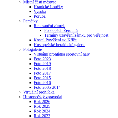
Místní části městyse
Hranické Loučky
Vysoká
Poruba
Památky
Renesanční zámek
Po stopách Žerotínů
Termíny uzavření zámku pro veřejnost
Kostel Povýšení sv. Kříže
Hustopečské heraldické galerie
Fotogalerie
Virtuální prohlídka sportovní haly
Foto 2023
Foto 2019
Foto 2018
Foto 2017
Foto 2015
Foto 2016
Foto 2005-2014
Virtuální prohlídka
Hustopečský zpravodaj
Rok 2026
Rok 2025
Rok 2024
Rok 2023