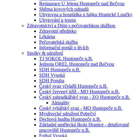
Restaurace U Jelena Hustopeče nad Bečvou
Sběrna kovových odpadů
Ubytovna a hospůdka u hájku Hranické Loučky
Ubytování u jezera
Zdravotnictví a Dům s pečovatelskou službou
Zdravotní středisko
Lékárna
Pečovatelská služba
Informační portál o lécích
Spolky & sdružení
TJ SOKOL Hustopeče n.B.
Jednota OREL Hustopeče nad Bečvou
SDH Hustopeče n.B.
SDH Vysoká
SDH Poruba
Český svaz včelařů Hustopeče n.B.
Český červený kříž - MO Hustopeče n.B.
Český zahradkářský svaz - ZO Hustopeče n.B.
Aktuality
Český rybářský svaz - MO Hustopeče n.B.
Myslivecké sdružení Pobečví
Dechová hudba Hustopeče n.B.
Základní umělecká škola Hranice - detašované
pracoviště Hustopeče n.B.
Fotbal Vysoká