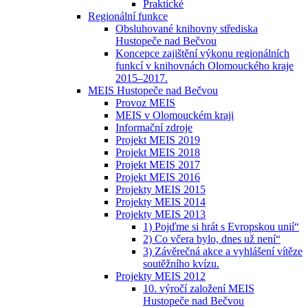
Praktické
Regionální funkce
Obsluhované knihovny střediska
Hustopeče nad Bečvou
Koncepce zajištění výkonu regionálních
funkcí v knihovnách Olomouckého kraje
2015–2017.
MEIS Hustopeče nad Bečvou
Provoz MEIS
MEIS v Olomouckém kraji
Informační zdroje
Projekt MEIS 2019
Projekt MEIS 2018
Projekt MEIS 2017
Projekt MEIS 2016
Projekty MEIS 2015
Projekty MEIS 2014
Projekty MEIS 2013
1) Pojďme si hrát s Evropskou unií“
2) Co včera bylo, dnes už není“
3) Závěrečná akce a vyhlášení vítěze
soutěžního kvízu.
Projekty MEIS 2012
10. výročí založení MEIS
Hustopeče nad Bečvou