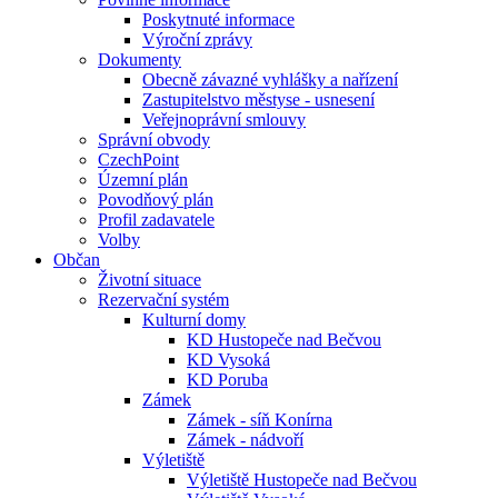
Poskytnuté informace
Výroční zprávy
Dokumenty
Obecně závazné vyhlášky a nařízení
Zastupitelstvo městyse - usnesení
Veřejnoprávní smlouvy
Správní obvody
CzechPoint
Územní plán
Povodňový plán
Profil zadavatele
Volby
Občan
Životní situace
Rezervační systém
Kulturní domy
KD Hustopeče nad Bečvou
KD Vysoká
KD Poruba
Zámek
Zámek - síň Konírna
Zámek - nádvoří
Výletiště
Výletiště Hustopeče nad Bečvou