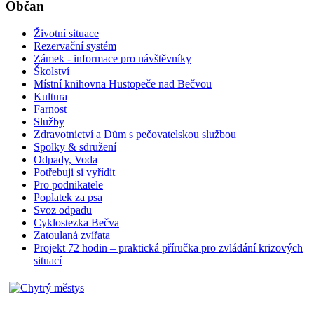
Občan
Životní situace
Rezervační systém
Zámek - informace pro návštěvníky
Školství
Místní knihovna Hustopeče nad Bečvou
Kultura
Farnost
Služby
Zdravotnictví a Dům s pečovatelskou službou
Spolky & sdružení
Odpady, Voda
Potřebuji si vyřídit
Pro podnikatele
Poplatek za psa
Svoz odpadu
Cyklostezka Bečva
Zatoulaná zvířata
Projekt 72 hodin – praktická příručka pro zvládání krizových
situací