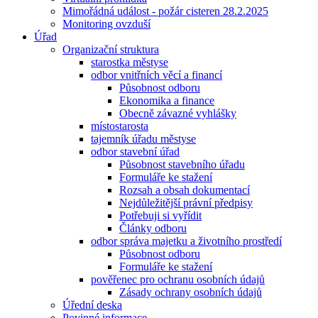
Mimořádná událost - požár cisteren 28.2.2025
Monitoring ovzduší
Úřad
Organizační struktura
starostka městyse
odbor vnitřních věcí a financí
Působnost odboru
Ekonomika a finance
Obecně závazné vyhlášky
místostarosta
tajemník úřadu městyse
odbor stavební úřad
Působnost stavebního úřadu
Formuláře ke stažení
Rozsah a obsah dokumentací
Nejdůležitější právní předpisy
Potřebuji si vyřídit
Články odboru
odbor správa majetku a životního prostředí
Působnost odboru
Formuláře ke stažení
pověřenec pro ochranu osobních údajů
Zásady ochrany osobních údajů
Úřední deska
Povinné informace