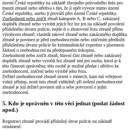
území České republiky na základě zbrojního průvodního listu pro
tranzit zbraně nebo střeliva s tím, že ji opět vyveze mimo území
České republiky, anebo ji prováží přes území České republiky.
Znehodnotit nebo zničit
zbraň kategorie A, B nebo C, zakázaný
doplněk zbraně nebo vyrobit jejich řez lze jen na základě povolení
příslušného útvaru policie, nejde-li o zhotovení řezu zbraně přímo
výrobcem zbraně
; vlastník takové zbraně nebo zakázaného doplňku
zbraně je povinen je před znehodnocením nebo zničením předložit
příslušnému útvaru policie ke kriminalistické expertize s písemnou
žádostí o znehodnocení na předepsaném tiskopisu
.
Znehodnotit nebo zničit zbraň, hlavní část zbraně nebo zakázaný
doplněk zbraně nebo vyrobit řez zbraně smí jen osoba, která je k
této činnosti oprávněna; této osobě je možné předat i střelivo ke
znehodnocení, zničení nebo výrobě jeho řezu
.
Držitel znehodnocené zbraně nesmí v místech, kam má veřejnost
volný přístup, nosit tuto zbraň viditelně; při nošení znehodnocené
zbraně je její držitel povinen mít u sebe potvrzení o jejím
znehodnocení.
5. Kdo je oprávněn v této věci jednat (podat žádost
apod.)
Registraci zbraně provádí příslušný útvar policie na základě
oznámení: