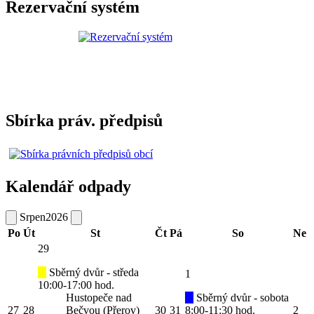
Rezervační systém
Sbírka práv. předpisů
Kalendář odpady
Srpen
2026
Po
Út
St
Čt
Pá
So
Ne
29
Sběrný dvůr - středa
1
10:00-17:00 hod.
Hustopeče nad
Sběrný dvůr - sobota
27
28
Bečvou (Přerov)
30
31
8:00-11:30 hod.
2