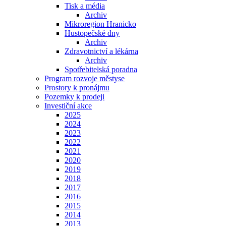
Tisk a média
Archiv
Mikroregion Hranicko
Hustopečské dny
Archiv
Zdravotnictví a lékárna
Archiv
Spotřebitelská poradna
Program rozvoje městyse
Prostory k pronájmu
Pozemky k prodeji
Investiční akce
2025
2024
2023
2022
2021
2020
2019
2018
2017
2016
2015
2014
2013