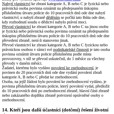
Nabytí vlastnictví
ke zbrani kategorie A, B nebo C je fyzická nebo
právnická osoba povinna oznámit na předepsaném tiskopisu
příslušnému útvaru policie do 10 pracovních dnů ode dne nabytí
vlastnictví; u nabytí zbraně
děděním
se počítá tato lhůta ode dne,
kdy rozhodnutí soudu o dědictví nabylo právní moci.
Převod vlastnictví
ke zbrani kategorie A, B nebo C na jinou osobu
je fyzická nebo právnická osoba povinna oznámit na předepsaném
tiskopisu příslušnému útvaru policie do 10 pracovních dnů ode dne
převedení zbraně, není-li stanoveno jinak.
Převod vlastnictví ke zbrani kategorie A, B nebo C fyzickou nebo
právnickou osobou v rámci své
podnikatelské činnosti
je tato osoba
povinna oznámit útvaru policie příslušnému podle místa
provozovny, v níž se převod uskutečnil, do 1 měsíce za všechny
převody v daném měsíci.
Žadatel, kterému bylo vydáno
povolení ke znehodnocení
, je
povinen do 20 pracovních dnů ode dne vydání povolení zbraň
kategorie A, B nebo C předat ke znehodnocení.
Osoba, na jejíž žádost bylo povolení ke znehodnocení vydáno, je
povinna příslušnému útvaru policie, který povolení vydal, předložit
do 10 pracovních dnů po znehodnocení zbraně, hlavní části zbraně
nebo zakázaného doplňku zbraně potvrzení oprávněné osoby o
znehodnocení.
14. Kteří jsou další účastníci (dotčení) řešení životní