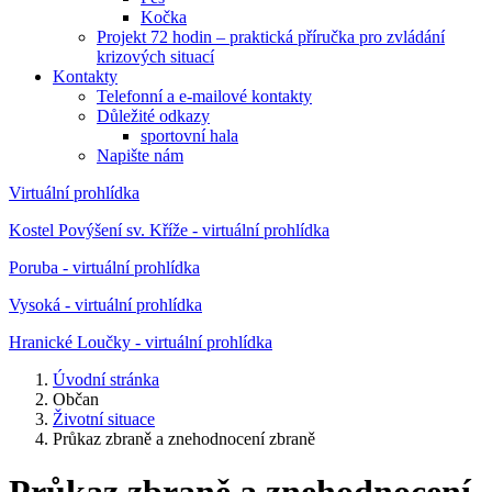
Kočka
Projekt 72 hodin – praktická příručka pro zvládání
krizových situací
Kontakty
Telefonní a e-mailové kontakty
Důležité odkazy
sportovní hala
Napište nám
Virtuální prohlídka
Kostel Povýšení sv. Kříže - virtuální prohlídka
Poruba - virtuální prohlídka
Vysoká - virtuální prohlídka
Hranické Loučky - virtuální prohlídka
Úvodní stránka
Občan
Životní situace
Průkaz zbraně a znehodnocení zbraně