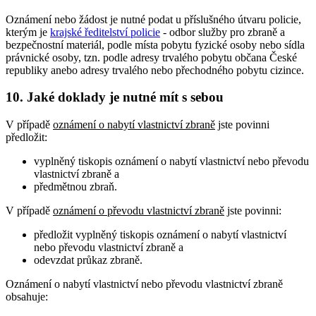
Oznámení nebo žádost je nutné podat u příslušného útvaru policie,
kterým je
krajské ředitelství policie
- odbor služby pro zbraně a
bezpečnostní materiál, podle místa pobytu fyzické osoby nebo sídla
právnické osoby, tzn. podle adresy trvalého pobytu občana České
republiky anebo adresy trvalého nebo přechodného pobytu cizince.
10. Jaké doklady je nutné mít s sebou
V případě
oznámení o nabytí vlastnictví zbraně
jste povinni
předložit:
vyplněný tiskopis oznámení o nabytí vlastnictví nebo převodu
vlastnictví zbraně a
předmětnou zbraň.
V případě
oznámení o převodu vlastnictví zbraně
jste povinni:
předložit vyplněný tiskopis oznámení o nabytí vlastnictví
nebo převodu vlastnictví zbraně a
odevzdat průkaz zbraně.
Oznámení o nabytí vlastnictví nebo převodu vlastnictví zbraně
obsahuje
: