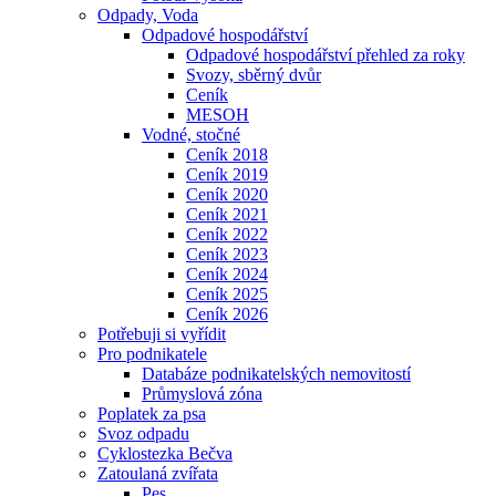
Odpady, Voda
Odpadové hospodářství
Odpadové hospodářství přehled za roky
Svozy, sběrný dvůr
Ceník
MESOH
Vodné, stočné
Ceník 2018
Ceník 2019
Ceník 2020
Ceník 2021
Ceník 2022
Ceník 2023
Ceník 2024
Ceník 2025
Ceník 2026
Potřebuji si vyřídit
Pro podnikatele
Databáze podnikatelských nemovitostí
Průmyslová zóna
Poplatek za psa
Svoz odpadu
Cyklostezka Bečva
Zatoulaná zvířata
Pes