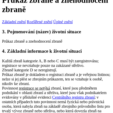
Průkaz zbraně a znehodnocení
zbraně
Základní znění
Rozšířené znění
Úplné znění
3. Pojmenování (název) životní situace
Průkaz zbraně a znehodnocení zbraně
4. Základní informace k životní situaci
Každá zbraň kategorie A, B nebo C musí být zaregistrována;
registrace se nevztahuje pouze na zakázané střelivo.
Zbraně kategorie D se neregistrují.
Průkaz zbraně je dokladem o registraci zbraně a je veřejnou listinou
;
nelze si jej plést se zbrojním průkazem, ten se vztahuje k osobě,
nikoliv ke zbrani.
Povinnost
registrace se netýká
zbraní, které jsou předmětem
podnikání v oblasti zbraní a střeliva, které jsou však podnikatelem
evidovány v příslušné evidenci
Centrálního registru zbraní
; v
ostatních případech tuto povinnost nemá fyzická nebo právnická
osoba, která nabyla zbraň na základě zbrojního průvodního listu pro
trvalý vývoz zbraně nebo střeliva, nebo která dovezla zbraň na