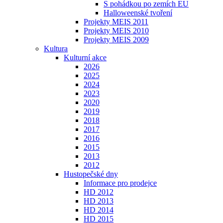
S pohádkou po zemích EU
Halloweenské tvoření
Projekty MEIS 2011
Projekty MEIS 2010
Projekty MEIS 2009
Kultura
Kulturní akce
2026
2025
2024
2023
2020
2019
2018
2017
2016
2015
2013
2012
Hustopečské dny
Informace pro prodejce
HD 2012
HD 2013
HD 2014
HD 2015