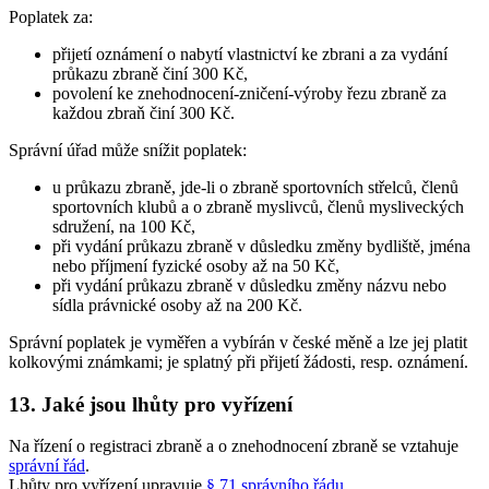
Poplatek za:
přijetí oznámení o nabytí vlastnictví ke zbrani a za vydání
průkazu zbraně činí 300 Kč,
povolení ke znehodnocení-zničení-výroby řezu zbraně za
každou zbraň činí 300 Kč.
Správní úřad může snížit poplatek:
u průkazu zbraně, jde-li o zbraně sportovních střelců, členů
sportovních klubů a o zbraně myslivců, členů mysliveckých
sdružení, na 100 Kč,
při vydání průkazu zbraně v důsledku změny bydliště, jména
nebo příjmení fyzické osoby až na 50 Kč,
při vydání průkazu zbraně v důsledku změny názvu nebo
sídla právnické osoby až na 200 Kč.
Správní poplatek je vyměřen a vybírán v české měně a lze jej platit
kolkovými známkami; je splatný při přijetí žádosti, resp. oznámení.
13. Jaké jsou lhůty pro vyřízení
Na řízení o registraci zbraně a o znehodnocení zbraně se vztahuje
správní řád
.
Lhůty pro vyřízení upravuje
§ 71 správního řádu
.