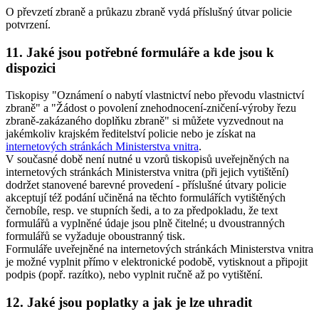
O převzetí zbraně a průkazu zbraně vydá příslušný útvar policie
potvrzení.
11. Jaké jsou potřebné formuláře a kde jsou k
dispozici
Tiskopisy "Oznámení o nabytí vlastnictví nebo převodu vlastnictví
zbraně" a "Žádost o povolení znehodnocení-zničení-výroby řezu
zbraně-zakázaného doplňku zbraně" si můžete vyzvednout na
jakémkoliv krajském ředitelství policie nebo je získat na
internetových stránkách Ministerstva vnitra
.
V současné době není nutné u vzorů tiskopisů uveřejněných na
internetových stránkách Ministerstva vnitra (při jejich vytištění)
dodržet stanovené barevné provedení - příslušné útvary policie
akceptují též podání učiněná na těchto formulářích vytištěných
černobíle, resp. ve stupních šedi, a to za předpokladu, že text
formulářů a vyplněné údaje jsou plně čitelné; u dvoustranných
formulářů se vyžaduje oboustranný tisk.
Formuláře uveřejněné na internetových stránkách Ministerstva vnitra
je možné vyplnit přímo v elektronické podobě, vytisknout a připojit
podpis (popř. razítko), nebo vyplnit ručně až po vytištění.
12. Jaké jsou poplatky a jak je lze uhradit