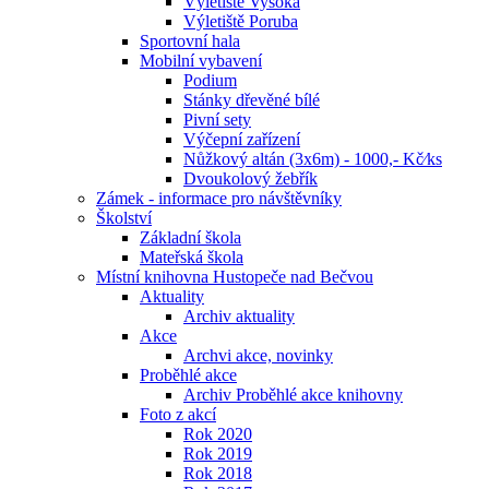
Výletiště Vysoká
Výletiště Poruba
Sportovní hala
Mobilní vybavení
Podium
Stánky dřevěné bílé
Pivní sety
Výčepní zařízení
Nůžkový altán (3x6m) - 1000,- Kč⁄ks
Dvoukolový žebřík
Zámek - informace pro návštěvníky
Školství
Základní škola
Mateřská škola
Místní knihovna Hustopeče nad Bečvou
Aktuality
Archiv aktuality
Akce
Archvi akce, novinky
Proběhlé akce
Archiv Proběhlé akce knihovny
Foto z akcí
Rok 2020
Rok 2019
Rok 2018