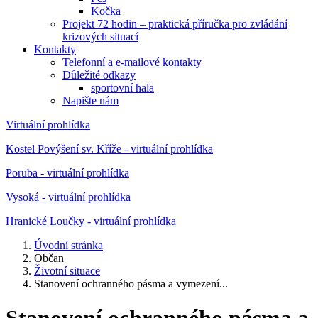
Kočka
Projekt 72 hodin – praktická příručka pro zvládání
krizových situací
Kontakty
Telefonní a e-mailové kontakty
Důležité odkazy
sportovní hala
Napište nám
Virtuální prohlídka
Kostel Povýšení sv. Kříže - virtuální prohlídka
Poruba - virtuální prohlídka
Vysoká - virtuální prohlídka
Hranické Loučky - virtuální prohlídka
Úvodní stránka
Občan
Životní situace
Stanovení ochranného pásma a vymezení...