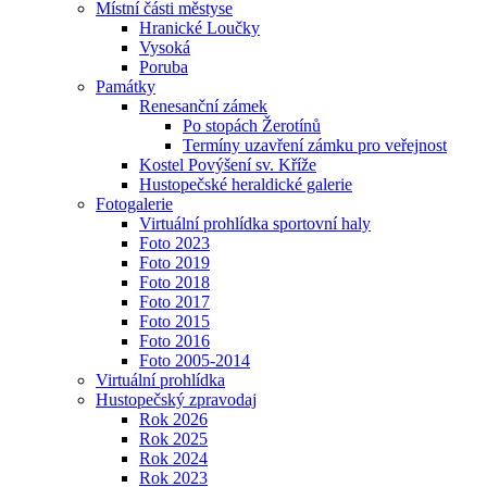
Místní části městyse
Hranické Loučky
Vysoká
Poruba
Památky
Renesanční zámek
Po stopách Žerotínů
Termíny uzavření zámku pro veřejnost
Kostel Povýšení sv. Kříže
Hustopečské heraldické galerie
Fotogalerie
Virtuální prohlídka sportovní haly
Foto 2023
Foto 2019
Foto 2018
Foto 2017
Foto 2015
Foto 2016
Foto 2005-2014
Virtuální prohlídka
Hustopečský zpravodaj
Rok 2026
Rok 2025
Rok 2024
Rok 2023