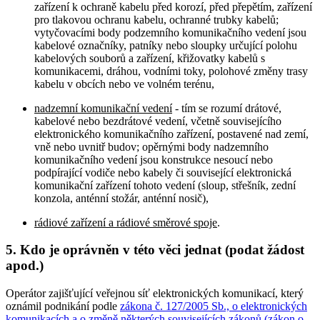
zařízení k ochraně kabelu před korozí, před přepětím, zařízení
pro tlakovou ochranu kabelu, ochranné trubky kabelů;
vytyčovacími body podzemního komunikačního vedení jsou
kabelové označníky, patníky nebo sloupky určující polohu
kabelových souborů a zařízení, křižovatky kabelů s
komunikacemi, dráhou, vodními toky, polohové změny trasy
kabelu v obcích nebo ve volném terénu,
nadzemní komunikační vedení
- tím se rozumí drátové,
kabelové nebo bezdrátové vedení, včetně souvisejícího
elektronického komunikačního zařízení, postavené nad zemí,
vně nebo uvnitř budov; opěrnými body nadzemního
komunikačního vedení jsou konstrukce nesoucí nebo
podpírající vodiče nebo kabely či související elektronická
komunikační zařízení tohoto vedení (sloup, střešník, zední
konzola, anténní stožár, anténní nosič),
rádiové zařízení a rádiové směrové spoje
.
5. Kdo je oprávněn v této věci jednat (podat žádost
apod.)
Operátor zajišťující veřejnou síť elektronických komunikací, který
oznámil podnikání podle
zákona č. 127/2005 Sb., o elektronických
komunikacích a o změně některých souvisejících zákonů (zákon o