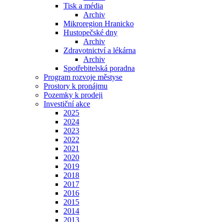
Tisk a média
Archiv
Mikroregion Hranicko
Hustopečské dny
Archiv
Zdravotnictví a lékárna
Archiv
Spotřebitelská poradna
Program rozvoje městyse
Prostory k pronájmu
Pozemky k prodeji
Investiční akce
2025
2024
2023
2022
2021
2020
2019
2018
2017
2016
2015
2014
2013