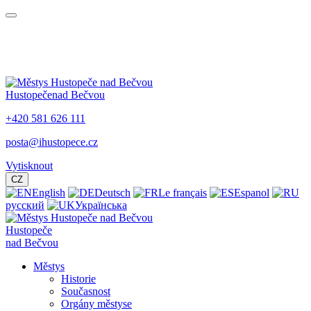
Hustopeče
nad Bečvou
+420 581 626 111
posta@ihustopece.cz
Vytisknout
CZ
English
Deutsch
Le français
Espanol
русский
Українська
Hustopeče
nad Bečvou
Městys
Historie
Současnost
Orgány městyse