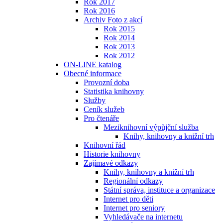
Rok 2017
Rok 2016
Archiv Foto z akcí
Rok 2015
Rok 2014
Rok 2013
Rok 2012
ON-LINE katalog
Obecné informace
Provozní doba
Statistika knihovny
Služby
Ceník služeb
Pro čtenáře
Meziknihovní výpůjční služba
Knihy, knihovny a knižní trh
Knihovní řád
Historie knihovny
Zajímavé odkazy
Knihy, knihovny a knižní trh
Regionální odkazy
Státní správa, instituce a organizace
Internet pro děti
Internet pro seniory
Vyhledávače na internetu