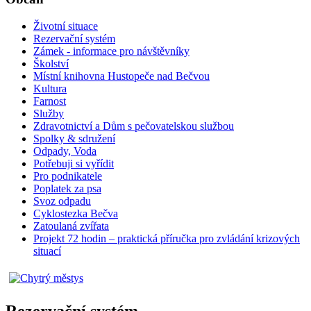
Životní situace
Rezervační systém
Zámek - informace pro návštěvníky
Školství
Místní knihovna Hustopeče nad Bečvou
Kultura
Farnost
Služby
Zdravotnictví a Dům s pečovatelskou službou
Spolky & sdružení
Odpady, Voda
Potřebuji si vyřídit
Pro podnikatele
Poplatek za psa
Svoz odpadu
Cyklostezka Bečva
Zatoulaná zvířata
Projekt 72 hodin – praktická příručka pro zvládání krizových
situací
Rezervační systém