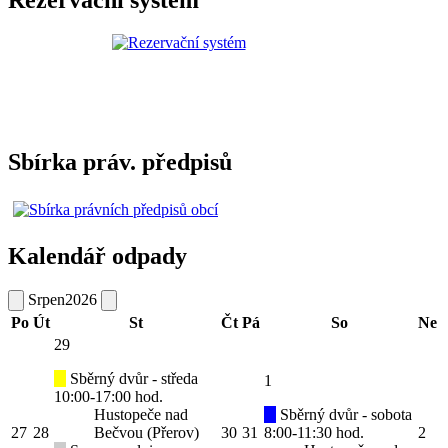
Sbírka práv. předpisů
Kalendář odpady
Srpen
2026
Po
Út
St
Čt
Pá
So
Ne
29
Sběrný dvůr - středa
1
10:00-17:00 hod.
Hustopeče nad
Sběrný dvůr - sobota
27
28
Bečvou (Přerov)
30
31
8:00-11:30 hod.
2