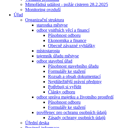
Mimořádná událost - požár cisteren 28.2.2025
Monitoring ovzduší
Úřad
Organizační struktura
starostka městyse
odbor vnitřních věcí a financí
Působnost odboru
Ekonomika a finance
Obecně závazné vyhlášky
místostarosta
tajemník úřadu městyse
odbor stavební úřad
Působnost stavebního úřadu
Formuláře ke stažení
Rozsah a obsah dokumentací
Nejdůležitější právní předpisy
Potřebuji si vyřídit
Články odboru
odbor správa majetku a životního prostředí
Působnost odboru
Formuláře ke stažení
pověřenec pro ochranu osobních údajů
Zásady ochrany osobních údajů
Úřední deska
Povinné informace