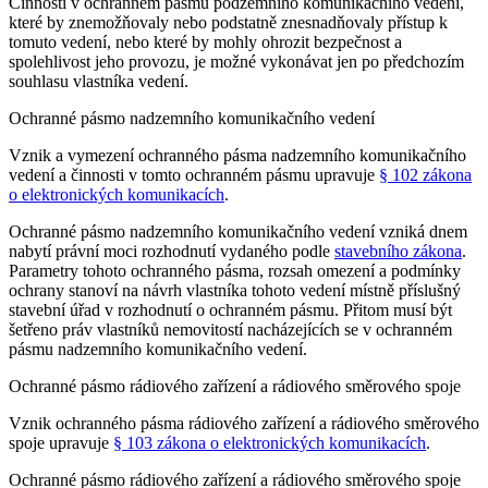
Činnosti v ochranném pásmu podzemního komunikačního vedení,
které by znemožňovaly nebo podstatně znesnadňovaly přístup k
tomuto vedení, nebo které by mohly ohrozit bezpečnost a
spolehlivost jeho provozu, je možné vykonávat jen po předchozím
souhlasu vlastníka vedení.
Ochranné pásmo nadzemního komunikačního vedení
Vznik a vymezení ochranného pásma nadzemního komunikačního
vedení a činnosti v tomto ochranném pásmu upravuje
§ 102 zákona
o elektronických komunikacích
.
Ochranné pásmo nadzemního komunikačního vedení vzniká dnem
nabytí právní moci rozhodnutí vydaného podle
stavebního zákona
.
Parametry tohoto ochranného pásma, rozsah omezení a podmínky
ochrany stanoví na návrh vlastníka tohoto vedení místně příslušný
stavební úřad v rozhodnutí o ochranném pásmu. Přitom musí být
šetřeno práv vlastníků nemovitostí nacházejících se v ochranném
pásmu nadzemního komunikačního vedení.
Ochranné pásmo rádiového zařízení a rádiového směrového spoje
Vznik ochranného pásma rádiového zařízení a rádiového směrového
spoje upravuje
§ 103 zákona o elektronických komunikacích
.
Ochranné pásmo rádiového zařízení a rádiového směrového spoje