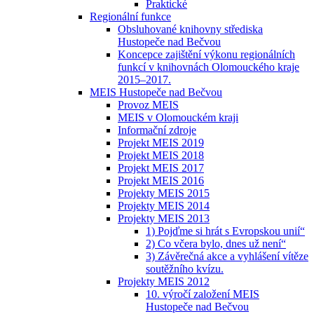
Praktické
Regionální funkce
Obsluhované knihovny střediska
Hustopeče nad Bečvou
Koncepce zajištění výkonu regionálních
funkcí v knihovnách Olomouckého kraje
2015–2017.
MEIS Hustopeče nad Bečvou
Provoz MEIS
MEIS v Olomouckém kraji
Informační zdroje
Projekt MEIS 2019
Projekt MEIS 2018
Projekt MEIS 2017
Projekt MEIS 2016
Projekty MEIS 2015
Projekty MEIS 2014
Projekty MEIS 2013
1) Pojďme si hrát s Evropskou unií“
2) Co včera bylo, dnes už není“
3) Závěrečná akce a vyhlášení vítěze
soutěžního kvízu.
Projekty MEIS 2012
10. výročí založení MEIS
Hustopeče nad Bečvou