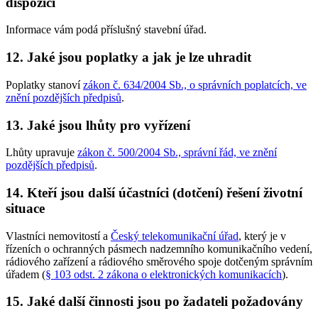
dispozici
Informace vám podá příslušný stavební úřad.
12. Jaké jsou poplatky a jak je lze uhradit
Poplatky stanoví
zákon č. 634/2004 Sb., o správních poplatcích, ve
znění pozdějších předpisů
.
13. Jaké jsou lhůty pro vyřízení
Lhůty upravuje
zákon č. 500/2004 Sb., správní řád, ve znění
pozdějších předpisů
.
14. Kteří jsou další účastníci (dotčení) řešení životní
situace
Vlastníci nemovitostí a
Český telekomunikační úřad
, který je v
řízeních o ochranných pásmech nadzemního komunikačního vedení,
rádiového zařízení a rádiového směrového spoje dotčeným správním
úřadem (
§ 103 odst. 2 zákona o elektronických komunikacích
).
15. Jaké další činnosti jsou po žadateli požadovány