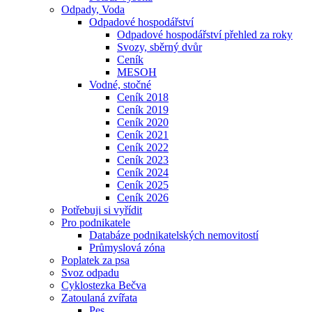
Odpady, Voda
Odpadové hospodářství
Odpadové hospodářství přehled za roky
Svozy, sběrný dvůr
Ceník
MESOH
Vodné, stočné
Ceník 2018
Ceník 2019
Ceník 2020
Ceník 2021
Ceník 2022
Ceník 2023
Ceník 2024
Ceník 2025
Ceník 2026
Potřebuji si vyřídit
Pro podnikatele
Databáze podnikatelských nemovitostí
Průmyslová zóna
Poplatek za psa
Svoz odpadu
Cyklostezka Bečva
Zatoulaná zvířata
Pes