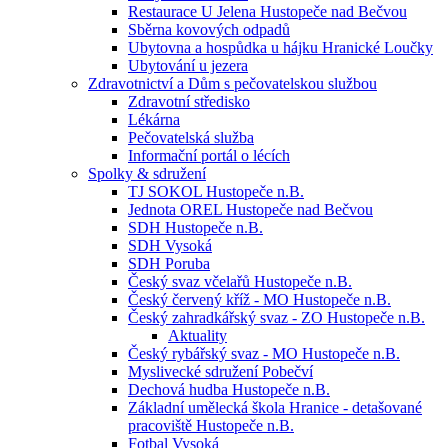
Restaurace U Jelena Hustopeče nad Bečvou
Sběrna kovových odpadů
Ubytovna a hospůdka u hájku Hranické Loučky
Ubytování u jezera
Zdravotnictví a Dům s pečovatelskou službou
Zdravotní středisko
Lékárna
Pečovatelská služba
Informační portál o lécích
Spolky & sdružení
TJ SOKOL Hustopeče n.B.
Jednota OREL Hustopeče nad Bečvou
SDH Hustopeče n.B.
SDH Vysoká
SDH Poruba
Český svaz včelařů Hustopeče n.B.
Český červený kříž - MO Hustopeče n.B.
Český zahradkářský svaz - ZO Hustopeče n.B.
Aktuality
Český rybářský svaz - MO Hustopeče n.B.
Myslivecké sdružení Pobečví
Dechová hudba Hustopeče n.B.
Základní umělecká škola Hranice - detašované
pracoviště Hustopeče n.B.
Fotbal Vysoká