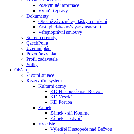
Poskytnuté informace
Výroční zprávy
Dokumenty
Obecně závazné vyhlášky a nařízení
Zastupitelstvo městyse - usnesení
Veřejnoprávní smlouvy
Správní obvody
CzechPoint
Územní plán
Povodňový plán
Profil zadavatele
Volby
Občan
Životní situace
Rezervační systém
Kulturní domy
KD Hustopeče nad Bečvou
KD Vysoká
KD Poruba
Zámek
Zámek - síň Konírna
Zámek - nádvoří
Výletiště
Výletiště Hustopeče nad Bečvou