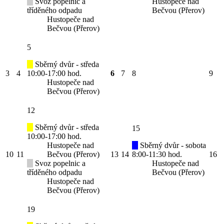
Svoz popelnic a
Hustopeče nad
tříděného odpadu
Bečvou (Přerov)
Hustopeče nad
Bečvou (Přerov)
5
Sběrný dvůr - středa
3
4
10:00-17:00 hod.
6
7
8
9
Hustopeče nad
Bečvou (Přerov)
12
Sběrný dvůr - středa
15
10:00-17:00 hod.
Hustopeče nad
Sběrný dvůr - sobota
10
11
Bečvou (Přerov)
13
14
8:00-11:30 hod.
16
Svoz popelnic a
Hustopeče nad
tříděného odpadu
Bečvou (Přerov)
Hustopeče nad
Bečvou (Přerov)
19