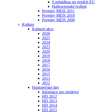
S pohádkou po zemích EU
Halloweenské tvoření
Projekty MEIS 2011
Projekty MEIS 2010
Projekty MEIS 2009
Kultura
Kulturní akce
2026
2025
2024
2023
2020
2019
2018
2017
2016
2015
2013
2012
Hustopečské dny
Informace pro prodejce
HD 2012
HD 2013
HD 2014
HD 2015