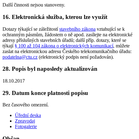
Další činnosti nejsou stanoveny.
16. Elektronická služba, kterou lze využít
Dotazy týkající se záležitostí
stavebního zákona
vztahující se k
ochranným pásmům, žádostem o ně apod. zasílejte na elektronické
adresy příslušných stavebních úřadů; další příp. dotazy, které se
týkají
§ 100 až 104 zákona o elektronických komunikací
, můžete
zaslat na elektronickou adresu Českého telekomunikačního úřadu:
podatelna@ctu.cz
(elektronický podpis není požadován).
28. Popis byl naposledy aktualizován
18.10.2017
29. Datum konce platnosti popisu
Bez časového omezení.
Úřední deska
Zpravodaj
Fotogalerie
Občan