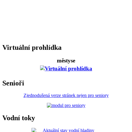
Virtuální prohlídka
městyse
Senioři
Zjednodušená verze stránek nejen pro seniory
Vodní toky