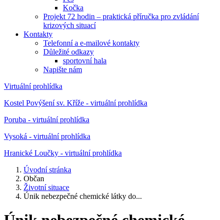
Kočka
Projekt 72 hodin – praktická příručka pro zvládání
krizových situací
Kontakty
Telefonní a e-mailové kontakty
Důležité odkazy
sportovní hala
Napište nám
Virtuální prohlídka
Kostel Povýšení sv. Kříže - virtuální prohlídka
Poruba - virtuální prohlídka
Vysoká - virtuální prohlídka
Hranické Loučky - virtuální prohlídka
Úvodní stránka
Občan
Životní situace
Únik nebezpečné chemické látky do...