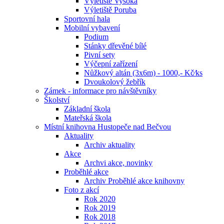
Výletiště Vysoká
Výletiště Poruba
Sportovní hala
Mobilní vybavení
Podium
Stánky dřevěné bílé
Pivní sety
Výčepní zařízení
Nůžkový altán (3x6m) - 1000,- Kč⁄ks
Dvoukolový žebřík
Zámek - informace pro návštěvníky
Školství
Základní škola
Mateřská škola
Místní knihovna Hustopeče nad Bečvou
Aktuality
Archiv aktuality
Akce
Archvi akce, novinky
Proběhlé akce
Archiv Proběhlé akce knihovny
Foto z akcí
Rok 2020
Rok 2019
Rok 2018