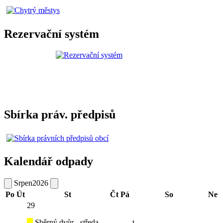
Rezervační systém
Sbírka práv. předpisů
Kalendář odpady
Srpen
2026
Po
Út
St
Čt
Pá
So
Ne
29
Sběrný dvůr - středa