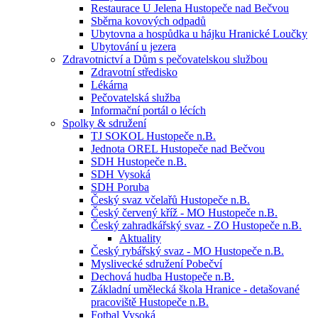
Restaurace U Jelena Hustopeče nad Bečvou
Sběrna kovových odpadů
Ubytovna a hospůdka u hájku Hranické Loučky
Ubytování u jezera
Zdravotnictví a Dům s pečovatelskou službou
Zdravotní středisko
Lékárna
Pečovatelská služba
Informační portál o lécích
Spolky & sdružení
TJ SOKOL Hustopeče n.B.
Jednota OREL Hustopeče nad Bečvou
SDH Hustopeče n.B.
SDH Vysoká
SDH Poruba
Český svaz včelařů Hustopeče n.B.
Český červený kříž - MO Hustopeče n.B.
Český zahradkářský svaz - ZO Hustopeče n.B.
Aktuality
Český rybářský svaz - MO Hustopeče n.B.
Myslivecké sdružení Pobečví
Dechová hudba Hustopeče n.B.
Základní umělecká škola Hranice - detašované
pracoviště Hustopeče n.B.
Fotbal Vysoká