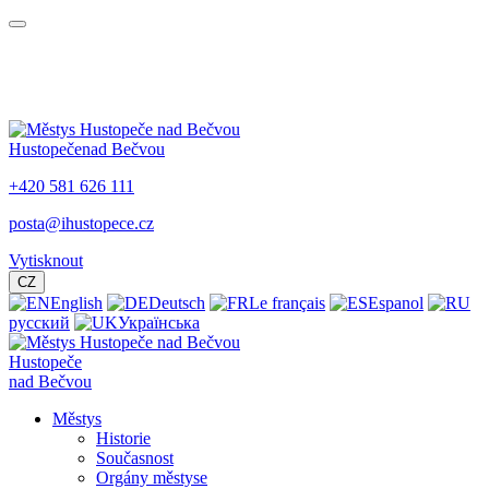
Hustopeče
nad Bečvou
+420 581 626 111
posta@ihustopece.cz
Vytisknout
CZ
English
Deutsch
Le français
Espanol
русский
Українська
Hustopeče
nad Bečvou
Městys
Historie
Současnost
Orgány městyse