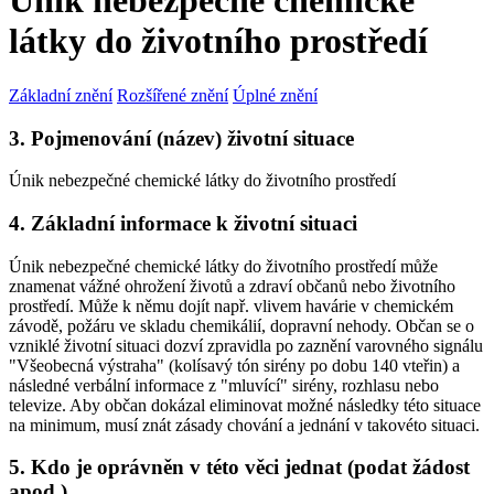
Únik nebezpečné chemické
látky do životního prostředí
Základní znění
Rozšířené znění
Úplné znění
3. Pojmenování (název) životní situace
Únik nebezpečné chemické látky do životního prostředí
4. Základní informace k životní situaci
Únik nebezpečné chemické látky do životního prostředí může
znamenat vážné ohrožení životů a zdraví občanů nebo životního
prostředí. Může k němu dojít např. vlivem havárie v chemickém
závodě, požáru ve skladu chemikálií, dopravní nehody. Občan se o
vzniklé životní situaci dozví zpravidla po zaznění varovného signálu
"Všeobecná výstraha" (kolísavý tón sirény po dobu 140 vteřin) a
následné verbální informace z "mluvící" sirény, rozhlasu nebo
televize. Aby občan dokázal eliminovat možné následky této situace
na minimum, musí znát zásady chování a jednání v takovéto situaci.
5. Kdo je oprávněn v této věci jednat (podat žádost
apod.)