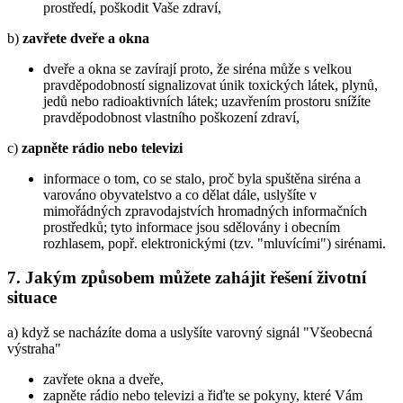
prostředí, poškodit Vaše zdraví,
b)
zavřete dveře a okna
dveře a okna se zavírají proto, že siréna může s velkou
pravděpodobností signalizovat únik toxických látek, plynů,
jedů nebo radioaktivních látek; uzavřením prostoru snížíte
pravděpodobnost vlastního poškození zdraví,
c)
zapněte rádio nebo televizi
informace o tom, co se stalo, proč byla spuštěna siréna a
varováno obyvatelstvo a co dělat dále, uslyšíte v
mimořádných zpravodajstvích hromadných informačních
prostředků; tyto informace jsou sdělovány i obecním
rozhlasem, popř. elektronickými (tzv. "mluvícími") sirénami.
7. Jakým způsobem můžete zahájit řešení životní
situace
a) když se nacházíte doma a uslyšíte varovný signál "Všeobecná
výstraha"
zavřete okna a dveře,
zapněte rádio nebo televizi a řiďte se pokyny, které Vám