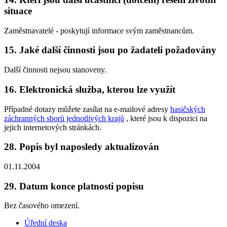
situace
Zaměstnavatelé - poskytují informace svým zaměstnancům.
15. Jaké další činnosti jsou po žadateli požadovány
Další činnosti nejsou stanoveny.
16. Elektronická služba, kterou lze využít
Případné dotazy můžete zasílat na e-mailové adresy
hasičských
záchranných sborů jednotlivých krajů
, které jsou k dispozici na
jejich internetových stránkách.
28. Popis byl naposledy aktualizován
01.11.2004
29. Datum konce platnosti popisu
Bez časového omezení.
Úřední deska