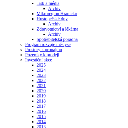
Tisk a média
Archiv
Mikroregion Hranicko
Hustopečské dny
Archiv
Zdravotnictví a lékárna
Archiv
Spotřebitelská poradna
Program rozvoje městyse
Prostory k pronájmu
Pozemky k prodeji
Investiční akce
2025
2024
2023
2022
2021
2020
2019
2018
2017
2016
2015
2014
2013