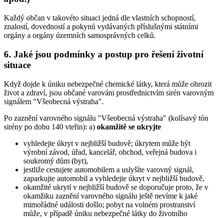
Každý občan v takovéto situaci jedná dle vlastních schopností,
znalostí, dovedností a pokynů vydávaných příslušnými státními
orgány a orgány územních samosprávných celků.
6. Jaké jsou podmínky a postup pro řešení životní
situace
Když dojde k úniku nebezpečné chemické látky, která může ohrozit
život a zdraví, jsou občané varováni prostřednictvím sirén varovným
signálem "Všeobecná výstraha".
Po zaznění varovného signálu "Všeobecná výstraha" (kolísavý tón
sirény po dobu 140 vteřin): a)
okamžitě se ukryjte
vyhledejte úkryt v nejbližší budově; úkrytem může být
výrobní závod, úřad, kancelář, obchod, veřejná budova i
soukromý dům (byt),
jestliže cestujete automobilem a uslyšíte varovný signál,
zaparkujte automobil a vyhledejte úkryt v nejbližší budově,
okamžité ukrytí v nejbližší budově se doporučuje proto, že v
okamžiku zaznění varovného signálu ještě nevíme k jaké
mimořádné události došlo; pobyt na volném prostranství
může, v případě úniku nebezpečné látky do životního