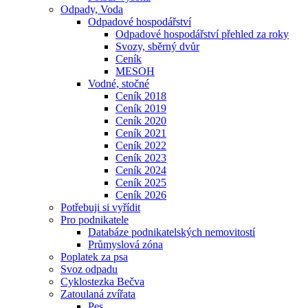
Odpady, Voda
Odpadové hospodářství
Odpadové hospodářství přehled za roky
Svozy, sběrný dvůr
Ceník
MESOH
Vodné, stočné
Ceník 2018
Ceník 2019
Ceník 2020
Ceník 2021
Ceník 2022
Ceník 2023
Ceník 2024
Ceník 2025
Ceník 2026
Potřebuji si vyřídit
Pro podnikatele
Databáze podnikatelských nemovitostí
Průmyslová zóna
Poplatek za psa
Svoz odpadu
Cyklostezka Bečva
Zatoulaná zvířata
Pes