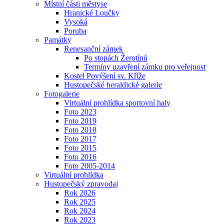
Místní části městyse
Hranické Loučky
Vysoká
Poruba
Památky
Renesanční zámek
Po stopách Žerotínů
Termíny uzavření zámku pro veřejnost
Kostel Povýšení sv. Kříže
Hustopečské heraldické galerie
Fotogalerie
Virtuální prohlídka sportovní haly
Foto 2023
Foto 2019
Foto 2018
Foto 2017
Foto 2015
Foto 2016
Foto 2005-2014
Virtuální prohlídka
Hustopečský zpravodaj
Rok 2026
Rok 2025
Rok 2024
Rok 2023