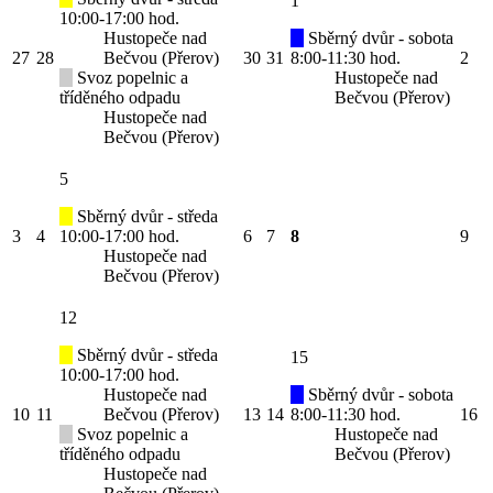
1
10:00-17:00 hod.
Hustopeče nad
Sběrný dvůr - sobota
27
28
Bečvou (Přerov)
30
31
8:00-11:30 hod.
2
Svoz popelnic a
Hustopeče nad
tříděného odpadu
Bečvou (Přerov)
Hustopeče nad
Bečvou (Přerov)
5
Sběrný dvůr - středa
3
4
10:00-17:00 hod.
6
7
8
9
Hustopeče nad
Bečvou (Přerov)
12
Sběrný dvůr - středa
15
10:00-17:00 hod.
Hustopeče nad
Sběrný dvůr - sobota
10
11
Bečvou (Přerov)
13
14
8:00-11:30 hod.
16
Svoz popelnic a
Hustopeče nad
tříděného odpadu
Bečvou (Přerov)
Hustopeče nad