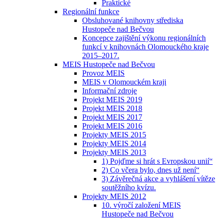
Praktické
Regionální funkce
Obsluhované knihovny střediska
Hustopeče nad Bečvou
Koncepce zajištění výkonu regionálních
funkcí v knihovnách Olomouckého kraje
2015–2017.
MEIS Hustopeče nad Bečvou
Provoz MEIS
MEIS v Olomouckém kraji
Informační zdroje
Projekt MEIS 2019
Projekt MEIS 2018
Projekt MEIS 2017
Projekt MEIS 2016
Projekty MEIS 2015
Projekty MEIS 2014
Projekty MEIS 2013
1) Pojďme si hrát s Evropskou unií“
2) Co včera bylo, dnes už není“
3) Závěrečná akce a vyhlášení vítěze
soutěžního kvízu.
Projekty MEIS 2012
10. výročí založení MEIS
Hustopeče nad Bečvou