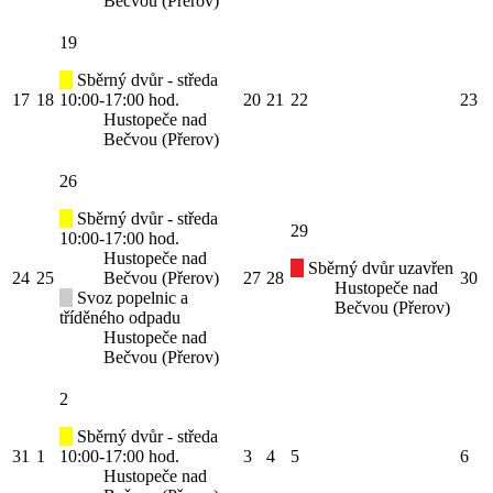
Bečvou (Přerov)
19
Sběrný dvůr - středa
17
18
10:00-17:00 hod.
20
21
22
23
Hustopeče nad
Bečvou (Přerov)
26
Sběrný dvůr - středa
29
10:00-17:00 hod.
Hustopeče nad
Sběrný dvůr uzavřen
24
25
Bečvou (Přerov)
27
28
30
Hustopeče nad
Svoz popelnic a
Bečvou (Přerov)
tříděného odpadu
Hustopeče nad
Bečvou (Přerov)
2
Sběrný dvůr - středa
31
1
10:00-17:00 hod.
3
4
5
6
Hustopeče nad