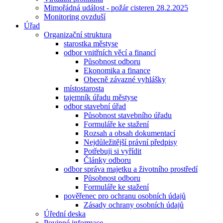
Mimořádná událost - požár cisteren 28.2.2025
Monitoring ovzduší
Úřad
Organizační struktura
starostka městyse
odbor vnitřních věcí a financí
Působnost odboru
Ekonomika a finance
Obecně závazné vyhlášky
místostarosta
tajemník úřadu městyse
odbor stavební úřad
Působnost stavebního úřadu
Formuláře ke stažení
Rozsah a obsah dokumentací
Nejdůležitější právní předpisy
Potřebuji si vyřídit
Články odboru
odbor správa majetku a životního prostředí
Působnost odboru
Formuláře ke stažení
pověřenec pro ochranu osobních údajů
Zásady ochrany osobních údajů
Úřední deska
Povinné informace