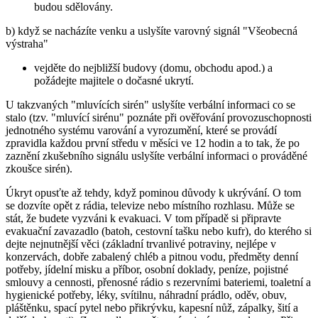
budou sdělovány.
b) když se nacházíte venku a uslyšíte varovný signál "Všeobecná
výstraha"
vejděte do nejbližší budovy (domu, obchodu apod.) a
požádejte majitele o dočasné ukrytí.
U takzvaných "mluvících sirén" uslyšíte verbální informaci co se
stalo (tzv. "mluvící sirénu" poznáte při ověřování provozuschopnosti
jednotného systému varování a vyrozumění, které se provádí
zpravidla každou první středu v měsíci ve 12 hodin a to tak, že po
zaznění zkušebního signálu uslyšíte verbální informaci o prováděné
zkoušce sirén).
Úkryt opusťte až tehdy, když pominou důvody k ukrývání. O tom
se dozvíte opět z rádia, televize nebo místního rozhlasu. Může se
stát, že budete vyzváni k evakuaci. V tom případě si připravte
evakuační zavazadlo (batoh, cestovní tašku nebo kufr), do kterého si
dejte nejnutnější věci (základní trvanlivé potraviny, nejlépe v
konzervách, dobře zabalený chléb a pitnou vodu, předměty denní
potřeby, jídelní misku a příbor, osobní doklady, peníze, pojistné
smlouvy a cennosti, přenosné rádio s rezervními bateriemi, toaletní a
hygienické potřeby, léky, svítilnu, náhradní prádlo, oděv, obuv,
pláštěnku, spací pytel nebo přikrývku, kapesní nůž, zápalky, šití a