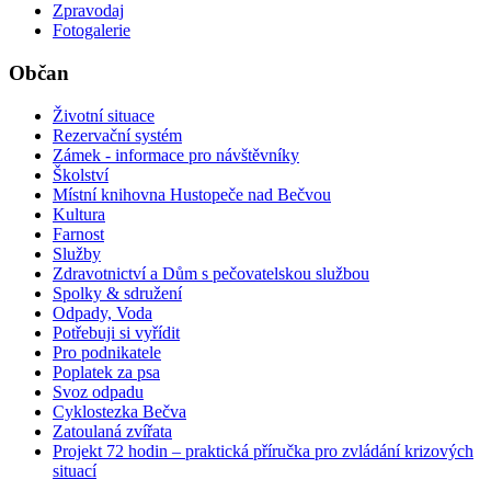
Zpravodaj
Fotogalerie
Občan
Životní situace
Rezervační systém
Zámek - informace pro návštěvníky
Školství
Místní knihovna Hustopeče nad Bečvou
Kultura
Farnost
Služby
Zdravotnictví a Dům s pečovatelskou službou
Spolky & sdružení
Odpady, Voda
Potřebuji si vyřídit
Pro podnikatele
Poplatek za psa
Svoz odpadu
Cyklostezka Bečva
Zatoulaná zvířata
Projekt 72 hodin – praktická příručka pro zvládání krizových
situací