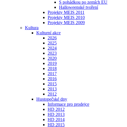
S pohádkou po zemích EU
Halloweenské tvoření
Projekty MEIS 2011
Projekty MEIS 2010
Projekty MEIS 2009
Kultura
Kulturní akce
2026
2025
2024
2023
2020
2019
2018
2017
2016
2015
2013
2012
Hustopečské dny
Informace pro prodejce
HD 2012
HD 2013
HD 2014
HD 2015