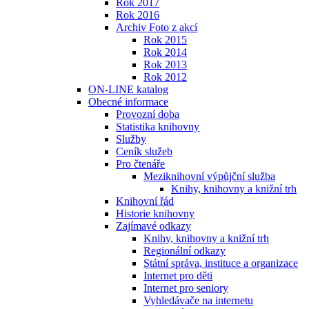
Rok 2017
Rok 2016
Archiv Foto z akcí
Rok 2015
Rok 2014
Rok 2013
Rok 2012
ON-LINE katalog
Obecné informace
Provozní doba
Statistika knihovny
Služby
Ceník služeb
Pro čtenáře
Meziknihovní výpůjční služba
Knihy, knihovny a knižní trh
Knihovní řád
Historie knihovny
Zajímavé odkazy
Knihy, knihovny a knižní trh
Regionální odkazy
Státní správa, instituce a organizace
Internet pro děti
Internet pro seniory
Vyhledávače na internetu