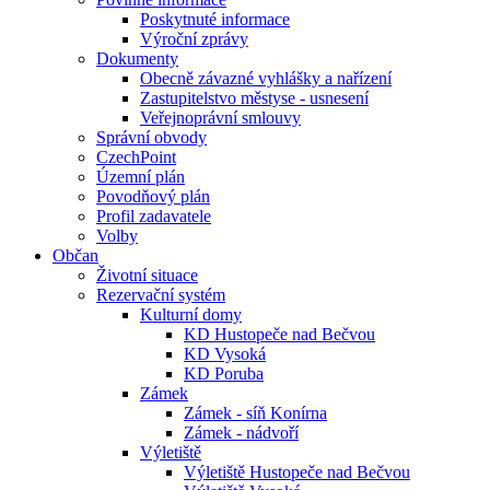
Poskytnuté informace
Výroční zprávy
Dokumenty
Obecně závazné vyhlášky a nařízení
Zastupitelstvo městyse - usnesení
Veřejnoprávní smlouvy
Správní obvody
CzechPoint
Územní plán
Povodňový plán
Profil zadavatele
Volby
Občan
Životní situace
Rezervační systém
Kulturní domy
KD Hustopeče nad Bečvou
KD Vysoká
KD Poruba
Zámek
Zámek - síň Konírna
Zámek - nádvoří
Výletiště
Výletiště Hustopeče nad Bečvou