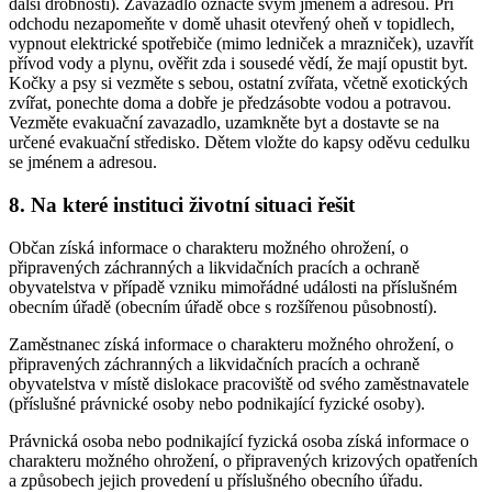
další drobnosti). Zavazadlo označte svým jménem a adresou. Při
odchodu nezapomeňte v domě uhasit otevřený oheň v topidlech,
vypnout elektrické spotřebiče (mimo ledniček a mrazniček), uzavřít
přívod vody a plynu, ověřit zda i sousedé vědí, že mají opustit byt.
Kočky a psy si vezměte s sebou, ostatní zvířata, včetně exotických
zvířat, ponechte doma a dobře je předzásobte vodou a potravou.
Vezměte evakuační zavazadlo, uzamkněte byt a dostavte se na
určené evakuační středisko. Dětem vložte do kapsy oděvu cedulku
se jménem a adresou.
8. Na které instituci životní situaci řešit
Občan získá informace o charakteru možného ohrožení, o
připravených záchranných a likvidačních pracích a ochraně
obyvatelstva v případě vzniku mimořádné události na příslušném
obecním úřadě (obecním úřadě obce s rozšířenou působností).
Zaměstnanec získá informace o charakteru možného ohrožení, o
připravených záchranných a likvidačních pracích a ochraně
obyvatelstva v místě dislokace pracoviště od svého zaměstnavatele
(příslušné právnické osoby nebo podnikající fyzické osoby).
Právnická osoba nebo podnikající fyzická osoba získá informace o
charakteru možného ohrožení, o připravených krizových opatřeních
a způsobech jejich provedení u příslušného obecního úřadu.