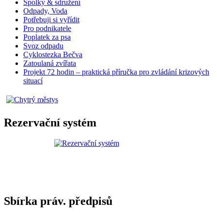
Spolky & sdružení
Odpady, Voda
Potřebuji si vyřídit
Pro podnikatele
Poplatek za psa
Svoz odpadu
Cyklostezka Bečva
Zatoulaná zvířata
Projekt 72 hodin – praktická příručka pro zvládání krizových
situací
Rezervační systém
Sbírka práv. předpisů