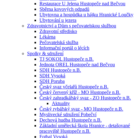
Restaurace U Jelena Hustopeče nad Bečvou
Sběrna kovových odpadů
Ubytovna a hospůdka u hájku Hranické Loučky
Ubytování u jezera
Zdravotnictví a Dům s pečovatelskou službou
Zdravotní středisko
Lékárna
Pečovatelská služba
Informační portál o lécích
Spolky & sdružení
TJ SOKOL Hustopeče n.B.
Jednota OREL Hustopeče nad Bečvou
SDH Hustopeče n.B.
SDH Vysoká
SDH Poruba
Český svaz včelařů Hustopeče n.B.
Český červený kříž - MO Hustopeče n.B.
Český zahradkářský svaz - ZO Hustopeče n.B.
Aktuality
Český rybářský svaz - MO Hustopeče n.B.
Myslivecké sdružení Pobečví
Dechová hudba Hustopeče n.B.
Základní umělecká škola Hranice - detašované
pracoviště Hustopeče n.B.
Fotbal Vysoká