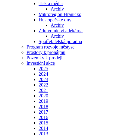
Tisk a média
Archiv
Mikroregion Hranicko
Hustopečské dny
Archiv
Zdravotnictví a lékárna
Archiv
Spotřebitelská poradna
Program rozvoje městyse
Prostory k pronájmu
Pozemky k prodeji
Investiční akce
2025
2024
2023
2022
2021
2020
2019
2018
2017
2016
2015
2014
2013