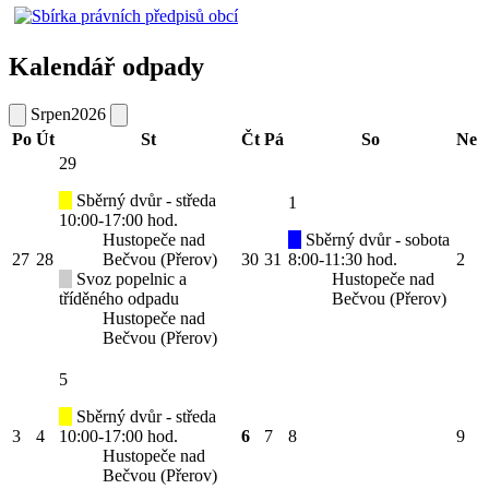
Kalendář odpady
Srpen
2026
Po
Út
St
Čt
Pá
So
Ne
29
Sběrný dvůr - středa
1
10:00-17:00 hod.
Hustopeče nad
Sběrný dvůr - sobota
27
28
Bečvou (Přerov)
30
31
8:00-11:30 hod.
2
Svoz popelnic a
Hustopeče nad
tříděného odpadu
Bečvou (Přerov)
Hustopeče nad
Bečvou (Přerov)
5
Sběrný dvůr - středa
3
4
10:00-17:00 hod.
6
7
8
9
Hustopeče nad
Bečvou (Přerov)