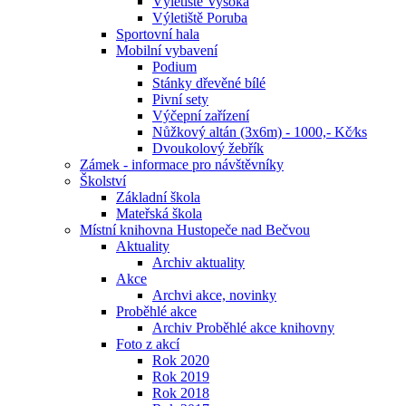
Výletiště Vysoká
Výletiště Poruba
Sportovní hala
Mobilní vybavení
Podium
Stánky dřevěné bílé
Pivní sety
Výčepní zařízení
Nůžkový altán (3x6m) - 1000,- Kč⁄ks
Dvoukolový žebřík
Zámek - informace pro návštěvníky
Školství
Základní škola
Mateřská škola
Místní knihovna Hustopeče nad Bečvou
Aktuality
Archiv aktuality
Akce
Archvi akce, novinky
Proběhlé akce
Archiv Proběhlé akce knihovny
Foto z akcí
Rok 2020
Rok 2019
Rok 2018