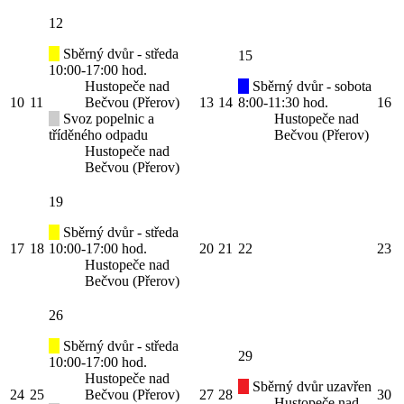
12
Sběrný dvůr - středa
15
10:00-17:00 hod.
Hustopeče nad
Sběrný dvůr - sobota
10
11
Bečvou (Přerov)
13
14
8:00-11:30 hod.
16
Svoz popelnic a
Hustopeče nad
tříděného odpadu
Bečvou (Přerov)
Hustopeče nad
Bečvou (Přerov)
19
Sběrný dvůr - středa
17
18
10:00-17:00 hod.
20
21
22
23
Hustopeče nad
Bečvou (Přerov)
26
Sběrný dvůr - středa
29
10:00-17:00 hod.
Hustopeče nad
Sběrný dvůr uzavřen
24
25
Bečvou (Přerov)
27
28
30
Hustopeče nad