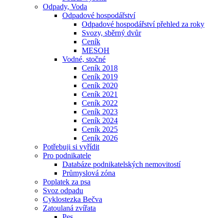
Odpady, Voda
Odpadové hospodářství
Odpadové hospodářství přehled za roky
Svozy, sběrný dvůr
Ceník
MESOH
Vodné, stočné
Ceník 2018
Ceník 2019
Ceník 2020
Ceník 2021
Ceník 2022
Ceník 2023
Ceník 2024
Ceník 2025
Ceník 2026
Potřebuji si vyřídit
Pro podnikatele
Databáze podnikatelských nemovitostí
Průmyslová zóna
Poplatek za psa
Svoz odpadu
Cyklostezka Bečva
Zatoulaná zvířata
Pes