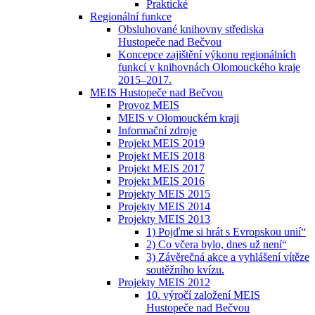
Praktické
Regionální funkce
Obsluhované knihovny střediska
Hustopeče nad Bečvou
Koncepce zajištění výkonu regionálních
funkcí v knihovnách Olomouckého kraje
2015–2017.
MEIS Hustopeče nad Bečvou
Provoz MEIS
MEIS v Olomouckém kraji
Informační zdroje
Projekt MEIS 2019
Projekt MEIS 2018
Projekt MEIS 2017
Projekt MEIS 2016
Projekty MEIS 2015
Projekty MEIS 2014
Projekty MEIS 2013
1) Pojďme si hrát s Evropskou unií“
2) Co včera bylo, dnes už není“
3) Závěrečná akce a vyhlášení vítěze
soutěžního kvízu.
Projekty MEIS 2012
10. výročí založení MEIS
Hustopeče nad Bečvou