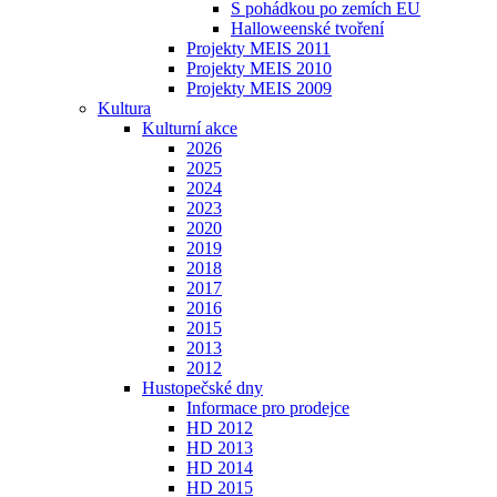
S pohádkou po zemích EU
Halloweenské tvoření
Projekty MEIS 2011
Projekty MEIS 2010
Projekty MEIS 2009
Kultura
Kulturní akce
2026
2025
2024
2023
2020
2019
2018
2017
2016
2015
2013
2012
Hustopečské dny
Informace pro prodejce
HD 2012
HD 2013
HD 2014
HD 2015