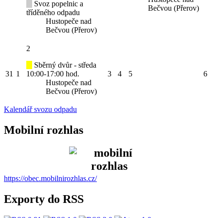
Svoz popelnic a
Bečvou (Přerov)
tříděného odpadu
Hustopeče nad
Bečvou (Přerov)
2
Sběrný dvůr - středa
31
1
10:00-17:00 hod.
3
4
5
6
Hustopeče nad
Bečvou (Přerov)
Kalendář svozu odpadu
Mobilní rozhlas
https://obec.mobilnirozhlas.cz/
Exporty do RSS