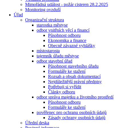
Mimořádná událost - požár cisteren 28.2.2025
Monitoring ovzduší
Úřad
Organizační struktura
starostka městyse
odbor vnitřních věcí a financí
Působnost odboru
Ekonomika a finance
Obecně závazné vyhlášky
místostarosta
tajemník úřadu městyse
odbor stavební úřad
Působnost stavebního úřadu
Formuláře ke stažení
Rozsah a obsah dokumentací
Nejdůležitější právní předpisy
Potřebuji si vyřídit
Články odboru
odbor správa majetku a životního prostředí
Působnost odboru
Formuláře ke stažení
pověřenec pro ochranu osobních údajů
Zásady ochrany osobních údajů
Úřední deska
Povinné informace