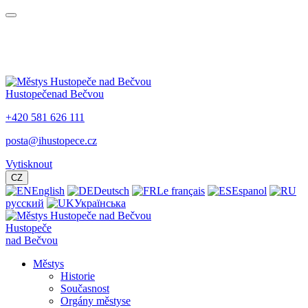
Hustopeče
nad Bečvou
+420 581 626 111
posta@ihustopece.cz
Vytisknout
CZ
English
Deutsch
Le français
Espanol
русский
Українська
Hustopeče
nad Bečvou
Městys
Historie
Současnost
Orgány městyse