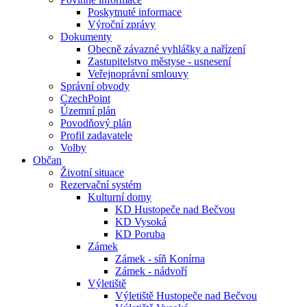
Poskytnuté informace
Výroční zprávy
Dokumenty
Obecně závazné vyhlášky a nařízení
Zastupitelstvo městyse - usnesení
Veřejnoprávní smlouvy
Správní obvody
CzechPoint
Územní plán
Povodňový plán
Profil zadavatele
Volby
Občan
Životní situace
Rezervační systém
Kulturní domy
KD Hustopeče nad Bečvou
KD Vysoká
KD Poruba
Zámek
Zámek - síň Konírna
Zámek - nádvoří
Výletiště
Výletiště Hustopeče nad Bečvou