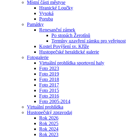
Místní části městyse
Hranické Loučky
Vysoká
Poruba
Památky
Renesanční zámek
Po stopách Žerotínů
Termíny uzavření zámku pro veřejnost
Kostel Povýšení sv. Kříže
Hustopečské heraldické galerie
Fotogalerie
Virtuální prohlídka sportovní haly
Foto 2023
Foto 2019
Foto 2018
Foto 2017
Foto 2015
Foto 2016
Foto 2005-2014
Virtuální prohlídka
Hustopečský zpravodaj
Rok 2026
Rok 2025
Rok 2024
Rok 2023