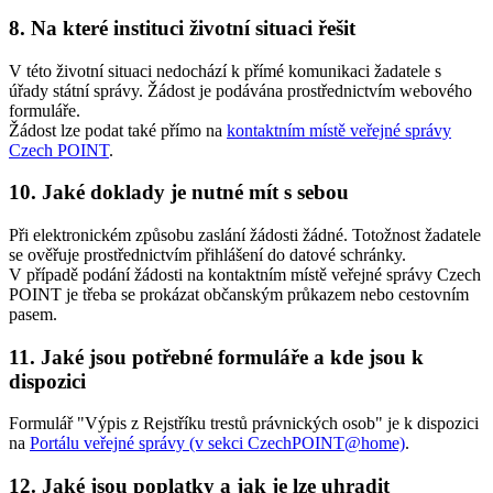
8. Na které instituci životní situaci řešit
V této životní situaci nedochází k přímé komunikaci žadatele s
úřady státní správy. Žádost je podávána prostřednictvím webového
formuláře.
Žádost lze podat také přímo na
kontaktním místě veřejné správy
Czech POINT
.
10. Jaké doklady je nutné mít s sebou
Při elektronickém způsobu zaslání žádosti žádné. Totožnost žadatele
se ověřuje prostřednictvím přihlášení do datové schránky.
V případě podání žádosti na kontaktním místě veřejné správy Czech
POINT je třeba se prokázat občanským průkazem nebo cestovním
pasem.
11. Jaké jsou potřebné formuláře a kde jsou k
dispozici
Formulář "Výpis z Rejstříku trestů právnických osob" je k dispozici
na
Portálu veřejné správy (v sekci CzechPOINT@home)
.
12. Jaké jsou poplatky a jak je lze uhradit