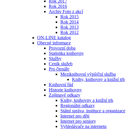
Rok 2017
Rok 2016
Archiv Foto z akcí
Rok 2015
Rok 2014
Rok 2013
Rok 2012
ON-LINE katalog
Obecné informace
Provozní doba
Statistika knihovny
Služby
Ceník služeb
Pro čtenáře
Meziknihovní výpůjční služba
Knihy, knihovny a knižní trh
Knihovní řád
Historie knihovny
Zajímavé odkazy
Knihy, knihovny a knižní trh
Regionální odkazy
Státní správa, instituce a organizace
Internet pro děti
Internet pro seniory
Vyhledávače na internetu