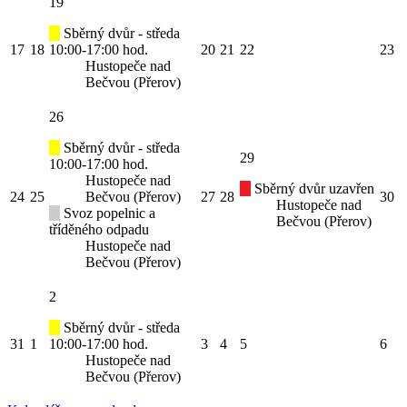
19
Sběrný dvůr - středa
17
18
10:00-17:00 hod.
20
21
22
23
Hustopeče nad
Bečvou (Přerov)
26
Sběrný dvůr - středa
29
10:00-17:00 hod.
Hustopeče nad
Sběrný dvůr uzavřen
24
25
Bečvou (Přerov)
27
28
30
Hustopeče nad
Svoz popelnic a
Bečvou (Přerov)
tříděného odpadu
Hustopeče nad
Bečvou (Přerov)
2
Sběrný dvůr - středa
31
1
10:00-17:00 hod.
3
4
5
6
Hustopeče nad
Bečvou (Přerov)