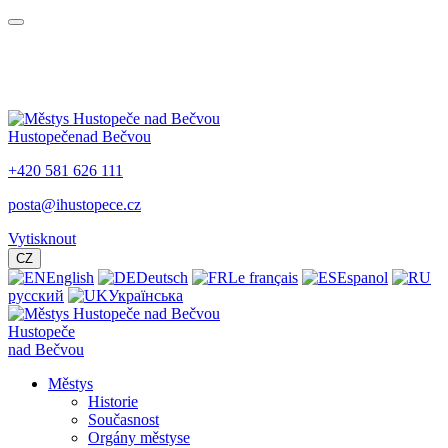
Hustopeče
nad Bečvou
+420 581 626 111
posta@ihustopece.cz
Vytisknout
CZ
English
Deutsch
Le français
Espanol
русский
Українська
Hustopeče
nad Bečvou
Městys
Historie
Současnost
Orgány městyse