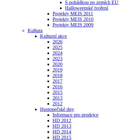
S pohádkou po zemích EU
Halloweenské tvoření
Projekty MEIS 2011
Projekty MEIS 2010
Projekty MEIS 2009
Kultura
Kulturní akce
2026
2025
2024
2023
2020
2019
2018
2017
2016
2015
2013
2012
Hustopečské dny
Informace pro prodejce
HD 2012
HD 2013
HD 2014
HD 2015