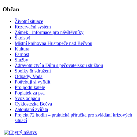
Občan
Životní situace
Rezervační systém
Zámek - informace pro návštěvníky
Školství
Místní knihovna Hustopeče nad Bečvou
Kultura
Farnost
Služby
Zdravotnictví a Dům s pečovatelskou službou
Spolky & sdružení
Odpady, Voda
Potřebuji si vyřídit
Pro podnikatele
Poplatek za psa
Svoz odpadu
Cyklostezka Bečva
Zatoulaná zvířata
Projekt 72 hodin – praktická příručka pro zvládání krizových
situací