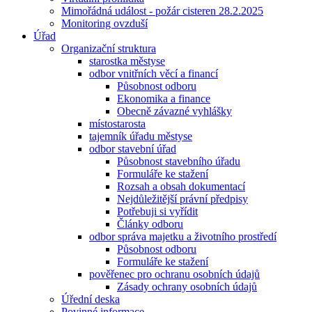
Mimořádná událost - požár cisteren 28.2.2025
Monitoring ovzduší
Úřad
Organizační struktura
starostka městyse
odbor vnitřních věcí a financí
Působnost odboru
Ekonomika a finance
Obecně závazné vyhlášky
místostarosta
tajemník úřadu městyse
odbor stavební úřad
Působnost stavebního úřadu
Formuláře ke stažení
Rozsah a obsah dokumentací
Nejdůležitější právní předpisy
Potřebuji si vyřídit
Články odboru
odbor správa majetku a životního prostředí
Působnost odboru
Formuláře ke stažení
pověřenec pro ochranu osobních údajů
Zásady ochrany osobních údajů
Úřední deska
Povinné informace