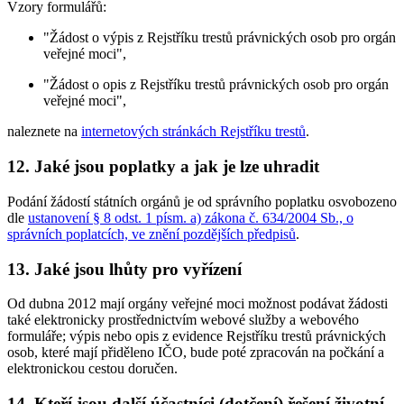
Vzory formulářů:
"Žádost o výpis z Rejstříku trestů právnických osob pro orgán
veřejné moci",
"Žádost o opis z Rejstříku trestů právnických osob pro orgán
veřejné moci",
naleznete na
internetových stránkách Rejstříku trestů
.
12. Jaké jsou poplatky a jak je lze uhradit
Podání žádostí státních orgánů je od správního poplatku osvobozeno
dle
ustanovení § 8 odst. 1 písm. a) zákona č. 634/2004 Sb., o
správních poplatcích, ve znění pozdějších předpisů
.
13. Jaké jsou lhůty pro vyřízení
Od dubna 2012 mají orgány veřejné moci možnost podávat žádosti
také elektronicky prostřednictvím webové služby a webového
formuláře; výpis nebo opis z evidence Rejstříku trestů právnických
osob, které mají přiděleno IČO, bude poté zpracován na počkání a
elektronickou cestou doručen.
14. Kteří jsou další účastníci (dotčení) řešení životní