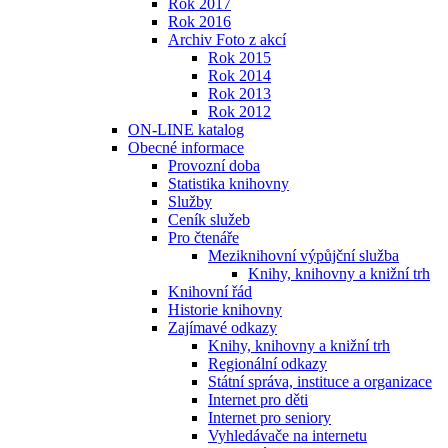
Rok 2017
Rok 2016
Archiv Foto z akcí
Rok 2015
Rok 2014
Rok 2013
Rok 2012
ON-LINE katalog
Obecné informace
Provozní doba
Statistika knihovny
Služby
Ceník služeb
Pro čtenáře
Meziknihovní výpůjční služba
Knihy, knihovny a knižní trh
Knihovní řád
Historie knihovny
Zajímavé odkazy
Knihy, knihovny a knižní trh
Regionální odkazy
Státní správa, instituce a organizace
Internet pro děti
Internet pro seniory
Vyhledávače na internetu