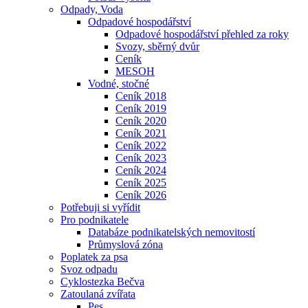
Odpady, Voda
Odpadové hospodářství
Odpadové hospodářství přehled za roky
Svozy, sběrný dvůr
Ceník
MESOH
Vodné, stočné
Ceník 2018
Ceník 2019
Ceník 2020
Ceník 2021
Ceník 2022
Ceník 2023
Ceník 2024
Ceník 2025
Ceník 2026
Potřebuji si vyřídit
Pro podnikatele
Databáze podnikatelských nemovitostí
Průmyslová zóna
Poplatek za psa
Svoz odpadu
Cyklostezka Bečva
Zatoulaná zvířata
Pes