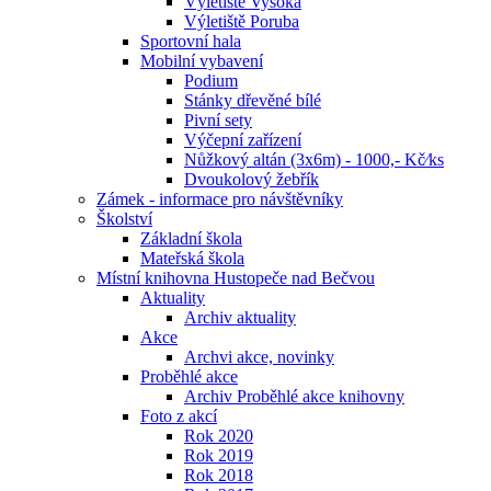
Výletiště Vysoká
Výletiště Poruba
Sportovní hala
Mobilní vybavení
Podium
Stánky dřevěné bílé
Pivní sety
Výčepní zařízení
Nůžkový altán (3x6m) - 1000,- Kč⁄ks
Dvoukolový žebřík
Zámek - informace pro návštěvníky
Školství
Základní škola
Mateřská škola
Místní knihovna Hustopeče nad Bečvou
Aktuality
Archiv aktuality
Akce
Archvi akce, novinky
Proběhlé akce
Archiv Proběhlé akce knihovny
Foto z akcí
Rok 2020
Rok 2019
Rok 2018