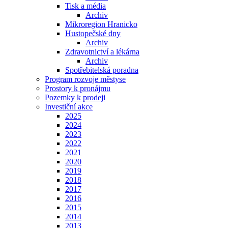
Tisk a média
Archiv
Mikroregion Hranicko
Hustopečské dny
Archiv
Zdravotnictví a lékárna
Archiv
Spotřebitelská poradna
Program rozvoje městyse
Prostory k pronájmu
Pozemky k prodeji
Investiční akce
2025
2024
2023
2022
2021
2020
2019
2018
2017
2016
2015
2014
2013