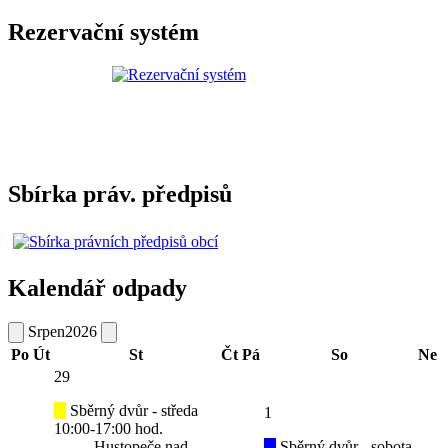
Rezervační systém
Sbírka práv. předpisů
Kalendář odpady
Srpen
2026
Po
Út
St
Čt
Pá
So
Ne
29
Sběrný dvůr - středa
1
10:00-17:00 hod.
Hustopeče nad
Sběrný dvůr - sobota