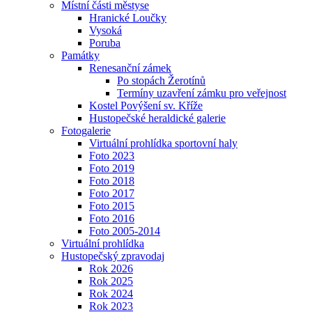
Místní části městyse
Hranické Loučky
Vysoká
Poruba
Památky
Renesanční zámek
Po stopách Žerotínů
Termíny uzavření zámku pro veřejnost
Kostel Povýšení sv. Kříže
Hustopečské heraldické galerie
Fotogalerie
Virtuální prohlídka sportovní haly
Foto 2023
Foto 2019
Foto 2018
Foto 2017
Foto 2015
Foto 2016
Foto 2005-2014
Virtuální prohlídka
Hustopečský zpravodaj
Rok 2026
Rok 2025
Rok 2024
Rok 2023