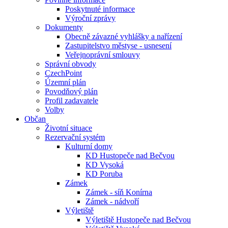
Poskytnuté informace
Výroční zprávy
Dokumenty
Obecně závazné vyhlášky a nařízení
Zastupitelstvo městyse - usnesení
Veřejnoprávní smlouvy
Správní obvody
CzechPoint
Územní plán
Povodňový plán
Profil zadavatele
Volby
Občan
Životní situace
Rezervační systém
Kulturní domy
KD Hustopeče nad Bečvou
KD Vysoká
KD Poruba
Zámek
Zámek - síň Konírna
Zámek - nádvoří
Výletiště
Výletiště Hustopeče nad Bečvou