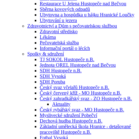
Restaurace U Jelena Hustopeče nad Bečvou
Sběrna kovových odpadů
Ubytovna a hospůdka u hájku Hranické Loučky
Ubytování u jezera
Zdravotnictví a Dům s pečovatelskou službou
Zdravotní středisko
Lékárna
Pečovatelská služba
Informační portál o lécích
Spolky & sdružení
TJ SOKOL Hustopeče n.B.
Jednota OREL Hustopeče nad Bečvou
SDH Hustopeče n.B.
SDH Vysoká
SDH Poruba
Český svaz včelařů Hustopeče n.B.
Český červený kříž - MO Hustopeče n.B.
Český zahradkářský svaz - ZO Hustopeče n.B.
Aktuality
Český rybářský svaz - MO Hustopeče n.B.
Myslivecké sdružení Pobečví
Dechová hudba Hustopeče n.B.
Základní umělecká škola Hranice - detašované
pracoviště Hustopeče n.B.
Fotbal Vysoká