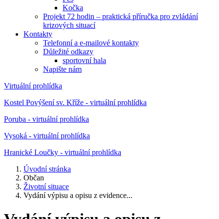
Kočka
Projekt 72 hodin – praktická příručka pro zvládání
krizových situací
Kontakty
Telefonní a e-mailové kontakty
Důležité odkazy
sportovní hala
Napište nám
Virtuální prohlídka
Kostel Povýšení sv. Kříže - virtuální prohlídka
Poruba - virtuální prohlídka
Vysoká - virtuální prohlídka
Hranické Loučky - virtuální prohlídka
Úvodní stránka
Občan
Životní situace
Vydání výpisu a opisu z evidence...