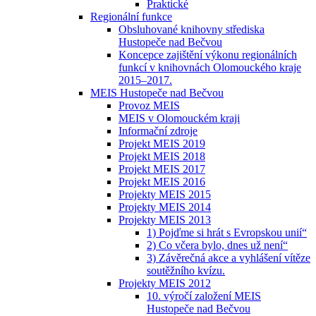
Praktické
Regionální funkce
Obsluhované knihovny střediska
Hustopeče nad Bečvou
Koncepce zajištění výkonu regionálních
funkcí v knihovnách Olomouckého kraje
2015–2017.
MEIS Hustopeče nad Bečvou
Provoz MEIS
MEIS v Olomouckém kraji
Informační zdroje
Projekt MEIS 2019
Projekt MEIS 2018
Projekt MEIS 2017
Projekt MEIS 2016
Projekty MEIS 2015
Projekty MEIS 2014
Projekty MEIS 2013
1) Pojďme si hrát s Evropskou unií“
2) Co včera bylo, dnes už není“
3) Závěrečná akce a vyhlášení vítěze
soutěžního kvízu.
Projekty MEIS 2012
10. výročí založení MEIS
Hustopeče nad Bečvou