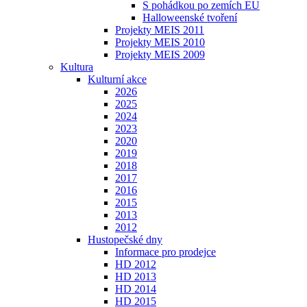
S pohádkou po zemích EU
Halloweenské tvoření
Projekty MEIS 2011
Projekty MEIS 2010
Projekty MEIS 2009
Kultura
Kulturní akce
2026
2025
2024
2023
2020
2019
2018
2017
2016
2015
2013
2012
Hustopečské dny
Informace pro prodejce
HD 2012
HD 2013
HD 2014
HD 2015