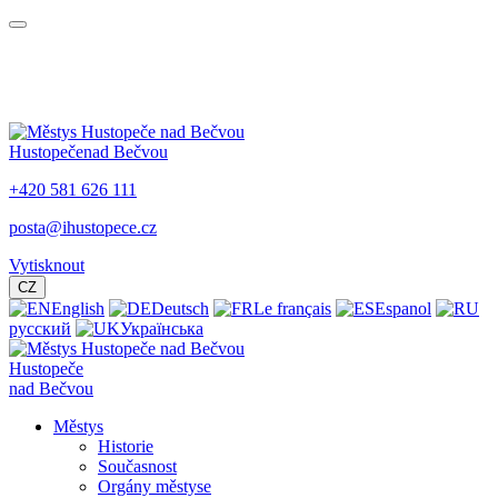
Hustopeče
nad Bečvou
+420 581 626 111
posta@ihustopece.cz
Vytisknout
CZ
English
Deutsch
Le français
Espanol
русский
Українська
Hustopeče
nad Bečvou
Městys
Historie
Současnost
Orgány městyse