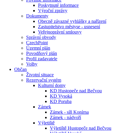
Poskytnuté informace
Výroční zprávy
Dokumenty
Obecně závazné vyhlášky a nařízení
Zastupitelstvo městyse - usnesení
Veřejnoprávní smlouvy
Správní obvody
CzechPoint
Územní plán
Povodňový plán
Profil zadavatele
Volby
Občan
Životní situace
Rezervační systém
Kulturní domy
KD Hustopeče nad Bečvou
KD Vysoká
KD Poruba
Zámek
Zámek - síň Konírna
Zámek - nádvoří
Výletiště
Výletiště Hustopeče nad Bečvou