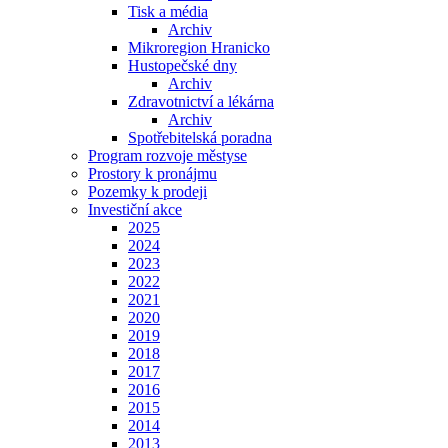
Tisk a média
Archiv
Mikroregion Hranicko
Hustopečské dny
Archiv
Zdravotnictví a lékárna
Archiv
Spotřebitelská poradna
Program rozvoje městyse
Prostory k pronájmu
Pozemky k prodeji
Investiční akce
2025
2024
2023
2022
2021
2020
2019
2018
2017
2016
2015
2014
2013