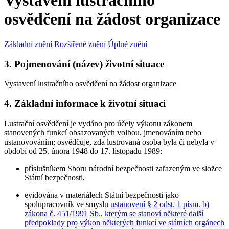
Vystavení lustračního
osvědčení na žádost organizace
Základní znění
Rozšířené znění
Úplné znění
3. Pojmenování (název) životní situace
Vystavení lustračního osvědčení na žádost organizace
4. Základní informace k životní situaci
Lustrační osvědčení je vydáno pro účely výkonu zákonem
stanovených funkcí obsazovaných volbou, jmenováním nebo
ustanovováním; osvědčuje, zda lustrovaná osoba byla či nebyla v
období od 25. února 1948 do 17. listopadu 1989:
příslušníkem Sboru národní bezpečnosti zařazeným ve složce
Státní bezpečnosti,
evidována v materiálech Státní bezpečnosti jako
spolupracovník ve smyslu
ustanovení § 2 odst. 1 písm. b)
zákona č. 451/1991 Sb., kterým se stanoví některé další
předpoklady pro výkon některých funkcí ve státních orgánech