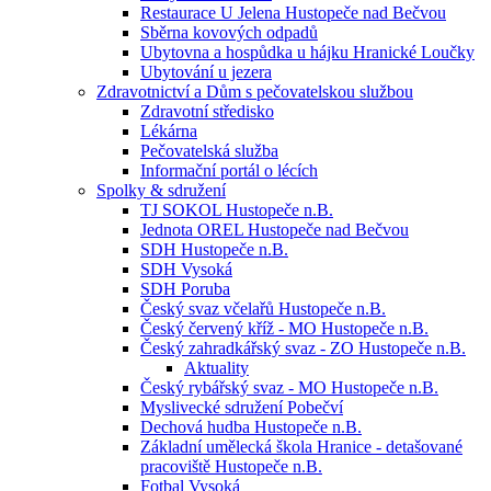
Restaurace U Jelena Hustopeče nad Bečvou
Sběrna kovových odpadů
Ubytovna a hospůdka u hájku Hranické Loučky
Ubytování u jezera
Zdravotnictví a Dům s pečovatelskou službou
Zdravotní středisko
Lékárna
Pečovatelská služba
Informační portál o lécích
Spolky & sdružení
TJ SOKOL Hustopeče n.B.
Jednota OREL Hustopeče nad Bečvou
SDH Hustopeče n.B.
SDH Vysoká
SDH Poruba
Český svaz včelařů Hustopeče n.B.
Český červený kříž - MO Hustopeče n.B.
Český zahradkářský svaz - ZO Hustopeče n.B.
Aktuality
Český rybářský svaz - MO Hustopeče n.B.
Myslivecké sdružení Pobečví
Dechová hudba Hustopeče n.B.
Základní umělecká škola Hranice - detašované
pracoviště Hustopeče n.B.
Fotbal Vysoká