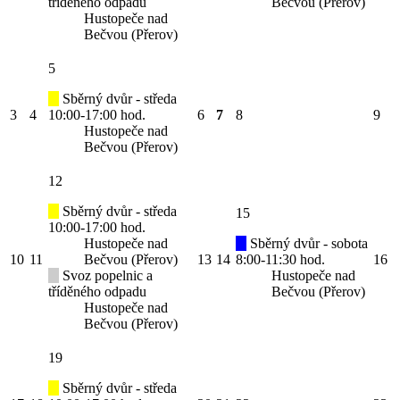
tříděného odpadu
Bečvou (Přerov)
Hustopeče nad
Bečvou (Přerov)
5
Sběrný dvůr - středa
3
4
10:00-17:00 hod.
6
7
8
9
Hustopeče nad
Bečvou (Přerov)
12
Sběrný dvůr - středa
15
10:00-17:00 hod.
Hustopeče nad
Sběrný dvůr - sobota
10
11
Bečvou (Přerov)
13
14
8:00-11:30 hod.
16
Svoz popelnic a
Hustopeče nad
tříděného odpadu
Bečvou (Přerov)
Hustopeče nad
Bečvou (Přerov)
19
Sběrný dvůr - středa