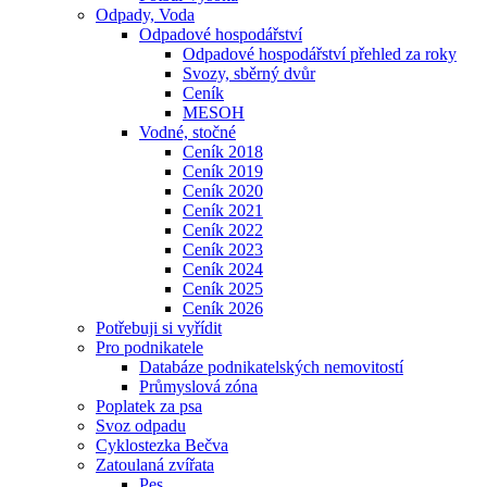
Odpady, Voda
Odpadové hospodářství
Odpadové hospodářství přehled za roky
Svozy, sběrný dvůr
Ceník
MESOH
Vodné, stočné
Ceník 2018
Ceník 2019
Ceník 2020
Ceník 2021
Ceník 2022
Ceník 2023
Ceník 2024
Ceník 2025
Ceník 2026
Potřebuji si vyřídit
Pro podnikatele
Databáze podnikatelských nemovitostí
Průmyslová zóna
Poplatek za psa
Svoz odpadu
Cyklostezka Bečva
Zatoulaná zvířata
Pes