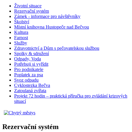
Životní situace
Rezervační systém
Zámek - informace pro návštěvníky
Školství
Místní knihovna Hustopeče nad Bečvou
Kultura
Farnost
Služby
Zdravotnictví a Dům s pečovatelskou službou
Spolky & sdružení
Odpady, Voda
Potřebuji si vyřídit
Pro podnikatele
Poplatek za psa
Svoz odpadu
Cyklostezka Bečva
Zatoulaná zvířata
Projekt 72 hodin – praktická příručka pro zvládání krizových
situací
Rezervační systém