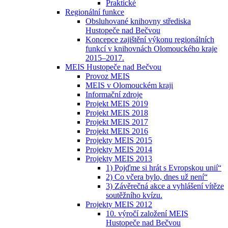
Praktické
Regionální funkce
Obsluhované knihovny střediska
Hustopeče nad Bečvou
Koncepce zajištění výkonu regionálních
funkcí v knihovnách Olomouckého kraje
2015–2017.
MEIS Hustopeče nad Bečvou
Provoz MEIS
MEIS v Olomouckém kraji
Informační zdroje
Projekt MEIS 2019
Projekt MEIS 2018
Projekt MEIS 2017
Projekt MEIS 2016
Projekty MEIS 2015
Projekty MEIS 2014
Projekty MEIS 2013
1) Pojďme si hrát s Evropskou unií“
2) Co včera bylo, dnes už není“
3) Závěrečná akce a vyhlášení vítěze
soutěžního kvízu.
Projekty MEIS 2012
10. výročí založení MEIS
Hustopeče nad Bečvou