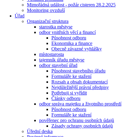
Mimořádná událost - požár cisteren 28.2.2025
Monitoring ovzduší
Úřad
Organizační struktura
starostka městyse
odbor vnitřních věcí a financí
Působnost odboru
Ekonomika a finance
Obecně závazné vyhlášky
místostarosta
tajemník úřadu městyse
odbor stavební úřad
Působnost stavebního úřadu
Formuláře ke stažení
Rozsah a obsah dokumentací
Nejdůležitější právní předpisy
Potřebuji si vyřídit
Články odboru
odbor správa majetku a životního prostředí
Působnost odboru
Formuláře ke stažení
pověřenec pro ochranu osobních údajů
Zásady ochrany osobních údajů
Úřední deska
Povinné informace