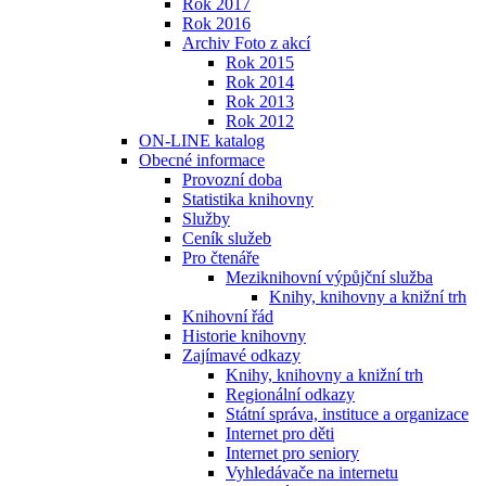
Rok 2017
Rok 2016
Archiv Foto z akcí
Rok 2015
Rok 2014
Rok 2013
Rok 2012
ON-LINE katalog
Obecné informace
Provozní doba
Statistika knihovny
Služby
Ceník služeb
Pro čtenáře
Meziknihovní výpůjční služba
Knihy, knihovny a knižní trh
Knihovní řád
Historie knihovny
Zajímavé odkazy
Knihy, knihovny a knižní trh
Regionální odkazy
Státní správa, instituce a organizace
Internet pro děti
Internet pro seniory
Vyhledávače na internetu