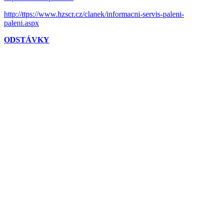
http://ttps://www.hzscr.cz/clanek/informacni-servis-paleni-
paleni.aspx
ODSTÁVKY