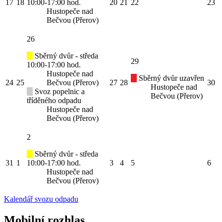
17
18
10:00-17:00 hod.
20
21
22
23
Hustopeče nad
Bečvou (Přerov)
26
Sběrný dvůr - středa
29
10:00-17:00 hod.
Hustopeče nad
Sběrný dvůr uzavřen
24
25
Bečvou (Přerov)
27
28
30
Hustopeče nad
Svoz popelnic a
Bečvou (Přerov)
tříděného odpadu
Hustopeče nad
Bečvou (Přerov)
2
Sběrný dvůr - středa
31
1
10:00-17:00 hod.
3
4
5
6
Hustopeče nad
Bečvou (Přerov)
Kalendář svozu odpadu
Mobilní rozhlas