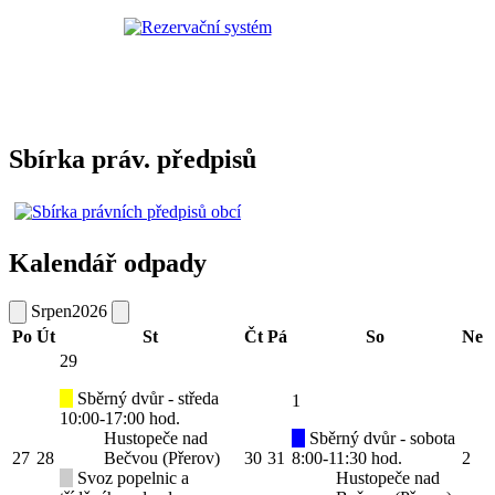
Sbírka práv. předpisů
Kalendář odpady
Srpen
2026
Po
Út
St
Čt
Pá
So
Ne
29
Sběrný dvůr - středa
1
10:00-17:00 hod.
Hustopeče nad
Sběrný dvůr - sobota
27
28
Bečvou (Přerov)
30
31
8:00-11:30 hod.
2
Svoz popelnic a
Hustopeče nad