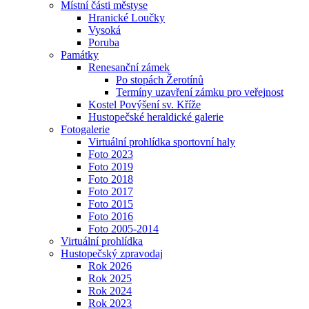
Místní části městyse
Hranické Loučky
Vysoká
Poruba
Památky
Renesanční zámek
Po stopách Žerotínů
Termíny uzavření zámku pro veřejnost
Kostel Povýšení sv. Kříže
Hustopečské heraldické galerie
Fotogalerie
Virtuální prohlídka sportovní haly
Foto 2023
Foto 2019
Foto 2018
Foto 2017
Foto 2015
Foto 2016
Foto 2005-2014
Virtuální prohlídka
Hustopečský zpravodaj
Rok 2026
Rok 2025
Rok 2024
Rok 2023