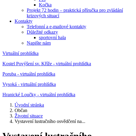
Kočka
Projekt 72 hodin – praktická příručka pro zvládání
krizových situací
Kontakty
Telefonní a e-mailové kontakty
Důležité odkazy
sportovní hala
Napište nám
Virtuální prohlídka
Kostel Povýšení sv. Kříže - virtuální prohlídka
Poruba - virtuální prohlídka
Vysoká - virtuální prohlídka
Hranické Loučky - virtuální prohlídka
Úvodní stránka
Občan
Životní situace
Vystavení lustračního osvědčení na...