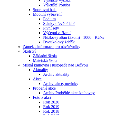
Výletiště Vysoká
Výletiště Poruba
Sportovní hala
Mobilní vybavení
Podium
Stánky dřevěné bílé
Pivní sety
Výčepní zařízení
Nůžkový altán (3x6m) - 1000,- Kč⁄ks
Dvoukolový žebřík
Zámek - informace pro návštěvníky
Školství
Základní škola
Mateřská škola
Místní knihovna Hustopeče nad Bečvou
Aktuality
Archiv aktuality
Akce
Archvi akce, novinky
Proběhlé akce
Archiv Proběhlé akce knihovny
Foto z akcí
Rok 2020
Rok 2019
Rok 2018