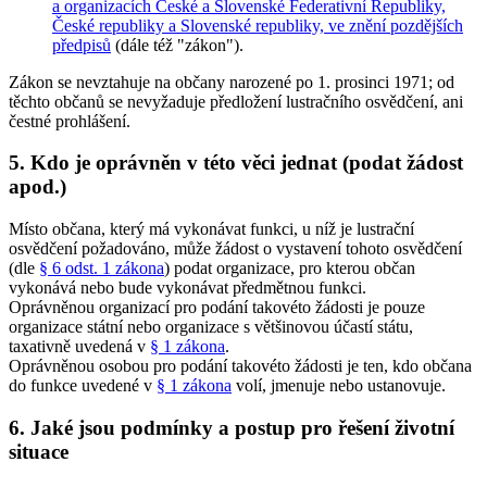
a organizacích České a Slovenské Federativní Republiky,
České republiky a Slovenské republiky, ve znění pozdějších
předpisů
(dále též "zákon").
Zákon se nevztahuje na občany narozené po 1. prosinci 1971; od
těchto občanů se nevyžaduje předložení lustračního osvědčení, ani
čestné prohlášení.
5. Kdo je oprávněn v této věci jednat (podat žádost
apod.)
Místo občana, který má vykonávat funkci, u níž je lustrační
osvědčení požadováno, může žádost o vystavení tohoto osvědčení
(dle
§ 6 odst. 1 zákona
) podat organizace, pro kterou občan
vykonává nebo bude vykonávat předmětnou funkci.
Oprávněnou organizací pro podání takovéto žádosti je pouze
organizace státní nebo organizace s většinovou účastí státu,
taxativně uvedená v
§ 1 zákona
.
Oprávněnou osobou pro podání takovéto žádosti je ten, kdo občana
do funkce uvedené v
§ 1 zákona
volí, jmenuje nebo ustanovuje.
6. Jaké jsou podmínky a postup pro řešení životní
situace