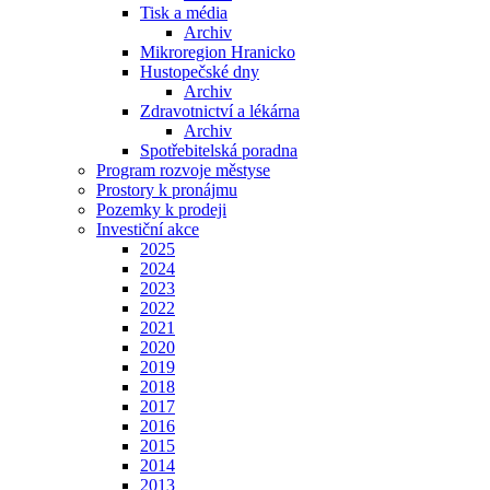
Tisk a média
Archiv
Mikroregion Hranicko
Hustopečské dny
Archiv
Zdravotnictví a lékárna
Archiv
Spotřebitelská poradna
Program rozvoje městyse
Prostory k pronájmu
Pozemky k prodeji
Investiční akce
2025
2024
2023
2022
2021
2020
2019
2018
2017
2016
2015
2014
2013