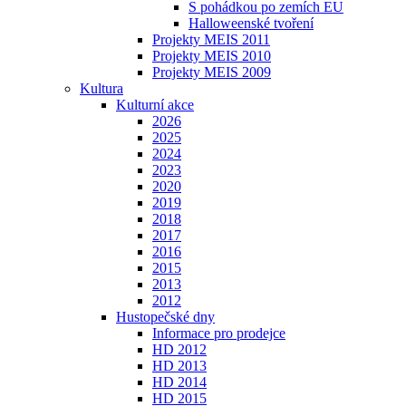
S pohádkou po zemích EU
Halloweenské tvoření
Projekty MEIS 2011
Projekty MEIS 2010
Projekty MEIS 2009
Kultura
Kulturní akce
2026
2025
2024
2023
2020
2019
2018
2017
2016
2015
2013
2012
Hustopečské dny
Informace pro prodejce
HD 2012
HD 2013
HD 2014
HD 2015