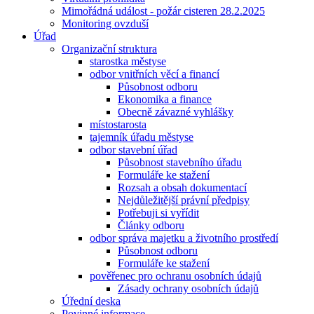
Mimořádná událost - požár cisteren 28.2.2025
Monitoring ovzduší
Úřad
Organizační struktura
starostka městyse
odbor vnitřních věcí a financí
Působnost odboru
Ekonomika a finance
Obecně závazné vyhlášky
místostarosta
tajemník úřadu městyse
odbor stavební úřad
Působnost stavebního úřadu
Formuláře ke stažení
Rozsah a obsah dokumentací
Nejdůležitější právní předpisy
Potřebuji si vyřídit
Články odboru
odbor správa majetku a životního prostředí
Působnost odboru
Formuláře ke stažení
pověřenec pro ochranu osobních údajů
Zásady ochrany osobních údajů
Úřední deska
Povinné informace