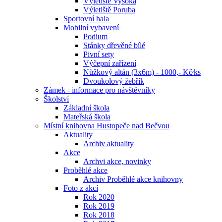
Výletiště Vysoká
Výletiště Poruba
Sportovní hala
Mobilní vybavení
Podium
Stánky dřevěné bílé
Pivní sety
Výčepní zařízení
Nůžkový altán (3x6m) - 1000,- Kč⁄ks
Dvoukolový žebřík
Zámek - informace pro návštěvníky
Školství
Základní škola
Mateřská škola
Místní knihovna Hustopeče nad Bečvou
Aktuality
Archiv aktuality
Akce
Archvi akce, novinky
Proběhlé akce
Archiv Proběhlé akce knihovny
Foto z akcí
Rok 2020
Rok 2019
Rok 2018