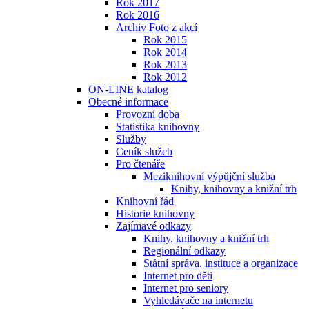
Rok 2017
Rok 2016
Archiv Foto z akcí
Rok 2015
Rok 2014
Rok 2013
Rok 2012
ON-LINE katalog
Obecné informace
Provozní doba
Statistika knihovny
Služby
Ceník služeb
Pro čtenáře
Meziknihovní výpůjční služba
Knihy, knihovny a knižní trh
Knihovní řád
Historie knihovny
Zajímavé odkazy
Knihy, knihovny a knižní trh
Regionální odkazy
Státní správa, instituce a organizace
Internet pro děti
Internet pro seniory
Vyhledávače na internetu