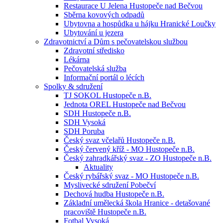
Restaurace U Jelena Hustopeče nad Bečvou
Sběrna kovových odpadů
Ubytovna a hospůdka u hájku Hranické Loučky
Ubytování u jezera
Zdravotnictví a Dům s pečovatelskou službou
Zdravotní středisko
Lékárna
Pečovatelská služba
Informační portál o lécích
Spolky & sdružení
TJ SOKOL Hustopeče n.B.
Jednota OREL Hustopeče nad Bečvou
SDH Hustopeče n.B.
SDH Vysoká
SDH Poruba
Český svaz včelařů Hustopeče n.B.
Český červený kříž - MO Hustopeče n.B.
Český zahradkářský svaz - ZO Hustopeče n.B.
Aktuality
Český rybářský svaz - MO Hustopeče n.B.
Myslivecké sdružení Pobečví
Dechová hudba Hustopeče n.B.
Základní umělecká škola Hranice - detašované
pracoviště Hustopeče n.B.
Fotbal Vysoká