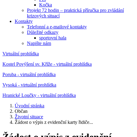
Kočka
Projekt 72 hodin – praktická příručka pro zvládání
krizových situací
Kontakty
Telefonní a e-mailové kontakty
Důležité odkazy
sportovní hala
Napište nám
Virtuální prohlídka
Kostel Povýšení sv. Kříže - virtuální prohlídka
Poruba - virtuální prohlídka
Vysoká - virtuální prohlídka
Hranické Loučky - virtuální prohlídka
Úvodní stránka
Občan
Životní situace
Žádost o výpis z evidenční karty řidiče...