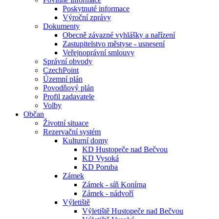
Poskytnuté informace
Výroční zprávy
Dokumenty
Obecně závazné vyhlášky a nařízení
Zastupitelstvo městyse - usnesení
Veřejnoprávní smlouvy
Správní obvody
CzechPoint
Územní plán
Povodňový plán
Profil zadavatele
Volby
Občan
Životní situace
Rezervační systém
Kulturní domy
KD Hustopeče nad Bečvou
KD Vysoká
KD Poruba
Zámek
Zámek - síň Konírna
Zámek - nádvoří
Výletiště
Výletiště Hustopeče nad Bečvou