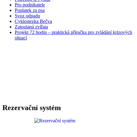
Pro podnikatele
Poplatek za psa
Svoz odpadu
Cyklostezka Bečva
Zatoulaná zvířata
Projekt 72 hodin – praktická příručka pro zvládání krizových
situací
Rezervační systém