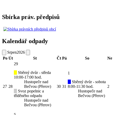
Sbírka práv. předpisů
Kalendář odpady
Srpen
2026
Po
Út
St
Čt
Pá
So
Ne
29
Sběrný dvůr - středa
1
10:00-17:00 hod.
Hustopeče nad
Sběrný dvůr - sobota
27
28
Bečvou (Přerov)
30
31
8:00-11:30 hod.
2
Svoz popelnic a
Hustopeče nad
tříděného odpadu
Bečvou (Přerov)
Hustopeče nad
Bečvou (Přerov)
5