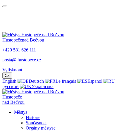
Hustopeče
nad Bečvou
+420 581 626 111
posta@ihustopece.cz
Vytisknout
CZ
English
Deutsch
Le français
Espanol
русский
Українська
Hustopeče
nad Bečvou
Městys
Historie
Současnost
Orgány městyse