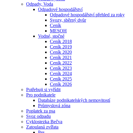
Odpady, Voda
Odpadové hospodářství
Odpadové hospodářství přehled za roky
Svozy, sběrný dvůr
Ceník
MESOH
Vodné, stočné
Ceník 2018
Ceník 2019
Ceník 2020
Ceník 2021
Ceník 2022
Ceník 2023
Ceník 2024
Ceník 2025
Ceník 2026
Potřebuji si vyřídit
Pro podnikatele
Databáze podnikatelských nemovitostí
Průmyslová zóna
Poplatek za psa
Svoz odpadu
Cyklostezka Bečva
Zatoulaná zvířata
Pes