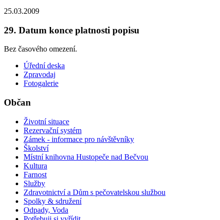
25.03.2009
29. Datum konce platnosti popisu
Bez časového omezení.
Úřední deska
Zpravodaj
Fotogalerie
Občan
Životní situace
Rezervační systém
Zámek - informace pro návštěvníky
Školství
Místní knihovna Hustopeče nad Bečvou
Kultura
Farnost
Služby
Zdravotnictví a Dům s pečovatelskou službou
Spolky & sdružení
Odpady, Voda
Potřebuji si vyřídit