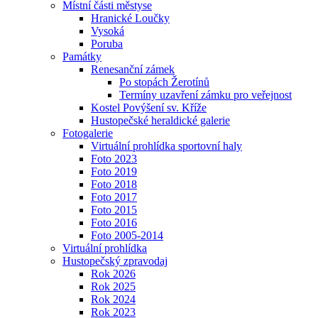
Místní části městyse
Hranické Loučky
Vysoká
Poruba
Památky
Renesanční zámek
Po stopách Žerotínů
Termíny uzavření zámku pro veřejnost
Kostel Povýšení sv. Kříže
Hustopečské heraldické galerie
Fotogalerie
Virtuální prohlídka sportovní haly
Foto 2023
Foto 2019
Foto 2018
Foto 2017
Foto 2015
Foto 2016
Foto 2005-2014
Virtuální prohlídka
Hustopečský zpravodaj
Rok 2026
Rok 2025
Rok 2024
Rok 2023