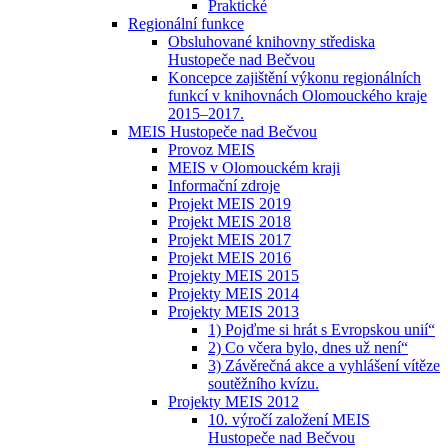
Praktické
Regionální funkce
Obsluhované knihovny střediska
Hustopeče nad Bečvou
Koncepce zajištění výkonu regionálních
funkcí v knihovnách Olomouckého kraje
2015–2017.
MEIS Hustopeče nad Bečvou
Provoz MEIS
MEIS v Olomouckém kraji
Informační zdroje
Projekt MEIS 2019
Projekt MEIS 2018
Projekt MEIS 2017
Projekt MEIS 2016
Projekty MEIS 2015
Projekty MEIS 2014
Projekty MEIS 2013
1) Pojďme si hrát s Evropskou unií“
2) Co včera bylo, dnes už není“
3) Závěrečná akce a vyhlášení vítěze
soutěžního kvízu.
Projekty MEIS 2012
10. výročí založení MEIS
Hustopeče nad Bečvou