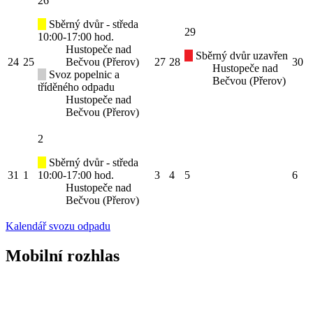
26
Sběrný dvůr - středa
29
10:00-17:00 hod.
Hustopeče nad
Sběrný dvůr uzavřen
24
25
Bečvou (Přerov)
27
28
30
Hustopeče nad
Svoz popelnic a
Bečvou (Přerov)
tříděného odpadu
Hustopeče nad
Bečvou (Přerov)
2
Sběrný dvůr - středa
31
1
10:00-17:00 hod.
3
4
5
6
Hustopeče nad
Bečvou (Přerov)
Kalendář svozu odpadu
Mobilní rozhlas