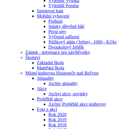
Výletiště Vysoká
Výletiště Poruba
Sportovní hala
Mobilní vybavení
Podium
Stánky dřevěné bílé
Pivní sety
Výčepní zařízení
Nůžkový altán (3x6m) - 1000,- Kč⁄ks
Dvoukolový žebřík
Zámek - informace pro návštěvníky
Školství
Základní škola
Mateřská škola
Místní knihovna Hustopeče nad Bečvou
Aktuality
Archiv aktuality
Akce
Archvi akce, novinky
Proběhlé akce
Archiv Proběhlé akce knihovny
Foto z akcí
Rok 2020
Rok 2019
Rok 2018