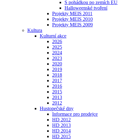
S pohádkou po zemích EU
Halloweenské tvoření
Projekty MEIS 2011
Projekty MEIS 2010
Projekty MEIS 2009
Kultura
Kulturní akce
2026
2025
2024
2023
2020
2019
2018
2017
2016
2015
2013
2012
Hustopečské dny
Informace pro prodejce
HD 2012
HD 2013
HD 2014
HD 2015