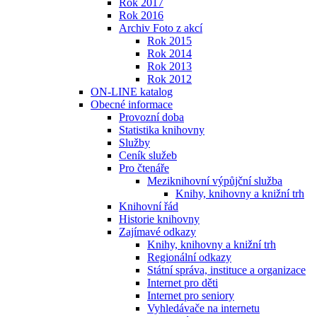
Rok 2017
Rok 2016
Archiv Foto z akcí
Rok 2015
Rok 2014
Rok 2013
Rok 2012
ON-LINE katalog
Obecné informace
Provozní doba
Statistika knihovny
Služby
Ceník služeb
Pro čtenáře
Meziknihovní výpůjční služba
Knihy, knihovny a knižní trh
Knihovní řád
Historie knihovny
Zajímavé odkazy
Knihy, knihovny a knižní trh
Regionální odkazy
Státní správa, instituce a organizace
Internet pro děti
Internet pro seniory
Vyhledávače na internetu