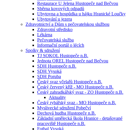
Restaurace U Jelena Hustopeče nad Bečvou
Sběrna kovových odpadů
Ubytovna a hospůdka u hájku Hranické Loučky
Ubytování u jezera
Zdravotnictví a Dům s pečovatelskou službou
Zdravotní středisko
Lékárna
Pečovatelská služba
Informační portál o lécích
Spolky & sdružení
TJ SOKOL Hustopeče n.B.
Jednota OREL Hustopeče nad Bečvou
SDH Hustopeče n.B.
SDH Vysoká
SDH Poruba
Český svaz včelařů Hustopeče n.B.
Český červený kříž - MO Hustopeče n.B.
Český zahradkářský svaz - ZO Hustopeče n.B.
Aktuality
Český rybářský svaz - MO Hustopeče n.B.
Myslivecké sdružení Pobečví
Dechová hudba Hustopeče n.B.
Základní umělecká škola Hranice - detašované
pracoviště Hustopeče n.B.
Fotbal Vysoká