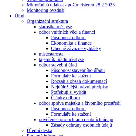
Mimořádná událost - požár cisteren 28.2.2025
Monitoring ovzduší
Úřad
Organizační struktura
starostka městyse
odbor vnitřních věcí a financí
Působnost odboru
Ekonomika a finance
Obecně závazné vyhlášky
místostarosta
tajemník úřadu městyse
odbor stavební úřad
Působnost stavebního úřadu
Formuláře ke stažení
Rozsah a obsah dokumentací
Nejdůležitější právní předpisy
Potřebuji si vyřídit
Články odboru
odbor správa majetku a životního prostředí
Působnost odboru
Formuláře ke stažení
pověřenec pro ochranu osobních údajů
Zásady ochrany osobních údajů
Úřední deska
Povinné informace