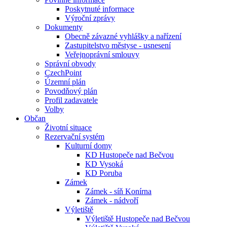
Poskytnuté informace
Výroční zprávy
Dokumenty
Obecně závazné vyhlášky a nařízení
Zastupitelstvo městyse - usnesení
Veřejnoprávní smlouvy
Správní obvody
CzechPoint
Územní plán
Povodňový plán
Profil zadavatele
Volby
Občan
Životní situace
Rezervační systém
Kulturní domy
KD Hustopeče nad Bečvou
KD Vysoká
KD Poruba
Zámek
Zámek - síň Konírna
Zámek - nádvoří
Výletiště
Výletiště Hustopeče nad Bečvou