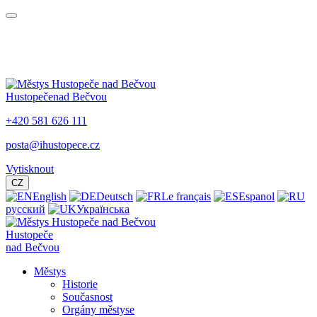
Hustopeče
nad Bečvou
+420 581 626 111
posta@ihustopece.cz
Vytisknout
CZ
English
Deutsch
Le français
Espanol
русский
Українська
Hustopeče
nad Bečvou
Městys
Historie
Současnost
Orgány městyse