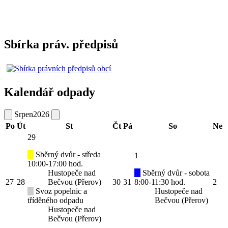
Sbírka práv. předpisů
Kalendář odpady
Srpen
2026
Po
Út
St
Čt
Pá
So
Ne
29
Sběrný dvůr - středa
1
10:00-17:00 hod.
Hustopeče nad
Sběrný dvůr - sobota
27
28
Bečvou (Přerov)
30
31
8:00-11:30 hod.
2
Svoz popelnic a
Hustopeče nad
tříděného odpadu
Bečvou (Přerov)
Hustopeče nad
Bečvou (Přerov)