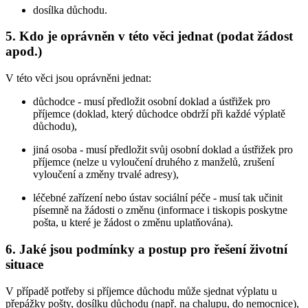
dosílka důchodu.
5. Kdo je oprávněn v této věci jednat (podat žádost
apod.)
V této věci jsou oprávněni jednat:
důchodce - musí předložit osobní doklad a ústřižek pro
příjemce (doklad, který důchodce obdrží při každé výplatě
důchodu),
jiná osoba - musí předložit svůj osobní doklad a ústřižek pro
příjemce (nelze u vyloučení druhého z manželů, zrušení
vyloučení a změny trvalé adresy),
léčebné zařízení nebo ústav sociální péče - musí tak učinit
písemně na žádosti o změnu (informace i tiskopis poskytne
pošta, u které je žádost o změnu uplatňována).
6. Jaké jsou podmínky a postup pro řešení životní
situace
V případě potřeby si příjemce důchodu může sjednat výplatu u
přepážky pošty, dosílku důchodu (např. na chalupu, do nemocnice),