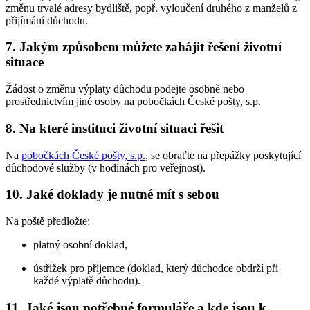
změnu trvalé adresy bydliště, popř. vyloučení druhého z manželů z
přijímání důchodu.
7. Jakým způsobem můžete zahájit řešení životní
situace
Žádost o změnu výplaty důchodu podejte osobně nebo
prostřednictvím jiné osoby na pobočkách České pošty, s.p.
8. Na které instituci životní situaci řešit
Na
pobočkách České pošty, s.p.
, se obraťte na přepážky poskytující
důchodové služby (v hodinách pro veřejnost).
10. Jaké doklady je nutné mít s sebou
Na poště předložte:
platný osobní doklad,
ústřižek pro příjemce (doklad, který důchodce obdrží při
každé výplatě důchodu).
11. Jaké jsou potřebné formuláře a kde jsou k