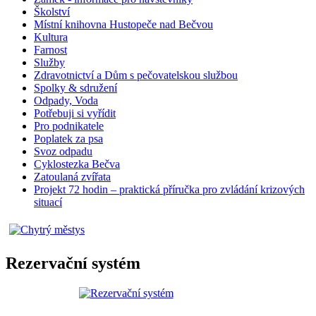
Školství
Místní knihovna Hustopeče nad Bečvou
Kultura
Farnost
Služby
Zdravotnictví a Dům s pečovatelskou službou
Spolky & sdružení
Odpady, Voda
Potřebuji si vyřídit
Pro podnikatele
Poplatek za psa
Svoz odpadu
Cyklostezka Bečva
Zatoulaná zvířata
Projekt 72 hodin – praktická příručka pro zvládání krizových
situací
Rezervační systém