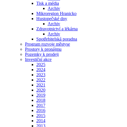
Tisk a média
Archiv
Mikroregion Hranicko
Hustopečské dny
Archiv
Zdravotnictví a lékárna
Archiv
Spotřebitelská poradna
Program rozvoje městyse
Prostory k pronájmu
Pozemky k prodeji
Investiční akce
2025
2024
2023
2022
2021
2020
2019
2018
2017
2016
2015
2014
2013