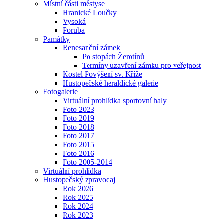
Místní části městyse
Hranické Loučky
Vysoká
Poruba
Památky
Renesanční zámek
Po stopách Žerotínů
Termíny uzavření zámku pro veřejnost
Kostel Povýšení sv. Kříže
Hustopečské heraldické galerie
Fotogalerie
Virtuální prohlídka sportovní haly
Foto 2023
Foto 2019
Foto 2018
Foto 2017
Foto 2015
Foto 2016
Foto 2005-2014
Virtuální prohlídka
Hustopečský zpravodaj
Rok 2026
Rok 2025
Rok 2024
Rok 2023