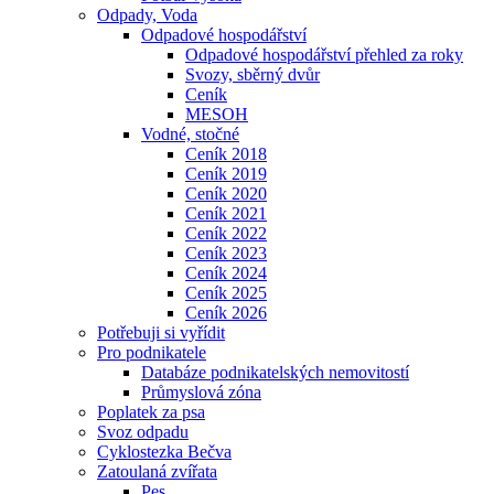
Odpady, Voda
Odpadové hospodářství
Odpadové hospodářství přehled za roky
Svozy, sběrný dvůr
Ceník
MESOH
Vodné, stočné
Ceník 2018
Ceník 2019
Ceník 2020
Ceník 2021
Ceník 2022
Ceník 2023
Ceník 2024
Ceník 2025
Ceník 2026
Potřebuji si vyřídit
Pro podnikatele
Databáze podnikatelských nemovitostí
Průmyslová zóna
Poplatek za psa
Svoz odpadu
Cyklostezka Bečva
Zatoulaná zvířata
Pes