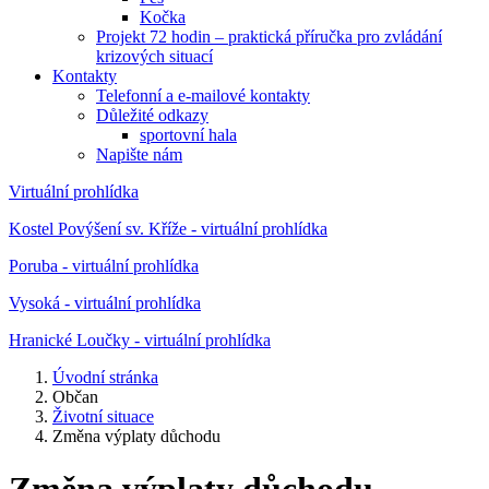
Kočka
Projekt 72 hodin – praktická příručka pro zvládání
krizových situací
Kontakty
Telefonní a e-mailové kontakty
Důležité odkazy
sportovní hala
Napište nám
Virtuální prohlídka
Kostel Povýšení sv. Kříže - virtuální prohlídka
Poruba - virtuální prohlídka
Vysoká - virtuální prohlídka
Hranické Loučky - virtuální prohlídka
Úvodní stránka
Občan
Životní situace
Změna výplaty důchodu