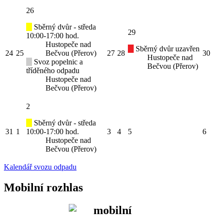
26
Sběrný dvůr - středa
29
10:00-17:00 hod.
Hustopeče nad
Sběrný dvůr uzavřen
24
25
Bečvou (Přerov)
27
28
30
Hustopeče nad
Svoz popelnic a
Bečvou (Přerov)
tříděného odpadu
Hustopeče nad
Bečvou (Přerov)
2
Sběrný dvůr - středa
31
1
10:00-17:00 hod.
3
4
5
6
Hustopeče nad
Bečvou (Přerov)
Kalendář svozu odpadu
Mobilní rozhlas