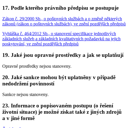
17. Podle kterého právního předpisu se postupuje
Zákon č. 29/2000 Sb., o poštovních službách a o změně některých
zákonů (zákon o poštovních službách), ve znění pozdějších předpisů
Vyhláška č. 464/2012 Sb., o stanovení specifikace jednotlivých
základních služeb a základních kvalitativních požadavků na jejich
poskytování, ve znění pozdějších předpisů
19. Jaké jsou opravné prostředky a jak se uplatňují
Opravné prostředky nejsou stanoveny.
20. Jaké sankce mohou být uplatněny v případě
nedodržení povinností
Sankce nejsou stanoveny.
23. Informace o popisovaném postupu (o řešení
životní situace) je možné získat také z jiných zdrojů
a v jiné formě