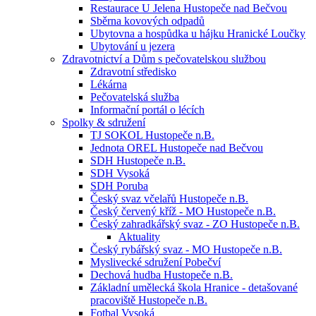
Restaurace U Jelena Hustopeče nad Bečvou
Sběrna kovových odpadů
Ubytovna a hospůdka u hájku Hranické Loučky
Ubytování u jezera
Zdravotnictví a Dům s pečovatelskou službou
Zdravotní středisko
Lékárna
Pečovatelská služba
Informační portál o lécích
Spolky & sdružení
TJ SOKOL Hustopeče n.B.
Jednota OREL Hustopeče nad Bečvou
SDH Hustopeče n.B.
SDH Vysoká
SDH Poruba
Český svaz včelařů Hustopeče n.B.
Český červený kříž - MO Hustopeče n.B.
Český zahradkářský svaz - ZO Hustopeče n.B.
Aktuality
Český rybářský svaz - MO Hustopeče n.B.
Myslivecké sdružení Pobečví
Dechová hudba Hustopeče n.B.
Základní umělecká škola Hranice - detašované
pracoviště Hustopeče n.B.
Fotbal Vysoká