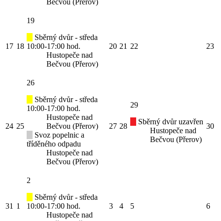
Bečvou (Přerov)
19
Sběrný dvůr - středa
17
18
10:00-17:00 hod.
20
21
22
23
Hustopeče nad
Bečvou (Přerov)
26
Sběrný dvůr - středa
29
10:00-17:00 hod.
Hustopeče nad
Sběrný dvůr uzavřen
24
25
Bečvou (Přerov)
27
28
30
Hustopeče nad
Svoz popelnic a
Bečvou (Přerov)
tříděného odpadu
Hustopeče nad
Bečvou (Přerov)
2
Sběrný dvůr - středa
31
1
10:00-17:00 hod.
3
4
5
6
Hustopeče nad