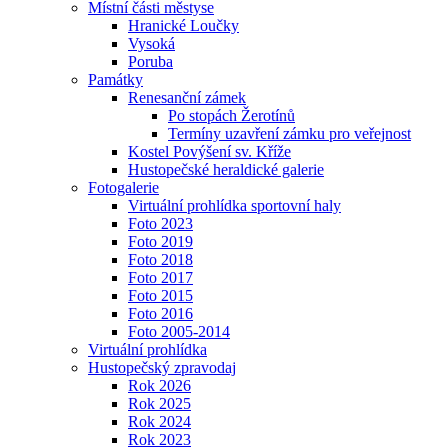
Místní části městyse
Hranické Loučky
Vysoká
Poruba
Památky
Renesanční zámek
Po stopách Žerotínů
Termíny uzavření zámku pro veřejnost
Kostel Povýšení sv. Kříže
Hustopečské heraldické galerie
Fotogalerie
Virtuální prohlídka sportovní haly
Foto 2023
Foto 2019
Foto 2018
Foto 2017
Foto 2015
Foto 2016
Foto 2005-2014
Virtuální prohlídka
Hustopečský zpravodaj
Rok 2026
Rok 2025
Rok 2024
Rok 2023