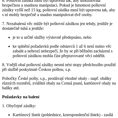
6. Poštovní zásilka musí být upravena tak, aby umožňovala
bezpečnou a snadnou manipulaci. Pokud je hmotnost poštovní
zásilky vyšší než 15 kg, poštovní zásilka musí být upravena tak, aby
s ní mohly bezpečně a snadno manipulovat dvě osoby.
7. Nezabalená věc může být poštovní zásilkou jen tehdy, jestliže je
dostatečně tuhá a jestliže:
je to u určité služby výslovně předepsáno, nebo
ke splnění požadavků podle odstavců 1 až 6 není nutno věc
zabalit a nehrozí nebezpečí, že by se při běžném zacházení s
poštovní zásilkou mohla část přepravované věci oddělit.
8. Vnější obal poštovní zásilky nesmí nést stopy předchozího použití
při službě poskytnuté Českou poštou, s.p.
Pobočky České pošty, s.p., prodávají vhodné obaly - např. obálky
různých rozměrů, zvláštní obaly na Cenná psaní, kartónové obaly na
balíky atd.
Požadavky na balení
1. Obyčejné zásilky:
Kartónový lístek (pohlednice, korespondenční lístek) - zasílá