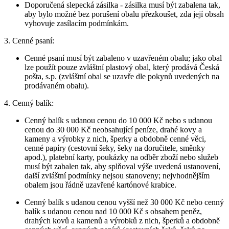
Doporučená slepecká zásilka - zásilka musí být zabalena tak,
aby bylo možné bez porušení obalu přezkoušet, zda její obsah
vyhovuje zasílacím podmínkám.
3. Cenné psaní:
Cenné psaní musí být zabaleno v uzavřeném obalu; jako obal
lze použít pouze zvláštní plastový obal, který prodává Česká
pošta, s.p. (zvláštní obal se uzavře dle pokynů uvedených na
prodávaném obalu).
4. Cenný balík:
Cenný balík s udanou cenou do 10 000 Kč nebo s udanou
cenou do 30 000 Kč neobsahující peníze, drahé kovy a
kameny a výrobky z nich, šperky a obdobně cenné věci,
cenné papíry (cestovní šeky, šeky na doručitele, směnky
apod.), platební karty, poukázky na odběr zboží nebo služeb
musí být zabalen tak, aby splňoval výše uvedená ustanovení,
další zvláštní podmínky nejsou stanoveny; nejvhodnějším
obalem jsou řádně uzavřené kartónové krabice.
Cenný balík s udanou cenou vyšší než 30 000 Kč nebo cenný
balík s udanou cenou nad 10 000 Kč s obsahem peněz,
drahých kovů a kamenů a výrobků z nich, šperků a obdobně