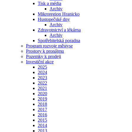
Tisk a média
Archiv
Mikroregion Hranicko
Hustopečské dny
Archiv
Zdravotnictví a lékárna
Archiv
Spotřebitelská poradna
Program rozvoje městyse
Prostory k pronájmu
Pozemky k prodeji
Investiční akce
2025
2024
2023
2022
2021
2020
2019
2018
2017
2016
2015
2014
2013