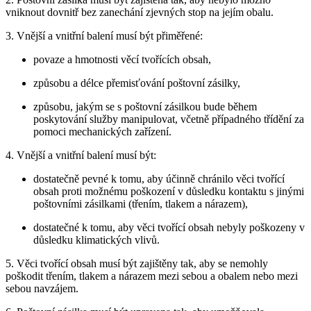
vniknout dovnitř bez zanechání zjevných stop na jejím obalu.
3. Vnější a vnitřní balení musí být přiměřené:
povaze a hmotnosti věcí tvořících obsah,
způsobu a délce přemisťování poštovní zásilky,
způsobu, jakým se s poštovní zásilkou bude během
poskytování služby manipulovat, včetně případného třídění za
pomoci mechanických zařízení.
4. Vnější a vnitřní balení musí být:
dostatečně pevné k tomu, aby účinně chránilo věci tvořící
obsah proti možnému poškození v důsledku kontaktu s jinými
poštovními zásilkami (třením, tlakem a nárazem),
dostatečné k tomu, aby věci tvořící obsah nebyly poškozeny v
důsledku klimatických vlivů.
5. Věci tvořící obsah musí být zajištěny tak, aby se nemohly
poškodit třením, tlakem a nárazem mezi sebou a obalem nebo mezi
sebou navzájem.