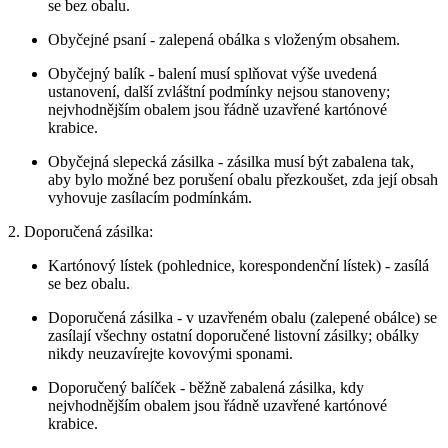
se bez obalu.
Obyčejné psaní - zalepená obálka s vloženým obsahem.
Obyčejný balík - balení musí splňovat výše uvedená
ustanovení, další zvláštní podmínky nejsou stanoveny;
nejvhodnějším obalem jsou řádně uzavřené kartónové
krabice.
Obyčejná slepecká zásilka - zásilka musí být zabalena tak,
aby bylo možné bez porušení obalu přezkoušet, zda její obsah
vyhovuje zasílacím podmínkám.
2. Doporučená zásilka:
Kartónový lístek (pohlednice, korespondenční lístek) - zasílá
se bez obalu.
Doporučená zásilka - v uzavřeném obalu (zalepené obálce) se
zasílají všechny ostatní doporučené listovní zásilky; obálky
nikdy neuzavírejte kovovými sponami.
Doporučený balíček - běžně zabalená zásilka, kdy
nejvhodnějším obalem jsou řádně uzavřené kartónové
krabice.