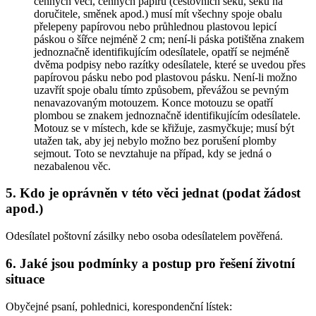
cenných věcí, cenných papírů (cestovních šeků, šeků na
doručitele, směnek apod.) musí mít všechny spoje obalu
přelepeny papírovou nebo průhlednou plastovou lepicí
páskou o šířce nejméně 2 cm; není-li páska potištěna znakem
jednoznačně identifikujícím odesílatele, opatří se nejméně
dvěma podpisy nebo razítky odesílatele, které se uvedou přes
papírovou pásku nebo pod plastovou pásku. Není-li možno
uzavřít spoje obalu tímto způsobem, převážou se pevným
nenavazovaným motouzem. Konce motouzu se opatří
plombou se znakem jednoznačně identifikujícím odesílatele.
Motouz se v místech, kde se křižuje, zasmyčkuje; musí být
utažen tak, aby jej nebylo možno bez porušení plomby
sejmout. Toto se nevztahuje na případ, kdy se jedná o
nezabalenou věc.
5. Kdo je oprávněn v této věci jednat (podat žádost
apod.)
Odesílatel poštovní zásilky nebo osoba odesílatelem pověřená.
6. Jaké jsou podmínky a postup pro řešení životní
situace
Obyčejné psaní, pohlednici, korespondenční lístek: