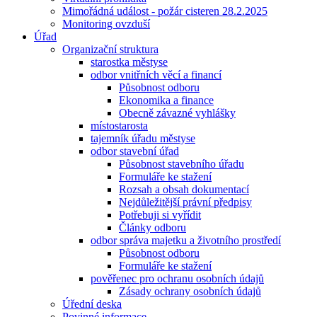
Mimořádná událost - požár cisteren 28.2.2025
Monitoring ovzduší
Úřad
Organizační struktura
starostka městyse
odbor vnitřních věcí a financí
Působnost odboru
Ekonomika a finance
Obecně závazné vyhlášky
místostarosta
tajemník úřadu městyse
odbor stavební úřad
Působnost stavebního úřadu
Formuláře ke stažení
Rozsah a obsah dokumentací
Nejdůležitější právní předpisy
Potřebuji si vyřídit
Články odboru
odbor správa majetku a životního prostředí
Působnost odboru
Formuláře ke stažení
pověřenec pro ochranu osobních údajů
Zásady ochrany osobních údajů
Úřední deska
Povinné informace