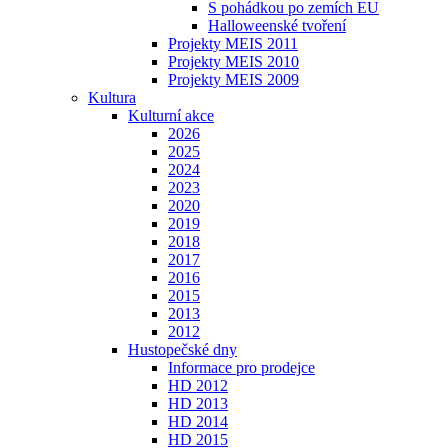
S pohádkou po zemích EU
Halloweenské tvoření
Projekty MEIS 2011
Projekty MEIS 2010
Projekty MEIS 2009
Kultura
Kulturní akce
2026
2025
2024
2023
2020
2019
2018
2017
2016
2015
2013
2012
Hustopečské dny
Informace pro prodejce
HD 2012
HD 2013
HD 2014
HD 2015