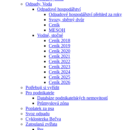
Odpady, Voda
Odpadové hospodářství
Odpadové hospodářství přehled za roky
Svozy, sběrný dvůr
Ceník
MESOH
Vodné, stočné
Ceník 2018
Ceník 2019
Ceník 2020
Ceník 2021
Ceník 2022
Ceník 2023
Ceník 2024
Ceník 2025
Ceník 2026
Potřebuji si vyřídit
Pro podnikatele
Databáze podnikatelských nemovitostí
Průmyslová zóna
Poplatek za psa
Svoz odpadu
Cyklostezka Bečva
Zatoulaná zvířata
Pes