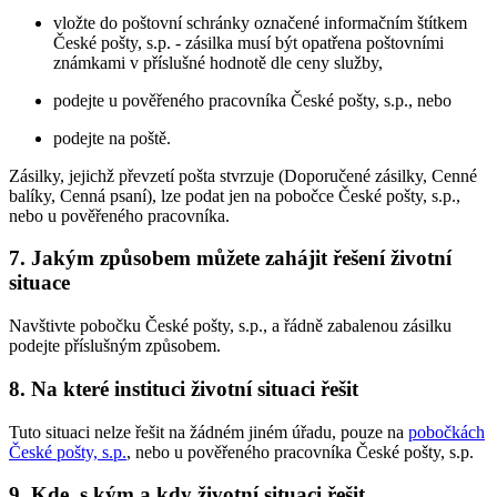
vložte do poštovní schránky označené informačním štítkem
České pošty, s.p. - zásilka musí být opatřena poštovními
známkami v příslušné hodnotě dle ceny služby,
podejte u pověřeného pracovníka České pošty, s.p., nebo
podejte na poště.
Zásilky, jejichž převzetí pošta stvrzuje (Doporučené zásilky, Cenné
balíky, Cenná psaní), lze podat jen na pobočce České pošty, s.p.,
nebo u pověřeného pracovníka.
7. Jakým způsobem můžete zahájit řešení životní
situace
Navštivte pobočku České pošty, s.p., a řádně zabalenou zásilku
podejte příslušným způsobem.
8. Na které instituci životní situaci řešit
Tuto situaci nelze řešit na žádném jiném úřadu, pouze na
pobočkách
České pošty, s.p.
, nebo u pověřeného pracovníka České pošty, s.p.
9. Kde, s kým a kdy životní situaci řešit