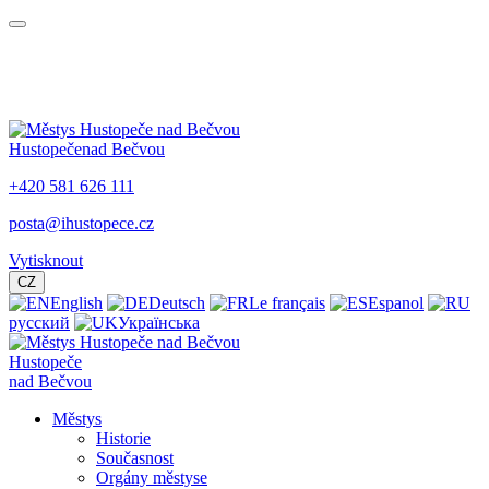
Hustopeče
nad Bečvou
+420 581 626 111
posta@ihustopece.cz
Vytisknout
CZ
English
Deutsch
Le français
Espanol
русский
Українська
Hustopeče
nad Bečvou
Městys
Historie
Současnost
Orgány městyse