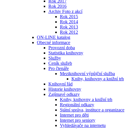
Rok 2017
Rok 2016
Archiv Foto z akcí
Rok 2015
Rok 2014
Rok 2013
Rok 2012
ON-LINE katalog
Obecné informace
Provozní doba
Statistika knihovny
Služby
Ceník služeb
Pro čtenáře
Meziknihovní výpůjční služba
Knihy, knihovny a knižní trh
Knihovní řád
Historie knihovny
Zajímavé odkazy
Knihy, knihovny a knižní trh
Regionální odkazy
Státní správa, instituce a organizace
Internet pro děti
Internet pro seniory
Vyhledávače na internetu