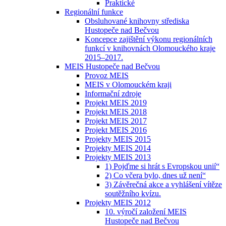
Praktické
Regionální funkce
Obsluhované knihovny střediska
Hustopeče nad Bečvou
Koncepce zajištění výkonu regionálních
funkcí v knihovnách Olomouckého kraje
2015–2017.
MEIS Hustopeče nad Bečvou
Provoz MEIS
MEIS v Olomouckém kraji
Informační zdroje
Projekt MEIS 2019
Projekt MEIS 2018
Projekt MEIS 2017
Projekt MEIS 2016
Projekty MEIS 2015
Projekty MEIS 2014
Projekty MEIS 2013
1) Pojďme si hrát s Evropskou unií“
2) Co včera bylo, dnes už není“
3) Závěrečná akce a vyhlášení vítěze
soutěžního kvízu.
Projekty MEIS 2012
10. výročí založení MEIS
Hustopeče nad Bečvou