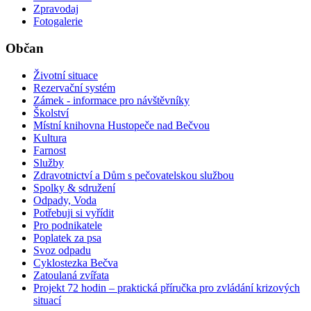
Zpravodaj
Fotogalerie
Občan
Životní situace
Rezervační systém
Zámek - informace pro návštěvníky
Školství
Místní knihovna Hustopeče nad Bečvou
Kultura
Farnost
Služby
Zdravotnictví a Dům s pečovatelskou službou
Spolky & sdružení
Odpady, Voda
Potřebuji si vyřídit
Pro podnikatele
Poplatek za psa
Svoz odpadu
Cyklostezka Bečva
Zatoulaná zvířata
Projekt 72 hodin – praktická příručka pro zvládání krizových
situací