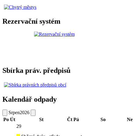
Rezervační systém
Sbírka práv. předpisů
Kalendář odpady
Srpen
2026
Po
Út
St
Čt
Pá
So
Ne
29