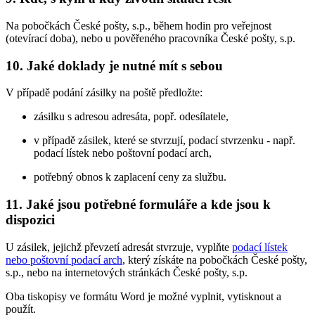
Na pobočkách České pošty, s.p., během hodin pro veřejnost
(otevírací doba), nebo u pověřeného pracovníka České pošty, s.p.
10. Jaké doklady je nutné mít s sebou
V případě podání zásilky na poště předložte:
zásilku s adresou adresáta, popř. odesílatele,
v případě zásilek, které se stvrzují, podací stvrzenku - např.
podací lístek nebo poštovní podací arch,
potřebný obnos k zaplacení ceny za službu.
11. Jaké jsou potřebné formuláře a kde jsou k
dispozici
U zásilek, jejichž převzetí adresát stvrzuje, vyplňte
podací lístek
nebo poštovní podací arch
, který získáte na pobočkách České pošty,
s.p., nebo na internetových stránkách České pošty, s.p.
Oba tiskopisy ve formátu Word je možné vyplnit, vytisknout a
použít.