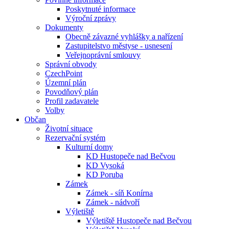
Poskytnuté informace
Výroční zprávy
Dokumenty
Obecně závazné vyhlášky a nařízení
Zastupitelstvo městyse - usnesení
Veřejnoprávní smlouvy
Správní obvody
CzechPoint
Územní plán
Povodňový plán
Profil zadavatele
Volby
Občan
Životní situace
Rezervační systém
Kulturní domy
KD Hustopeče nad Bečvou
KD Vysoká
KD Poruba
Zámek
Zámek - síň Konírna
Zámek - nádvoří
Výletiště
Výletiště Hustopeče nad Bečvou