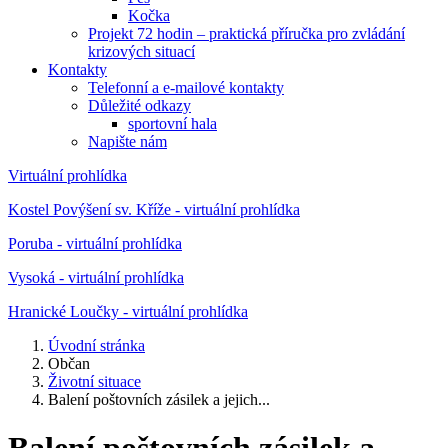
Kočka
Projekt 72 hodin – praktická příručka pro zvládání
krizových situací
Kontakty
Telefonní a e-mailové kontakty
Důležité odkazy
sportovní hala
Napište nám
Virtuální prohlídka
Kostel Povýšení sv. Kříže - virtuální prohlídka
Poruba - virtuální prohlídka
Vysoká - virtuální prohlídka
Hranické Loučky - virtuální prohlídka
Úvodní stránka
Občan
Životní situace
Balení poštovních zásilek a jejich...