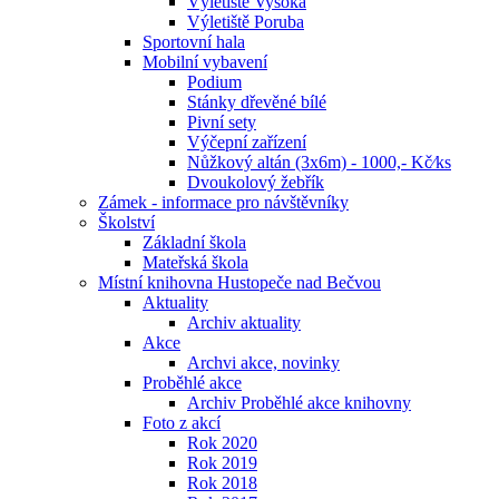
Výletiště Vysoká
Výletiště Poruba
Sportovní hala
Mobilní vybavení
Podium
Stánky dřevěné bílé
Pivní sety
Výčepní zařízení
Nůžkový altán (3x6m) - 1000,- Kč⁄ks
Dvoukolový žebřík
Zámek - informace pro návštěvníky
Školství
Základní škola
Mateřská škola
Místní knihovna Hustopeče nad Bečvou
Aktuality
Archiv aktuality
Akce
Archvi akce, novinky
Proběhlé akce
Archiv Proběhlé akce knihovny
Foto z akcí
Rok 2020
Rok 2019
Rok 2018