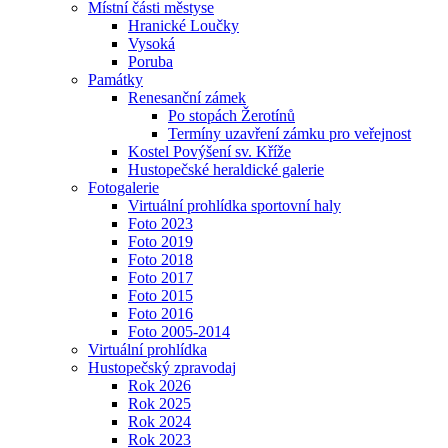
Místní části městyse
Hranické Loučky
Vysoká
Poruba
Památky
Renesanční zámek
Po stopách Žerotínů
Termíny uzavření zámku pro veřejnost
Kostel Povýšení sv. Kříže
Hustopečské heraldické galerie
Fotogalerie
Virtuální prohlídka sportovní haly
Foto 2023
Foto 2019
Foto 2018
Foto 2017
Foto 2015
Foto 2016
Foto 2005-2014
Virtuální prohlídka
Hustopečský zpravodaj
Rok 2026
Rok 2025
Rok 2024
Rok 2023