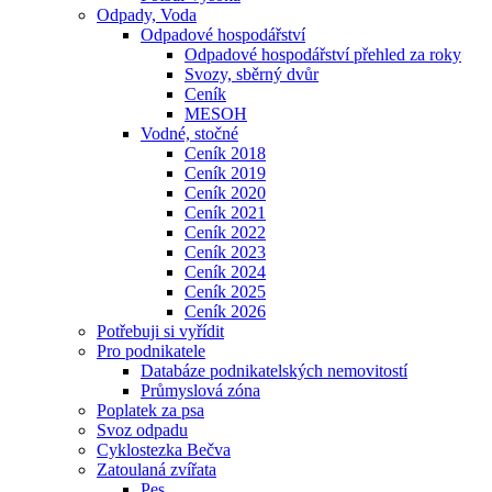
Odpady, Voda
Odpadové hospodářství
Odpadové hospodářství přehled za roky
Svozy, sběrný dvůr
Ceník
MESOH
Vodné, stočné
Ceník 2018
Ceník 2019
Ceník 2020
Ceník 2021
Ceník 2022
Ceník 2023
Ceník 2024
Ceník 2025
Ceník 2026
Potřebuji si vyřídit
Pro podnikatele
Databáze podnikatelských nemovitostí
Průmyslová zóna
Poplatek za psa
Svoz odpadu
Cyklostezka Bečva
Zatoulaná zvířata
Pes