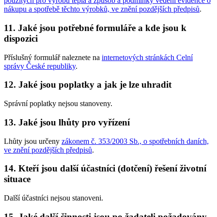
použitých pro výrobu tepla a způsob a podmínky vedení evidence o
nákupu a spotřebě těchto výrobků, ve znění pozdějších předpisů
.
11. Jaké jsou potřebné formuláře a kde jsou k
dispozici
Příslušný formulář naleznete na
internetových stránkách Celní
správy České republiky
.
12. Jaké jsou poplatky a jak je lze uhradit
Správní poplatky nejsou stanoveny.
13. Jaké jsou lhůty pro vyřízení
Lhůty jsou určeny
zákonem č. 353/2003 Sb., o spotřebních daních,
ve znění pozdějších předpisů
.
14. Kteří jsou další účastníci (dotčení) řešení životní
situace
Další účastníci nejsou stanoveni.
15. Jaké další činnosti jsou po žadateli požadovány