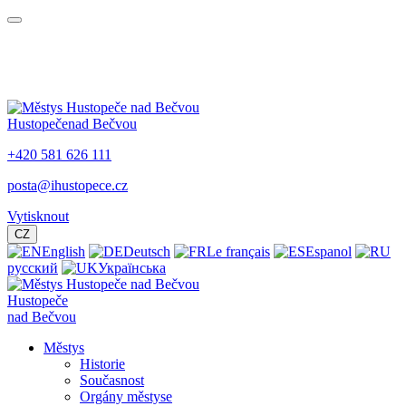
Hustopeče
nad Bečvou
+420 581 626 111
posta@ihustopece.cz
Vytisknout
CZ
English
Deutsch
Le français
Espanol
русский
Українська
Hustopeče
nad Bečvou
Městys
Historie
Současnost
Orgány městyse