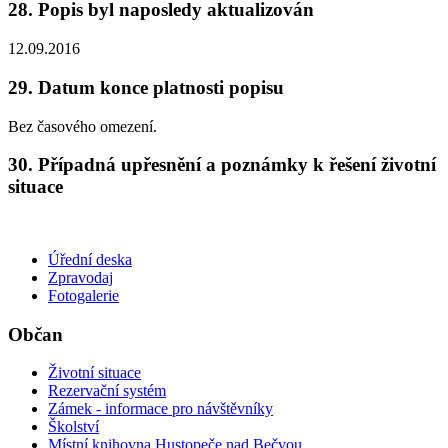
28. Popis byl naposledy aktualizován
12.09.2016
29. Datum konce platnosti popisu
Bez časového omezení.
30. Případná upřesnění a poznámky k řešení životní
situace
Úřední deska
Zpravodaj
Fotogalerie
Občan
Životní situace
Rezervační systém
Zámek - informace pro návštěvníky
Školství
Místní knihovna Hustopeče nad Bečvou