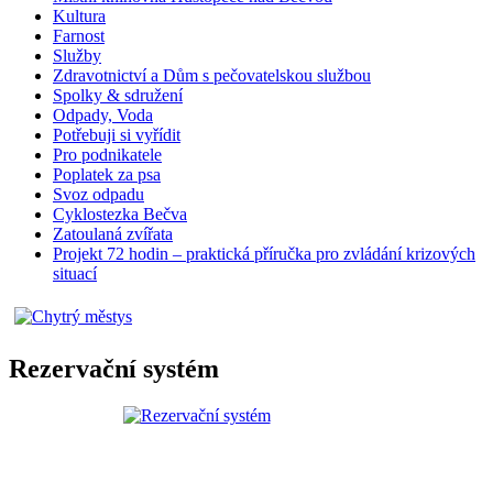
Kultura
Farnost
Služby
Zdravotnictví a Dům s pečovatelskou službou
Spolky & sdružení
Odpady, Voda
Potřebuji si vyřídit
Pro podnikatele
Poplatek za psa
Svoz odpadu
Cyklostezka Bečva
Zatoulaná zvířata
Projekt 72 hodin – praktická příručka pro zvládání krizových
situací
Rezervační systém