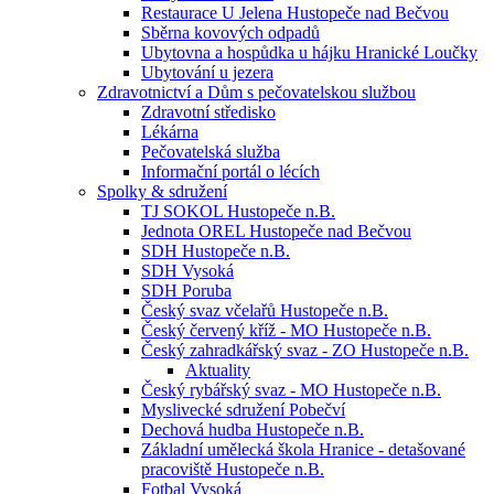
Restaurace U Jelena Hustopeče nad Bečvou
Sběrna kovových odpadů
Ubytovna a hospůdka u hájku Hranické Loučky
Ubytování u jezera
Zdravotnictví a Dům s pečovatelskou službou
Zdravotní středisko
Lékárna
Pečovatelská služba
Informační portál o lécích
Spolky & sdružení
TJ SOKOL Hustopeče n.B.
Jednota OREL Hustopeče nad Bečvou
SDH Hustopeče n.B.
SDH Vysoká
SDH Poruba
Český svaz včelařů Hustopeče n.B.
Český červený kříž - MO Hustopeče n.B.
Český zahradkářský svaz - ZO Hustopeče n.B.
Aktuality
Český rybářský svaz - MO Hustopeče n.B.
Myslivecké sdružení Pobečví
Dechová hudba Hustopeče n.B.
Základní umělecká škola Hranice - detašované
pracoviště Hustopeče n.B.
Fotbal Vysoká