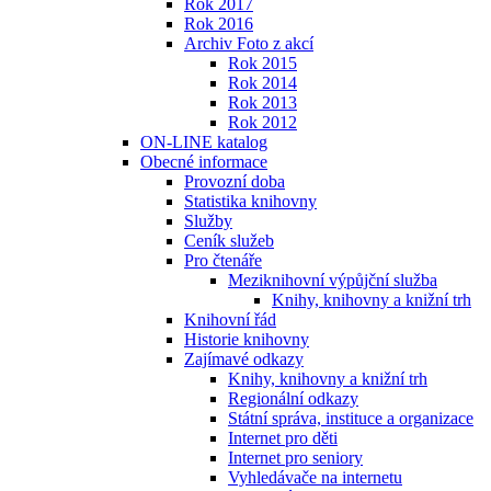
Rok 2017
Rok 2016
Archiv Foto z akcí
Rok 2015
Rok 2014
Rok 2013
Rok 2012
ON-LINE katalog
Obecné informace
Provozní doba
Statistika knihovny
Služby
Ceník služeb
Pro čtenáře
Meziknihovní výpůjční služba
Knihy, knihovny a knižní trh
Knihovní řád
Historie knihovny
Zajímavé odkazy
Knihy, knihovny a knižní trh
Regionální odkazy
Státní správa, instituce a organizace
Internet pro děti
Internet pro seniory
Vyhledávače na internetu