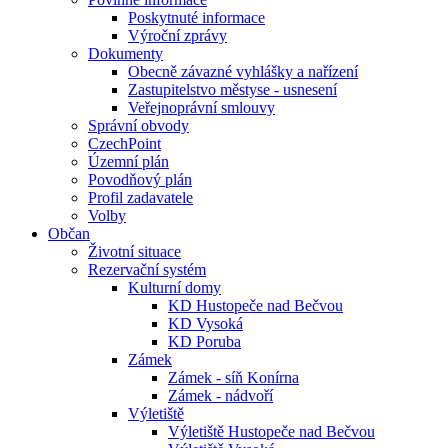
Poskytnuté informace
Výroční zprávy
Dokumenty
Obecně závazné vyhlášky a nařízení
Zastupitelstvo městyse - usnesení
Veřejnoprávní smlouvy
Správní obvody
CzechPoint
Územní plán
Povodňový plán
Profil zadavatele
Volby
Občan
Životní situace
Rezervační systém
Kulturní domy
KD Hustopeče nad Bečvou
KD Vysoká
KD Poruba
Zámek
Zámek - síň Konírna
Zámek - nádvoří
Výletiště
Výletiště Hustopeče nad Bečvou