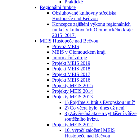
Praktické
Regionální funkce
Obsluhované knihovny střediska
Hustopeče nad Bečvou
Koncepce zajištění výkonu regionálních
funkcí v knihovnách Olomouckého kraje
2015–2017.
MEIS Hustopeče nad Bečvou
Provoz MEIS
MEIS v Olomouckém kraji
Informační zdroje
Projekt MEIS 2019
Projekt MEIS 2018
Projekt MEIS 2017
Projekt MEIS 2016
Projekty MEIS 2015
Projekty MEIS 2014
Projekty MEIS 2013
1) Pojďme si hrát s Evropskou unií“
2) Co včera bylo, dnes už není“
3) Závěrečná akce a vyhlášení vítěze
soutěžního kvízu.
Projekty MEIS 2012
10. výročí založení MEIS
Hustopeče nad Bečvou