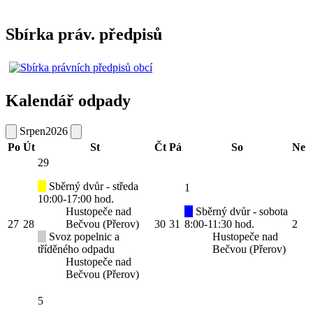
Sbírka práv. předpisů
Kalendář odpady
Srpen
2026
Po
Út
St
Čt
Pá
So
Ne
29
Sběrný dvůr - středa
1
10:00-17:00 hod.
Hustopeče nad
Sběrný dvůr - sobota
27
28
Bečvou (Přerov)
30
31
8:00-11:30 hod.
2
Svoz popelnic a
Hustopeče nad
tříděného odpadu
Bečvou (Přerov)
Hustopeče nad
Bečvou (Přerov)
5