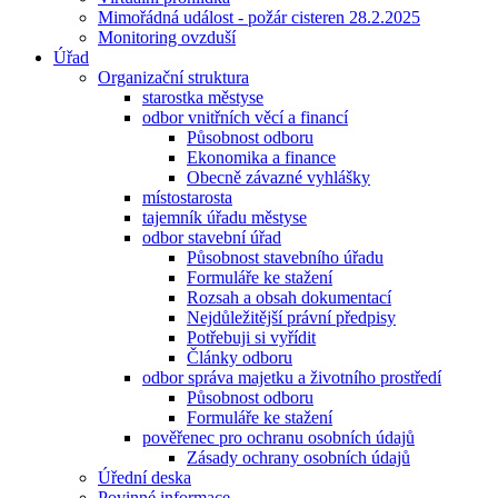
Mimořádná událost - požár cisteren 28.2.2025
Monitoring ovzduší
Úřad
Organizační struktura
starostka městyse
odbor vnitřních věcí a financí
Působnost odboru
Ekonomika a finance
Obecně závazné vyhlášky
místostarosta
tajemník úřadu městyse
odbor stavební úřad
Působnost stavebního úřadu
Formuláře ke stažení
Rozsah a obsah dokumentací
Nejdůležitější právní předpisy
Potřebuji si vyřídit
Články odboru
odbor správa majetku a životního prostředí
Působnost odboru
Formuláře ke stažení
pověřenec pro ochranu osobních údajů
Zásady ochrany osobních údajů
Úřední deska
Povinné informace