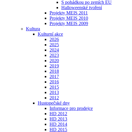
S pohádkou po zemích EU
Halloweenské tvoření
Projekty MEIS 2011
Projekty MEIS 2010
Projekty MEIS 2009
Kultura
Kulturní akce
2026
2025
2024
2023
2020
2019
2018
2017
2016
2015
2013
2012
Hustopečské dny
Informace pro prodejce
HD 2012
HD 2013
HD 2014
HD 2015