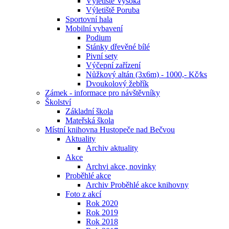
Výletiště Vysoká
Výletiště Poruba
Sportovní hala
Mobilní vybavení
Podium
Stánky dřevěné bílé
Pivní sety
Výčepní zařízení
Nůžkový altán (3x6m) - 1000,- Kč⁄ks
Dvoukolový žebřík
Zámek - informace pro návštěvníky
Školství
Základní škola
Mateřská škola
Místní knihovna Hustopeče nad Bečvou
Aktuality
Archiv aktuality
Akce
Archvi akce, novinky
Proběhlé akce
Archiv Proběhlé akce knihovny
Foto z akcí
Rok 2020
Rok 2019
Rok 2018