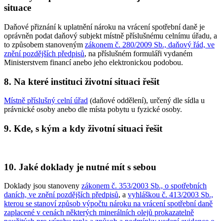
situace
Daňové přiznání k uplatnění nároku na vrácení spotřební daně je
oprávněn podat daňový subjekt místně příslušnému celnímu úřadu, a
to způsobem stanoveným
zákonem č. 280/2009 Sb., daňový řád, ve
znění pozdějších předpisů
, na příslušném formuláři vydaném
Ministerstvem financí anebo jeho elektronickou podobou.
8. Na které instituci životní situaci řešit
Místně příslušný celní úřad
(daňové oddělení), určený dle sídla u
právnické osoby anebo dle místa pobytu u fyzické osoby.
9. Kde, s kým a kdy životní situaci řešit
10. Jaké doklady je nutné mít s sebou
Doklady jsou stanoveny
zákonem č. 353/2003 Sb., o spotřebních
daních, ve znění pozdějších předpisů
, a
vyhláškou č. 413/2003 Sb.,
kterou se stanoví způsob výpočtu nároku na vrácení spotřební daně
zaplacené v cenách některých minerálních olejů prokazatelně