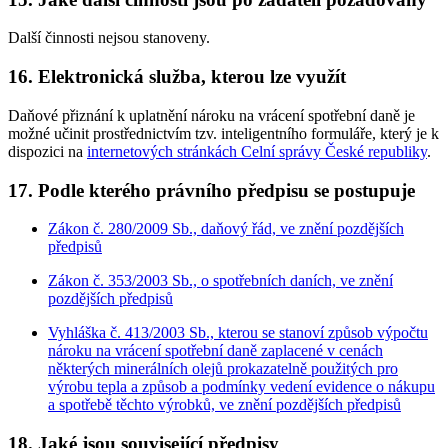
Další činnosti nejsou stanoveny.
16. Elektronická služba, kterou lze využít
Daňové přiznání k uplatnění nároku na vrácení spotřební daně je
možné učinit prostřednictvím tzv. inteligentního formuláře, který je k
dispozici na
internetových stránkách Celní správy České republiky
.
17. Podle kterého právního předpisu se postupuje
Zákon č. 280/2009 Sb., daňový řád, ve znění pozdějších
předpisů
Zákon č. 353/2003 Sb., o spotřebních daních, ve znění
pozdějších předpisů
Vyhláška č. 413/2003 Sb., kterou se stanoví způsob výpočtu
nároku na vrácení spotřební daně zaplacené v cenách
některých minerálních olejů prokazatelně použitých pro
výrobu tepla a způsob a podmínky vedení evidence o nákupu
a spotřebě těchto výrobků, ve znění pozdějších předpisů
18. Jaké jsou související předpisy