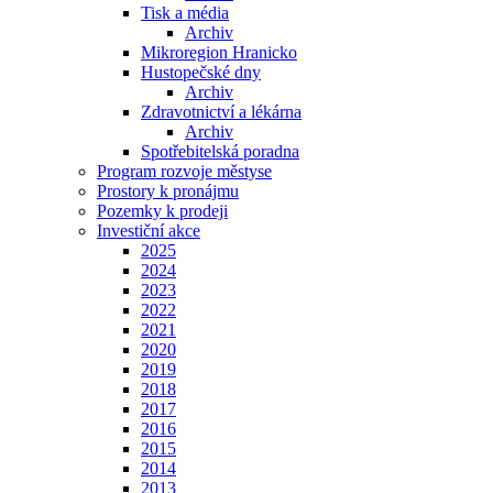
Tisk a média
Archiv
Mikroregion Hranicko
Hustopečské dny
Archiv
Zdravotnictví a lékárna
Archiv
Spotřebitelská poradna
Program rozvoje městyse
Prostory k pronájmu
Pozemky k prodeji
Investiční akce
2025
2024
2023
2022
2021
2020
2019
2018
2017
2016
2015
2014
2013