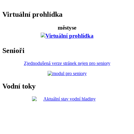
Virtuální prohlídka
městyse
Senioři
Zjednodušená verze stránek nejen pro seniory
Vodní toky