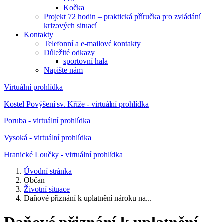
Kočka
Projekt 72 hodin – praktická příručka pro zvládání
krizových situací
Kontakty
Telefonní a e-mailové kontakty
Důležité odkazy
sportovní hala
Napište nám
Virtuální prohlídka
Kostel Povýšení sv. Kříže - virtuální prohlídka
Poruba - virtuální prohlídka
Vysoká - virtuální prohlídka
Hranické Loučky - virtuální prohlídka
Úvodní stránka
Občan
Životní situace
Daňové přiznání k uplatnění nároku na...