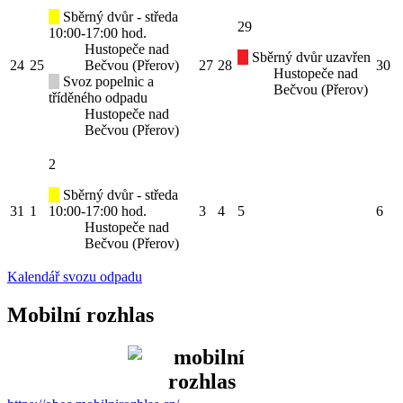
Sběrný dvůr - středa
29
10:00-17:00 hod.
Hustopeče nad
Sběrný dvůr uzavřen
24
25
Bečvou (Přerov)
27
28
30
Hustopeče nad
Svoz popelnic a
Bečvou (Přerov)
tříděného odpadu
Hustopeče nad
Bečvou (Přerov)
2
Sběrný dvůr - středa
31
1
10:00-17:00 hod.
3
4
5
6
Hustopeče nad
Bečvou (Přerov)
Kalendář svozu odpadu
Mobilní rozhlas