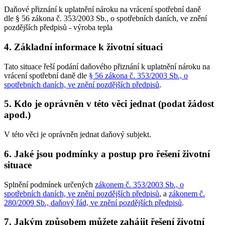
Daňové přiznání k uplatnění nároku na vrácení spotřební daně
dle § 56 zákona č. 353/2003 Sb., o spotřebních daních, ve znění
pozdějších předpisů - výroba tepla
4. Základní informace k životní situaci
Tato situace řeší podání daňového přiznání k uplatnění nároku na
vrácení spotřební daně dle
§ 56 zákona č. 353/2003 Sb., o
spotřebních daních, ve znění pozdějších předpisů
.
5. Kdo je oprávněn v této věci jednat (podat žádost
apod.)
V této věci je oprávněn jednat daňový subjekt.
6. Jaké jsou podmínky a postup pro řešení životní
situace
Splnění podmínek určených
zákonem č. 353/2003 Sb., o
spotřebních daních, ve znění pozdějších předpisů
, a
zákonem č.
280/2009 Sb., daňový řád, ve znění pozdějších předpisů
.
7. Jakým způsobem můžete zahájit řešení životní