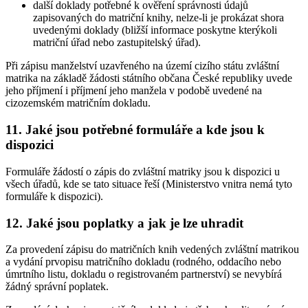
další doklady potřebné k ověření správnosti údajů
zapisovaných do matriční knihy, nelze-li je prokázat shora
uvedenými doklady (bližší informace poskytne kterýkoli
matriční úřad nebo zastupitelský úřad).
Při zápisu manželství uzavřeného na území cizího státu zvláštní
matrika na základě žádosti státního občana České republiky uvede
jeho příjmení i příjmení jeho manžela v podobě uvedené na
cizozemském matričním dokladu.
11. Jaké jsou potřebné formuláře a kde jsou k
dispozici
Formuláře žádostí o zápis do zvláštní matriky jsou k dispozici u
všech úřadů, kde se tato situace řeší (Ministerstvo vnitra nemá tyto
formuláře k dispozici).
12. Jaké jsou poplatky a jak je lze uhradit
Za provedení zápisu do matričních knih vedených zvláštní matrikou
a vydání prvopisu matričního dokladu (rodného, oddacího nebo
úmrtního listu, dokladu o registrovaném partnerství) se nevybírá
žádný správní poplatek.