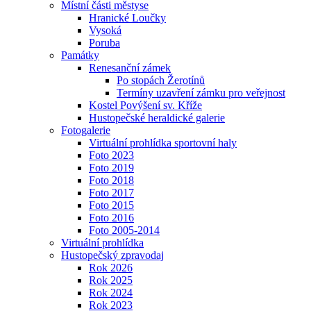
Místní části městyse
Hranické Loučky
Vysoká
Poruba
Památky
Renesanční zámek
Po stopách Žerotínů
Termíny uzavření zámku pro veřejnost
Kostel Povýšení sv. Kříže
Hustopečské heraldické galerie
Fotogalerie
Virtuální prohlídka sportovní haly
Foto 2023
Foto 2019
Foto 2018
Foto 2017
Foto 2015
Foto 2016
Foto 2005-2014
Virtuální prohlídka
Hustopečský zpravodaj
Rok 2026
Rok 2025
Rok 2024
Rok 2023