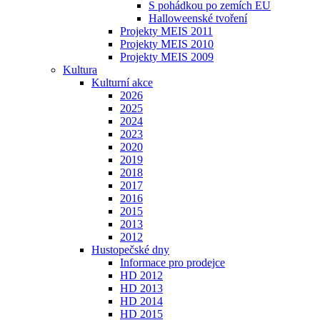
S pohádkou po zemích EU
Halloweenské tvoření
Projekty MEIS 2011
Projekty MEIS 2010
Projekty MEIS 2009
Kultura
Kulturní akce
2026
2025
2024
2023
2020
2019
2018
2017
2016
2015
2013
2012
Hustopečské dny
Informace pro prodejce
HD 2012
HD 2013
HD 2014
HD 2015