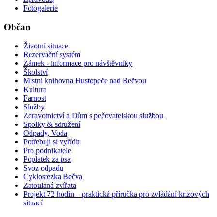
Fotogalerie
Občan
Životní situace
Rezervační systém
Zámek - informace pro návštěvníky
Školství
Místní knihovna Hustopeče nad Bečvou
Kultura
Farnost
Služby
Zdravotnictví a Dům s pečovatelskou službou
Spolky & sdružení
Odpady, Voda
Potřebuji si vyřídit
Pro podnikatele
Poplatek za psa
Svoz odpadu
Cyklostezka Bečva
Zatoulaná zvířata
Projekt 72 hodin – praktická příručka pro zvládání krizových
situací