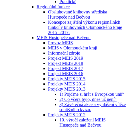
Praktické
Regionální funkce
Obsluhované knihovny střediska
Hustopeče nad Bečvou
Koncepce zajištění výkonu regionálních
funkcí v knihovnách Olomouckého kraje
2015–2017.
MEIS Hustopeče nad Bečvou
Provoz MEIS
MEIS v Olomouckém kraji
Informační zdroje
Projekt MEIS 2019
Projekt MEIS 2018
Projekt MEIS 2017
Projekt MEIS 2016
Projekty MEIS 2015
Projekty MEIS 2014
Projekty MEIS 2013
1) Pojďme si hrát s Evropskou unií“
2) Co včera bylo, dnes už není“
3) Závěrečná akce a vyhlášení vítěze
soutěžního kvízu.
Projekty MEIS 2012
10. výročí založení MEIS
Hustopeče nad Bečvou