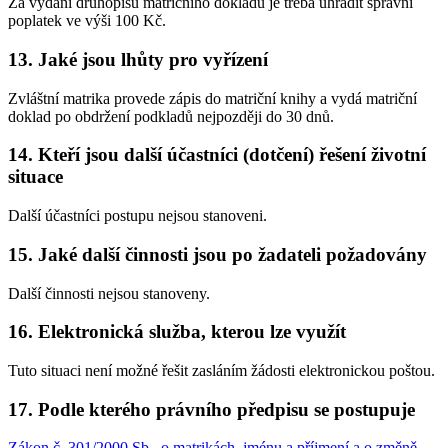
Za vydání druhopisu matričního dokladu je třeba uhradit správní
poplatek ve výši 100 Kč.
13. Jaké jsou lhůty pro vyřízení
Zvláštní matrika provede zápis do matriční knihy a vydá matriční
doklad po obdržení podkladů nejpozději do 30 dnů.
14. Kteří jsou další účastníci (dotčení) řešení životní
situace
Další účastníci postupu nejsou stanoveni.
15. Jaké další činnosti jsou po žadateli požadovány
Další činnosti nejsou stanoveny.
16. Elektronická služba, kterou lze využít
Tuto situaci není možné řešit zasláním žádosti elektronickou poštou.
17. Podle kterého právního předpisu se postupuje
Zákon č. 301/2000 Sb., o matrikách, jménu a příjmení a o změně