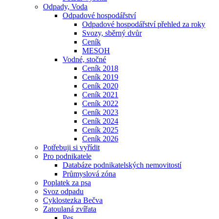
Odpady, Voda
Odpadové hospodářství
Odpadové hospodářství přehled za roky
Svozy, sběrný dvůr
Ceník
MESOH
Vodné, stočné
Ceník 2018
Ceník 2019
Ceník 2020
Ceník 2021
Ceník 2022
Ceník 2023
Ceník 2024
Ceník 2025
Ceník 2026
Potřebuji si vyřídit
Pro podnikatele
Databáze podnikatelských nemovitostí
Průmyslová zóna
Poplatek za psa
Svoz odpadu
Cyklostezka Bečva
Zatoulaná zvířata
Pes