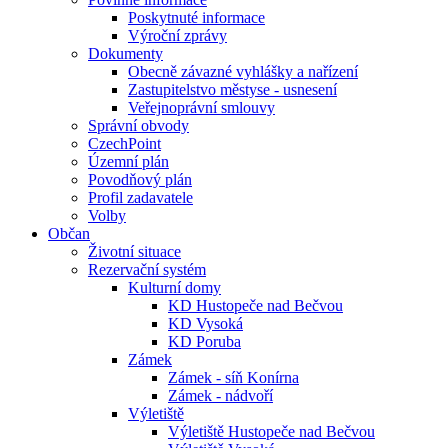
Poskytnuté informace
Výroční zprávy
Dokumenty
Obecně závazné vyhlášky a nařízení
Zastupitelstvo městyse - usnesení
Veřejnoprávní smlouvy
Správní obvody
CzechPoint
Územní plán
Povodňový plán
Profil zadavatele
Volby
Občan
Životní situace
Rezervační systém
Kulturní domy
KD Hustopeče nad Bečvou
KD Vysoká
KD Poruba
Zámek
Zámek - síň Konírna
Zámek - nádvoří
Výletiště
Výletiště Hustopeče nad Bečvou