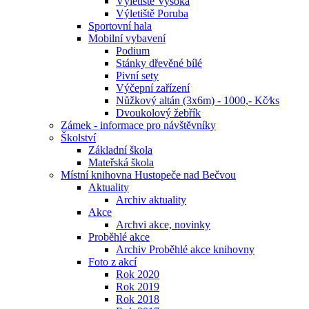
Výletiště Vysoká
Výletiště Poruba
Sportovní hala
Mobilní vybavení
Podium
Stánky dřevěné bílé
Pivní sety
Výčepní zařízení
Nůžkový altán (3x6m) - 1000,- Kč⁄ks
Dvoukolový žebřík
Zámek - informace pro návštěvníky
Školství
Základní škola
Mateřská škola
Místní knihovna Hustopeče nad Bečvou
Aktuality
Archiv aktuality
Akce
Archvi akce, novinky
Proběhlé akce
Archiv Proběhlé akce knihovny
Foto z akcí
Rok 2020
Rok 2019
Rok 2018