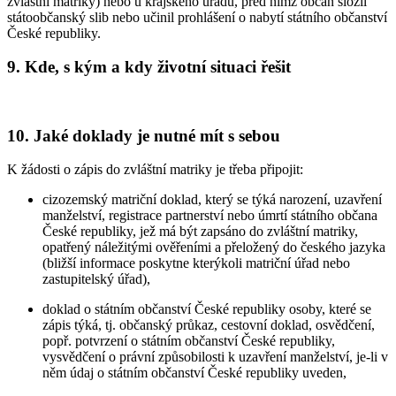
zvláštní matriky) nebo u krajského úřadu, před nímž občan složil
státoobčanský slib nebo učinil prohlášení o nabytí státního občanství
České republiky.
9. Kde, s kým a kdy životní situaci řešit
10. Jaké doklady je nutné mít s sebou
K žádosti o zápis do zvláštní matriky je třeba připojit:
cizozemský matriční doklad, který se týká narození, uzavření
manželství, registrace partnerství nebo úmrtí státního občana
České republiky, jež má být zapsáno do zvláštní matriky,
opatřený náležitými ověřeními a přeložený do českého jazyka
(bližší informace poskytne kterýkoli matriční úřad nebo
zastupitelský úřad),
doklad o státním občanství České republiky osoby, které se
zápis týká, tj. občanský průkaz, cestovní doklad, osvědčení,
popř. potvrzení o státním občanství České republiky,
vysvědčení o právní způsobilosti k uzavření manželství, je-li v
něm údaj o státním občanství České republiky uveden,