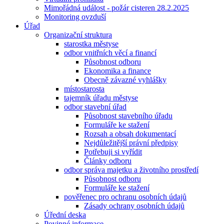
Mimořádná událost - požár cisteren 28.2.2025
Monitoring ovzduší
Úřad
Organizační struktura
starostka městyse
odbor vnitřních věcí a financí
Působnost odboru
Ekonomika a finance
Obecně závazné vyhlášky
místostarosta
tajemník úřadu městyse
odbor stavební úřad
Působnost stavebního úřadu
Formuláře ke stažení
Rozsah a obsah dokumentací
Nejdůležitější právní předpisy
Potřebuji si vyřídit
Články odboru
odbor správa majetku a životního prostředí
Působnost odboru
Formuláře ke stažení
pověřenec pro ochranu osobních údajů
Zásady ochrany osobních údajů
Úřední deska
Povinné informace