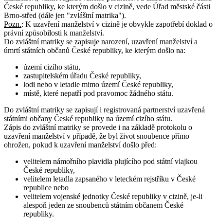
České republiky, ke kterým došlo v cizině, vede Úřad městské části
Brno-střed (dále jen "zvláštní matrika").
Pozn.
:
K uzavření manželství v cizině je obvykle zapotřebí doklad o
právní způsobilosti k manželství.
Do zvláštní matriky se zapisuje narození, uzavření manželství a
úmrtí státních občanů České republiky, ke kterým došlo na:
území cizího státu,
zastupitelském úřadu České republiky,
lodi nebo v letadle mimo území České republiky,
místě, které nepatří pod pravomoc žádného státu.
Do zvláštní matriky se zapisují i registrovaná partnerství uzavřená
státními občany České republiky na území cizího státu.
Zápis do zvláštní matriky se provede i na základě protokolu o
uzavření manželství v případě, že byl život snoubence přímo
ohrožen, pokud k uzavření manželství došlo před:
velitelem námořního plavidla plujícího pod státní vlajkou
České republiky,
velitelem letadla zapsaného v leteckém rejstříku v České
republice nebo
velitelem vojenské jednotky České republiky v cizině, je-li
alespoň jeden ze snoubenců státním občanem České
republiky.