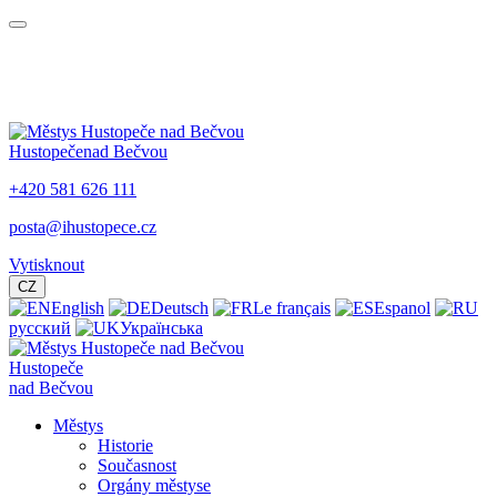
Hustopeče
nad Bečvou
+420 581 626 111
posta@ihustopece.cz
Vytisknout
CZ
English
Deutsch
Le français
Espanol
русский
Українська
Hustopeče
nad Bečvou
Městys
Historie
Současnost
Orgány městyse