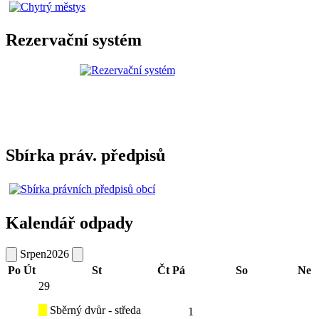
Rezervační systém
Sbírka práv. předpisů
Kalendář odpady
Srpen
2026
Po
Út
St
Čt
Pá
So
Ne
29
Sběrný dvůr - středa
1