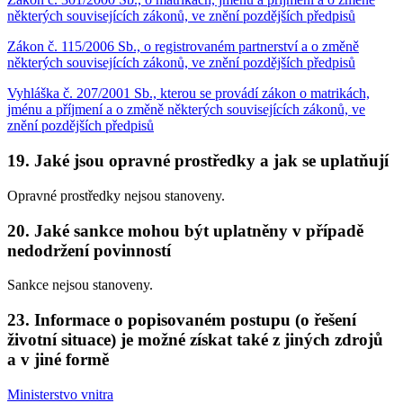
některých souvisejících zákonů, ve znění pozdějších předpisů
Zákon č. 115/2006 Sb., o registrovaném partnerství a o změně
některých souvisejících zákonů, ve znění pozdějších předpisů
Vyhláška č. 207/2001 Sb., kterou se provádí zákon o matrikách,
jménu a příjmení a o změně některých souvisejících zákonů, ve
znění pozdějších předpisů
19. Jaké jsou opravné prostředky a jak se uplatňují
Opravné prostředky nejsou stanoveny.
20. Jaké sankce mohou být uplatněny v případě
nedodržení povinností
Sankce nejsou stanoveny.
23. Informace o popisovaném postupu (o řešení
životní situace) je možné získat také z jiných zdrojů
a v jiné formě
Ministerstvo vnitra