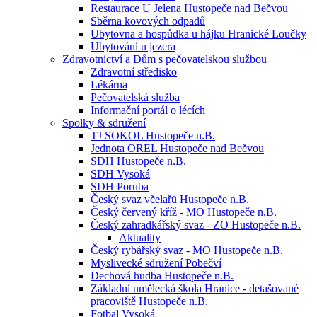
Restaurace U Jelena Hustopeče nad Bečvou
Sběrna kovových odpadů
Ubytovna a hospůdka u hájku Hranické Loučky
Ubytování u jezera
Zdravotnictví a Dům s pečovatelskou službou
Zdravotní středisko
Lékárna
Pečovatelská služba
Informační portál o lécích
Spolky & sdružení
TJ SOKOL Hustopeče n.B.
Jednota OREL Hustopeče nad Bečvou
SDH Hustopeče n.B.
SDH Vysoká
SDH Poruba
Český svaz včelařů Hustopeče n.B.
Český červený kříž - MO Hustopeče n.B.
Český zahradkářský svaz - ZO Hustopeče n.B.
Aktuality
Český rybářský svaz - MO Hustopeče n.B.
Myslivecké sdružení Pobečví
Dechová hudba Hustopeče n.B.
Základní umělecká škola Hranice - detašované
pracoviště Hustopeče n.B.
Fotbal Vysoká