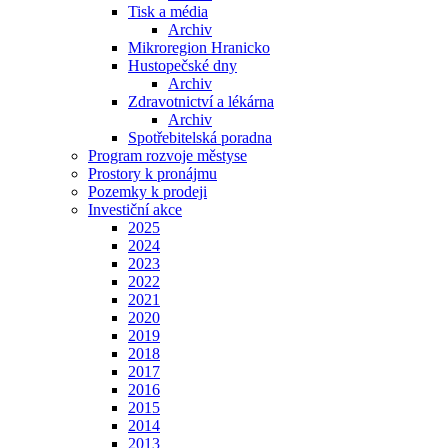
Tisk a média
Archiv
Mikroregion Hranicko
Hustopečské dny
Archiv
Zdravotnictví a lékárna
Archiv
Spotřebitelská poradna
Program rozvoje městyse
Prostory k pronájmu
Pozemky k prodeji
Investiční akce
2025
2024
2023
2022
2021
2020
2019
2018
2017
2016
2015
2014
2013