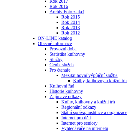
Rok 2017
Rok 2016
Archiv Foto z akcí
Rok 2015
Rok 2014
Rok 2013
Rok 2012
ON-LINE katalog
Obecné informace
Provozní doba
Statistika knihovny
Služby
Ceník služeb
Pro čtenáře
Meziknihovní výpůjční služba
Knihy, knihovny a knižní trh
Knihovní řád
Historie knihovny
Zajímavé odkazy
Knihy, knihovny a knižní trh
Regionální odkazy
Státní správa, instituce a organizace
Internet pro děti
Internet pro seniory
Vyhledávače na internetu