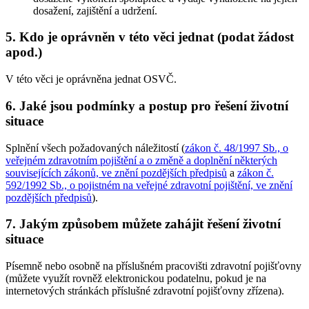
dosažení, zajištění a udržení.
5. Kdo je oprávněn v této věci jednat (podat žádost
apod.)
V této věci je oprávněna jednat OSVČ.
6. Jaké jsou podmínky a postup pro řešení životní
situace
Splnění všech požadovaných náležitostí (
zákon č. 48/1997 Sb., o
veřejném zdravotním pojištění a o změně a doplnění některých
souvisejících zákonů, ve znění pozdějších předpisů
a
zákon č.
592/1992 Sb., o pojistném na veřejné zdravotní pojištění, ve znění
pozdějších předpisů
).
7. Jakým způsobem můžete zahájit řešení životní
situace
Písemně nebo osobně na příslušném pracovišti zdravotní pojišťovny
(můžete využít rovněž elektronickou podatelnu, pokud je na
internetových stránkách příslušné zdravotní pojišťovny zřízena).