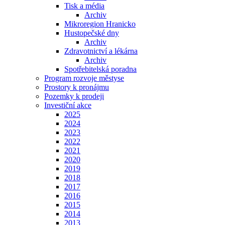
Tisk a média
Archiv
Mikroregion Hranicko
Hustopečské dny
Archiv
Zdravotnictví a lékárna
Archiv
Spotřebitelská poradna
Program rozvoje městyse
Prostory k pronájmu
Pozemky k prodeji
Investiční akce
2025
2024
2023
2022
2021
2020
2019
2018
2017
2016
2015
2014
2013