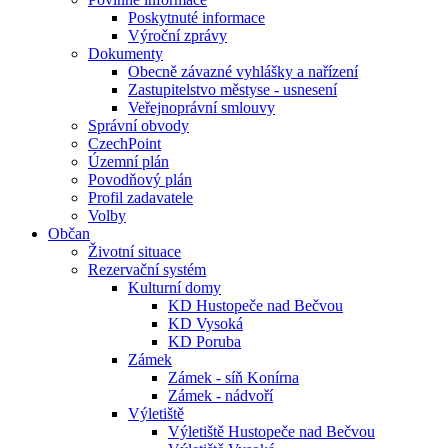
Poskytnuté informace
Výroční zprávy
Dokumenty
Obecně závazné vyhlášky a nařízení
Zastupitelstvo městyse - usnesení
Veřejnoprávní smlouvy
Správní obvody
CzechPoint
Územní plán
Povodňový plán
Profil zadavatele
Volby
Občan
Životní situace
Rezervační systém
Kulturní domy
KD Hustopeče nad Bečvou
KD Vysoká
KD Poruba
Zámek
Zámek - síň Konírna
Zámek - nádvoří
Výletiště
Výletiště Hustopeče nad Bečvou