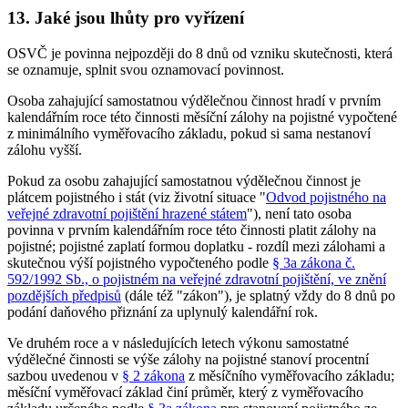
13. Jaké jsou lhůty pro vyřízení
OSVČ je povinna nejpozději do 8 dnů od vzniku skutečnosti, která
se oznamuje, splnit svou oznamovací povinnost.
Osoba zahajující samostatnou výdělečnou činnost hradí v prvním
kalendářním roce této činnosti měsíční zálohy na pojistné vypočtené
z minimálního vyměřovacího základu, pokud si sama nestanoví
zálohu vyšší.
Pokud za osobu zahajující samostatnou výdělečnou činnost je
plátcem pojistného i stát (viz životní situace "
Odvod pojistného na
veřejné zdravotní pojištění hrazené státem
"), není tato osoba
povinna v prvním kalendářním roce této činnosti platit zálohy na
pojistné; pojistné zaplatí formou doplatku - rozdíl mezi zálohami a
skutečnou výší pojistného vypočteného podle
§ 3a zákona č.
592/1992 Sb., o pojistném na veřejné zdravotní pojištění, ve znění
pozdějších předpisů
(dále též "zákon"), je splatný vždy do 8 dnů po
podání daňového přiznání za uplynulý kalendářní rok.
Ve druhém roce a v následujících letech výkonu samostatné
výdělečné činnosti se výše zálohy na pojistné stanoví procentní
sazbou uvedenou v
§ 2 zákona
z měsíčního vyměřovacího základu;
měsíční vyměřovací základ činí průměr, který z vyměřovacího