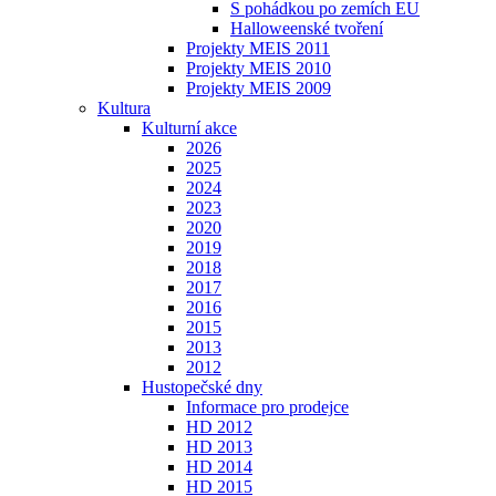
S pohádkou po zemích EU
Halloweenské tvoření
Projekty MEIS 2011
Projekty MEIS 2010
Projekty MEIS 2009
Kultura
Kulturní akce
2026
2025
2024
2023
2020
2019
2018
2017
2016
2015
2013
2012
Hustopečské dny
Informace pro prodejce
HD 2012
HD 2013
HD 2014
HD 2015