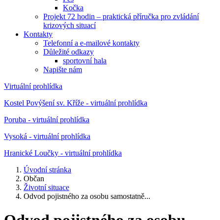
Kočka
Projekt 72 hodin – praktická příručka pro zvládání
krizových situací
Kontakty
Telefonní a e-mailové kontakty
Důležité odkazy
sportovní hala
Napište nám
Virtuální prohlídka
Kostel Povýšení sv. Kříže - virtuální prohlídka
Poruba - virtuální prohlídka
Vysoká - virtuální prohlídka
Hranické Loučky - virtuální prohlídka
Úvodní stránka
Občan
Životní situace
Odvod pojistného za osobu samostatně...