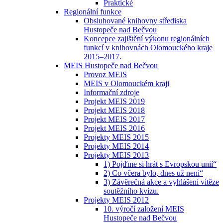
Praktické
Regionální funkce
Obsluhované knihovny střediska
Hustopeče nad Bečvou
Koncepce zajištění výkonu regionálních
funkcí v knihovnách Olomouckého kraje
2015–2017.
MEIS Hustopeče nad Bečvou
Provoz MEIS
MEIS v Olomouckém kraji
Informační zdroje
Projekt MEIS 2019
Projekt MEIS 2018
Projekt MEIS 2017
Projekt MEIS 2016
Projekty MEIS 2015
Projekty MEIS 2014
Projekty MEIS 2013
1) Pojďme si hrát s Evropskou unií“
2) Co včera bylo, dnes už není“
3) Závěrečná akce a vyhlášení vítěze
soutěžního kvízu.
Projekty MEIS 2012
10. výročí založení MEIS
Hustopeče nad Bečvou