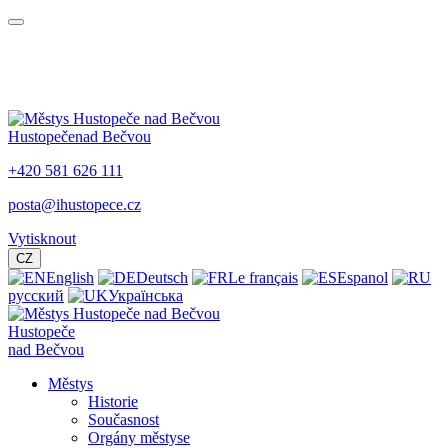
Hustopeče
nad Bečvou
+420 581 626 111
posta@ihustopece.cz
Vytisknout
CZ
English
Deutsch
Le français
Espanol
русский
Українська
Hustopeče
nad Bečvou
Městys
Historie
Současnost
Orgány městyse