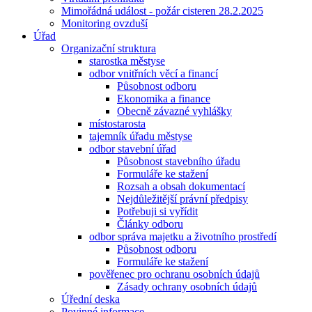
Mimořádná událost - požár cisteren 28.2.2025
Monitoring ovzduší
Úřad
Organizační struktura
starostka městyse
odbor vnitřních věcí a financí
Působnost odboru
Ekonomika a finance
Obecně závazné vyhlášky
místostarosta
tajemník úřadu městyse
odbor stavební úřad
Působnost stavebního úřadu
Formuláře ke stažení
Rozsah a obsah dokumentací
Nejdůležitější právní předpisy
Potřebuji si vyřídit
Články odboru
odbor správa majetku a životního prostředí
Působnost odboru
Formuláře ke stažení
pověřenec pro ochranu osobních údajů
Zásady ochrany osobních údajů
Úřední deska
Povinné informace