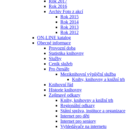
Rok 2017
Rok 2016
Archiv Foto z akcí
Rok 2015
Rok 2014
Rok 2013
Rok 2012
ON-LINE katalog
Obecné informace
Provozní doba
Statistika knihovny
Služby
Ceník služeb
Pro čtenáře
Meziknihovní výpůjční služba
Knihy, knihovny a knižní trh
Knihovní řád
Historie knihovny
Zajímavé odkazy
Knihy, knihovny a knižní trh
Regionální odkazy
Státní správa, instituce a organizace
Internet pro děti
Internet pro seniory
Vyhledávače na internetu