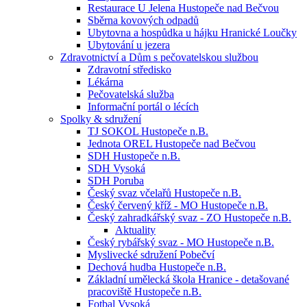
Restaurace U Jelena Hustopeče nad Bečvou
Sběrna kovových odpadů
Ubytovna a hospůdka u hájku Hranické Loučky
Ubytování u jezera
Zdravotnictví a Dům s pečovatelskou službou
Zdravotní středisko
Lékárna
Pečovatelská služba
Informační portál o lécích
Spolky & sdružení
TJ SOKOL Hustopeče n.B.
Jednota OREL Hustopeče nad Bečvou
SDH Hustopeče n.B.
SDH Vysoká
SDH Poruba
Český svaz včelařů Hustopeče n.B.
Český červený kříž - MO Hustopeče n.B.
Český zahradkářský svaz - ZO Hustopeče n.B.
Aktuality
Český rybářský svaz - MO Hustopeče n.B.
Myslivecké sdružení Pobečví
Dechová hudba Hustopeče n.B.
Základní umělecká škola Hranice - detašované
pracoviště Hustopeče n.B.
Fotbal Vysoká