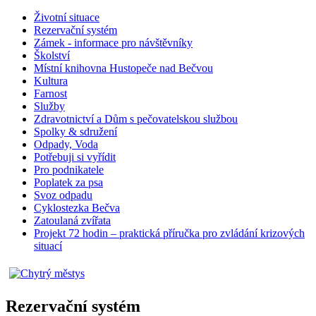
Životní situace
Rezervační systém
Zámek - informace pro návštěvníky
Školství
Místní knihovna Hustopeče nad Bečvou
Kultura
Farnost
Služby
Zdravotnictví a Dům s pečovatelskou službou
Spolky & sdružení
Odpady, Voda
Potřebuji si vyřídit
Pro podnikatele
Poplatek za psa
Svoz odpadu
Cyklostezka Bečva
Zatoulaná zvířata
Projekt 72 hodin – praktická příručka pro zvládání krizových
situací
Rezervační systém