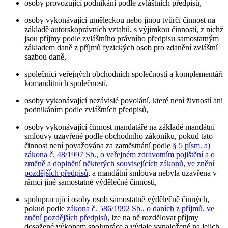
osoby provozující podnikání podle zvláštních předpisů,
osoby vykonávající uměleckou nebo jinou tvůrčí činnost na
základě autorskoprávních vztahů, s výjimkou činností, z nichž
jsou příjmy podle zvláštního právního předpisu samostatným
základem daně z příjmů fyzických osob pro zdanění zvláštní
sazbou daně,
společníci veřejných obchodních společností a komplementáři
komanditních společností,
osoby vykonávající nezávislé povolání, které není živností ani
podnikáním podle zvláštních předpisů,
osoby vykonávající činnost mandatáře na základě mandátní
smlouvy uzavřené podle obchodního zákoníku, pokud tato
činnost není považována za zaměstnání podle
§ 5 písm. a)
zákona č. 48/1997 Sb., o veřejném zdravotním pojištění a o
změně a doplnění některých souvisejících zákonů, ve znění
pozdějších předpisů
, a mandátní smlouva nebyla uzavřena v
rámci jiné samostatné výdělečné činnosti,
spolupracující osoby osob samostatně výdělečně činných,
pokud podle
zákona č. 586/1992 Sb., o daních z příjmů, ve
znění pozdějších předpisů
, lze na ně rozdělovat příjmy
dosažené výkonem spolupráce a výdaje vynaložené na jejich