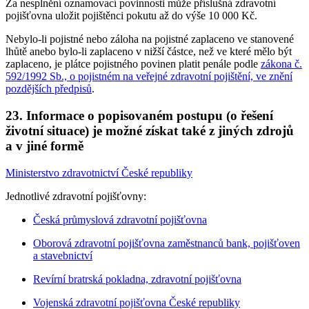
Za nesplnění oznamovací povinnosti může příslušná zdravotní
pojišťovna uložit pojištěnci pokutu až do výše 10 000 Kč.
Nebylo-li pojistné nebo záloha na pojistné zaplaceno ve stanovené
lhůtě anebo bylo-li zaplaceno v nižší částce, než ve které mělo být
zaplaceno, je plátce pojistného povinen platit penále podle
zákona č.
592/1992 Sb., o pojistném na veřejné zdravotní pojištění, ve znění
pozdějších předpisů
.
23. Informace o popisovaném postupu (o řešení
životní situace) je možné získat také z jiných zdrojů
a v jiné formě
Ministerstvo zdravotnictví České republiky
Jednotlivé zdravotní pojišťovny:
Česká průmyslová zdravotní pojišťovna
Oborová zdravotní pojišťovna zaměstnanců bank, pojišťoven
a stavebnictví
Revírní bratrská pokladna, zdravotní pojišťovna
Vojenská zdravotní pojišťovna České republiky