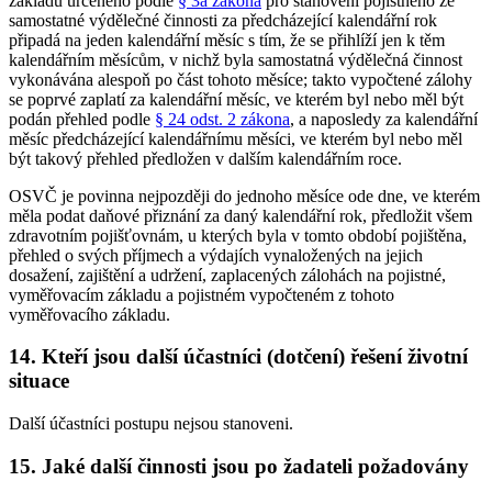
základu určeného podle
§ 3a zákona
pro stanovení pojistného ze
samostatné výdělečné činnosti za předcházející kalendářní rok
připadá na jeden kalendářní měsíc s tím, že se přihlíží jen k těm
kalendářním měsícům, v nichž byla samostatná výdělečná činnost
vykonávána alespoň po část tohoto měsíce; takto vypočtené zálohy
se poprvé zaplatí za kalendářní měsíc, ve kterém byl nebo měl být
podán přehled podle
§ 24 odst. 2 zákona
, a naposledy za kalendářní
měsíc předcházející kalendářnímu měsíci, ve kterém byl nebo měl
být takový přehled předložen v dalším kalendářním roce.
OSVČ je povinna nejpozději do jednoho měsíce ode dne, ve kterém
měla podat daňové přiznání za daný kalendářní rok, předložit všem
zdravotním pojišťovnám, u kterých byla v tomto období pojištěna,
přehled o svých příjmech a výdajích vynaložených na jejich
dosažení, zajištění a udržení, zaplacených zálohách na pojistné,
vyměřovacím základu a pojistném vypočteném z tohoto
vyměřovacího základu.
14. Kteří jsou další účastníci (dotčení) řešení životní
situace
Další účastníci postupu nejsou stanoveni.
15. Jaké další činnosti jsou po žadateli požadovány