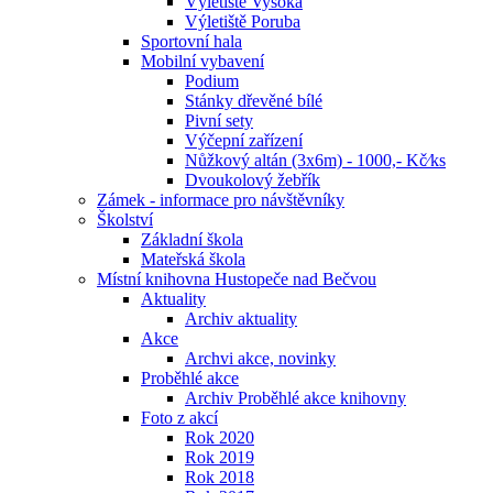
Výletiště Vysoká
Výletiště Poruba
Sportovní hala
Mobilní vybavení
Podium
Stánky dřevěné bílé
Pivní sety
Výčepní zařízení
Nůžkový altán (3x6m) - 1000,- Kč⁄ks
Dvoukolový žebřík
Zámek - informace pro návštěvníky
Školství
Základní škola
Mateřská škola
Místní knihovna Hustopeče nad Bečvou
Aktuality
Archiv aktuality
Akce
Archvi akce, novinky
Proběhlé akce
Archiv Proběhlé akce knihovny
Foto z akcí
Rok 2020
Rok 2019
Rok 2018