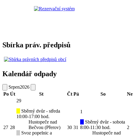
Sbírka práv. předpisů
Kalendář odpady
Srpen
2026
Po
Út
St
Čt
Pá
So
Ne
29
Sběrný dvůr - středa
1
10:00-17:00 hod.
Hustopeče nad
Sběrný dvůr - sobota
27
28
Bečvou (Přerov)
30
31
8:00-11:30 hod.
2
Svoz popelnic a
Hustopeče nad