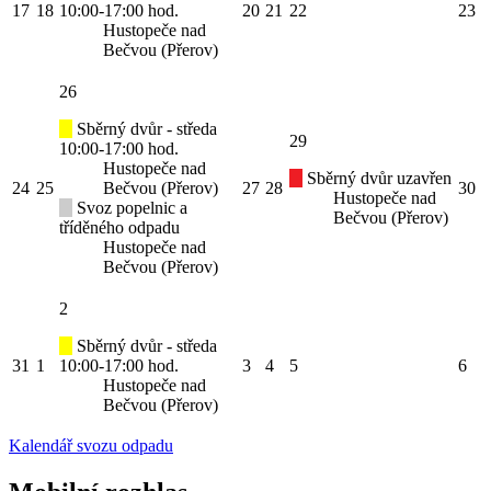
17
18
10:00-17:00 hod.
20
21
22
23
Hustopeče nad
Bečvou (Přerov)
26
Sběrný dvůr - středa
29
10:00-17:00 hod.
Hustopeče nad
Sběrný dvůr uzavřen
24
25
Bečvou (Přerov)
27
28
30
Hustopeče nad
Svoz popelnic a
Bečvou (Přerov)
tříděného odpadu
Hustopeče nad
Bečvou (Přerov)
2
Sběrný dvůr - středa
31
1
10:00-17:00 hod.
3
4
5
6
Hustopeče nad
Bečvou (Přerov)
Kalendář svozu odpadu