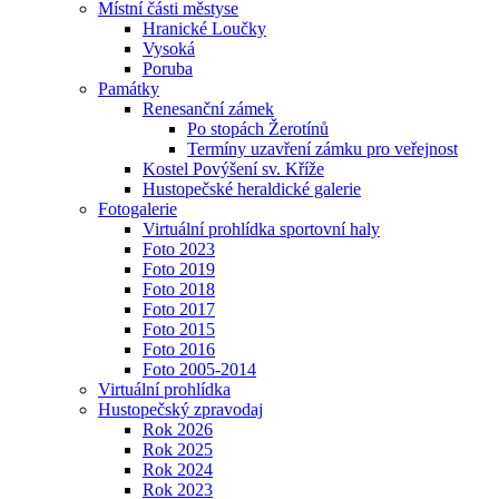
Místní části městyse
Hranické Loučky
Vysoká
Poruba
Památky
Renesanční zámek
Po stopách Žerotínů
Termíny uzavření zámku pro veřejnost
Kostel Povýšení sv. Kříže
Hustopečské heraldické galerie
Fotogalerie
Virtuální prohlídka sportovní haly
Foto 2023
Foto 2019
Foto 2018
Foto 2017
Foto 2015
Foto 2016
Foto 2005-2014
Virtuální prohlídka
Hustopečský zpravodaj
Rok 2026
Rok 2025
Rok 2024
Rok 2023