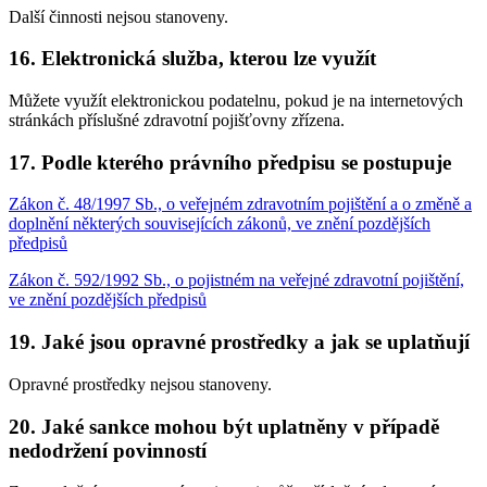
Další činnosti nejsou stanoveny.
16. Elektronická služba, kterou lze využít
Můžete využít elektronickou podatelnu, pokud je na internetových
stránkách příslušné zdravotní pojišťovny zřízena.
17. Podle kterého právního předpisu se postupuje
Zákon č. 48/1997 Sb., o veřejném zdravotním pojištění a o změně a
doplnění některých souvisejících zákonů, ve znění pozdějších
předpisů
Zákon č. 592/1992 Sb., o pojistném na veřejné zdravotní pojištění,
ve znění pozdějších předpisů
19. Jaké jsou opravné prostředky a jak se uplatňují
Opravné prostředky nejsou stanoveny.
20. Jaké sankce mohou být uplatněny v případě
nedodržení povinností