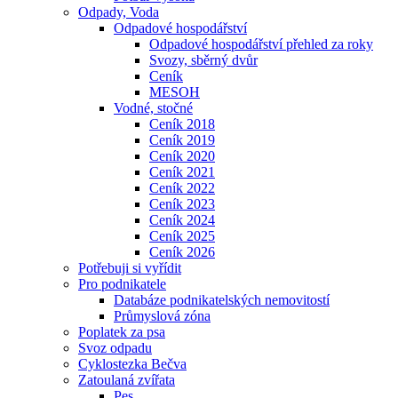
Odpady, Voda
Odpadové hospodářství
Odpadové hospodářství přehled za roky
Svozy, sběrný dvůr
Ceník
MESOH
Vodné, stočné
Ceník 2018
Ceník 2019
Ceník 2020
Ceník 2021
Ceník 2022
Ceník 2023
Ceník 2024
Ceník 2025
Ceník 2026
Potřebuji si vyřídit
Pro podnikatele
Databáze podnikatelských nemovitostí
Průmyslová zóna
Poplatek za psa
Svoz odpadu
Cyklostezka Bečva
Zatoulaná zvířata
Pes