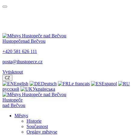
Hustopeče
nad Bečvou
+420 581 626 111
posta@ihustopece.cz
Vytisknout
CZ
English
Deutsch
Le français
Espanol
русский
Українська
Hustopeče
nad Bečvou
Městys
Historie
Současnost
Orgány městyse