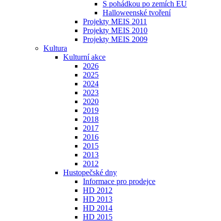
S pohádkou po zemích EU
Halloweenské tvoření
Projekty MEIS 2011
Projekty MEIS 2010
Projekty MEIS 2009
Kultura
Kulturní akce
2026
2025
2024
2023
2020
2019
2018
2017
2016
2015
2013
2012
Hustopečské dny
Informace pro prodejce
HD 2012
HD 2013
HD 2014
HD 2015