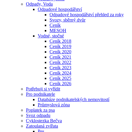
Odpady, Voda
Odpadové hospodářství
Odpadové hospodářství přehled za roky
Svozy, sběrný dvůr
Ceník
MESOH
Vodné, stočné
Ceník 2018
Ceník 2019
Ceník 2020
Ceník 2021
Ceník 2022
Ceník 2023
Ceník 2024
Ceník 2025
Ceník 2026
Potřebuji si vyřídit
Pro podnikatele
Databáze podnikatelských nemovitostí
Průmyslová zóna
Poplatek za psa
Svoz odpadu
Cyklostezka Bečva
Zatoulaná zvířata
Pes