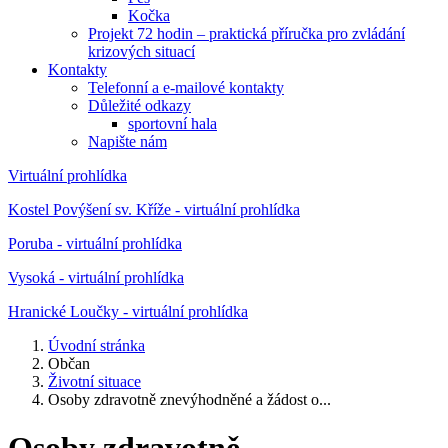
Kočka
Projekt 72 hodin – praktická příručka pro zvládání
krizových situací
Kontakty
Telefonní a e-mailové kontakty
Důležité odkazy
sportovní hala
Napište nám
Virtuální prohlídka
Kostel Povýšení sv. Kříže - virtuální prohlídka
Poruba - virtuální prohlídka
Vysoká - virtuální prohlídka
Hranické Loučky - virtuální prohlídka
Úvodní stránka
Občan
Životní situace
Osoby zdravotně znevýhodněné a žádost o...