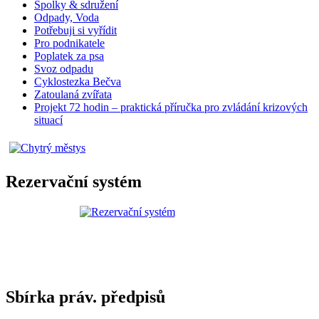
Spolky & sdružení
Odpady, Voda
Potřebuji si vyřídit
Pro podnikatele
Poplatek za psa
Svoz odpadu
Cyklostezka Bečva
Zatoulaná zvířata
Projekt 72 hodin – praktická příručka pro zvládání krizových
situací
Rezervační systém
Sbírka práv. předpisů