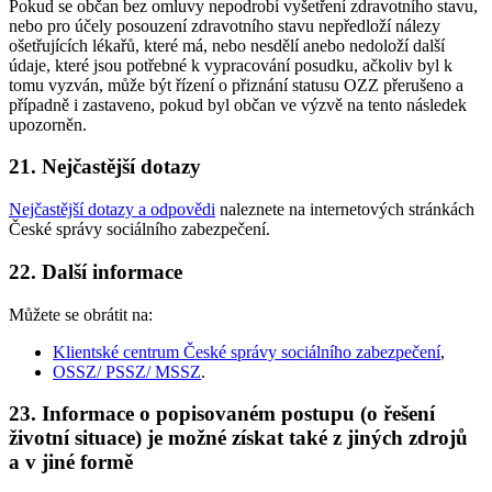
Pokud se občan bez omluvy nepodrobí vyšetření zdravotního stavu,
nebo pro účely posouzení zdravotního stavu nepředloží nálezy
ošetřujících lékařů, které má, nebo nesdělí anebo nedoloží další
údaje, které jsou potřebné k vypracování posudku, ačkoliv byl k
tomu vyzván, může být řízení o přiznání statusu OZZ přerušeno a
případně i zastaveno, pokud byl občan ve výzvě na tento následek
upozorněn.
21. Nejčastější dotazy
Nejčastější dotazy a odpovědi
naleznete na internetových stránkách
České správy sociálního zabezpečení.
22. Další informace
Můžete se obrátit na:
Klientské centrum České správy sociálního zabezpečení
,
OSSZ/ PSSZ/ MSSZ
.
23. Informace o popisovaném postupu (o řešení
životní situace) je možné získat také z jiných zdrojů
a v jiné formě