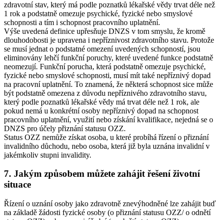
zdravotní stav, který má podle poznatků lékařské vědy trvat déle než
1 rok a podstatně omezuje psychické, fyzické nebo smyslové
schopnosti a tím i schopnost pracovního uplatnění.
Výše uvedená definice upřesňuje DNZS v tom smyslu, že kromě
dlouhodobosti je upravena i nepříznivost zdravotního stavu. Protože
se musí jednat o podstatné omezení uvedených schopností, jsou
eliminovány lehčí funkční poruchy, které uvedené funkce podstatně
neomezují. Funkční porucha, která podstatně omezuje psychické,
fyzické nebo smyslové schopnosti, musí mít také nepříznivý dopad
na pracovní uplatnění. To znamená, že některá schopnost sice může
být podstatně omezena z důvodu nepříznivého zdravotního stavu,
který podle poznatků lékařské vědy má trvat déle než 1 rok, ale
pokud nemá u konkrétní osoby nepříznivý dopad na schopnost
pracovního uplatnění, využití nebo získání kvalifikace, nejedná se o
DNZS pro účely přiznání statusu OZZ.
Status OZZ nemůže získat osoba, u které probíhá řízení o přiznání
invalidního důchodu, nebo osoba, která již byla uznána invalidní v
jakémkoliv stupni invalidity.
7. Jakým způsobem můžete zahájit řešení životní
situace
Řízení o uznání osoby jako zdravotně znevýhodněné lze zahájit buď
na základě žádosti fyzické osoby (o přiznání statusu OZZ/ o odnětí