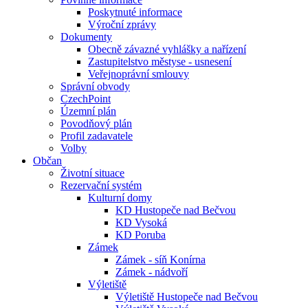
Poskytnuté informace
Výroční zprávy
Dokumenty
Obecně závazné vyhlášky a nařízení
Zastupitelstvo městyse - usnesení
Veřejnoprávní smlouvy
Správní obvody
CzechPoint
Územní plán
Povodňový plán
Profil zadavatele
Volby
Občan
Životní situace
Rezervační systém
Kulturní domy
KD Hustopeče nad Bečvou
KD Vysoká
KD Poruba
Zámek
Zámek - síň Konírna
Zámek - nádvoří
Výletiště
Výletiště Hustopeče nad Bečvou