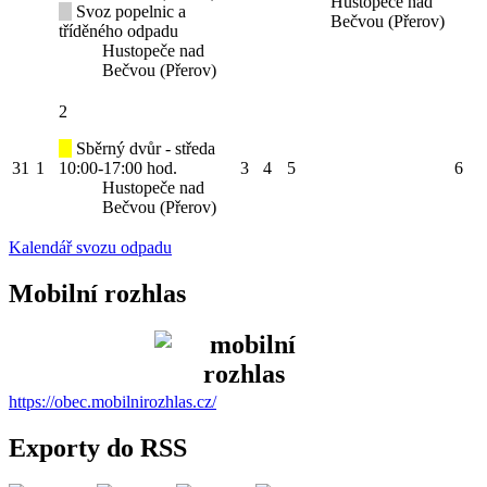
Hustopeče nad
Svoz popelnic a
Bečvou (Přerov)
tříděného odpadu
Hustopeče nad
Bečvou (Přerov)
2
Sběrný dvůr - středa
31
1
10:00-17:00 hod.
3
4
5
6
Hustopeče nad
Bečvou (Přerov)
Kalendář svozu odpadu
Mobilní rozhlas
https://obec.mobilnirozhlas.cz/
Exporty do RSS