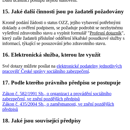
Další účastníci postupu nejsou stanoveni.
15. Jaké další činnosti jsou po žadateli požadovány
Kromě podání žádosti o status OZZ, jejího vybavení potřebnými
doklady a ověření podpisem, se požaduje podrobit se nezbytnému
vyšetření zdravotního stavu a vyplnit formulář "
Profesní dotazník
",
který zašle žadateli příslušné oddělení lékařské posudkové služby s
informací, týkající se posuzování jeho zdravotního stavu.
16. Elektronická služba, kterou lze využít
Své dotazy můžete posílat na
elektronické podatelny jednotlivých
pracovišť České správy sociálního zabezpečení
.
17. Podle kterého právního předpisu se postupuje
Zákon č. 582/1991 Sb., o organizaci a provádění sociálního
zabezpečení, ve znění pozdějších předpisů
Zákon č. 435/2004 Sb., o zaměstnanosti, ve znění pozdějších
předpisů
18. Jaké jsou související předpisy