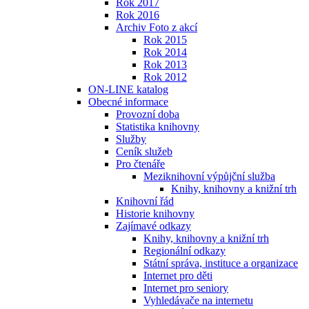
Rok 2017
Rok 2016
Archiv Foto z akcí
Rok 2015
Rok 2014
Rok 2013
Rok 2012
ON-LINE katalog
Obecné informace
Provozní doba
Statistika knihovny
Služby
Ceník služeb
Pro čtenáře
Meziknihovní výpůjční služba
Knihy, knihovny a knižní trh
Knihovní řád
Historie knihovny
Zajímavé odkazy
Knihy, knihovny a knižní trh
Regionální odkazy
Státní správa, instituce a organizace
Internet pro děti
Internet pro seniory
Vyhledávače na internetu