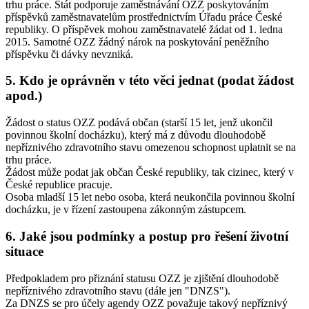
trhu práce. Stát podporuje zaměstnávání OZZ poskytováním
příspěvků zaměstnavatelům prostřednictvím Úřadu práce České
republiky. O příspěvek mohou zaměstnavatelé žádat od 1. ledna
2015. Samotné OZZ žádný nárok na poskytování peněžního
příspěvku či dávky nevzniká.
5. Kdo je oprávněn v této věci jednat (podat žádost
apod.)
Žádost o status OZZ podává občan (starší 15 let, jenž ukončil
povinnou školní docházku), který má z důvodu dlouhodobě
nepříznivého zdravotního stavu omezenou schopnost uplatnit se na
trhu práce.
Žádost může podat jak občan České republiky, tak cizinec, který v
České republice pracuje.
Osoba mladší 15 let nebo osoba, která neukončila povinnou školní
docházku, je v řízení zastoupena zákonným zástupcem.
6. Jaké jsou podmínky a postup pro řešení životní
situace
Předpokladem pro přiznání statusu OZZ je zjištění dlouhodobě
nepříznivého zdravotního stavu (dále jen "DNZS").
Za DNZS se pro účely agendy OZZ považuje takový nepříznivý