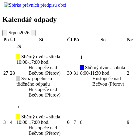
Kalendář odpady
Srpen
2026
Po
Út
St
Čt
Pá
So
Ne
29
Sběrný dvůr - středa
1
10:00-17:00 hod.
Hustopeče nad
Sběrný dvůr - sobota
27
28
Bečvou (Přerov)
30
31
8:00-11:30 hod.
2
Svoz popelnic a
Hustopeče nad
tříděného odpadu
Bečvou (Přerov)
Hustopeče nad
Bečvou (Přerov)
5
Sběrný dvůr - středa
3
4
10:00-17:00 hod.
6
7
8
9
Hustopeče nad
Bečvou (Přerov)