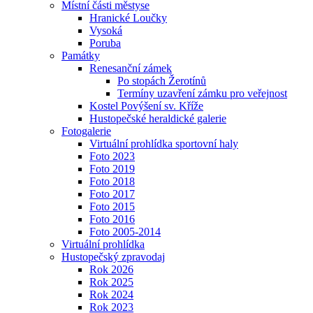
Místní části městyse
Hranické Loučky
Vysoká
Poruba
Památky
Renesanční zámek
Po stopách Žerotínů
Termíny uzavření zámku pro veřejnost
Kostel Povýšení sv. Kříže
Hustopečské heraldické galerie
Fotogalerie
Virtuální prohlídka sportovní haly
Foto 2023
Foto 2019
Foto 2018
Foto 2017
Foto 2015
Foto 2016
Foto 2005-2014
Virtuální prohlídka
Hustopečský zpravodaj
Rok 2026
Rok 2025
Rok 2024
Rok 2023