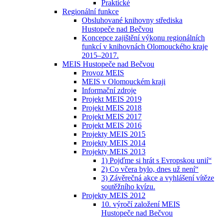
Praktické
Regionální funkce
Obsluhované knihovny střediska
Hustopeče nad Bečvou
Koncepce zajištění výkonu regionálních
funkcí v knihovnách Olomouckého kraje
2015–2017.
MEIS Hustopeče nad Bečvou
Provoz MEIS
MEIS v Olomouckém kraji
Informační zdroje
Projekt MEIS 2019
Projekt MEIS 2018
Projekt MEIS 2017
Projekt MEIS 2016
Projekty MEIS 2015
Projekty MEIS 2014
Projekty MEIS 2013
1) Pojďme si hrát s Evropskou unií“
2) Co včera bylo, dnes už není“
3) Závěrečná akce a vyhlášení vítěze
soutěžního kvízu.
Projekty MEIS 2012
10. výročí založení MEIS
Hustopeče nad Bečvou