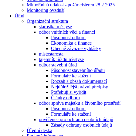
Mimořádná událost - požár cisteren 28.2.2025
Monitoring ovzduší
Úřad
Organizační struktura
starostka městyse
odbor vnitřních věcí a financí
Působnost odboru
Ekonomika a finance
Obecně závazné vyhlášky
místostarosta
tajemník úřadu městyse
odbor stavební úřad
Působnost stavebního úřadu
Formuláře ke stažení
Rozsah a obsah dokumentací
Nejdůležitější právní předpisy
Potřebuji si vyřídit
Články odboru
odbor správa majetku a životního prostředí
Působnost odboru
Formuláře ke stažení
pověřenec pro ochranu osobních údajů
Zásady ochrany osobních údajů
Úřední deska
Povinné informace