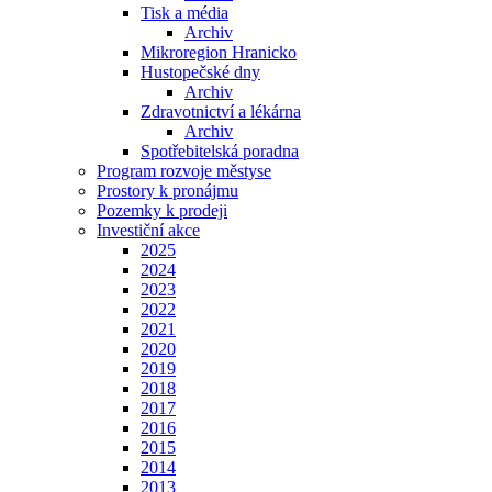
Tisk a média
Archiv
Mikroregion Hranicko
Hustopečské dny
Archiv
Zdravotnictví a lékárna
Archiv
Spotřebitelská poradna
Program rozvoje městyse
Prostory k pronájmu
Pozemky k prodeji
Investiční akce
2025
2024
2023
2022
2021
2020
2019
2018
2017
2016
2015
2014
2013