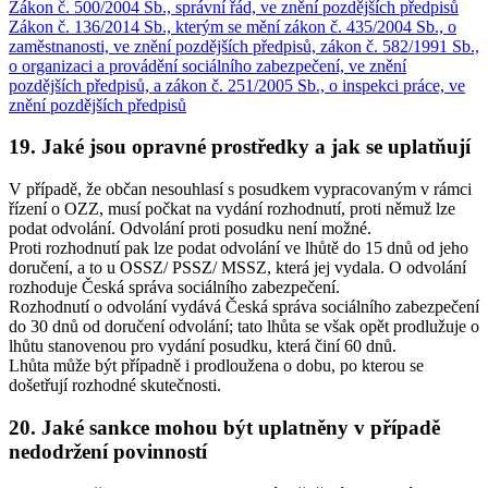
Zákon č. 500/2004 Sb., správní řád, ve znění pozdějších předpisů
Zákon č. 136/2014 Sb., kterým se mění zákon č. 435/2004 Sb., o
zaměstnanosti, ve znění pozdějších předpisů, zákon č. 582/1991 Sb.,
o organizaci a provádění sociálního zabezpečení, ve znění
pozdějších předpisů, a zákon č. 251/2005 Sb., o inspekci práce, ve
znění pozdějších předpisů
19. Jaké jsou opravné prostředky a jak se uplatňují
V případě, že občan nesouhlasí s posudkem vypracovaným v rámci
řízení o OZZ, musí počkat na vydání rozhodnutí, proti němuž lze
podat odvolání. Odvolání proti posudku není možné.
Proti rozhodnutí pak lze podat odvolání ve lhůtě do 15 dnů od jeho
doručení, a to u OSSZ/ PSSZ/ MSSZ, která jej vydala. O odvolání
rozhoduje Česká správa sociálního zabezpečení.
Rozhodnutí o odvolání vydává Česká správa sociálního zabezpečení
do 30 dnů od doručení odvolání; tato lhůta se však opět prodlužuje o
lhůtu stanovenou pro vydání posudku, která činí 60 dnů.
Lhůta může být případně i prodloužena o dobu, po kterou se
došetřují rozhodné skutečnosti.
20. Jaké sankce mohou být uplatněny v případě
nedodržení povinností