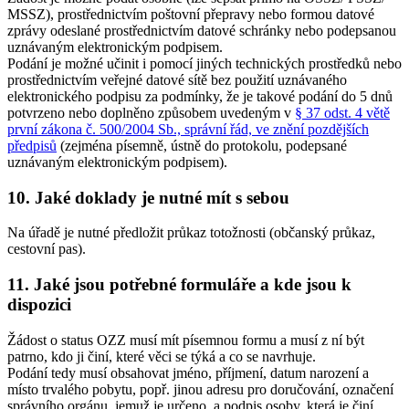
MSSZ), prostřednictvím poštovní přepravy nebo formou datové
zprávy odeslané prostřednictvím datové schránky nebo podepsanou
uznávaným elektronickým podpisem.
Podání je možné učinit i pomocí jiných technických prostředků nebo
prostřednictvím veřejné datové sítě bez použití uznávaného
elektronického podpisu za podmínky, že je takové podání do 5 dnů
potvrzeno nebo doplněno způsobem uvedeným v
§ 37 odst. 4 větě
první zákona č. 500/2004 Sb., správní řád, ve znění pozdějších
předpisů
(zejména písemně, ústně do protokolu, podepsané
uznávaným elektronickým podpisem).
10. Jaké doklady je nutné mít s sebou
Na úřadě je nutné předložit průkaz totožnosti (občanský průkaz,
cestovní pas).
11. Jaké jsou potřebné formuláře a kde jsou k
dispozici
Žádost o status OZZ musí mít písemnou formu a musí z ní být
patrno, kdo ji činí, které věci se týká a co se navrhuje.
Podání tedy musí obsahovat jméno, příjmení, datum narození a
místo trvalého pobytu, popř. jinou adresu pro doručování, označení
správního orgánu, jemuž je určeno, a podpis osoby, která je činí.