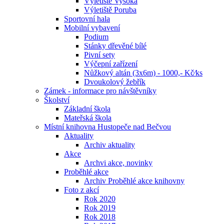
Výletiště Vysoká
Výletiště Poruba
Sportovní hala
Mobilní vybavení
Podium
Stánky dřevěné bílé
Pivní sety
Výčepní zařízení
Nůžkový altán (3x6m) - 1000,- Kč⁄ks
Dvoukolový žebřík
Zámek - informace pro návštěvníky
Školství
Základní škola
Mateřská škola
Místní knihovna Hustopeče nad Bečvou
Aktuality
Archiv aktuality
Akce
Archvi akce, novinky
Proběhlé akce
Archiv Proběhlé akce knihovny
Foto z akcí
Rok 2020
Rok 2019
Rok 2018