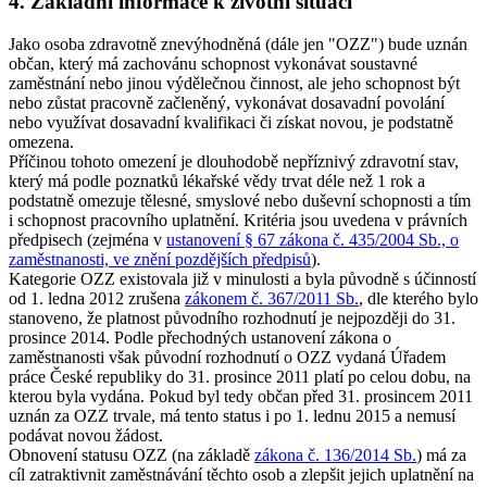
4. Základní informace k životní situaci
Jako osoba zdravotně znevýhodněná (dále jen "OZZ") bude uznán
občan, který má zachovánu schopnost vykonávat soustavné
zaměstnání nebo jinou výdělečnou činnost, ale jeho schopnost být
nebo zůstat pracovně začleněný, vykonávat dosavadní povolání
nebo využívat dosavadní kvalifikaci či získat novou, je podstatně
omezena.
Příčinou tohoto omezení je dlouhodobě nepříznivý zdravotní stav,
který má podle poznatků lékařské vědy trvat déle než 1 rok a
podstatně omezuje tělesné, smyslové nebo duševní schopnosti a tím
i schopnost pracovního uplatnění. Kritéria jsou uvedena v právních
předpisech (zejména v
ustanovení § 67 zákona č. 435/2004 Sb., o
zaměstnanosti, ve znění pozdějších předpisů
).
Kategorie OZZ existovala již v minulosti a byla původně s účinností
od 1. ledna 2012 zrušena
zákonem č. 367/2011 Sb.
, dle kterého bylo
stanoveno, že platnost původního rozhodnutí je nejpozději do 31.
prosince 2014. Podle přechodných ustanovení zákona o
zaměstnanosti však původní rozhodnutí o OZZ vydaná Úřadem
práce České republiky do 31. prosince 2011 platí po celou dobu, na
kterou byla vydána. Pokud byl tedy občan před 31. prosincem 2011
uznán za OZZ trvale, má tento status i po 1. lednu 2015 a nemusí
podávat novou žádost.
Obnovení statusu OZZ (na základě
zákona č. 136/2014 Sb.
) má za
cíl zatraktivnit zaměstnávání těchto osob a zlepšit jejich uplatnění na