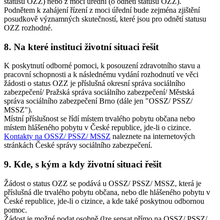
statusu OZZ) nebo z moci úřední (o odnětí statusu OZZ).
Podnětem k zahájení řízení z moci úřední bude zejména zjištění
posudkově významných skutečností, které jsou pro odnětí statusu
OZZ rozhodné.
8. Na které instituci životní situaci řešit
K poskytnutí odborné pomoci, k posouzení zdravotního stavu a
pracovní schopnosti a k následnému vydání rozhodnutí ve věci
žádosti o status OZZ je příslušná okresní správa sociálního
zabezpečení/ Pražská správa sociálního zabezpečení/ Městská
správa sociálního zabezpečení Brno (dále jen "OSSZ/ PSSZ/
MSSZ").
Místní příslušnost se řídí místem trvalého pobytu občana nebo
místem hlášeného pobytu v České republice, jde-li o cizince.
Kontakty na OSSZ/ PSSZ/ MSSZ
naleznete na internetových
stránkách České správy sociálního zabezpečení.
9. Kde, s kým a kdy životní situaci řešit
Žádost o status OZZ se podává u OSSZ/ PSSZ/ MSSZ, která je
příslušná dle trvalého pobytu občana, nebo dle hlášeného pobytu v
České republice, jde-li o cizince, a kde také poskytnou odbornou
pomoc.
Žádost je možné podat osobně (lze sepsat přímo na OSSZ/ PSSZ/