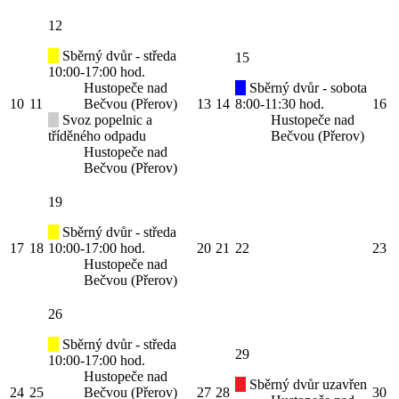
12
Sběrný dvůr - středa
15
10:00-17:00 hod.
Hustopeče nad
Sběrný dvůr - sobota
10
11
Bečvou (Přerov)
13
14
8:00-11:30 hod.
16
Svoz popelnic a
Hustopeče nad
tříděného odpadu
Bečvou (Přerov)
Hustopeče nad
Bečvou (Přerov)
19
Sběrný dvůr - středa
17
18
10:00-17:00 hod.
20
21
22
23
Hustopeče nad
Bečvou (Přerov)
26
Sběrný dvůr - středa
29
10:00-17:00 hod.
Hustopeče nad
Sběrný dvůr uzavřen
24
25
Bečvou (Přerov)
27
28
30