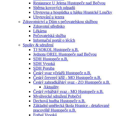
Restaurace U Jelena Hustopeče nad Bečvou
Sběrna kovových odpadů
Ubytovna a hospůdka u hájku Hranické Loučky
Ubytování u jezera
Zdravotnictví a Dům s pečovatelskou službou
Zdravotní středisko
Lékárna
Pečovatelská služba
Informační portál o lécích
Spolky & sdružení
TJ SOKOL Hustopeče n.B.
Jednota OREL Hustopeče nad Bečvou
SDH Hustopeče n.B.
SDH Vysoká
SDH Poruba
Český svaz včelařů Hustopeče n.B.
Český červený kříž - MO Hustopeče n.B.
Český zahradkářský svaz - ZO Hustopeče n.B.
Aktuality
Český rybářský svaz - MO Hustopeče n.B.
Myslivecké sdružení Pobečví
Dechová hudba Hustopeče n.B.
Základní umělecká škola Hranice - detašované
pracoviště Hustopeče n.B.
Fotbal Vysoká