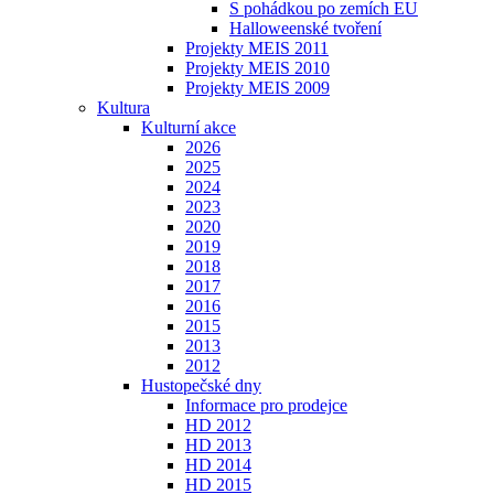
S pohádkou po zemích EU
Halloweenské tvoření
Projekty MEIS 2011
Projekty MEIS 2010
Projekty MEIS 2009
Kultura
Kulturní akce
2026
2025
2024
2023
2020
2019
2018
2017
2016
2015
2013
2012
Hustopečské dny
Informace pro prodejce
HD 2012
HD 2013
HD 2014
HD 2015