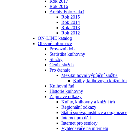
Rok 2017
Rok 2016
Archiv Foto z akcí
Rok 2015
Rok 2014
Rok 2013
Rok 2012
ON-LINE katalog
Obecné informace
Provozní doba
Statistika knihovny
Služby
Ceník služeb
Pro čtenáře
Meziknihovní výpůjční služba
Knihy, knihovny a knižní trh
Knihovní řád
Historie knihovny
Zajímavé odkazy
Knihy, knihovny a knižní trh
Regionální odkazy
Státní správa, instituce a organizace
Internet pro děti
Internet pro seniory
Vyhledávače na internetu