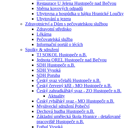
Restaurace U Jelena Hustopeče nad Bečvou
Sběrna kovových odpadů
Ubytovna a hospůdka u hájku Hranické Loučky
Ubytování u jezera
Zdravotnictví a Dům s pečovatelskou službou
Zdravotní středisko
Lékárna
Pečovatelská služba
Informační portál o lécích
Spolky & sdružení
TJ SOKOL Hustopeče n.B.
Jednota OREL Hustopeče nad Bečvou
SDH Hustopeče n.B.
SDH Vysoká
SDH Poruba
Český svaz včelařů Hustopeče n.B.
Český červený kříž - MO Hustopeče n.B.
Český zahradkářský svaz - ZO Hustopeče n.B.
Aktuality
Český rybářský svaz - MO Hustopeče n.B.
Myslivecké sdružení Pobečví
Dechová hudba Hustopeče n.B.
Základní umělecká škola Hranice - detašované
pracoviště Hustopeče n.B.
Fotbal Vysoká