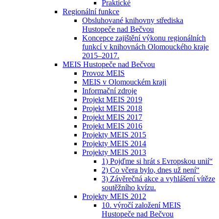
Praktické
Regionální funkce
Obsluhované knihovny střediska
Hustopeče nad Bečvou
Koncepce zajištění výkonu regionálních
funkcí v knihovnách Olomouckého kraje
2015–2017.
MEIS Hustopeče nad Bečvou
Provoz MEIS
MEIS v Olomouckém kraji
Informační zdroje
Projekt MEIS 2019
Projekt MEIS 2018
Projekt MEIS 2017
Projekt MEIS 2016
Projekty MEIS 2015
Projekty MEIS 2014
Projekty MEIS 2013
1) Pojďme si hrát s Evropskou unií“
2) Co včera bylo, dnes už není“
3) Závěrečná akce a vyhlášení vítěze
soutěžního kvízu.
Projekty MEIS 2012
10. výročí založení MEIS
Hustopeče nad Bečvou