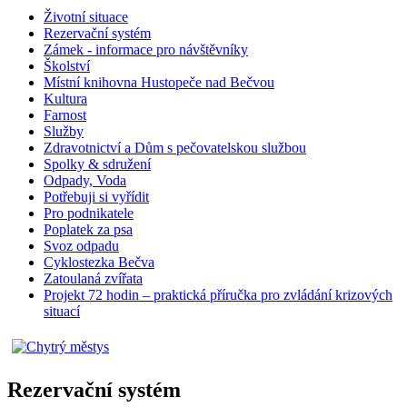
Životní situace
Rezervační systém
Zámek - informace pro návštěvníky
Školství
Místní knihovna Hustopeče nad Bečvou
Kultura
Farnost
Služby
Zdravotnictví a Dům s pečovatelskou službou
Spolky & sdružení
Odpady, Voda
Potřebuji si vyřídit
Pro podnikatele
Poplatek za psa
Svoz odpadu
Cyklostezka Bečva
Zatoulaná zvířata
Projekt 72 hodin – praktická příručka pro zvládání krizových
situací
Rezervační systém