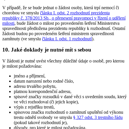
V případě, že se bude jednat o žádost osoby, která trpí nemocí či
chorobou ve smyslu
článku I. odst. 2 rozhodnutí prezidenta
republiky č. 378/2013 Sb., o přenesení pravomoci v řízení o udělení
milosti
, bude žádost o milost po provedeném šetření Ministerstva
spravedlnosti předložena prezidentu republiky k rozhodnutí. Ostatní
žádosti budou po provedeném šetření ministrem spravedlnosti
zamítnuty (ve smyslu
článku I. odst. 1 rozhodnutí
).
10. Jaké doklady je nutné mít s sebou
V žádosti je nutné uvést všechny důležité údaje o osobě, pro kterou
je milost požadována:
jméno a příjmení,
datum narození nebo rodné číslo,
adresu trvalého pobytu,
platnou korespondenční adresu,
spisové značky rozsudků v dané věci s uvedením soudu, který
ve věci rozhodoval (či jejich kopie),
výpis z rejstříku trestů,
spisovou značku rozhodnutí o zamítnutí upuštění od výkonu
trestu odnětí svobody ve smyslu
§ 327 odst. 3 trestního řádu
(pokud takové rozhodnutí je),
důvody, pro které je milost požadována.