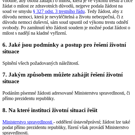
vhodné, aby osoba žádající o milost, která je ve výkonu trestu a chce
žádat o milost ze zdravotních důvodů, nejprve podala žádost na
soud ve smyslu
§ 327 odst. 3 trestního řádu
. Tedy žádost, aby z
důvodu nemoci, která je nevyléčitelná a životu nebezpečná, či z
důvodu nemoci duševní, sám soud upustil od výkonu trestu odnětí
svobody. Po zamítnutí této žádosti soudem je možné podat žádost o
milost s nadějí na kladné vyřízení.
6. Jaké jsou podmínky a postup pro řešení životní
situace
Splnění všech požadovaných náležitostí.
7. Jakým způsobem můžete zahájit řešení životní
situace
Podáním písemné žádosti adresované Ministerstvu spravedlnosti, či
přímo prezidentu republiky.
8. Na které instituci životní situaci řešit
Ministerstvo spravedlnosti
- oddělení ústavněprávní; žádost lze také
podat přímo prezidentu republiky, řízení však provádí Ministerstvo
spravedlnosti.