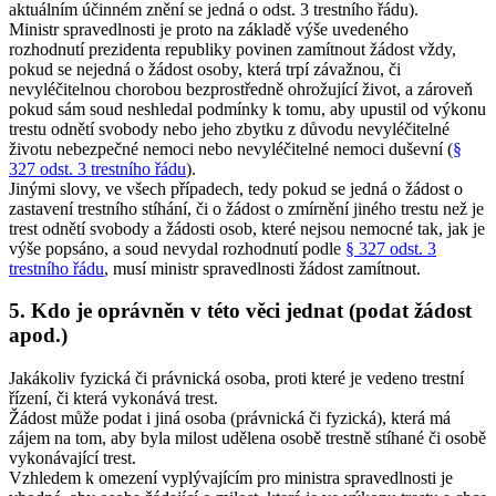
aktuálním účinném znění se jedná o odst. 3 trestního řádu).
Ministr spravedlnosti je proto na základě výše uvedeného
rozhodnutí prezidenta republiky povinen zamítnout žádost vždy,
pokud se nejedná o žádost osoby, která trpí závažnou, či
nevyléčitelnou chorobou bezprostředně ohrožující život, a zároveň
pokud sám soud neshledal podmínky k tomu, aby upustil od výkonu
trestu odnětí svobody nebo jeho zbytku z důvodu nevyléčitelné
životu nebezpečné nemoci nebo nevyléčitelné nemoci duševní (
§
327 odst. 3 trestního řádu
).
Jinými slovy, ve všech případech, tedy pokud se jedná o žádost o
zastavení trestního stíhání, či o žádost o zmírnění jiného trestu než je
trest odnětí svobody a žádosti osob, které nejsou nemocné tak, jak je
výše popsáno, a soud nevydal rozhodnutí podle
§ 327 odst. 3
trestního řádu
, musí ministr spravedlnosti žádost zamítnout.
5. Kdo je oprávněn v této věci jednat (podat žádost
apod.)
Jakákoliv fyzická či právnická osoba, proti které je vedeno trestní
řízení, či která vykonává trest.
Žádost může podat i jiná osoba (právnická či fyzická), která má
zájem na tom, aby byla milost udělena osobě trestně stíhané či osobě
vykonávající trest.
Vzhledem k omezení vyplývajícím pro ministra spravedlnosti je