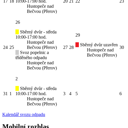
17
18
10:00-17:00 hod.
20
21
22
23
Hustopeče nad
Bečvou (Přerov)
26
Sběrný dvůr - středa
29
10:00-17:00 hod.
Hustopeče nad
Sběrný dvůr uzavřen
24
25
Bečvou (Přerov)
27
28
30
Hustopeče nad
Svoz popelnic a
Bečvou (Přerov)
tříděného odpadu
Hustopeče nad
Bečvou (Přerov)
2
Sběrný dvůr - středa
31
1
10:00-17:00 hod.
3
4
5
6
Hustopeče nad
Bečvou (Přerov)
Kalendář svozu odpadu
Mobilní rozhlas