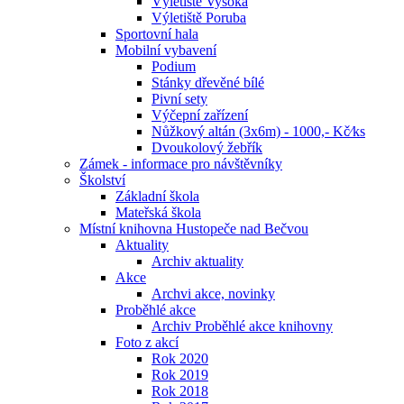
Výletiště Vysoká
Výletiště Poruba
Sportovní hala
Mobilní vybavení
Podium
Stánky dřevěné bílé
Pivní sety
Výčepní zařízení
Nůžkový altán (3x6m) - 1000,- Kč⁄ks
Dvoukolový žebřík
Zámek - informace pro návštěvníky
Školství
Základní škola
Mateřská škola
Místní knihovna Hustopeče nad Bečvou
Aktuality
Archiv aktuality
Akce
Archvi akce, novinky
Proběhlé akce
Archiv Proběhlé akce knihovny
Foto z akcí
Rok 2020
Rok 2019
Rok 2018