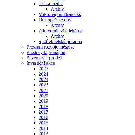
Tisk a média
Archiv
Mikroregion Hranicko
Hustopečské dny
Archiv
Zdravotnictví a lékárna
Archiv
Spotřebitelská poradna
Program rozvoje městyse
Prostory k pronájmu
Pozemky k prodeji
Investiční akce
2025
2024
2023
2022
2021
2020
2019
2018
2017
2016
2015
2014
2013