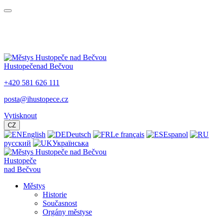
Hustopeče
nad Bečvou
+420 581 626 111
posta@ihustopece.cz
Vytisknout
CZ
English
Deutsch
Le français
Espanol
русский
Українська
Hustopeče
nad Bečvou
Městys
Historie
Současnost
Orgány městyse