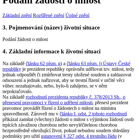
Podání žádosti o milost
Základní znění
Rozšířené znění
Úplné znění
3. Pojmenování (název) životní situace
Podání žádosti o milost
4. Základní informace k životní situaci
Na základě
článku 62 písm. g)
a
článku 63 písm. j) Ústavy České
republiky
je prezident republiky oprávněn udělovat tzv. milost, tedy
jednak odpouštět či zmírňovat tresty uložené soudem a zahlazovat
odsouzení a jednak nařizovat, aby se trestní řízení v určité věci
vůbec nezahajovalo, nebo, bylo-li zahájeno, se v něm
nepokračovalo.
Na základě
rozhodnutí prezidenta republiky č. 378/2013 Sb., o
přenesení pravomoci v řízení o udělení milosti
, přenesl prezident
pravomoc provádět řízení o žádostech o milost na ministra
spravedlnosti. Zároveň mu v
článku I. odst. 2 tohoto rozhodnutí
přikázal zamítat (všechny) žádosti o milost s výjimkou žádostí osob
trpících závažnou chorobou nebo nevyléčitelnou chorobou
bezprostředně ohrožující život, pokud nebudou soudem shledány
podmínky pro užití
ustanovení § 327 odst. 4 trestního řádu
(v