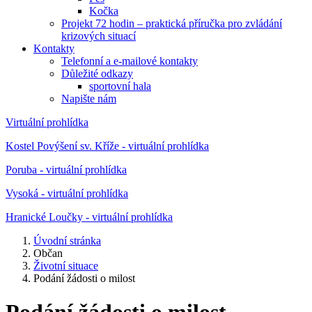
Kočka
Projekt 72 hodin – praktická příručka pro zvládání
krizových situací
Kontakty
Telefonní a e-mailové kontakty
Důležité odkazy
sportovní hala
Napište nám
Virtuální prohlídka
Kostel Povýšení sv. Kříže - virtuální prohlídka
Poruba - virtuální prohlídka
Vysoká - virtuální prohlídka
Hranické Loučky - virtuální prohlídka
Úvodní stránka
Občan
Životní situace
Podání žádosti o milost