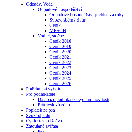
Odpady, Voda
Odpadové hospodářství
Odpadové hospodářství přehled za roky
Svozy, sběrný dvůr
Ceník
MESOH
Vodné, stočné
Ceník 2018
Ceník 2019
Ceník 2020
Ceník 2021
Ceník 2022
Ceník 2023
Ceník 2024
Ceník 2025
Ceník 2026
Potřebuji si vyřídit
Pro podnikatele
Databáze podnikatelských nemovitostí
Průmyslová zóna
Poplatek za psa
Svoz odpadu
Cyklostezka Bečva
Zatoulaná zvířata
Pes