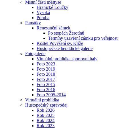
Místní části městyse
Hranické Loučky
Vysoká
Poruba
Památky
Renesanční zámek
Po stopách Žerotínů
Termíny uzavření zámku pro veřejnost
Kostel Povýšení sv. Kříže
Hustopečské heraldické galerie
Fotogalerie
Virtuální prohlídka sportovní haly
Foto 2023
Foto 2019
Foto 2018
Foto 2017
Foto 2015
Foto 2016
Foto 2005-2014
Virtuální prohlídka
Hustopečský zpravodaj
Rok 2026
Rok 2025
Rok 2024
Rok 2023