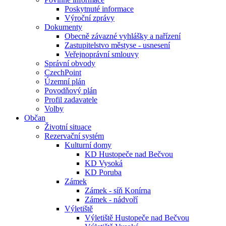
Poskytnuté informace
Výroční zprávy
Dokumenty
Obecně závazné vyhlášky a nařízení
Zastupitelstvo městyse - usnesení
Veřejnoprávní smlouvy
Správní obvody
CzechPoint
Územní plán
Povodňový plán
Profil zadavatele
Volby
Občan
Životní situace
Rezervační systém
Kulturní domy
KD Hustopeče nad Bečvou
KD Vysoká
KD Poruba
Zámek
Zámek - síň Konírna
Zámek - nádvoří
Výletiště
Výletiště Hustopeče nad Bečvou