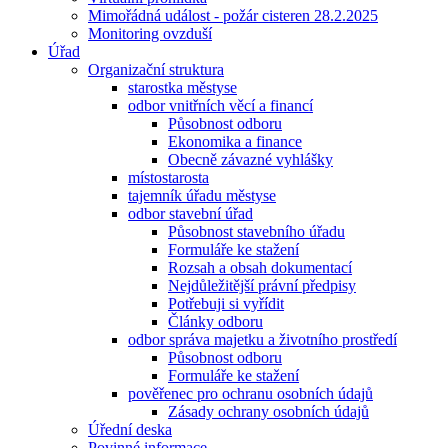
Mimořádná událost - požár cisteren 28.2.2025
Monitoring ovzduší
Úřad
Organizační struktura
starostka městyse
odbor vnitřních věcí a financí
Působnost odboru
Ekonomika a finance
Obecně závazné vyhlášky
místostarosta
tajemník úřadu městyse
odbor stavební úřad
Působnost stavebního úřadu
Formuláře ke stažení
Rozsah a obsah dokumentací
Nejdůležitější právní předpisy
Potřebuji si vyřídit
Články odboru
odbor správa majetku a životního prostředí
Působnost odboru
Formuláře ke stažení
pověřenec pro ochranu osobních údajů
Zásady ochrany osobních údajů
Úřední deska
Povinné informace