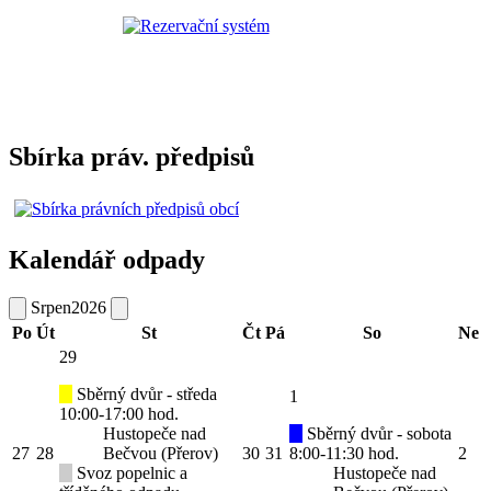
Sbírka práv. předpisů
Kalendář odpady
Srpen
2026
Po
Út
St
Čt
Pá
So
Ne
29
Sběrný dvůr - středa
1
10:00-17:00 hod.
Hustopeče nad
Sběrný dvůr - sobota
27
28
Bečvou (Přerov)
30
31
8:00-11:30 hod.
2
Svoz popelnic a
Hustopeče nad