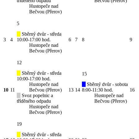
tříděného odpadu
Bečvou (Přerov)
Hustopeče nad
Bečvou (Přerov)
5
Sběrný dvůr - středa
3
4
10:00-17:00 hod.
6
7
8
9
Hustopeče nad
Bečvou (Přerov)
12
Sběrný dvůr - středa
15
10:00-17:00 hod.
Hustopeče nad
Sběrný dvůr - sobota
10
11
Bečvou (Přerov)
13
14
8:00-11:30 hod.
16
Svoz popelnic a
Hustopeče nad
tříděného odpadu
Bečvou (Přerov)
Hustopeče nad
Bečvou (Přerov)
19
Sběrný dvůr - středa