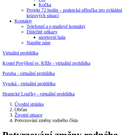
Kočka
Projekt 72 hodin – praktická příručka pro zvládání
krizových situací
Kontakty
Telefonní a e-mailové kontakty
Důležité odkazy
sportovní hala
Napište nám
Virtuální prohlídka
Kostel Povýšení sv. Kříže - virtuální prohlídka
Poruba - virtuální prohlídka
Vysoká - virtuální prohlídka
Hranické Loučky - virtuální prohlídka
Úvodní stránka
Občan
Životní situace
Potvrzování změny rodného čísla