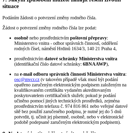
situace
Podáním žádosti o potvrzení změny rodného čísla.
Žádost o potvrzení změny rodného čísla lze podat:
osobně
nebo prostřednictvím
poštovní přepravy
:
Ministerstvo vnitra - odbor správních činností, oddělení
rodných čísel, náměstí Hrdinů 1634/3, 140 21 Praha 4,
prostřednictvím
datové schránky Ministerstva vnitra
(identifikační číslo datové schránky:
6BNAAWP
),
na
e-mail odboru správních činností Ministerstva vnitra
:
osc@mvcr.cz
(v takovém případě však musí být podání
opatřeno zaručeným elektronickým podpisem založeným na
kvalifikovaném certifikátu vydaném akreditovaným
poskytovatelem certifikačních služeb; pokud je podání
učiněno pomocí jiných technických prostředků, zejména
prostřednictvím telefaxu č. 974 816 861 nebo veřejné datové
sítě bez použití zaručeného podpisu, je nutné jej do 5 dnů
potvrdit, tj. učinit jej písemně, osobně, nebo v elektronické
podobě podepsané zaručeným elektronickým podpisem).