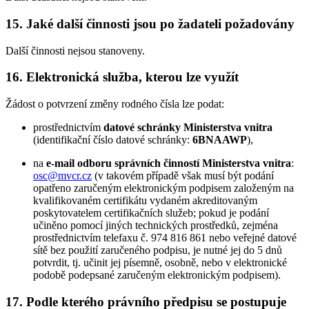
15. Jaké další činnosti jsou po žadateli požadovány
Další činnosti nejsou stanoveny.
16. Elektronická služba, kterou lze využít
Žádost o potvrzení změny rodného čísla lze podat:
prostřednictvím
datové schránky Ministerstva vnitra
(identifikační číslo datové schránky:
6BNAAWP
),
na
e-mail odboru správních činností Ministerstva vnitra
:
osc@mvcr.cz
(v takovém případě však musí být podání
opatřeno zaručeným elektronickým podpisem založeným na
kvalifikovaném certifikátu vydaném akreditovaným
poskytovatelem certifikačních služeb; pokud je podání
učiněno pomocí jiných technických prostředků, zejména
prostřednictvím telefaxu č. 974 816 861 nebo veřejné datové
sítě bez použití zaručeného podpisu, je nutné jej do 5 dnů
potvrdit, tj. učinit jej písemně, osobně, nebo v elektronické
podobě podepsané zaručeným elektronickým podpisem).
17. Podle kterého právního předpisu se postupuje