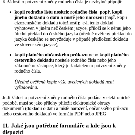
K žádosti o potvrzení změny rodného čísla je nezbytné připojit:
kopii rodného listu nositele rodného čísla
,
popř. kopii
jiného dokladu o datu a místě jeho narození
(např. kopii
cizozemského dokladu totožnosti); je-li tento doklad
vyhotoven v jiném než českém jazyce, přiloží se k němu jeho
úřední překlad do českého jazyka (úředně ověřený překlad do
jazyka českého se nevyžaduje v případě předložení dokladu
ve slovenském jazyce),
kopii platného občanského průkazu
nebo
kopii platného
cestovního dokladu
nositele rodného čísla nebo jeho
zákonného zástupce, který je žadatelem o potvrzení změny
rodného čísla.
Úředně ověřená kopie výše uvedených dokladů není
vyžadována
.
Je-li žádost o potvrzení změny rodného čísla podána v elektronické
podobě, musí se jako přílohy přiložit elektronické obrazy
dokumentů (dokladu o datu a místě narození, občanského průkazu
nebo cestovního dokladu) ve formátu PDF nebo JPEG.
11. Jaké jsou potřebné formuláře a kde jsou k
dispozici