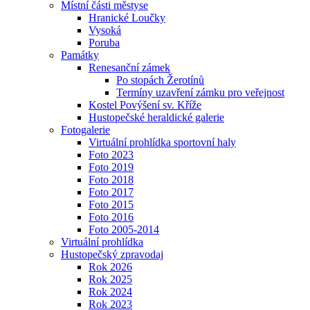
Místní části městyse
Hranické Loučky
Vysoká
Poruba
Památky
Renesanční zámek
Po stopách Žerotínů
Termíny uzavření zámku pro veřejnost
Kostel Povýšení sv. Kříže
Hustopečské heraldické galerie
Fotogalerie
Virtuální prohlídka sportovní haly
Foto 2023
Foto 2019
Foto 2018
Foto 2017
Foto 2015
Foto 2016
Foto 2005-2014
Virtuální prohlídka
Hustopečský zpravodaj
Rok 2026
Rok 2025
Rok 2024
Rok 2023