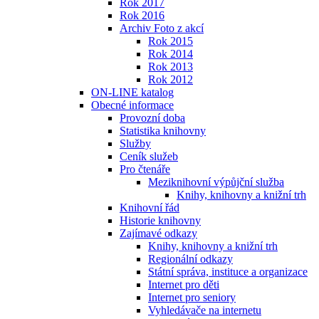
Rok 2017
Rok 2016
Archiv Foto z akcí
Rok 2015
Rok 2014
Rok 2013
Rok 2012
ON-LINE katalog
Obecné informace
Provozní doba
Statistika knihovny
Služby
Ceník služeb
Pro čtenáře
Meziknihovní výpůjční služba
Knihy, knihovny a knižní trh
Knihovní řád
Historie knihovny
Zajímavé odkazy
Knihy, knihovny a knižní trh
Regionální odkazy
Státní správa, instituce a organizace
Internet pro děti
Internet pro seniory
Vyhledávače na internetu