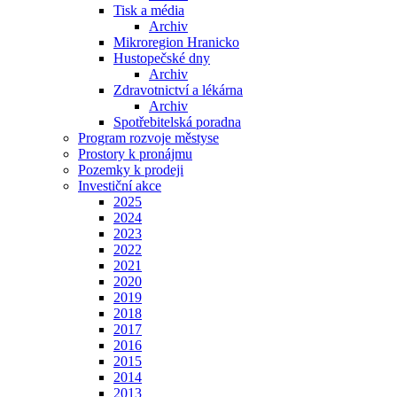
Tisk a média
Archiv
Mikroregion Hranicko
Hustopečské dny
Archiv
Zdravotnictví a lékárna
Archiv
Spotřebitelská poradna
Program rozvoje městyse
Prostory k pronájmu
Pozemky k prodeji
Investiční akce
2025
2024
2023
2022
2021
2020
2019
2018
2017
2016
2015
2014
2013