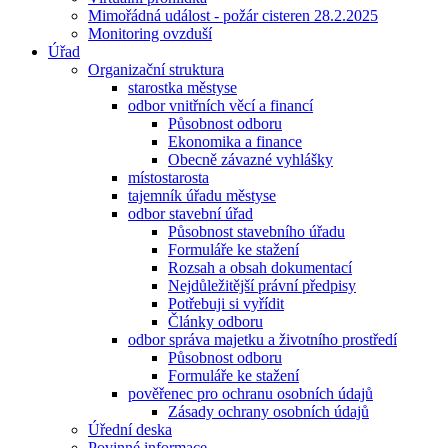
Mimořádná událost - požár cisteren 28.2.2025
Monitoring ovzduší
Úřad
Organizační struktura
starostka městyse
odbor vnitřních věcí a financí
Působnost odboru
Ekonomika a finance
Obecně závazné vyhlášky
místostarosta
tajemník úřadu městyse
odbor stavební úřad
Působnost stavebního úřadu
Formuláře ke stažení
Rozsah a obsah dokumentací
Nejdůležitější právní předpisy
Potřebuji si vyřídit
Články odboru
odbor správa majetku a životního prostředí
Působnost odboru
Formuláře ke stažení
pověřenec pro ochranu osobních údajů
Zásady ochrany osobních údajů
Úřední deska
Povinné informace