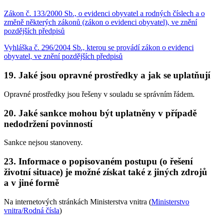
Zákon č. 133/2000 Sb., o evidenci obyvatel a rodných číslech a o
změně některých zákonů (zákon o evidenci obyvatel), ve znění
pozdějších předpisů
Vyhláška č. 296/2004 Sb., kterou se provádí zákon o evidenci
obyvatel, ve znění pozdějších předpisů
19. Jaké jsou opravné prostředky a jak se uplatňují
Opravné prostředky jsou řešeny v souladu se správním řádem.
20. Jaké sankce mohou být uplatněny v případě
nedodržení povinností
Sankce nejsou stanoveny.
23. Informace o popisovaném postupu (o řešení
životní situace) je možné získat také z jiných zdrojů
a v jiné formě
Na internetových stránkách Ministerstva vnitra (
Ministerstvo
vnitra/Rodná čísla
)