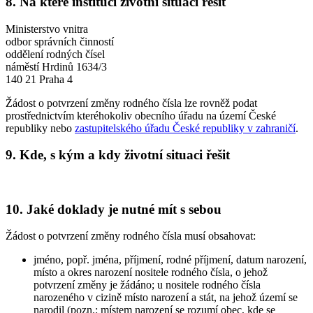
8. Na které instituci životní situaci řešit
Ministerstvo vnitra
odbor správních činností
oddělení rodných čísel
náměstí Hrdinů 1634/3
140 21 Praha 4
Žádost o potvrzení změny rodného čísla lze rovněž podat
prostřednictvím kteréhokoliv obecního úřadu na území České
republiky nebo
zastupitelského úřadu České republiky v zahraničí
.
9. Kde, s kým a kdy životní situaci řešit
10. Jaké doklady je nutné mít s sebou
Žádost o potvrzení změny rodného čísla musí obsahovat:
jméno, popř. jména, příjmení, rodné příjmení, datum narození,
místo a okres narození nositele rodného čísla, o jehož
potvrzení změny je žádáno; u nositele rodného čísla
narozeného v cizině místo narození a stát, na jehož území se
narodil (pozn.: místem narození se rozumí obec, kde se