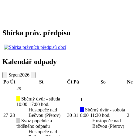
Sbírka práv. předpisů
Kalendář odpady
Srpen
2026
Po
Út
St
Čt
Pá
So
Ne
29
Sběrný dvůr - středa
1
10:00-17:00 hod.
Hustopeče nad
Sběrný dvůr - sobota
27
28
Bečvou (Přerov)
30
31
8:00-11:30 hod.
2
Svoz popelnic a
Hustopeče nad
tříděného odpadu
Bečvou (Přerov)
Hustopeče nad