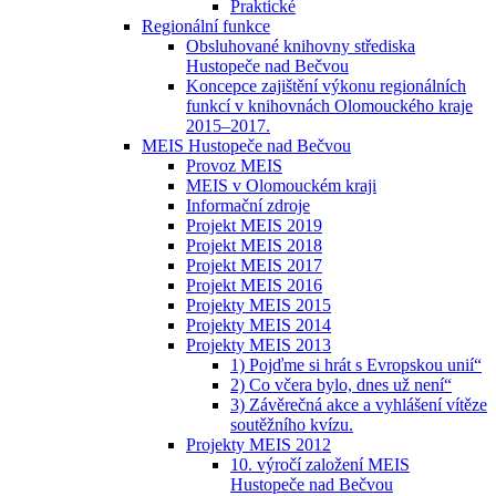
Praktické
Regionální funkce
Obsluhované knihovny střediska
Hustopeče nad Bečvou
Koncepce zajištění výkonu regionálních
funkcí v knihovnách Olomouckého kraje
2015–2017.
MEIS Hustopeče nad Bečvou
Provoz MEIS
MEIS v Olomouckém kraji
Informační zdroje
Projekt MEIS 2019
Projekt MEIS 2018
Projekt MEIS 2017
Projekt MEIS 2016
Projekty MEIS 2015
Projekty MEIS 2014
Projekty MEIS 2013
1) Pojďme si hrát s Evropskou unií“
2) Co včera bylo, dnes už není“
3) Závěrečná akce a vyhlášení vítěze
soutěžního kvízu.
Projekty MEIS 2012
10. výročí založení MEIS
Hustopeče nad Bečvou