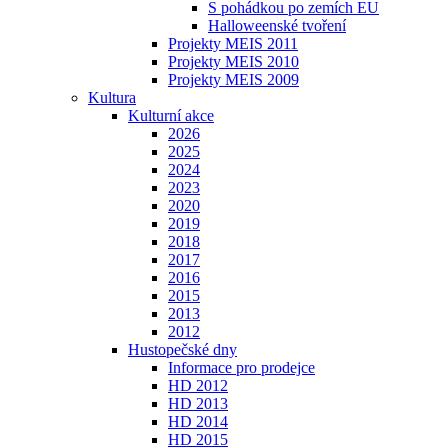
S pohádkou po zemích EU
Halloweenské tvoření
Projekty MEIS 2011
Projekty MEIS 2010
Projekty MEIS 2009
Kultura
Kulturní akce
2026
2025
2024
2023
2020
2019
2018
2017
2016
2015
2013
2012
Hustopečské dny
Informace pro prodejce
HD 2012
HD 2013
HD 2014
HD 2015