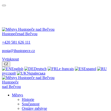
Hustopeče
nad Bečvou
+420 581 626 111
posta@ihustopece.cz
Vytisknout
CZ
English
Deutsch
Le français
Espanol
русский
Українська
Hustopeče
nad Bečvou
Městys
Historie
Současnost
Orgány městyse