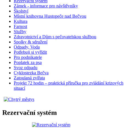
Rezervační systém
Zámek - informace pro návštěvníky
Školství
Místní knihovna Hustopeče nad Bečvou
Kultura
Farnost
Služby
Zdravotnictví a Dům s pečovatelskou službou
Spolky & sdružení
Odpady, Voda
Potřebuji si vyřídit
Pro podnikatele
Poplatek za psa
Svoz odpadu
Cyklostezka Bečva
Zatoulaná zvířata
Projekt 72 hodin – praktická příručka pro zvládání krizových
situací
Rezervační systém