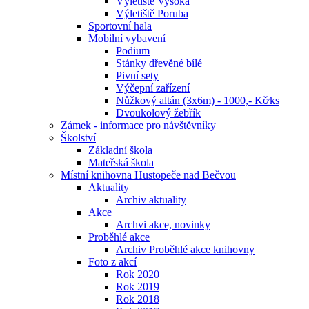
Výletiště Vysoká
Výletiště Poruba
Sportovní hala
Mobilní vybavení
Podium
Stánky dřevěné bílé
Pivní sety
Výčepní zařízení
Nůžkový altán (3x6m) - 1000,- Kč⁄ks
Dvoukolový žebřík
Zámek - informace pro návštěvníky
Školství
Základní škola
Mateřská škola
Místní knihovna Hustopeče nad Bečvou
Aktuality
Archiv aktuality
Akce
Archvi akce, novinky
Proběhlé akce
Archiv Proběhlé akce knihovny
Foto z akcí
Rok 2020
Rok 2019
Rok 2018