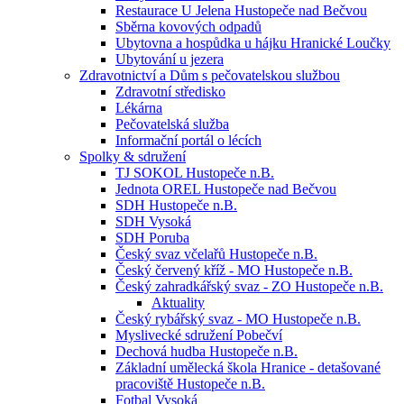
Restaurace U Jelena Hustopeče nad Bečvou
Sběrna kovových odpadů
Ubytovna a hospůdka u hájku Hranické Loučky
Ubytování u jezera
Zdravotnictví a Dům s pečovatelskou službou
Zdravotní středisko
Lékárna
Pečovatelská služba
Informační portál o lécích
Spolky & sdružení
TJ SOKOL Hustopeče n.B.
Jednota OREL Hustopeče nad Bečvou
SDH Hustopeče n.B.
SDH Vysoká
SDH Poruba
Český svaz včelařů Hustopeče n.B.
Český červený kříž - MO Hustopeče n.B.
Český zahradkářský svaz - ZO Hustopeče n.B.
Aktuality
Český rybářský svaz - MO Hustopeče n.B.
Myslivecké sdružení Pobečví
Dechová hudba Hustopeče n.B.
Základní umělecká škola Hranice - detašované
pracoviště Hustopeče n.B.
Fotbal Vysoká