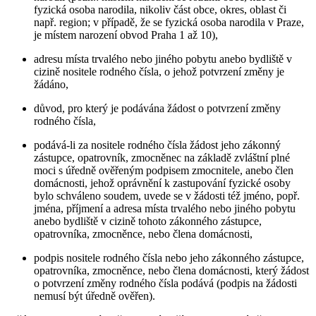
fyzická osoba narodila, nikoliv část obce, okres, oblast či
např. region; v případě, že se fyzická osoba narodila v Praze,
je místem narození obvod Praha 1 až 10),
adresu místa trvalého nebo jiného pobytu anebo bydliště v
cizině nositele rodného čísla, o jehož potvrzení změny je
žádáno,
důvod, pro který je podávána žádost o potvrzení změny
rodného čísla,
podává-li za nositele rodného čísla žádost jeho zákonný
zástupce, opatrovník, zmocněnec na základě zvláštní plné
moci s úředně ověřeným podpisem zmocnitele, anebo člen
domácnosti, jehož oprávnění k zastupování fyzické osoby
bylo schváleno soudem, uvede se v žádosti též jméno, popř.
jména, příjmení a adresa místa trvalého nebo jiného pobytu
anebo bydliště v cizině tohoto zákonného zástupce,
opatrovníka, zmocněnce, nebo člena domácnosti,
podpis nositele rodného čísla nebo jeho zákonného zástupce,
opatrovníka, zmocněnce, nebo člena domácnosti, který žádost
o potvrzení změny rodného čísla podává (podpis na žádosti
nemusí být úředně ověřen).