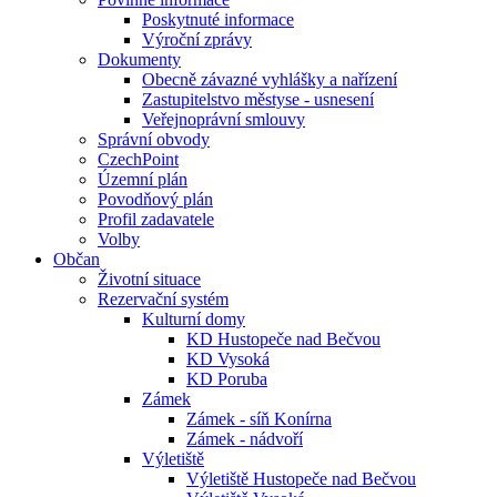
Poskytnuté informace
Výroční zprávy
Dokumenty
Obecně závazné vyhlášky a nařízení
Zastupitelstvo městyse - usnesení
Veřejnoprávní smlouvy
Správní obvody
CzechPoint
Územní plán
Povodňový plán
Profil zadavatele
Volby
Občan
Životní situace
Rezervační systém
Kulturní domy
KD Hustopeče nad Bečvou
KD Vysoká
KD Poruba
Zámek
Zámek - síň Konírna
Zámek - nádvoří
Výletiště
Výletiště Hustopeče nad Bečvou