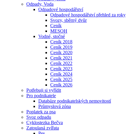
Odpady, Voda
Odpadové hospodářství
Odpadové hospodářství přehled za roky
Svozy, sběrný dvůr
Ceník
MESOH
Vodné, stočné
Ceník 2018
Ceník 2019
Ceník 2020
Ceník 2021
Ceník 2022
Ceník 2023
Ceník 2024
Ceník 2025
Ceník 2026
Potřebuji si vyřídit
Pro podnikatele
Databáze podnikatelských nemovitostí
Průmyslová zóna
Poplatek za psa
Svoz odpadu
Cyklostezka Bečva
Zatoulaná zvířata
Pes