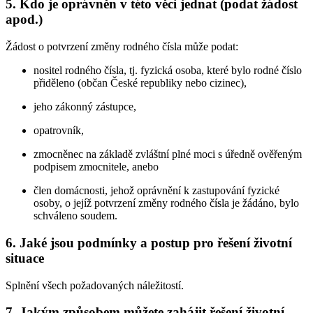
5. Kdo je oprávněn v této věci jednat (podat žádost
apod.)
Žádost o potvrzení změny rodného čísla může podat:
nositel rodného čísla, tj. fyzická osoba, které bylo rodné číslo
přiděleno (občan České republiky nebo cizinec),
jeho zákonný zástupce,
opatrovník,
zmocněnec na základě zvláštní plné moci s úředně ověřeným
podpisem zmocnitele, anebo
člen domácnosti, jehož oprávnění k zastupování fyzické
osoby, o jejíž potvrzení změny rodného čísla je žádáno, bylo
schváleno soudem.
6. Jaké jsou podmínky a postup pro řešení životní
situace
Splnění všech požadovaných náležitostí.
7. Jakým způsobem můžete zahájit řešení životní