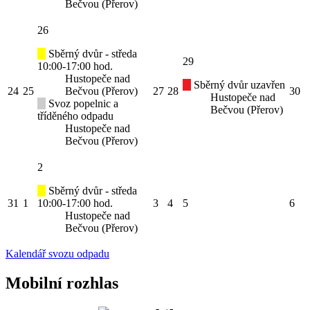
Bečvou (Přerov)
26
Sběrný dvůr - středa
29
10:00-17:00 hod.
Hustopeče nad
Sběrný dvůr uzavřen
24
25
Bečvou (Přerov)
27
28
30
Hustopeče nad
Svoz popelnic a
Bečvou (Přerov)
tříděného odpadu
Hustopeče nad
Bečvou (Přerov)
2
Sběrný dvůr - středa
31
1
10:00-17:00 hod.
3
4
5
6
Hustopeče nad
Bečvou (Přerov)
Kalendář svozu odpadu
Mobilní rozhlas