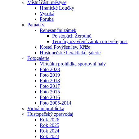
Místní části městyse
Hranické Loučky
Vysoká
Poruba
Památky
Renesanční zámek
Po stopách Žerotínů
Termíny uzavření zámku pro veřejnost
Kostel Povýšení sv. Kříže
Hustopečské heraldické galerie
Fotogalerie
Virtuální prohlídka sportovní haly
Foto 2023
Foto 2019
Foto 2018
Foto 2017
Foto 2015
Foto 2016
Foto 2005-2014
Virtuální prohlídka
Hustopečský zpravodaj
Rok 2026
Rok 2025
Rok 2024
Rok 2023