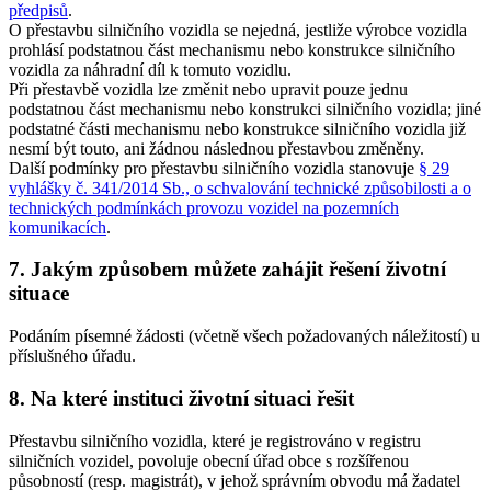
předpisů
.
O přestavbu silničního vozidla se nejedná, jestliže výrobce vozidla
prohlásí podstatnou část mechanismu nebo konstrukce silničního
vozidla za náhradní díl k tomuto vozidlu.
Při přestavbě vozidla lze změnit nebo upravit pouze jednu
podstatnou část mechanismu nebo konstrukci silničního vozidla; jiné
podstatné části mechanismu nebo konstrukce silničního vozidla již
nesmí být touto, ani žádnou následnou přestavbou změněny.
Další podmínky pro přestavbu silničního vozidla stanovuje
§ 29
vyhlášky č. 341/2014 Sb., o schvalování technické způsobilosti a o
technických podmínkách provozu vozidel na pozemních
komunikacích
.
7. Jakým způsobem můžete zahájit řešení životní
situace
Podáním písemné žádosti (včetně všech požadovaných náležitostí) u
příslušného úřadu.
8. Na které instituci životní situaci řešit
Přestavbu silničního vozidla, které je registrováno v registru
silničních vozidel, povoluje obecní úřad obce s rozšířenou
působností (resp. magistrát), v jehož správním obvodu má žadatel