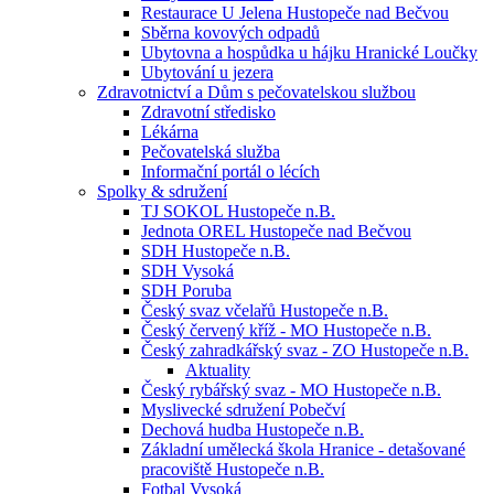
Restaurace U Jelena Hustopeče nad Bečvou
Sběrna kovových odpadů
Ubytovna a hospůdka u hájku Hranické Loučky
Ubytování u jezera
Zdravotnictví a Dům s pečovatelskou službou
Zdravotní středisko
Lékárna
Pečovatelská služba
Informační portál o lécích
Spolky & sdružení
TJ SOKOL Hustopeče n.B.
Jednota OREL Hustopeče nad Bečvou
SDH Hustopeče n.B.
SDH Vysoká
SDH Poruba
Český svaz včelařů Hustopeče n.B.
Český červený kříž - MO Hustopeče n.B.
Český zahradkářský svaz - ZO Hustopeče n.B.
Aktuality
Český rybářský svaz - MO Hustopeče n.B.
Myslivecké sdružení Pobečví
Dechová hudba Hustopeče n.B.
Základní umělecká škola Hranice - detašované
pracoviště Hustopeče n.B.
Fotbal Vysoká