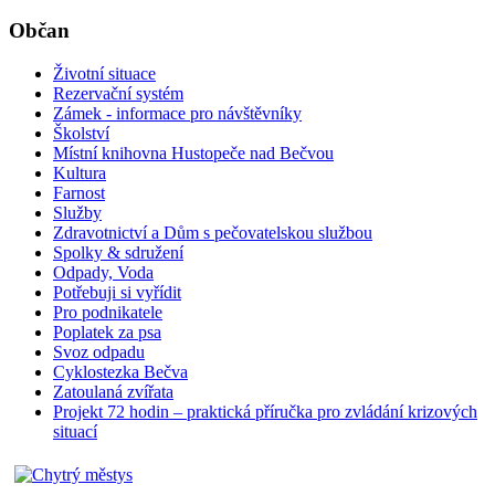
Občan
Životní situace
Rezervační systém
Zámek - informace pro návštěvníky
Školství
Místní knihovna Hustopeče nad Bečvou
Kultura
Farnost
Služby
Zdravotnictví a Dům s pečovatelskou službou
Spolky & sdružení
Odpady, Voda
Potřebuji si vyřídit
Pro podnikatele
Poplatek za psa
Svoz odpadu
Cyklostezka Bečva
Zatoulaná zvířata
Projekt 72 hodin – praktická příručka pro zvládání krizových
situací