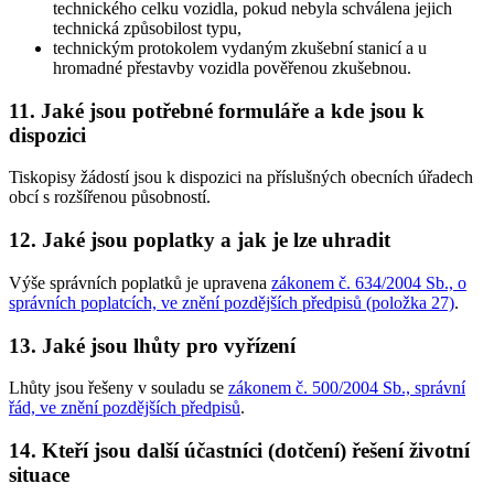
technického celku vozidla, pokud nebyla schválena jejich
technická způsobilost typu,
technickým protokolem vydaným zkušební stanicí a u
hromadné přestavby vozidla pověřenou zkušebnou.
11. Jaké jsou potřebné formuláře a kde jsou k
dispozici
Tiskopisy žádostí jsou k dispozici na příslušných obecních úřadech
obcí s rozšířenou působností.
12. Jaké jsou poplatky a jak je lze uhradit
Výše správních poplatků je upravena
zákonem č. 634/2004 Sb., o
správních poplatcích, ve znění pozdějších předpisů (položka 27)
.
13. Jaké jsou lhůty pro vyřízení
Lhůty jsou řešeny v souladu se
zákonem č. 500/2004 Sb., správní
řád, ve znění pozdějších předpisů
.
14. Kteří jsou další účastníci (dotčení) řešení životní
situace