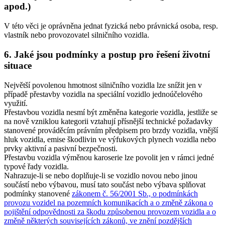
apod.)
V této věci je oprávněna jednat fyzická nebo právnická osoba, resp.
vlastník nebo provozovatel silničního vozidla.
6. Jaké jsou podmínky a postup pro řešení životní
situace
Největší povolenou hmotnost silničního vozidla lze snížit jen v
případě přestavby vozidla na speciální vozidlo jednoúčelového
využití.
Přestavbou vozidla nesmí být změněna kategorie vozidla, jestliže se
na nově vzniklou kategorii vztahují přísnější technické požadavky
stanovené prováděcím právním předpisem pro brzdy vozidla, vnější
hluk vozidla, emise škodlivin ve výfukových plynech vozidla nebo
prvky aktivní a pasivní bezpečnosti.
Přestavbu vozidla výměnou karoserie lze povolit jen v rámci jedné
typové řady vozidla.
Nahrazuje-li se nebo doplňuje-li se vozidlo novou nebo jinou
součástí nebo výbavou, musí tato součást nebo výbava splňovat
podmínky stanovené
zákonem č. 56/2001 Sb., o podmínkách
provozu vozidel na pozemních komunikacích a o změně zákona o
pojištění odpovědnosti za škodu způsobenou provozem vozidla a o
změně některých souvisejících zákonů, ve znění pozdějších