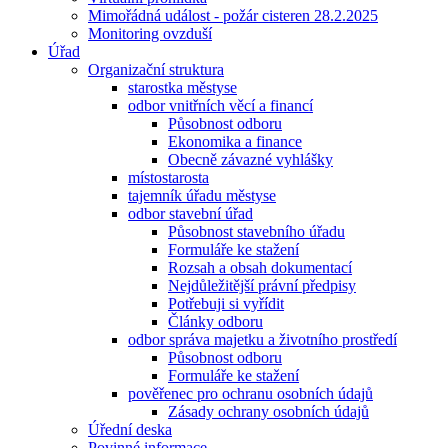
Mimořádná událost - požár cisteren 28.2.2025
Monitoring ovzduší
Úřad
Organizační struktura
starostka městyse
odbor vnitřních věcí a financí
Působnost odboru
Ekonomika a finance
Obecně závazné vyhlášky
místostarosta
tajemník úřadu městyse
odbor stavební úřad
Působnost stavebního úřadu
Formuláře ke stažení
Rozsah a obsah dokumentací
Nejdůležitější právní předpisy
Potřebuji si vyřídit
Články odboru
odbor správa majetku a životního prostředí
Působnost odboru
Formuláře ke stažení
pověřenec pro ochranu osobních údajů
Zásady ochrany osobních údajů
Úřední deska
Povinné informace