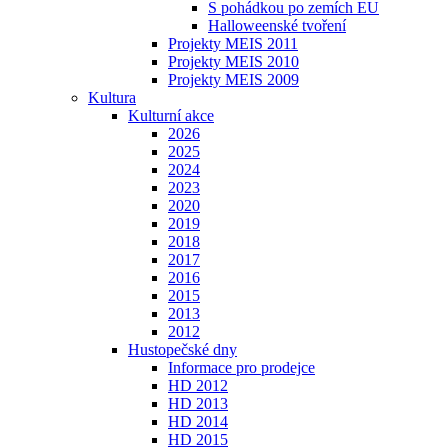
S pohádkou po zemích EU
Halloweenské tvoření
Projekty MEIS 2011
Projekty MEIS 2010
Projekty MEIS 2009
Kultura
Kulturní akce
2026
2025
2024
2023
2020
2019
2018
2017
2016
2015
2013
2012
Hustopečské dny
Informace pro prodejce
HD 2012
HD 2013
HD 2014
HD 2015