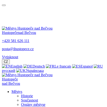
Hustopeče
nad Bečvou
+420 581 626 111
posta@ihustopece.cz
Vytisknout
CZ
English
Deutsch
Le français
Espanol
русский
Українська
Hustopeče
nad Bečvou
Městys
Historie
Současnost
Orgány městyse