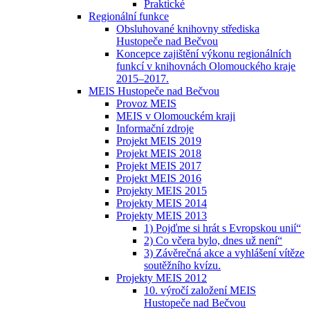
Praktické
Regionální funkce
Obsluhované knihovny střediska
Hustopeče nad Bečvou
Koncepce zajištění výkonu regionálních
funkcí v knihovnách Olomouckého kraje
2015–2017.
MEIS Hustopeče nad Bečvou
Provoz MEIS
MEIS v Olomouckém kraji
Informační zdroje
Projekt MEIS 2019
Projekt MEIS 2018
Projekt MEIS 2017
Projekt MEIS 2016
Projekty MEIS 2015
Projekty MEIS 2014
Projekty MEIS 2013
1) Pojďme si hrát s Evropskou unií“
2) Co včera bylo, dnes už není“
3) Závěrečná akce a vyhlášení vítěze
soutěžního kvízu.
Projekty MEIS 2012
10. výročí založení MEIS
Hustopeče nad Bečvou