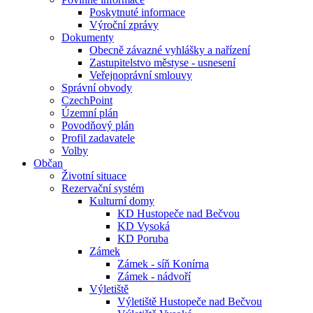
Poskytnuté informace
Výroční zprávy
Dokumenty
Obecně závazné vyhlášky a nařízení
Zastupitelstvo městyse - usnesení
Veřejnoprávní smlouvy
Správní obvody
CzechPoint
Územní plán
Povodňový plán
Profil zadavatele
Volby
Občan
Životní situace
Rezervační systém
Kulturní domy
KD Hustopeče nad Bečvou
KD Vysoká
KD Poruba
Zámek
Zámek - síň Konírna
Zámek - nádvoří
Výletiště
Výletiště Hustopeče nad Bečvou