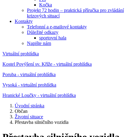
Kočka
Projekt 72 hodin – praktická příručka pro zvládání
krizových situací
Kontakty
Telefonní a e-mailové kontakty
Důležité odkazy
sportovní hala
Napište nám
Virtuální prohlídka
Kostel Povýšení sv. Kříže - virtuální prohlídka
Poruba - virtuální prohlídka
Vysoká - virtuální prohlídka
Hranické Loučky - virtuální prohlídka
Úvodní stránka
Občan
Životní situace
Přestavba silničního vozidla