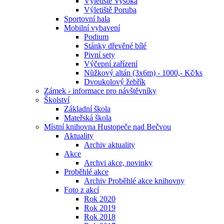
Výletiště Vysoká
Výletiště Poruba
Sportovní hala
Mobilní vybavení
Podium
Stánky dřevěné bílé
Pivní sety
Výčepní zařízení
Nůžkový altán (3x6m) - 1000,- Kč⁄ks
Dvoukolový žebřík
Zámek - informace pro návštěvníky
Školství
Základní škola
Mateřská škola
Místní knihovna Hustopeče nad Bečvou
Aktuality
Archiv aktuality
Akce
Archvi akce, novinky
Proběhlé akce
Archiv Proběhlé akce knihovny
Foto z akcí
Rok 2020
Rok 2019
Rok 2018