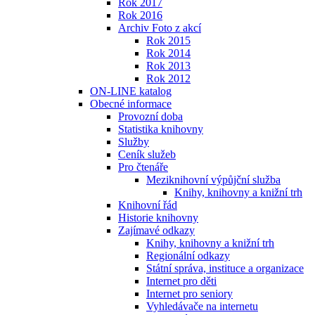
Rok 2017
Rok 2016
Archiv Foto z akcí
Rok 2015
Rok 2014
Rok 2013
Rok 2012
ON-LINE katalog
Obecné informace
Provozní doba
Statistika knihovny
Služby
Ceník služeb
Pro čtenáře
Meziknihovní výpůjční služba
Knihy, knihovny a knižní trh
Knihovní řád
Historie knihovny
Zajímavé odkazy
Knihy, knihovny a knižní trh
Regionální odkazy
Státní správa, instituce a organizace
Internet pro děti
Internet pro seniory
Vyhledávače na internetu