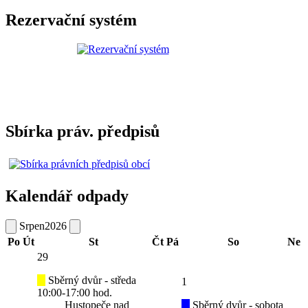
Rezervační systém
Sbírka práv. předpisů
Kalendář odpady
Srpen
2026
Po
Út
St
Čt
Pá
So
Ne
29
Sběrný dvůr - středa
1
10:00-17:00 hod.
Hustopeče nad
Sběrný dvůr - sobota