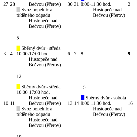
27
28
Bečvou (Přerov)
30
31
8:00-11:30 hod.
2
Svoz popelnic a
Hustopeče nad
tříděného odpadu
Bečvou (Přerov)
Hustopeče nad
Bečvou (Přerov)
5
Sběrný dvůr - středa
3
4
10:00-17:00 hod.
6
7
8
9
Hustopeče nad
Bečvou (Přerov)
12
Sběrný dvůr - středa
15
10:00-17:00 hod.
Hustopeče nad
Sběrný dvůr - sobota
10
11
Bečvou (Přerov)
13
14
8:00-11:30 hod.
16
Svoz popelnic a
Hustopeče nad
tříděného odpadu
Bečvou (Přerov)
Hustopeče nad
Bečvou (Přerov)
19