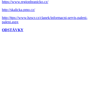
https://www.regionhranicko.cz/
http://skalicka.pmo.cz/
http://ttps://www.hzscr.cz/clanek/informacni-servis-paleni-
paleni.aspx
ODSTÁVKY