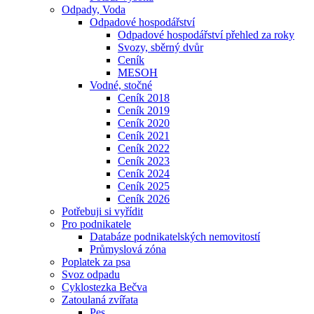
Odpady, Voda
Odpadové hospodářství
Odpadové hospodářství přehled za roky
Svozy, sběrný dvůr
Ceník
MESOH
Vodné, stočné
Ceník 2018
Ceník 2019
Ceník 2020
Ceník 2021
Ceník 2022
Ceník 2023
Ceník 2024
Ceník 2025
Ceník 2026
Potřebuji si vyřídit
Pro podnikatele
Databáze podnikatelských nemovitostí
Průmyslová zóna
Poplatek za psa
Svoz odpadu
Cyklostezka Bečva
Zatoulaná zvířata
Pes