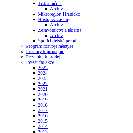
Tisk a média
Archiv
Mikroregion Hranicko
Hustopečské dny
Archiv
Zdravotnictví a lékárna
Archiv
Spotřebitelská poradna
Program rozvoje městyse
Prostory k pronájmu
Pozemky k prodeji
Investiční akce
2025
2024
2023
2022
2021
2020
2019
2018
2017
2016
2015
2014
2013