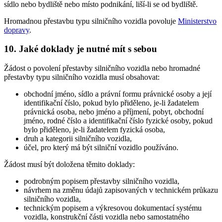
sídlo nebo bydliště nebo místo podnikání, liší-li se od bydliště.
Hromadnou přestavbu typu silničního vozidla povoluje
Ministerstvo
dopravy
.
10. Jaké doklady je nutné mít s sebou
Žádost o povolení přestavby silničního vozidla nebo hromadné
přestavby typu silničního vozidla musí obsahovat:
obchodní jméno, sídlo a právní formu právnické osoby a její
identifikační číslo, pokud bylo přiděleno, je-li žadatelem
právnická osoba, nebo jméno a příjmení, pobyt, obchodní
jméno, rodné číslo a identifikační číslo fyzické osoby, pokud
bylo přiděleno, je-li žadatelem fyzická osoba,
druh a kategorii silničního vozidla,
účel, pro který má být silniční vozidlo používáno.
Žádost musí být doložena těmito doklady:
podrobným popisem přestavby silničního vozidla,
návrhem na změnu údajů zapisovaných v technickém průkazu
silničního vozidla,
technickým popisem a výkresovou dokumentací systému
vozidla, konstrukční části vozidla nebo samostatného