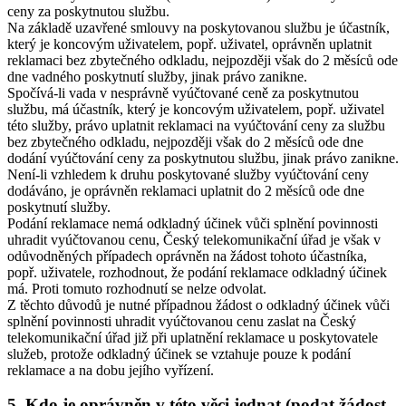
ceny za poskytnutou službu.
Na základě uzavřené smlouvy na poskytovanou službu je účastník,
který je koncovým uživatelem, popř. uživatel, oprávněn uplatnit
reklamaci bez zbytečného odkladu, nejpozději však do 2 měsíců ode
dne vadného poskytnutí služby, jinak právo zanikne.
Spočívá-li vada v nesprávně vyúčtované ceně za poskytnutou
službu, má účastník, který je koncovým uživatelem, popř. uživatel
této služby, právo uplatnit reklamaci na vyúčtování ceny za službu
bez zbytečného odkladu, nejpozději však do 2 měsíců ode dne
dodání vyúčtování ceny za poskytnutou službu, jinak právo zanikne.
Není-li vzhledem k druhu poskytované služby vyúčtování ceny
dodáváno, je oprávněn reklamaci uplatnit do 2 měsíců ode dne
poskytnutí služby.
Podání reklamace nemá odkladný účinek vůči splnění povinnosti
uhradit vyúčtovanou cenu, Český telekomunikační úřad je však v
odůvodněných případech oprávněn na žádost tohoto účastníka,
popř. uživatele, rozhodnout, že podání reklamace odkladný účinek
má. Proti tomuto rozhodnutí se nelze odvolat.
Z těchto důvodů je nutné případnou žádost o odkladný účinek vůči
splnění povinnosti uhradit vyúčtovanou cenu zaslat na Český
telekomunikační úřad již při uplatnění reklamace u poskytovatele
služeb, protože odkladný účinek se vztahuje pouze k podání
reklamace a na dobu jejího vyřízení.
5. Kdo je oprávněn v této věci jednat (podat žádost