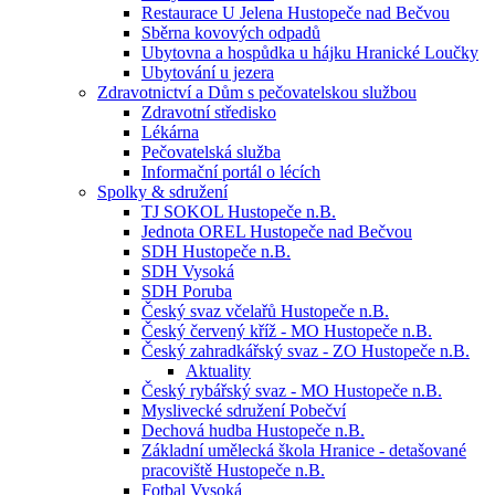
Restaurace U Jelena Hustopeče nad Bečvou
Sběrna kovových odpadů
Ubytovna a hospůdka u hájku Hranické Loučky
Ubytování u jezera
Zdravotnictví a Dům s pečovatelskou službou
Zdravotní středisko
Lékárna
Pečovatelská služba
Informační portál o lécích
Spolky & sdružení
TJ SOKOL Hustopeče n.B.
Jednota OREL Hustopeče nad Bečvou
SDH Hustopeče n.B.
SDH Vysoká
SDH Poruba
Český svaz včelařů Hustopeče n.B.
Český červený kříž - MO Hustopeče n.B.
Český zahradkářský svaz - ZO Hustopeče n.B.
Aktuality
Český rybářský svaz - MO Hustopeče n.B.
Myslivecké sdružení Pobečví
Dechová hudba Hustopeče n.B.
Základní umělecká škola Hranice - detašované
pracoviště Hustopeče n.B.
Fotbal Vysoká