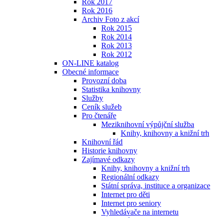
Rok 2017
Rok 2016
Archiv Foto z akcí
Rok 2015
Rok 2014
Rok 2013
Rok 2012
ON-LINE katalog
Obecné informace
Provozní doba
Statistika knihovny
Služby
Ceník služeb
Pro čtenáře
Meziknihovní výpůjční služba
Knihy, knihovny a knižní trh
Knihovní řád
Historie knihovny
Zajímavé odkazy
Knihy, knihovny a knižní trh
Regionální odkazy
Státní správa, instituce a organizace
Internet pro děti
Internet pro seniory
Vyhledávače na internetu