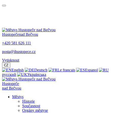
Hustopeče
nad Bečvou
+420 581 626 111
posta@ihustopece.cz
Vytisknout
CZ
English
Deutsch
Le français
Espanol
русский
Українська
Hustopeče
nad Bečvou
Městys
Historie
Současnost
Orgány městyse