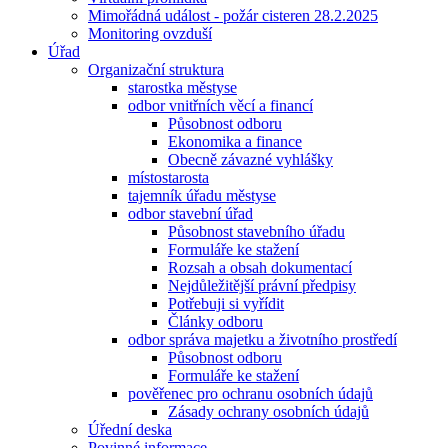
Mimořádná událost - požár cisteren 28.2.2025
Monitoring ovzduší
Úřad
Organizační struktura
starostka městyse
odbor vnitřních věcí a financí
Působnost odboru
Ekonomika a finance
Obecně závazné vyhlášky
místostarosta
tajemník úřadu městyse
odbor stavební úřad
Působnost stavebního úřadu
Formuláře ke stažení
Rozsah a obsah dokumentací
Nejdůležitější právní předpisy
Potřebuji si vyřídit
Články odboru
odbor správa majetku a životního prostředí
Působnost odboru
Formuláře ke stažení
pověřenec pro ochranu osobních údajů
Zásady ochrany osobních údajů
Úřední deska
Povinné informace