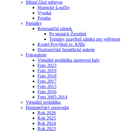
Místní části městyse
Hranické Loučky
Vysoká
Poruba
Památky
Renesanční zámek
Po stopách Žerotínů
Termíny uzavření zámku pro veřejnost
Kostel Povýšení sv. Kříže
Hustopečské heraldické galerie
Fotogalerie
Virtuální prohlídka sportovní haly
Foto 2023
Foto 2019
Foto 2018
Foto 2017
Foto 2015
Foto 2016
Foto 2005-2014
Virtuální prohlídka
Hustopečský zpravodaj
Rok 2026
Rok 2025
Rok 2024
Rok 2023