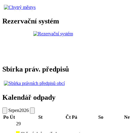
Rezervační systém
Sbírka práv. předpisů
Kalendář odpady
Srpen
2026
Po
Út
St
Čt
Pá
So
Ne
29