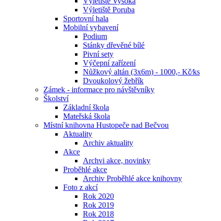
Výletiště Vysoká
Výletiště Poruba
Sportovní hala
Mobilní vybavení
Podium
Stánky dřevěné bílé
Pivní sety
Výčepní zařízení
Nůžkový altán (3x6m) - 1000,- Kč⁄ks
Dvoukolový žebřík
Zámek - informace pro návštěvníky
Školství
Základní škola
Mateřská škola
Místní knihovna Hustopeče nad Bečvou
Aktuality
Archiv aktuality
Akce
Archvi akce, novinky
Proběhlé akce
Archiv Proběhlé akce knihovny
Foto z akcí
Rok 2020
Rok 2019
Rok 2018