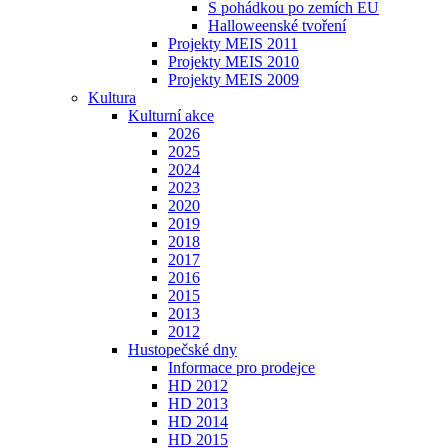
S pohádkou po zemích EU
Halloweenské tvoření
Projekty MEIS 2011
Projekty MEIS 2010
Projekty MEIS 2009
Kultura
Kulturní akce
2026
2025
2024
2023
2020
2019
2018
2017
2016
2015
2013
2012
Hustopečské dny
Informace pro prodejce
HD 2012
HD 2013
HD 2014
HD 2015