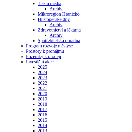
Tisk a média
Archiv
Mikroregion Hranicko
Hustopečské dny
Archiv
Zdravotnictví a lékárna
Archiv
Spotřebitelská poradna
Program rozvoje městyse
Prostory k pronájmu
Pozemky k prodeji
Investiční akce
2025
2024
2023
2022
2021
2020
2019
2018
2017
2016
2015
2014
2013