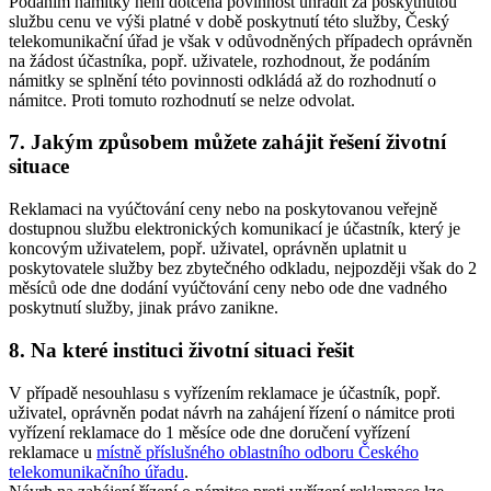
Podáním námitky není dotčena povinnost uhradit za poskytnutou
službu cenu ve výši platné v době poskytnutí této služby, Český
telekomunikační úřad je však v odůvodněných případech oprávněn
na žádost účastníka, popř. uživatele, rozhodnout, že podáním
námitky se splnění této povinnosti odkládá až do rozhodnutí o
námitce. Proti tomuto rozhodnutí se nelze odvolat.
7. Jakým způsobem můžete zahájit řešení životní
situace
Reklamaci na vyúčtování ceny nebo na poskytovanou veřejně
dostupnou službu elektronických komunikací je účastník, který je
koncovým uživatelem, popř. uživatel, oprávněn uplatnit u
poskytovatele služby bez zbytečného odkladu, nejpozději však do 2
měsíců ode dne dodání vyúčtování ceny nebo ode dne vadného
poskytnutí služby, jinak právo zanikne.
8. Na které instituci životní situaci řešit
V případě nesouhlasu s vyřízením reklamace je účastník, popř.
uživatel, oprávněn podat návrh na zahájení řízení o námitce proti
vyřízení reklamace do 1 měsíce ode dne doručení vyřízení
reklamace u
místně příslušného oblastního odboru Českého
telekomunikačního úřadu
.