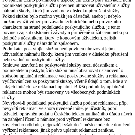
podnikatel poskytující službu povinen uhrazovat uživatelům služby
náhradu škody, která jim vznikne v důsledku přerušení služby.
Pokud službu bylo možno využít jen částečně, anebo ji nebylo
možno využít vůbec pro závadu technického nebo provozního
charakteru na straně podnikatele poskytujícího službu, je tento
povinen zajistit odstranění závady a přiměřeně snížit cenu nebo po
dohodě s účastníkem, který je koncovým uživatelem, zajistit
poskytnutí služby náhradním způsobem.
Podnikatel poskytující službu není povinen uhrazovat jejím
uživatelům náhradu škody, která jim vznikne v důsledku přerušení
nebo vadného poskytnutí služby.
Smlouva uzavřená na poskytování služby mezi účastníkem a
podnikatelem poskytujícím službu musí obsahovat ustanovení o
způsobu uplatnění reklamace vad poskytované služby a reklamace
vyúčtování cen za poskytnuté služby, včetně údajů o tom, kde a v
jakých lhůtách lze reklamaci uplatnit. Bližší podmínky uplatnění
reklamace mohou být stanoveny ve všeobecných podmínkách
služby.
Nevyhoví-li podnikatel poskytující službu podané reklamaci, příp.
nevyřídí reklamaci ve shora uvedené lhůtě, je účastník, popř.
uživatel, oprávněn podat u Českého telekomunikačního úřadu návrh
na zahájení řízení o námitce proti vyřízení reklamace bez
zbytečného odkladu, nejpozději však do 1 měsíce ode dne doručení
vyřízení reklamace, jinak právo uplatnit reklamaci zanikne.