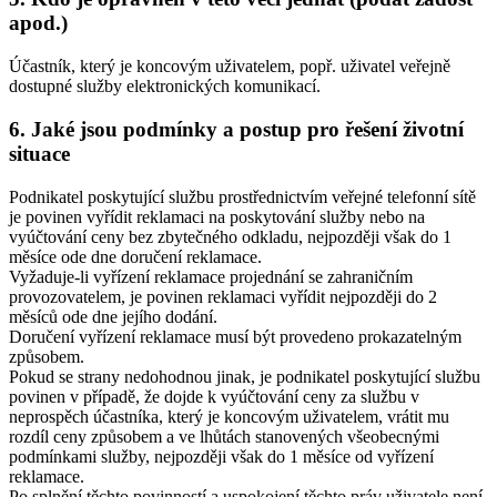
apod.)
Účastník, který je koncovým uživatelem, popř. uživatel veřejně
dostupné služby elektronických komunikací.
6. Jaké jsou podmínky a postup pro řešení životní
situace
Podnikatel poskytující službu prostřednictvím veřejné telefonní sítě
je povinen vyřídit reklamaci na poskytování služby nebo na
vyúčtování ceny bez zbytečného odkladu, nejpozději však do 1
měsíce ode dne doručení reklamace.
Vyžaduje-li vyřízení reklamace projednání se zahraničním
provozovatelem, je povinen reklamaci vyřídit nejpozději do 2
měsíců ode dne jejího dodání.
Doručení vyřízení reklamace musí být provedeno prokazatelným
způsobem.
Pokud se strany nedohodnou jinak, je podnikatel poskytující službu
povinen v případě, že dojde k vyúčtování ceny za službu v
neprospěch účastníka, který je koncovým uživatelem, vrátit mu
rozdíl ceny způsobem a ve lhůtách stanovených všeobecnými
podmínkami služby, nejpozději však do 1 měsíce od vyřízení
reklamace.
Po splnění těchto povinností a uspokojení těchto práv uživatele není