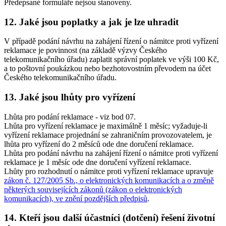
Předepsané formuláře nejsou stanoveny.
12. Jaké jsou poplatky a jak je lze uhradit
V případě podání návrhu na zahájení řízení o námitce proti vyřízení
reklamace je povinnost (na základě výzvy Českého
telekomunikačního úřadu) zaplatit správní poplatek ve výši 100 Kč,
a to poštovní poukázkou nebo bezhotovostním převodem na účet
Českého telekomunikačního úřadu.
13. Jaké jsou lhůty pro vyřízení
Lhůta pro podání reklamace - viz bod 07.
Lhůta pro vyřízení reklamace je maximálně 1 měsíc; vyžaduje-li
vyřízení reklamace projednání se zahraničním provozovatelem, je
lhůta pro vyřízení do 2 měsíců ode dne doručení reklamace.
Lhůta pro podání návrhu na zahájení řízení o námitce proti vyřízení
reklamace je 1 měsíc ode dne doručení vyřízení reklamace.
Lhůty pro rozhodnutí o námitce proti vyřízení reklamace upravuje
zákon č. 127/2005 Sb., o elektronických komunikacích a o změně
některých souvisejících zákonů (zákon o elektronických
komunikacích), ve znění pozdějších předpisů
.
14. Kteří jsou další účastníci (dotčení) řešení životní