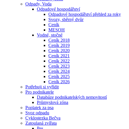
Odpady, Voda
Odpadové hospodářství
Odpadové hospodářství přehled za roky
Svozy, sběrný dvůr
Ceník
MESOH
Vodné, stočné
Ceník 2018
Ceník 2019
Ceník 2020
Ceník 2021
Ceník 2022
Ceník 2023
Ceník 2024
Ceník 2025
Ceník 2026
Potřebuji si vyřídit
Pro podnikatele
Databáze podnikatelských nemovitostí
Průmyslová zóna
Poplatek za psa
Svoz odpadu
Cyklostezka Bečva
Zatoulaná zvířata
Pes