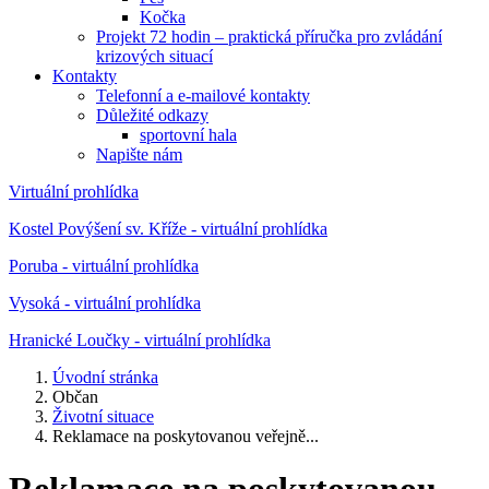
Kočka
Projekt 72 hodin – praktická příručka pro zvládání
krizových situací
Kontakty
Telefonní a e-mailové kontakty
Důležité odkazy
sportovní hala
Napište nám
Virtuální prohlídka
Kostel Povýšení sv. Kříže - virtuální prohlídka
Poruba - virtuální prohlídka
Vysoká - virtuální prohlídka
Hranické Loučky - virtuální prohlídka
Úvodní stránka
Občan
Životní situace
Reklamace na poskytovanou veřejně...