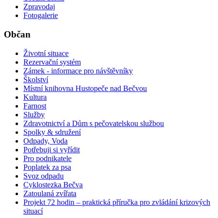
Zpravodaj
Fotogalerie
Občan
Životní situace
Rezervační systém
Zámek - informace pro návštěvníky
Školství
Místní knihovna Hustopeče nad Bečvou
Kultura
Farnost
Služby
Zdravotnictví a Dům s pečovatelskou službou
Spolky & sdružení
Odpady, Voda
Potřebuji si vyřídit
Pro podnikatele
Poplatek za psa
Svoz odpadu
Cyklostezka Bečva
Zatoulaná zvířata
Projekt 72 hodin – praktická příručka pro zvládání krizových
situací