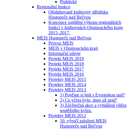
Praktické
Regionální funkce
Obsluhované knihovny střediska
Hustopeče nad Bečvou
Koncepce zajištění výkonu regionálních
funkcí v knihovnách Olomouckého kraje
2015–2017.
MEIS Hustopeče nad Bečvou
Provoz MEIS
MEIS v Olomouckém kraji
Informační zdroje
Projekt MEIS 2019
Projekt MEIS 2018
Projekt MEIS 2017
Projekt MEIS 2016
Projekty MEIS 2015
Projekty MEIS 2014
Projekty MEIS 2013
1) Pojďme si hrát s Evropskou unií“
2) Co včera bylo, dnes už není“
3) Závěrečná akce a vyhlášení vítěze
soutěžního kvízu.
Projekty MEIS 2012
10. výročí založení MEIS
Hustopeče nad Bečvou