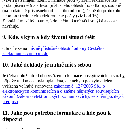
Návrh na zahájení řízení o námitce proti vyřízení reklamace lze
podat písemně (na adresu příslušného oblastního odboru), osobně
(na podatelně příslušného oblastního odboru), ústně do protokolu
nebo prostřednictvím elektronické pošty (viz bod 16).
Z podání musí být patrno, kdo je činí, které věci se týká a co se
navrhuje.
9. Kde, s kým a kdy životní situaci řešit
Obraťte se na
místně příslušné oblastní odbory Českého
telekomunikačního úřadu
.
10. Jaké doklady je nutné mít s sebou
Je třeba doložit doklad o vyřízení reklamace poskytovatelem služby,
příp. že reklamace byla uplatněna, ale nebyla poskytovatelem
vyřízena ve lhůtě stanovené
zákonem č. 127/2005 Sb., o
elektronických komunikacích a o změně některých souvisejících
zákonů (zákon o elektronických komunikacích), ve znění pozdějších
předpisů
.
11. Jaké jsou potřebné formuláře a kde jsou k
dispozici