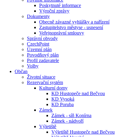
Poskytnuté informace
Výroční zprávy
Dokumenty
Obecně závazné vyhlášky a nařízení
Zastupitelstvo městyse - usnesení
Veřejnoprávní smlouvy
Správní obvody
CzechPoint
Územní plán
Povodňový plán
Profil zadavatele
Volby
Občan
Životní situace
Rezervační systém
Kulturní domy
KD Hustopeče nad Bečvou
KD Vysoká
KD Poruba
Zámek
Zámek - síň Konírna
Zámek - nádvoří
Výletiště
Výletiště Hustopeče nad Bečvou