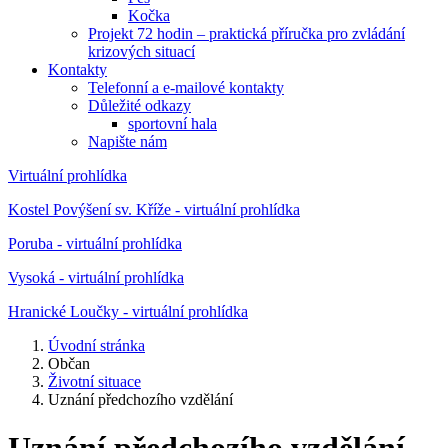
Kočka
Projekt 72 hodin – praktická příručka pro zvládání
krizových situací
Kontakty
Telefonní a e-mailové kontakty
Důležité odkazy
sportovní hala
Napište nám
Virtuální prohlídka
Kostel Povýšení sv. Kříže - virtuální prohlídka
Poruba - virtuální prohlídka
Vysoká - virtuální prohlídka
Hranické Loučky - virtuální prohlídka
Úvodní stránka
Občan
Životní situace
Uznání předchozího vzdělání