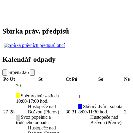
Sbírka práv. předpisů
Kalendář odpady
Srpen
2026
Po
Út
St
Čt
Pá
So
Ne
29
Sběrný dvůr - středa
1
10:00-17:00 hod.
Hustopeče nad
Sběrný dvůr - sobota
27
28
Bečvou (Přerov)
30
31
8:00-11:30 hod.
2
Svoz popelnic a
Hustopeče nad
tříděného odpadu
Bečvou (Přerov)
Hustopeče nad