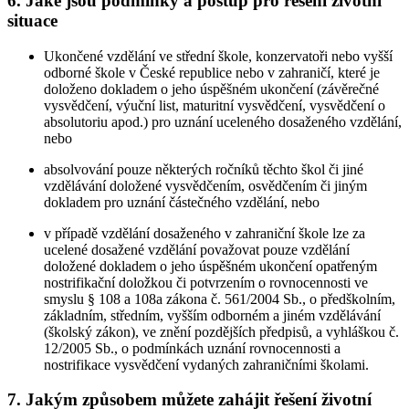
6. Jaké jsou podmínky a postup pro řešení životní
situace
Ukončené vzdělání ve střední škole, konzervatoři nebo vyšší
odborné škole v České republice nebo v zahraničí, které je
doloženo dokladem o jeho úspěšném ukončení (závěrečné
vysvědčení, výuční list, maturitní vysvědčení, vysvědčení o
absolutoriu apod.) pro uznání uceleného dosaženého vzdělání,
nebo
absolvování pouze některých ročníků těchto škol či jiné
vzdělávání doložené vysvědčením, osvědčením či jiným
dokladem pro uznání částečného vzdělání, nebo
v případě vzdělání dosaženého v zahraniční škole lze za
ucelené dosažené vzdělání považovat pouze vzdělání
doložené dokladem o jeho úspěšném ukončení opatřeným
nostrifikační doložkou či potvrzením o rovnocennosti ve
smyslu § 108 a 108a zákona č. 561/2004 Sb., o předškolním,
základním, středním, vyšším odborném a jiném vzdělávání
(školský zákon), ve znění pozdějších předpisů, a vyhláškou č.
12/2005 Sb., o podmínkách uznání rovnocennosti a
nostrifikace vysvědčení vydaných zahraničními školami.
7. Jakým způsobem můžete zahájit řešení životní