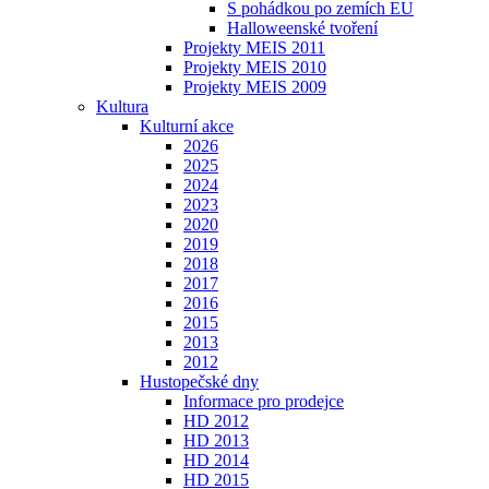
S pohádkou po zemích EU
Halloweenské tvoření
Projekty MEIS 2011
Projekty MEIS 2010
Projekty MEIS 2009
Kultura
Kulturní akce
2026
2025
2024
2023
2020
2019
2018
2017
2016
2015
2013
2012
Hustopečské dny
Informace pro prodejce
HD 2012
HD 2013
HD 2014
HD 2015