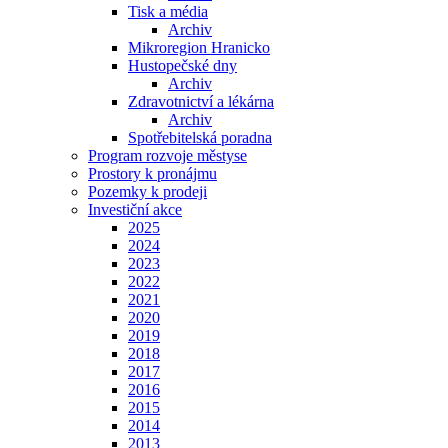
Tisk a média
Archiv
Mikroregion Hranicko
Hustopečské dny
Archiv
Zdravotnictví a lékárna
Archiv
Spotřebitelská poradna
Program rozvoje městyse
Prostory k pronájmu
Pozemky k prodeji
Investiční akce
2025
2024
2023
2022
2021
2020
2019
2018
2017
2016
2015
2014
2013