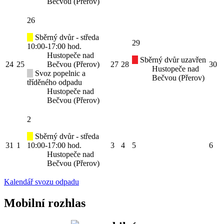
Bečvou (Přerov)
26
Sběrný dvůr - středa
29
10:00-17:00 hod.
Hustopeče nad
Sběrný dvůr uzavřen
24
25
Bečvou (Přerov)
27
28
30
Hustopeče nad
Svoz popelnic a
Bečvou (Přerov)
tříděného odpadu
Hustopeče nad
Bečvou (Přerov)
2
Sběrný dvůr - středa
31
1
10:00-17:00 hod.
3
4
5
6
Hustopeče nad
Bečvou (Přerov)
Kalendář svozu odpadu
Mobilní rozhlas