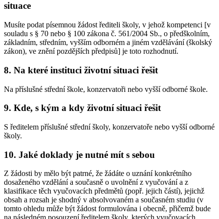
situace
Musíte podat písemnou žádost řediteli školy, v jehož kompetenci [v
souladu s § 70 nebo § 100 zákona č. 561/2004 Sb., o předškolním,
základním, středním, vyšším odborném a jiném vzdělávání (školský
zákon), ve znění pozdějších předpisů] je toto rozhodnutí.
8. Na které instituci životní situaci řešit
Na příslušné střední škole, konzervatoři nebo vyšší odborné škole.
9. Kde, s kým a kdy životní situaci řešit
S ředitelem příslušné střední školy, konzervatoře nebo vyšší odborné
školy.
10. Jaké doklady je nutné mít s sebou
Z žádosti by mělo být patrné, že žádáte o uznání konkrétního
dosaženého vzdělání a současně o uvolnění z vyučování a z
klasifikace těch vyučovacích předmětů (popř. jejich částí), jejichž
obsah a rozsah je shodný v absolvovaném a současném studiu (v
tomto ohledu může být žádost formulována i obecně, přičemž bude
na následném posouzení ředitelem školy, kterých vyučovacích