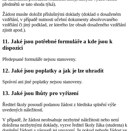
předmětů se tato shoda týká).
Žádost musíte doložit příslušnými doklady (doklad o dosaženém
vzdělání, v případě nutnosti učební dokumenty absolvovaného
vzdělání či jiný podklad, ze kterého lze obsah dosaženého vzdělání
zjistit apod.).
11. Jaké jsou potřebné formuláře a kde jsou k
dispozici
Předepsané formuláře nejsou stanoveny.
12. Jaké jsou poplatky a jak je lze uhradit
Správní ani jiné poplatky nejsou stanoveny.
13. Jaké jsou lhůty pro vyřízení
Ředitel školy posoudí podanou žádost z hlediska splnění výše
uvedených náležitostí.
V případě, že žádost neobsahuje nezbytné náležitosti nebo není
doložena nezbytnými doklady, vyzve ředitel školy žáka (studenta) k
doplnění žádosti a zároveň jej upozorní, že pokud nebude žádost ve