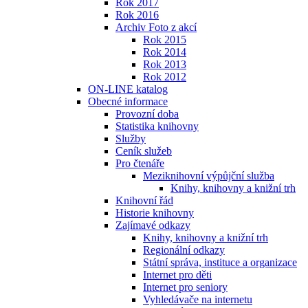
Rok 2017
Rok 2016
Archiv Foto z akcí
Rok 2015
Rok 2014
Rok 2013
Rok 2012
ON-LINE katalog
Obecné informace
Provozní doba
Statistika knihovny
Služby
Ceník služeb
Pro čtenáře
Meziknihovní výpůjční služba
Knihy, knihovny a knižní trh
Knihovní řád
Historie knihovny
Zajímavé odkazy
Knihy, knihovny a knižní trh
Regionální odkazy
Státní správa, instituce a organizace
Internet pro děti
Internet pro seniory
Vyhledávače na internetu