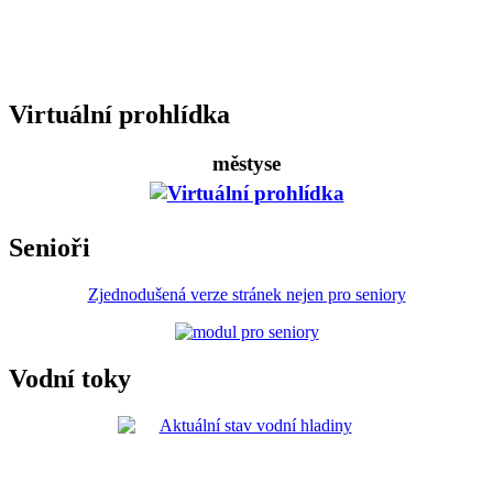
Virtuální prohlídka
městyse
Senioři
Zjednodušená verze stránek nejen pro seniory
Vodní toky