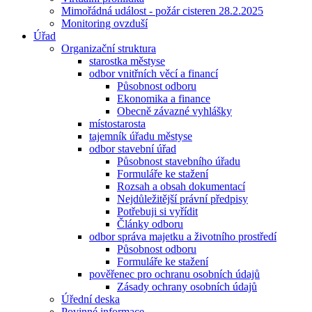
Mimořádná událost - požár cisteren 28.2.2025
Monitoring ovzduší
Úřad
Organizační struktura
starostka městyse
odbor vnitřních věcí a financí
Působnost odboru
Ekonomika a finance
Obecně závazné vyhlášky
místostarosta
tajemník úřadu městyse
odbor stavební úřad
Působnost stavebního úřadu
Formuláře ke stažení
Rozsah a obsah dokumentací
Nejdůležitější právní předpisy
Potřebuji si vyřídit
Články odboru
odbor správa majetku a životního prostředí
Působnost odboru
Formuláře ke stažení
pověřenec pro ochranu osobních údajů
Zásady ochrany osobních údajů
Úřední deska
Povinné informace