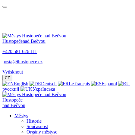
Hustopeče
nad Bečvou
+420 581 626 111
posta@ihustopece.cz
Vytisknout
CZ
English
Deutsch
Le français
Espanol
русский
Українська
Hustopeče
nad Bečvou
Městys
Historie
Současnost
Orgány městyse