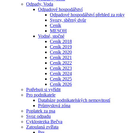
Odpady, Voda
Odpadové hospodářství
Odpadové hospodářství přehled za roky
Svozy, sběrný dvůr
Ceník
MESOH
Vodné, stočné
Ceník 2018
Ceník 2019
Ceník 2020
Ceník 2021
Ceník 2022
Ceník 2023
Ceník 2024
Ceník 2025
Ceník 2026
Potřebuji si vyřídit
Pro podnikatele
Databáze podnikatelských nemovitostí
Průmyslová zóna
Poplatek za psa
Svoz odpadu
Cyklostezka Bečva
Zatoulaná zvířata
Pes