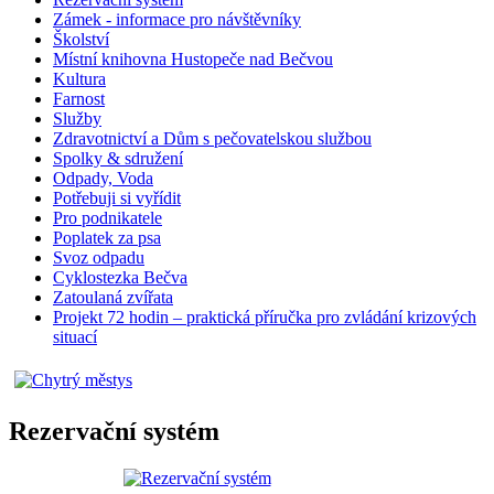
Zámek - informace pro návštěvníky
Školství
Místní knihovna Hustopeče nad Bečvou
Kultura
Farnost
Služby
Zdravotnictví a Dům s pečovatelskou službou
Spolky & sdružení
Odpady, Voda
Potřebuji si vyřídit
Pro podnikatele
Poplatek za psa
Svoz odpadu
Cyklostezka Bečva
Zatoulaná zvířata
Projekt 72 hodin – praktická příručka pro zvládání krizových
situací
Rezervační systém