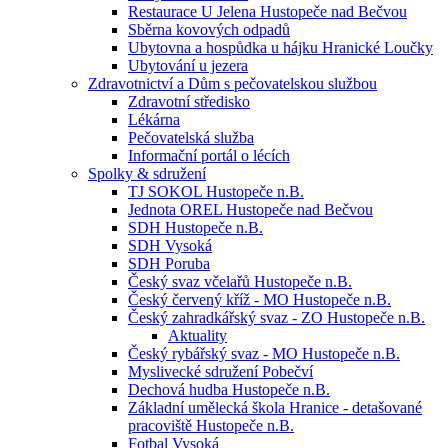
Restaurace U Jelena Hustopeče nad Bečvou
Sběrna kovových odpadů
Ubytovna a hospůdka u hájku Hranické Loučky
Ubytování u jezera
Zdravotnictví a Dům s pečovatelskou službou
Zdravotní středisko
Lékárna
Pečovatelská služba
Informační portál o lécích
Spolky & sdružení
TJ SOKOL Hustopeče n.B.
Jednota OREL Hustopeče nad Bečvou
SDH Hustopeče n.B.
SDH Vysoká
SDH Poruba
Český svaz včelařů Hustopeče n.B.
Český červený kříž - MO Hustopeče n.B.
Český zahradkářský svaz - ZO Hustopeče n.B.
Aktuality
Český rybářský svaz - MO Hustopeče n.B.
Myslivecké sdružení Pobečví
Dechová hudba Hustopeče n.B.
Základní umělecká škola Hranice - detašované
pracoviště Hustopeče n.B.
Fotbal Vysoká