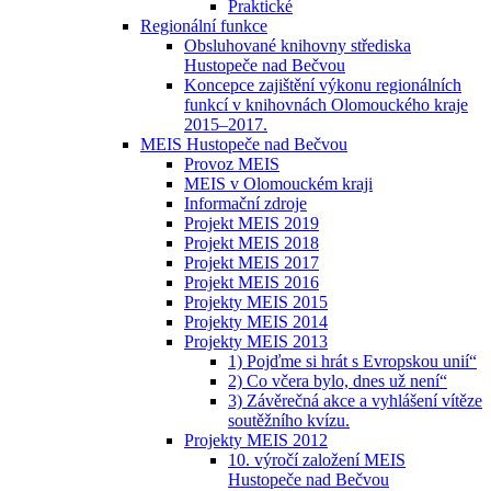
Praktické
Regionální funkce
Obsluhované knihovny střediska
Hustopeče nad Bečvou
Koncepce zajištění výkonu regionálních
funkcí v knihovnách Olomouckého kraje
2015–2017.
MEIS Hustopeče nad Bečvou
Provoz MEIS
MEIS v Olomouckém kraji
Informační zdroje
Projekt MEIS 2019
Projekt MEIS 2018
Projekt MEIS 2017
Projekt MEIS 2016
Projekty MEIS 2015
Projekty MEIS 2014
Projekty MEIS 2013
1) Pojďme si hrát s Evropskou unií“
2) Co včera bylo, dnes už není“
3) Závěrečná akce a vyhlášení vítěze
soutěžního kvízu.
Projekty MEIS 2012
10. výročí založení MEIS
Hustopeče nad Bečvou