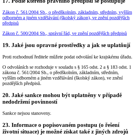
17. Podle kterého právního předpisu se postupuje
Zákon č. 561/2004 Sb., o předškolním, základním, středním, vyšším
odborném a jiném vzdělávání (školský zákon), ve znění pozdějších
předpisů
Zákon č. 500/2004 Sb., správní řád, ve znění pozdějších předpisů
19. Jaké jsou opravné prostředky a jak se uplatňují
Proti rozhodnutí ředitele můžete podat odvolání ke krajskému úřadu.
O odvoláních se rozhoduje v souladu s § 165 odst. 2 a § 183 odst. 1
zákona č. 561/2004 Sb., o předškolním, základním, středním,
vyšším odborném a jiném vzdělávání (školský zákon), ve znění
pozdějších předpisů.
20. Jaké sankce mohou být uplatněny v případě
nedodržení povinností
Sankce nejsou stanoveny.
23. Informace o popisovaném postupu (o řešení
životní situace) je možné získat také z jiných zdrojů