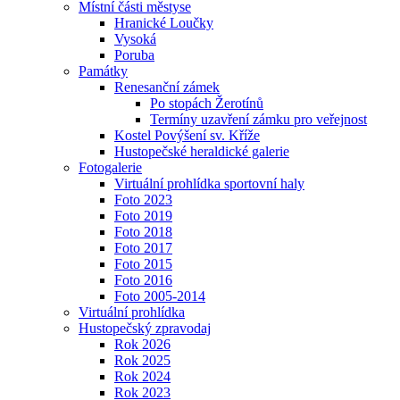
Místní části městyse
Hranické Loučky
Vysoká
Poruba
Památky
Renesanční zámek
Po stopách Žerotínů
Termíny uzavření zámku pro veřejnost
Kostel Povýšení sv. Kříže
Hustopečské heraldické galerie
Fotogalerie
Virtuální prohlídka sportovní haly
Foto 2023
Foto 2019
Foto 2018
Foto 2017
Foto 2015
Foto 2016
Foto 2005-2014
Virtuální prohlídka
Hustopečský zpravodaj
Rok 2026
Rok 2025
Rok 2024
Rok 2023