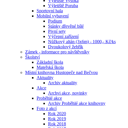
Výletiště Vysoká
Výletiště Poruba
Sportovní hala
Mobilní vybavení
Podium
Stánky dřevěné bílé
Pivní sety
Výčepní zařízení
Nůžkový altán (3x6m) - 1000,- Kč⁄ks
Dvoukolový žebřík
Zámek - informace pro návštěvníky
Školství
Základní škola
Mateřská škola
Místní knihovna Hustopeče nad Bečvou
Aktuality
Archiv aktuality
Akce
Archvi akce, novinky
Proběhlé akce
Archiv Proběhlé akce knihovny
Foto z akcí
Rok 2020
Rok 2019
Rok 2018