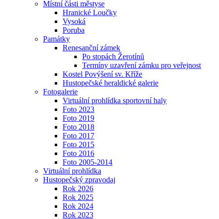
Místní části městyse
Hranické Loučky
Vysoká
Poruba
Památky
Renesanční zámek
Po stopách Žerotínů
Termíny uzavření zámku pro veřejnost
Kostel Povýšení sv. Kříže
Hustopečské heraldické galerie
Fotogalerie
Virtuální prohlídka sportovní haly
Foto 2023
Foto 2019
Foto 2018
Foto 2017
Foto 2015
Foto 2016
Foto 2005-2014
Virtuální prohlídka
Hustopečský zpravodaj
Rok 2026
Rok 2025
Rok 2024
Rok 2023