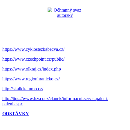
https://www.cyklostezkabecva.cz/
https://www.czechpoint.cz/public/
https://www.olkraj.cz/index.php
https://www.regionhranicko.cz/
http://skalicka.pmo.cz/
http://ttps://www.hzscr.cz/clanek/informacni-servis-paleni-
paleni.aspx
ODSTÁVKY