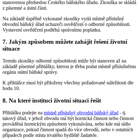
stanovenou předsedou Českého báňského úřadu. Zkouška se skládá
z písemné a ústní části.
Na základě úspěšně vykonané zkoušky vydá místně příslušný
obvodní báňský úřad uchazeči osvědčení o odborné způsobilosti.
Vystavení osvědčení podléhá správnímu poplatku.
7. Jakým způsobem můžete zahájit řešení životní
situace
Termín zkoušky odborné způsobilosti může být stanoven až na
základě písemné přihlášky, kterou je třeba podat místně příslušnému
orgánu státní báňské správy.
K přihlášce musí být přiloženy všechny požadované náležitosti dle
bodu 10.
8. Na které instituci životní situaci řešit
Přihlášku podejte na
místně příslušný obvodní báňský úřad
- tj.
takový úřad, v jehož obvodu má být hornická činnost nebo činnost
prováděná hornickým způsobem vykonávána, nebo kde má sídlo
organizace, pokud činnost spadá do více obvodů, nebo v ostatních
případech podle místa trvalého bydliště žadatele.