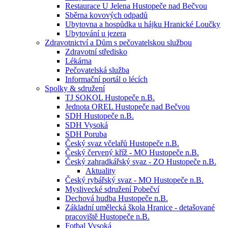
Restaurace U Jelena Hustopeče nad Bečvou
Sběrna kovových odpadů
Ubytovna a hospůdka u hájku Hranické Loučky
Ubytování u jezera
Zdravotnictví a Dům s pečovatelskou službou
Zdravotní středisko
Lékárna
Pečovatelská služba
Informační portál o lécích
Spolky & sdružení
TJ SOKOL Hustopeče n.B.
Jednota OREL Hustopeče nad Bečvou
SDH Hustopeče n.B.
SDH Vysoká
SDH Poruba
Český svaz včelařů Hustopeče n.B.
Český červený kříž - MO Hustopeče n.B.
Český zahradkářský svaz - ZO Hustopeče n.B.
Aktuality
Český rybářský svaz - MO Hustopeče n.B.
Myslivecké sdružení Pobečví
Dechová hudba Hustopeče n.B.
Základní umělecká škola Hranice - detašované
pracoviště Hustopeče n.B.
Fotbal Vysoká