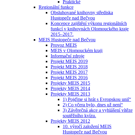
Praktické
Regionální funkce
Obsluhované knihovny střediska
Hustopeče nad Bečvou
Koncepce zajištění výkonu regionálních
funkcí v knihovnách Olomouckého kraje
2015–2017.
MEIS Hustopeče nad Bečvou
Provoz MEIS
MEIS v Olomouckém kraji
Informační zdroje
Projekt MEIS 2019
Projekt MEIS 2018
Projekt MEIS 2017
Projekt MEIS 2016
Projekty MEIS 2015
Projekty MEIS 2014
Projekty MEIS 2013
1) Pojďme si hrát s Evropskou unií“
2) Co včera bylo, dnes už není“
3) Závěrečná akce a vyhlášení vítěze
soutěžního kvízu.
Projekty MEIS 2012
10. výročí založení MEIS
Hustopeče nad Bečvou