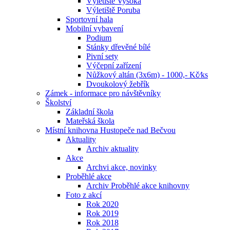
Výletiště Vysoká
Výletiště Poruba
Sportovní hala
Mobilní vybavení
Podium
Stánky dřevěné bílé
Pivní sety
Výčepní zařízení
Nůžkový altán (3x6m) - 1000,- Kč⁄ks
Dvoukolový žebřík
Zámek - informace pro návštěvníky
Školství
Základní škola
Mateřská škola
Místní knihovna Hustopeče nad Bečvou
Aktuality
Archiv aktuality
Akce
Archvi akce, novinky
Proběhlé akce
Archiv Proběhlé akce knihovny
Foto z akcí
Rok 2020
Rok 2019
Rok 2018