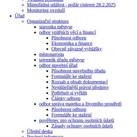
Mimořádná událost - požár cisteren 28.2.2025
Monitoring ovzduší
Úřad
Organizační struktura
starostka městyse
odbor vnitřních věcí a financí
Působnost odboru
Ekonomika a finance
Obecně závazné vyhlášky
místostarosta
tajemník úřadu městyse
odbor stavební úřad
Působnost stavebního úřadu
Formuláře ke stažení
Rozsah a obsah dokumentací
Nejdůležitější právní předpisy
Potřebuji si vyřídit
Články odboru
odbor správa majetku a životního prostředí
Působnost odboru
Formuláře ke stažení
pověřenec pro ochranu osobních údajů
Zásady ochrany osobních údajů
Úřední deska
Povinné informace