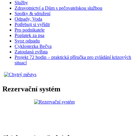
Služby
Zdravotnictví a Dům s pečovatelskou službou
Spolky & sdružení
Odpady, Voda
Potřebuji si vyřídit
Pro podnikatele
Poplatek za psa
Svoz odpadu
Cyklostezka Bečva
Zatoulaná zvířata
Projekt 72 hodin – praktická příručka pro zvládání krizových
situací
Rezervační systém