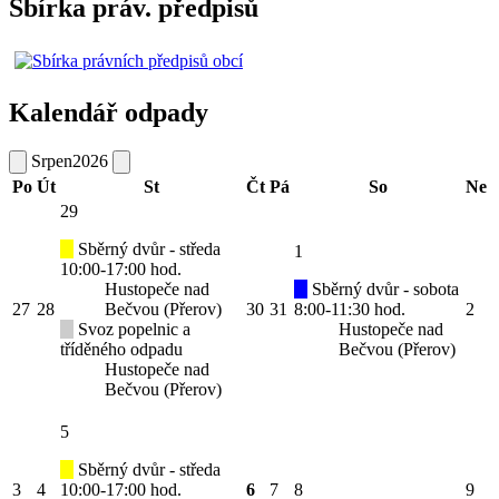
Sbírka práv. předpisů
Kalendář odpady
Srpen
2026
Po
Út
St
Čt
Pá
So
Ne
29
Sběrný dvůr - středa
1
10:00-17:00 hod.
Hustopeče nad
Sběrný dvůr - sobota
27
28
Bečvou (Přerov)
30
31
8:00-11:30 hod.
2
Svoz popelnic a
Hustopeče nad
tříděného odpadu
Bečvou (Přerov)
Hustopeče nad
Bečvou (Přerov)
5
Sběrný dvůr - středa
3
4
10:00-17:00 hod.
6
7
8
9