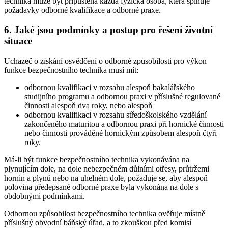
technika může být připuštěna každá fyzická osoba, která splňuje
požadavky odborné kvalifikace a odborné praxe.
6. Jaké jsou podmínky a postup pro řešení životní
situace
Uchazeč o získání osvědčení o odborné způsobilosti pro výkon
funkce bezpečnostního technika musí mít:
odbornou kvalifikaci v rozsahu alespoň bakalářského
studijního programu a odbornou praxi v příslušné regulované
činnosti alespoň dva roky, nebo alespoň
odbornou kvalifikaci v rozsahu středoškolského vzdělání
zakončeného maturitou a odbornou praxi při hornické činnosti
nebo činnosti prováděné hornickým způsobem alespoň čtyři
roky.
Má-li být funkce bezpečnostního technika vykonávána na
plynujícím dole, na dole nebezpečném důlními otřesy, průtržemi
hornin a plynů nebo na uhelném dole, požaduje se, aby alespoň
polovina předepsané odborné praxe byla vykonána na dole s
obdobnými podmínkami.
Odbornou způsobilost bezpečnostního technika ověřuje místně
příslušný obvodní báňský úřad, a to zkouškou před komisí