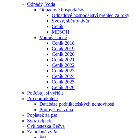
Odpady, Voda
Odpadové hospodářství
Odpadové hospodářství přehled za roky
Svozy, sběrný dvůr
Ceník
MESOH
Vodné, stočné
Ceník 2018
Ceník 2019
Ceník 2020
Ceník 2021
Ceník 2022
Ceník 2023
Ceník 2024
Ceník 2025
Ceník 2026
Potřebuji si vyřídit
Pro podnikatele
Databáze podnikatelských nemovitostí
Průmyslová zóna
Poplatek za psa
Svoz odpadu
Cyklostezka Bečva
Zatoulaná zvířata
Pes