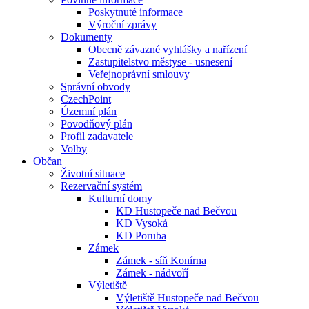
Poskytnuté informace
Výroční zprávy
Dokumenty
Obecně závazné vyhlášky a nařízení
Zastupitelstvo městyse - usnesení
Veřejnoprávní smlouvy
Správní obvody
CzechPoint
Územní plán
Povodňový plán
Profil zadavatele
Volby
Občan
Životní situace
Rezervační systém
Kulturní domy
KD Hustopeče nad Bečvou
KD Vysoká
KD Poruba
Zámek
Zámek - síň Konírna
Zámek - nádvoří
Výletiště
Výletiště Hustopeče nad Bečvou