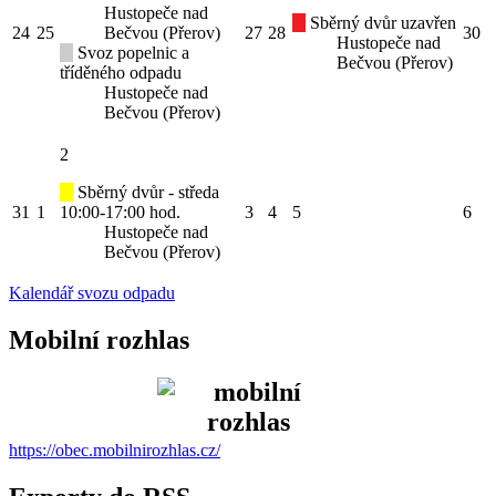
Hustopeče nad
Sběrný dvůr uzavřen
24
25
Bečvou (Přerov)
27
28
30
Hustopeče nad
Svoz popelnic a
Bečvou (Přerov)
tříděného odpadu
Hustopeče nad
Bečvou (Přerov)
2
Sběrný dvůr - středa
31
1
10:00-17:00 hod.
3
4
5
6
Hustopeče nad
Bečvou (Přerov)
Kalendář svozu odpadu
Mobilní rozhlas
https://obec.mobilnirozhlas.cz/