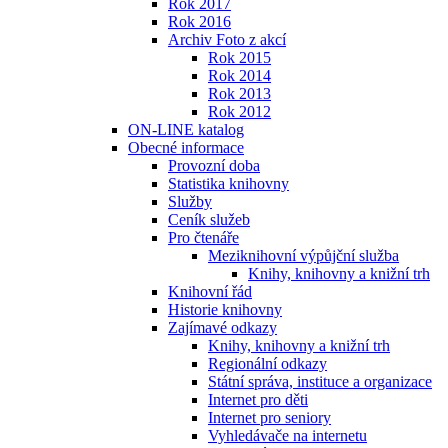
Rok 2017
Rok 2016
Archiv Foto z akcí
Rok 2015
Rok 2014
Rok 2013
Rok 2012
ON-LINE katalog
Obecné informace
Provozní doba
Statistika knihovny
Služby
Ceník služeb
Pro čtenáře
Meziknihovní výpůjční služba
Knihy, knihovny a knižní trh
Knihovní řád
Historie knihovny
Zajímavé odkazy
Knihy, knihovny a knižní trh
Regionální odkazy
Státní správa, instituce a organizace
Internet pro děti
Internet pro seniory
Vyhledávače na internetu