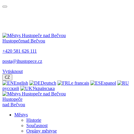
Hustopeče
nad Bečvou
+420 581 626 111
posta@ihustopece.cz
Vytisknout
CZ
English
Deutsch
Le français
Espanol
русский
Українська
Hustopeče
nad Bečvou
Městys
Historie
Současnost
Orgány městyse