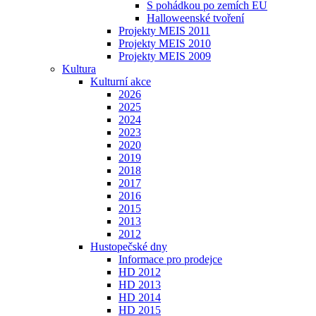
S pohádkou po zemích EU
Halloweenské tvoření
Projekty MEIS 2011
Projekty MEIS 2010
Projekty MEIS 2009
Kultura
Kulturní akce
2026
2025
2024
2023
2020
2019
2018
2017
2016
2015
2013
2012
Hustopečské dny
Informace pro prodejce
HD 2012
HD 2013
HD 2014
HD 2015