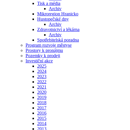
Tisk a média
Archiv
Mikroregion Hranicko
Hustopečské dny
Archiv
Zdravotnictví a lékárna
Archiv
Spotřebitelská poradna
Program rozvoje městyse
Prostory k pronájmu
Pozemky k prodeji
Investiční akce
2025
2024
2023
2022
2021
2020
2019
2018
2017
2016
2015
2014
2013