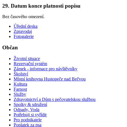
29. Datum konce platnosti popisu
Bez časového omezení.
Úřední deska
Zpravodaj
Fotogalerie
Občan
Životní situace
Rezervační systém
Zámek - informace pro návštěvníky
Školství
Místní knihovna Hustopeče nad Bečvou
Kultura
Farnost
Služby
Zdravotnictví a Dům s pečovatelskou službou
Spolky & sdružení
Odpady, Voda
Potřebuji si vyřídit
Pro podnikatele
Poplatek za psa