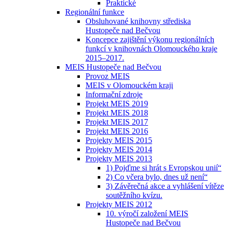
Praktické
Regionální funkce
Obsluhované knihovny střediska
Hustopeče nad Bečvou
Koncepce zajištění výkonu regionálních
funkcí v knihovnách Olomouckého kraje
2015–2017.
MEIS Hustopeče nad Bečvou
Provoz MEIS
MEIS v Olomouckém kraji
Informační zdroje
Projekt MEIS 2019
Projekt MEIS 2018
Projekt MEIS 2017
Projekt MEIS 2016
Projekty MEIS 2015
Projekty MEIS 2014
Projekty MEIS 2013
1) Pojďme si hrát s Evropskou unií“
2) Co včera bylo, dnes už není“
3) Závěrečná akce a vyhlášení vítěze
soutěžního kvízu.
Projekty MEIS 2012
10. výročí založení MEIS
Hustopeče nad Bečvou