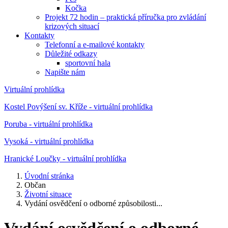
Kočka
Projekt 72 hodin – praktická příručka pro zvládání
krizových situací
Kontakty
Telefonní a e-mailové kontakty
Důležité odkazy
sportovní hala
Napište nám
Virtuální prohlídka
Kostel Povýšení sv. Kříže - virtuální prohlídka
Poruba - virtuální prohlídka
Vysoká - virtuální prohlídka
Hranické Loučky - virtuální prohlídka
Úvodní stránka
Občan
Životní situace
Vydání osvědčení o odborné způsobilosti...