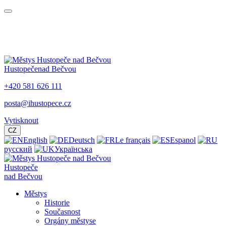
Hustopeče
nad Bečvou
+420 581 626 111
posta@ihustopece.cz
Vytisknout
CZ
English
Deutsch
Le français
Espanol
русский
Українська
Hustopeče
nad Bečvou
Městys
Historie
Současnost
Orgány městyse