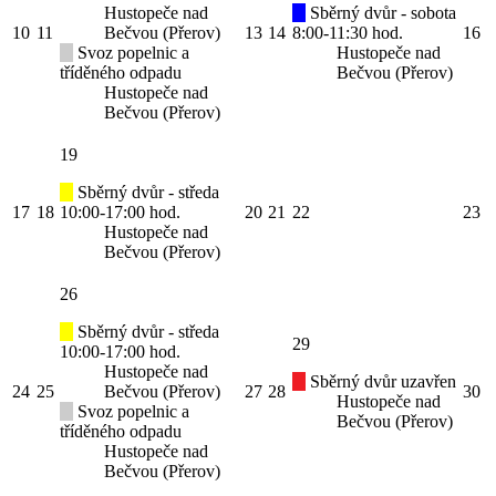
Hustopeče nad
Sběrný dvůr - sobota
10
11
Bečvou (Přerov)
13
14
8:00-11:30 hod.
16
Svoz popelnic a
Hustopeče nad
tříděného odpadu
Bečvou (Přerov)
Hustopeče nad
Bečvou (Přerov)
19
Sběrný dvůr - středa
17
18
10:00-17:00 hod.
20
21
22
23
Hustopeče nad
Bečvou (Přerov)
26
Sběrný dvůr - středa
29
10:00-17:00 hod.
Hustopeče nad
Sběrný dvůr uzavřen
24
25
Bečvou (Přerov)
27
28
30
Hustopeče nad
Svoz popelnic a
Bečvou (Přerov)
tříděného odpadu
Hustopeče nad
Bečvou (Přerov)