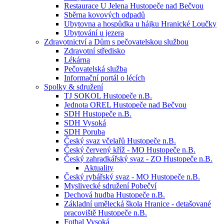
Restaurace U Jelena Hustopeče nad Bečvou
Sběrna kovových odpadů
Ubytovna a hospůdka u hájku Hranické Loučky
Ubytování u jezera
Zdravotnictví a Dům s pečovatelskou službou
Zdravotní středisko
Lékárna
Pečovatelská služba
Informační portál o lécích
Spolky & sdružení
TJ SOKOL Hustopeče n.B.
Jednota OREL Hustopeče nad Bečvou
SDH Hustopeče n.B.
SDH Vysoká
SDH Poruba
Český svaz včelařů Hustopeče n.B.
Český červený kříž - MO Hustopeče n.B.
Český zahradkářský svaz - ZO Hustopeče n.B.
Aktuality
Český rybářský svaz - MO Hustopeče n.B.
Myslivecké sdružení Pobečví
Dechová hudba Hustopeče n.B.
Základní umělecká škola Hranice - detašované
pracoviště Hustopeče n.B.
Fotbal Vysoká