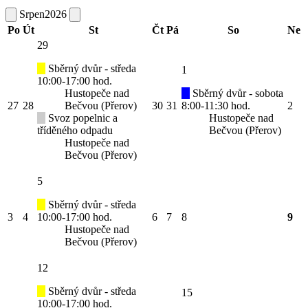
Srpen
2026
Po
Út
St
Čt
Pá
So
Ne
29
Sběrný dvůr - středa
1
10:00-17:00 hod.
Hustopeče nad
Sběrný dvůr - sobota
27
28
Bečvou (Přerov)
30
31
8:00-11:30 hod.
2
Svoz popelnic a
Hustopeče nad
tříděného odpadu
Bečvou (Přerov)
Hustopeče nad
Bečvou (Přerov)
5
Sběrný dvůr - středa
3
4
10:00-17:00 hod.
6
7
8
9
Hustopeče nad
Bečvou (Přerov)
12
Sběrný dvůr - středa
15
10:00-17:00 hod.