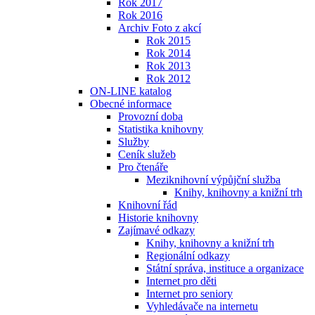
Rok 2017
Rok 2016
Archiv Foto z akcí
Rok 2015
Rok 2014
Rok 2013
Rok 2012
ON-LINE katalog
Obecné informace
Provozní doba
Statistika knihovny
Služby
Ceník služeb
Pro čtenáře
Meziknihovní výpůjční služba
Knihy, knihovny a knižní trh
Knihovní řád
Historie knihovny
Zajímavé odkazy
Knihy, knihovny a knižní trh
Regionální odkazy
Státní správa, instituce a organizace
Internet pro děti
Internet pro seniory
Vyhledávače na internetu