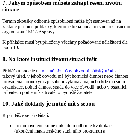
7. Jakým způsobem můžete zahájit řešení životní
situace
Termín zkoušky odborné způsobilosti může být stanoven až na
základě písemné přihlášky, kterou je třeba podat místně příslušnému
orgánu státní báňské správy.
K přihlášce musí být přiloženy všechny požadované náležitosti dle
bodu 10.
8. Na které instituci životní situaci řešit
Přihlášku podejte na
místně příslušný obvodní báňský úřad
- tj.
takový úřad, v jehož obvodu má být hornická činnost nebo činnost
prováděná hornickým způsobem vykonávána, nebo kde má sídlo
organizace, pokud činnost spadá do více obvodů, nebo v ostatních
případech podle místa trvalého bydliště žadatele.
10. Jaké doklady je nutné mít s sebou
K přihlášce se přikládají:
úředně ověřené kopie dokladů o odborné kvalifikaci
(ukončení magisterského studijního programu) a