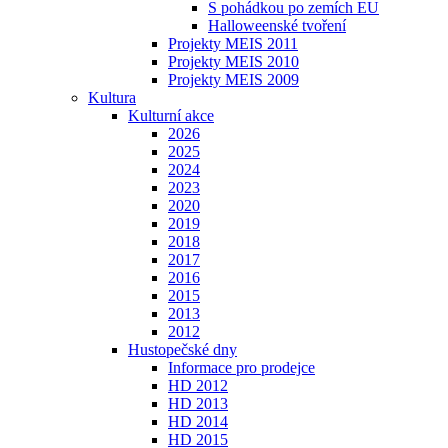
S pohádkou po zemích EU
Halloweenské tvoření
Projekty MEIS 2011
Projekty MEIS 2010
Projekty MEIS 2009
Kultura
Kulturní akce
2026
2025
2024
2023
2020
2019
2018
2017
2016
2015
2013
2012
Hustopečské dny
Informace pro prodejce
HD 2012
HD 2013
HD 2014
HD 2015