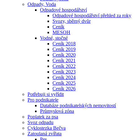
Odpady, Voda
Odpadové hospodářství
Odpadové hospodářství přehled za roky
Svozy, sběrný dvůr
Ceník
MESOH
Vodné, stočné
Ceník 2018
Ceník 2019
Ceník 2020
Ceník 2021
Ceník 2022
Ceník 2023
Ceník 2024
Ceník 2025
Ceník 2026
Potřebuji si vyřídit
Pro podnikatele
Databáze podnikatelských nemovitostí
Průmyslová zóna
Poplatek za psa
Svoz odpadu
Cyklostezka Bečva
Zatoulaná zvířata
Pes