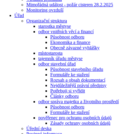
Mimořádná událost - požár cisteren 28.2.2025
Monitoring ovzduší
Úřad
Organizační struktura
starostka městyse
odbor vnitřních věcí a financí
Působnost odboru
Ekonomika a finance
Obecně závazné vyhlášky
místostarosta
tajemník úřadu městyse
odbor stavební úřad
Působnost stavebního úřadu
Formuláře ke stažení
Rozsah a obsah dokumentací
Nejdůležitější právní předpisy
Potřebuji si vyřídit
Články odboru
odbor správa majetku a životního prostředí
Působnost odboru
Formuláře ke stažení
pověřenec pro ochranu osobních údajů
Zásady ochrany osobních údajů
Úřední deska
Povinné informace