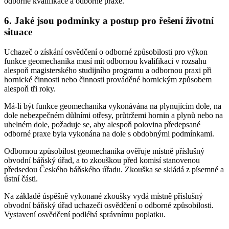
odborné kvalifikace a odborné praxe.
6. Jaké jsou podmínky a postup pro řešení životní
situace
Uchazeč o získání osvědčení o odborné způsobilosti pro výkon
funkce geomechanika musí mít odbornou kvalifikaci v rozsahu
alespoň magisterského studijního programu a odbornou praxi při
hornické činnosti nebo činnosti prováděné hornickým způsobem
alespoň tři roky.
Má-li být funkce geomechanika vykonávána na plynujícím dole, na
dole nebezpečném důlními otřesy, průtržemi hornin a plynů nebo na
uhelném dole, požaduje se, aby alespoň polovina předepsané
odborné praxe byla vykonána na dole s obdobnými podmínkami.
Odbornou způsobilost geomechanika ověřuje místně příslušný
obvodní báňský úřad, a to zkouškou před komisí stanovenou
předsedou Českého báňského úřadu. Zkouška se skládá z písemné a
ústní části.
Na základě úspěšně vykonané zkoušky vydá místně příslušný
obvodní báňský úřad uchazeči osvědčení o odborné způsobilosti.
Vystavení osvědčení podléhá správnímu poplatku.