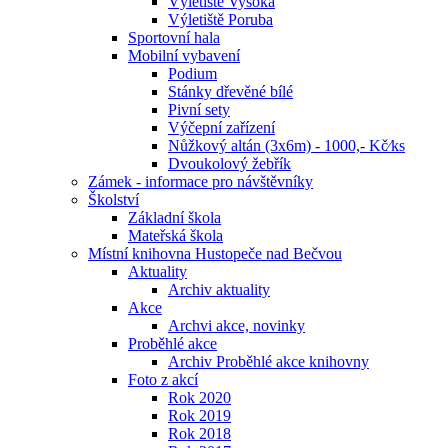
Výletiště Vysoká
Výletiště Poruba
Sportovní hala
Mobilní vybavení
Podium
Stánky dřevěné bílé
Pivní sety
Výčepní zařízení
Nůžkový altán (3x6m) - 1000,- Kč⁄ks
Dvoukolový žebřík
Zámek - informace pro návštěvníky
Školství
Základní škola
Mateřská škola
Místní knihovna Hustopeče nad Bečvou
Aktuality
Archiv aktuality
Akce
Archvi akce, novinky
Proběhlé akce
Archiv Proběhlé akce knihovny
Foto z akcí
Rok 2020
Rok 2019
Rok 2018