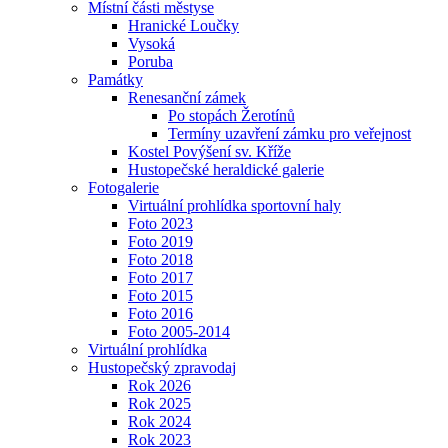
Místní části městyse
Hranické Loučky
Vysoká
Poruba
Památky
Renesanční zámek
Po stopách Žerotínů
Termíny uzavření zámku pro veřejnost
Kostel Povýšení sv. Kříže
Hustopečské heraldické galerie
Fotogalerie
Virtuální prohlídka sportovní haly
Foto 2023
Foto 2019
Foto 2018
Foto 2017
Foto 2015
Foto 2016
Foto 2005-2014
Virtuální prohlídka
Hustopečský zpravodaj
Rok 2026
Rok 2025
Rok 2024
Rok 2023