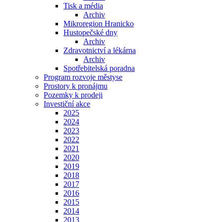
Tisk a média
Archiv
Mikroregion Hranicko
Hustopečské dny
Archiv
Zdravotnictví a lékárna
Archiv
Spotřebitelská poradna
Program rozvoje městyse
Prostory k pronájmu
Pozemky k prodeji
Investiční akce
2025
2024
2023
2022
2021
2020
2019
2018
2017
2016
2015
2014
2013