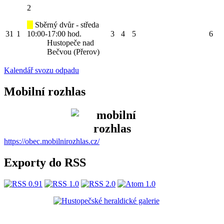
2
Sběrný dvůr - středa
31
1
10:00-17:00 hod.
3
4
5
6
Hustopeče nad
Bečvou (Přerov)
Kalendář svozu odpadu
Mobilní rozhlas
https://obec.mobilnirozhlas.cz/
Exporty do RSS