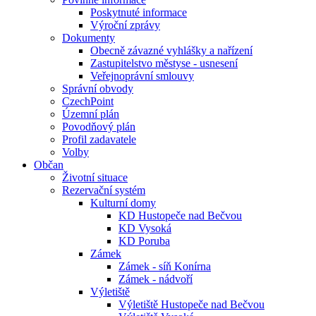
Poskytnuté informace
Výroční zprávy
Dokumenty
Obecně závazné vyhlášky a nařízení
Zastupitelstvo městyse - usnesení
Veřejnoprávní smlouvy
Správní obvody
CzechPoint
Územní plán
Povodňový plán
Profil zadavatele
Volby
Občan
Životní situace
Rezervační systém
Kulturní domy
KD Hustopeče nad Bečvou
KD Vysoká
KD Poruba
Zámek
Zámek - síň Konírna
Zámek - nádvoří
Výletiště
Výletiště Hustopeče nad Bečvou