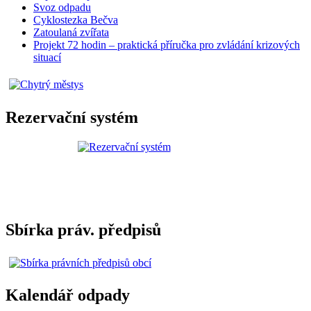
Svoz odpadu
Cyklostezka Bečva
Zatoulaná zvířata
Projekt 72 hodin – praktická příručka pro zvládání krizových
situací
Rezervační systém
Sbírka práv. předpisů
Kalendář odpady