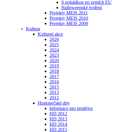
S pohádkou po zemích EU
Halloweenské tvoření
Projekty MEIS 2011
Projekty MEIS 2010
Projekty MEIS 2009
Kultura
Kulturní akce
2026
2025
2024
2023
2020
2019
2018
2017
2016
2015
2013
2012
Hustopečské dny
Informace pro prodejce
HD 2012
HD 2013
HD 2014
HD 2015