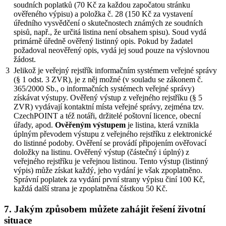
soudních poplatků (70 Kč za každou započatou stránku
ověřeného výpisu) a položka č. 28 (150 Kč za vystavení
úředního vysvědčení o skutečnostech známých ze soudních
spisů, např., že určitá listina není obsahem spisu). Soud vydá
primárně úředně ověřený listinný opis. Pokud by žadatel
požadoval neověřený opis, vydá jej soud pouze na výslovnou
žádost.
3
Jelikož je veřejný rejstřík informačním systémem veřejné správy
(§ 1 odst. 3 ZVR), je z něj možné (v souladu se zákonem č.
365/2000 Sb., o informačních systémech veřejné správy)
získávat výstupy. Ověřený výstup z veřejného rejstříku (§ 5
ZVR) vydávají kontaktní místa veřejné správy, zejména tzv.
CzechPOINT a též notáři, držitelé poštovní licence, obecní
úřady, apod.
Ověřeným výstupem
je listina, která vznikla
úplným převodem výstupu z veřejného rejstříku z elektronické
do listinné podoby. Ověření se provádí připojením ověřovací
doložky na listinu. Ověřený výstup (částečný i úplný) z
veřejného rejstříku je veřejnou listinou. Tento výstup (listinný
výpis) může získat každý, jeho vydání je však zpoplatněno.
Správní poplatek za vydání první strany výpisu činí 100 Kč,
každá další strana je zpoplatněna částkou 50 Kč.
7. Jakým způsobem můžete zahájit řešení životní
situace