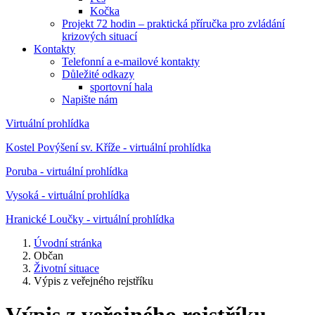
Kočka
Projekt 72 hodin – praktická příručka pro zvládání
krizových situací
Kontakty
Telefonní a e-mailové kontakty
Důležité odkazy
sportovní hala
Napište nám
Virtuální prohlídka
Kostel Povýšení sv. Kříže - virtuální prohlídka
Poruba - virtuální prohlídka
Vysoká - virtuální prohlídka
Hranické Loučky - virtuální prohlídka
Úvodní stránka
Občan
Životní situace
Výpis z veřejného rejstříku