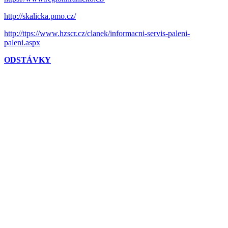
http://skalicka.pmo.cz/
http://ttps://www.hzscr.cz/clanek/informacni-servis-paleni-
paleni.aspx
ODSTÁVKY