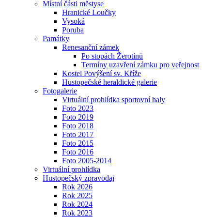
Místní části městyse
Hranické Loučky
Vysoká
Poruba
Památky
Renesanční zámek
Po stopách Žerotínů
Termíny uzavření zámku pro veřejnost
Kostel Povýšení sv. Kříže
Hustopečské heraldické galerie
Fotogalerie
Virtuální prohlídka sportovní haly
Foto 2023
Foto 2019
Foto 2018
Foto 2017
Foto 2015
Foto 2016
Foto 2005-2014
Virtuální prohlídka
Hustopečský zpravodaj
Rok 2026
Rok 2025
Rok 2024
Rok 2023