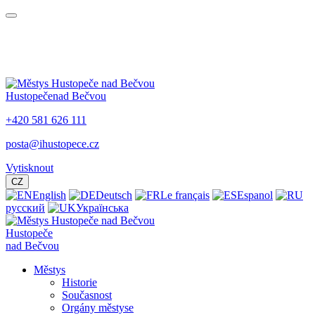
Hustopeče
nad Bečvou
+420 581 626 111
posta@ihustopece.cz
Vytisknout
CZ
English
Deutsch
Le français
Espanol
русский
Українська
Hustopeče
nad Bečvou
Městys
Historie
Současnost
Orgány městyse