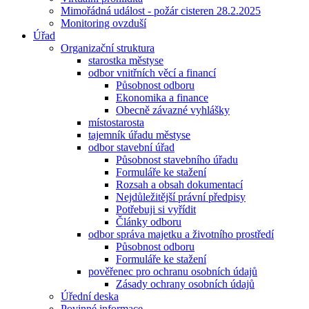
Mimořádná událost - požár cisteren 28.2.2025
Monitoring ovzduší
Úřad
Organizační struktura
starostka městyse
odbor vnitřních věcí a financí
Působnost odboru
Ekonomika a finance
Obecně závazné vyhlášky
místostarosta
tajemník úřadu městyse
odbor stavební úřad
Působnost stavebního úřadu
Formuláře ke stažení
Rozsah a obsah dokumentací
Nejdůležitější právní předpisy
Potřebuji si vyřídit
Články odboru
odbor správa majetku a životního prostředí
Působnost odboru
Formuláře ke stažení
pověřenec pro ochranu osobních údajů
Zásady ochrany osobních údajů
Úřední deska
Povinné informace