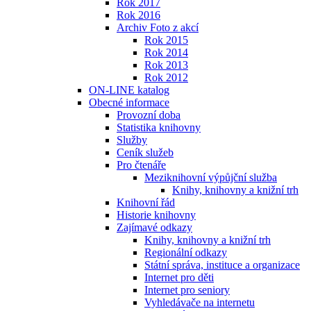
Rok 2017
Rok 2016
Archiv Foto z akcí
Rok 2015
Rok 2014
Rok 2013
Rok 2012
ON-LINE katalog
Obecné informace
Provozní doba
Statistika knihovny
Služby
Ceník služeb
Pro čtenáře
Meziknihovní výpůjční služba
Knihy, knihovny a knižní trh
Knihovní řád
Historie knihovny
Zajímavé odkazy
Knihy, knihovny a knižní trh
Regionální odkazy
Státní správa, instituce a organizace
Internet pro děti
Internet pro seniory
Vyhledávače na internetu