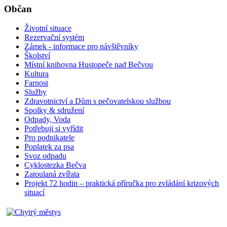
Občan
Životní situace
Rezervační systém
Zámek - informace pro návštěvníky
Školství
Místní knihovna Hustopeče nad Bečvou
Kultura
Farnost
Služby
Zdravotnictví a Dům s pečovatelskou službou
Spolky & sdružení
Odpady, Voda
Potřebuji si vyřídit
Pro podnikatele
Poplatek za psa
Svoz odpadu
Cyklostezka Bečva
Zatoulaná zvířata
Projekt 72 hodin – praktická příručka pro zvládání krizových
situací