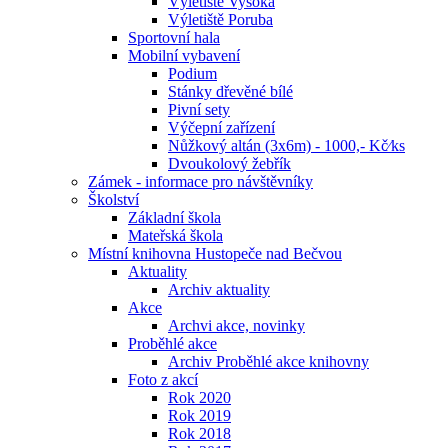
Výletiště Vysoká
Výletiště Poruba
Sportovní hala
Mobilní vybavení
Podium
Stánky dřevěné bílé
Pivní sety
Výčepní zařízení
Nůžkový altán (3x6m) - 1000,- Kč⁄ks
Dvoukolový žebřík
Zámek - informace pro návštěvníky
Školství
Základní škola
Mateřská škola
Místní knihovna Hustopeče nad Bečvou
Aktuality
Archiv aktuality
Akce
Archvi akce, novinky
Proběhlé akce
Archiv Proběhlé akce knihovny
Foto z akcí
Rok 2020
Rok 2019
Rok 2018