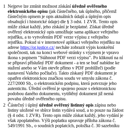
1
Nejprve lze zmínit možnost získání
úředně ověřeného
elektronického opisu
(jak částečného, tak úplného, přičemž
částečným opisem je opis aktuálních údajů a úplným opis
obsahující i historické údaje) dle § 3 odst. 1 ZVR. Tento opis
může získat každý, jeho získání je bezplatné. Získat úředně
ověřený elektronický opis umožňuje sama aplikace veřejného
rejstříku, a to vytvořením PDF verze výpisu z veřejného
rejstříku. Pokud si v internetové aplikaci veřejného rejstříku na
adrese
https://or.justice.cz/
necháte zobrazit výpis konkrétní
společnosti, tak na konci webové stránky s výpisem je vpravo
ikona s popisem "Stáhnout PDF verzi výpisu". Po kliknutí na ní
se připraví příslušný PDF dokument - a ten se buď nabídne ke
stažení anebo se Vám otevře přímo v PDF prohlížeči (podle
nastavení Vašeho počítače). Takto získaný PDF dokument je
opatřen elektronickou značkou soudu ve smyslu zákona č.
227/2000 Sb., o elektronickém podpisu, která potvrzuje jeho
autenticitu. Úřední ověření je spojeno pouze s elektronickou
podobou daného dokumentu, vytištěný dokument již nemá
povahu úředně ověřeného opisu.
2
Částečný i úplný
úředně ověřený listinný opis
zápisu nebo
listiny uložené ve sbírce listin vydává soud, a to pouze na žádost
(§ 4 odst. 1 ZVR). Tento opis může získat každý, jeho vydání je
však zpoplatněno. Výši poplatku upravuje příloha zákona č.
549/1991 Sb., o soudních poplatcích, položka č. 30 sazebníku