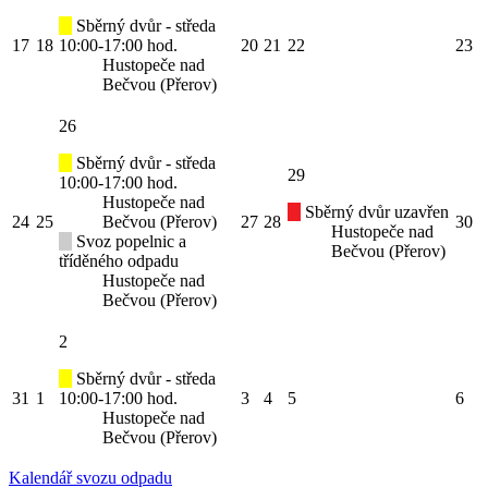
Sběrný dvůr - středa
17
18
10:00-17:00 hod.
20
21
22
23
Hustopeče nad
Bečvou (Přerov)
26
Sběrný dvůr - středa
29
10:00-17:00 hod.
Hustopeče nad
Sběrný dvůr uzavřen
24
25
Bečvou (Přerov)
27
28
30
Hustopeče nad
Svoz popelnic a
Bečvou (Přerov)
tříděného odpadu
Hustopeče nad
Bečvou (Přerov)
2
Sběrný dvůr - středa
31
1
10:00-17:00 hod.
3
4
5
6
Hustopeče nad
Bečvou (Přerov)
Kalendář svozu odpadu