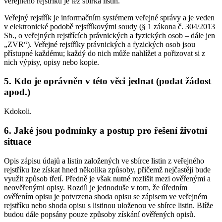
veřejného rejstříku je též sbírka listin.
Veřejný rejstřík je informačním systémem veřejné správy a je veden
v elektronické podobě rejstříkovými soudy (§ 1 zákona č. 304/2013
Sb., o veřejných rejstřících právnických a fyzických osob – dále jen
„ZVR“). Veřejné rejstříky právnických a fyzických osob jsou
přístupné každému; každý do nich může nahlížet a pořizovat si z
nich výpisy, opisy nebo kopie.
5. Kdo je oprávněn v této věci jednat (podat žádost
apod.)
Kdokoli.
6. Jaké jsou podmínky a postup pro řešení životní
situace
Opis zápisu údajů a listin založených ve sbírce listin z veřejného
rejstříku lze získat hned několika způsoby, přičemž nejčastěji bude
využit způsob třetí. Předně je však nutné rozlišit mezi ověřenými a
neověřenými opisy. Rozdíl je jednoduše v tom, že úředním
ověřením opisu je potvrzena shoda opisu se zápisem ve veřejném
rejstříku nebo shoda opisu s listinou uloženou ve sbírce listin. Blíže
budou dále popsány pouze způsoby získání ověřených opisů.