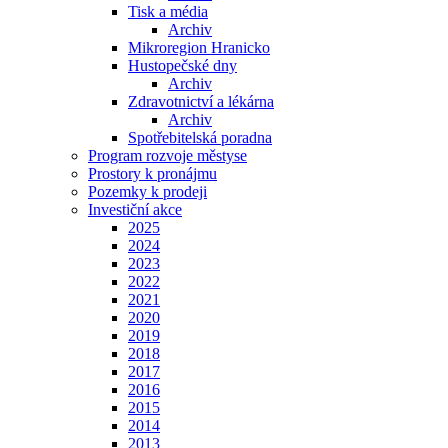
Tisk a média
Archiv
Mikroregion Hranicko
Hustopečské dny
Archiv
Zdravotnictví a lékárna
Archiv
Spotřebitelská poradna
Program rozvoje městyse
Prostory k pronájmu
Pozemky k prodeji
Investiční akce
2025
2024
2023
2022
2021
2020
2019
2018
2017
2016
2015
2014
2013