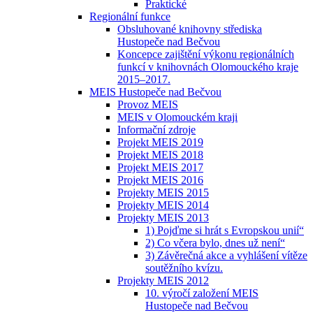
Praktické
Regionální funkce
Obsluhované knihovny střediska
Hustopeče nad Bečvou
Koncepce zajištění výkonu regionálních
funkcí v knihovnách Olomouckého kraje
2015–2017.
MEIS Hustopeče nad Bečvou
Provoz MEIS
MEIS v Olomouckém kraji
Informační zdroje
Projekt MEIS 2019
Projekt MEIS 2018
Projekt MEIS 2017
Projekt MEIS 2016
Projekty MEIS 2015
Projekty MEIS 2014
Projekty MEIS 2013
1) Pojďme si hrát s Evropskou unií“
2) Co včera bylo, dnes už není“
3) Závěrečná akce a vyhlášení vítěze
soutěžního kvízu.
Projekty MEIS 2012
10. výročí založení MEIS
Hustopeče nad Bečvou