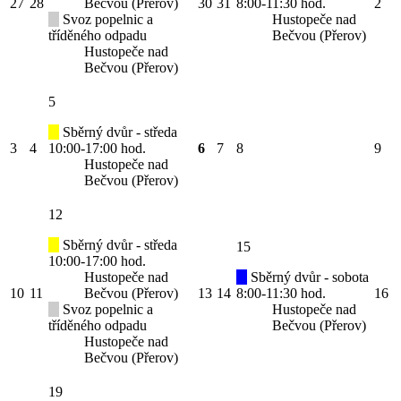
27
28
Bečvou (Přerov)
30
31
8:00-11:30 hod.
2
Svoz popelnic a
Hustopeče nad
tříděného odpadu
Bečvou (Přerov)
Hustopeče nad
Bečvou (Přerov)
5
Sběrný dvůr - středa
3
4
10:00-17:00 hod.
6
7
8
9
Hustopeče nad
Bečvou (Přerov)
12
Sběrný dvůr - středa
15
10:00-17:00 hod.
Hustopeče nad
Sběrný dvůr - sobota
10
11
Bečvou (Přerov)
13
14
8:00-11:30 hod.
16
Svoz popelnic a
Hustopeče nad
tříděného odpadu
Bečvou (Přerov)
Hustopeče nad
Bečvou (Přerov)
19