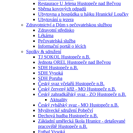
Restaurace U Jelena Hustopeče nad Bečvou
Sběrna kovových odpadů
Ubytovna a hospůdka u hájku Hranické Loučky
Ubytování u jezera
Zdravotnictví a Dům s pečovatelskou službou
Zdravotní středisko
Lékárna
Pečovatelská služba
Informační portál o lécích
Spolky & sdružení
TJ SOKOL Hustopeče n.B.
Jednota OREL Hustopeče nad Bečvou
SDH Hustopeče n.B.
SDH Vysoká
SDH Poruba
Český svaz včelařů Hustopeče n.B.
Český červený kříž - MO Hustopeče n.B.
Český zahradkářský svaz - ZO Hustopeče n.B.
Aktuality
Český rybářský svaz - MO Hustopeče n.B.
Myslivecké sdružení Pobečví
Dechová hudba Hustopeče n.B.
Základní umělecká škola Hranice - detašované
pracoviště Hustopeče n.B.
Fotbal Vysoká