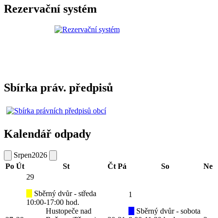
Rezervační systém
Sbírka práv. předpisů
Kalendář odpady
Srpen
2026
Po
Út
St
Čt
Pá
So
Ne
29
Sběrný dvůr - středa
1
10:00-17:00 hod.
Hustopeče nad
Sběrný dvůr - sobota