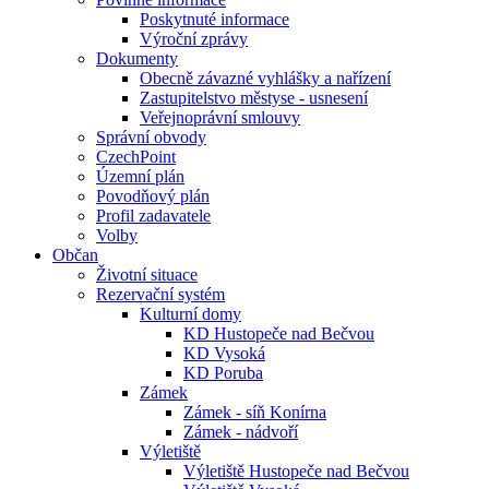
Poskytnuté informace
Výroční zprávy
Dokumenty
Obecně závazné vyhlášky a nařízení
Zastupitelstvo městyse - usnesení
Veřejnoprávní smlouvy
Správní obvody
CzechPoint
Územní plán
Povodňový plán
Profil zadavatele
Volby
Občan
Životní situace
Rezervační systém
Kulturní domy
KD Hustopeče nad Bečvou
KD Vysoká
KD Poruba
Zámek
Zámek - síň Konírna
Zámek - nádvoří
Výletiště
Výletiště Hustopeče nad Bečvou