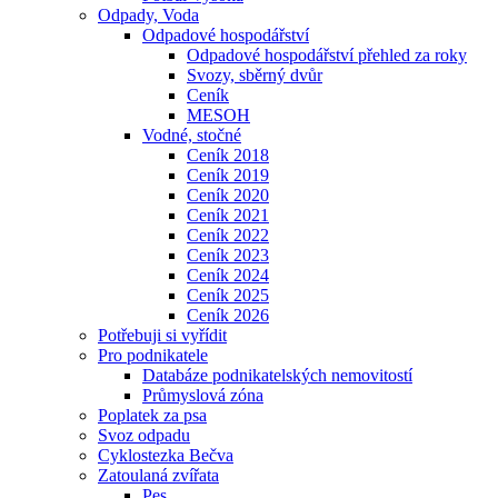
Odpady, Voda
Odpadové hospodářství
Odpadové hospodářství přehled za roky
Svozy, sběrný dvůr
Ceník
MESOH
Vodné, stočné
Ceník 2018
Ceník 2019
Ceník 2020
Ceník 2021
Ceník 2022
Ceník 2023
Ceník 2024
Ceník 2025
Ceník 2026
Potřebuji si vyřídit
Pro podnikatele
Databáze podnikatelských nemovitostí
Průmyslová zóna
Poplatek za psa
Svoz odpadu
Cyklostezka Bečva
Zatoulaná zvířata
Pes