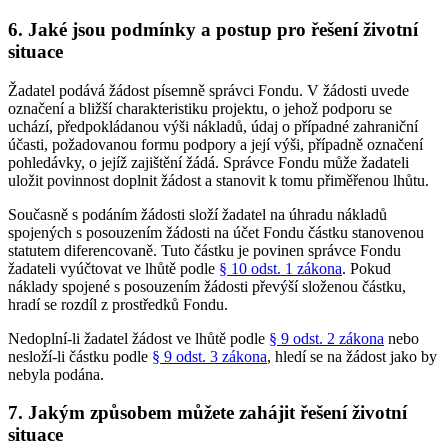
6. Jaké jsou podmínky a postup pro řešení životní
situace
Žadatel podává žádost písemně správci Fondu. V žádosti uvede
označení a bližší charakteristiku projektu, o jehož podporu se
uchází, předpokládanou výši nákladů, údaj o případné zahraniční
účasti, požadovanou formu podpory a její výši, případně označení
pohledávky, o jejíž zajištění žádá. Správce Fondu může žadateli
uložit povinnost doplnit žádost a stanovit k tomu přiměřenou lhůtu.
Současně s podáním žádosti složí žadatel na úhradu nákladů
spojených s posouzením žádosti na účet Fondu částku stanovenou
statutem diferencovaně. Tuto částku je povinen správce Fondu
žadateli vyúčtovat ve lhůtě podle
§ 10 odst. 1 zákona
. Pokud
náklady spojené s posouzením žádosti převýší složenou částku,
hradí se rozdíl z prostředků Fondu.
Nedoplní-li žadatel žádost ve lhůtě podle
§ 9 odst. 2 zákona
nebo
nesloží-li částku podle
§ 9 odst. 3 zákona
, hledí se na žádost jako by
nebyla podána.
7. Jakým způsobem můžete zahájit řešení životní
situace