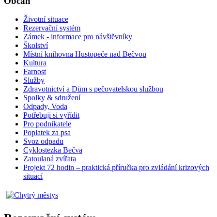
Občan
Životní situace
Rezervační systém
Zámek - informace pro návštěvníky
Školství
Místní knihovna Hustopeče nad Bečvou
Kultura
Farnost
Služby
Zdravotnictví a Dům s pečovatelskou službou
Spolky & sdružení
Odpady, Voda
Potřebuji si vyřídit
Pro podnikatele
Poplatek za psa
Svoz odpadu
Cyklostezka Bečva
Zatoulaná zvířata
Projekt 72 hodin – praktická příručka pro zvládání krizových
situací