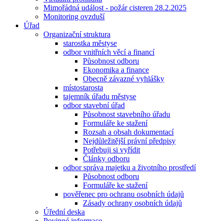
Mimořádná událost - požár cisteren 28.2.2025
Monitoring ovzduší
Úřad
Organizační struktura
starostka městyse
odbor vnitřních věcí a financí
Působnost odboru
Ekonomika a finance
Obecně závazné vyhlášky
místostarosta
tajemník úřadu městyse
odbor stavební úřad
Působnost stavebního úřadu
Formuláře ke stažení
Rozsah a obsah dokumentací
Nejdůležitější právní předpisy
Potřebuji si vyřídit
Články odboru
odbor správa majetku a životního prostředí
Působnost odboru
Formuláře ke stažení
pověřenec pro ochranu osobních údajů
Zásady ochrany osobních údajů
Úřední deska
Povinné informace