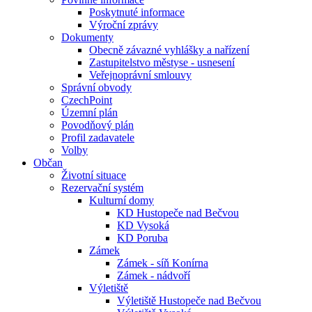
Poskytnuté informace
Výroční zprávy
Dokumenty
Obecně závazné vyhlášky a nařízení
Zastupitelstvo městyse - usnesení
Veřejnoprávní smlouvy
Správní obvody
CzechPoint
Územní plán
Povodňový plán
Profil zadavatele
Volby
Občan
Životní situace
Rezervační systém
Kulturní domy
KD Hustopeče nad Bečvou
KD Vysoká
KD Poruba
Zámek
Zámek - síň Konírna
Zámek - nádvoří
Výletiště
Výletiště Hustopeče nad Bečvou