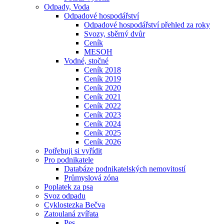
Odpady, Voda
Odpadové hospodářství
Odpadové hospodářství přehled za roky
Svozy, sběrný dvůr
Ceník
MESOH
Vodné, stočné
Ceník 2018
Ceník 2019
Ceník 2020
Ceník 2021
Ceník 2022
Ceník 2023
Ceník 2024
Ceník 2025
Ceník 2026
Potřebuji si vyřídit
Pro podnikatele
Databáze podnikatelských nemovitostí
Průmyslová zóna
Poplatek za psa
Svoz odpadu
Cyklostezka Bečva
Zatoulaná zvířata
Pes