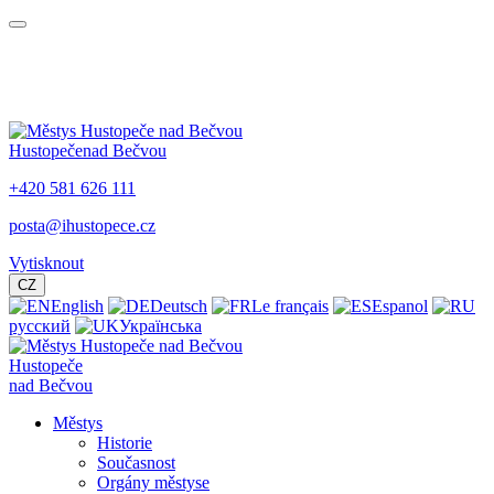
Hustopeče
nad Bečvou
+420 581 626 111
posta@ihustopece.cz
Vytisknout
CZ
English
Deutsch
Le français
Espanol
русский
Українська
Hustopeče
nad Bečvou
Městys
Historie
Současnost
Orgány městyse