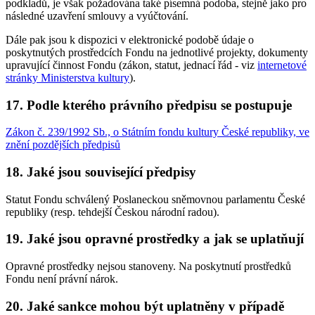
podkladů, je však požadována také písemná podoba, stejně jako pro
následné uzavření smlouvy a vyúčtování.
Dále pak jsou k dispozici v elektronické podobě údaje o
poskytnutých prostředcích Fondu na jednotlivé projekty, dokumenty
upravující činnost Fondu (zákon, statut, jednací řád - viz
internetové
stránky Ministerstva kultury
).
17. Podle kterého právního předpisu se postupuje
Zákon č. 239/1992 Sb., o Státním fondu kultury České republiky, ve
znění pozdějších předpisů
18. Jaké jsou související předpisy
Statut Fondu schválený Poslaneckou sněmovnou parlamentu České
republiky (resp. tehdejší Českou národní radou).
19. Jaké jsou opravné prostředky a jak se uplatňují
Opravné prostředky nejsou stanoveny. Na poskytnutí prostředků
Fondu není právní nárok.
20. Jaké sankce mohou být uplatněny v případě