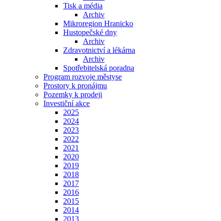
Tisk a média
Archiv
Mikroregion Hranicko
Hustopečské dny
Archiv
Zdravotnictví a lékárna
Archiv
Spotřebitelská poradna
Program rozvoje městyse
Prostory k pronájmu
Pozemky k prodeji
Investiční akce
2025
2024
2023
2022
2021
2020
2019
2018
2017
2016
2015
2014
2013