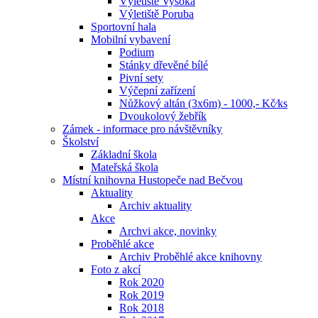
Výletiště Vysoká
Výletiště Poruba
Sportovní hala
Mobilní vybavení
Podium
Stánky dřevěné bílé
Pivní sety
Výčepní zařízení
Nůžkový altán (3x6m) - 1000,- Kč⁄ks
Dvoukolový žebřík
Zámek - informace pro návštěvníky
Školství
Základní škola
Mateřská škola
Místní knihovna Hustopeče nad Bečvou
Aktuality
Archiv aktuality
Akce
Archvi akce, novinky
Proběhlé akce
Archiv Proběhlé akce knihovny
Foto z akcí
Rok 2020
Rok 2019
Rok 2018