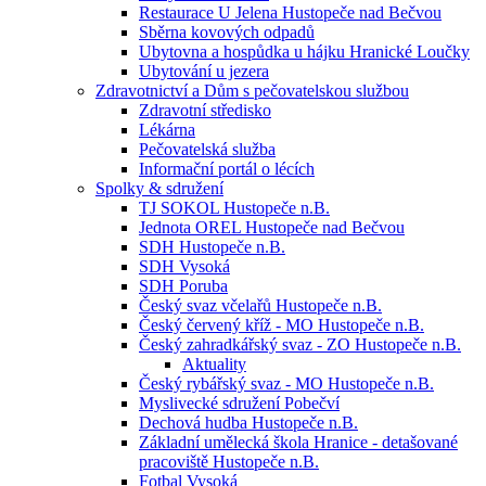
Restaurace U Jelena Hustopeče nad Bečvou
Sběrna kovových odpadů
Ubytovna a hospůdka u hájku Hranické Loučky
Ubytování u jezera
Zdravotnictví a Dům s pečovatelskou službou
Zdravotní středisko
Lékárna
Pečovatelská služba
Informační portál o lécích
Spolky & sdružení
TJ SOKOL Hustopeče n.B.
Jednota OREL Hustopeče nad Bečvou
SDH Hustopeče n.B.
SDH Vysoká
SDH Poruba
Český svaz včelařů Hustopeče n.B.
Český červený kříž - MO Hustopeče n.B.
Český zahradkářský svaz - ZO Hustopeče n.B.
Aktuality
Český rybářský svaz - MO Hustopeče n.B.
Myslivecké sdružení Pobečví
Dechová hudba Hustopeče n.B.
Základní umělecká škola Hranice - detašované
pracoviště Hustopeče n.B.
Fotbal Vysoká