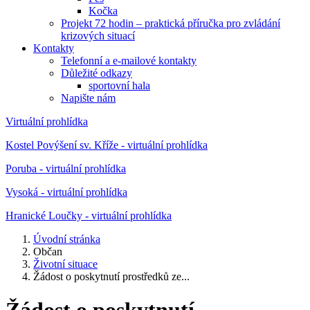
Kočka
Projekt 72 hodin – praktická příručka pro zvládání
krizových situací
Kontakty
Telefonní a e-mailové kontakty
Důležité odkazy
sportovní hala
Napište nám
Virtuální prohlídka
Kostel Povýšení sv. Kříže - virtuální prohlídka
Poruba - virtuální prohlídka
Vysoká - virtuální prohlídka
Hranické Loučky - virtuální prohlídka
Úvodní stránka
Občan
Životní situace
Žádost o poskytnutí prostředků ze...