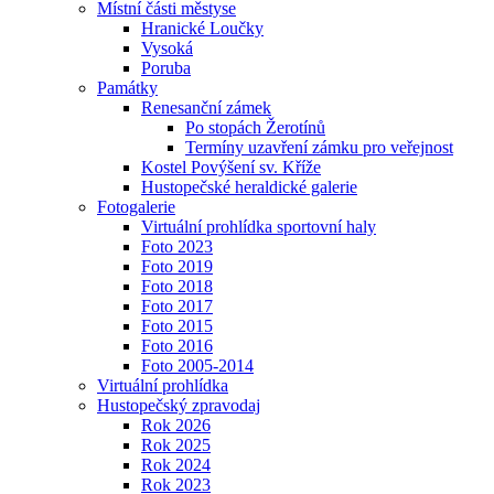
Místní části městyse
Hranické Loučky
Vysoká
Poruba
Památky
Renesanční zámek
Po stopách Žerotínů
Termíny uzavření zámku pro veřejnost
Kostel Povýšení sv. Kříže
Hustopečské heraldické galerie
Fotogalerie
Virtuální prohlídka sportovní haly
Foto 2023
Foto 2019
Foto 2018
Foto 2017
Foto 2015
Foto 2016
Foto 2005-2014
Virtuální prohlídka
Hustopečský zpravodaj
Rok 2026
Rok 2025
Rok 2024
Rok 2023