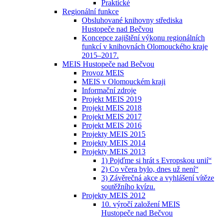
Praktické
Regionální funkce
Obsluhované knihovny střediska
Hustopeče nad Bečvou
Koncepce zajištění výkonu regionálních
funkcí v knihovnách Olomouckého kraje
2015–2017.
MEIS Hustopeče nad Bečvou
Provoz MEIS
MEIS v Olomouckém kraji
Informační zdroje
Projekt MEIS 2019
Projekt MEIS 2018
Projekt MEIS 2017
Projekt MEIS 2016
Projekty MEIS 2015
Projekty MEIS 2014
Projekty MEIS 2013
1) Pojďme si hrát s Evropskou unií“
2) Co včera bylo, dnes už není“
3) Závěrečná akce a vyhlášení vítěze
soutěžního kvízu.
Projekty MEIS 2012
10. výročí založení MEIS
Hustopeče nad Bečvou