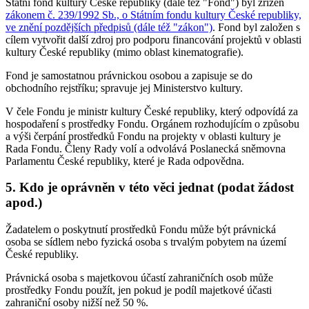
Státní fond kultury České republiky (dále též "Fond") byl zřízen
zákonem č. 239/1992 Sb., o Státním fondu kultury České republiky,
ve znění pozdějších předpisů (dále též "zákon")
. Fond byl založen s
cílem vytvořit další zdroj pro podporu financování projektů v oblasti
kultury České republiky (mimo oblast kinematografie).
Fond je samostatnou právnickou osobou a zapisuje se do
obchodního rejstříku; spravuje jej Ministerstvo kultury.
V čele Fondu je ministr kultury České republiky, který odpovídá za
hospodaření s prostředky Fondu. Orgánem rozhodujícím o způsobu
a výši čerpání prostředků Fondu na projekty v oblasti kultury je
Rada Fondu. Členy Rady volí a odvolává Poslanecká sněmovna
Parlamentu České republiky, které je Rada odpovědna.
5. Kdo je oprávněn v této věci jednat (podat žádost
apod.)
Žadatelem o poskytnutí prostředků Fondu může být právnická
osoba se sídlem nebo fyzická osoba s trvalým pobytem na území
České republiky.
Právnická osoba s majetkovou účastí zahraničních osob může
prostředky Fondu použít, jen pokud je podíl majetkové účasti
zahraniční osoby nižší než 50 %.