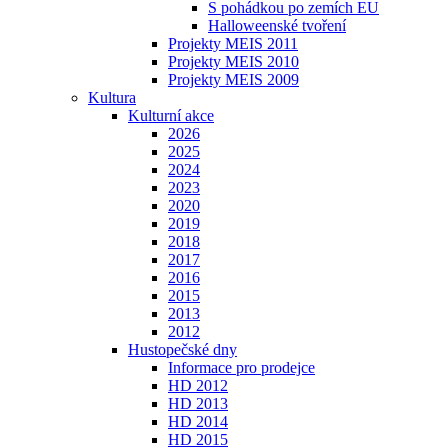
S pohádkou po zemích EU
Halloweenské tvoření
Projekty MEIS 2011
Projekty MEIS 2010
Projekty MEIS 2009
Kultura
Kulturní akce
2026
2025
2024
2023
2020
2019
2018
2017
2016
2015
2013
2012
Hustopečské dny
Informace pro prodejce
HD 2012
HD 2013
HD 2014
HD 2015