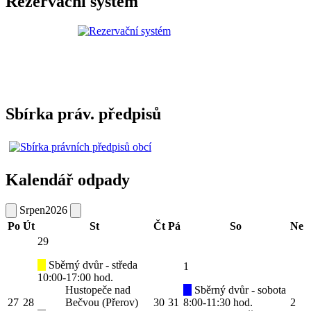
Rezervační systém
Sbírka práv. předpisů
Kalendář odpady
Srpen
2026
Po
Út
St
Čt
Pá
So
Ne
29
Sběrný dvůr - středa
1
10:00-17:00 hod.
Hustopeče nad
Sběrný dvůr - sobota
27
28
Bečvou (Přerov)
30
31
8:00-11:30 hod.
2