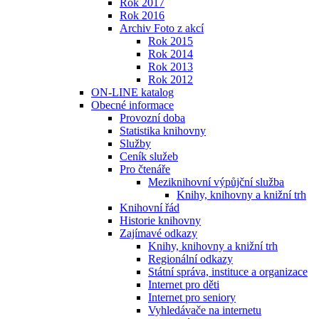
Rok 2017
Rok 2016
Archiv Foto z akcí
Rok 2015
Rok 2014
Rok 2013
Rok 2012
ON-LINE katalog
Obecné informace
Provozní doba
Statistika knihovny
Služby
Ceník služeb
Pro čtenáře
Meziknihovní výpůjční služba
Knihy, knihovny a knižní trh
Knihovní řád
Historie knihovny
Zajímavé odkazy
Knihy, knihovny a knižní trh
Regionální odkazy
Státní správa, instituce a organizace
Internet pro děti
Internet pro seniory
Vyhledávače na internetu