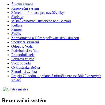
Životní situace
Rezervační systém
Zámek - informace pro návštěvníky
Školství
Místní knihovna Hustopeče nad Bečvou
Kultura
Farnost
Služby
Zdravotnictví a Dům s pečovatelskou službou
Spolky & sdružení
Odpady, Voda
Potřebuji si vyřídit
Pro podnikatele
Poplatek za psa
Svoz odpadu
Cyklostezka Bečva
Zatoulaná zvířata
Projekt 72 hodin – praktická příručka pro zvládání krizových
situací
Rezervační systém