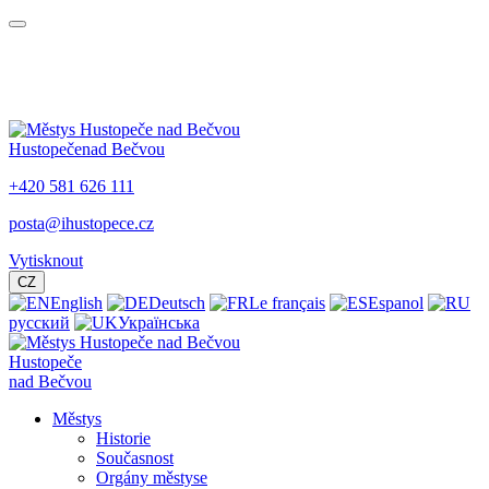
Hustopeče
nad Bečvou
+420 581 626 111
posta@ihustopece.cz
Vytisknout
CZ
English
Deutsch
Le français
Espanol
русский
Українська
Hustopeče
nad Bečvou
Městys
Historie
Současnost
Orgány městyse