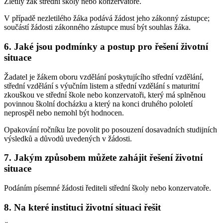
Zletilý žák střední školy nebo konzervatoře.
V případě nezletilého žáka podává žádost jeho zákonný zástupce;
součástí žádosti zákonného zástupce musí být souhlas žáka.
6. Jaké jsou podmínky a postup pro řešení životní
situace
Žadatel je žákem oboru vzdělání poskytujícího střední vzdělání,
střední vzdělání s výučním listem a střední vzdělání s maturitní
zkouškou ve střední škole nebo konzervatoři, který má splněnou
povinnou školní docházku a který na konci druhého pololetí
neprospěl nebo nemohl být hodnocen.
Opakování ročníku lze povolit po posouzení dosavadních studijních
výsledků a důvodů uvedených v žádosti.
7. Jakým způsobem můžete zahájit řešení životní
situace
Podáním písemné žádosti řediteli střední školy nebo konzervatoře.
8. Na které instituci životní situaci řešit