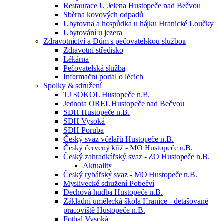
Restaurace U Jelena Hustopeče nad Bečvou
Sběrna kovových odpadů
Ubytovna a hospůdka u hájku Hranické Loučky
Ubytování u jezera
Zdravotnictví a Dům s pečovatelskou službou
Zdravotní středisko
Lékárna
Pečovatelská služba
Informační portál o lécích
Spolky & sdružení
TJ SOKOL Hustopeče n.B.
Jednota OREL Hustopeče nad Bečvou
SDH Hustopeče n.B.
SDH Vysoká
SDH Poruba
Český svaz včelařů Hustopeče n.B.
Český červený kříž - MO Hustopeče n.B.
Český zahradkářský svaz - ZO Hustopeče n.B.
Aktuality
Český rybářský svaz - MO Hustopeče n.B.
Myslivecké sdružení Pobečví
Dechová hudba Hustopeče n.B.
Základní umělecká škola Hranice - detašované
pracoviště Hustopeče n.B.
Fotbal Vysoká