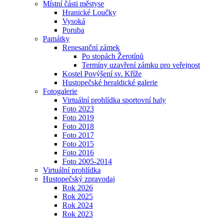
Místní části městyse
Hranické Loučky
Vysoká
Poruba
Památky
Renesanční zámek
Po stopách Žerotínů
Termíny uzavření zámku pro veřejnost
Kostel Povýšení sv. Kříže
Hustopečské heraldické galerie
Fotogalerie
Virtuální prohlídka sportovní haly
Foto 2023
Foto 2019
Foto 2018
Foto 2017
Foto 2015
Foto 2016
Foto 2005-2014
Virtuální prohlídka
Hustopečský zpravodaj
Rok 2026
Rok 2025
Rok 2024
Rok 2023