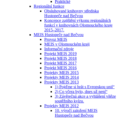
Praktické
Regionální funkce
Obsluhované knihovny střediska
Hustopeče nad Bečvou
Koncepce zajištění výkonu regionálních
funkcí v knihovnách Olomouckého kraje
2015–2017.
MEIS Hustopeče nad Bečvou
Provoz MEIS
MEIS v Olomouckém kraji
Informační zdroje
Projekt MEIS 2019
Projekt MEIS 2018
Projekt MEIS 2017
Projekt MEIS 2016
Projekty MEIS 2015
Projekty MEIS 2014
Projekty MEIS 2013
1) Pojďme si hrát s Evropskou unií“
2) Co včera bylo, dnes už není“
3) Závěrečná akce a vyhlášení vítěze
soutěžního kvízu.
Projekty MEIS 2012
10. výročí založení MEIS
Hustopeče nad Bečvou