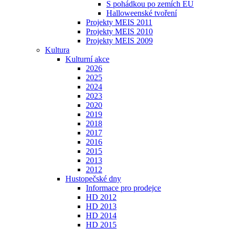
S pohádkou po zemích EU
Halloweenské tvoření
Projekty MEIS 2011
Projekty MEIS 2010
Projekty MEIS 2009
Kultura
Kulturní akce
2026
2025
2024
2023
2020
2019
2018
2017
2016
2015
2013
2012
Hustopečské dny
Informace pro prodejce
HD 2012
HD 2013
HD 2014
HD 2015