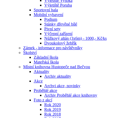
Výletiště Vysoká
Výletiště Poruba
Sportovní hala
Mobilní vybavení
Podium
Stánky dřevěné bílé
Pivní sety
Výčepní zařízení
Nůžkový altán (3x6m) - 1000,- Kč⁄ks
Dvoukolový žebřík
Zámek - informace pro návštěvníky
Školství
Základní škola
Mateřská škola
Místní knihovna Hustopeče nad Bečvou
Aktuality
Archiv aktuality
Akce
Archvi akce, novinky
Proběhlé akce
Archiv Proběhlé akce knihovny
Foto z akcí
Rok 2020
Rok 2019
Rok 2018