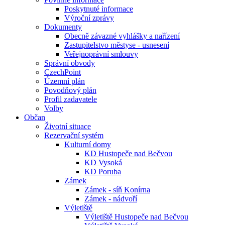
Poskytnuté informace
Výroční zprávy
Dokumenty
Obecně závazné vyhlášky a nařízení
Zastupitelstvo městyse - usnesení
Veřejnoprávní smlouvy
Správní obvody
CzechPoint
Územní plán
Povodňový plán
Profil zadavatele
Volby
Občan
Životní situace
Rezervační systém
Kulturní domy
KD Hustopeče nad Bečvou
KD Vysoká
KD Poruba
Zámek
Zámek - síň Konírna
Zámek - nádvoří
Výletiště
Výletiště Hustopeče nad Bečvou