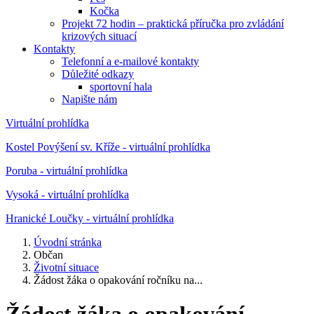
Kočka
Projekt 72 hodin – praktická příručka pro zvládání
krizových situací
Kontakty
Telefonní a e-mailové kontakty
Důležité odkazy
sportovní hala
Napište nám
Virtuální prohlídka
Kostel Povýšení sv. Kříže - virtuální prohlídka
Poruba - virtuální prohlídka
Vysoká - virtuální prohlídka
Hranické Loučky - virtuální prohlídka
Úvodní stránka
Občan
Životní situace
Žádost žáka o opakování ročníku na...