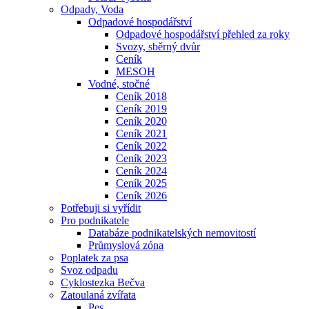
Odpady, Voda
Odpadové hospodářství
Odpadové hospodářství přehled za roky
Svozy, sběrný dvůr
Ceník
MESOH
Vodné, stočné
Ceník 2018
Ceník 2019
Ceník 2020
Ceník 2021
Ceník 2022
Ceník 2023
Ceník 2024
Ceník 2025
Ceník 2026
Potřebuji si vyřídit
Pro podnikatele
Databáze podnikatelských nemovitostí
Průmyslová zóna
Poplatek za psa
Svoz odpadu
Cyklostezka Bečva
Zatoulaná zvířata
Pes