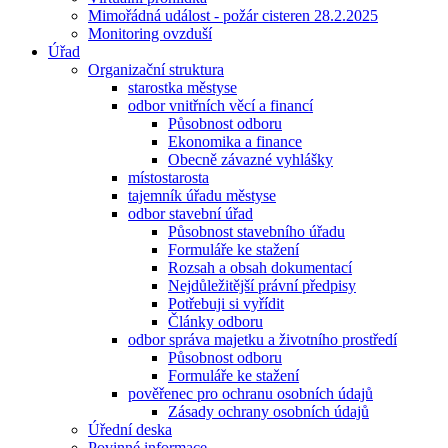
Mimořádná událost - požár cisteren 28.2.2025
Monitoring ovzduší
Úřad
Organizační struktura
starostka městyse
odbor vnitřních věcí a financí
Působnost odboru
Ekonomika a finance
Obecně závazné vyhlášky
místostarosta
tajemník úřadu městyse
odbor stavební úřad
Působnost stavebního úřadu
Formuláře ke stažení
Rozsah a obsah dokumentací
Nejdůležitější právní předpisy
Potřebuji si vyřídit
Články odboru
odbor správa majetku a životního prostředí
Působnost odboru
Formuláře ke stažení
pověřenec pro ochranu osobních údajů
Zásady ochrany osobních údajů
Úřední deska
Povinné informace