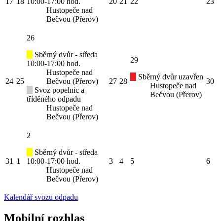
17
18
10:00-17:00 hod.
20
21
22
23
Hustopeče nad
Bečvou (Přerov)
26
Sběrný dvůr - středa
29
10:00-17:00 hod.
Hustopeče nad
Sběrný dvůr uzavřen
24
25
Bečvou (Přerov)
27
28
30
Hustopeče nad
Svoz popelnic a
Bečvou (Přerov)
tříděného odpadu
Hustopeče nad
Bečvou (Přerov)
2
Sběrný dvůr - středa
31
1
10:00-17:00 hod.
3
4
5
6
Hustopeče nad
Bečvou (Přerov)
Kalendář svozu odpadu
Mobilní rozhlas