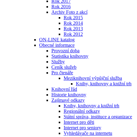
Rok 2017
Rok 2016
Archiv Foto z akcí
Rok 2015
Rok 2014
Rok 2013
Rok 2012
ON-LINE katalog
Obecné informace
Provozní doba
Statistika knihovny
Služby
Ceník služeb
Pro čtenáře
Meziknihovní výpůjční služba
Knihy, knihovny a knižní trh
Knihovní řád
Historie knihovny
Zajímavé odkazy
Knihy, knihovny a knižní trh
Regionální odkazy
Státní správa, instituce a organizace
Internet pro děti
Internet pro seniory
Vyhledávače na internetu