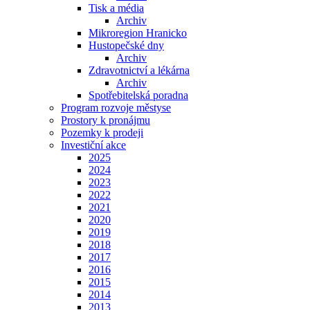
Tisk a média
Archiv
Mikroregion Hranicko
Hustopečské dny
Archiv
Zdravotnictví a lékárna
Archiv
Spotřebitelská poradna
Program rozvoje městyse
Prostory k pronájmu
Pozemky k prodeji
Investiční akce
2025
2024
2023
2022
2021
2020
2019
2018
2017
2016
2015
2014
2013