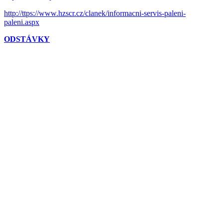
http://ttps://www.hzscr.cz/clanek/informacni-servis-paleni-
paleni.aspx
ODSTÁVKY