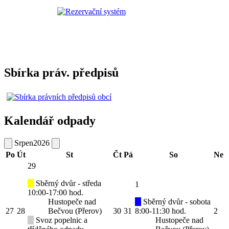
Sbírka práv. předpisů
Kalendář odpady
Srpen
2026
Po
Út
St
Čt
Pá
So
Ne
29
Sběrný dvůr - středa
1
10:00-17:00 hod.
Hustopeče nad
Sběrný dvůr - sobota
27
28
Bečvou (Přerov)
30
31
8:00-11:30 hod.
2
Svoz popelnic a
Hustopeče nad