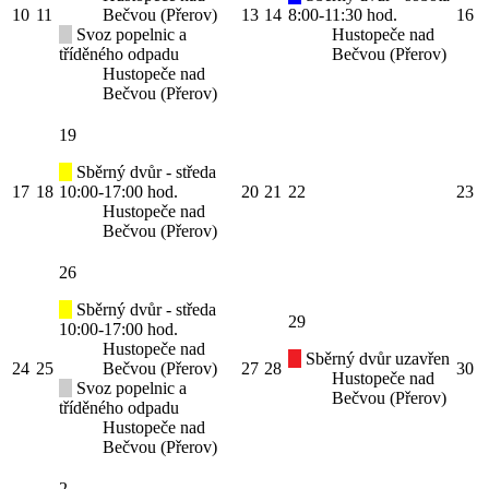
10
11
Bečvou (Přerov)
13
14
8:00-11:30 hod.
16
Svoz popelnic a
Hustopeče nad
tříděného odpadu
Bečvou (Přerov)
Hustopeče nad
Bečvou (Přerov)
19
Sběrný dvůr - středa
17
18
10:00-17:00 hod.
20
21
22
23
Hustopeče nad
Bečvou (Přerov)
26
Sběrný dvůr - středa
29
10:00-17:00 hod.
Hustopeče nad
Sběrný dvůr uzavřen
24
25
Bečvou (Přerov)
27
28
30
Hustopeče nad
Svoz popelnic a
Bečvou (Přerov)
tříděného odpadu
Hustopeče nad
Bečvou (Přerov)
2