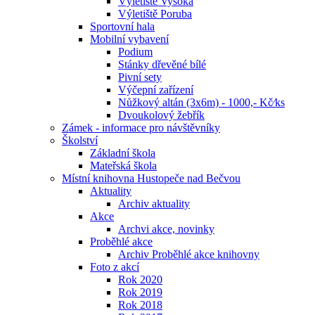
Výletiště Vysoká
Výletiště Poruba
Sportovní hala
Mobilní vybavení
Podium
Stánky dřevěné bílé
Pivní sety
Výčepní zařízení
Nůžkový altán (3x6m) - 1000,- Kč⁄ks
Dvoukolový žebřík
Zámek - informace pro návštěvníky
Školství
Základní škola
Mateřská škola
Místní knihovna Hustopeče nad Bečvou
Aktuality
Archiv aktuality
Akce
Archvi akce, novinky
Proběhlé akce
Archiv Proběhlé akce knihovny
Foto z akcí
Rok 2020
Rok 2019
Rok 2018