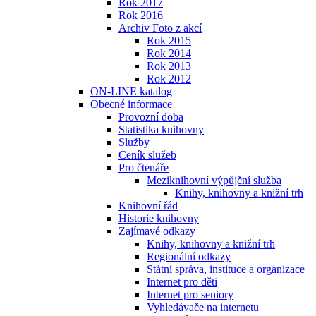
Rok 2017
Rok 2016
Archiv Foto z akcí
Rok 2015
Rok 2014
Rok 2013
Rok 2012
ON-LINE katalog
Obecné informace
Provozní doba
Statistika knihovny
Služby
Ceník služeb
Pro čtenáře
Meziknihovní výpůjční služba
Knihy, knihovny a knižní trh
Knihovní řád
Historie knihovny
Zajímavé odkazy
Knihy, knihovny a knižní trh
Regionální odkazy
Státní správa, instituce a organizace
Internet pro děti
Internet pro seniory
Vyhledávače na internetu