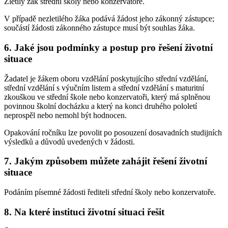
Zletilý žák střední školy nebo konzervatoře.
V případě nezletilého žáka podává žádost jeho zákonný zástupce;
součástí žádosti zákonného zástupce musí být souhlas žáka.
6. Jaké jsou podmínky a postup pro řešení životní
situace
Žadatel je žákem oboru vzdělání poskytujícího střední vzdělání,
střední vzdělání s výučním listem a střední vzdělání s maturitní
zkouškou ve střední škole nebo konzervatoři, který má splněnou
povinnou školní docházku a který na konci druhého pololetí
neprospěl nebo nemohl být hodnocen.
Opakování ročníku lze povolit po posouzení dosavadních studijních
výsledků a důvodů uvedených v žádosti.
7. Jakým způsobem můžete zahájit řešení životní
situace
Podáním písemné žádosti řediteli střední školy nebo konzervatoře.
8. Na které instituci životní situaci řešit