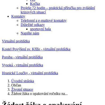
Kočka
Projekt 72 hodin – praktická příručka pro zvládání
krizových situací
Kontakty
Telefonní a e-mailové kontakty
Důležité odkazy
sportovní hala
Napište nám
Virtuální prohlídka
Kostel Povýšení sv. Kříže - virtuální prohlídka
Poruba - virtuální prohlídka
Vysoká - virtuální prohlídka
Hranické Loučky - virtuální prohlídka
Úvodní stránka
Občan
Životní situace
Žádost žáka o opakování ročníku na...