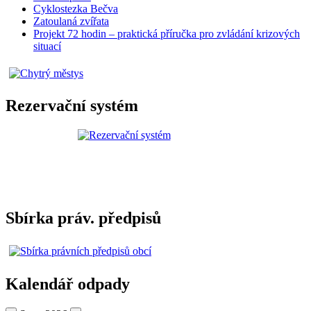
Cyklostezka Bečva
Zatoulaná zvířata
Projekt 72 hodin – praktická příručka pro zvládání krizových
situací
Rezervační systém
Sbírka práv. předpisů
Kalendář odpady