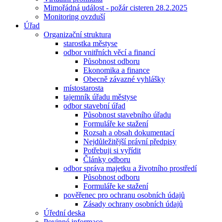
Mimořádná událost - požár cisteren 28.2.2025
Monitoring ovzduší
Úřad
Organizační struktura
starostka městyse
odbor vnitřních věcí a financí
Působnost odboru
Ekonomika a finance
Obecně závazné vyhlášky
místostarosta
tajemník úřadu městyse
odbor stavební úřad
Působnost stavebního úřadu
Formuláře ke stažení
Rozsah a obsah dokumentací
Nejdůležitější právní předpisy
Potřebuji si vyřídit
Články odboru
odbor správa majetku a životního prostředí
Působnost odboru
Formuláře ke stažení
pověřenec pro ochranu osobních údajů
Zásady ochrany osobních údajů
Úřední deska
Povinné informace