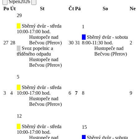
Srpen
2026
Po
Út
St
Čt
Pá
So
Ne
29
Sběrný dvůr - středa
1
10:00-17:00 hod.
Hustopeče nad
Sběrný dvůr - sobota
27
28
Bečvou (Přerov)
30
31
8:00-11:30 hod.
2
Svoz popelnic a
Hustopeče nad
tříděného odpadu
Bečvou (Přerov)
Hustopeče nad
Bečvou (Přerov)
5
Sběrný dvůr - středa
3
4
10:00-17:00 hod.
6
7
8
9
Hustopeče nad
Bečvou (Přerov)
12
Sběrný dvůr - středa
15
10:00-17:00 hod.
Hustopeče nad
Sběrný dvůr - sobota