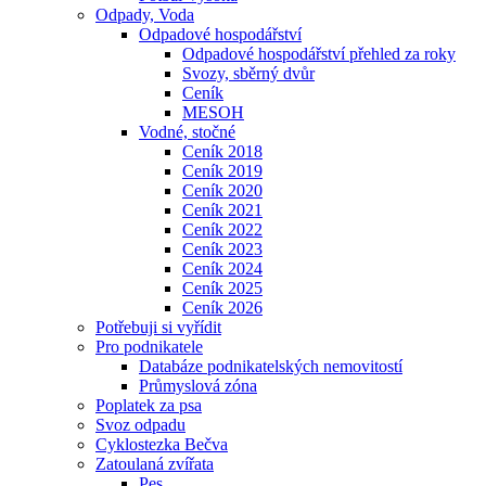
Odpady, Voda
Odpadové hospodářství
Odpadové hospodářství přehled za roky
Svozy, sběrný dvůr
Ceník
MESOH
Vodné, stočné
Ceník 2018
Ceník 2019
Ceník 2020
Ceník 2021
Ceník 2022
Ceník 2023
Ceník 2024
Ceník 2025
Ceník 2026
Potřebuji si vyřídit
Pro podnikatele
Databáze podnikatelských nemovitostí
Průmyslová zóna
Poplatek za psa
Svoz odpadu
Cyklostezka Bečva
Zatoulaná zvířata
Pes