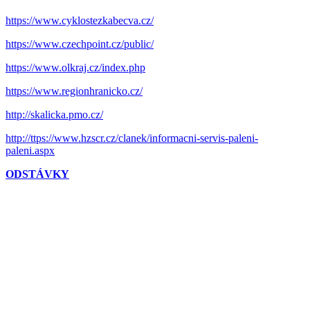
https://www.cyklostezkabecva.cz/
https://www.czechpoint.cz/public/
https://www.olkraj.cz/index.php
https://www.regionhranicko.cz/
http://skalicka.pmo.cz/
http://ttps://www.hzscr.cz/clanek/informacni-servis-paleni-
paleni.aspx
ODSTÁVKY