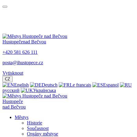
Hustopeče
nad Bečvou
+420 581 626 111
posta@ihustopece.cz
Vytisknout
CZ
English
Deutsch
Le français
Espanol
русский
Українська
Hustopeče
nad Bečvou
Městys
Historie
Současnost
Orgány městyse