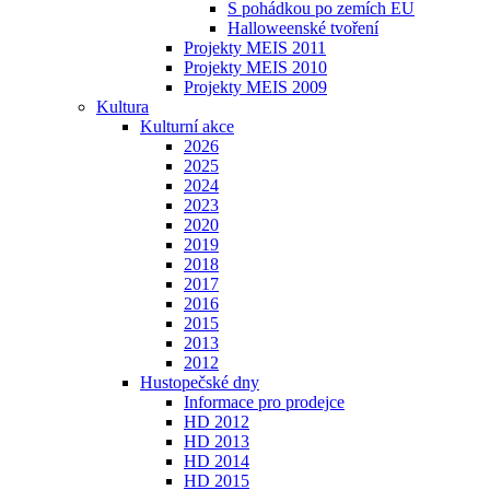
S pohádkou po zemích EU
Halloweenské tvoření
Projekty MEIS 2011
Projekty MEIS 2010
Projekty MEIS 2009
Kultura
Kulturní akce
2026
2025
2024
2023
2020
2019
2018
2017
2016
2015
2013
2012
Hustopečské dny
Informace pro prodejce
HD 2012
HD 2013
HD 2014
HD 2015