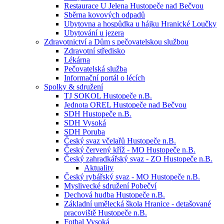
Restaurace U Jelena Hustopeče nad Bečvou
Sběrna kovových odpadů
Ubytovna a hospůdka u hájku Hranické Loučky
Ubytování u jezera
Zdravotnictví a Dům s pečovatelskou službou
Zdravotní středisko
Lékárna
Pečovatelská služba
Informační portál o lécích
Spolky & sdružení
TJ SOKOL Hustopeče n.B.
Jednota OREL Hustopeče nad Bečvou
SDH Hustopeče n.B.
SDH Vysoká
SDH Poruba
Český svaz včelařů Hustopeče n.B.
Český červený kříž - MO Hustopeče n.B.
Český zahradkářský svaz - ZO Hustopeče n.B.
Aktuality
Český rybářský svaz - MO Hustopeče n.B.
Myslivecké sdružení Pobečví
Dechová hudba Hustopeče n.B.
Základní umělecká škola Hranice - detašované
pracoviště Hustopeče n.B.
Fotbal Vysoká