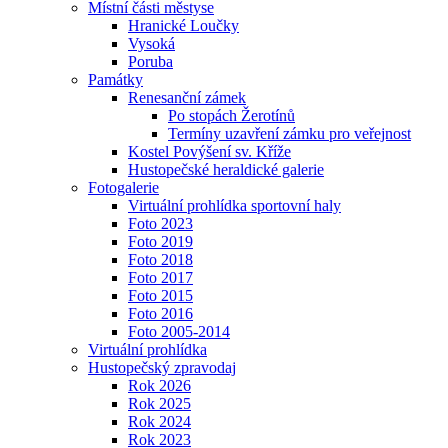
Místní části městyse
Hranické Loučky
Vysoká
Poruba
Památky
Renesanční zámek
Po stopách Žerotínů
Termíny uzavření zámku pro veřejnost
Kostel Povýšení sv. Kříže
Hustopečské heraldické galerie
Fotogalerie
Virtuální prohlídka sportovní haly
Foto 2023
Foto 2019
Foto 2018
Foto 2017
Foto 2015
Foto 2016
Foto 2005-2014
Virtuální prohlídka
Hustopečský zpravodaj
Rok 2026
Rok 2025
Rok 2024
Rok 2023