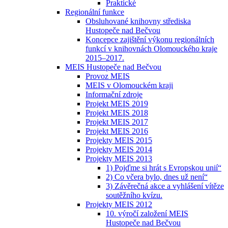
Praktické
Regionální funkce
Obsluhované knihovny střediska
Hustopeče nad Bečvou
Koncepce zajištění výkonu regionálních
funkcí v knihovnách Olomouckého kraje
2015–2017.
MEIS Hustopeče nad Bečvou
Provoz MEIS
MEIS v Olomouckém kraji
Informační zdroje
Projekt MEIS 2019
Projekt MEIS 2018
Projekt MEIS 2017
Projekt MEIS 2016
Projekty MEIS 2015
Projekty MEIS 2014
Projekty MEIS 2013
1) Pojďme si hrát s Evropskou unií“
2) Co včera bylo, dnes už není“
3) Závěrečná akce a vyhlášení vítěze
soutěžního kvízu.
Projekty MEIS 2012
10. výročí založení MEIS
Hustopeče nad Bečvou