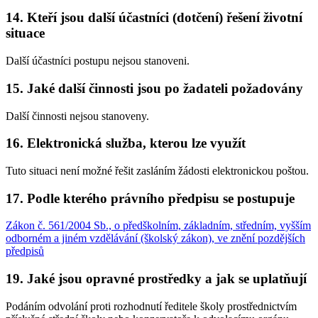
14. Kteří jsou další účastníci (dotčení) řešení životní
situace
Další účastníci postupu nejsou stanoveni.
15. Jaké další činnosti jsou po žadateli požadovány
Další činnosti nejsou stanoveny.
16. Elektronická služba, kterou lze využít
Tuto situaci není možné řešit zasláním žádosti elektronickou poštou.
17. Podle kterého právního předpisu se postupuje
Zákon č. 561/2004 Sb., o předškolním, základním, středním, vyšším
odborném a jiném vzdělávání (školský zákon), ve znění pozdějších
předpisů
19. Jaké jsou opravné prostředky a jak se uplatňují
Podáním odvolání proti rozhodnutí ředitele školy prostřednictvím