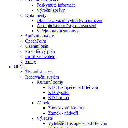
Poskytnuté informace
Výroční zprávy
Dokumenty
Obecně závazné vyhlášky a nařízení
Zastupitelstvo městyse - usnesení
Veřejnoprávní smlouvy
Správní obvody
CzechPoint
Územní plán
Povodňový plán
Profil zadavatele
Volby
Občan
Životní situace
Rezervační systém
Kulturní domy
KD Hustopeče nad Bečvou
KD Vysoká
KD Poruba
Zámek
Zámek - síň Konírna
Zámek - nádvoří
Výletiště
Výletiště Hustopeče nad Bečvou