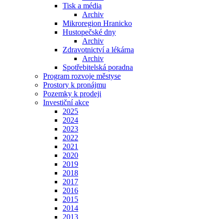
Tisk a média
Archiv
Mikroregion Hranicko
Hustopečské dny
Archiv
Zdravotnictví a lékárna
Archiv
Spotřebitelská poradna
Program rozvoje městyse
Prostory k pronájmu
Pozemky k prodeji
Investiční akce
2025
2024
2023
2022
2021
2020
2019
2018
2017
2016
2015
2014
2013