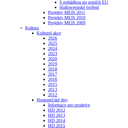
S pohádkou po zemích EU
Halloweenské tvoření
Projekty MEIS 2011
Projekty MEIS 2010
Projekty MEIS 2009
Kultura
Kulturní akce
2026
2025
2024
2023
2020
2019
2018
2017
2016
2015
2013
2012
Hustopečské dny
Informace pro prodejce
HD 2012
HD 2013
HD 2014
HD 2015