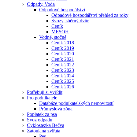
Odpady, Voda
Odpadové hospodářství
Odpadové hospodářství přehled za roky
Svozy, sběrný dvůr
Ceník
MESOH
Vodné, stočné
Ceník 2018
Ceník 2019
Ceník 2020
Ceník 2021
Ceník 2022
Ceník 2023
Ceník 2024
Ceník 2025
Ceník 2026
Potřebuji si vyřídit
Pro podnikatele
Databáze podnikatelských nemovitostí
Průmyslová zóna
Poplatek za psa
Svoz odpadu
Cyklostezka Bečva
Zatoulaná zvířata
Pes