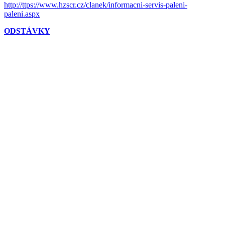
http://ttps://www.hzscr.cz/clanek/informacni-servis-paleni-
paleni.aspx
ODSTÁVKY