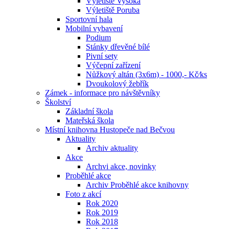
Výletiště Vysoká
Výletiště Poruba
Sportovní hala
Mobilní vybavení
Podium
Stánky dřevěné bílé
Pivní sety
Výčepní zařízení
Nůžkový altán (3x6m) - 1000,- Kč⁄ks
Dvoukolový žebřík
Zámek - informace pro návštěvníky
Školství
Základní škola
Mateřská škola
Místní knihovna Hustopeče nad Bečvou
Aktuality
Archiv aktuality
Akce
Archvi akce, novinky
Proběhlé akce
Archiv Proběhlé akce knihovny
Foto z akcí
Rok 2020
Rok 2019
Rok 2018