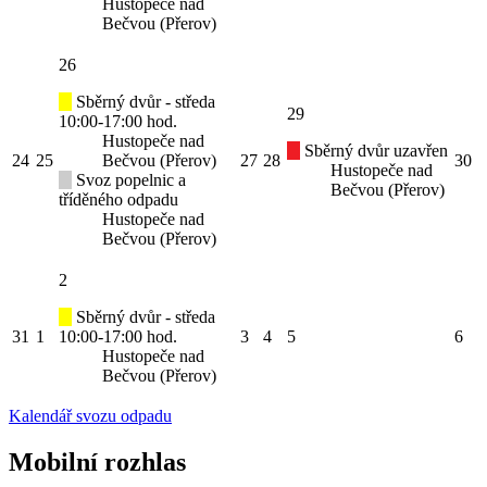
Hustopeče nad
Bečvou (Přerov)
26
Sběrný dvůr - středa
29
10:00-17:00 hod.
Hustopeče nad
Sběrný dvůr uzavřen
24
25
Bečvou (Přerov)
27
28
30
Hustopeče nad
Svoz popelnic a
Bečvou (Přerov)
tříděného odpadu
Hustopeče nad
Bečvou (Přerov)
2
Sběrný dvůr - středa
31
1
10:00-17:00 hod.
3
4
5
6
Hustopeče nad
Bečvou (Přerov)
Kalendář svozu odpadu
Mobilní rozhlas