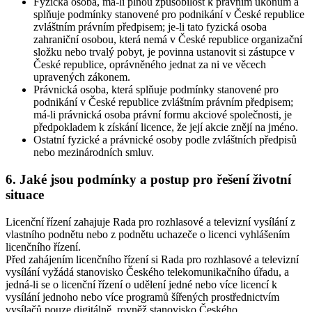
Fyzická osoba, má-li plnou způsobilost k právním úkonům a
splňuje podmínky stanovené pro podnikání v České republice
zvláštním právním předpisem; je-li tato fyzická osoba
zahraniční osobou, která nemá v České republice organizační
složku nebo trvalý pobyt, je povinna ustanovit si zástupce v
České republice, oprávněného jednat za ni ve věcech
upravených zákonem.
Právnická osoba, která splňuje podmínky stanovené pro
podnikání v České republice zvláštním právním předpisem;
má-li právnická osoba právní formu akciové společnosti, je
předpokladem k získání licence, že její akcie znějí na jméno.
Ostatní fyzické a právnické osoby podle zvláštních předpisů
nebo mezinárodních smluv.
6. Jaké jsou podmínky a postup pro řešení životní
situace
Licenční řízení zahajuje Rada pro rozhlasové a televizní vysílání z
vlastního podnětu nebo z podnětu uchazeče o licenci vyhlášením
licenčního řízení.
Před zahájením licenčního řízení si Rada pro rozhlasové a televizní
vysílání vyžádá stanovisko Českého telekomunikačního úřadu, a
jedná-li se o licenční řízení o udělení jedné nebo více licencí k
vysílání jednoho nebo více programů šířených prostřednictvím
vysílačů pouze digitálně, rovněž stanovisko Českého