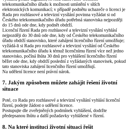
telekomunikačního úřadu k možnosti umístění v sítích
elektronických komunikací; v případě podnětu uchazeče o licenci je
Rada pro rozhlasové a televizní vysílání povinna vyžádat si od
Českého telekomunikačního úřadu potřebná stanoviska nejpozději
do 15 dnů ode dne, kdy podnět obdrží.
Licenční řízení Rada pro rozhlasové a televizní vysílání vyhlásí
nejpozději do 30 dnů ode dne, kdy od Českého telekomunikačního
úřadu obdrží stanovisko, které zahájení licenčního řízení umožňuje;
vyžádá-li si Rada pro rozhlasové a televizní vysílání od Českého
telekomunikačního úřadu k témuž licenčnímu řízení více než jedno
stanovisko, počíná lhůta 30 dnů pro vyhlášení licenčního řízení
běžet ode dne, kdy obdrží poslední z vyžádaných stanovisek, pokud
tato stanoviska zahájení licenčního řízení umožňují.
Na udělení licence není právní nárok.
7. Jakým způsobem můžete zahájit řešení životní
situace
Poté, co Rada pro rozhlasové a televizní vysílání vyhlásí licenční
řízení, podejte žádost o udělení licence.
Postupujte dle zveřejněných podmínek vyhlášení, dodržte
předepsanou lhůtu a další požadavky vyhlášené v řízení.
8. Na které instituci životní situaci řešit