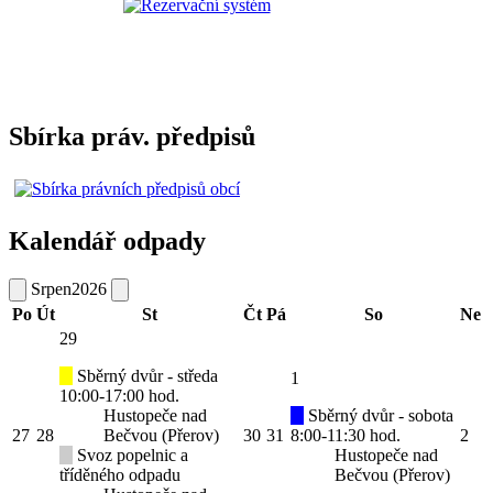
Sbírka práv. předpisů
Kalendář odpady
Srpen
2026
Po
Út
St
Čt
Pá
So
Ne
29
Sběrný dvůr - středa
1
10:00-17:00 hod.
Hustopeče nad
Sběrný dvůr - sobota
27
28
Bečvou (Přerov)
30
31
8:00-11:30 hod.
2
Svoz popelnic a
Hustopeče nad
tříděného odpadu
Bečvou (Přerov)