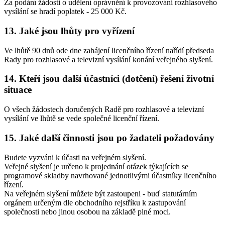
Za podání žádosti o udělení oprávnění k provozování rozhlasového
vysílání se hradí poplatek - 25 000 Kč.
13. Jaké jsou lhůty pro vyřízení
Ve lhůtě 90 dnů ode dne zahájení licenčního řízení nařídí předseda
Rady pro rozhlasové a televizní vysílání konání veřejného slyšení.
14. Kteří jsou další účastníci (dotčení) řešení životní
situace
O všech žádostech doručených Radě pro rozhlasové a televizní
vysílání ve lhůtě se vede společné licenční řízení.
15. Jaké další činnosti jsou po žadateli požadovány
Budete vyzváni k účasti na veřejném slyšení.
Veřejné slyšení je určeno k projednání otázek týkajících se
programové skladby navrhované jednotlivými účastníky licenčního
řízení.
Na veřejném slyšení můžete být zastoupeni - buď statutárním
orgánem určeným dle obchodního rejstříku k zastupování
společnosti nebo jinou osobou na základě plné moci.