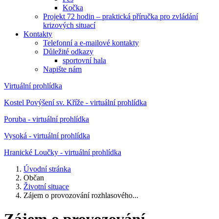
Kočka
Projekt 72 hodin – praktická příručka pro zvládání
krizových situací
Kontakty
Telefonní a e-mailové kontakty
Důležité odkazy
sportovní hala
Napište nám
Virtuální prohlídka
Kostel Povýšení sv. Kříže - virtuální prohlídka
Poruba - virtuální prohlídka
Vysoká - virtuální prohlídka
Hranické Loučky - virtuální prohlídka
Úvodní stránka
Občan
Životní situace
Zájem o provozování rozhlasového...