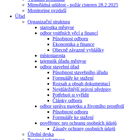
Mimořádná událost - požár cisteren 28.2.2025
Monitoring ovzduší
Úřad
Organizační struktura
starostka městyse
odbor vnitřních věcí a financí
Působnost odboru
Ekonomika a finance
Obecně závazné vyhlášky
místostarosta
tajemník úřadu městyse
odbor stavební úřad
Působnost stavebního úřadu
Formuláře ke stažení
Rozsah a obsah dokumentací
Nejdůležitější právní předpisy
Potřebuji si vyřídit
Články odboru
odbor správa majetku a životního prostředí
Působnost odboru
Formuláře ke stažení
pověřenec pro ochranu osobních údajů
Zásady ochrany osobních údajů
Úřední deska
Povinné informace