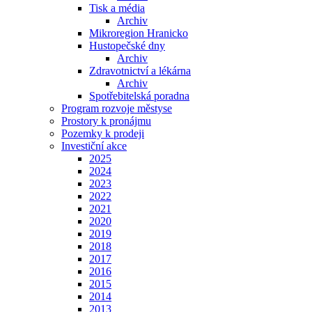
Tisk a média
Archiv
Mikroregion Hranicko
Hustopečské dny
Archiv
Zdravotnictví a lékárna
Archiv
Spotřebitelská poradna
Program rozvoje městyse
Prostory k pronájmu
Pozemky k prodeji
Investiční akce
2025
2024
2023
2022
2021
2020
2019
2018
2017
2016
2015
2014
2013