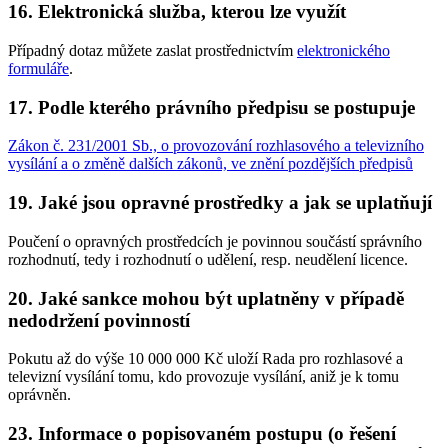
16. Elektronická služba, kterou lze využít
Případný dotaz můžete zaslat prostřednictvím
elektronického
formuláře
.
17. Podle kterého právního předpisu se postupuje
Zákon č. 231/2001 Sb., o provozování rozhlasového a televizního
vysílání a o změně dalších zákonů, ve znění pozdějších předpisů
19. Jaké jsou opravné prostředky a jak se uplatňují
Poučení o opravných prostředcích je povinnou součástí správního
rozhodnutí, tedy i rozhodnutí o udělení, resp. neudělení licence.
20. Jaké sankce mohou být uplatněny v případě
nedodržení povinností
Pokutu až do výše 10 000 000 Kč uloží Rada pro rozhlasové a
televizní vysílání tomu, kdo provozuje vysílání, aniž je k tomu
oprávněn.
23. Informace o popisovaném postupu (o řešení