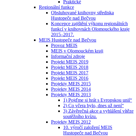
Praktické
Regionální funkce
Obsluhované knihovny střediska
Hustopeče nad Bečvou
Koncepce zajištění výkonu regionálních
funkcí v knihovnách Olomouckého kraje
2015–2017.
MEIS Hustopeče nad Bečvou
Provoz MEIS
MEIS v Olomouckém kraji
Informační zdroje
Projekt MEIS 2019
Projekt MEIS 2018
Projekt MEIS 2017
Projekt MEIS 2016
Projekty MEIS 2015
Projekty MEIS 2014
Projekty MEIS 2013
1) Pojďme si hrát s Evropskou unií“
2) Co včera bylo, dnes už není“
3) Závěrečná akce a vyhlášení vítěze
soutěžního kvízu.
Projekty MEIS 2012
10. výročí založení MEIS
Hustopeče nad Bečvou