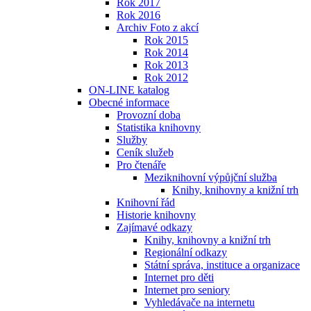
Rok 2017
Rok 2016
Archiv Foto z akcí
Rok 2015
Rok 2014
Rok 2013
Rok 2012
ON-LINE katalog
Obecné informace
Provozní doba
Statistika knihovny
Služby
Ceník služeb
Pro čtenáře
Meziknihovní výpůjční služba
Knihy, knihovny a knižní trh
Knihovní řád
Historie knihovny
Zajímavé odkazy
Knihy, knihovny a knižní trh
Regionální odkazy
Státní správa, instituce a organizace
Internet pro děti
Internet pro seniory
Vyhledávače na internetu