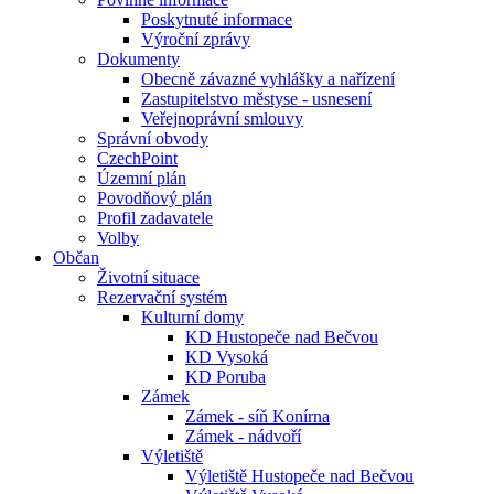
Poskytnuté informace
Výroční zprávy
Dokumenty
Obecně závazné vyhlášky a nařízení
Zastupitelstvo městyse - usnesení
Veřejnoprávní smlouvy
Správní obvody
CzechPoint
Územní plán
Povodňový plán
Profil zadavatele
Volby
Občan
Životní situace
Rezervační systém
Kulturní domy
KD Hustopeče nad Bečvou
KD Vysoká
KD Poruba
Zámek
Zámek - síň Konírna
Zámek - nádvoří
Výletiště
Výletiště Hustopeče nad Bečvou