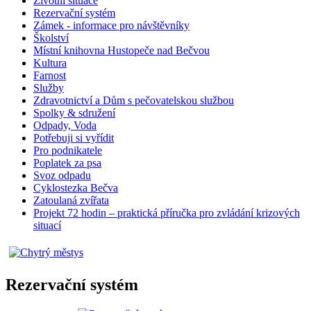
Životní situace
Rezervační systém
Zámek - informace pro návštěvníky
Školství
Místní knihovna Hustopeče nad Bečvou
Kultura
Farnost
Služby
Zdravotnictví a Dům s pečovatelskou službou
Spolky & sdružení
Odpady, Voda
Potřebuji si vyřídit
Pro podnikatele
Poplatek za psa
Svoz odpadu
Cyklostezka Bečva
Zatoulaná zvířata
Projekt 72 hodin – praktická příručka pro zvládání krizových
situací
Rezervační systém