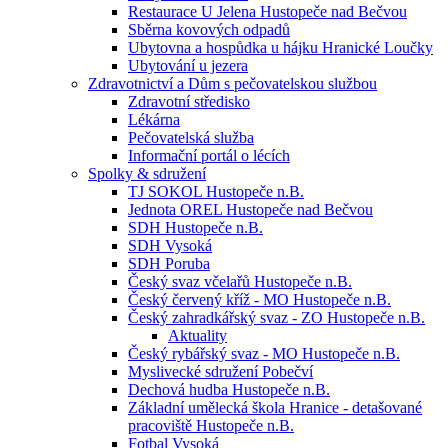
Restaurace U Jelena Hustopeče nad Bečvou
Sběrna kovových odpadů
Ubytovna a hospůdka u hájku Hranické Loučky
Ubytování u jezera
Zdravotnictví a Dům s pečovatelskou službou
Zdravotní středisko
Lékárna
Pečovatelská služba
Informační portál o lécích
Spolky & sdružení
TJ SOKOL Hustopeče n.B.
Jednota OREL Hustopeče nad Bečvou
SDH Hustopeče n.B.
SDH Vysoká
SDH Poruba
Český svaz včelařů Hustopeče n.B.
Český červený kříž - MO Hustopeče n.B.
Český zahradkářský svaz - ZO Hustopeče n.B.
Aktuality
Český rybářský svaz - MO Hustopeče n.B.
Myslivecké sdružení Pobečví
Dechová hudba Hustopeče n.B.
Základní umělecká škola Hranice - detašované
pracoviště Hustopeče n.B.
Fotbal Vysoká