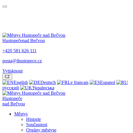
Hustopeče
nad Bečvou
+420 581 626 111
posta@ihustopece.cz
Vytisknout
CZ
English
Deutsch
Le français
Espanol
русский
Українська
Hustopeče
nad Bečvou
Městys
Historie
Současnost
Orgány městyse