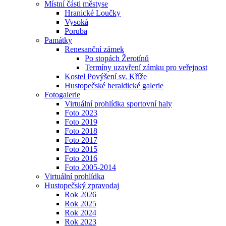
Místní části městyse
Hranické Loučky
Vysoká
Poruba
Památky
Renesanční zámek
Po stopách Žerotínů
Termíny uzavření zámku pro veřejnost
Kostel Povýšení sv. Kříže
Hustopečské heraldické galerie
Fotogalerie
Virtuální prohlídka sportovní haly
Foto 2023
Foto 2019
Foto 2018
Foto 2017
Foto 2015
Foto 2016
Foto 2005-2014
Virtuální prohlídka
Hustopečský zpravodaj
Rok 2026
Rok 2025
Rok 2024
Rok 2023