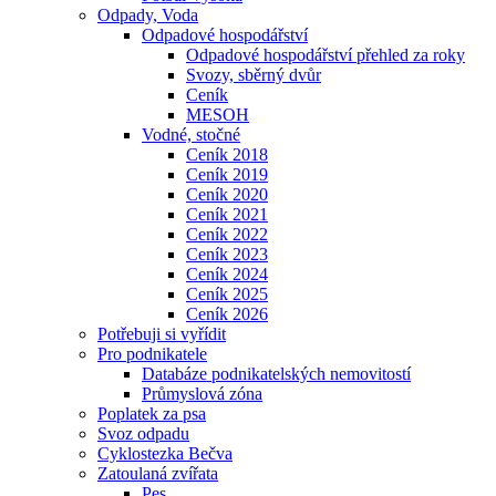
Odpady, Voda
Odpadové hospodářství
Odpadové hospodářství přehled za roky
Svozy, sběrný dvůr
Ceník
MESOH
Vodné, stočné
Ceník 2018
Ceník 2019
Ceník 2020
Ceník 2021
Ceník 2022
Ceník 2023
Ceník 2024
Ceník 2025
Ceník 2026
Potřebuji si vyřídit
Pro podnikatele
Databáze podnikatelských nemovitostí
Průmyslová zóna
Poplatek za psa
Svoz odpadu
Cyklostezka Bečva
Zatoulaná zvířata
Pes