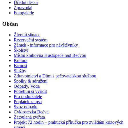
Úřední deska
Zpravodaj
Fotogalerie
Občan
Životní situace
Rezervační systém
Zámek - informace pro návštěvníky
Školství
Místní knihovna Hustopeče nad Bečvou
Kultura
Farnost
Služby
Zdravotnictví a Dům s pečovatelskou službou
Spolky & sdružení
Odpady, Voda
Potřebuji si vyřídit
Pro podnikatele
Poplatek za psa
Svoz odpadu
Cyklostezka Bečva
Zatoulaná zvířata
Projekt 72 hodin – praktická příručka pro zvládání krizových
situací