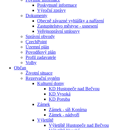
Poskytnuté informace
Výroční zprávy
Dokumenty
Obecně závazné vyhlášky a nařízení
Zastupitelstvo městyse - usnesení
Veřejnoprávní smlouvy
Správní obvody
CzechPoint
Územní plán
Povodňový plán
Profil zadavatele
Volby
Občan
Životní situace
Rezervační systém
Kulturní domy
KD Hustopeče nad Bečvou
KD Vysoká
KD Poruba
Zámek
Zámek - síň Konírna
Zámek - nádvoří
Výletiště
Výletiště Hustopeče nad Bečvou