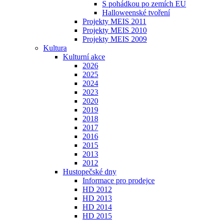
S pohádkou po zemích EU
Halloweenské tvoření
Projekty MEIS 2011
Projekty MEIS 2010
Projekty MEIS 2009
Kultura
Kulturní akce
2026
2025
2024
2023
2020
2019
2018
2017
2016
2015
2013
2012
Hustopečské dny
Informace pro prodejce
HD 2012
HD 2013
HD 2014
HD 2015