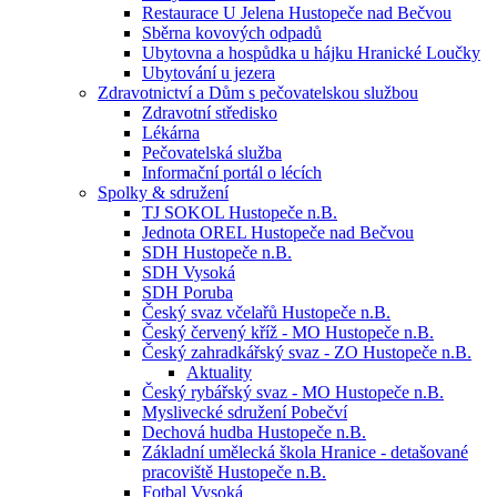
Restaurace U Jelena Hustopeče nad Bečvou
Sběrna kovových odpadů
Ubytovna a hospůdka u hájku Hranické Loučky
Ubytování u jezera
Zdravotnictví a Dům s pečovatelskou službou
Zdravotní středisko
Lékárna
Pečovatelská služba
Informační portál o lécích
Spolky & sdružení
TJ SOKOL Hustopeče n.B.
Jednota OREL Hustopeče nad Bečvou
SDH Hustopeče n.B.
SDH Vysoká
SDH Poruba
Český svaz včelařů Hustopeče n.B.
Český červený kříž - MO Hustopeče n.B.
Český zahradkářský svaz - ZO Hustopeče n.B.
Aktuality
Český rybářský svaz - MO Hustopeče n.B.
Myslivecké sdružení Pobečví
Dechová hudba Hustopeče n.B.
Základní umělecká škola Hranice - detašované
pracoviště Hustopeče n.B.
Fotbal Vysoká