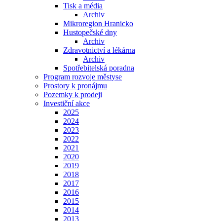
Tisk a média
Archiv
Mikroregion Hranicko
Hustopečské dny
Archiv
Zdravotnictví a lékárna
Archiv
Spotřebitelská poradna
Program rozvoje městyse
Prostory k pronájmu
Pozemky k prodeji
Investiční akce
2025
2024
2023
2022
2021
2020
2019
2018
2017
2016
2015
2014
2013