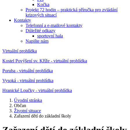
Kočka
Projekt 72 hodin – praktická příručka pro zvládání
krizových situací
Kontakty
Telefonní a e-mailové kontakty
Důležité odkazy
sportovní hala
Napište nám
Virtuální prohlídka
Kostel Povýšení sv. Kříže - virtuální prohlídka
Poruba - virtuální prohlídka
Vysoká - virtuální prohlídka
Hranické Loučky - virtuální prohlídka
Úvodní stránka
Občan
Životní situace
Zařazení dětí do základní školy