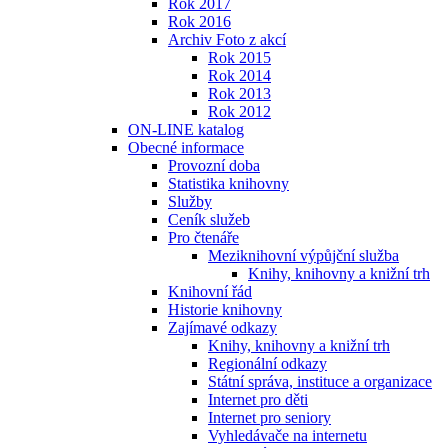
Rok 2017
Rok 2016
Archiv Foto z akcí
Rok 2015
Rok 2014
Rok 2013
Rok 2012
ON-LINE katalog
Obecné informace
Provozní doba
Statistika knihovny
Služby
Ceník služeb
Pro čtenáře
Meziknihovní výpůjční služba
Knihy, knihovny a knižní trh
Knihovní řád
Historie knihovny
Zajímavé odkazy
Knihy, knihovny a knižní trh
Regionální odkazy
Státní správa, instituce a organizace
Internet pro děti
Internet pro seniory
Vyhledávače na internetu