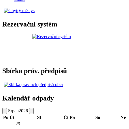
Rezervační systém
Sbírka práv. předpisů
Kalendář odpady
Srpen
2026
Po
Út
St
Čt
Pá
So
Ne
29