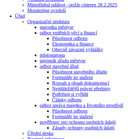
Mimořádná událost - požár cisteren 28.2.2025
Monitoring ovzduší
Úřad
Organizační struktura
starostka městyse
odbor vnitřních věcí a financí
Působnost odboru
Ekonomika a finance
Obecně závazné vyhlášky
místostarosta
tajemník úřadu městyse
odbor stavební úřad
Působnost stavebního úřadu
Formuláře ke stažení
Rozsah a obsah dokumentací
Nejdůležitější právní předpisy
Potřebuji si vyřídit
Články odboru
odbor správa majetku a životního prostředí
Působnost odboru
Formuláře ke stažení
pověřenec pro ochranu osobních údajů
Zásady ochrany osobních údajů
Úřední deska
Povinné informace