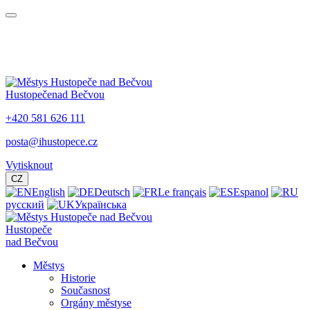
Hustopeče
nad Bečvou
+420 581 626 111
posta@ihustopece.cz
Vytisknout
CZ
English
Deutsch
Le français
Espanol
русский
Українська
Hustopeče
nad Bečvou
Městys
Historie
Současnost
Orgány městyse