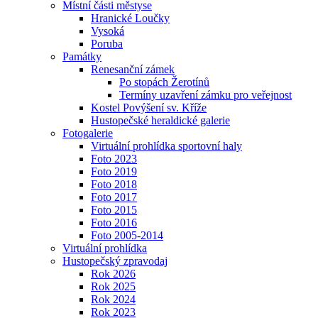
Místní části městyse
Hranické Loučky
Vysoká
Poruba
Památky
Renesanční zámek
Po stopách Žerotínů
Termíny uzavření zámku pro veřejnost
Kostel Povýšení sv. Kříže
Hustopečské heraldické galerie
Fotogalerie
Virtuální prohlídka sportovní haly
Foto 2023
Foto 2019
Foto 2018
Foto 2017
Foto 2015
Foto 2016
Foto 2005-2014
Virtuální prohlídka
Hustopečský zpravodaj
Rok 2026
Rok 2025
Rok 2024
Rok 2023