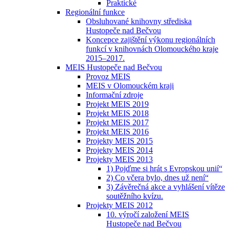
Praktické
Regionální funkce
Obsluhované knihovny střediska
Hustopeče nad Bečvou
Koncepce zajištění výkonu regionálních
funkcí v knihovnách Olomouckého kraje
2015–2017.
MEIS Hustopeče nad Bečvou
Provoz MEIS
MEIS v Olomouckém kraji
Informační zdroje
Projekt MEIS 2019
Projekt MEIS 2018
Projekt MEIS 2017
Projekt MEIS 2016
Projekty MEIS 2015
Projekty MEIS 2014
Projekty MEIS 2013
1) Pojďme si hrát s Evropskou unií“
2) Co včera bylo, dnes už není“
3) Závěrečná akce a vyhlášení vítěze
soutěžního kvízu.
Projekty MEIS 2012
10. výročí založení MEIS
Hustopeče nad Bečvou