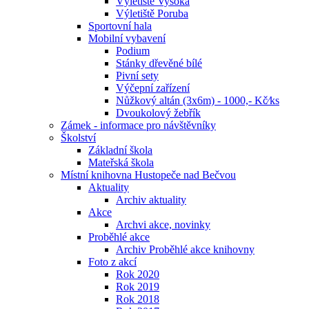
Výletiště Vysoká
Výletiště Poruba
Sportovní hala
Mobilní vybavení
Podium
Stánky dřevěné bílé
Pivní sety
Výčepní zařízení
Nůžkový altán (3x6m) - 1000,- Kč⁄ks
Dvoukolový žebřík
Zámek - informace pro návštěvníky
Školství
Základní škola
Mateřská škola
Místní knihovna Hustopeče nad Bečvou
Aktuality
Archiv aktuality
Akce
Archvi akce, novinky
Proběhlé akce
Archiv Proběhlé akce knihovny
Foto z akcí
Rok 2020
Rok 2019
Rok 2018