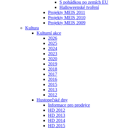
S pohádkou po zemích EU
Halloweenské tvoření
Projekty MEIS 2011
Projekty MEIS 2010
Projekty MEIS 2009
Kultura
Kulturní akce
2026
2025
2024
2023
2020
2019
2018
2017
2016
2015
2013
2012
Hustopečské dny
Informace pro prodejce
HD 2012
HD 2013
HD 2014
HD 2015