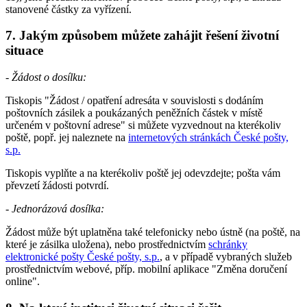
stanovené částky za vyřízení.
7. Jakým způsobem můžete zahájit řešení životní
situace
- Žádost o dosílku:
Tiskopis "Žádost / opatření adresáta v souvislosti s dodáním
poštovních zásilek a poukázaných peněžních částek v místě
určeném v poštovní adrese" si můžete vyzvednout na kterékoliv
poště, popř. jej naleznete na
internetových stránkách České pošty,
s.p.
Tiskopis vyplňte a na kterékoliv poště jej odevzdejte; pošta vám
převzetí žádosti potvrdí.
-
Jednorázová dosílka:
Žádost může být uplatněna také telefonicky nebo ústně (na poště, na
které je zásilka uložena), nebo prostřednictvím
schránky
elektronické pošty České pošty, s.p.
, a v případě vybraných služeb
prostřednictvím webové, příp. mobilní aplikace "Změna doručení
online".