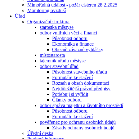
Mimořádná událost - požár cisteren 28.2.2025
Monitoring ovzduší
Úřad
Organizační struktura
starostka městyse
odbor vnitřních věcí a financí
Působnost odboru
Ekonomika a finance
Obecně závazné vyhlášky
místostarosta
tajemník úřadu městyse
odbor stavební úřad
Působnost stavebního úřadu
Formuláře ke stažení
Rozsah a obsah dokumentací
Nejdůležitější právní předpisy
Potřebuji si vyřídit
Články odboru
odbor správa majetku a životního prostředí
Působnost odboru
Formuláře ke stažení
pověřenec pro ochranu osobních údajů
Zásady ochrany osobních údajů
Úřední deska
Povinné informace