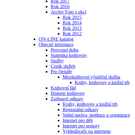
Rok 2017
Rok 2016
Archiv Foto z akcí
Rok 2015
Rok 2014
Rok 2013
Rok 2012
ON-LINE katalog
Obecné informace
Provozní doba
Statistika knihovny
Služby
Ceník služeb
Pro čtenáře
Meziknihovní výpůjční služba
Knihy, knihovny a knižní trh
Knihovní řád
Historie knihovny
Zajímavé odkazy
Knihy, knihovny a knižní trh
Regionální odkazy
Státní správa, instituce a organizace
Internet pro děti
Internet pro seniory
Vyhledávače na internetu