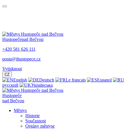
Hustopeče
nad Bečvou
+420 581 626 111
posta@ihustopece.cz
Vytisknout
CZ
English
Deutsch
Le français
Espanol
русский
Українська
Hustopeče
nad Bečvou
Městys
Historie
Současnost
Orgány městyse