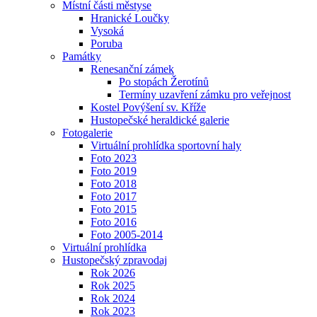
Místní části městyse
Hranické Loučky
Vysoká
Poruba
Památky
Renesanční zámek
Po stopách Žerotínů
Termíny uzavření zámku pro veřejnost
Kostel Povýšení sv. Kříže
Hustopečské heraldické galerie
Fotogalerie
Virtuální prohlídka sportovní haly
Foto 2023
Foto 2019
Foto 2018
Foto 2017
Foto 2015
Foto 2016
Foto 2005-2014
Virtuální prohlídka
Hustopečský zpravodaj
Rok 2026
Rok 2025
Rok 2024
Rok 2023