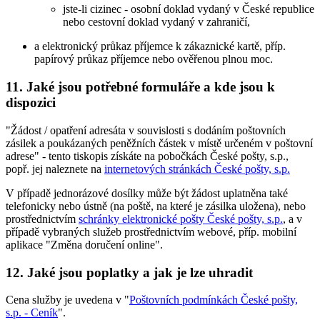
jste-li cizinec - osobní doklad vydaný v České republice
nebo cestovní doklad vydaný v zahraničí,
a elektronický průkaz příjemce k zákaznické kartě, příp.
papírový průkaz příjemce nebo ověřenou plnou moc.
11. Jaké jsou potřebné formuláře a kde jsou k
dispozici
"Žádost / opatření adresáta v souvislosti s dodáním poštovních
zásilek a poukázaných peněžních částek v místě určeném v poštovní
adrese" - tento tiskopis získáte na pobočkách České pošty, s.p.,
popř. jej naleznete na
internetových stránkách České pošty, s.p.
V případě jednorázové dosílky může být žádost uplatněna také
telefonicky nebo ústně (na poště, na které je zásilka uložena), nebo
prostřednictvím
schránky elektronické pošty České pošty, s.p.
, a v
případě vybraných služeb prostřednictvím webové, příp. mobilní
aplikace "Změna doručení online".
12. Jaké jsou poplatky a jak je lze uhradit
Cena služby je uvedena v "
Poštovních podmínkách České pošty,
s.p. - Ceník
".