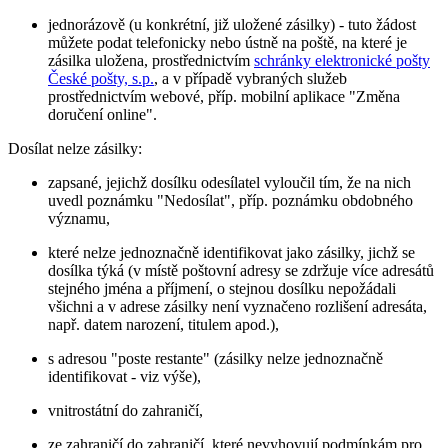
jednorázově (u konkrétní, již uložené zásilky) - tuto žádost
můžete podat telefonicky nebo ústně na poště, na které je
zásilka uložena, prostřednictvím
schránky elektronické pošty
České pošty, s.p.
, a v případě vybraných služeb
prostřednictvím webové, příp. mobilní aplikace "Změna
doručení online".
Dosílat nelze zásilky:
zapsané, jejichž dosílku odesílatel vyloučil tím, že na nich
uvedl poznámku "Nedosílat", příp. poznámku obdobného
významu,
které nelze jednoznačně identifikovat jako zásilky, jichž se
dosílka týká (v místě poštovní adresy se zdržuje více adresátů
stejného jména a příjmení, o stejnou dosílku nepožádali
všichni a v adrese zásilky není vyznačeno rozlišení adresáta,
např. datem narození, titulem apod.),
s adresou "poste restante" (zásilky nelze jednoznačně
identifikovat - viz výše),
vnitrostátní do zahraničí,
ze zahraničí do zahraničí, které nevyhovují podmínkám pro