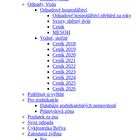
Odpady, Voda
Odpadové hospodářství
Odpadové hospodářství přehled za roky
Svozy, sběrný dvůr
Ceník
MESOH
Vodné, stočné
Ceník 2018
Ceník 2019
Ceník 2020
Ceník 2021
Ceník 2022
Ceník 2023
Ceník 2024
Ceník 2025
Ceník 2026
Potřebuji si vyřídit
Pro podnikatele
Databáze podnikatelských nemovitostí
Průmyslová zóna
Poplatek za psa
Svoz odpadu
Cyklostezka Bečva
Zatoulaná zvířata
Pes