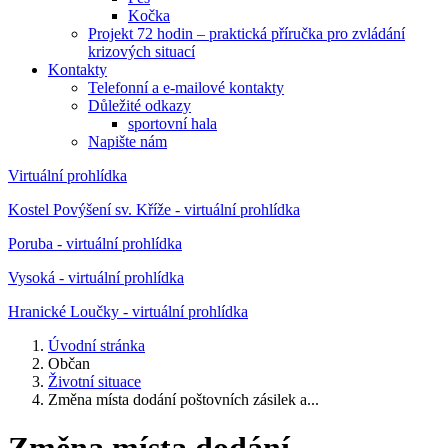
Kočka
Projekt 72 hodin – praktická příručka pro zvládání
krizových situací
Kontakty
Telefonní a e-mailové kontakty
Důležité odkazy
sportovní hala
Napište nám
Virtuální prohlídka
Kostel Povýšení sv. Kříže - virtuální prohlídka
Poruba - virtuální prohlídka
Vysoká - virtuální prohlídka
Hranické Loučky - virtuální prohlídka
Úvodní stránka
Občan
Životní situace
Změna místa dodání poštovních zásilek a...