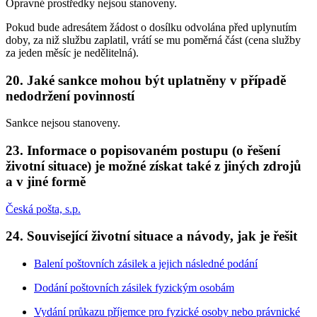
Opravné prostředky nejsou stanoveny.
Pokud bude adresátem žádost o dosílku odvolána před uplynutím
doby, za niž službu zaplatil, vrátí se mu poměrná část (cena služby
za jeden měsíc je nedělitelná).
20. Jaké sankce mohou být uplatněny v případě
nedodržení povinností
Sankce nejsou stanoveny.
23. Informace o popisovaném postupu (o řešení
životní situace) je možné získat také z jiných zdrojů
a v jiné formě
Česká pošta, s.p.
24. Související životní situace a návody, jak je řešit
Balení poštovních zásilek a jejich následné podání
Dodání poštovních zásilek fyzickým osobám
Vydání průkazu příjemce pro fyzické osoby nebo právnické