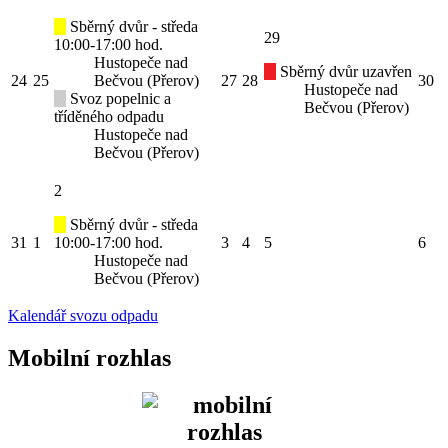
Sběrný dvůr - středa
29
10:00-17:00 hod.
Hustopeče nad
Sběrný dvůr uzavřen
24
25
Bečvou (Přerov)
27
28
30
Hustopeče nad
Svoz popelnic a
Bečvou (Přerov)
tříděného odpadu
Hustopeče nad
Bečvou (Přerov)
2
Sběrný dvůr - středa
31
1
10:00-17:00 hod.
3
4
5
6
Hustopeče nad
Bečvou (Přerov)
Kalendář svozu odpadu
Mobilní rozhlas