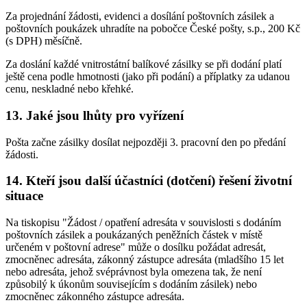
Za projednání žádosti, evidenci a dosílání poštovních zásilek a
poštovních poukázek uhradíte na pobočce České pošty, s.p., 200 Kč
(s DPH) měsíčně.
Za doslání každé vnitrostátní balíkové zásilky se při dodání platí
ještě cena podle hmotnosti (jako při podání) a příplatky za udanou
cenu, neskladné nebo křehké.
13. Jaké jsou lhůty pro vyřízení
Pošta začne zásilky dosílat nejpozději 3. pracovní den po předání
žádosti.
14. Kteří jsou další účastníci (dotčení) řešení životní
situace
Na tiskopisu "Žádost / opatření adresáta v souvislosti s dodáním
poštovních zásilek a poukázaných peněžních částek v místě
určeném v poštovní adrese" může o dosílku požádat adresát,
zmocněnec adresáta, zákonný zástupce adresáta (mladšího 15 let
nebo adresáta, jehož svéprávnost byla omezena tak, že není
způsobilý k úkonům souvisejícím s dodáním zásilek) nebo
zmocněnec zákonného zástupce adresáta.