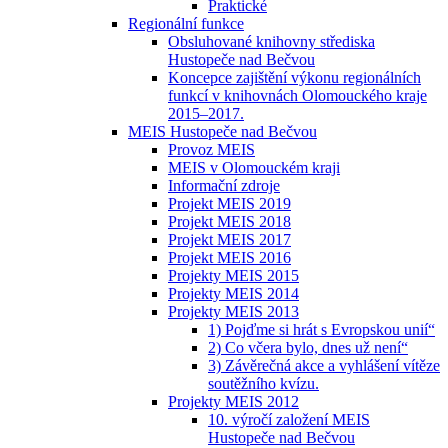
Praktické
Regionální funkce
Obsluhované knihovny střediska
Hustopeče nad Bečvou
Koncepce zajištění výkonu regionálních
funkcí v knihovnách Olomouckého kraje
2015–2017.
MEIS Hustopeče nad Bečvou
Provoz MEIS
MEIS v Olomouckém kraji
Informační zdroje
Projekt MEIS 2019
Projekt MEIS 2018
Projekt MEIS 2017
Projekt MEIS 2016
Projekty MEIS 2015
Projekty MEIS 2014
Projekty MEIS 2013
1) Pojďme si hrát s Evropskou unií“
2) Co včera bylo, dnes už není“
3) Závěrečná akce a vyhlášení vítěze
soutěžního kvízu.
Projekty MEIS 2012
10. výročí založení MEIS
Hustopeče nad Bečvou