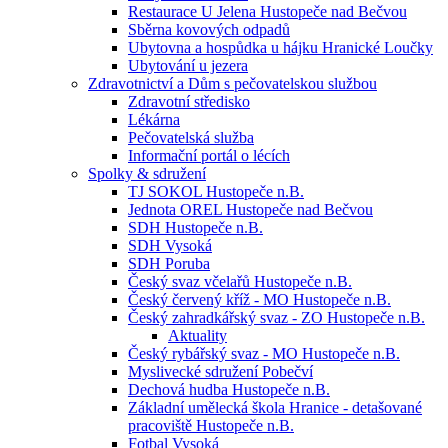
Restaurace U Jelena Hustopeče nad Bečvou
Sběrna kovových odpadů
Ubytovna a hospůdka u hájku Hranické Loučky
Ubytování u jezera
Zdravotnictví a Dům s pečovatelskou službou
Zdravotní středisko
Lékárna
Pečovatelská služba
Informační portál o lécích
Spolky & sdružení
TJ SOKOL Hustopeče n.B.
Jednota OREL Hustopeče nad Bečvou
SDH Hustopeče n.B.
SDH Vysoká
SDH Poruba
Český svaz včelařů Hustopeče n.B.
Český červený kříž - MO Hustopeče n.B.
Český zahradkářský svaz - ZO Hustopeče n.B.
Aktuality
Český rybářský svaz - MO Hustopeče n.B.
Myslivecké sdružení Pobečví
Dechová hudba Hustopeče n.B.
Základní umělecká škola Hranice - detašované
pracoviště Hustopeče n.B.
Fotbal Vysoká