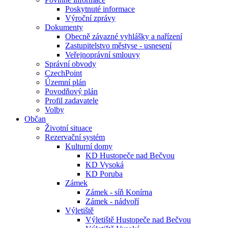
Poskytnuté informace
Výroční zprávy
Dokumenty
Obecně závazné vyhlášky a nařízení
Zastupitelstvo městyse - usnesení
Veřejnoprávní smlouvy
Správní obvody
CzechPoint
Územní plán
Povodňový plán
Profil zadavatele
Volby
Občan
Životní situace
Rezervační systém
Kulturní domy
KD Hustopeče nad Bečvou
KD Vysoká
KD Poruba
Zámek
Zámek - síň Konírna
Zámek - nádvoří
Výletiště
Výletiště Hustopeče nad Bečvou