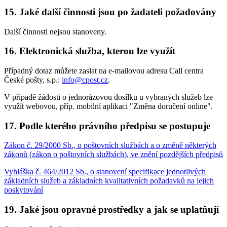
15. Jaké další činnosti jsou po žadateli požadovány
Další činnosti nejsou stanoveny.
16. Elektronická služba, kterou lze využít
Případný dotaz můžete zaslat na e-mailovou adresu Call centra
České pošty, s.p.:
info@cpost.cz
.
V případě žádosti o jednorázovou dosílku u vybraných služeb lze
využít webovou, příp. mobilní aplikaci "Změna doručení online".
17. Podle kterého právního předpisu se postupuje
Zákon č. 29/2000 Sb., o poštovních službách a o změně některých
zákonů (zákon o poštovních službách), ve znění pozdějších předpisů
Vyhláška č. 464/2012 Sb., o stanovení specifikace jednotlivých
základních služeb a základních kvalitativních požadavků na jejich
poskytování
19. Jaké jsou opravné prostředky a jak se uplatňují