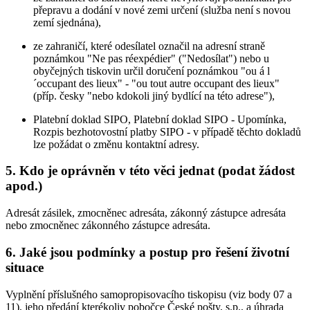
přepravu a dodání v nové zemi určení (služba není s novou
zemí sjednána),
ze zahraničí, které odesílatel označil na adresní straně
poznámkou "Ne pas réexpédier" ("Nedosílat") nebo u
obyčejných tiskovin určil doručení poznámkou "ou á l
´occupant des lieux" - "ou tout autre occupant des lieux"
(příp. česky "nebo kdokoli jiný bydlící na této adrese"),
Platební doklad SIPO, Platební doklad SIPO - Upomínka,
Rozpis bezhotovostní platby SIPO - v případě těchto dokladů
lze požádat o změnu kontaktní adresy.
5. Kdo je oprávněn v této věci jednat (podat žádost
apod.)
Adresát zásilek, zmocněnec adresáta, zákonný zástupce adresáta
nebo zmocněnec zákonného zástupce adresáta.
6. Jaké jsou podmínky a postup pro řešení životní
situace
Vyplnění příslušného samopropisovacího tiskopisu (viz body 07 a
11), jeho předání kterékoliv pobočce České pošty, s.p., a úhrada