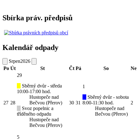
Sbírka práv. předpisů
Kalendář odpady
Srpen
2026
Po
Út
St
Čt
Pá
So
Ne
29
Sběrný dvůr - středa
1
10:00-17:00 hod.
Hustopeče nad
Sběrný dvůr - sobota
27
28
Bečvou (Přerov)
30
31
8:00-11:30 hod.
2
Svoz popelnic a
Hustopeče nad
tříděného odpadu
Bečvou (Přerov)
Hustopeče nad
Bečvou (Přerov)
5