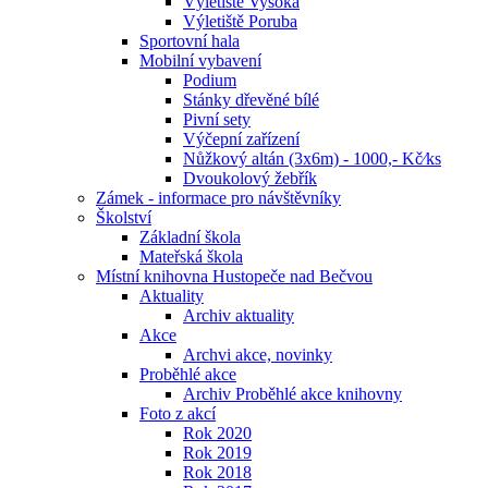
Výletiště Vysoká
Výletiště Poruba
Sportovní hala
Mobilní vybavení
Podium
Stánky dřevěné bílé
Pivní sety
Výčepní zařízení
Nůžkový altán (3x6m) - 1000,- Kč⁄ks
Dvoukolový žebřík
Zámek - informace pro návštěvníky
Školství
Základní škola
Mateřská škola
Místní knihovna Hustopeče nad Bečvou
Aktuality
Archiv aktuality
Akce
Archvi akce, novinky
Proběhlé akce
Archiv Proběhlé akce knihovny
Foto z akcí
Rok 2020
Rok 2019
Rok 2018