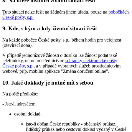
8. Na které instituci životní situaci řešit
Tuto situaci nelze řešit na žádném jiném úřadu, pouze na
pobočkách
České pošty, s.p.
9. Kde, s kým a kdy životní situaci řešit
Na každé pobočce České pošty, s.p., během hodin pro veřejnost
(otevírací doba).
V případě jednorázové žádosti o dosílku lze žádost podat také
telefonicky, nebo prostřednictvím
schránky elektronické pošty
České pošty, s.p.
, a v případě vybraných služeb prostřednictvím
webové, příp. mobilní aplikace "Změna doručení online".
10. Jaké doklady je nutné mít s sebou
Na poště předložte:
- Jste-li adresátem:
osobní doklad:
jste-li občan České republiky - občanský průkaz,
řidičský průkaz nebo cestovní doklad vydaný v České