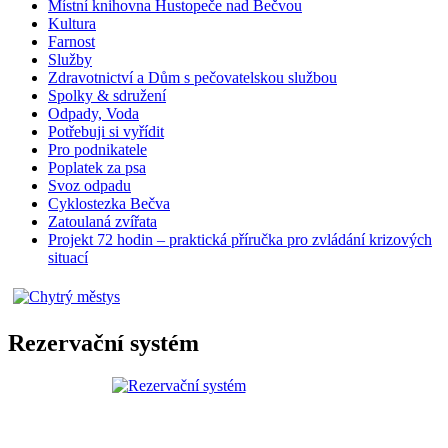
Místní knihovna Hustopeče nad Bečvou
Kultura
Farnost
Služby
Zdravotnictví a Dům s pečovatelskou službou
Spolky & sdružení
Odpady, Voda
Potřebuji si vyřídit
Pro podnikatele
Poplatek za psa
Svoz odpadu
Cyklostezka Bečva
Zatoulaná zvířata
Projekt 72 hodin – praktická příručka pro zvládání krizových
situací
Rezervační systém