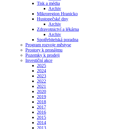
Tisk a média
Archiv
Mikroregion Hranicko
Hustopečské dny
Archiv
Zdravotnictví a lékárna
Archiv
Spotřebitelská poradna
Program rozvoje městyse
Prostory k pronájmu
Pozemky k prodeji
Investiční akce
2025
2024
2023
2022
2021
2020
2019
2018
2017
2016
2015
2014
2013