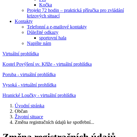
Kočka
Projekt 72 hodin – praktická příručka pro zvládání
krizových situací
Kontakty
Telefonní a e-mailové kontakty
Důležité odkazy
sportovní hala
Napište nám
Virtuální prohlídka
Kostel Povýšení sv. Kříže - virtuální prohlídka
Poruba - virtuální prohlídka
Vysoká - virtuální prohlídka
Hranické Loučky - virtuální prohlídka
Úvodní stránka
Občan
Životní situace
Změna registračních údajů ke spotřební...