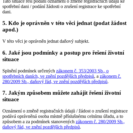
Tato situace řeší podání oznámení o změně registračních údajů ke
spotřební dani / podání žádosti o zrušení registrace ke spotřební
dani.
5. Kdo je oprávněn v této věci jednat (podat žádost
apod.)
V této věci je oprávněn jednat daňový subjekt.
6. Jaké jsou podmínky a postup pro řešení životní
situace
Splnění podmínek určených
zákonem č. 353/2003 Sb., o
spotřebních daních, ve znění pozdějších předpisů
, a
zákonem č.
280/2009 Sb., daňový řád, ve znění pozdějších předpisů
.
7. Jakým způsobem můžete zahájit řešení životní
situace
Oznámení o změně registračních údajů / žádost o zrušení registrace
podává oprávněná osoba místně příslušnému celnímu úřadu, a to
způsobem a za podmínek stanovených
zákonem č. 280/2009 Sb.,
daňový řád, ve znění pozdějších předpisů
.