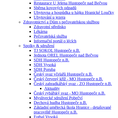
Restaurace U Jelena Hustopeče nad Bečvou
Sběrna kovových odpadů
Ubytovna a hospůdka u hájku Hranické Loučky
Ubytování u jezera
Zdravotnictví a Dům s pečovatelskou službou
Zdravotní středisko
Lékárna
Pečovatelská služba
Informační portál o lécích
Spolky & sdružení
TJ SOKOL Hustopeče n.B.
Jednota OREL Hustopeče nad Bečvou
SDH Hustopeče n.B.
SDH Vysoká
SDH Poruba
Český svaz včelařů Hustopeče n.B.
Český červený kříž - MO Hustopeče n.B.
Český zahradkářský svaz - ZO Hustopeče n.B.
Aktuality
Český rybářský svaz - MO Hustopeče n.B.
Myslivecké sdružení Pobečví
Dechová hudba Hustopeče n.B.
Základní umělecká škola Hranice - detašované
pracoviště Hustopeče n.B.
Fotbal Vysoká