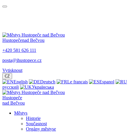
Hustopeče
nad Bečvou
+420 581 626 111
posta@ihustopece.cz
Vytisknout
CZ
English
Deutsch
Le français
Espanol
русский
Українська
Hustopeče
nad Bečvou
Městys
Historie
Současnost
Orgány městyse