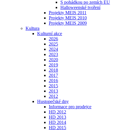
S pohádkou po zemích EU
Halloweenské tvoření
Projekty MEIS 2011
Projekty MEIS 2010
Projekty MEIS 2009
Kultura
Kulturní akce
2026
2025
2024
2023
2020
2019
2018
2017
2016
2015
2013
2012
Hustopečské dny
Informace pro prodejce
HD 2012
HD 2013
HD 2014
HD 2015