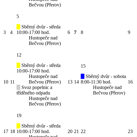
Bečvou (Přerov)
5
Sběrný dvůr - středa
3
4
10:00-17:00 hod.
6
7
8
9
Hustopeče nad
Bečvou (Přerov)
12
Sběrný dvůr - středa
15
10:00-17:00 hod.
Hustopeče nad
Sběrný dvůr - sobota
10
11
Bečvou (Přerov)
13
14
8:00-11:30 hod.
16
Svoz popelnic a
Hustopeče nad
tříděného odpadu
Bečvou (Přerov)
Hustopeče nad
Bečvou (Přerov)
19
Sběrný dvůr - středa
17
18
10:00-17:00 hod.
20
21
22
23
Hustopeče nad