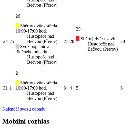
Bečvou (Přerov)
26
Sběrný dvůr - středa
29
10:00-17:00 hod.
Hustopeče nad
Sběrný dvůr uzavřen
24
25
Bečvou (Přerov)
27
28
30
Hustopeče nad
Svoz popelnic a
Bečvou (Přerov)
tříděného odpadu
Hustopeče nad
Bečvou (Přerov)
2
Sběrný dvůr - středa
31
1
10:00-17:00 hod.
3
4
5
6
Hustopeče nad
Bečvou (Přerov)
Kalendář svozu odpadu
Mobilní rozhlas