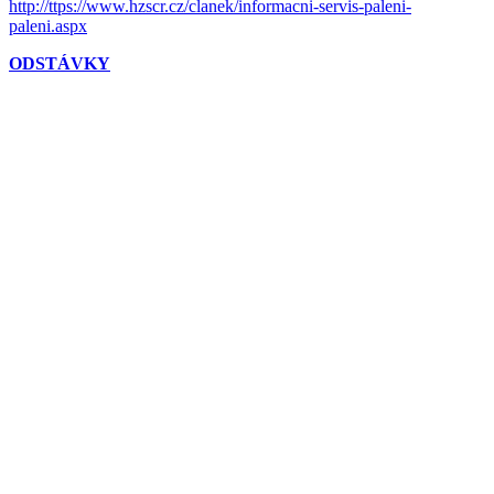
http://ttps://www.hzscr.cz/clanek/informacni-servis-paleni-
paleni.aspx
ODSTÁVKY