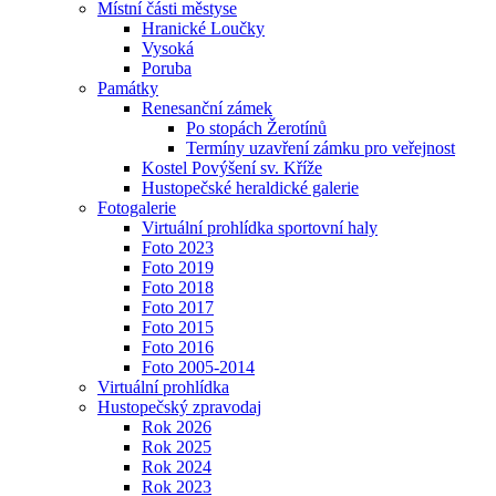
Místní části městyse
Hranické Loučky
Vysoká
Poruba
Památky
Renesanční zámek
Po stopách Žerotínů
Termíny uzavření zámku pro veřejnost
Kostel Povýšení sv. Kříže
Hustopečské heraldické galerie
Fotogalerie
Virtuální prohlídka sportovní haly
Foto 2023
Foto 2019
Foto 2018
Foto 2017
Foto 2015
Foto 2016
Foto 2005-2014
Virtuální prohlídka
Hustopečský zpravodaj
Rok 2026
Rok 2025
Rok 2024
Rok 2023