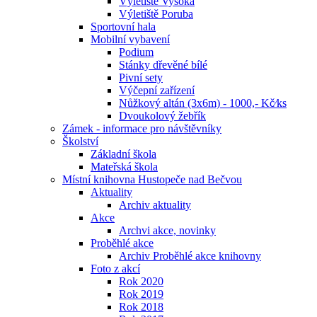
Výletiště Vysoká
Výletiště Poruba
Sportovní hala
Mobilní vybavení
Podium
Stánky dřevěné bílé
Pivní sety
Výčepní zařízení
Nůžkový altán (3x6m) - 1000,- Kč⁄ks
Dvoukolový žebřík
Zámek - informace pro návštěvníky
Školství
Základní škola
Mateřská škola
Místní knihovna Hustopeče nad Bečvou
Aktuality
Archiv aktuality
Akce
Archvi akce, novinky
Proběhlé akce
Archiv Proběhlé akce knihovny
Foto z akcí
Rok 2020
Rok 2019
Rok 2018