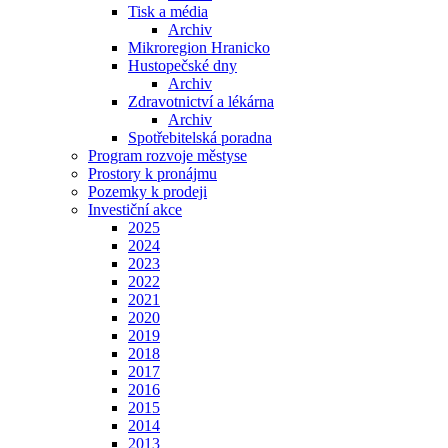
Tisk a média
Archiv
Mikroregion Hranicko
Hustopečské dny
Archiv
Zdravotnictví a lékárna
Archiv
Spotřebitelská poradna
Program rozvoje městyse
Prostory k pronájmu
Pozemky k prodeji
Investiční akce
2025
2024
2023
2022
2021
2020
2019
2018
2017
2016
2015
2014
2013