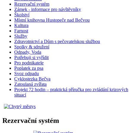
Rezervační systém
Zámek - informace pro návštěvníky
Školství
Místní knihovna Hustopeče nad Bečvou
Kultura
Farnost
Služby
Zdravotnictví a Dům s pečovatelskou službou
Spolky & sdružení
Odpady, Voda
Potřebuji si vyřídit
Pro podnikatele
Poplatek za psa
Svoz odpadu
Cyklostezka Bečva
Zatoulaná zvířata
Projekt 72 hodin – praktická příručka pro zvládání krizových
situací
Rezervační systém