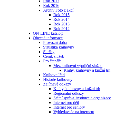
Rok 2017
Rok 2016
Archiv Foto z akcí
Rok 2015
Rok 2014
Rok 2013
Rok 2012
ON-LINE katalog
Obecné informace
Provozní doba
Statistika knihovny
Služby
Ceník služeb
Pro čtenáře
Meziknihovní výpůjční služba
Knihy, knihovny a knižní trh
Knihovní řád
Historie knihovny
Zajímavé odkazy
Knihy, knihovny a knižní trh
Regionální odkazy
Státní správa, instituce a organizace
Internet pro děti
Internet pro seniory
Vyhledávače na internetu