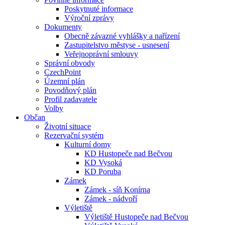
Poskytnuté informace
Výroční zprávy
Dokumenty
Obecně závazné vyhlášky a nařízení
Zastupitelstvo městyse - usnesení
Veřejnoprávní smlouvy
Správní obvody
CzechPoint
Územní plán
Povodňový plán
Profil zadavatele
Volby
Občan
Životní situace
Rezervační systém
Kulturní domy
KD Hustopeče nad Bečvou
KD Vysoká
KD Poruba
Zámek
Zámek - síň Konírna
Zámek - nádvoří
Výletiště
Výletiště Hustopeče nad Bečvou