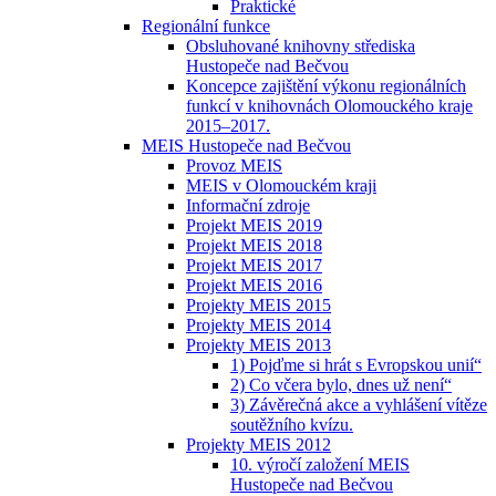
Praktické
Regionální funkce
Obsluhované knihovny střediska
Hustopeče nad Bečvou
Koncepce zajištění výkonu regionálních
funkcí v knihovnách Olomouckého kraje
2015–2017.
MEIS Hustopeče nad Bečvou
Provoz MEIS
MEIS v Olomouckém kraji
Informační zdroje
Projekt MEIS 2019
Projekt MEIS 2018
Projekt MEIS 2017
Projekt MEIS 2016
Projekty MEIS 2015
Projekty MEIS 2014
Projekty MEIS 2013
1) Pojďme si hrát s Evropskou unií“
2) Co včera bylo, dnes už není“
3) Závěrečná akce a vyhlášení vítěze
soutěžního kvízu.
Projekty MEIS 2012
10. výročí založení MEIS
Hustopeče nad Bečvou