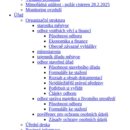
Mimořádná událost - požár cisteren 28.2.2025
Monitoring ovzduší
Úřad
Organizační struktura
starostka městyse
odbor vnitřních věcí a financí
Působnost odboru
Ekonomika a finance
Obecně závazné vyhlášky
místostarosta
tajemník úřadu městyse
odbor stavební úřad
Působnost stavebního úřadu
Formuláře ke stažení
Rozsah a obsah dokumentací
Nejdůležitější právní předpisy
Potřebuji si vyřídit
Články odboru
odbor správa majetku a životního prostředí
Působnost odboru
Formuláře ke stažení
pověřenec pro ochranu osobních údajů
Zásady ochrany osobních údajů
Úřední deska
Povinné informace