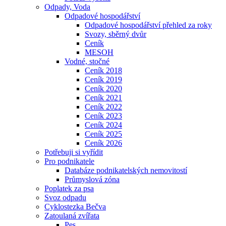
Odpady, Voda
Odpadové hospodářství
Odpadové hospodářství přehled za roky
Svozy, sběrný dvůr
Ceník
MESOH
Vodné, stočné
Ceník 2018
Ceník 2019
Ceník 2020
Ceník 2021
Ceník 2022
Ceník 2023
Ceník 2024
Ceník 2025
Ceník 2026
Potřebuji si vyřídit
Pro podnikatele
Databáze podnikatelských nemovitostí
Průmyslová zóna
Poplatek za psa
Svoz odpadu
Cyklostezka Bečva
Zatoulaná zvířata
Pes