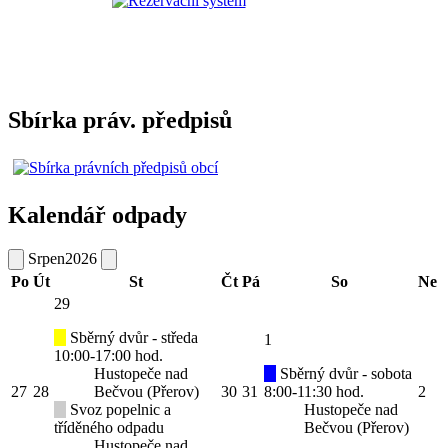
Sbírka práv. předpisů
Kalendář odpady
Srpen
2026
Po
Út
St
Čt
Pá
So
Ne
29
Sběrný dvůr - středa
1
10:00-17:00 hod.
Hustopeče nad
Sběrný dvůr - sobota
27
28
Bečvou (Přerov)
30
31
8:00-11:30 hod.
2
Svoz popelnic a
Hustopeče nad
tříděného odpadu
Bečvou (Přerov)
Hustopeče nad