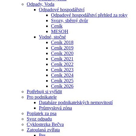
Odpady, Voda
Odpadové hospodářství
Odpadové hospodářství přehled za roky
Svozy, sběrný dvůr
Ceník
MESOH
Vodné, stočné
Ceník 2018
Ceník 2019
Ceník 2020
Ceník 2021
Ceník 2022
Ceník 2023
Ceník 2024
Ceník 2025
Ceník 2026
Potřebuji si vyřídit
Pro podnikatele
Databáze podnikatelských nemovitostí
Průmyslová zóna
Poplatek za psa
Svoz odpadu
Cyklostezka Bečva
Zatoulaná zvířata
Pes