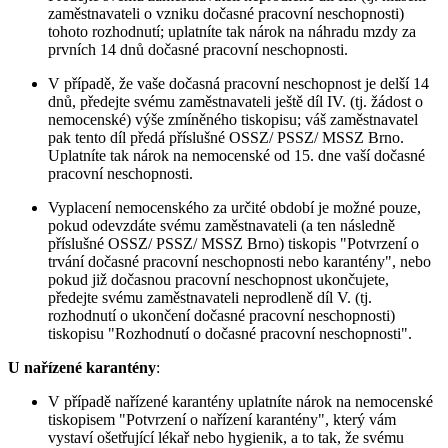
zaměstnavateli o vzniku dočasné pracovní neschopnosti)
tohoto rozhodnutí; uplatníte tak nárok na náhradu mzdy za
prvních 14 dnů dočasné pracovní neschopnosti.
V případě, že vaše dočasná pracovní neschopnost je delší 14
dnů, předejte svému zaměstnavateli ještě díl IV. (tj. žádost o
nemocenské) výše zmíněného tiskopisu; váš zaměstnavatel
pak tento díl předá příslušné OSSZ/ PSSZ/ MSSZ Brno.
Uplatníte tak nárok na nemocenské od 15. dne vaší dočasné
pracovní neschopnosti.
Vyplacení nemocenského za určité období je možné pouze,
pokud odevzdáte svému zaměstnavateli (a ten následně
příslušné OSSZ/ PSSZ/ MSSZ Brno) tiskopis "Potvrzení o
trvání dočasné pracovní neschopnosti nebo karantény", nebo
pokud již dočasnou pracovní neschopnost ukončujete,
předejte svému zaměstnavateli neprodleně díl V. (tj.
rozhodnutí o ukončení dočasné pracovní neschopnosti)
tiskopisu "Rozhodnutí o dočasné pracovní neschopnosti".
U nařízené karantény
:
V případě nařízené karantény uplatníte nárok na nemocenské
tiskopisem "Potvrzení o nařízení karantény", který vám
vystaví ošetřující lékař nebo hygienik, a to tak, že svému