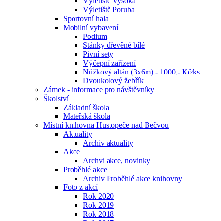
Výletiště Vysoká
Výletiště Poruba
Sportovní hala
Mobilní vybavení
Podium
Stánky dřevěné bílé
Pivní sety
Výčepní zařízení
Nůžkový altán (3x6m) - 1000,- Kč⁄ks
Dvoukolový žebřík
Zámek - informace pro návštěvníky
Školství
Základní škola
Mateřská škola
Místní knihovna Hustopeče nad Bečvou
Aktuality
Archiv aktuality
Akce
Archvi akce, novinky
Proběhlé akce
Archiv Proběhlé akce knihovny
Foto z akcí
Rok 2020
Rok 2019
Rok 2018