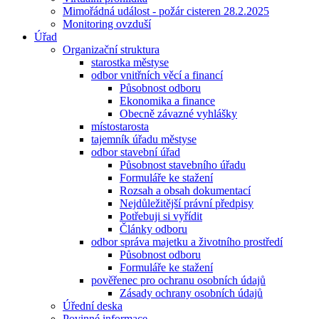
Mimořádná událost - požár cisteren 28.2.2025
Monitoring ovzduší
Úřad
Organizační struktura
starostka městyse
odbor vnitřních věcí a financí
Působnost odboru
Ekonomika a finance
Obecně závazné vyhlášky
místostarosta
tajemník úřadu městyse
odbor stavební úřad
Působnost stavebního úřadu
Formuláře ke stažení
Rozsah a obsah dokumentací
Nejdůležitější právní předpisy
Potřebuji si vyřídit
Články odboru
odbor správa majetku a životního prostředí
Působnost odboru
Formuláře ke stažení
pověřenec pro ochranu osobních údajů
Zásady ochrany osobních údajů
Úřední deska
Povinné informace