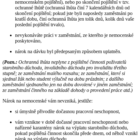
nemocenském pojištění), nebo po skončení pojištění v tzv.
ochranné lhůtě (ochranná lhůta činí 7 kalendářních dnů od
skončení pojištění; pokud jste byli naposledy zaměstnáni po
kratší dobu, činí ochranná lhůta jen tolik dnů, kolik dnů vaše
poslední pojištění trvalo),
nevykonáváte práci v zaměstnání, ze kterého je nemocenské
poskytováno,
nárok na dávku byl předepsaným způsobem uplatněn.
(
Pozn.:
Ochranná lhůta neplyne z pojištěné činnosti poživatelů
starobního důchodu, invalidního důchodu pro invaliditu třetího
stupně; ze zaměstnání malého rozsahu; ze zaměstnání, které si
sjednal žák nebo student výlučně na dobu prázdnin; z dalšího
zaměstnání sjednaného jen na dobu dovolené v jiném zaměstnání;
ze zaměstnání činného na základě dohody o provedení práce atd.)
Nárok na nemocenské vám nevzniká, jestliže:
si úmyslně přivodíte dočasnou pracovní neschopnost,
vám vznikne v době dočasné pracovní neschopnosti nebo
nařízené karantény nárok na výplatu starobního důchodu,
pokud pojištěná činnost skončila přede dnem, od něhož vznikl
nárok na výplatu důchodu,