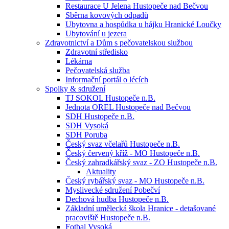
Restaurace U Jelena Hustopeče nad Bečvou
Sběrna kovových odpadů
Ubytovna a hospůdka u hájku Hranické Loučky
Ubytování u jezera
Zdravotnictví a Dům s pečovatelskou službou
Zdravotní středisko
Lékárna
Pečovatelská služba
Informační portál o lécích
Spolky & sdružení
TJ SOKOL Hustopeče n.B.
Jednota OREL Hustopeče nad Bečvou
SDH Hustopeče n.B.
SDH Vysoká
SDH Poruba
Český svaz včelařů Hustopeče n.B.
Český červený kříž - MO Hustopeče n.B.
Český zahradkářský svaz - ZO Hustopeče n.B.
Aktuality
Český rybářský svaz - MO Hustopeče n.B.
Myslivecké sdružení Pobečví
Dechová hudba Hustopeče n.B.
Základní umělecká škola Hranice - detašované
pracoviště Hustopeče n.B.
Fotbal Vysoká