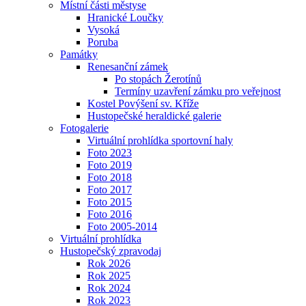
Místní části městyse
Hranické Loučky
Vysoká
Poruba
Památky
Renesanční zámek
Po stopách Žerotínů
Termíny uzavření zámku pro veřejnost
Kostel Povýšení sv. Kříže
Hustopečské heraldické galerie
Fotogalerie
Virtuální prohlídka sportovní haly
Foto 2023
Foto 2019
Foto 2018
Foto 2017
Foto 2015
Foto 2016
Foto 2005-2014
Virtuální prohlídka
Hustopečský zpravodaj
Rok 2026
Rok 2025
Rok 2024
Rok 2023