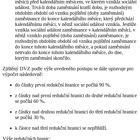
měsíců před kalendářním měsícem, ve kterém vznikla sociální
událost. Trvá-li doba zaměstnání kratší dobu, je rozhodným
obdobím období od vzniku pojištění (doby zaměstnání)
zaměstnance do konce kalendářního měsíce, který předchází
kalendářnímu měsíci, v němž sociální událost vznikla. Jestliže
vznikla sociální událost zaměstnance v kalendářním měsíci, v
němž vzniklo pojištění (doba zaměstnání) zaměstnance, je
rozhodným obdobím období od vzniku pojištění zaměstnance
do konce tohoto kalendářního měsíce, a pokud zaměstnání
netrvalo do konce tohoto kalendářního měsíce, do dne,
kterým zaměstnání skončilo.
Zjištěný DVZ podle výše uvedeného postupu se dále upravuje pro
výpočet následovně:
do částky první redukční hranice se počítá 90 %,
z částky nad první redukční hranici do druhé redukční hranice
se počítá 60 %,
z částky nad druhou redukční hranici do třetí redukční hranice
se počítá 30 %,
k částce nad třetí redukční hranici se nepřihlíží.
Výše redukčních hranic: