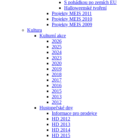
S pohádkou po zemích EU
Halloweenské tvoření
Projekty MEIS 2011
Projekty MEIS 2010
Projekty MEIS 2009
Kultura
Kulturní akce
2026
2025
2024
2023
2020
2019
2018
2017
2016
2015
2013
2012
Hustopečské dny
Informace pro prodejce
HD 2012
HD 2013
HD 2014
HD 2015