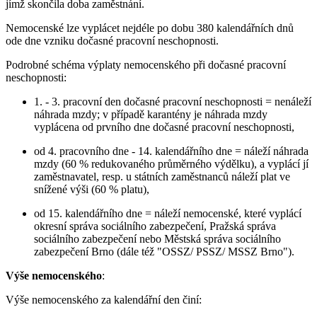
jímž skončila doba zaměstnání.
Nemocenské lze vyplácet nejdéle po dobu 380 kalendářních dnů
ode dne vzniku dočasné pracovní neschopnosti.
Podrobné schéma výplaty nemocenského při dočasné pracovní
neschopnosti:
1. - 3. pracovní den dočasné pracovní neschopnosti = nenáleží
náhrada mzdy; v případě karantény je náhrada mzdy
vyplácena od prvního dne dočasné pracovní neschopnosti,
od 4. pracovního dne - 14. kalendářního dne = náleží náhrada
mzdy (60 % redukovaného průměrného výdělku), a vyplácí jí
zaměstnavatel, resp. u státních zaměstnanců náleží plat ve
snížené výši (60 % platu),
od 15. kalendářního dne = náleží nemocenské, které vyplácí
okresní správa sociálního zabezpečení, Pražská správa
sociálního zabezpečení nebo Městská správa sociálního
zabezpečení Brno (dále též "OSSZ/ PSSZ/ MSSZ Brno").
Výše nemocenského
:
Výše nemocenského za kalendářní den činí: