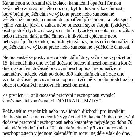
Karanténou se rozumí též izolace, karanténní opatření formou
zvýšeného zdravotnického dozoru, byl-li uložen zákaz činnosti,
který brání pojištěncům ve výkonu práce nebo samostatné
výdělečné činnosti, a mimořádná opatření při epidemii a nebezpečí
jejího vzniku, jde-li o zákaz nebo omezení styku skupin fyzických
osob podezřelých z nákazy s ostatními fyzickými osobami a o zákaz
nebo nařízení další určité činnosti k likvidaci epidemie nebo
nebezpečí jejího vzniku, brání-li tyto zákazy, omezení nebo nařízení
pojištěncům ve výkonu práce nebo samostatné výdělečné činnosti.
Nemocenské se poskytuje za kalendářní dny; začíná se vyplácet od
15. kalendářního dne trvání dočasné pracovní neschopnosti a končí
dnem skončení dočasné pracovní neschopnosti nebo nařízené
karantény, nejdéle však po dobu 380 kalendářních dnů ode dne
vzniku dočasné pracovní neschopnosti (včetně zápočtu předchozích
období dočasných pracovních neschopností).
Za prvních 14 dnů dočasné pracovní neschopnosti vyplácí
zaměstnavatel zaměstnanci "NÁHRADU MZDY".
Poživatelům starobních nebo invalidních důchodů pro invaliditu
třetího stupně se nemocenské vyplácí od 15. kalendářního dne trvání
dočasné pracovní neschopnosti nebo karantény nejvýše po dobu 70
kalendářních dnů (nebo 70 kalendářních dnů při více pracovních
neschopnostech v jednom kalendářním roce), nejdéle však do dne,