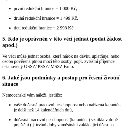
první redukční hranice = 1 000 Kč,
druhá redukční hranice = 1 499 Kč,
třetí redukční hranice = 2 998 Kč.
5. Kdo je oprávněn v této věci jednat (podat žádost
apod.)
Ve věci může jednat osoba, která nárok na dávku uplatňuje, nebo
osoba pověřená plnou mocí této osoby, popř. zvláštní příjemce
ustanovený OSSZ/ PSSZ/ MSSZ Brno.
6. Jaké jsou podmínky a postup pro řešení životní
situace
Nemocenské vám náleží, jestliže:
vaše dočasná pracovní neschopnost nebo nařízená karanténa
je delší než 14 kalendářních dnů,
dočasná pracovní neschopnost (karanténa) vznikla v době
pojištění (tj. trvání doby zaměstnání zakládající účast na