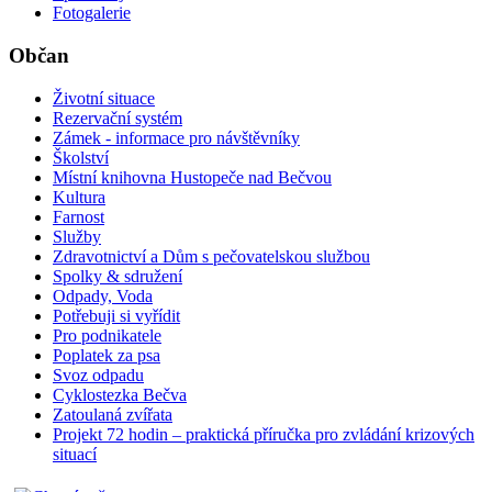
Fotogalerie
Občan
Životní situace
Rezervační systém
Zámek - informace pro návštěvníky
Školství
Místní knihovna Hustopeče nad Bečvou
Kultura
Farnost
Služby
Zdravotnictví a Dům s pečovatelskou službou
Spolky & sdružení
Odpady, Voda
Potřebuji si vyřídit
Pro podnikatele
Poplatek za psa
Svoz odpadu
Cyklostezka Bečva
Zatoulaná zvířata
Projekt 72 hodin – praktická příručka pro zvládání krizových
situací