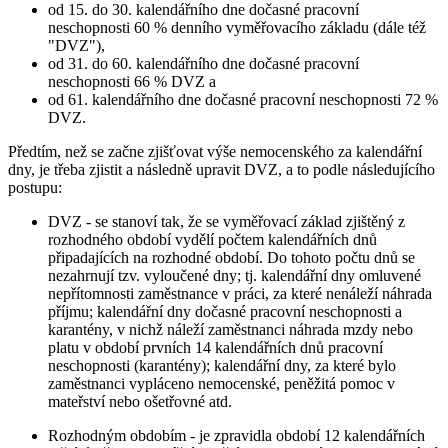
od 15. do 30. kalendářního dne dočasné pracovní
neschopnosti 60 % denního vyměřovacího základu (dále též
"DVZ"),
od 31. do 60. kalendářního dne dočasné pracovní
neschopnosti 66 % DVZ a
od 61. kalendářního dne dočasné pracovní neschopnosti 72 %
DVZ.
Předtím, než se začne zjišťovat výše nemocenského za kalendářní
dny, je třeba zjistit a následně upravit DVZ, a to podle následujícího
postupu:
DVZ - se stanoví tak, že se vyměřovací základ zjištěný z
rozhodného období vydělí počtem kalendářních dnů
připadajících na rozhodné období. Do tohoto počtu dnů se
nezahrnují tzv. vyloučené dny; tj. kalendářní dny omluvené
nepřítomnosti zaměstnance v práci, za které nenáleží náhrada
příjmu; kalendářní dny dočasné pracovní neschopnosti a
karantény, v nichž náleží zaměstnanci náhrada mzdy nebo
platu v období prvních 14 kalendářních dnů pracovní
neschopnosti (karantény); kalendářní dny, za které bylo
zaměstnanci vypláceno nemocenské, peněžitá pomoc v
mateřství nebo ošetřovné atd.
Rozhodným obdobím - je zpravidla období 12 kalendářních