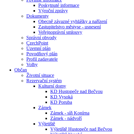
Poskytnuté informace
Výroční zprávy
Dokumenty
Obecně závazné vyhlášky a nařízení
Zastupitelstvo městyse - usnesení
Veřejnoprávní smlouvy
Správní obvody
CzechPoint
Územní plán
Povodňový plán
Profil zadavatele
Volby
Občan
Životní situace
Rezervační systém
Kulturní domy
KD Hustopeče nad Bečvou
KD Vysoká
KD Poruba
Zámek
Zámek - síň Konírna
Zámek - nádvoří
Výletiště
Výletiště Hustopeče nad Bečvou