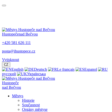
Hustopeče
nad Bečvou
+420 581 626 111
posta@ihustopece.cz
Vytisknout
CZ
English
Deutsch
Le français
Espanol
русский
Українська
Hustopeče
nad Bečvou
Městys
Historie
Současnost
Orgány městyse