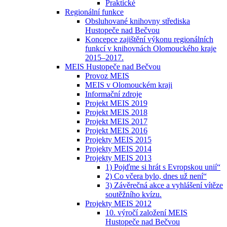
Praktické
Regionální funkce
Obsluhované knihovny střediska
Hustopeče nad Bečvou
Koncepce zajištění výkonu regionálních
funkcí v knihovnách Olomouckého kraje
2015–2017.
MEIS Hustopeče nad Bečvou
Provoz MEIS
MEIS v Olomouckém kraji
Informační zdroje
Projekt MEIS 2019
Projekt MEIS 2018
Projekt MEIS 2017
Projekt MEIS 2016
Projekty MEIS 2015
Projekty MEIS 2014
Projekty MEIS 2013
1) Pojďme si hrát s Evropskou unií“
2) Co včera bylo, dnes už není“
3) Závěrečná akce a vyhlášení vítěze
soutěžního kvízu.
Projekty MEIS 2012
10. výročí založení MEIS
Hustopeče nad Bečvou