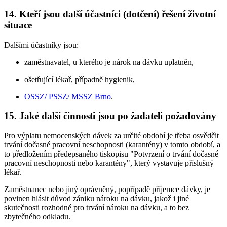
14. Kteří jsou další účastníci (dotčení) řešení životní
situace
Dalšími účastníky jsou:
zaměstnavatel, u kterého je nárok na dávku uplatněn,
ošetřující lékař, případně hygienik,
OSSZ/ PSSZ/ MSSZ Brno
.
15. Jaké další činnosti jsou po žadateli požadovány
Pro výplatu nemocenských dávek za určité období je třeba osvědčit
trvání dočasné pracovní neschopnosti (karantény) v tomto období, a
to předložením předepsaného tiskopisu "Potvrzení o trvání dočasné
pracovní neschopnosti nebo karantény", který vystavuje příslušný
lékař.
Zaměstnanec nebo jiný oprávněný, popřípadě příjemce dávky, je
povinen hlásit důvod zániku nároku na dávku, jakož i jiné
skutečnosti rozhodné pro trvání nároku na dávku, a to bez
zbytečného odkladu.