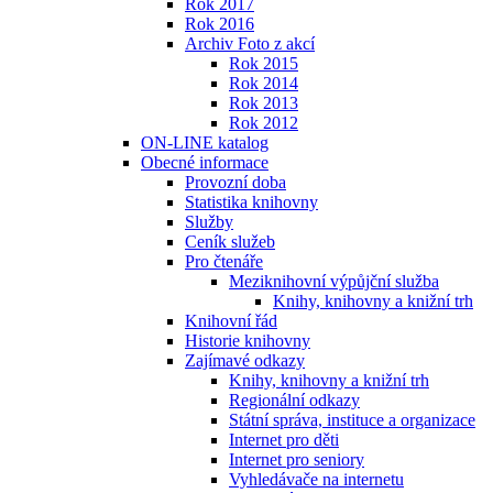
Rok 2017
Rok 2016
Archiv Foto z akcí
Rok 2015
Rok 2014
Rok 2013
Rok 2012
ON-LINE katalog
Obecné informace
Provozní doba
Statistika knihovny
Služby
Ceník služeb
Pro čtenáře
Meziknihovní výpůjční služba
Knihy, knihovny a knižní trh
Knihovní řád
Historie knihovny
Zajímavé odkazy
Knihy, knihovny a knižní trh
Regionální odkazy
Státní správa, instituce a organizace
Internet pro děti
Internet pro seniory
Vyhledávače na internetu