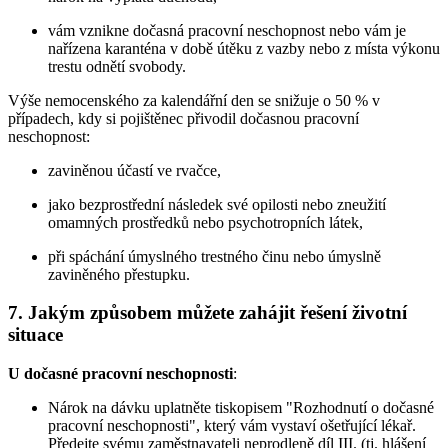
vám vznikne dočasná pracovní neschopnost nebo vám je
nařízena karanténa v době útěku z vazby nebo z místa výkonu
trestu odnětí svobody.
Výše nemocenského za kalendářní den se snižuje o 50 % v
případech, kdy si pojištěnec přivodil dočasnou pracovní
neschopnost:
zaviněnou účastí ve rvačce,
jako bezprostřední následek své opilosti nebo zneužití
omamných prostředků nebo psychotropních látek,
při spáchání úmyslného trestného činu nebo úmyslně
zaviněného přestupku.
7. Jakým způsobem můžete zahájit řešení životní
situace
U dočasné pracovní neschopnosti
:
Nárok na dávku uplatněte tiskopisem "Rozhodnutí o dočasné
pracovní neschopnosti", který vám vystaví ošetřující lékař.
Předejte svému zaměstnavateli neprodleně díl III. (tj. hlášení