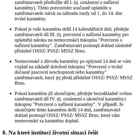
zaměstnavateli předložíte díl I. (tj. oznámení o nařízení
karantény). Tímto potvrzením současně uplatníte u
zaměstnavatele nárok na náhradu mzdy od 1. do 14. dne
trvání karantény.
Pokud je vaše karanténa delší 14 kalendářních dnů, předejte
zaměstnavateli díl III. (tj. potvrzení o nařízení karantény pro
uplatnění nároku na nemocenské) tiskopisu "Potvrzení o
nařízení karantény". Zaměstnavatel postoupí doklad následně
příslušné OSSZ/ PSSZ/ MSSZ Brno.
Nemocenské z důvodu karantény po uplynutí 14 dnů se vám
vyplatí na základě doložení tiskopisu "Potvrzení o trvání
dočasné pracovní neschopnosti nebo karantény"
zaměstnavateli, který jej předá příslušné OSSZ/ PSSZ/ MSSZ
Brno.
Pokud karanténu již ukončujete, předejte bezodkladně svému
zaměstnavateli díl IV. (tj. oznámení o ukončení karantény)
tiskopisu "Potvrzení o nařízení karantény". V případě, že
ukončujete tímto karanténu delší 14 dnů, zaměstnavatel
doklad postoupí OSSZ/ PSSZ/ MSSZ Brno, která vám
nemocenské za karanténu doplatí.
8. Na které instituci životní situaci řešit