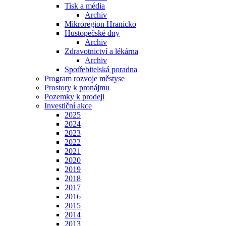
Tisk a média
Archiv
Mikroregion Hranicko
Hustopečské dny
Archiv
Zdravotnictví a lékárna
Archiv
Spotřebitelská poradna
Program rozvoje městyse
Prostory k pronájmu
Pozemky k prodeji
Investiční akce
2025
2024
2023
2022
2021
2020
2019
2018
2017
2016
2015
2014
2013