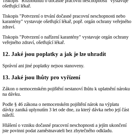
Tiskopis "Rozhodnutí o dočasné pracovní neschopnosti" vystavuje
ošetřující lékař.
Tiskopis "Potvrzení o trvání dočasné pracovní neschopnosti nebo
karantény" vystavuje ošetřující lékař, popř. orgán ochrany veřejného
zdraví.
Tiskopis "Potvrzení o nařízení karantény" vystavuje orgán ochrany
veřejného zdraví, ošetřující lékař.
12. Jaké jsou poplatky a jak je lze uhradit
Správní ani jiné poplatky nejsou stanoveny.
13. Jaké jsou lhůty pro vyřízení
Zákon o nemocenském pojištění nestanoví lhůtu k uplatnění nároku
na dávku.
Podle § 46 zákona o nemocenském pojištění nárok na výplatu
dávky zaniká uplynutím 3 let ode dne, za který dávka nebo její část
náleží.
Hlášení o vzniku dočasné pracovní neschopnosti a jejím ukončení
jste povinni podat zaměstnavateli bez zbytečného odkladu.