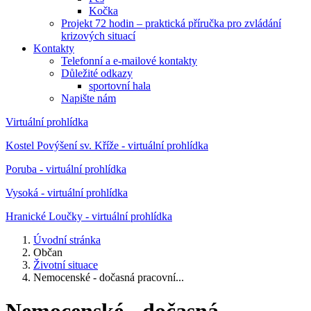
Kočka
Projekt 72 hodin – praktická příručka pro zvládání
krizových situací
Kontakty
Telefonní a e-mailové kontakty
Důležité odkazy
sportovní hala
Napište nám
Virtuální prohlídka
Kostel Povýšení sv. Kříže - virtuální prohlídka
Poruba - virtuální prohlídka
Vysoká - virtuální prohlídka
Hranické Loučky - virtuální prohlídka
Úvodní stránka
Občan
Životní situace
Nemocenské - dočasná pracovní...