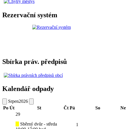
Rezervační systém
Sbírka práv. předpisů
Kalendář odpady
Srpen
2026
Po
Út
St
Čt
Pá
So
Ne
29
Sběrný dvůr - středa
1