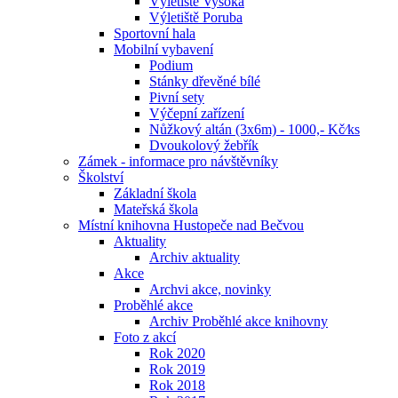
Výletiště Vysoká
Výletiště Poruba
Sportovní hala
Mobilní vybavení
Podium
Stánky dřevěné bílé
Pivní sety
Výčepní zařízení
Nůžkový altán (3x6m) - 1000,- Kč⁄ks
Dvoukolový žebřík
Zámek - informace pro návštěvníky
Školství
Základní škola
Mateřská škola
Místní knihovna Hustopeče nad Bečvou
Aktuality
Archiv aktuality
Akce
Archvi akce, novinky
Proběhlé akce
Archiv Proběhlé akce knihovny
Foto z akcí
Rok 2020
Rok 2019
Rok 2018