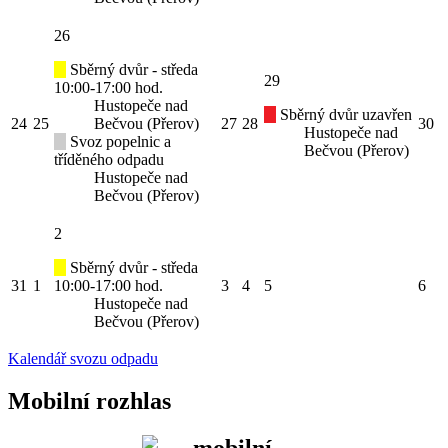
26
Sběrný dvůr - středa
29
10:00-17:00 hod.
Hustopeče nad
Sběrný dvůr uzavřen
24
25
Bečvou (Přerov)
27
28
30
Hustopeče nad
Svoz popelnic a
Bečvou (Přerov)
tříděného odpadu
Hustopeče nad
Bečvou (Přerov)
2
Sběrný dvůr - středa
31
1
10:00-17:00 hod.
3
4
5
6
Hustopeče nad
Bečvou (Přerov)
Kalendář svozu odpadu
Mobilní rozhlas