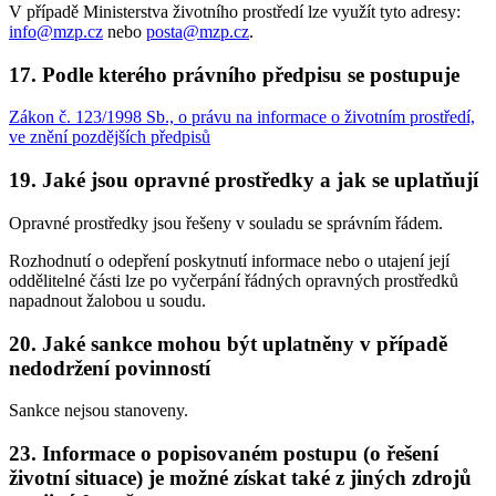
V případě Ministerstva životního prostředí lze využít tyto adresy:
info@mzp.cz
nebo
posta@mzp.cz
.
17. Podle kterého právního předpisu se postupuje
Zákon č. 123/1998 Sb., o právu na informace o životním prostředí,
ve znění pozdějších předpisů
19. Jaké jsou opravné prostředky a jak se uplatňují
Opravné prostředky jsou řešeny v souladu se správním řádem.
Rozhodnutí o odepření poskytnutí informace nebo o utajení její
oddělitelné části lze po vyčerpání řádných opravných prostředků
napadnout žalobou u soudu.
20. Jaké sankce mohou být uplatněny v případě
nedodržení povinností
Sankce nejsou stanoveny.
23. Informace o popisovaném postupu (o řešení
životní situace) je možné získat také z jiných zdrojů