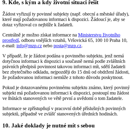
9. Kde, s kým a kdy životní situaci řešit
Žádost vyřizují ty povinné subjekty (např. obecní a městské úřady),
které mají požadovanou informaci k dispozici. Žádoucí je, aby se
dotaz vyřizoval co nejblíže k žadateli.
Centrálně je možno získat informace na
Ministerstvu životního
prostředí
, odboru vnějších vztahů, Vršovická 65, 100 10 Praha 10,
e-mail:
info@mzp.cz
nebo
posta@mzp.cz
.
V případě, že je žádost podána u povinného subjektu, jenž nemá
dotyčnou informaci k dispozici a současně nemá podle zvláštních
právních předpisů povinnost takovou informaci mít, sdělí žadateli
bez zbytečného odkladu, nejpozději do 15 dnů od obdržení žádosti,
že požadovanou informaci nemůže z tohoto důvodu poskytnout.
Pokud je dotazovanému povinnému subjektu známo, který povinný
subjekt má požadovanou informaci k dispozici, postoupí mu žádost
ve lhůtách stanovených ve větě první a uvědomí o tom žadatele.
Informace se zpřístupňují v pracovní době příslušných povinných
subjektů, případně ve zvlášť stanovených úředních hodinách.
10. Jaké doklady je nutné mít s sebou