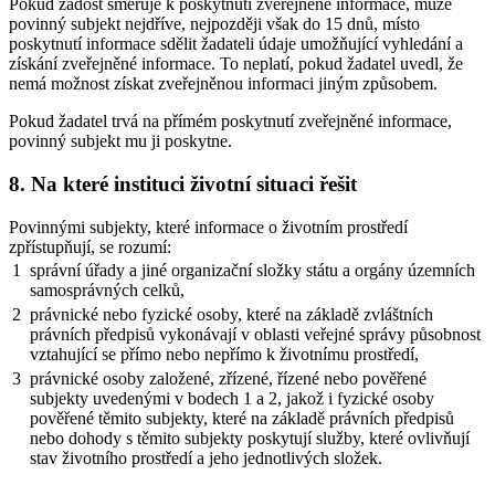
Pokud žádost směřuje k poskytnutí zveřejněné informace, může
povinný subjekt nejdříve, nejpozději však do 15 dnů, místo
poskytnutí informace sdělit žadateli údaje umožňující vyhledání a
získání zveřejněné informace. To neplatí, pokud žadatel uvedl, že
nemá možnost získat zveřejněnou informaci jiným způsobem.
Pokud žadatel trvá na přímém poskytnutí zveřejněné informace,
povinný subjekt mu ji poskytne.
8. Na které instituci životní situaci řešit
Povinnými subjekty, které informace o životním prostředí
zpřístupňují, se rozumí:
1
správní úřady a jiné organizační složky státu a orgány územních
samosprávných celků,
2
právnické nebo fyzické osoby, které na základě zvláštních
právních předpisů vykonávají v oblasti veřejné správy působnost
vztahující se přímo nebo nepřímo k životnímu prostředí,
3
právnické osoby založené, zřízené, řízené nebo pověřené
subjekty uvedenými v bodech 1 a 2, jakož i fyzické osoby
pověřené těmito subjekty, které na základě právních předpisů
nebo dohody s těmito subjekty poskytují služby, které ovlivňují
stav životního prostředí a jeho jednotlivých složek.