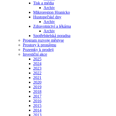
Tisk a média
Archiv
Mikroregion Hranicko
Hustopečské dny
Archiv
Zdravotnictví a lékárna
Archiv
Spotřebitelská poradna
Program rozvoje městyse
Prostory k pronájmu
Pozemky k prodeji
Investiční akce
2025
2024
2023
2022
2021
2020
2019
2018
2017
2016
2015
2014
2013