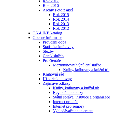
Rok 2017
Rok 2016
Archiv Foto z akcí
Rok 2015
Rok 2014
Rok 2013
Rok 2012
ON-LINE katalog
Obecné informace
Provozní doba
Statistika knihovny
Služby
Ceník služeb
Pro čtenáře
Meziknihovní výpůjční služba
Knihy, knihovny a knižní trh
Knihovní řád
Historie knihovny
Zajímavé odkazy
Knihy, knihovny a knižní trh
Regionální odkazy
Státní správa, instituce a organizace
Internet pro děti
Internet pro seniory
Vyhledávače na internetu