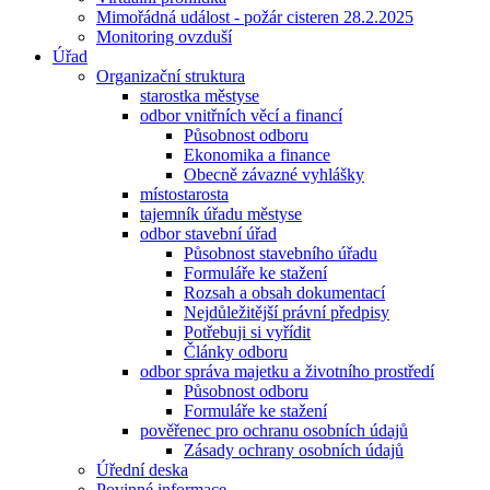
Mimořádná událost - požár cisteren 28.2.2025
Monitoring ovzduší
Úřad
Organizační struktura
starostka městyse
odbor vnitřních věcí a financí
Působnost odboru
Ekonomika a finance
Obecně závazné vyhlášky
místostarosta
tajemník úřadu městyse
odbor stavební úřad
Působnost stavebního úřadu
Formuláře ke stažení
Rozsah a obsah dokumentací
Nejdůležitější právní předpisy
Potřebuji si vyřídit
Články odboru
odbor správa majetku a životního prostředí
Působnost odboru
Formuláře ke stažení
pověřenec pro ochranu osobních údajů
Zásady ochrany osobních údajů
Úřední deska
Povinné informace