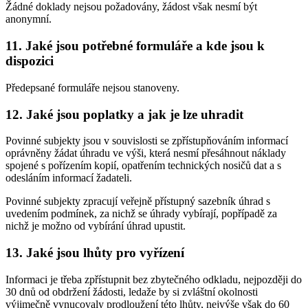
Žádné doklady nejsou požadovány, žádost však nesmí být
anonymní.
11. Jaké jsou potřebné formuláře a kde jsou k
dispozici
Předepsané formuláře nejsou stanoveny.
12. Jaké jsou poplatky a jak je lze uhradit
Povinné subjekty jsou v souvislosti se zpřístupňováním informací
oprávněny žádat úhradu ve výši, která nesmí přesáhnout náklady
spojené s pořízením kopií, opatřením technických nosičů dat a s
odesláním informací žadateli.
Povinné subjekty zpracují veřejně přístupný sazebník úhrad s
uvedením podmínek, za nichž se úhrady vybírají, popřípadě za
nichž je možno od vybírání úhrad upustit.
13. Jaké jsou lhůty pro vyřízení
Informaci je třeba zpřístupnit bez zbytečného odkladu, nejpozději do
30 dnů od obdržení žádosti, ledaže by si zvláštní okolnosti
výjimečně vynucovaly prodloužení této lhůty, nejvýše však do 60