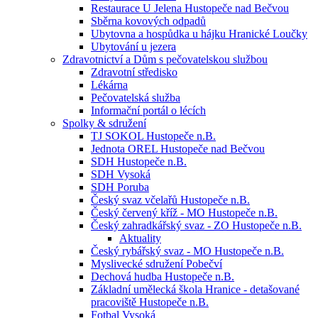
Restaurace U Jelena Hustopeče nad Bečvou
Sběrna kovových odpadů
Ubytovna a hospůdka u hájku Hranické Loučky
Ubytování u jezera
Zdravotnictví a Dům s pečovatelskou službou
Zdravotní středisko
Lékárna
Pečovatelská služba
Informační portál o lécích
Spolky & sdružení
TJ SOKOL Hustopeče n.B.
Jednota OREL Hustopeče nad Bečvou
SDH Hustopeče n.B.
SDH Vysoká
SDH Poruba
Český svaz včelařů Hustopeče n.B.
Český červený kříž - MO Hustopeče n.B.
Český zahradkářský svaz - ZO Hustopeče n.B.
Aktuality
Český rybářský svaz - MO Hustopeče n.B.
Myslivecké sdružení Pobečví
Dechová hudba Hustopeče n.B.
Základní umělecká škola Hranice - detašované
pracoviště Hustopeče n.B.
Fotbal Vysoká