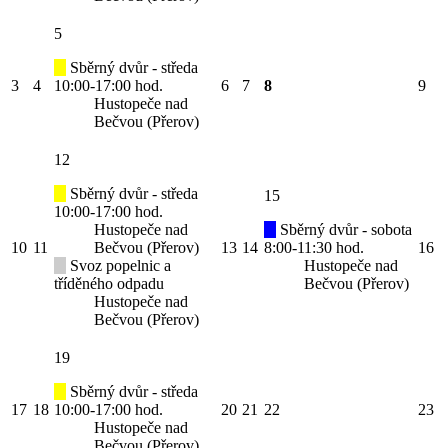
5
Sběrný dvůr - středa
3
4
10:00-17:00 hod.
6
7
8
9
Hustopeče nad
Bečvou (Přerov)
12
Sběrný dvůr - středa
15
10:00-17:00 hod.
Hustopeče nad
Sběrný dvůr - sobota
10
11
Bečvou (Přerov)
13
14
8:00-11:30 hod.
16
Svoz popelnic a
Hustopeče nad
tříděného odpadu
Bečvou (Přerov)
Hustopeče nad
Bečvou (Přerov)
19
Sběrný dvůr - středa
17
18
10:00-17:00 hod.
20
21
22
23
Hustopeče nad
Bečvou (Přerov)