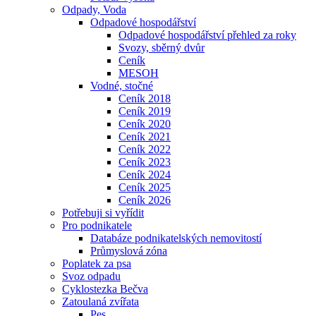
Odpady, Voda
Odpadové hospodářství
Odpadové hospodářství přehled za roky
Svozy, sběrný dvůr
Ceník
MESOH
Vodné, stočné
Ceník 2018
Ceník 2019
Ceník 2020
Ceník 2021
Ceník 2022
Ceník 2023
Ceník 2024
Ceník 2025
Ceník 2026
Potřebuji si vyřídit
Pro podnikatele
Databáze podnikatelských nemovitostí
Průmyslová zóna
Poplatek za psa
Svoz odpadu
Cyklostezka Bečva
Zatoulaná zvířata
Pes