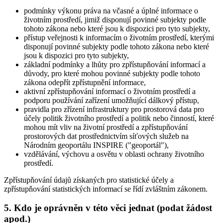
podmínky výkonu práva na včasné a úplné informace o
životním prostředí, jimiž disponují povinné subjekty podle
tohoto zákona nebo které jsou k dispozici pro tyto subjekty,
přístup veřejnosti k informacím o životním prostředí, kterými
disponují povinné subjekty podle tohoto zákona nebo které
jsou k dispozici pro tyto subjekty,
základní podmínky a lhůty pro zpřístupňování informací a
důvody, pro které mohou povinné subjekty podle tohoto
zákona odepřít zpřístupnění informace,
aktivní zpřístupňování informací o životním prostředí a
podporu používání zařízení umožňující dálkový přístup,
pravidla pro zřízení infrastruktury pro prostorová data pro
účely politik životního prostředí a politik nebo činností, které
mohou mít vliv na životní prostředí a zpřístupňování
prostorových dat prostřednictvím síťových služeb na
Národním geoportálu INSPIRE ("geoportál"),
vzdělávání, výchovu a osvětu v oblasti ochrany životního
prostředí.
Zpřístupňování údajů získaných pro statistické účely a
zpřístupňování statistických informací se řídí zvláštním zákonem.
5. Kdo je oprávněn v této věci jednat (podat žádost
apod.)