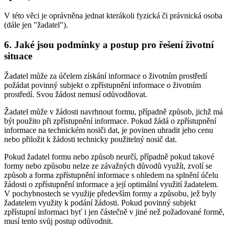
V této věci je oprávněna jednat kterákoli fyzická či právnická osoba
(dále jen "žadatel").
6. Jaké jsou podmínky a postup pro řešení životní
situace
Žadatel může za účelem získání informace o životním prostředí
požádat povinný subjekt o zpřístupnění informace o životním
prostředí. Svou žádost nemusí odůvodňovat.
Žadatel může v žádosti navrhnout formu, případně způsob, jichž má
být použito při zpřístupnění informace. Pokud žádá o zpřístupnění
informace na technickém nosiči dat, je povinen uhradit jeho cenu
nebo přiložit k žádosti technicky použitelný nosič dat.
Pokud žadatel formu nebo způsob neurčí, případně pokud takové
formy nebo způsobu nelze ze závažných důvodů využít, zvolí se
způsob a forma zpřístupnění informace s ohledem na splnění účelu
žádosti o zpřístupnění informace a její optimální využití žadatelem.
V pochybnostech se využije především formy a způsobu, jež byly
žadatelem využity k podání žádosti. Pokud povinný subjekt
zpřístupní informaci byť i jen částečně v jiné než požadované formě,
musí tento svůj postup odůvodnit.