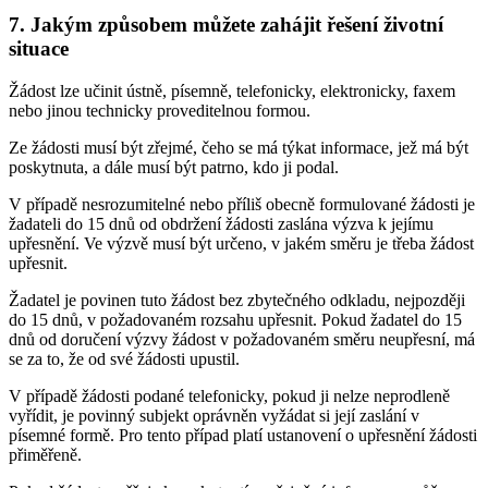
7. Jakým způsobem můžete zahájit řešení životní
situace
Žádost lze učinit ústně, písemně, telefonicky, elektronicky, faxem
nebo jinou technicky proveditelnou formou.
Ze žádosti musí být zřejmé, čeho se má týkat informace, jež má být
poskytnuta, a dále musí být patrno, kdo ji podal.
V případě nesrozumitelné nebo příliš obecně formulované žádosti je
žadateli do 15 dnů od obdržení žádosti zaslána výzva k jejímu
upřesnění. Ve výzvě musí být určeno, v jakém směru je třeba žádost
upřesnit.
Žadatel je povinen tuto žádost bez zbytečného odkladu, nejpozději
do 15 dnů, v požadovaném rozsahu upřesnit. Pokud žadatel do 15
dnů od doručení výzvy žádost v požadovaném směru neupřesní, má
se za to, že od své žádosti upustil.
V případě žádosti podané telefonicky, pokud ji nelze neprodleně
vyřídit, je povinný subjekt oprávněn vyžádat si její zaslání v
písemné formě. Pro tento případ platí ustanovení o upřesnění žádosti
přiměřeně.