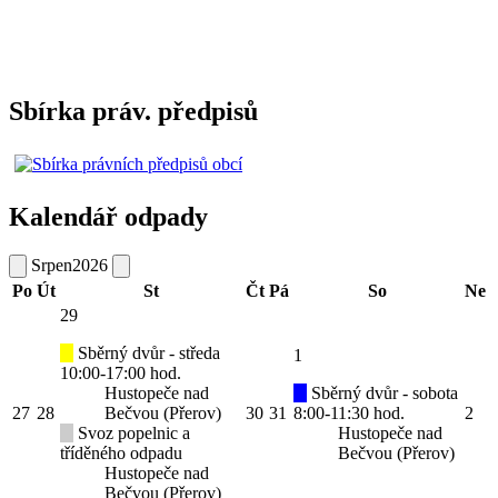
Sbírka práv. předpisů
Kalendář odpady
Srpen
2026
Po
Út
St
Čt
Pá
So
Ne
29
Sběrný dvůr - středa
1
10:00-17:00 hod.
Hustopeče nad
Sběrný dvůr - sobota
27
28
Bečvou (Přerov)
30
31
8:00-11:30 hod.
2
Svoz popelnic a
Hustopeče nad
tříděného odpadu
Bečvou (Přerov)
Hustopeče nad
Bečvou (Přerov)