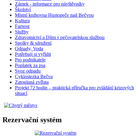
Zámek - informace pro návštěvníky
Školství
Místní knihovna Hustopeče nad Bečvou
Kultura
Farnost
Služby
Zdravotnictví a Dům s pečovatelskou službou
Spolky & sdružení
Odpady, Voda
Potřebuji si vyřídit
Pro podnikatele
Poplatek za psa
Svoz odpadu
Cyklostezka Bečva
Zatoulaná zvířata
Projekt 72 hodin – praktická příručka pro zvládání krizových
situací
Rezervační systém