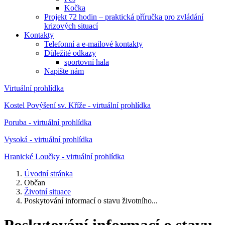
Kočka
Projekt 72 hodin – praktická příručka pro zvládání
krizových situací
Kontakty
Telefonní a e-mailové kontakty
Důležité odkazy
sportovní hala
Napište nám
Virtuální prohlídka
Kostel Povýšení sv. Kříže - virtuální prohlídka
Poruba - virtuální prohlídka
Vysoká - virtuální prohlídka
Hranické Loučky - virtuální prohlídka
Úvodní stránka
Občan
Životní situace
Poskytování informací o stavu životního...