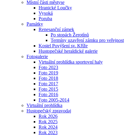
Místní části městyse
Hranické Loučky
Vysoká
Poruba
Památky
Renesanční zámek
Po stopách Žerotínů
Termíny uzavření zámku pro veřejnost
Kostel Povýšení sv. Kříže
Hustopečské heraldické galerie
Fotogalerie
Virtuální prohlídka sportovní haly
Foto 2023
Foto 2019
Foto 2018
Foto 2017
Foto 2015
Foto 2016
Foto 2005-2014
Virtuální prohlídka
Hustopečský zpravodaj
Rok 2026
Rok 2025
Rok 2024
Rok 2023