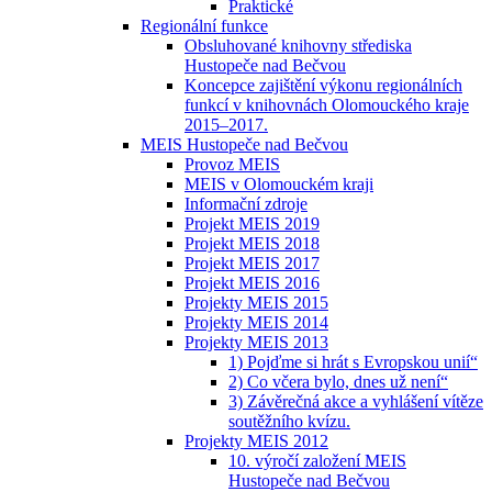
Praktické
Regionální funkce
Obsluhované knihovny střediska
Hustopeče nad Bečvou
Koncepce zajištění výkonu regionálních
funkcí v knihovnách Olomouckého kraje
2015–2017.
MEIS Hustopeče nad Bečvou
Provoz MEIS
MEIS v Olomouckém kraji
Informační zdroje
Projekt MEIS 2019
Projekt MEIS 2018
Projekt MEIS 2017
Projekt MEIS 2016
Projekty MEIS 2015
Projekty MEIS 2014
Projekty MEIS 2013
1) Pojďme si hrát s Evropskou unií“
2) Co včera bylo, dnes už není“
3) Závěrečná akce a vyhlášení vítěze
soutěžního kvízu.
Projekty MEIS 2012
10. výročí založení MEIS
Hustopeče nad Bečvou