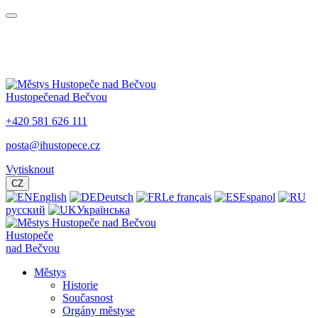
Hustopeče
nad Bečvou
+420 581 626 111
posta@ihustopece.cz
Vytisknout
CZ
English
Deutsch
Le français
Espanol
русский
Українська
Hustopeče
nad Bečvou
Městys
Historie
Současnost
Orgány městyse