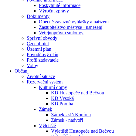
Poskytnuté informace
Výroční zprávy
Dokumenty
Obecně závazné vyhlášky a nařízení
Zastupitelstvo městyse - usnesení
Veřejnoprávní smlouvy
Správní obvody
CzechPoint
Územní plán
Povodňový plán
Profil zadavatele
Volby
Občan
Životní situace
Rezervační systém
Kulturní domy
KD Hustopeče nad Bečvou
KD Vysoká
KD Poruba
Zámek
Zámek - síň Konírna
Zámek - nádvoří
Výletiště
Výletiště Hustopeče nad Bečvou