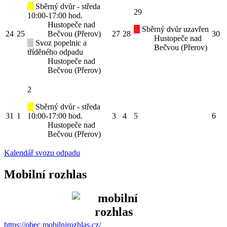
Sběrný dvůr - středa
29
10:00-17:00 hod.
Hustopeče nad
Sběrný dvůr uzavřen
24
25
Bečvou (Přerov)
27
28
30
Hustopeče nad
Svoz popelnic a
Bečvou (Přerov)
tříděného odpadu
Hustopeče nad
Bečvou (Přerov)
2
Sběrný dvůr - středa
31
1
10:00-17:00 hod.
3
4
5
6
Hustopeče nad
Bečvou (Přerov)
Kalendář svozu odpadu
Mobilní rozhlas
https://obec.mobilnirozhlas.cz/