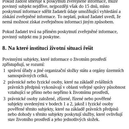
Pokud žádost směřuje k poskytnutí zveřejněné informace, může
povinný subjekt nejdříve, nejpozději však do 15 dnů, místo
poskytnutí informace sdělit žadateli údaje umožňující vyhledání a
získání zveřejněné informace. To neplatí, pokud žadatel uvedl, že
nemá možnost získat zveřejněnou informaci jiným způsobem.
Pokud žadatel trvá na přímém poskytnutí zveřejněné informace,
povinný subjekt mu ji poskytne.
8. Na které instituci životní situaci řešit
Povinnými subjekty, které informace o životním prostředí
zpřístupňují, se rozumí:
1
správní úřady a jiné organizační složky státu a orgány územních
samosprávných celků,
2
právnické nebo fyzické osoby, které na základě zvláštních
právních předpisů vykonávají v oblasti veřejné správy působnost
vztahující se přímo nebo nepřímo k životnímu prostředí,
3
právnické osoby založené, zřízené, řízené nebo pověřené
subjekty uvedenými v bodech 1 a 2, jakož i fyzické osoby
pověřené těmito subjekty, které na základě právních předpisů
nebo dohody s těmito subjekty poskytují služby, které ovlivňují
stav životního prostředí a jeho jednotlivých složek.