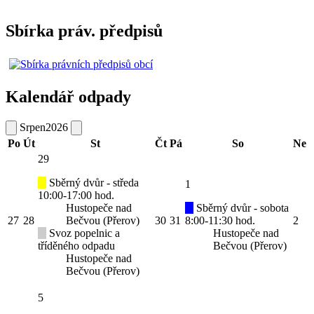
Sbírka práv. předpisů
Kalendář odpady
Srpen
2026
Po
Út
St
Čt
Pá
So
Ne
29
Sběrný dvůr - středa
1
10:00-17:00 hod.
Hustopeče nad
Sběrný dvůr - sobota
27
28
Bečvou (Přerov)
30
31
8:00-11:30 hod.
2
Svoz popelnic a
Hustopeče nad
tříděného odpadu
Bečvou (Přerov)
Hustopeče nad
Bečvou (Přerov)
5