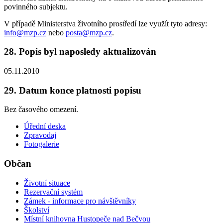
povinného subjektu.
V případě Ministerstva životního prostředí lze využít tyto adresy:
info@mzp.cz
nebo
posta@mzp.cz
.
28. Popis byl naposledy aktualizován
05.11.2010
29. Datum konce platnosti popisu
Bez časového omezení.
Úřední deska
Zpravodaj
Fotogalerie
Občan
Životní situace
Rezervační systém
Zámek - informace pro návštěvníky
Školství
Místní knihovna Hustopeče nad Bečvou