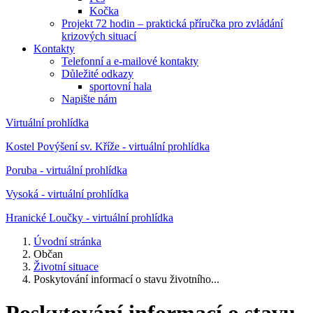
Kočka
Projekt 72 hodin – praktická příručka pro zvládání
krizových situací
Kontakty
Telefonní a e-mailové kontakty
Důležité odkazy
sportovní hala
Napište nám
Virtuální prohlídka
Kostel Povýšení sv. Kříže - virtuální prohlídka
Poruba - virtuální prohlídka
Vysoká - virtuální prohlídka
Hranické Loučky - virtuální prohlídka
Úvodní stránka
Občan
Životní situace
Poskytování informací o stavu životního...