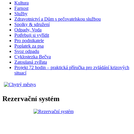
Kultura
Farnost
Služby
Zdravotnictví a Dům s pečovatelskou službou
Spolky & sdružení
Odpady, Voda
Potřebuji si vyřídit
Pro podnikatele
Poplatek za psa
Svoz odpadu
Cyklostezka Bečva
Zatoulaná zvířata
Projekt 72 hodin – praktická příručka pro zvládání krizových
situací
Rezervační systém