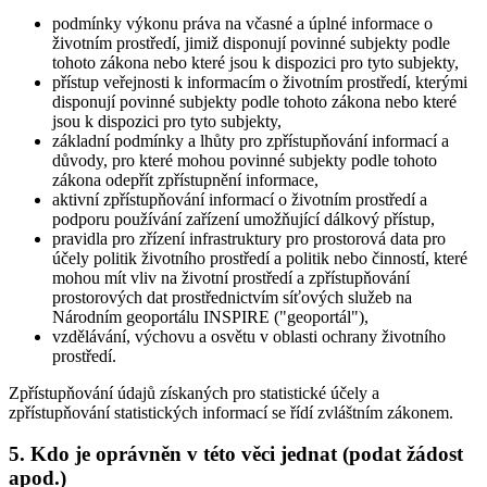
podmínky výkonu práva na včasné a úplné informace o
životním prostředí, jimiž disponují povinné subjekty podle
tohoto zákona nebo které jsou k dispozici pro tyto subjekty,
přístup veřejnosti k informacím o životním prostředí, kterými
disponují povinné subjekty podle tohoto zákona nebo které
jsou k dispozici pro tyto subjekty,
základní podmínky a lhůty pro zpřístupňování informací a
důvody, pro které mohou povinné subjekty podle tohoto
zákona odepřít zpřístupnění informace,
aktivní zpřístupňování informací o životním prostředí a
podporu používání zařízení umožňující dálkový přístup,
pravidla pro zřízení infrastruktury pro prostorová data pro
účely politik životního prostředí a politik nebo činností, které
mohou mít vliv na životní prostředí a zpřístupňování
prostorových dat prostřednictvím síťových služeb na
Národním geoportálu INSPIRE ("geoportál"),
vzdělávání, výchovu a osvětu v oblasti ochrany životního
prostředí.
Zpřístupňování údajů získaných pro statistické účely a
zpřístupňování statistických informací se řídí zvláštním zákonem.
5. Kdo je oprávněn v této věci jednat (podat žádost
apod.)