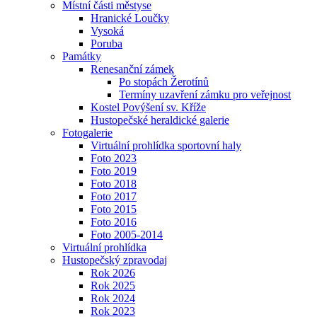
Místní části městyse
Hranické Loučky
Vysoká
Poruba
Památky
Renesanční zámek
Po stopách Žerotínů
Termíny uzavření zámku pro veřejnost
Kostel Povýšení sv. Kříže
Hustopečské heraldické galerie
Fotogalerie
Virtuální prohlídka sportovní haly
Foto 2023
Foto 2019
Foto 2018
Foto 2017
Foto 2015
Foto 2016
Foto 2005-2014
Virtuální prohlídka
Hustopečský zpravodaj
Rok 2026
Rok 2025
Rok 2024
Rok 2023