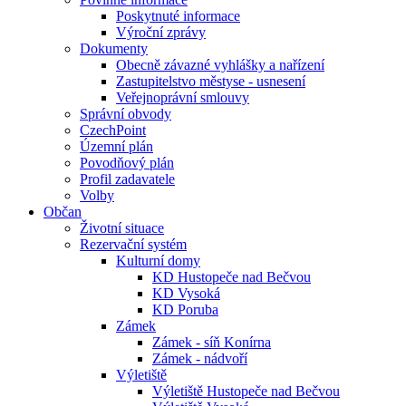
Poskytnuté informace
Výroční zprávy
Dokumenty
Obecně závazné vyhlášky a nařízení
Zastupitelstvo městyse - usnesení
Veřejnoprávní smlouvy
Správní obvody
CzechPoint
Územní plán
Povodňový plán
Profil zadavatele
Volby
Občan
Životní situace
Rezervační systém
Kulturní domy
KD Hustopeče nad Bečvou
KD Vysoká
KD Poruba
Zámek
Zámek - síň Konírna
Zámek - nádvoří
Výletiště
Výletiště Hustopeče nad Bečvou