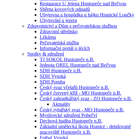
Restaurace U Jelena Hustopeče nad Bečvou
Sběrna kovových odpadů
Ubytovna a hospůdka u hájku Hranické Loučky
Ubytování u jezera
Zdravotnictví a Dům s pečovatelskou službou
Zdravotní středisko
Lékárna
Pečovatelská služba
Informační portál o lécích
Spolky & sdružení
TJ SOKOL Hustopeče n.B.
Jednota OREL Hustopeče nad Bečvou
SDH Hustopeče n.B.
SDH Vysoká
SDH Poruba
Český svaz včelařů Hustopeče n.B.
Český červený kříž - MO Hustopeče n.B.
Český zahradkářský svaz - ZO Hustopeče n.B.
Aktuality
Český rybářský svaz - MO Hustopeče n.B.
Myslivecké sdružení Pobečví
Dechová hudba Hustopeče n.B.
Základní umělecká škola Hranice - detašované
pracoviště Hustopeče n.B.
Fotbal Vysoká