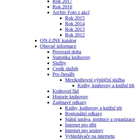
Rok 2017
Rok 2016
Archiv Foto z akcí
Rok 2015
Rok 2014
Rok 2013
Rok 2012
ON-LINE katalog
Obecné informace
Provozní doba
Statistika knihovny
Služby
Ceník služeb
Pro čtenáře
Meziknihovní výpůjční služba
Knihy, knihovny a knižní trh
Knihovní řád
Historie knihovny
Zajímavé odkazy
Knihy, knihovny a knižní trh
Regionální odkazy
Státní správa, instituce a organizace
Internet pro děti
Internet pro seniory
Vyhledávače na internetu