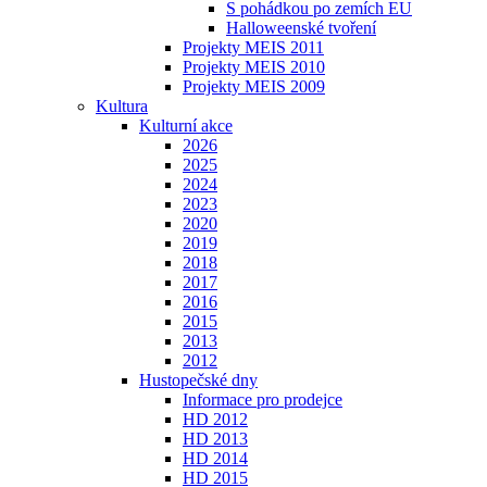
S pohádkou po zemích EU
Halloweenské tvoření
Projekty MEIS 2011
Projekty MEIS 2010
Projekty MEIS 2009
Kultura
Kulturní akce
2026
2025
2024
2023
2020
2019
2018
2017
2016
2015
2013
2012
Hustopečské dny
Informace pro prodejce
HD 2012
HD 2013
HD 2014
HD 2015