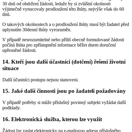
30 dnů od obdržení žádosti, ledaže by si zvláštní okolnosti
výjimečně vynucovaly prodloužení této lhůty, nejvýše však do 60
dnů.
O takových okolnostech a o prodloužení lhůty musí být žadatel před
uplynutím 30denní lhůty vyrozuměn.
V případě nesrozumitelné nebo příliš obecně formulované žádosti
počíná lhůta pro zpřístupnění informace běžet dnem doručení
upřesněné žádosti.
14. Kteří jsou další účastníci (dotčení) řešení životní
situace
Další účastníci postupu nejsou stanoveni.
15. Jaké další činnosti jsou po žadateli požadovány
V případě potřeby si může příslušný povinný subjekt vyžádat další
podklady.
16. Elektronická služba, kterou lze využít
Žádost lze zaslat elektronicky na e-mailovou adresu příslušného