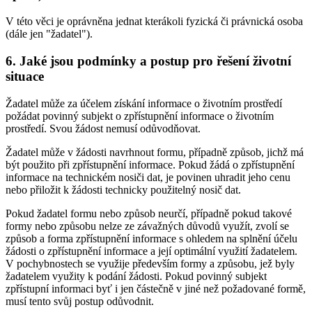
V této věci je oprávněna jednat kterákoli fyzická či právnická osoba
(dále jen "žadatel").
6. Jaké jsou podmínky a postup pro řešení životní
situace
Žadatel může za účelem získání informace o životním prostředí
požádat povinný subjekt o zpřístupnění informace o životním
prostředí. Svou žádost nemusí odůvodňovat.
Žadatel může v žádosti navrhnout formu, případně způsob, jichž má
být použito při zpřístupnění informace. Pokud žádá o zpřístupnění
informace na technickém nosiči dat, je povinen uhradit jeho cenu
nebo přiložit k žádosti technicky použitelný nosič dat.
Pokud žadatel formu nebo způsob neurčí, případně pokud takové
formy nebo způsobu nelze ze závažných důvodů využít, zvolí se
způsob a forma zpřístupnění informace s ohledem na splnění účelu
žádosti o zpřístupnění informace a její optimální využití žadatelem.
V pochybnostech se využije především formy a způsobu, jež byly
žadatelem využity k podání žádosti. Pokud povinný subjekt
zpřístupní informaci byť i jen částečně v jiné než požadované formě,
musí tento svůj postup odůvodnit.