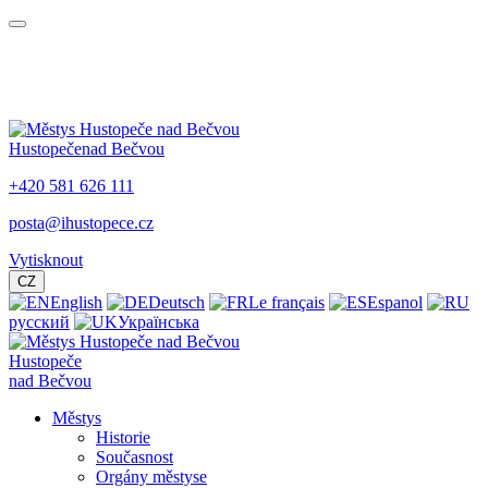
Hustopeče
nad Bečvou
+420 581 626 111
posta@ihustopece.cz
Vytisknout
CZ
English
Deutsch
Le français
Espanol
русский
Українська
Hustopeče
nad Bečvou
Městys
Historie
Současnost
Orgány městyse