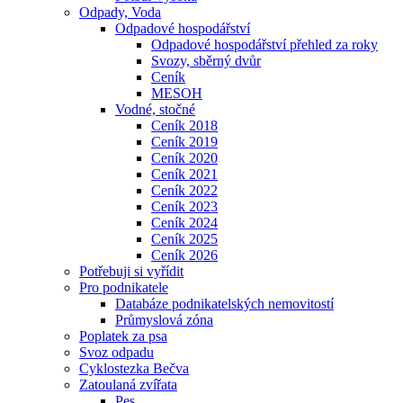
Odpady, Voda
Odpadové hospodářství
Odpadové hospodářství přehled za roky
Svozy, sběrný dvůr
Ceník
MESOH
Vodné, stočné
Ceník 2018
Ceník 2019
Ceník 2020
Ceník 2021
Ceník 2022
Ceník 2023
Ceník 2024
Ceník 2025
Ceník 2026
Potřebuji si vyřídit
Pro podnikatele
Databáze podnikatelských nemovitostí
Průmyslová zóna
Poplatek za psa
Svoz odpadu
Cyklostezka Bečva
Zatoulaná zvířata
Pes