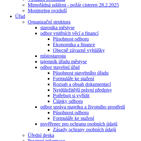
Mimořádná událost - požár cisteren 28.2.2025
Monitoring ovzduší
Úřad
Organizační struktura
starostka městyse
odbor vnitřních věcí a financí
Působnost odboru
Ekonomika a finance
Obecně závazné vyhlášky
místostarosta
tajemník úřadu městyse
odbor stavební úřad
Působnost stavebního úřadu
Formuláře ke stažení
Rozsah a obsah dokumentací
Nejdůležitější právní předpisy
Potřebuji si vyřídit
Články odboru
odbor správa majetku a životního prostředí
Působnost odboru
Formuláře ke stažení
pověřenec pro ochranu osobních údajů
Zásady ochrany osobních údajů
Úřední deska
Povinné informace