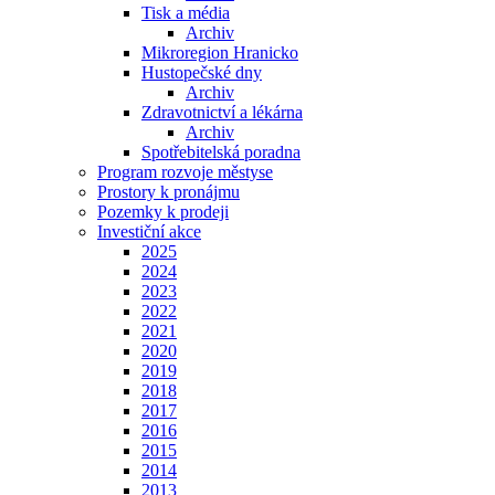
Tisk a média
Archiv
Mikroregion Hranicko
Hustopečské dny
Archiv
Zdravotnictví a lékárna
Archiv
Spotřebitelská poradna
Program rozvoje městyse
Prostory k pronájmu
Pozemky k prodeji
Investiční akce
2025
2024
2023
2022
2021
2020
2019
2018
2017
2016
2015
2014
2013