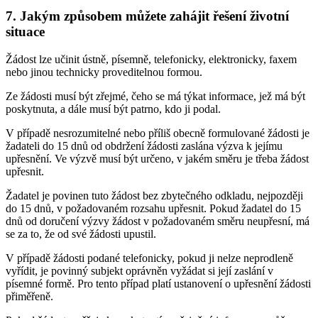
7. Jakým způsobem můžete zahájit řešení životní
situace
Žádost lze učinit ústně, písemně, telefonicky, elektronicky, faxem
nebo jinou technicky proveditelnou formou.
Ze žádosti musí být zřejmé, čeho se má týkat informace, jež má být
poskytnuta, a dále musí být patrno, kdo ji podal.
V případě nesrozumitelné nebo příliš obecně formulované žádosti je
žadateli do 15 dnů od obdržení žádosti zaslána výzva k jejímu
upřesnění. Ve výzvě musí být určeno, v jakém směru je třeba žádost
upřesnit.
Žadatel je povinen tuto žádost bez zbytečného odkladu, nejpozději
do 15 dnů, v požadovaném rozsahu upřesnit. Pokud žadatel do 15
dnů od doručení výzvy žádost v požadovaném směru neupřesní, má
se za to, že od své žádosti upustil.
V případě žádosti podané telefonicky, pokud ji nelze neprodleně
vyřídit, je povinný subjekt oprávněn vyžádat si její zaslání v
písemné formě. Pro tento případ platí ustanovení o upřesnění žádosti
přiměřeně.