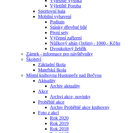
Výletiště Vysoká
Výletiště Poruba
Sportovní hala
Mobilní vybavení
Podium
Stánky dřevěné bílé
Pivní sety
Výčepní zařízení
Nůžkový altán (3x6m) - 1000,- Kč⁄ks
Dvoukolový žebřík
Zámek - informace pro návštěvníky
Školství
Základní škola
Mateřská škola
Místní knihovna Hustopeče nad Bečvou
Aktuality
Archiv aktuality
Akce
Archvi akce, novinky
Proběhlé akce
Archiv Proběhlé akce knihovny
Foto z akcí
Rok 2020
Rok 2019
Rok 2018