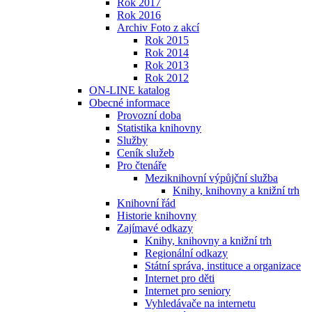
Rok 2017
Rok 2016
Archiv Foto z akcí
Rok 2015
Rok 2014
Rok 2013
Rok 2012
ON-LINE katalog
Obecné informace
Provozní doba
Statistika knihovny
Služby
Ceník služeb
Pro čtenáře
Meziknihovní výpůjční služba
Knihy, knihovny a knižní trh
Knihovní řád
Historie knihovny
Zajímavé odkazy
Knihy, knihovny a knižní trh
Regionální odkazy
Státní správa, instituce a organizace
Internet pro děti
Internet pro seniory
Vyhledávače na internetu