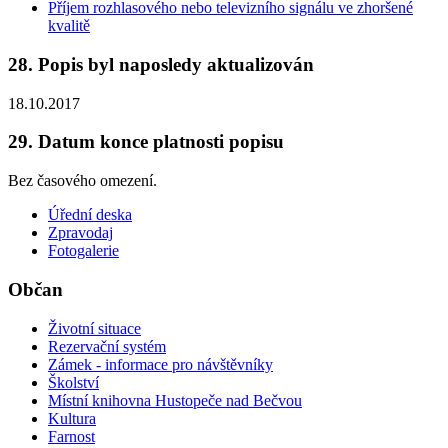
Příjem rozhlasového nebo televizního signálu ve zhoršené
kvalitě
28. Popis byl naposledy aktualizován
18.10.2017
29. Datum konce platnosti popisu
Bez časového omezení.
Úřední deska
Zpravodaj
Fotogalerie
Občan
Životní situace
Rezervační systém
Zámek - informace pro návštěvníky
Školství
Místní knihovna Hustopeče nad Bečvou
Kultura
Farnost