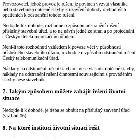
Provozovatel, jehož provoz je rušen, je povinen vyzvat vlastníka
nebo stavebníka dotčené stavby k uzavření dohody o vhodných
opatřeních k odstranění tohoto rušení.
Nedojde-li k dohodě, rozhodne o způsobu odstranění rušení
příslušný stavební úřad, a to na návrh jedné ze stran a po projednání
s Českým telekomunikačním úřadem.
Není-li toto rozhodnutí vzhledem k povaze věci v působnosti
příslušného stavebního úřadu, rozhodne o způsobu odstranění rušení
Český telekomunikační úřad.
Náklady na odstranění rušení stavbami nese vlastník dotčené stavby,
náklady na odstranění rušení činnostmi souvisejícími s prováděním
stavby nese stavebník.
7. Jakým způsobem můžete zahájit řešení životní
situace
Nedojde-li k dohodě, je třeba se obrátit na příslušný stavební úřad
(viz bod 06).
8. Na které instituci životní situaci řešit