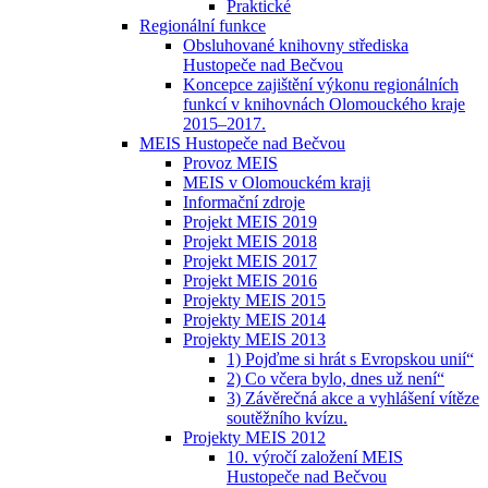
Praktické
Regionální funkce
Obsluhované knihovny střediska
Hustopeče nad Bečvou
Koncepce zajištění výkonu regionálních
funkcí v knihovnách Olomouckého kraje
2015–2017.
MEIS Hustopeče nad Bečvou
Provoz MEIS
MEIS v Olomouckém kraji
Informační zdroje
Projekt MEIS 2019
Projekt MEIS 2018
Projekt MEIS 2017
Projekt MEIS 2016
Projekty MEIS 2015
Projekty MEIS 2014
Projekty MEIS 2013
1) Pojďme si hrát s Evropskou unií“
2) Co včera bylo, dnes už není“
3) Závěrečná akce a vyhlášení vítěze
soutěžního kvízu.
Projekty MEIS 2012
10. výročí založení MEIS
Hustopeče nad Bečvou