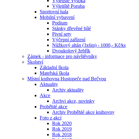
Výletiště Vysoká
Výletiště Poruba
Sportovní hala
Mobilní vybavení
Podium
Stánky dřevěné bílé
Pivní sety
Výčepní zařízení
Nůžkový altán (3x6m) - 1000,- Kč⁄ks
Dvoukolový žebřík
Zámek - informace pro návštěvníky
Školství
Základní škola
Mateřská škola
Místní knihovna Hustopeče nad Bečvou
Aktuality
Archiv aktuality
Akce
Archvi akce, novinky
Proběhlé akce
Archiv Proběhlé akce knihovny
Foto z akcí
Rok 2020
Rok 2019
Rok 2018