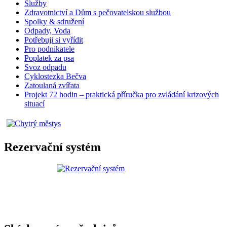
Služby
Zdravotnictví a Dům s pečovatelskou službou
Spolky & sdružení
Odpady, Voda
Potřebuji si vyřídit
Pro podnikatele
Poplatek za psa
Svoz odpadu
Cyklostezka Bečva
Zatoulaná zvířata
Projekt 72 hodin – praktická příručka pro zvládání krizových
situací
Rezervační systém