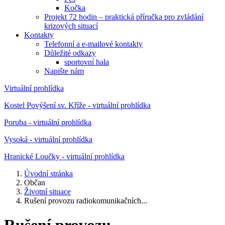
Kočka
Projekt 72 hodin – praktická příručka pro zvládání
krizových situací
Kontakty
Telefonní a e-mailové kontakty
Důležité odkazy
sportovní hala
Napište nám
Virtuální prohlídka
Kostel Povýšení sv. Kříže - virtuální prohlídka
Poruba - virtuální prohlídka
Vysoká - virtuální prohlídka
Hranické Loučky - virtuální prohlídka
Úvodní stránka
Občan
Životní situace
Rušení provozu radiokomunikačních...