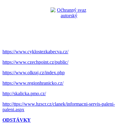
https://www.cyklostezkabecva.cz/
https://www.czechpoint.cz/public/
https://www.olkraj.cz/index.php
https://www.regionhranicko.cz/
http://skalicka.pmo.cz/
http://ttps://www.hzscr.cz/clanek/informacni-servis-paleni-
paleni.aspx
ODSTÁVKY