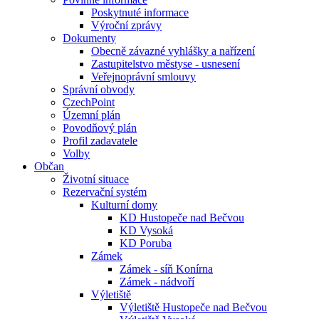
Poskytnuté informace
Výroční zprávy
Dokumenty
Obecně závazné vyhlášky a nařízení
Zastupitelstvo městyse - usnesení
Veřejnoprávní smlouvy
Správní obvody
CzechPoint
Územní plán
Povodňový plán
Profil zadavatele
Volby
Občan
Životní situace
Rezervační systém
Kulturní domy
KD Hustopeče nad Bečvou
KD Vysoká
KD Poruba
Zámek
Zámek - síň Konírna
Zámek - nádvoří
Výletiště
Výletiště Hustopeče nad Bečvou