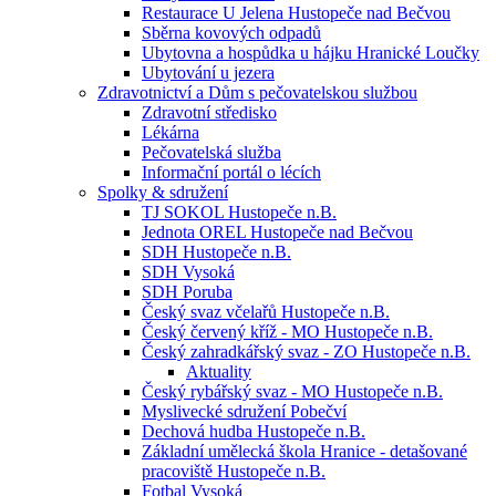
Restaurace U Jelena Hustopeče nad Bečvou
Sběrna kovových odpadů
Ubytovna a hospůdka u hájku Hranické Loučky
Ubytování u jezera
Zdravotnictví a Dům s pečovatelskou službou
Zdravotní středisko
Lékárna
Pečovatelská služba
Informační portál o lécích
Spolky & sdružení
TJ SOKOL Hustopeče n.B.
Jednota OREL Hustopeče nad Bečvou
SDH Hustopeče n.B.
SDH Vysoká
SDH Poruba
Český svaz včelařů Hustopeče n.B.
Český červený kříž - MO Hustopeče n.B.
Český zahradkářský svaz - ZO Hustopeče n.B.
Aktuality
Český rybářský svaz - MO Hustopeče n.B.
Myslivecké sdružení Pobečví
Dechová hudba Hustopeče n.B.
Základní umělecká škola Hranice - detašované
pracoviště Hustopeče n.B.
Fotbal Vysoká