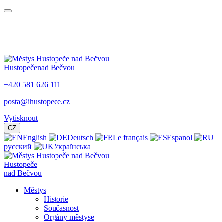
Hustopeče
nad Bečvou
+420 581 626 111
posta@ihustopece.cz
Vytisknout
CZ
English
Deutsch
Le français
Espanol
русский
Українська
Hustopeče
nad Bečvou
Městys
Historie
Současnost
Orgány městyse