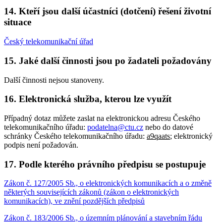
14. Kteří jsou další účastníci (dotčení) řešení životní
situace
Český telekomunikační úřad
15. Jaké další činnosti jsou po žadateli požadovány
Další činnosti nejsou stanoveny.
16. Elektronická služba, kterou lze využít
Případný dotaz můžete zaslat na elektronickou adresu Českého
telekomunikačního úřadu:
podatelna@ctu.cz
nebo do datové
schránky Českého telekomunikačního úřadu:
a9qaats
; elektronický
podpis není požadován.
17. Podle kterého právního předpisu se postupuje
Zákon č. 127/2005 Sb., o elektronických komunikacích a o změně
některých souvisejících zákonů (zákon o elektronických
komunikacích), ve znění pozdějších předpisů
Zákon č. 183/2006 Sb., o územním plánování a stavebním řádu