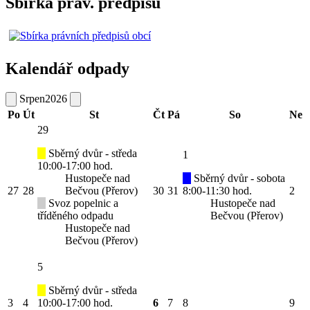
Sbírka práv. předpisů
Kalendář odpady
Srpen
2026
Po
Út
St
Čt
Pá
So
Ne
29
Sběrný dvůr - středa
1
10:00-17:00 hod.
Hustopeče nad
Sběrný dvůr - sobota
27
28
Bečvou (Přerov)
30
31
8:00-11:30 hod.
2
Svoz popelnic a
Hustopeče nad
tříděného odpadu
Bečvou (Přerov)
Hustopeče nad
Bečvou (Přerov)
5
Sběrný dvůr - středa
3
4
10:00-17:00 hod.
6
7
8
9