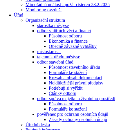
Mimořádná událost - požár cisteren 28.2.2025
Monitoring ovzduší
Úřad
Organizační struktura
starostka městyse
odbor vnitřních věcí a financí
Působnost odboru
Ekonomika a finance
Obecně závazné vyhlášky
místostarosta
tajemník úřadu městyse
odbor stavební úřad
Působnost stavebního úřadu
Formuláře ke stažení
Rozsah a obsah dokumentací
Nejdůležitější právní předpisy
Potřebuji si vyřídit
Články odboru
odbor správa majetku a životního prostředí
Působnost odboru
Formuláře ke stažení
pověřenec pro ochranu osobních údajů
Zásady ochrany osobních údajů
Úřední deska
Povinné informace