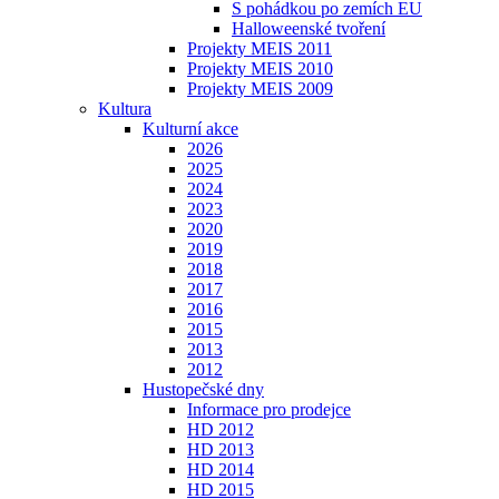
S pohádkou po zemích EU
Halloweenské tvoření
Projekty MEIS 2011
Projekty MEIS 2010
Projekty MEIS 2009
Kultura
Kulturní akce
2026
2025
2024
2023
2020
2019
2018
2017
2016
2015
2013
2012
Hustopečské dny
Informace pro prodejce
HD 2012
HD 2013
HD 2014
HD 2015