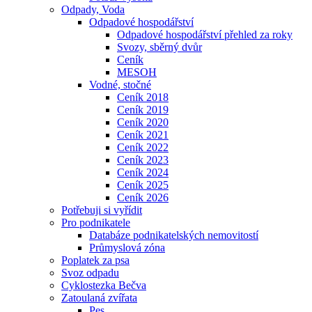
Odpady, Voda
Odpadové hospodářství
Odpadové hospodářství přehled za roky
Svozy, sběrný dvůr
Ceník
MESOH
Vodné, stočné
Ceník 2018
Ceník 2019
Ceník 2020
Ceník 2021
Ceník 2022
Ceník 2023
Ceník 2024
Ceník 2025
Ceník 2026
Potřebuji si vyřídit
Pro podnikatele
Databáze podnikatelských nemovitostí
Průmyslová zóna
Poplatek za psa
Svoz odpadu
Cyklostezka Bečva
Zatoulaná zvířata
Pes