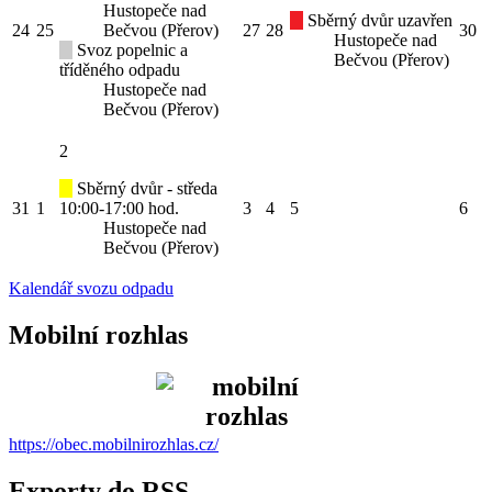
Hustopeče nad
Sběrný dvůr uzavřen
24
25
Bečvou (Přerov)
27
28
30
Hustopeče nad
Svoz popelnic a
Bečvou (Přerov)
tříděného odpadu
Hustopeče nad
Bečvou (Přerov)
2
Sběrný dvůr - středa
31
1
10:00-17:00 hod.
3
4
5
6
Hustopeče nad
Bečvou (Přerov)
Kalendář svozu odpadu
Mobilní rozhlas
https://obec.mobilnirozhlas.cz/
Exporty do RSS