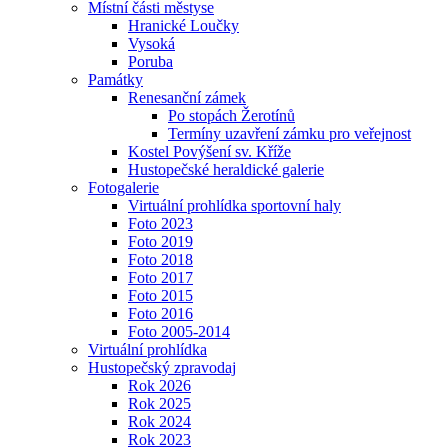
Místní části městyse
Hranické Loučky
Vysoká
Poruba
Památky
Renesanční zámek
Po stopách Žerotínů
Termíny uzavření zámku pro veřejnost
Kostel Povýšení sv. Kříže
Hustopečské heraldické galerie
Fotogalerie
Virtuální prohlídka sportovní haly
Foto 2023
Foto 2019
Foto 2018
Foto 2017
Foto 2015
Foto 2016
Foto 2005-2014
Virtuální prohlídka
Hustopečský zpravodaj
Rok 2026
Rok 2025
Rok 2024
Rok 2023