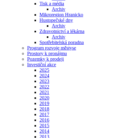
Tisk a média
Archiv
Mikroregion Hranicko
Hustopečské dny
Archiv
Zdravotnictví a lékárna
Archiv
Spotřebitelská poradna
Program rozvoje městyse
Prostory k pronájmu
Pozemky k prodeji
Investiční akce
2025
2024
2023
2022
2021
2020
2019
2018
2017
2016
2015
2014
2013