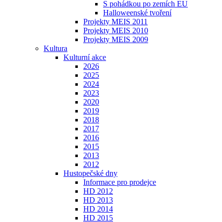
S pohádkou po zemích EU
Halloweenské tvoření
Projekty MEIS 2011
Projekty MEIS 2010
Projekty MEIS 2009
Kultura
Kulturní akce
2026
2025
2024
2023
2020
2019
2018
2017
2016
2015
2013
2012
Hustopečské dny
Informace pro prodejce
HD 2012
HD 2013
HD 2014
HD 2015