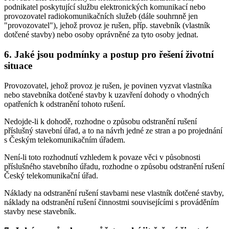
podnikatel poskytující službu elektronických komunikací nebo
provozovatel radiokomunikačních služeb (dále souhrnně jen
"provozovatel"), jehož provoz je rušen, příp. stavebník (vlastník
dotčené stavby) nebo osoby oprávněné za tyto osoby jednat.
6. Jaké jsou podmínky a postup pro řešení životní
situace
Provozovatel, jehož provoz je rušen, je povinen vyzvat vlastníka
nebo stavebníka dotčené stavby k uzavření dohody o vhodných
opatřeních k odstranění tohoto rušení.
Nedojde-li k dohodě, rozhodne o způsobu odstranění rušení
příslušný stavební úřad, a to na návrh jedné ze stran a po projednání
s Českým telekomunikačním úřadem.
Není-li toto rozhodnutí vzhledem k povaze věci v působnosti
příslušného stavebního úřadu, rozhodne o způsobu odstranění rušení
Český telekomunikační úřad.
Náklady na odstranění rušení stavbami nese vlastník dotčené stavby,
náklady na odstranění rušení činnostmi souvisejícími s prováděním
stavby nese stavebník.