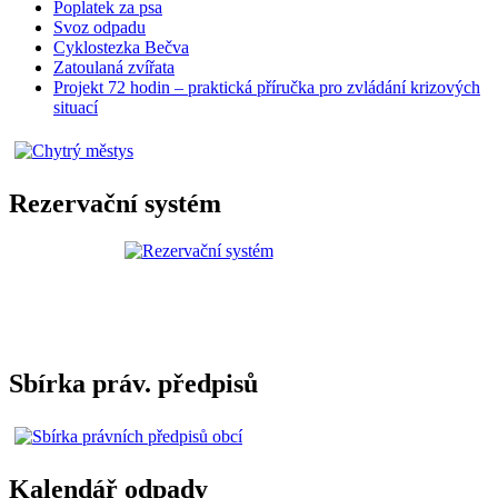
Poplatek za psa
Svoz odpadu
Cyklostezka Bečva
Zatoulaná zvířata
Projekt 72 hodin – praktická příručka pro zvládání krizových
situací
Rezervační systém
Sbírka práv. předpisů
Kalendář odpady