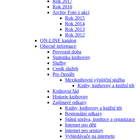
Rok 2017
Rok 2016
Archiv Foto z akcí
Rok 2015
Rok 2014
Rok 2013
Rok 2012
ON-LINE katalog
Obecné informace
Provozní doba
Statistika knihovny
Služby
Ceník služeb
Pro čtenáře
Meziknihovní výpůjční služba
Knihy, knihovny a knižní trh
Knihovní řád
Historie knihovny
Zajímavé odkazy
Knihy, knihovny a knižní trh
Regionální odkazy
Státní správa, instituce a organizace
Internet pro děti
Internet pro seniory
Vyhledávače na internetu