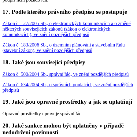
17. Podle kterého právního předpisu se postupuje
Zákon č. 127/2005 Sb., o elektronických komunikacích a o změně
některých souvisejících zákonů (zákon o elektronických
komunikacích), ve znění pozdějších předpisů
Zákon č. 183/2006 Sb., o územním plánování a stavebním řádu
(stavební zákon), ve znění pozdějších předpisů
18. Jaké jsou související předpisy
Zákon č. 500/2004 Sb., správní řád, ve znění pozdějších předpisů
Zákon č. 634/2004 Sb., o správních poplatcích, ve znění pozdějších
předpisů
19. Jaké jsou opravné prostředky a jak se uplatňují
Opravné prostředky upravuje správní řád.
20. Jaké sankce mohou být uplatněny v případě
nedodržení povinností