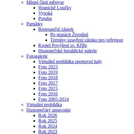
Místní části městyse
Hranické Loučky
Vysoká
Poruba
Památky
Renesanční zámek
Po stopách Žerotínů
Termíny uzavření zámku pro veřejnost
Kostel Povýšení sv. Kříže
Hustopečské heraldické galerie
Fotogalerie
Virtuální prohlídka sportovní haly
Foto 2023
Foto 2019
Foto 2018
Foto 2017
Foto 2015
Foto 2016
Foto 2005-2014
Virtuální prohlídka
Hustopečský zpravodaj
Rok 2026
Rok 2025
Rok 2024
Rok 2023