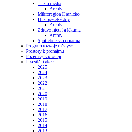
Tisk a média
Archiv
Mikroregion Hranicko
Hustopečské dny
Archiv
Zdravotnictví a lékárna
Archiv
Spotřebitelská poradna
Program rozvoje městyse
Prostory k pronájmu
Pozemky k prodeji
Investiční akce
2025
2024
2023
2022
2021
2020
2019
2018
2017
2016
2015
2014
2013