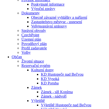
Poskytnuté informace
Výroční zprávy
Dokumenty
Obecně závazné vyhlášky a nařízení
Zastupitelstvo městyse - usnesení
Veřejnoprávní smlouvy
Správní obvody
CzechPoint
Územní plán
Povodňový plán
Profil zadavatele
Volby
Občan
Životní situace
Rezervační systém
Kulturní domy
KD Hustopeče nad Bečvou
KD Vysoká
KD Poruba
Zámek
Zámek - síň Konírna
Zámek - nádvoří
Výletiště
Výletiště Hustopeče nad Bečvou