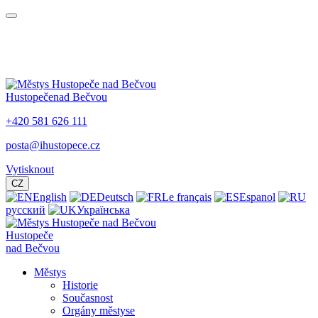
Hustopeče
nad Bečvou
+420 581 626 111
posta@ihustopece.cz
Vytisknout
CZ
English
Deutsch
Le français
Espanol
русский
Українська
Hustopeče
nad Bečvou
Městys
Historie
Současnost
Orgány městyse