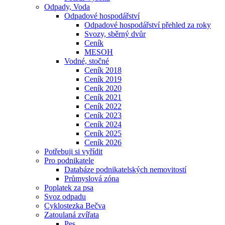
Odpady, Voda
Odpadové hospodářství
Odpadové hospodářství přehled za roky
Svozy, sběrný dvůr
Ceník
MESOH
Vodné, stočné
Ceník 2018
Ceník 2019
Ceník 2020
Ceník 2021
Ceník 2022
Ceník 2023
Ceník 2024
Ceník 2025
Ceník 2026
Potřebuji si vyřídit
Pro podnikatele
Databáze podnikatelských nemovitostí
Průmyslová zóna
Poplatek za psa
Svoz odpadu
Cyklostezka Bečva
Zatoulaná zvířata
Pes