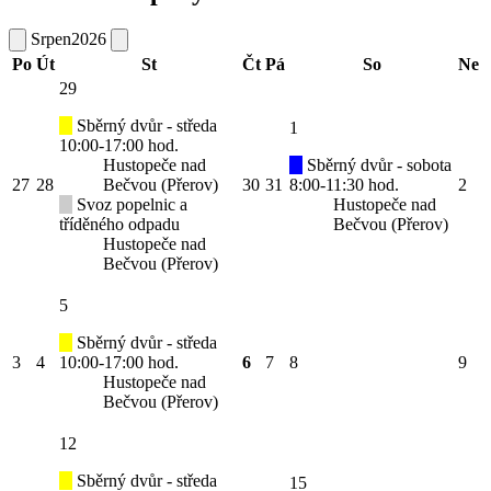
Srpen
2026
Po
Út
St
Čt
Pá
So
Ne
29
Sběrný dvůr - středa
1
10:00-17:00 hod.
Hustopeče nad
Sběrný dvůr - sobota
27
28
Bečvou (Přerov)
30
31
8:00-11:30 hod.
2
Svoz popelnic a
Hustopeče nad
tříděného odpadu
Bečvou (Přerov)
Hustopeče nad
Bečvou (Přerov)
5
Sběrný dvůr - středa
3
4
10:00-17:00 hod.
6
7
8
9
Hustopeče nad
Bečvou (Přerov)
12
Sběrný dvůr - středa
15