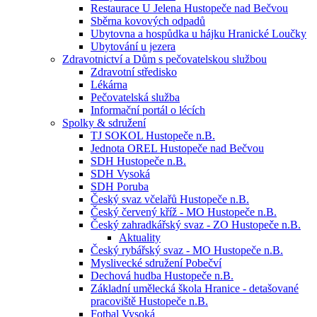
Restaurace U Jelena Hustopeče nad Bečvou
Sběrna kovových odpadů
Ubytovna a hospůdka u hájku Hranické Loučky
Ubytování u jezera
Zdravotnictví a Dům s pečovatelskou službou
Zdravotní středisko
Lékárna
Pečovatelská služba
Informační portál o lécích
Spolky & sdružení
TJ SOKOL Hustopeče n.B.
Jednota OREL Hustopeče nad Bečvou
SDH Hustopeče n.B.
SDH Vysoká
SDH Poruba
Český svaz včelařů Hustopeče n.B.
Český červený kříž - MO Hustopeče n.B.
Český zahradkářský svaz - ZO Hustopeče n.B.
Aktuality
Český rybářský svaz - MO Hustopeče n.B.
Myslivecké sdružení Pobečví
Dechová hudba Hustopeče n.B.
Základní umělecká škola Hranice - detašované
pracoviště Hustopeče n.B.
Fotbal Vysoká