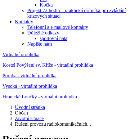
Kočka
Projekt 72 hodin – praktická příručka pro zvládání
krizových situací
Kontakty
Telefonní a e-mailové kontakty
Důležité odkazy
sportovní hala
Napište nám
Virtuální prohlídka
Kostel Povýšení sv. Kříže - virtuální prohlídka
Poruba - virtuální prohlídka
Vysoká - virtuální prohlídka
Hranické Loučky - virtuální prohlídka
Úvodní stránka
Občan
Životní situace
Rušení provozu radiokomunikačních...