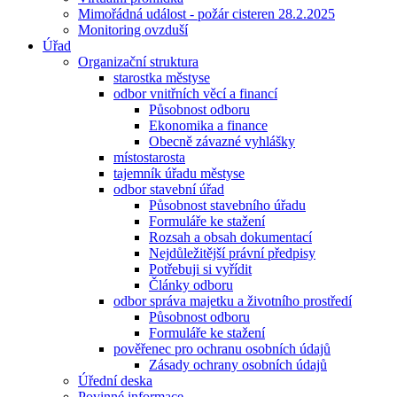
Mimořádná událost - požár cisteren 28.2.2025
Monitoring ovzduší
Úřad
Organizační struktura
starostka městyse
odbor vnitřních věcí a financí
Působnost odboru
Ekonomika a finance
Obecně závazné vyhlášky
místostarosta
tajemník úřadu městyse
odbor stavební úřad
Působnost stavebního úřadu
Formuláře ke stažení
Rozsah a obsah dokumentací
Nejdůležitější právní předpisy
Potřebuji si vyřídit
Články odboru
odbor správa majetku a životního prostředí
Působnost odboru
Formuláře ke stažení
pověřenec pro ochranu osobních údajů
Zásady ochrany osobních údajů
Úřední deska
Povinné informace