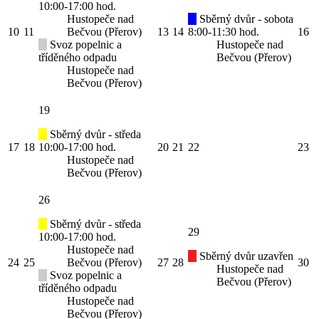
10:00-17:00 hod.
Hustopeče nad
Sběrný dvůr - sobota
10
11
Bečvou (Přerov)
13
14
8:00-11:30 hod.
16
Svoz popelnic a
Hustopeče nad
tříděného odpadu
Bečvou (Přerov)
Hustopeče nad
Bečvou (Přerov)
19
Sběrný dvůr - středa
17
18
10:00-17:00 hod.
20
21
22
23
Hustopeče nad
Bečvou (Přerov)
26
Sběrný dvůr - středa
29
10:00-17:00 hod.
Hustopeče nad
Sběrný dvůr uzavřen
24
25
Bečvou (Přerov)
27
28
30
Hustopeče nad
Svoz popelnic a
Bečvou (Přerov)
tříděného odpadu
Hustopeče nad
Bečvou (Přerov)