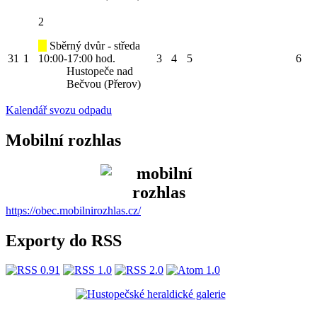
2
Sběrný dvůr - středa
31
1
10:00-17:00 hod.
3
4
5
6
Hustopeče nad
Bečvou (Přerov)
Kalendář svozu odpadu
Mobilní rozhlas
https://obec.mobilnirozhlas.cz/
Exporty do RSS