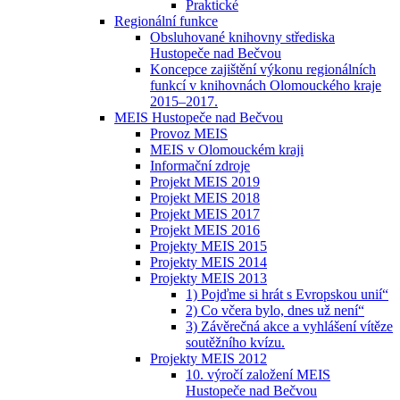
Praktické
Regionální funkce
Obsluhované knihovny střediska
Hustopeče nad Bečvou
Koncepce zajištění výkonu regionálních
funkcí v knihovnách Olomouckého kraje
2015–2017.
MEIS Hustopeče nad Bečvou
Provoz MEIS
MEIS v Olomouckém kraji
Informační zdroje
Projekt MEIS 2019
Projekt MEIS 2018
Projekt MEIS 2017
Projekt MEIS 2016
Projekty MEIS 2015
Projekty MEIS 2014
Projekty MEIS 2013
1) Pojďme si hrát s Evropskou unií“
2) Co včera bylo, dnes už není“
3) Závěrečná akce a vyhlášení vítěze
soutěžního kvízu.
Projekty MEIS 2012
10. výročí založení MEIS
Hustopeče nad Bečvou