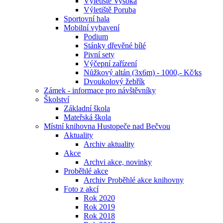
Výletiště Vysoká
Výletiště Poruba
Sportovní hala
Mobilní vybavení
Podium
Stánky dřevěné bílé
Pivní sety
Výčepní zařízení
Nůžkový altán (3x6m) - 1000,- Kč⁄ks
Dvoukolový žebřík
Zámek - informace pro návštěvníky
Školství
Základní škola
Mateřská škola
Místní knihovna Hustopeče nad Bečvou
Aktuality
Archiv aktuality
Akce
Archvi akce, novinky
Proběhlé akce
Archiv Proběhlé akce knihovny
Foto z akcí
Rok 2020
Rok 2019
Rok 2018