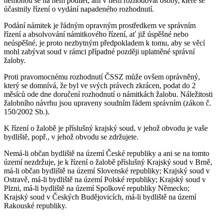
nemohou se na něm podílet, ani v něm rozhodovat osoby, které se
účastnily řízení o vydání napadeného rozhodnutí.
Podání námitek je řádným opravným prostředkem ve správním
řízení a absolvování námitkového řízení, ať již úspěšné nebo
neúspěšné, je proto nezbytným předpokladem k tomu, aby se věcí
mohl zabývat soud v rámci případné později uplatněné správní
žaloby.
Proti pravomocnému rozhodnutí ČSSZ může ovšem oprávněný,
který se domnívá, že byl ve svých právech zkrácen, podat do 2
měsíců ode dne doručení rozhodnutí o námitkách žalobu. Náležitosti
žalobního návrhu jsou upraveny soudním řádem správním (zákon č.
150/2002 Sb.).
K řízení o žalobě je příslušný krajský soud, v jehož obvodu je vaše
bydliště, popř., v jehož obvodu se zdržujete.
Nemá-li občan bydliště na území České republiky a ani se na tomto
území nezdržuje, je k řízení o žalobě příslušný Krajský soud v Brně,
má-li občan bydliště na území Slovenské republiky; Krajský soud v
Ostravě, má-li bydliště na území Polské republiky; Krajský soud v
Plzni, má-li bydliště na území Spolkové republiky Německo;
Krajský soud v Českých Budějovicích, má-li bydliště na území
Rakouské republiky.