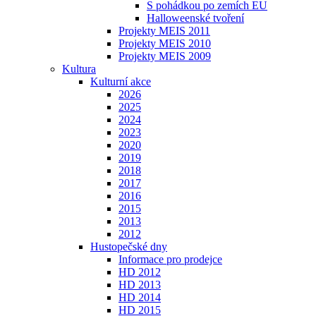
S pohádkou po zemích EU
Halloweenské tvoření
Projekty MEIS 2011
Projekty MEIS 2010
Projekty MEIS 2009
Kultura
Kulturní akce
2026
2025
2024
2023
2020
2019
2018
2017
2016
2015
2013
2012
Hustopečské dny
Informace pro prodejce
HD 2012
HD 2013
HD 2014
HD 2015