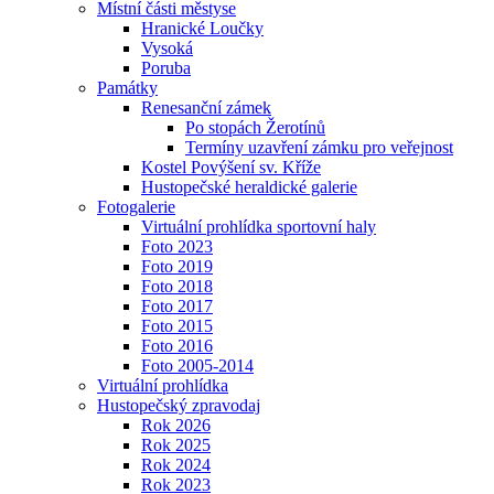
Místní části městyse
Hranické Loučky
Vysoká
Poruba
Památky
Renesanční zámek
Po stopách Žerotínů
Termíny uzavření zámku pro veřejnost
Kostel Povýšení sv. Kříže
Hustopečské heraldické galerie
Fotogalerie
Virtuální prohlídka sportovní haly
Foto 2023
Foto 2019
Foto 2018
Foto 2017
Foto 2015
Foto 2016
Foto 2005-2014
Virtuální prohlídka
Hustopečský zpravodaj
Rok 2026
Rok 2025
Rok 2024
Rok 2023