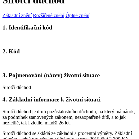
Sirotčí důchod
Základní znění
Rozšířené znění
Úplné znění
1. Identifikační kód
2. Kód
3. Pojmenování (název) životní situace
Sirotčí důchod
4. Základní informace k životní situaci
Sirotčí důchod je druh pozůstalostního důchodu, na který má nárok,
za podmínek stanovených zákonem, nezaopatřené dítě, a to jak
nezletilé, tak i zletilé, mladší 26 let.
Sirotčí důchod se skládá ze základní a procentní výměry. Základní
výměra, stejná pro všechny důchody, v roce 2018 činí 2 700 Kč