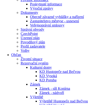
Poskytnuté informace
Výroční zprávy
Dokumenty
Obecně závazné vyhlášky a nařízení
Zastupitelstvo městyse - usnesení
Veřejnoprávní smlouvy
Správní obvody
CzechPoint
Územní plán
Povodňový plán
Profil zadavatele
Volby
Občan
Životní situace
Rezervační systém
Kulturní domy
KD Hustopeče nad Bečvou
KD Vysoká
KD Poruba
Zámek
Zámek - síň Konírna
Zámek - nádvoří
Výletiště
Výletiště Hustopeče nad Bečvou