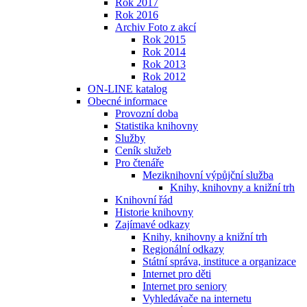
Rok 2017
Rok 2016
Archiv Foto z akcí
Rok 2015
Rok 2014
Rok 2013
Rok 2012
ON-LINE katalog
Obecné informace
Provozní doba
Statistika knihovny
Služby
Ceník služeb
Pro čtenáře
Meziknihovní výpůjční služba
Knihy, knihovny a knižní trh
Knihovní řád
Historie knihovny
Zajímavé odkazy
Knihy, knihovny a knižní trh
Regionální odkazy
Státní správa, instituce a organizace
Internet pro děti
Internet pro seniory
Vyhledávače na internetu