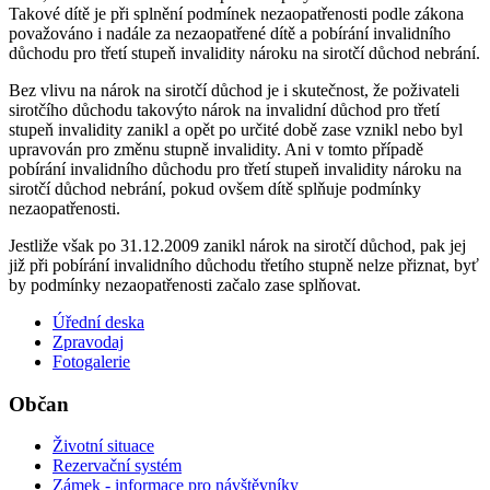
Takové dítě je při splnění podmínek nezaopatřenosti podle zákona
považováno i nadále za nezaopatřené dítě a pobírání invalidního
důchodu pro třetí stupeň invalidity nároku na sirotčí důchod nebrání.
Bez vlivu na nárok na sirotčí důchod je i skutečnost, že poživateli
sirotčího důchodu takovýto nárok na invalidní důchod pro třetí
stupeň invalidity zanikl a opět po určité době zase vznikl nebo byl
upravován pro změnu stupně invalidity. Ani v tomto případě
pobírání invalidního důchodu pro třetí stupeň invalidity nároku na
sirotčí důchod nebrání, pokud ovšem dítě splňuje podmínky
nezaopatřenosti.
Jestliže však po 31.12.2009 zanikl nárok na sirotčí důchod, pak jej
již při pobírání invalidního důchodu třetího stupně nelze přiznat, byť
by podmínky nezaopatřenosti začalo zase splňovat.
Úřední deska
Zpravodaj
Fotogalerie
Občan
Životní situace
Rezervační systém
Zámek - informace pro návštěvníky