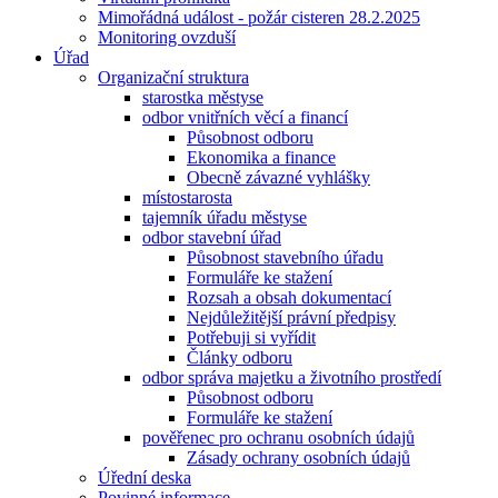
Mimořádná událost - požár cisteren 28.2.2025
Monitoring ovzduší
Úřad
Organizační struktura
starostka městyse
odbor vnitřních věcí a financí
Působnost odboru
Ekonomika a finance
Obecně závazné vyhlášky
místostarosta
tajemník úřadu městyse
odbor stavební úřad
Působnost stavebního úřadu
Formuláře ke stažení
Rozsah a obsah dokumentací
Nejdůležitější právní předpisy
Potřebuji si vyřídit
Články odboru
odbor správa majetku a životního prostředí
Působnost odboru
Formuláře ke stažení
pověřenec pro ochranu osobních údajů
Zásady ochrany osobních údajů
Úřední deska
Povinné informace