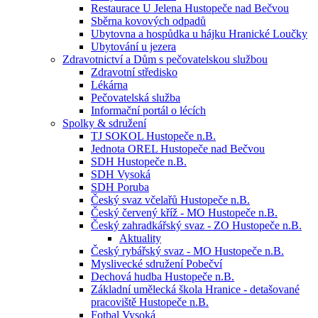
Restaurace U Jelena Hustopeče nad Bečvou
Sběrna kovových odpadů
Ubytovna a hospůdka u hájku Hranické Loučky
Ubytování u jezera
Zdravotnictví a Dům s pečovatelskou službou
Zdravotní středisko
Lékárna
Pečovatelská služba
Informační portál o lécích
Spolky & sdružení
TJ SOKOL Hustopeče n.B.
Jednota OREL Hustopeče nad Bečvou
SDH Hustopeče n.B.
SDH Vysoká
SDH Poruba
Český svaz včelařů Hustopeče n.B.
Český červený kříž - MO Hustopeče n.B.
Český zahradkářský svaz - ZO Hustopeče n.B.
Aktuality
Český rybářský svaz - MO Hustopeče n.B.
Myslivecké sdružení Pobečví
Dechová hudba Hustopeče n.B.
Základní umělecká škola Hranice - detašované
pracoviště Hustopeče n.B.
Fotbal Vysoká