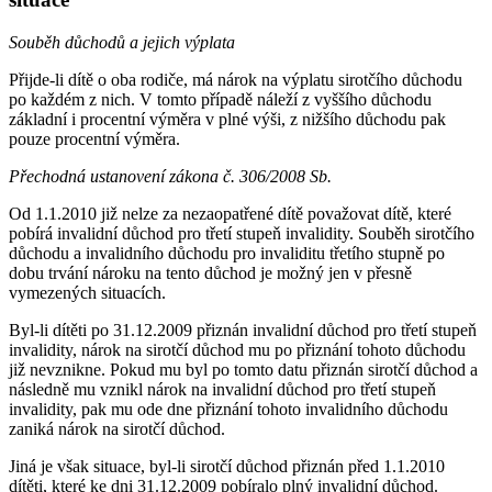
Souběh důchodů a jejich výplata
Přijde-li dítě o oba rodiče, má nárok na výplatu sirotčího důchodu
po každém z nich. V tomto případě náleží z vyššího důchodu
základní i procentní výměra v plné výši, z nižšího důchodu pak
pouze procentní výměra.
Přechodná ustanovení zákona č. 306/2008 Sb.
Od 1.1.2010 již nelze za nezaopatřené dítě považovat dítě, které
pobírá invalidní důchod pro třetí stupeň invalidity. Souběh sirotčího
důchodu a invalidního důchodu pro invaliditu třetího stupně po
dobu trvání nároku na tento důchod je možný jen v přesně
vymezených situacích.
Byl-li dítěti po 31.12.2009 přiznán invalidní důchod pro třetí stupeň
invalidity, nárok na sirotčí důchod mu po přiznání tohoto důchodu
již nevznikne. Pokud mu byl po tomto datu přiznán sirotčí důchod a
následně mu vznikl nárok na invalidní důchod pro třetí stupeň
invalidity, pak mu ode dne přiznání tohoto invalidního důchodu
zaniká nárok na sirotčí důchod.
Jiná je však situace, byl-li sirotčí důchod přiznán před 1.1.2010
dítěti, které ke dni 31.12.2009 pobíralo plný invalidní důchod.