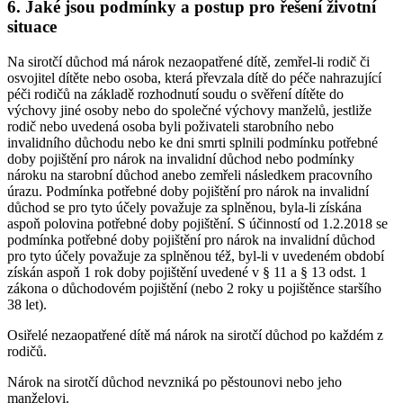
6. Jaké jsou podmínky a postup pro řešení životní
situace
Na sirotčí důchod má nárok nezaopatřené dítě, zemřel-li rodič či
osvojitel dítěte nebo osoba, která převzala dítě do péče nahrazující
péči rodičů na základě rozhodnutí soudu o svěření dítěte do
výchovy jiné osoby nebo do společné výchovy manželů, jestliže
rodič nebo uvedená osoba byli poživateli starobního nebo
invalidního důchodu nebo ke dni smrti splnili podmínku potřebné
doby pojištění pro nárok na invalidní důchod nebo podmínky
nároku na starobní důchod anebo zemřeli následkem pracovního
úrazu. Podmínka potřebné doby pojištění pro nárok na invalidní
důchod se pro tyto účely považuje za splněnou, byla-li získána
aspoň polovina potřebné doby pojištění. S účinností od 1.2.2018 se
podmínka potřebné doby pojištění pro nárok na invalidní důchod
pro tyto účely považuje za splněnou též, byl-li v uvedeném období
získán aspoň 1 rok doby pojištění uvedené v § 11 a § 13 odst. 1
zákona o důchodovém pojištění (nebo 2 roky u pojištěnce staršího
38 let).
Osiřelé nezaopatřené dítě má nárok na sirotčí důchod po každém z
rodičů.
Nárok na sirotčí důchod nevzniká po pěstounovi nebo jeho
manželovi.