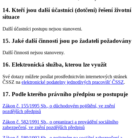
14. Kteří jsou další účastníci (dotčení) řešení životní
situace
Další účastníci postupu nejsou stanoveni.
15. Jaké další činnosti jsou po žadateli požadovány
Další činnosti nejsou stanoveny.
16. Elektronická služba, kterou lze využít
Své dotazy můžete posílat prostřednictvím internetových stránek
ČSSZ na
elektronické podatelny jednotlivých pracovišť ČSSZ
.
17. Podle kterého právního předpisu se postupuje
Zákon č. 155/1995 Sb., o důchodovém pojištění, ve znění
pozdějších předpisů
Zákon č. 582/1991 Sb., o organizaci a provádění sociálního
zabezpečení, ve znění pozdějších předpisů
Zákon č. 589/1992 Sb., o pojistném na sociální zabezpečení a