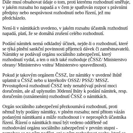
Dále musí obsahovat údaje o tom, proti kterému rozhodnutí směřuje,
v jakém rozsahu ho napadá a v čem je spatřován rozpor s právními
předpisy nebo nesprávnost rozhodnutí nebo řízení, jež mu
předcházelo.
Není-li v námitkách uvedeno, v jakém rozsahu účastník rozhodnutí
napadá, platí, že se domáhá zrušení celého rozhodnutí.
Podání námitek nemá odkladný účinek, nejde-li o rozhodnutí, které
se týká plnění sankční povinnosti příjemců dávek či zaměstnavatelů.
Námitky se podávají orgánu sociálního zabezpečení, který
rozhodnutí vydal, a ten o nich také rozhoduje (ČSSZ/ Ministerstvo
obrany/ Ministerstvo vnitra/ Ministerstvo spravedlnosti).
Pokud je takovým orgánem ČSSZ, lze námitky v uvedené lhůtě
uplatnit u ČSSZ nebo u kterékoliv OSSZ/ PSSZ/ MSSZ.
Prvostupňová rozhodnutí ČSSZ tedy nenabývají právní moci
doručením, ale až uplynutím 30denní lhůty k podání námitek, resp.
doručením (oznámením) rozhodnutí ČSSZ o námitkách.
Orgán sociálního zabezpečení přezkoumává rozhodnutí, proti
němuž byly podány námitky, v plném rozsahu; není přitom vázán
podanými námitkami a může rozhodnout i v neprospěch účastníka
řízení. Řízení o námitkách musí být vedeno odděleně od
rozhodování orgánu sociálního zabezpečení v prvním stupni -