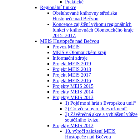
Praktické
Regionální funkce
Obsluhované knihovny střediska
Hustopeče nad Bečvou
Koncepce zajištění výkonu regionálních
funkcí v knihovnách Olomouckého kraje
2015–2017.
MEIS Hustopeče nad Bečvou
Provoz MEIS
MEIS v Olomouckém kraji
Informační zdroje
Projekt MEIS 2019
Projekt MEIS 2018
Projekt MEIS 2017
Projekt MEIS 2016
Projekty MEIS 2015
Projekty MEIS 2014
Projekty MEIS 2013
1) Pojďme si hrát s Evropskou unií“
2) Co včera bylo, dnes už není“
3) Závěrečná akce a vyhlášení vítěze
soutěžního kvízu.
Projekty MEIS 2012
10. výročí založení MEIS
Hustopeče nad Bečvou