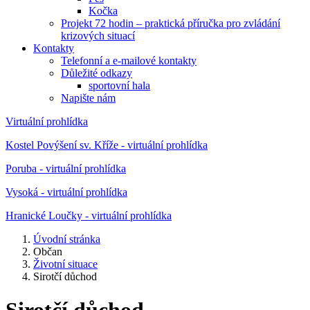
Kočka
Projekt 72 hodin – praktická příručka pro zvládání
krizových situací
Kontakty
Telefonní a e-mailové kontakty
Důležité odkazy
sportovní hala
Napište nám
Virtuální prohlídka
Kostel Povýšení sv. Kříže - virtuální prohlídka
Poruba - virtuální prohlídka
Vysoká - virtuální prohlídka
Hranické Loučky - virtuální prohlídka
Úvodní stránka
Občan
Životní situace
Sirotčí důchod