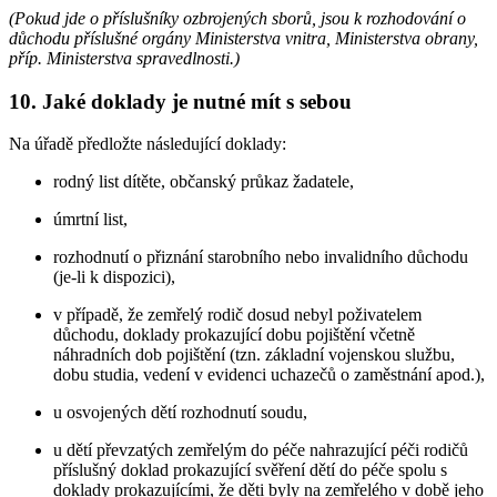
(Pokud jde o příslušníky ozbrojených sborů, jsou k rozhodování o
důchodu příslušné orgány Ministerstva vnitra, Ministerstva obrany,
příp. Ministerstva spravedlnosti.)
10. Jaké doklady je nutné mít s sebou
Na úřadě předložte následující doklady:
rodný list dítěte, občanský průkaz žadatele,
úmrtní list,
rozhodnutí o přiznání starobního nebo invalidního důchodu
(je-li k dispozici),
v případě, že zemřelý rodič dosud nebyl poživatelem
důchodu, doklady prokazující dobu pojištění včetně
náhradních dob pojištění (tzn. základní vojenskou službu,
dobu studia, vedení v evidenci uchazečů o zaměstnání apod.),
u osvojených dětí rozhodnutí soudu,
u dětí převzatých zemřelým do péče nahrazující péči rodičů
příslušný doklad prokazující svěření dětí do péče spolu s
doklady prokazujícími, že děti byly na zemřelého v době jeho