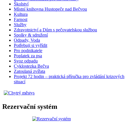
Školství
Místní knihovna Hustopeče nad Bečvou
Kultura
Farnost
Služby
Zdravotnictví a Dům s pečovatelskou službou
Spolky & sdružení
Odpady, Voda
Potřebuji si vyřídit
Pro podnikatele
Poplatek za psa
Svoz odpadu
Cyklostezka Bečva
Zatoulaná zvířata
Projekt 72 hodin – praktická příručka pro zvládání krizových
situací
Rezervační systém