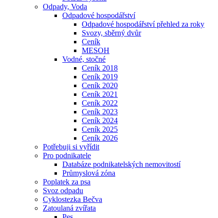
Odpady, Voda
Odpadové hospodářství
Odpadové hospodářství přehled za roky
Svozy, sběrný dvůr
Ceník
MESOH
Vodné, stočné
Ceník 2018
Ceník 2019
Ceník 2020
Ceník 2021
Ceník 2022
Ceník 2023
Ceník 2024
Ceník 2025
Ceník 2026
Potřebuji si vyřídit
Pro podnikatele
Databáze podnikatelských nemovitostí
Průmyslová zóna
Poplatek za psa
Svoz odpadu
Cyklostezka Bečva
Zatoulaná zvířata
Pes