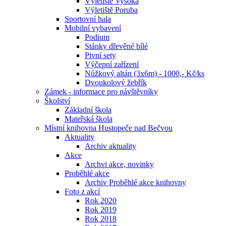
Výletiště Vysoká
Výletiště Poruba
Sportovní hala
Mobilní vybavení
Podium
Stánky dřevěné bílé
Pivní sety
Výčepní zařízení
Nůžkový altán (3x6m) - 1000,- Kč⁄ks
Dvoukolový žebřík
Zámek - informace pro návštěvníky
Školství
Základní škola
Mateřská škola
Místní knihovna Hustopeče nad Bečvou
Aktuality
Archiv aktuality
Akce
Archvi akce, novinky
Proběhlé akce
Archiv Proběhlé akce knihovny
Foto z akcí
Rok 2020
Rok 2019
Rok 2018