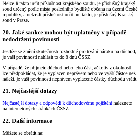
Nelze-li takto určit příslušnost krajského soudu, je příslušný krajský
soud určený podle místa posledního bydliště občana na území České
republiky, a nelze-li příslušnost určit ani takto, je příslušný Krajský
soud v Praze.
20. Jaké sankce mohou být uplatněny v případě
nedodržení povinností
Jestliže se změní skutečnosti rozhodné pro trvání nároku na důchod,
je vaší povinností nahlásit to do 8 dnů ČSSZ.
V případě, že přijmete důchod nebo jeho část, ačkoliv z okolností
lze předpokládat, že je vyplacen neprávem nebo ve vyšší částce než
náleží, je vaší povinností neprávem vyplacené částky důchodu vrátit.
21. Nejčastější dotazy
Nejčastější dotazy a odpovědi k důchodovému pojištění
naleznete
na internetových stránkách ČSSZ.
22. Další informace
Můžete se obrátit na: