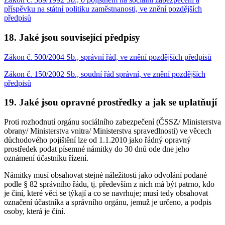
příspěvku na státní politiku zaměstnanosti, ve znění pozdějších
předpisů
18. Jaké jsou související předpisy
Zákon č. 500/2004 Sb., správní řád, ve znění pozdějších předpisů
Zákon č. 150/2002 Sb., soudní řád správní, ve znění pozdějších
předpisů
19. Jaké jsou opravné prostředky a jak se uplatňují
Proti rozhodnutí orgánu sociálního zabezpečení (ČSSZ/ Ministerstva
obrany/ Ministerstva vnitra/ Ministerstva spravedlnosti) ve věcech
důchodového pojištění lze od 1.1.2010 jako řádný opravný
prostředek podat písemné námitky do 30 dnů ode dne jeho
oznámení účastníku řízení.
Námitky musí obsahovat stejné náležitosti jako odvolání podané
podle § 82 správního řádu, tj. především z nich má být patrno, kdo
je činí, které věci se týkají a co se navrhuje; musí tedy obsahovat
označení účastníka a správního orgánu, jemuž je určeno, a podpis
osoby, která je činí.