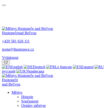
Hustopeče
nad Bečvou
+420 581 626 111
posta@ihustopece.cz
Vytisknout
CZ
English
Deutsch
Le français
Espanol
русский
Українська
Hustopeče
nad Bečvou
Městys
Historie
Současnost
Orgány městyse