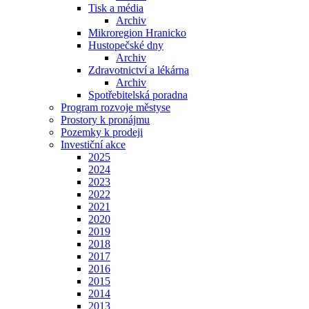
Tisk a média
Archiv
Mikroregion Hranicko
Hustopečské dny
Archiv
Zdravotnictví a lékárna
Archiv
Spotřebitelská poradna
Program rozvoje městyse
Prostory k pronájmu
Pozemky k prodeji
Investiční akce
2025
2024
2023
2022
2021
2020
2019
2018
2017
2016
2015
2014
2013