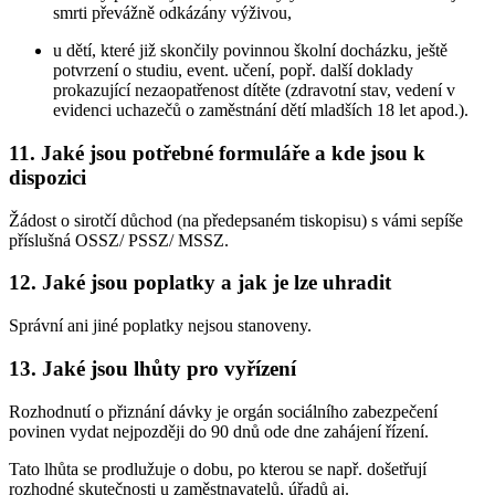
smrti převážně odkázány výživou,
u dětí, které již skončily povinnou školní docházku, ještě
potvrzení o studiu, event. učení, popř. další doklady
prokazující nezaopatřenost dítěte (zdravotní stav, vedení v
evidenci uchazečů o zaměstnání dětí mladších 18 let apod.).
11. Jaké jsou potřebné formuláře a kde jsou k
dispozici
Žádost o sirotčí důchod (na předepsaném tiskopisu) s vámi sepíše
příslušná OSSZ/ PSSZ/ MSSZ.
12. Jaké jsou poplatky a jak je lze uhradit
Správní ani jiné poplatky nejsou stanoveny.
13. Jaké jsou lhůty pro vyřízení
Rozhodnutí o přiznání dávky je orgán sociálního zabezpečení
povinen vydat nejpozději do 90 dnů ode dne zahájení řízení.
Tato lhůta se prodlužuje o dobu, po kterou se např. došetřují
rozhodné skutečnosti u zaměstnavatelů, úřadů aj.