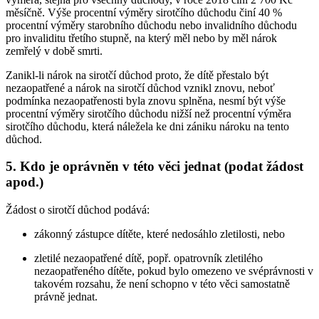
měsíčně. Výše procentní výměry sirotčího důchodu činí 40 %
procentní výměry starobního důchodu nebo invalidního důchodu
pro invaliditu třetího stupně, na který měl nebo by měl nárok
zemřelý v době smrti.
Zanikl-li nárok na sirotčí důchod proto, že dítě přestalo být
nezaopatřené a nárok na sirotčí důchod vznikl znovu, neboť
podmínka nezaopatřenosti byla znovu splněna, nesmí být výše
procentní výměry sirotčího důchodu nižší než procentní výměra
sirotčího důchodu, která náležela ke dni zániku nároku na tento
důchod.
5. Kdo je oprávněn v této věci jednat (podat žádost
apod.)
Žádost o sirotčí důchod podává:
zákonný zástupce dítěte, které nedosáhlo zletilosti, nebo
zletilé nezaopatřené dítě, popř. opatrovník zletilého
nezaopatřeného dítěte, pokud bylo omezeno ve svéprávnosti v
takovém rozsahu, že není schopno v této věci samostatně
právně jednat.