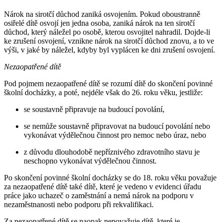
Nárok na sirotčí důchod zaniká osvojením. Pokud oboustranně
osiřelé dítě osvojí jen jedna osoba, zaniká nárok na ten sirotčí
důchod, který náležel po osobě, kterou osvojitel nahradil. Dojde-li
ke zrušení osvojení, vznikne nárok na sirotčí důchod znovu, a to ve
výši, v jaké by náležel, kdyby byl vyplácen ke dni zrušení osvojení.
Nezaopatřené dítě
Pod pojmem nezaopatřené dítě se rozumí dítě do skončení povinné
školní docházky, a poté, nejdéle však do 26. roku věku, jestliže:
se soustavně připravuje na budoucí povolání,
se nemůže soustavně připravovat na budoucí povolání nebo
vykonávat výdělečnou činnost pro nemoc nebo úraz, nebo
z důvodu dlouhodobě nepříznivého zdravotního stavu je
neschopno vykonávat výdělečnou činnost.
Po skončení povinné školní docházky se do 18. roku věku považuje
za nezaopatřené dítě také dítě, které je vedeno v evidenci úřadu
práce jako uchazeč o zaměstnání a nemá nárok na podporu v
nezaměstnanosti nebo podporu při rekvalifikaci.
Za nezaopatřené dítě se naopak nepovažuje dítě, které je