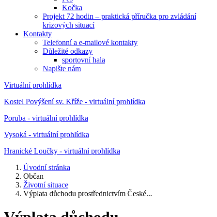
Kočka
Projekt 72 hodin – praktická příručka pro zvládání
krizových situací
Kontakty
Telefonní a e-mailové kontakty
Důležité odkazy
sportovní hala
Napište nám
Virtuální prohlídka
Kostel Povýšení sv. Kříže - virtuální prohlídka
Poruba - virtuální prohlídka
Vysoká - virtuální prohlídka
Hranické Loučky - virtuální prohlídka
Úvodní stránka
Občan
Životní situace
Výplata důchodu prostřednictvím České...