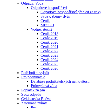
Odpady, Voda
Odpadové hospodářství
Odpadové hospodářství přehled za roky
Svozy, sběrný dvůr
Ceník
MESOH
Vodné, stočné
Ceník 2018
Ceník 2019
Ceník 2020
Ceník 2021
Ceník 2022
Ceník 2023
Ceník 2024
Ceník 2025
Ceník 2026
Potřebuji si vyřídit
Pro podnikatele
Databáze podnikatelských nemovitostí
Průmyslová zóna
Poplatek za psa
Svoz odpadu
Cyklostezka Bečva
Zatoulaná zvířata
Pes