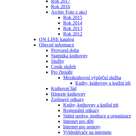
Rok 2017
Rok 2016
Archiv Foto z akcí
Rok 2015
Rok 2014
Rok 2013
Rok 2012
ON-LINE katalog
Obecné informace
Provozní doba
Statistika knihovny
Služby
Ceník služeb
Pro čtenáře
Meziknihovní výpůjční služba
Knihy, knihovny a knižní trh
Knihovní řád
Historie knihovny
Zajímavé odkazy
Knihy, knihovny a knižní trh
Regionální odkazy
Státní správa, instituce a organizace
Internet pro děti
Internet pro seniory
Vyhledávače na internetu