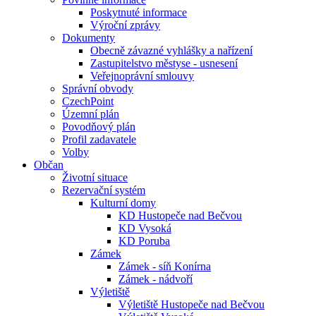
Poskytnuté informace
Výroční zprávy
Dokumenty
Obecně závazné vyhlášky a nařízení
Zastupitelstvo městyse - usnesení
Veřejnoprávní smlouvy
Správní obvody
CzechPoint
Územní plán
Povodňový plán
Profil zadavatele
Volby
Občan
Životní situace
Rezervační systém
Kulturní domy
KD Hustopeče nad Bečvou
KD Vysoká
KD Poruba
Zámek
Zámek - síň Konírna
Zámek - nádvoří
Výletiště
Výletiště Hustopeče nad Bečvou