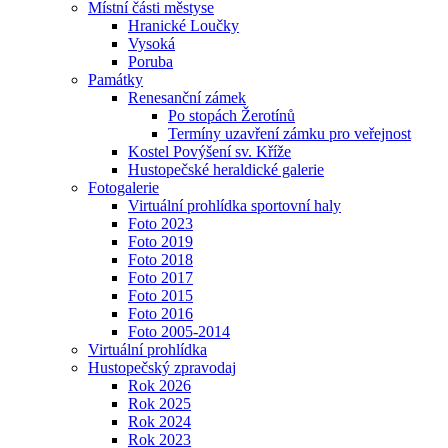
Místní části městyse
Hranické Loučky
Vysoká
Poruba
Památky
Renesanční zámek
Po stopách Žerotínů
Termíny uzavření zámku pro veřejnost
Kostel Povýšení sv. Kříže
Hustopečské heraldické galerie
Fotogalerie
Virtuální prohlídka sportovní haly
Foto 2023
Foto 2019
Foto 2018
Foto 2017
Foto 2015
Foto 2016
Foto 2005-2014
Virtuální prohlídka
Hustopečský zpravodaj
Rok 2026
Rok 2025
Rok 2024
Rok 2023