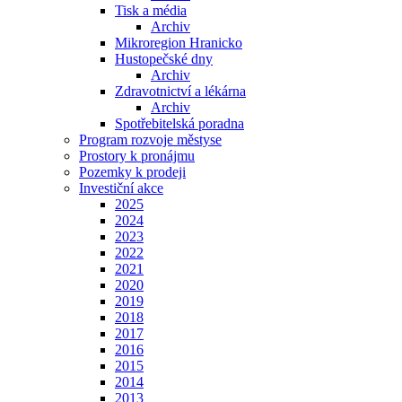
Tisk a média
Archiv
Mikroregion Hranicko
Hustopečské dny
Archiv
Zdravotnictví a lékárna
Archiv
Spotřebitelská poradna
Program rozvoje městyse
Prostory k pronájmu
Pozemky k prodeji
Investiční akce
2025
2024
2023
2022
2021
2020
2019
2018
2017
2016
2015
2014
2013