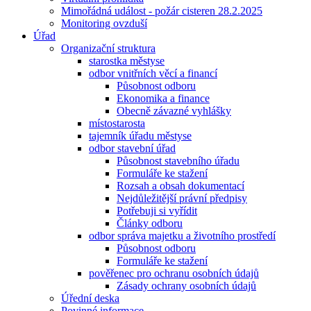
Mimořádná událost - požár cisteren 28.2.2025
Monitoring ovzduší
Úřad
Organizační struktura
starostka městyse
odbor vnitřních věcí a financí
Působnost odboru
Ekonomika a finance
Obecně závazné vyhlášky
místostarosta
tajemník úřadu městyse
odbor stavební úřad
Působnost stavebního úřadu
Formuláře ke stažení
Rozsah a obsah dokumentací
Nejdůležitější právní předpisy
Potřebuji si vyřídit
Články odboru
odbor správa majetku a životního prostředí
Působnost odboru
Formuláře ke stažení
pověřenec pro ochranu osobních údajů
Zásady ochrany osobních údajů
Úřední deska
Povinné informace