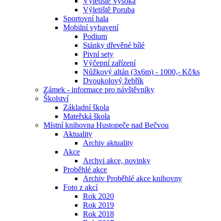
Výletiště Vysoká
Výletiště Poruba
Sportovní hala
Mobilní vybavení
Podium
Stánky dřevěné bílé
Pivní sety
Výčepní zařízení
Nůžkový altán (3x6m) - 1000,- Kč⁄ks
Dvoukolový žebřík
Zámek - informace pro návštěvníky
Školství
Základní škola
Mateřská škola
Místní knihovna Hustopeče nad Bečvou
Aktuality
Archiv aktuality
Akce
Archvi akce, novinky
Proběhlé akce
Archiv Proběhlé akce knihovny
Foto z akcí
Rok 2020
Rok 2019
Rok 2018