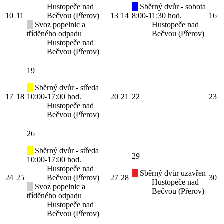
Hustopeče nad
Sběrný dvůr - sobota
10
11
Bečvou (Přerov)
13
14
8:00-11:30 hod.
16
Svoz popelnic a
Hustopeče nad
tříděného odpadu
Bečvou (Přerov)
Hustopeče nad
Bečvou (Přerov)
19
Sběrný dvůr - středa
17
18
10:00-17:00 hod.
20
21
22
23
Hustopeče nad
Bečvou (Přerov)
26
Sběrný dvůr - středa
29
10:00-17:00 hod.
Hustopeče nad
Sběrný dvůr uzavřen
24
25
Bečvou (Přerov)
27
28
30
Hustopeče nad
Svoz popelnic a
Bečvou (Přerov)
tříděného odpadu
Hustopeče nad
Bečvou (Přerov)