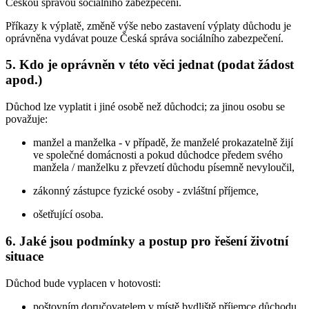
Českou správou sociálního zabezpečení.
Příkazy k výplatě, změně výše nebo zastavení výplaty důchodu je
oprávněna vydávat pouze Česká správa sociálního zabezpečení.
5. Kdo je oprávněn v této věci jednat (podat žádost
apod.)
Důchod lze vyplatit i jiné osobě než důchodci; za jinou osobu se
považuje:
manžel a manželka - v případě, že manželé prokazatelně žijí
ve společné domácnosti a pokud důchodce předem svého
manžela / manželku z převzetí důchodu písemně nevyloučil,
zákonný zástupce fyzické osoby - zvláštní příjemce,
ošetřující osoba.
6. Jaké jsou podmínky a postup pro řešení životní
situace
Důchod bude vyplacen v hotovosti:
poštovním doručovatelem v místě bydliště příjemce důchodu,