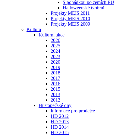
S pohádkou po zemích EU
Halloweenské tvoření
Projekty MEIS 2011
Projekty MEIS 2010
Projekty MEIS 2009
Kultura
Kulturní akce
2026
2025
2024
2023
2020
2019
2018
2017
2016
2015
2013
2012
Hustopečské dny
Informace pro prodejce
HD 2012
HD 2013
HD 2014
HD 2015