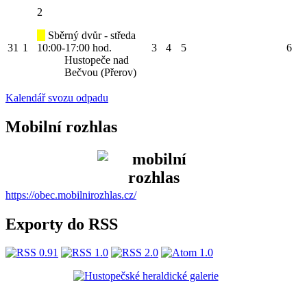
2
Sběrný dvůr - středa
31
1
10:00-17:00 hod.
3
4
5
6
Hustopeče nad
Bečvou (Přerov)
Kalendář svozu odpadu
Mobilní rozhlas
https://obec.mobilnirozhlas.cz/
Exporty do RSS