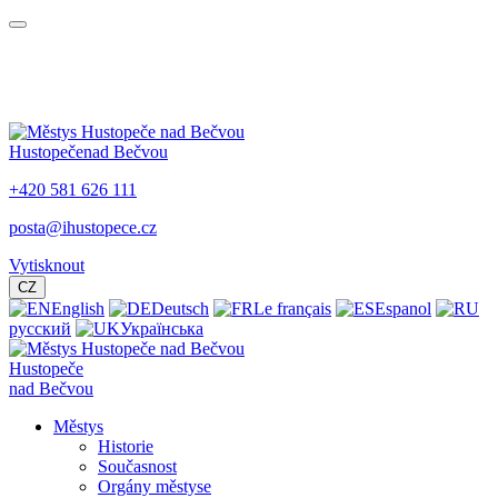
Hustopeče
nad Bečvou
+420 581 626 111
posta@ihustopece.cz
Vytisknout
CZ
English
Deutsch
Le français
Espanol
русский
Українська
Hustopeče
nad Bečvou
Městys
Historie
Současnost
Orgány městyse