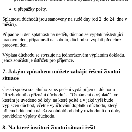
u přepážky pošty.
Splatnosti důchodů jsou stanoveny na sudé dny (od 2. do 24. dne v
měsíci).
Připadne-li den splatnosti na neděli, důchod se vyplatí následující
pracovní den, připadne-li na sobotu, důchod se vyplatí předchozí
pracovní den.
Výplata důchodu se stvrzuje na jednorázovém výplatním dokladu,
jehož součástí je ústřižek pro příjemce.
7. Jakým způsobem můžete zahájit řešení životní
situace
Česká správa sociálního zabezpečení vydá příjemci důchodu
"Rozhodnutí o přiznání důchodu" a "Oznámení o výplatě", ve
kterém je uvedeno od kdy, na které poště a v jaké výši bude
vyplácen důchod, včetně vyúčtování doplatku důchodu, který
příjemci důchodu náleží za období od doby rozhodnutí do doby
pravidelné výplaty důchodu.
8. Na které instituci životní situaci řešit