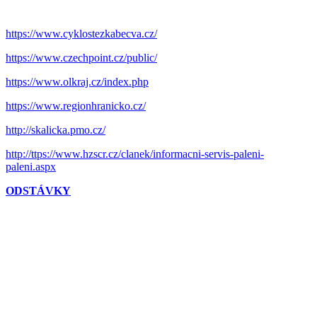
https://www.cyklostezkabecva.cz/
https://www.czechpoint.cz/public/
https://www.olkraj.cz/index.php
https://www.regionhranicko.cz/
http://skalicka.pmo.cz/
http://ttps://www.hzscr.cz/clanek/informacni-servis-paleni-
paleni.aspx
ODSTÁVKY