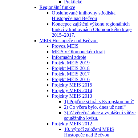
Praktické
Regionální funkce
Obsluhované knihovny střediska
Hustopeče nad Bečvou
Koncepce zajištění výkonu regionálních
funkcí v knihovnách Olomouckého kraje
2015–2017.
MEIS Hustopeče nad Bečvou
Provoz MEIS
MEIS v Olomouckém kraji
Informační zdroje
Projekt MEIS 2019
Projekt MEIS 2018
Projekt MEIS 2017
Projekt MEIS 2016
Projekty MEIS 2015
Projekty MEIS 2014
Projekty MEIS 2013
1) Pojďme si hrát s Evropskou unií“
2) Co včera bylo, dnes už není“
3) Závěrečná akce a vyhlášení vítěze
soutěžního kvízu.
Projekty MEIS 2012
10. výročí založení MEIS
Hustopeče nad Bečvou