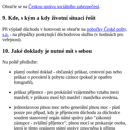
Obraťte se na
Českou správu sociálního zabezpečení
.
9. Kde, s kým a kdy životní situaci řešit
Při výplatě důchodu v hotovosti se obraťte na
pobočky České pošty,
s.p.
- na přepážky poskytující důchodovou službu (v hodinách pro
veřejnost).
10. Jaké doklady je nutné mít s sebou
Na poště předložte:
platný osobní doklad - občanský průkaz, cestovní pas nebo
průkaz o povolení k pobytu cizince (pokud je opatřen
fotografií),
průkaz příjemce - pro prokázání vzájemného vztahu mezi
manželi; v průkazu musí být manžel / manželka uvedena,
jednorázovou plnou moc nebo generální plnou moc - platí
pouze pro případ, kdy je příjemcem důchodu za důchodce
soudem stanovený orgán státní správy jako "zákonný
zástupce - zvláštní příjemce"; plnou mocí se prokazuje osoba,
která je tímto orgánem státní správy zmocněna k příjmu