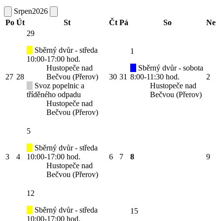
Srpen
2026
Po
Út
St
Čt
Pá
So
Ne
29
Sběrný dvůr - středa
1
10:00-17:00 hod.
Hustopeče nad
Sběrný dvůr - sobota
27
28
Bečvou (Přerov)
30
31
8:00-11:30 hod.
2
Svoz popelnic a
Hustopeče nad
tříděného odpadu
Bečvou (Přerov)
Hustopeče nad
Bečvou (Přerov)
5
Sběrný dvůr - středa
3
4
10:00-17:00 hod.
6
7
8
9
Hustopeče nad
Bečvou (Přerov)
12
Sběrný dvůr - středa
15
10:00-17:00 hod.