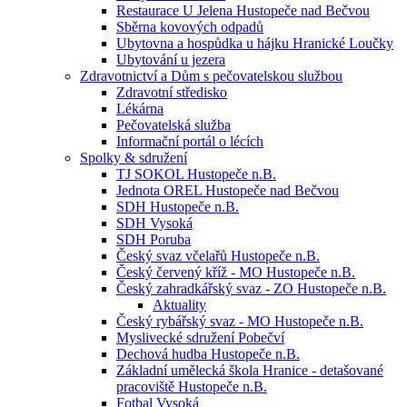
Restaurace U Jelena Hustopeče nad Bečvou
Sběrna kovových odpadů
Ubytovna a hospůdka u hájku Hranické Loučky
Ubytování u jezera
Zdravotnictví a Dům s pečovatelskou službou
Zdravotní středisko
Lékárna
Pečovatelská služba
Informační portál o lécích
Spolky & sdružení
TJ SOKOL Hustopeče n.B.
Jednota OREL Hustopeče nad Bečvou
SDH Hustopeče n.B.
SDH Vysoká
SDH Poruba
Český svaz včelařů Hustopeče n.B.
Český červený kříž - MO Hustopeče n.B.
Český zahradkářský svaz - ZO Hustopeče n.B.
Aktuality
Český rybářský svaz - MO Hustopeče n.B.
Myslivecké sdružení Pobečví
Dechová hudba Hustopeče n.B.
Základní umělecká škola Hranice - detašované
pracoviště Hustopeče n.B.
Fotbal Vysoká