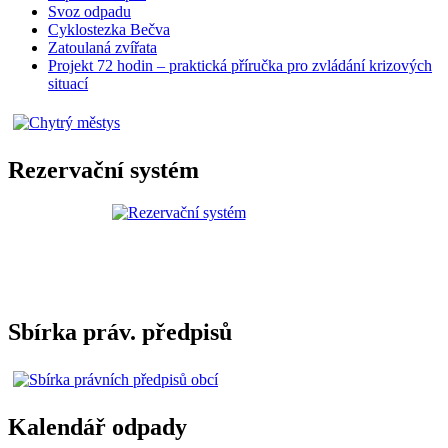
Svoz odpadu
Cyklostezka Bečva
Zatoulaná zvířata
Projekt 72 hodin – praktická příručka pro zvládání krizových
situací
Rezervační systém
Sbírka práv. předpisů
Kalendář odpady