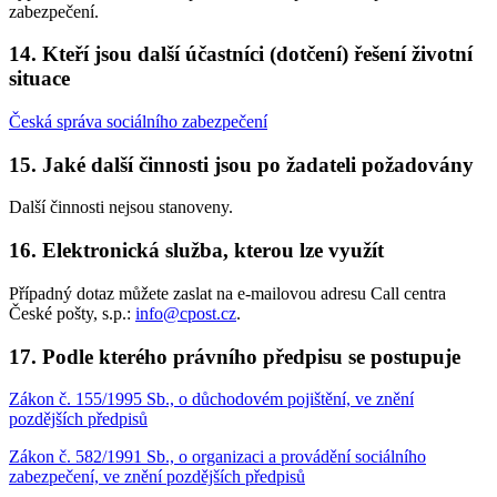
zabezpečení.
14. Kteří jsou další účastníci (dotčení) řešení životní
situace
Česká správa sociálního zabezpečení
15. Jaké další činnosti jsou po žadateli požadovány
Další činnosti nejsou stanoveny.
16. Elektronická služba, kterou lze využít
Případný dotaz můžete zaslat na e-mailovou adresu Call centra
České pošty, s.p.:
info@cpost.cz
.
17. Podle kterého právního předpisu se postupuje
Zákon č. 155/1995 Sb., o důchodovém pojištění, ve znění
pozdějších předpisů
Zákon č. 582/1991 Sb., o organizaci a provádění sociálního
zabezpečení, ve znění pozdějších předpisů