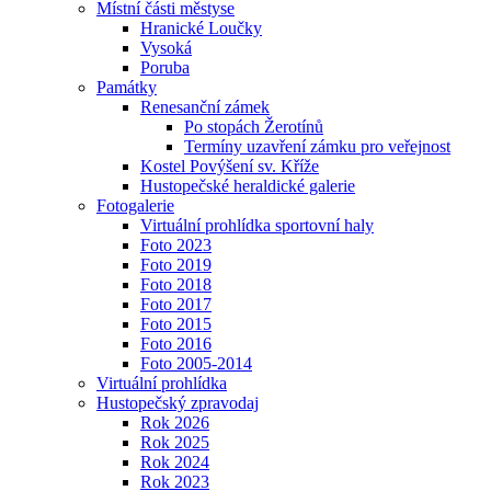
Místní části městyse
Hranické Loučky
Vysoká
Poruba
Památky
Renesanční zámek
Po stopách Žerotínů
Termíny uzavření zámku pro veřejnost
Kostel Povýšení sv. Kříže
Hustopečské heraldické galerie
Fotogalerie
Virtuální prohlídka sportovní haly
Foto 2023
Foto 2019
Foto 2018
Foto 2017
Foto 2015
Foto 2016
Foto 2005-2014
Virtuální prohlídka
Hustopečský zpravodaj
Rok 2026
Rok 2025
Rok 2024
Rok 2023