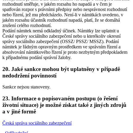
rozhodnutí směřuje, v jakém rozsahu ho napadá a v čem je
spatřován rozpor s právními předpisy nebo nesprávnost rozhodnutí
nebo řízení, jež mu předcházelo. Není-li v námitkách uvedeno, v
jakém rozsahu účastník rozhodnutí napadá, platí, že se domáhá
zrušení celého rozhodnutí.
Podání námitek nemá odkladný účinek. Námitky lze uplatnit u
České správy sociálního zabezpečení nebo u kterékoliv okresní
správy sociálního zabezpečení (OSSZ/ PSSZ/ MSSZ). Podání
námitek je řádným opravným prostředkem ve správním řízení a
absolvování námitkového řízení je proto nezbytným předpokladem
k případnému podání správní žaloby.
20. Jaké sankce mohou být uplatněny v případě
nedodržení povinností
Sankce nejsou stanoveny.
23. Informace o popisovaném postupu (o řešení
životní situace) je možné získat také z jiných zdrojů
a v jiné formě
Česká správa sociálního zabezpečení