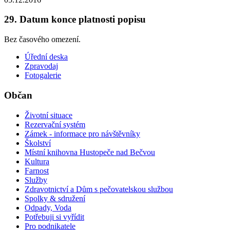
29. Datum konce platnosti popisu
Bez časového omezení.
Úřední deska
Zpravodaj
Fotogalerie
Občan
Životní situace
Rezervační systém
Zámek - informace pro návštěvníky
Školství
Místní knihovna Hustopeče nad Bečvou
Kultura
Farnost
Služby
Zdravotnictví a Dům s pečovatelskou službou
Spolky & sdružení
Odpady, Voda
Potřebuji si vyřídit
Pro podnikatele