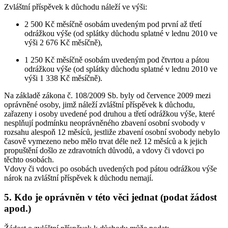
Zvláštní příspěvek k důchodu náleží ve výši:
2 500 Kč měsíčně osobám uvedeným pod první až třetí
odrážkou výše (od splátky důchodu splatné v lednu 2010 ve
výši 2 676 Kč měsíčně),
1 250 Kč měsíčně osobám uvedeným pod čtvrtou a pátou
odrážkou výše (od splátky důchodu splatné v lednu 2010 ve
výši 1 338 Kč měsíčně).
Na základě zákona č. 108/2009 Sb. byly od července 2009 mezi
oprávněné osoby, jimž náleží zvláštní příspěvek k důchodu,
zařazeny i osoby uvedené pod druhou a třetí odrážkou výše, které
nesplňují podmínku neoprávněného zbavení osobní svobody v
rozsahu alespoň 12 měsíců, jestliže zbavení osobní svobody nebylo
časově vymezeno nebo mělo trvat déle než 12 měsíců a k jejich
propuštění došlo ze zdravotních důvodů, a vdovy či vdovci po
těchto osobách.
Vdovy či vdovci po osobách uvedených pod pátou odrážkou výše
nárok na zvláštní příspěvek k důchodu nemají.
5. Kdo je oprávněn v této věci jednat (podat žádost
apod.)