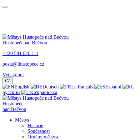
Hustopeče
nad Bečvou
+420 581 626 111
posta@ihustopece.cz
Vytisknout
CZ
English
Deutsch
Le français
Espanol
русский
Українська
Hustopeče
nad Bečvou
Městys
Historie
Současnost
Orgány městyse