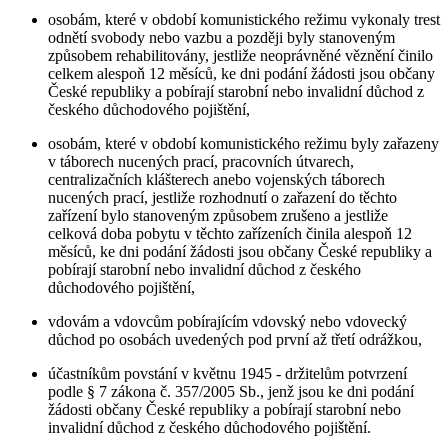
osobám, které v období komunistického režimu vykonaly trest
odnětí svobody nebo vazbu a později byly stanoveným
způsobem rehabilitovány, jestliže neoprávněné věznění činilo
celkem alespoň 12 měsíců, ke dni podání žádosti jsou občany
České republiky a pobírají starobní nebo invalidní důchod z
českého důchodového pojištění,
osobám, které v období komunistického režimu byly zařazeny
v táborech nucených prací, pracovních útvarech,
centralizačních klášterech anebo vojenských táborech
nucených prací, jestliže rozhodnutí o zařazení do těchto
zařízení bylo stanoveným způsobem zrušeno a jestliže
celková doba pobytu v těchto zařízeních činila alespoň 12
měsíců, ke dni podání žádosti jsou občany České republiky a
pobírají starobní nebo invalidní důchod z českého
důchodového pojištění,
vdovám a vdovcům pobírajícím vdovský nebo vdovecký
důchod po osobách uvedených pod první až třetí odrážkou,
účastníkům povstání v květnu 1945 - držitelům potvrzení
podle § 7 zákona č. 357/2005 Sb., jenž jsou ke dni podání
žádosti občany České republiky a pobírají starobní nebo
invalidní důchod z českého důchodového pojištění.