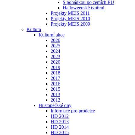
S pohádkou po zemích EU
Halloweenské tvoření
Projekty MEIS 2011
Projekty MEIS 2010
Projekty MEIS 2009
Kultura
Kulturní akce
2026
2025
2024
2023
2020
2019
2018
2017
2016
2015
2013
2012
Hustopečské dny
Informace pro prodejce
HD 2012
HD 2013
HD 2014
HD 2015