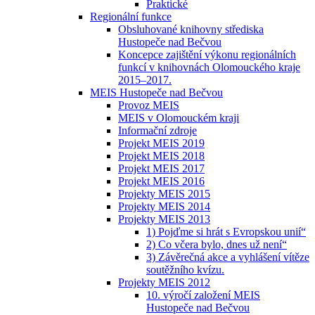
Praktické
Regionální funkce
Obsluhované knihovny střediska
Hustopeče nad Bečvou
Koncepce zajištění výkonu regionálních
funkcí v knihovnách Olomouckého kraje
2015–2017.
MEIS Hustopeče nad Bečvou
Provoz MEIS
MEIS v Olomouckém kraji
Informační zdroje
Projekt MEIS 2019
Projekt MEIS 2018
Projekt MEIS 2017
Projekt MEIS 2016
Projekty MEIS 2015
Projekty MEIS 2014
Projekty MEIS 2013
1) Pojďme si hrát s Evropskou unií“
2) Co včera bylo, dnes už není“
3) Závěrečná akce a vyhlášení vítěze
soutěžního kvízu.
Projekty MEIS 2012
10. výročí založení MEIS
Hustopeče nad Bečvou