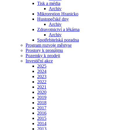
Tisk a média
Archiv
Mikroregion Hranicko
Hustopečské dny
Archiv
Zdravotnictví a lékárna
Archiv
Spotřebitelská poradna
Program rozvoje městyse
Prostory k pronájmu
Pozemky k prodeji
Investiční akce
2025
2024
2023
2022
2021
2020
2019
2018
2017
2016
2015
2014
2013