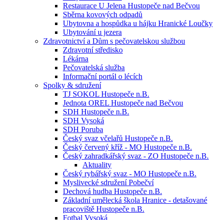
Restaurace U Jelena Hustopeče nad Bečvou
Sběrna kovových odpadů
Ubytovna a hospůdka u hájku Hranické Loučky
Ubytování u jezera
Zdravotnictví a Dům s pečovatelskou službou
Zdravotní středisko
Lékárna
Pečovatelská služba
Informační portál o lécích
Spolky & sdružení
TJ SOKOL Hustopeče n.B.
Jednota OREL Hustopeče nad Bečvou
SDH Hustopeče n.B.
SDH Vysoká
SDH Poruba
Český svaz včelařů Hustopeče n.B.
Český červený kříž - MO Hustopeče n.B.
Český zahradkářský svaz - ZO Hustopeče n.B.
Aktuality
Český rybářský svaz - MO Hustopeče n.B.
Myslivecké sdružení Pobečví
Dechová hudba Hustopeče n.B.
Základní umělecká škola Hranice - detašované
pracoviště Hustopeče n.B.
Fotbal Vysoká