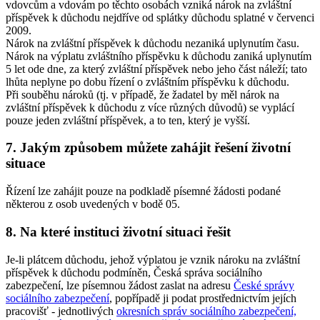
vdovcům a vdovám po těchto osobách vzniká nárok na zvláštní
příspěvek k důchodu nejdříve od splátky důchodu splatné v červenci
2009.
Nárok na zvláštní příspěvek k důchodu nezaniká uplynutím času.
Nárok na výplatu zvláštního příspěvku k důchodu zaniká uplynutím
5 let ode dne, za který zvláštní příspěvek nebo jeho část náleží; tato
lhůta neplyne po dobu řízení o zvláštním příspěvku k důchodu.
Při souběhu nároků (tj. v případě, že žadatel by měl nárok na
zvláštní příspěvek k důchodu z více různých důvodů) se vyplácí
pouze jeden zvláštní příspěvek, a to ten, který je vyšší.
7. Jakým způsobem můžete zahájit řešení životní
situace
Řízení lze zahájit pouze na podkladě písemné žádosti podané
některou z osob uvedených v bodě 05.
8. Na které instituci životní situaci řešit
Je-li plátcem důchodu, jehož výplatou je vznik nároku na zvláštní
příspěvek k důchodu podmíněn, Česká správa sociálního
zabezpečení, lze písemnou žádost zaslat na adresu
České správy
sociálního zabezpečení
, popřípadě ji podat prostřednictvím jejích
pracovišť - jednotlivých
okresních správ sociálního zabezpečení,