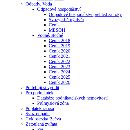
Odpady, Voda
Odpadové hospodářství
Odpadové hospodářství přehled za roky
Svozy, sběrný dvůr
Ceník
MESOH
Vodné, stočné
Ceník 2018
Ceník 2019
Ceník 2020
Ceník 2021
Ceník 2022
Ceník 2023
Ceník 2024
Ceník 2025
Ceník 2026
Potřebuji si vyřídit
Pro podnikatele
Databáze podnikatelských nemovitostí
Průmyslová zóna
Poplatek za psa
Svoz odpadu
Cyklostezka Bečva
Zatoulaná zvířata
Pes