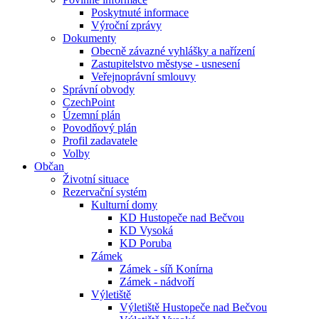
Poskytnuté informace
Výroční zprávy
Dokumenty
Obecně závazné vyhlášky a nařízení
Zastupitelstvo městyse - usnesení
Veřejnoprávní smlouvy
Správní obvody
CzechPoint
Územní plán
Povodňový plán
Profil zadavatele
Volby
Občan
Životní situace
Rezervační systém
Kulturní domy
KD Hustopeče nad Bečvou
KD Vysoká
KD Poruba
Zámek
Zámek - síň Konírna
Zámek - nádvoří
Výletiště
Výletiště Hustopeče nad Bečvou