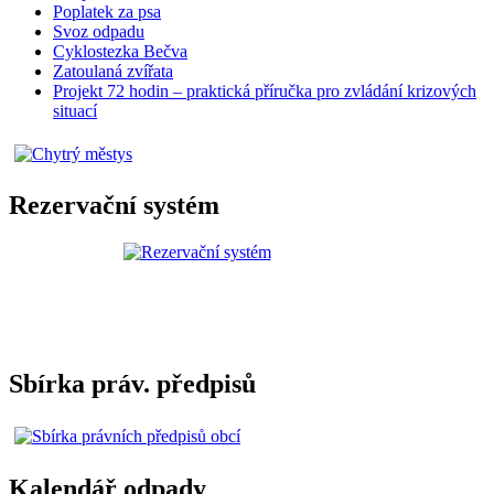
Poplatek za psa
Svoz odpadu
Cyklostezka Bečva
Zatoulaná zvířata
Projekt 72 hodin – praktická příručka pro zvládání krizových
situací
Rezervační systém
Sbírka práv. předpisů
Kalendář odpady