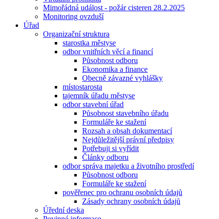
Mimořádná událost - požár cisteren 28.2.2025
Monitoring ovzduší
Úřad
Organizační struktura
starostka městyse
odbor vnitřních věcí a financí
Působnost odboru
Ekonomika a finance
Obecně závazné vyhlášky
místostarosta
tajemník úřadu městyse
odbor stavební úřad
Působnost stavebního úřadu
Formuláře ke stažení
Rozsah a obsah dokumentací
Nejdůležitější právní předpisy
Potřebuji si vyřídit
Články odboru
odbor správa majetku a životního prostředí
Působnost odboru
Formuláře ke stažení
pověřenec pro ochranu osobních údajů
Zásady ochrany osobních údajů
Úřední deska
Povinné informace