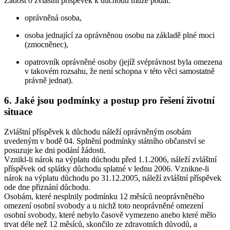
Žádost o zvláštní příspěvek k důchodu může podat:
oprávněná osoba,
osoba jednající za oprávněnou osobu na základě plné moci
(zmocněnec),
opatrovník oprávněné osoby (jejíž svéprávnost byla omezena
v takovém rozsahu, že není schopna v této věci samostatně
právně jednat).
6. Jaké jsou podmínky a postup pro řešení životní
situace
Zvláštní příspěvek k důchodu náleží oprávněným osobám
uvedeným v bodě 04. Splnění podmínky státního občanství se
posuzuje ke dni podání žádosti.
Vznikl-li nárok na výplatu důchodu před 1.1.2006, náleží zvláštní
příspěvek od splátky důchodu splatné v lednu 2006. Vznikne-li
nárok na výplatu důchodu po 31.12.2005, náleží zvláštní příspěvek
ode dne přiznání důchodu.
Osobám, které nesplnily podmínku 12 měsíců neoprávněného
omezení osobní svobody a u nichž toto neoprávněné omezení
osobní svobody, které nebylo časově vymezeno anebo které mělo
trvat déle než 12 měsíců, skončilo ze zdravotních důvodů, a