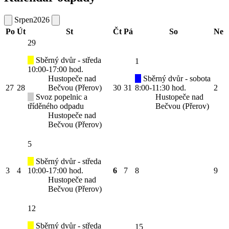
Srpen
2026
Po
Út
St
Čt
Pá
So
Ne
29
Sběrný dvůr - středa
1
10:00-17:00 hod.
Hustopeče nad
Sběrný dvůr - sobota
27
28
Bečvou (Přerov)
30
31
8:00-11:30 hod.
2
Svoz popelnic a
Hustopeče nad
tříděného odpadu
Bečvou (Přerov)
Hustopeče nad
Bečvou (Přerov)
5
Sběrný dvůr - středa
3
4
10:00-17:00 hod.
6
7
8
9
Hustopeče nad
Bečvou (Přerov)
12
Sběrný dvůr - středa
15