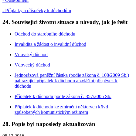
- Odškodnění
- Příplatky a příspěvky k důchodům
24. Související životní situace a návody, jak je řešit
Odchod do starobního důchodu
Invalidita a žádost o invalidní důchod
Vdovský důchod
Vdovecký důchod
Jednorázová peněžní částka (podle zákona č. 108/2009 Sb.)
nahrazující příplatek k důchodu a zvláštní příspěvek k
důchodu
Příplatek k důchodu podle zákona č. 357/2005 Sb.
Příplatek k důchodu ke zmírnění některých křivd
způsobených komunistickým režimem
28. Popis byl naposledy aktualizován
05.12.2016