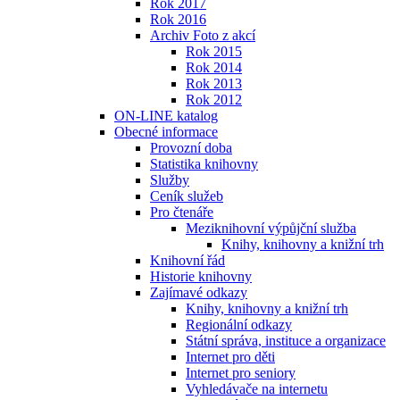
Rok 2017
Rok 2016
Archiv Foto z akcí
Rok 2015
Rok 2014
Rok 2013
Rok 2012
ON-LINE katalog
Obecné informace
Provozní doba
Statistika knihovny
Služby
Ceník služeb
Pro čtenáře
Meziknihovní výpůjční služba
Knihy, knihovny a knižní trh
Knihovní řád
Historie knihovny
Zajímavé odkazy
Knihy, knihovny a knižní trh
Regionální odkazy
Státní správa, instituce a organizace
Internet pro děti
Internet pro seniory
Vyhledávače na internetu