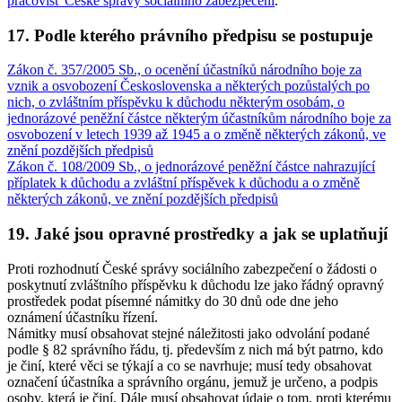
pracovišť České správy sociálního zabezpečení
.
17. Podle kterého právního předpisu se postupuje
Zákon č. 357/2005 Sb., o ocenění účastníků národního boje za
vznik a osvobození Československa a některých pozůstalých po
nich, o zvláštním příspěvku k důchodu některým osobám, o
jednorázové peněžní částce některým účastníkům národního boje za
osvobození v letech 1939 až 1945 a o změně některých zákonů, ve
znění pozdějších předpisů
Zákon č. 108/2009 Sb., o jednorázové peněžní částce nahrazující
příplatek k důchodu a zvláštní příspěvek k důchodu a o změně
některých zákonů, ve znění pozdějších předpisů
19. Jaké jsou opravné prostředky a jak se uplatňují
Proti rozhodnutí České správy sociálního zabezpečení o žádosti o
poskytnutí zvláštního příspěvku k důchodu lze jako řádný opravný
prostředek podat písemné námitky do 30 dnů ode dne jeho
oznámení účastníku řízení.
Námitky musí obsahovat stejné náležitosti jako odvolání podané
podle § 82 správního řádu, tj. především z nich má být patrno, kdo
je činí, které věci se týkají a co se navrhuje; musí tedy obsahovat
označení účastníka a správního orgánu, jemuž je určeno, a podpis
osoby, která je činí. Dále musí obsahovat údaje o tom, proti kterému