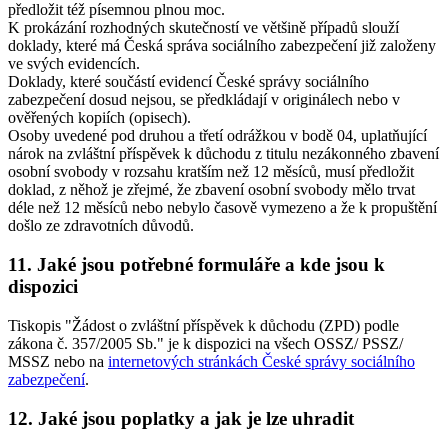
předložit též písemnou plnou moc.
K prokázání rozhodných skutečností ve většině případů slouží
doklady, které má Česká správa sociálního zabezpečení již založeny
ve svých evidencích.
Doklady, které součástí evidencí České správy sociálního
zabezpečení dosud nejsou, se předkládají v originálech nebo v
ověřených kopiích (opisech).
Osoby uvedené pod druhou a třetí odrážkou v bodě 04, uplatňující
nárok na zvláštní příspěvek k důchodu z titulu nezákonného zbavení
osobní svobody v rozsahu kratším než 12 měsíců, musí předložit
doklad, z něhož je zřejmé, že zbavení osobní svobody mělo trvat
déle než 12 měsíců nebo nebylo časově vymezeno a že k propuštění
došlo ze zdravotních důvodů.
11. Jaké jsou potřebné formuláře a kde jsou k
dispozici
Tiskopis "Žádost o zvláštní příspěvek k důchodu (ZPD) podle
zákona č. 357/2005 Sb." je k dispozici na všech OSSZ/ PSSZ/
MSSZ nebo na
internetových stránkách České správy sociálního
zabezpečení
.
12. Jaké jsou poplatky a jak je lze uhradit