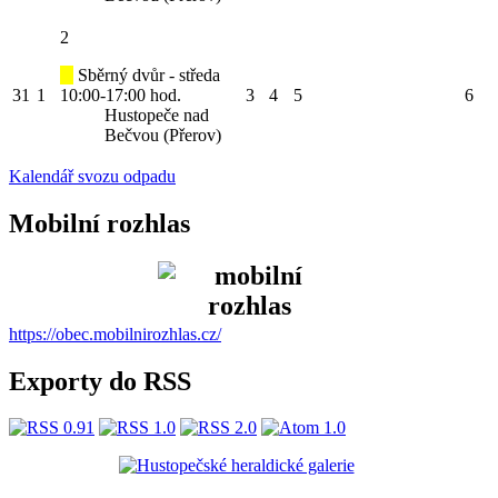
2
Sběrný dvůr - středa
31
1
10:00-17:00 hod.
3
4
5
6
Hustopeče nad
Bečvou (Přerov)
Kalendář svozu odpadu
Mobilní rozhlas
https://obec.mobilnirozhlas.cz/
Exporty do RSS