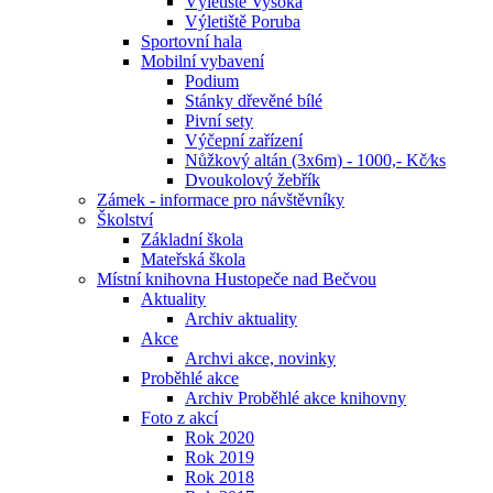
Výletiště Vysoká
Výletiště Poruba
Sportovní hala
Mobilní vybavení
Podium
Stánky dřevěné bílé
Pivní sety
Výčepní zařízení
Nůžkový altán (3x6m) - 1000,- Kč⁄ks
Dvoukolový žebřík
Zámek - informace pro návštěvníky
Školství
Základní škola
Mateřská škola
Místní knihovna Hustopeče nad Bečvou
Aktuality
Archiv aktuality
Akce
Archvi akce, novinky
Proběhlé akce
Archiv Proběhlé akce knihovny
Foto z akcí
Rok 2020
Rok 2019
Rok 2018