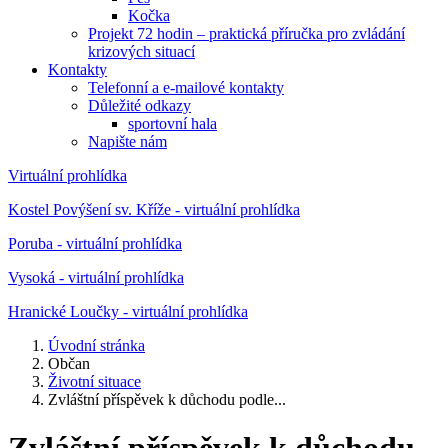
Kočka
Projekt 72 hodin – praktická příručka pro zvládání
krizových situací
Kontakty
Telefonní a e-mailové kontakty
Důležité odkazy
sportovní hala
Napište nám
Virtuální prohlídka
Kostel Povýšení sv. Kříže - virtuální prohlídka
Poruba - virtuální prohlídka
Vysoká - virtuální prohlídka
Hranické Loučky - virtuální prohlídka
Úvodní stránka
Občan
Životní situace
Zvláštní příspěvek k důchodu podle...