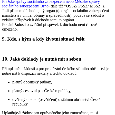
Pražské správy sociálního zabezpečení nebo Městské správy
sociálního zabezpečení Brno
(dále též "OSSZ/ PSSZ/ MSSZ").
Je-li plátcem důchodu jiný orgán (tj. orgán sociálního zabezpečení
ministerstev vnitra, obrany a spravedlnosti), podává se žádost o
zvláštní příspěvek k důchodu tomuto orgánu.
Podání žádosti o zvláštní příspěvek k důchodu není časově
omezeno.
9. Kde, s kým a kdy životní situaci řešit
10. Jaké doklady je nutné mít s sebou
Při uplatnění žádosti a pro prokázání českého státního občanství je
nutné mít k dispozici některý z těchto dokladů:
platný občanský průkaz,
platný cestovní pas České republiky,
ověřený doklad (osvědčení) o státním občanství České
republiky.
Uplatňuje-li žádost pro oprávněného jeho zmocněnec, musí