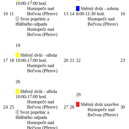
10:00-17:00 hod.
Hustopeče nad
Sběrný dvůr - sobota
10
11
Bečvou (Přerov)
13
14
8:00-11:30 hod.
16
Svoz popelnic a
Hustopeče nad
tříděného odpadu
Bečvou (Přerov)
Hustopeče nad
Bečvou (Přerov)
19
Sběrný dvůr - středa
17
18
10:00-17:00 hod.
20
21
22
23
Hustopeče nad
Bečvou (Přerov)
26
Sběrný dvůr - středa
29
10:00-17:00 hod.
Hustopeče nad
Sběrný dvůr uzavřen
24
25
Bečvou (Přerov)
27
28
30
Hustopeče nad
Svoz popelnic a
Bečvou (Přerov)
tříděného odpadu
Hustopeče nad
Bečvou (Přerov)