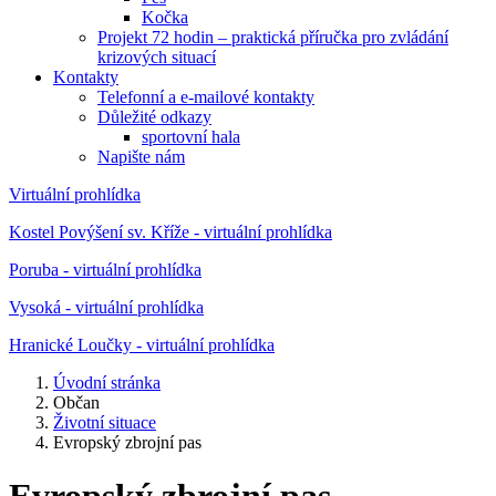
Kočka
Projekt 72 hodin – praktická příručka pro zvládání
krizových situací
Kontakty
Telefonní a e-mailové kontakty
Důležité odkazy
sportovní hala
Napište nám
Virtuální prohlídka
Kostel Povýšení sv. Kříže - virtuální prohlídka
Poruba - virtuální prohlídka
Vysoká - virtuální prohlídka
Hranické Loučky - virtuální prohlídka
Úvodní stránka
Občan
Životní situace
Evropský zbrojní pas