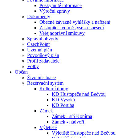
Poskytnuté informace
Výroční zprávy
Dokumenty
Obecně závazné vyhlášky a nařízení
Zastupitelstvo městyse - usnesení
Veřejnoprávní smlouvy
Správní obvody
CzechPoint
Územní plán
Povodňový plán
Profil zadavatele
Volby
Občan
Životní situace
Rezervační systém
Kulturní domy
KD Hustopeče nad Bečvou
KD Vysoká
KD Poruba
Zámek
Zámek - síň Konírna
Zámek - nádvoří
Výletiště
Výletiště Hustopeče nad Bečvou