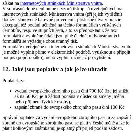
získat na
internetových stránkách Ministerstva vnitra
.
V současné době není nutné u vzorů tiskopisů uveřejněných na
internetových stránkách Ministerstva vnitra (při jejich vytištění)
dodržet stanovené barevné provedení - příslušné útvary policie
akceptují též podání učiněná na těchto formulářích vytištěných
černobíle, resp. ve stupních šedi, a to za předpokladu, že text
formulářů a vyplněné údaje jsou plně čitelné; u dvoustranných
formulářů se vyžaduje oboustranný tisk.
Formuláře uveřejněné na internetových stránkách Ministerstva vnitra
je možné vyplnit přímo v elektronické podobě, vytisknout a připojit
podpis (popř. razítko), nebo vyplnit ručně až po vytištění.
12. Jaké jsou poplatky a jak je lze uhradit
Poplatek za:
vydání evropského zbrojního pasu činí 700 Kč (lze jej snížit
až na 50 Kč, je-li žádost podána v důsledku změny jména
nebo příjmení fyzické osoby),
zapsání zbraně do evropského zbrojního pasu činí 100 Kč.
Správní poplatek za vydání evropského zbrojního pasu a za zapsání
zbraně do evropského zbrojního pasu se platí v české měně a lze jej
platit kolkovými známkami; je splatný při přijetí podání žádosti.