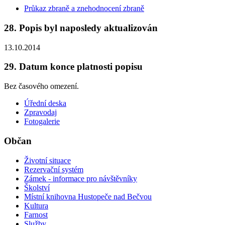
Průkaz zbraně a znehodnocení zbraně
28. Popis byl naposledy aktualizován
13.10.2014
29. Datum konce platnosti popisu
Bez časového omezení.
Úřední deska
Zpravodaj
Fotogalerie
Občan
Životní situace
Rezervační systém
Zámek - informace pro návštěvníky
Školství
Místní knihovna Hustopeče nad Bečvou
Kultura
Farnost
Služby