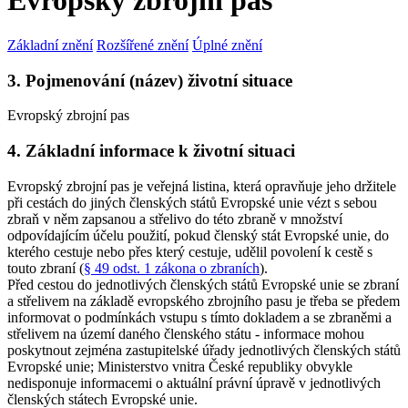
Evropský zbrojní pas
Základní znění
Rozšířené znění
Úplné znění
3. Pojmenování (název) životní situace
Evropský zbrojní pas
4. Základní informace k životní situaci
Evropský zbrojní pas je veřejná listina, která opravňuje jeho držitele
při cestách do jiných členských států Evropské unie vézt s sebou
zbraň v něm zapsanou a střelivo do této zbraně v množství
odpovídajícím účelu použití, pokud členský stát Evropské unie, do
kterého cestuje nebo přes který cestuje, udělil povolení k cestě s
touto zbraní (
§ 49 odst. 1 zákona o zbraních
).
Před cestou do jednotlivých členských států Evropské unie se zbraní
a střelivem na základě evropského zbrojního pasu je třeba se předem
informovat o podmínkách vstupu s tímto dokladem a se zbraněmi a
střelivem na území daného členského státu - informace mohou
poskytnout zejména zastupitelské úřady jednotlivých členských států
Evropské unie; Ministerstvo vnitra České republiky obvykle
nedisponuje informacemi o aktuální právní úpravě v jednotlivých
členských státech Evropské unie.