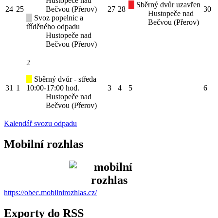
Hustopeče nad
Sběrný dvůr uzavřen
24
25
Bečvou (Přerov)
27
28
30
Hustopeče nad
Svoz popelnic a
Bečvou (Přerov)
tříděného odpadu
Hustopeče nad
Bečvou (Přerov)
2
Sběrný dvůr - středa
31
1
10:00-17:00 hod.
3
4
5
6
Hustopeče nad
Bečvou (Přerov)
Kalendář svozu odpadu
Mobilní rozhlas
https://obec.mobilnirozhlas.cz/
Exporty do RSS