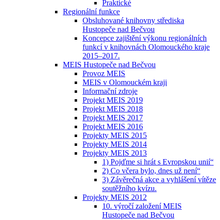
Praktické
Regionální funkce
Obsluhované knihovny střediska
Hustopeče nad Bečvou
Koncepce zajištění výkonu regionálních
funkcí v knihovnách Olomouckého kraje
2015–2017.
MEIS Hustopeče nad Bečvou
Provoz MEIS
MEIS v Olomouckém kraji
Informační zdroje
Projekt MEIS 2019
Projekt MEIS 2018
Projekt MEIS 2017
Projekt MEIS 2016
Projekty MEIS 2015
Projekty MEIS 2014
Projekty MEIS 2013
1) Pojďme si hrát s Evropskou unií“
2) Co včera bylo, dnes už není“
3) Závěrečná akce a vyhlášení vítěze
soutěžního kvízu.
Projekty MEIS 2012
10. výročí založení MEIS
Hustopeče nad Bečvou