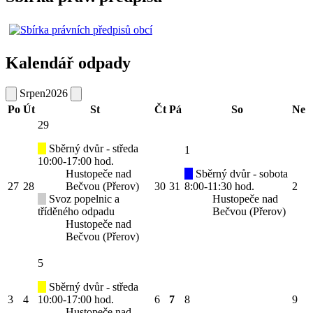
Kalendář odpady
Srpen
2026
Po
Út
St
Čt
Pá
So
Ne
29
Sběrný dvůr - středa
1
10:00-17:00 hod.
Hustopeče nad
Sběrný dvůr - sobota
27
28
Bečvou (Přerov)
30
31
8:00-11:30 hod.
2
Svoz popelnic a
Hustopeče nad
tříděného odpadu
Bečvou (Přerov)
Hustopeče nad
Bečvou (Přerov)
5
Sběrný dvůr - středa
3
4
10:00-17:00 hod.
6
7
8
9
Hustopeče nad