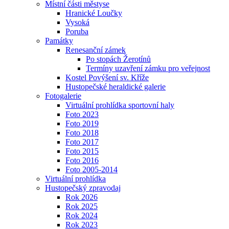
Místní části městyse
Hranické Loučky
Vysoká
Poruba
Památky
Renesanční zámek
Po stopách Žerotínů
Termíny uzavření zámku pro veřejnost
Kostel Povýšení sv. Kříže
Hustopečské heraldické galerie
Fotogalerie
Virtuální prohlídka sportovní haly
Foto 2023
Foto 2019
Foto 2018
Foto 2017
Foto 2015
Foto 2016
Foto 2005-2014
Virtuální prohlídka
Hustopečský zpravodaj
Rok 2026
Rok 2025
Rok 2024
Rok 2023