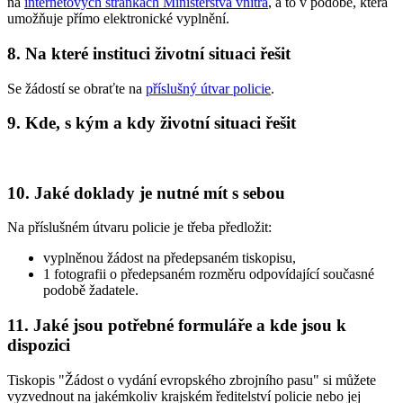
na
internetových stránkách Ministerstva vnitra
, a to v podobě, která
umožňuje přímo elektronické vyplnění.
8. Na které instituci životní situaci řešit
Se žádostí se obraťte na
příslušný útvar policie
.
9. Kde, s kým a kdy životní situaci řešit
10. Jaké doklady je nutné mít s sebou
Na příslušném útvaru policie je třeba předložit:
vyplněnou žádost na předepsaném tiskopisu,
1 fotografii o předepsaném rozměru odpovídající současné
podobě žadatele.
11. Jaké jsou potřebné formuláře a kde jsou k
dispozici
Tiskopis "Žádost o vydání evropského zbrojního pasu" si můžete
vyzvednout na jakémkoliv krajském ředitelství policie nebo jej