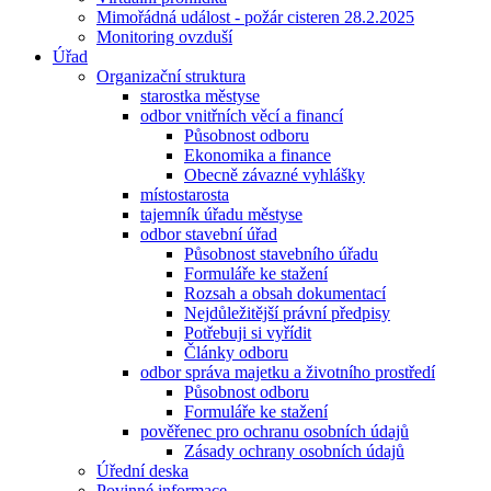
Mimořádná událost - požár cisteren 28.2.2025
Monitoring ovzduší
Úřad
Organizační struktura
starostka městyse
odbor vnitřních věcí a financí
Působnost odboru
Ekonomika a finance
Obecně závazné vyhlášky
místostarosta
tajemník úřadu městyse
odbor stavební úřad
Působnost stavebního úřadu
Formuláře ke stažení
Rozsah a obsah dokumentací
Nejdůležitější právní předpisy
Potřebuji si vyřídit
Články odboru
odbor správa majetku a životního prostředí
Působnost odboru
Formuláře ke stažení
pověřenec pro ochranu osobních údajů
Zásady ochrany osobních údajů
Úřední deska
Povinné informace