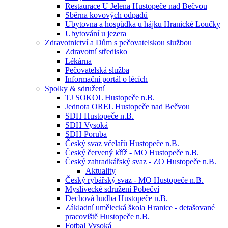
Restaurace U Jelena Hustopeče nad Bečvou
Sběrna kovových odpadů
Ubytovna a hospůdka u hájku Hranické Loučky
Ubytování u jezera
Zdravotnictví a Dům s pečovatelskou službou
Zdravotní středisko
Lékárna
Pečovatelská služba
Informační portál o lécích
Spolky & sdružení
TJ SOKOL Hustopeče n.B.
Jednota OREL Hustopeče nad Bečvou
SDH Hustopeče n.B.
SDH Vysoká
SDH Poruba
Český svaz včelařů Hustopeče n.B.
Český červený kříž - MO Hustopeče n.B.
Český zahradkářský svaz - ZO Hustopeče n.B.
Aktuality
Český rybářský svaz - MO Hustopeče n.B.
Myslivecké sdružení Pobečví
Dechová hudba Hustopeče n.B.
Základní umělecká škola Hranice - detašované
pracoviště Hustopeče n.B.
Fotbal Vysoká