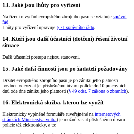
13. Jaké jsou lhůty pro vyřízení
Na řízení o vydání evropského zbrojního pasu se vztahuje
správní
řád
.
Lhůty pro vyřízení upravuje
§ 71 správního řádu
.
14. Kteří jsou další účastníci (dotčení) řešení životní
situace
Další účastníci postupu nejsou stanoveni.
15. Jaké další činnosti jsou po žadateli požadovány
Držitel evropského zbrojního pasu je po zániku jeho platnosti
povinen odevzdat jej příslušnému útvaru policie do 10 pracovních
dnů ode dne zániku jeho platnosti (
§ 49 odst. 7 zákona o zbraních
).
16. Elektronická služba, kterou lze využít
Elektronicky vyplněné formuláře (uveřejněné na
internetových
stránkách Ministerstva vnitra
) je možné zaslat příslušnému útvaru
policie též elektronicky, a to: