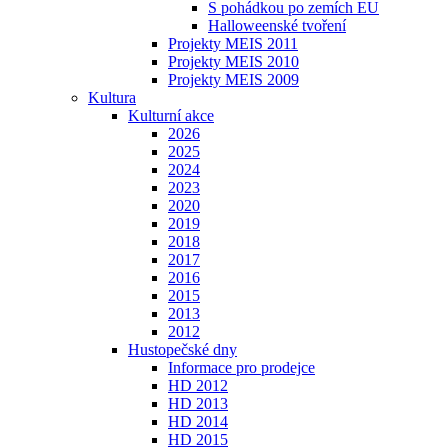
S pohádkou po zemích EU
Halloweenské tvoření
Projekty MEIS 2011
Projekty MEIS 2010
Projekty MEIS 2009
Kultura
Kulturní akce
2026
2025
2024
2023
2020
2019
2018
2017
2016
2015
2013
2012
Hustopečské dny
Informace pro prodejce
HD 2012
HD 2013
HD 2014
HD 2015