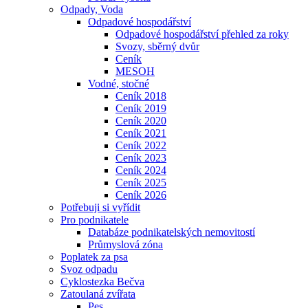
Odpady, Voda
Odpadové hospodářství
Odpadové hospodářství přehled za roky
Svozy, sběrný dvůr
Ceník
MESOH
Vodné, stočné
Ceník 2018
Ceník 2019
Ceník 2020
Ceník 2021
Ceník 2022
Ceník 2023
Ceník 2024
Ceník 2025
Ceník 2026
Potřebuji si vyřídit
Pro podnikatele
Databáze podnikatelských nemovitostí
Průmyslová zóna
Poplatek za psa
Svoz odpadu
Cyklostezka Bečva
Zatoulaná zvířata
Pes