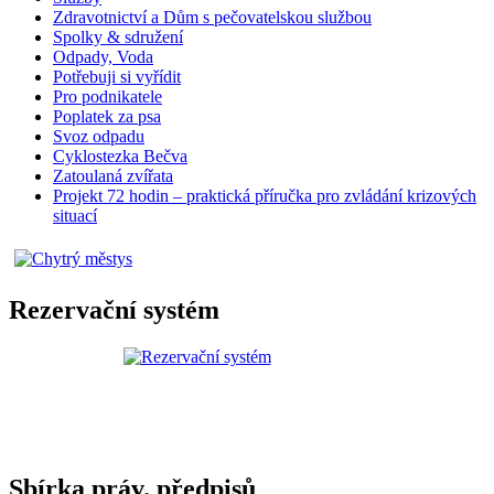
Zdravotnictví a Dům s pečovatelskou službou
Spolky & sdružení
Odpady, Voda
Potřebuji si vyřídit
Pro podnikatele
Poplatek za psa
Svoz odpadu
Cyklostezka Bečva
Zatoulaná zvířata
Projekt 72 hodin – praktická příručka pro zvládání krizových
situací
Rezervační systém
Sbírka práv. předpisů