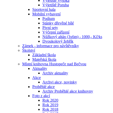
Výletiště Vysoká
Výletiště Poruba
Sportovní hala
Mobilní vybavení
Podium
Stánky dřevěné bílé
Pivní sety
Výčepní zařízení
Nůžkový altán (3x6m) - 1000,- Kč⁄ks
Dvoukolový žebřík
Zámek - informace pro návštěvníky
Školství
Základní škola
Mateřská škola
Místní knihovna Hustopeče nad Bečvou
Aktuality
Archiv aktuality
Akce
Archvi akce, novinky
Proběhlé akce
Archiv Proběhlé akce knihovny
Foto z akcí
Rok 2020
Rok 2019
Rok 2018