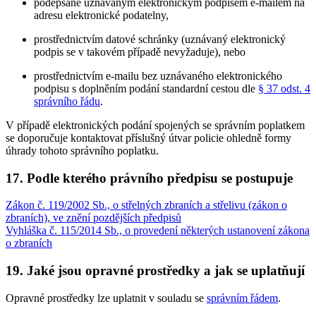
podepsané uznávaným elektronickým podpisem e-mailem na
adresu elektronické podatelny,
prostřednictvím datové schránky (uznávaný elektronický
podpis se v takovém případě nevyžaduje), nebo
prostřednictvím e-mailu bez uznávaného elektronického
podpisu s doplněním podání standardní cestou dle
§ 37 odst. 4
správního řádu
.
V případě elektronických podání spojených se správním poplatkem
se doporučuje kontaktovat příslušný útvar policie ohledně formy
úhrady tohoto správního poplatku.
17. Podle kterého právního předpisu se postupuje
Zákon č. 119/2002 Sb., o střelných zbraních a střelivu (zákon o
zbraních), ve znění pozdějších předpisů
Vyhláška č. 115/2014 Sb., o provedení některých ustanovení zákona
o zbraních
19. Jaké jsou opravné prostředky a jak se uplatňují
Opravné prostředky lze uplatnit v souladu se
správním řádem
.