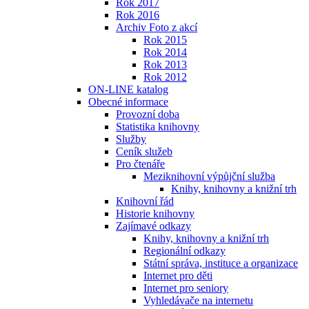
Rok 2017
Rok 2016
Archiv Foto z akcí
Rok 2015
Rok 2014
Rok 2013
Rok 2012
ON-LINE katalog
Obecné informace
Provozní doba
Statistika knihovny
Služby
Ceník služeb
Pro čtenáře
Meziknihovní výpůjční služba
Knihy, knihovny a knižní trh
Knihovní řád
Historie knihovny
Zajímavé odkazy
Knihy, knihovny a knižní trh
Regionální odkazy
Státní správa, instituce a organizace
Internet pro děti
Internet pro seniory
Vyhledávače na internetu