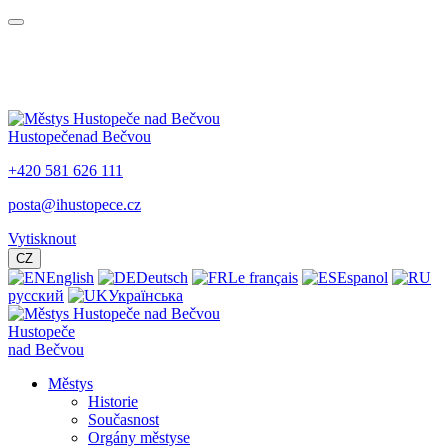
Hustopeče
nad Bečvou
+420 581 626 111
posta@ihustopece.cz
Vytisknout
CZ
English
Deutsch
Le français
Espanol
русский
Українська
Hustopeče
nad Bečvou
Městys
Historie
Současnost
Orgány městyse