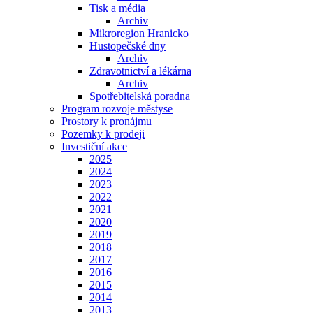
Tisk a média
Archiv
Mikroregion Hranicko
Hustopečské dny
Archiv
Zdravotnictví a lékárna
Archiv
Spotřebitelská poradna
Program rozvoje městyse
Prostory k pronájmu
Pozemky k prodeji
Investiční akce
2025
2024
2023
2022
2021
2020
2019
2018
2017
2016
2015
2014
2013