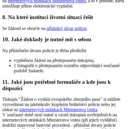
na
internetových stránkách Ministerstva vnitra
, a to v podobě, která
umožňuje přímo elektronické vyplnění.
8. Na které instituci životní situaci řešit
Se žádostí se obraťte na
příslušný útvar policie
.
10. Jaké doklady je nutné mít s sebou
Na příslušném útvaru policie je třeba předložit:
vyplněnou žádost na předepsaném tiskopisu,
1 fotografii o předepsaném rozměru odpovídající současné
podobě žadatele.
11. Jaké jsou potřebné formuláře a kde jsou k
dispozici
Tiskopis "Žádost o vydání evropského zbrojního pasu" si můžete
vyzvednout na jakémkoliv krajském ředitelství policie nebo jej
získat na
internetových stránkách Ministerstva vnitra
.
V současné době není nutné u vzorů tiskopisů uveřejněných na
internetových stránkách Ministerstva vnitra (při jejich vytištění)
dodržet stanovené barevné provedení - příslušné útvary policie