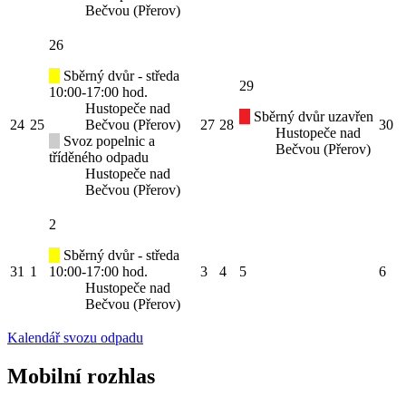
Bečvou (Přerov)
26
Sběrný dvůr - středa
29
10:00-17:00 hod.
Hustopeče nad
Sběrný dvůr uzavřen
24
25
Bečvou (Přerov)
27
28
30
Hustopeče nad
Svoz popelnic a
Bečvou (Přerov)
tříděného odpadu
Hustopeče nad
Bečvou (Přerov)
2
Sběrný dvůr - středa
31
1
10:00-17:00 hod.
3
4
5
6
Hustopeče nad
Bečvou (Přerov)
Kalendář svozu odpadu
Mobilní rozhlas