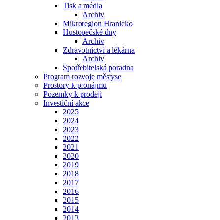
Tisk a média
Archiv
Mikroregion Hranicko
Hustopečské dny
Archiv
Zdravotnictví a lékárna
Archiv
Spotřebitelská poradna
Program rozvoje městyse
Prostory k pronájmu
Pozemky k prodeji
Investiční akce
2025
2024
2023
2022
2021
2020
2019
2018
2017
2016
2015
2014
2013