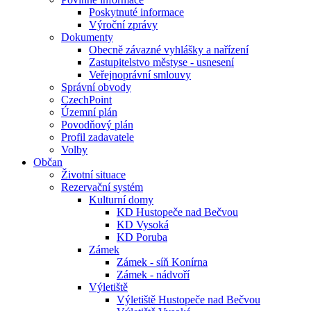
Poskytnuté informace
Výroční zprávy
Dokumenty
Obecně závazné vyhlášky a nařízení
Zastupitelstvo městyse - usnesení
Veřejnoprávní smlouvy
Správní obvody
CzechPoint
Územní plán
Povodňový plán
Profil zadavatele
Volby
Občan
Životní situace
Rezervační systém
Kulturní domy
KD Hustopeče nad Bečvou
KD Vysoká
KD Poruba
Zámek
Zámek - síň Konírna
Zámek - nádvoří
Výletiště
Výletiště Hustopeče nad Bečvou