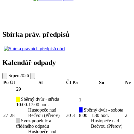
Sbírka práv. předpisů
Kalendář odpady
Srpen
2026
Po
Út
St
Čt
Pá
So
Ne
29
Sběrný dvůr - středa
1
10:00-17:00 hod.
Hustopeče nad
Sběrný dvůr - sobota
27
28
Bečvou (Přerov)
30
31
8:00-11:30 hod.
2
Svoz popelnic a
Hustopeče nad
tříděného odpadu
Bečvou (Přerov)
Hustopeče nad