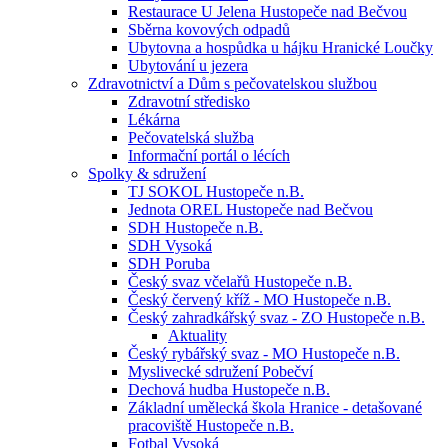
Restaurace U Jelena Hustopeče nad Bečvou
Sběrna kovových odpadů
Ubytovna a hospůdka u hájku Hranické Loučky
Ubytování u jezera
Zdravotnictví a Dům s pečovatelskou službou
Zdravotní středisko
Lékárna
Pečovatelská služba
Informační portál o lécích
Spolky & sdružení
TJ SOKOL Hustopeče n.B.
Jednota OREL Hustopeče nad Bečvou
SDH Hustopeče n.B.
SDH Vysoká
SDH Poruba
Český svaz včelařů Hustopeče n.B.
Český červený kříž - MO Hustopeče n.B.
Český zahradkářský svaz - ZO Hustopeče n.B.
Aktuality
Český rybářský svaz - MO Hustopeče n.B.
Myslivecké sdružení Pobečví
Dechová hudba Hustopeče n.B.
Základní umělecká škola Hranice - detašované
pracoviště Hustopeče n.B.
Fotbal Vysoká