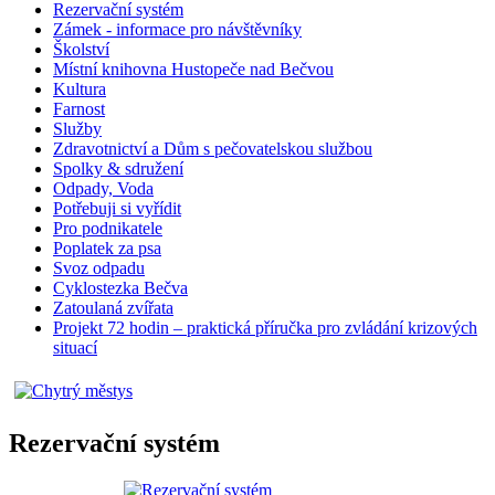
Rezervační systém
Zámek - informace pro návštěvníky
Školství
Místní knihovna Hustopeče nad Bečvou
Kultura
Farnost
Služby
Zdravotnictví a Dům s pečovatelskou službou
Spolky & sdružení
Odpady, Voda
Potřebuji si vyřídit
Pro podnikatele
Poplatek za psa
Svoz odpadu
Cyklostezka Bečva
Zatoulaná zvířata
Projekt 72 hodin – praktická příručka pro zvládání krizových
situací
Rezervační systém