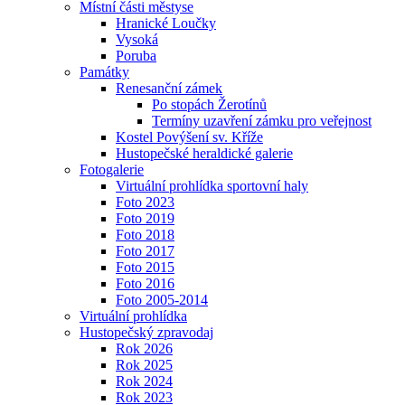
Místní části městyse
Hranické Loučky
Vysoká
Poruba
Památky
Renesanční zámek
Po stopách Žerotínů
Termíny uzavření zámku pro veřejnost
Kostel Povýšení sv. Kříže
Hustopečské heraldické galerie
Fotogalerie
Virtuální prohlídka sportovní haly
Foto 2023
Foto 2019
Foto 2018
Foto 2017
Foto 2015
Foto 2016
Foto 2005-2014
Virtuální prohlídka
Hustopečský zpravodaj
Rok 2026
Rok 2025
Rok 2024
Rok 2023