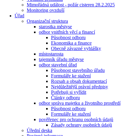
Mimořádná událost - požár cisteren 28.2.2025
Monitoring ovzduší
Úřad
Organizační struktura
starostka městyse
odbor vnitřních věcí a financí
Působnost odboru
Ekonomika a finance
Obecně závazné vyhlášky
místostarosta
tajemník úřadu městyse
odbor stavební úřad
Působnost stavebního úřadu
Formuláře ke stažení
Rozsah a obsah dokumentací
Nejdůležitější právní předpisy
Potřebuji si vyřídit
Články odboru
odbor správa majetku a životního prostředí
Působnost odboru
Formuláře ke stažení
pověřenec pro ochranu osobních údajů
Zásady ochrany osobních údajů
Úřední deska
Povinné informace