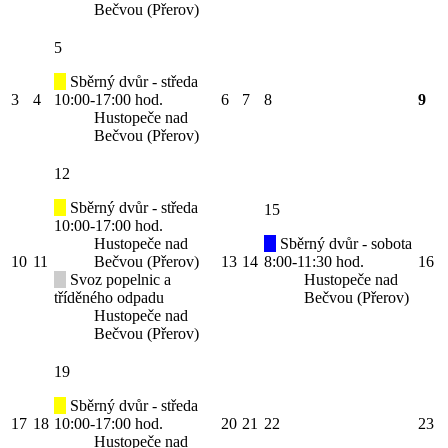
Bečvou (Přerov)
5
Sběrný dvůr - středa
3
4
10:00-17:00 hod.
6
7
8
9
Hustopeče nad
Bečvou (Přerov)
12
Sběrný dvůr - středa
15
10:00-17:00 hod.
Hustopeče nad
Sběrný dvůr - sobota
10
11
Bečvou (Přerov)
13
14
8:00-11:30 hod.
16
Svoz popelnic a
Hustopeče nad
tříděného odpadu
Bečvou (Přerov)
Hustopeče nad
Bečvou (Přerov)
19
Sběrný dvůr - středa
17
18
10:00-17:00 hod.
20
21
22
23
Hustopeče nad