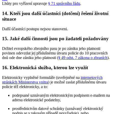
Lhůty pro vyřízení upravuje
§ 71 správního řádu
.
14. Kteří jsou další účastníci (dotčení) řešení životní
situace
Další účastníci postupu nejsou stanoveni.
15. Jaké další činnosti jsou po žadateli požadovány
Držitel evropského zbrojního pasu je po zániku jeho platnosti
povinen odevzdat jej příslušnému útvaru policie do 10 pracovních
dnů ode dne zániku jeho platnosti (
§ 49 odst. 7 zákona o zbraních
).
16. Elektronická služba, kterou lze využít
Elektronicky vyplněné formuláře (uveřejněné na
internetových
stránkách Ministerstva vnitra
) je možné zaslat příslušnému útvaru
policie též elektronicky, a to:
podepsané uznávaným elektronickým podpisem e-mailem na
adresu elektronické podatelny,
prostřednictvím datové schránky (uznávaný elektronický
podpis se v takovém případě nevyžaduje), nebo