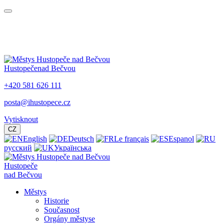
Hustopeče
nad Bečvou
+420 581 626 111
posta@ihustopece.cz
Vytisknout
CZ
English
Deutsch
Le français
Espanol
русский
Українська
Hustopeče
nad Bečvou
Městys
Historie
Současnost
Orgány městyse