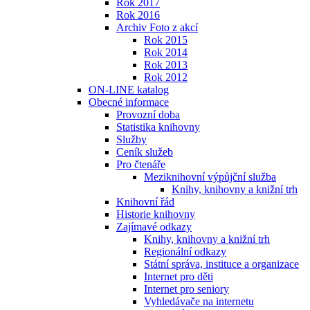
Rok 2017
Rok 2016
Archiv Foto z akcí
Rok 2015
Rok 2014
Rok 2013
Rok 2012
ON-LINE katalog
Obecné informace
Provozní doba
Statistika knihovny
Služby
Ceník služeb
Pro čtenáře
Meziknihovní výpůjční služba
Knihy, knihovny a knižní trh
Knihovní řád
Historie knihovny
Zajímavé odkazy
Knihy, knihovny a knižní trh
Regionální odkazy
Státní správa, instituce a organizace
Internet pro děti
Internet pro seniory
Vyhledávače na internetu