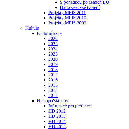
S pohádkou po zemích EU
Halloweenské tvoření
Projekty MEIS 2011
Projekty MEIS 2010
Projekty MEIS 2009
Kultura
Kulturní akce
2026
2025
2024
2023
2020
2019
2018
2017
2016
2015
2013
2012
Hustopečské dny
Informace pro prodejce
HD 2012
HD 2013
HD 2014
HD 2015