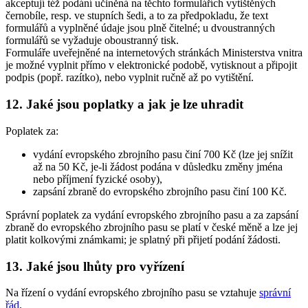
akceptují též podání učiněná na těchto formulářích vytištěných
černobíle, resp. ve stupních šedi, a to za předpokladu, že text
formulářů a vyplněné údaje jsou plně čitelné; u dvoustranných
formulářů se vyžaduje oboustranný tisk.
Formuláře uveřejněné na internetových stránkách Ministerstva vnitra
je možné vyplnit přímo v elektronické podobě, vytisknout a připojit
podpis (popř. razítko), nebo vyplnit ručně až po vytištění.
12. Jaké jsou poplatky a jak je lze uhradit
Poplatek za:
vydání evropského zbrojního pasu činí 700 Kč (lze jej snížit
až na 50 Kč, je-li žádost podána v důsledku změny jména
nebo příjmení fyzické osoby),
zapsání zbraně do evropského zbrojního pasu činí 100 Kč.
Správní poplatek za vydání evropského zbrojního pasu a za zapsání
zbraně do evropského zbrojního pasu se platí v české měně a lze jej
platit kolkovými známkami; je splatný při přijetí podání žádosti.
13. Jaké jsou lhůty pro vyřízení
Na řízení o vydání evropského zbrojního pasu se vztahuje
správní
řád
.