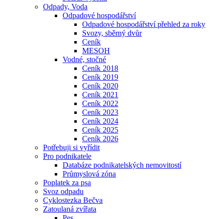
Odpady, Voda
Odpadové hospodářství
Odpadové hospodářství přehled za roky
Svozy, sběrný dvůr
Ceník
MESOH
Vodné, stočné
Ceník 2018
Ceník 2019
Ceník 2020
Ceník 2021
Ceník 2022
Ceník 2023
Ceník 2024
Ceník 2025
Ceník 2026
Potřebuji si vyřídit
Pro podnikatele
Databáze podnikatelských nemovitostí
Průmyslová zóna
Poplatek za psa
Svoz odpadu
Cyklostezka Bečva
Zatoulaná zvířata
Pes