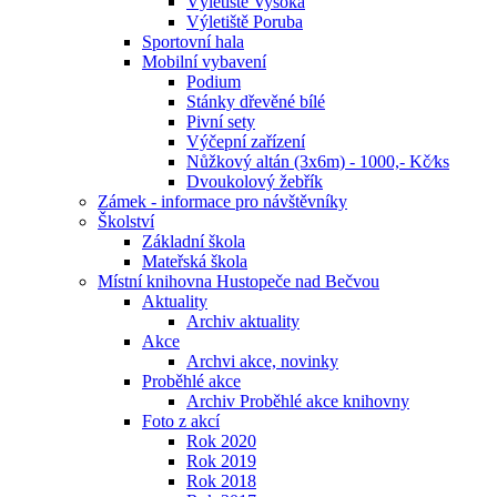
Výletiště Vysoká
Výletiště Poruba
Sportovní hala
Mobilní vybavení
Podium
Stánky dřevěné bílé
Pivní sety
Výčepní zařízení
Nůžkový altán (3x6m) - 1000,- Kč⁄ks
Dvoukolový žebřík
Zámek - informace pro návštěvníky
Školství
Základní škola
Mateřská škola
Místní knihovna Hustopeče nad Bečvou
Aktuality
Archiv aktuality
Akce
Archvi akce, novinky
Proběhlé akce
Archiv Proběhlé akce knihovny
Foto z akcí
Rok 2020
Rok 2019
Rok 2018