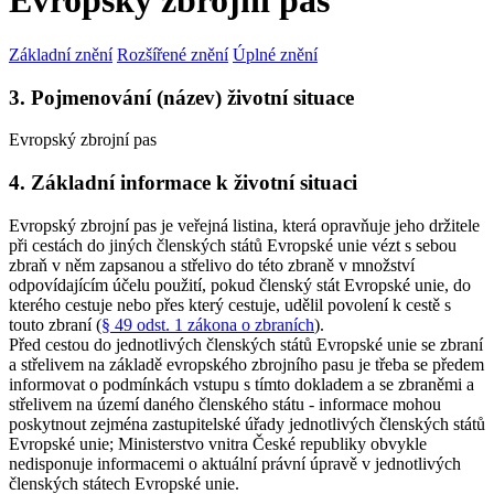
Evropský zbrojní pas
Základní znění
Rozšířené znění
Úplné znění
3. Pojmenování (název) životní situace
Evropský zbrojní pas
4. Základní informace k životní situaci
Evropský zbrojní pas je veřejná listina, která opravňuje jeho držitele
při cestách do jiných členských států Evropské unie vézt s sebou
zbraň v něm zapsanou a střelivo do této zbraně v množství
odpovídajícím účelu použití, pokud členský stát Evropské unie, do
kterého cestuje nebo přes který cestuje, udělil povolení k cestě s
touto zbraní (
§ 49 odst. 1 zákona o zbraních
).
Před cestou do jednotlivých členských států Evropské unie se zbraní
a střelivem na základě evropského zbrojního pasu je třeba se předem
informovat o podmínkách vstupu s tímto dokladem a se zbraněmi a
střelivem na území daného členského státu - informace mohou
poskytnout zejména zastupitelské úřady jednotlivých členských států
Evropské unie; Ministerstvo vnitra České republiky obvykle
nedisponuje informacemi o aktuální právní úpravě v jednotlivých
členských státech Evropské unie.