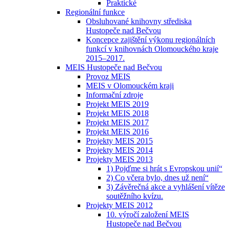
Praktické
Regionální funkce
Obsluhované knihovny střediska
Hustopeče nad Bečvou
Koncepce zajištění výkonu regionálních
funkcí v knihovnách Olomouckého kraje
2015–2017.
MEIS Hustopeče nad Bečvou
Provoz MEIS
MEIS v Olomouckém kraji
Informační zdroje
Projekt MEIS 2019
Projekt MEIS 2018
Projekt MEIS 2017
Projekt MEIS 2016
Projekty MEIS 2015
Projekty MEIS 2014
Projekty MEIS 2013
1) Pojďme si hrát s Evropskou unií“
2) Co včera bylo, dnes už není“
3) Závěrečná akce a vyhlášení vítěze
soutěžního kvízu.
Projekty MEIS 2012
10. výročí založení MEIS
Hustopeče nad Bečvou