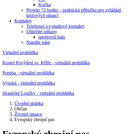
Kočka
Projekt 72 hodin – praktická příručka pro zvládání
krizových situací
Kontakty
Telefonní a e-mailové kontakty
Důležité odkazy
sportovní hala
Napište nám
Virtuální prohlídka
Kostel Povýšení sv. Kříže - virtuální prohlídka
Poruba - virtuální prohlídka
Vysoká - virtuální prohlídka
Hranické Loučky - virtuální prohlídka
Úvodní stránka
Občan
Životní situace
Evropský zbrojní pas