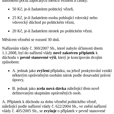
násobkem počtu započatých měsíců věznění a částky:
50 Kč, je-li žadatelem politický vězeň,
25 Kč, je-li žadatelem osoba pobírající vdovský nebo
vdovecký důchod po politickém vězni,
20 Kč, je-li žadatelem sirotek po politickém vězni.
Měsícem věznění se rozumí 30 dnů.
Nařízením vlády č. 369/2007 Sb., které nabylo účinnosti dnem
1.1.2008, byl do nařízení vlády
nově zakotven příplatek
k
důchodu v
pevně stanovené výši
, který je koncipován dvojím
způsobem:
A. jednak jako
zvýšení
příplatku, na jehož poskytování vznikl
některým oprávněným osobám nárok podle dosavadní právní
úpravy,
B. jednak jako
zcela nová dávka
náležející třem nově
definovaným skupinám oprávněných osob.
A. Příplatek k důchodu za dobu věznění politického vězně,
náležející podle nařízení vlády č. 622/2004 Sb., ve znění nařízení
vlády č. 405/2005 Sb., se
zvyšuje
o příplatek v pevně stanovené