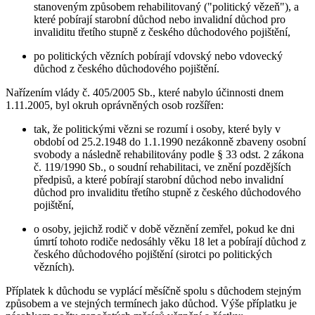
stanoveným způsobem rehabilitovaný ("politický vězeň"), a
které pobírají starobní důchod nebo invalidní důchod pro
invaliditu třetího stupně z českého důchodového pojištění,
po politických vězních pobírají vdovský nebo vdovecký
důchod z českého důchodového pojištění.
Nařízením vlády č. 405/2005 Sb., které nabylo účinnosti dnem
1.11.2005, byl okruh oprávněných osob rozšířen:
tak, že politickými vězni se rozumí i osoby, které byly v
období od 25.2.1948 do 1.1.1990 nezákonně zbaveny osobní
svobody a následně rehabilitovány podle § 33 odst. 2 zákona
č. 119/1990 Sb., o soudní rehabilitaci, ve znění pozdějších
předpisů, a které pobírají starobní důchod nebo invalidní
důchod pro invaliditu třetího stupně z českého důchodového
pojištění,
o osoby, jejichž rodič v době věznění zemřel, pokud ke dni
úmrtí tohoto rodiče nedosáhly věku 18 let a pobírají důchod z
českého důchodového pojištění (sirotci po politických
vězních).
Příplatek k důchodu se vyplácí měsíčně spolu s důchodem stejným
způsobem a ve stejných termínech jako důchod. Výše příplatku je