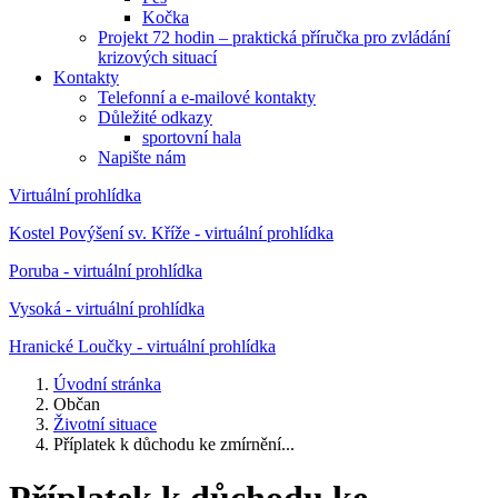
Kočka
Projekt 72 hodin – praktická příručka pro zvládání
krizových situací
Kontakty
Telefonní a e-mailové kontakty
Důležité odkazy
sportovní hala
Napište nám
Virtuální prohlídka
Kostel Povýšení sv. Kříže - virtuální prohlídka
Poruba - virtuální prohlídka
Vysoká - virtuální prohlídka
Hranické Loučky - virtuální prohlídka
Úvodní stránka
Občan
Životní situace
Příplatek k důchodu ke zmírnění...