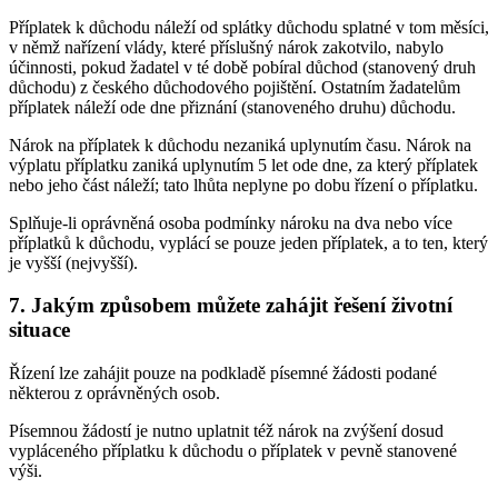
Příplatek k důchodu náleží od splátky důchodu splatné v tom měsíci,
v němž nařízení vlády, které příslušný nárok zakotvilo, nabylo
účinnosti, pokud žadatel v té době pobíral důchod (stanovený druh
důchodu) z českého důchodového pojištění. Ostatním žadatelům
příplatek náleží ode dne přiznání (stanoveného druhu) důchodu.
Nárok na příplatek k důchodu nezaniká uplynutím času. Nárok na
výplatu příplatku zaniká uplynutím 5 let ode dne, za který příplatek
nebo jeho část náleží; tato lhůta neplyne po dobu řízení o příplatku.
Splňuje-li oprávněná osoba podmínky nároku na dva nebo více
příplatků k důchodu, vyplácí se pouze jeden příplatek, a to ten, který
je vyšší (nejvyšší).
7. Jakým způsobem můžete zahájit řešení životní
situace
Řízení lze zahájit pouze na podkladě písemné žádosti podané
některou z oprávněných osob.
Písemnou žádostí je nutno uplatnit též nárok na zvýšení dosud
vypláceného příplatku k důchodu o příplatek v pevně stanovené
výši.