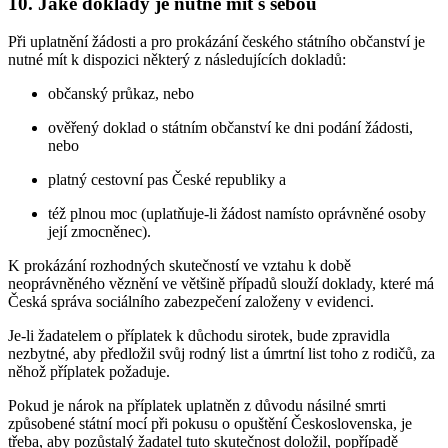
10. Jaké doklady je nutné mít s sebou
Při uplatnění žádosti a pro prokázání českého státního občanství je
nutné mít k dispozici některý z následujících dokladů:
občanský průkaz, nebo
ověřený doklad o státním občanství ke dni podání žádosti,
nebo
platný cestovní pas České republiky a
též plnou moc (uplatňuje-li žádost namísto oprávněné osoby
její zmocněnec).
K prokázání rozhodných skutečností ve vztahu k době
neoprávněného věznění ve většině případů slouží doklady, které má
Česká správa sociálního zabezpečení založeny v evidenci.
Je-li žadatelem o příplatek k důchodu sirotek, bude zpravidla
nezbytné, aby předložil svůj rodný list a úmrtní list toho z rodičů, za
něhož příplatek požaduje.
Pokud je nárok na příplatek uplatněn z důvodu násilné smrti
způsobené státní mocí při pokusu o opuštění Československa, je
třeba, aby pozůstalý žadatel tuto skutečnost doložil, popřípadě