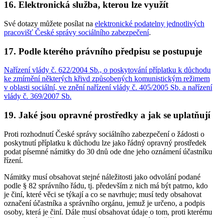
16. Elektronická služba, kterou lze využít
Své dotazy můžete posílat na
elektronické podatelny jednotlivých
pracovišť České správy sociálního zabezpečení
.
17. Podle kterého právního předpisu se postupuje
Nařízení vlády č. 622/2004 Sb., o poskytování příplatku k důchodu
ke zmírnění některých křivd způsobených komunistickým režimem
v oblasti sociální, ve znění nařízení vlády č. 405/2005 Sb. a nařízení
vlády č. 369/2007 Sb.
19. Jaké jsou opravné prostředky a jak se uplatňují
Proti rozhodnutí České správy sociálního zabezpečení o žádosti o
poskytnutí příplatku k důchodu lze jako řádný opravný prostředek
podat písemné námitky do 30 dnů ode dne jeho oznámení účastníku
řízení.
Námitky musí obsahovat stejné náležitosti jako odvolání podané
podle § 82 správního řádu, tj. především z nich má být patrno, kdo
je činí, které věci se týkají a co se navrhuje; musí tedy obsahovat
označení účastníka a správního orgánu, jemuž je určeno, a podpis
osoby, která je činí. Dále musí obsahovat údaje o tom, proti kterému