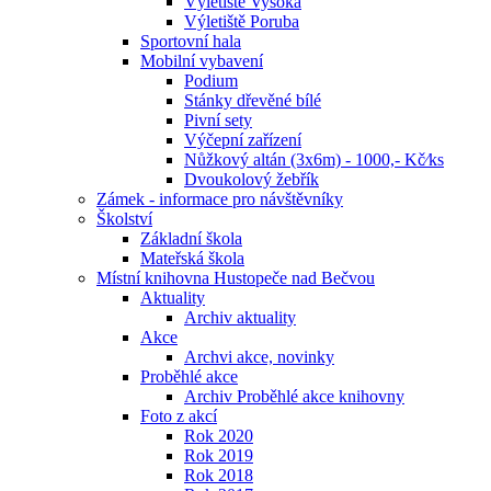
Výletiště Vysoká
Výletiště Poruba
Sportovní hala
Mobilní vybavení
Podium
Stánky dřevěné bílé
Pivní sety
Výčepní zařízení
Nůžkový altán (3x6m) - 1000,- Kč⁄ks
Dvoukolový žebřík
Zámek - informace pro návštěvníky
Školství
Základní škola
Mateřská škola
Místní knihovna Hustopeče nad Bečvou
Aktuality
Archiv aktuality
Akce
Archvi akce, novinky
Proběhlé akce
Archiv Proběhlé akce knihovny
Foto z akcí
Rok 2020
Rok 2019
Rok 2018