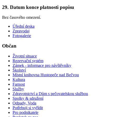
29. Datum konce platnosti popisu
Bez časového omezení.
Úřední deska
Zpravodaj
Fotogalerie
Občan
Životní situace
Rezervační systém
Zámek - informace pro návštěvníky
Školství
Místní knihovna Hustopeče nad Bečvou
Kultura
Farnost
Služby
Zdravotnictví a Dům s pečovatelskou službou
Spolky & sdružení
Odpady, Voda
Potřebuji si vyřídit
Pro podnikatele