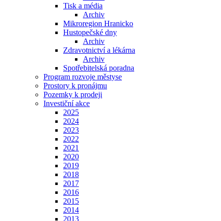
Tisk a média
Archiv
Mikroregion Hranicko
Hustopečské dny
Archiv
Zdravotnictví a lékárna
Archiv
Spotřebitelská poradna
Program rozvoje městyse
Prostory k pronájmu
Pozemky k prodeji
Investiční akce
2025
2024
2023
2022
2021
2020
2019
2018
2017
2016
2015
2014
2013