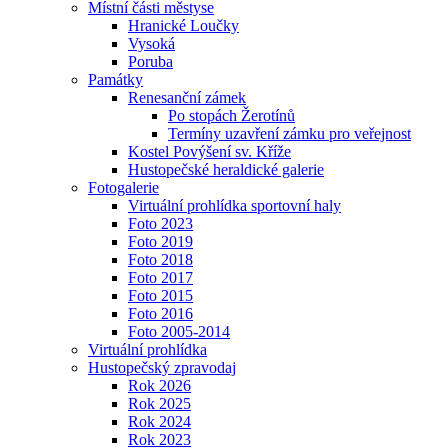
Místní části městyse
Hranické Loučky
Vysoká
Poruba
Památky
Renesanční zámek
Po stopách Žerotínů
Termíny uzavření zámku pro veřejnost
Kostel Povýšení sv. Kříže
Hustopečské heraldické galerie
Fotogalerie
Virtuální prohlídka sportovní haly
Foto 2023
Foto 2019
Foto 2018
Foto 2017
Foto 2015
Foto 2016
Foto 2005-2014
Virtuální prohlídka
Hustopečský zpravodaj
Rok 2026
Rok 2025
Rok 2024
Rok 2023