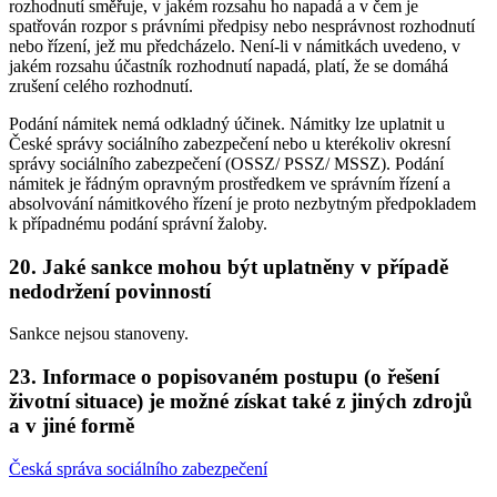
rozhodnutí směřuje, v jakém rozsahu ho napadá a v čem je
spatřován rozpor s právními předpisy nebo nesprávnost rozhodnutí
nebo řízení, jež mu předcházelo. Není-li v námitkách uvedeno, v
jakém rozsahu účastník rozhodnutí napadá, platí, že se domáhá
zrušení celého rozhodnutí.
Podání námitek nemá odkladný účinek. Námitky lze uplatnit u
České správy sociálního zabezpečení nebo u kterékoliv okresní
správy sociálního zabezpečení (OSSZ/ PSSZ/ MSSZ). Podání
námitek je řádným opravným prostředkem ve správním řízení a
absolvování námitkového řízení je proto nezbytným předpokladem
k případnému podání správní žaloby.
20. Jaké sankce mohou být uplatněny v případě
nedodržení povinností
Sankce nejsou stanoveny.
23. Informace o popisovaném postupu (o řešení
životní situace) je možné získat také z jiných zdrojů
a v jiné formě
Česká správa sociálního zabezpečení