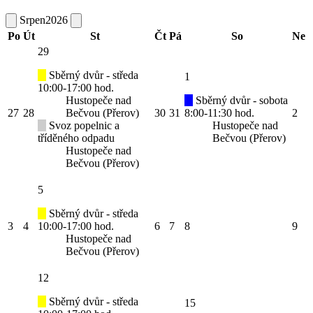
Srpen
2026
Po
Út
St
Čt
Pá
So
Ne
29
Sběrný dvůr - středa
1
10:00-17:00 hod.
Hustopeče nad
Sběrný dvůr - sobota
27
28
Bečvou (Přerov)
30
31
8:00-11:30 hod.
2
Svoz popelnic a
Hustopeče nad
tříděného odpadu
Bečvou (Přerov)
Hustopeče nad
Bečvou (Přerov)
5
Sběrný dvůr - středa
3
4
10:00-17:00 hod.
6
7
8
9
Hustopeče nad
Bečvou (Přerov)
12
Sběrný dvůr - středa
15