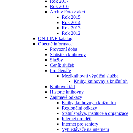
Rok 2017
Rok 2016
Archiv Foto z akcí
Rok 2015
Rok 2014
Rok 2013
Rok 2012
ON-LINE katalog
Obecné informace
Provozní doba
Statistika knihovny
Služby
Ceník služeb
Pro čtenáře
Meziknihovní výpůjční služba
Knihy, knihovny a knižní trh
Knihovní řád
Historie knihovny
Zajímavé odkazy
Knihy, knihovny a knižní trh
Regionální odkazy
Státní správa, instituce a organizace
Internet pro děti
Internet pro seniory
Vyhledávače na internetu