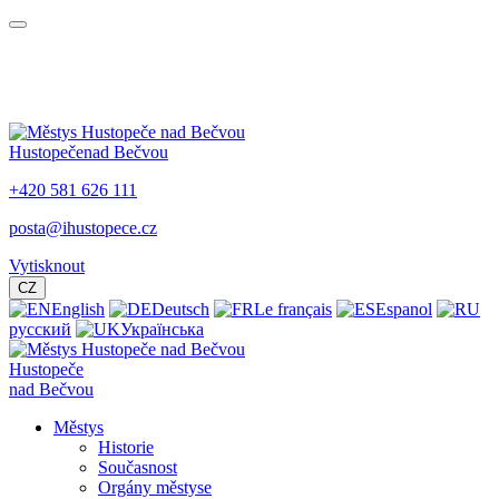
Hustopeče
nad Bečvou
+420 581 626 111
posta@ihustopece.cz
Vytisknout
CZ
English
Deutsch
Le français
Espanol
русский
Українська
Hustopeče
nad Bečvou
Městys
Historie
Současnost
Orgány městyse