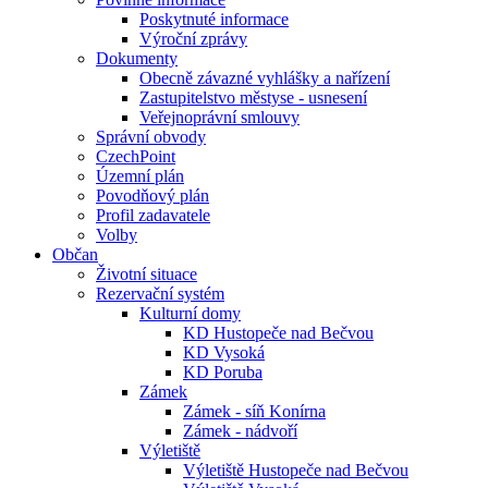
Poskytnuté informace
Výroční zprávy
Dokumenty
Obecně závazné vyhlášky a nařízení
Zastupitelstvo městyse - usnesení
Veřejnoprávní smlouvy
Správní obvody
CzechPoint
Územní plán
Povodňový plán
Profil zadavatele
Volby
Občan
Životní situace
Rezervační systém
Kulturní domy
KD Hustopeče nad Bečvou
KD Vysoká
KD Poruba
Zámek
Zámek - síň Konírna
Zámek - nádvoří
Výletiště
Výletiště Hustopeče nad Bečvou