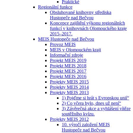
Praktické
Regionální funkce
Obsluhované knihovny střediska
Hustopeče nad Bečvou
Koncepce zajištění výkonu regionálních
funkcí v knihovnách Olomouckého kraje
2015–2017.
MEIS Hustopeče nad Bečvou
Provoz MEIS
MEIS v Olomouckém kraji
Informační zdroje
Projekt MEIS 2019
Projekt MEIS 2018
Projekt MEIS 2017
Projekt MEIS 2016
Projekty MEIS 2015
Projekty MEIS 2014
Projekty MEIS 2013
1) Pojďme si hrát s Evropskou unií“
2) Co včera bylo, dnes už není“
3) Závěrečná akce a vyhlášení vítěze
soutěžního kvízu.
Projekty MEIS 2012
10. výročí založení MEIS
Hustopeče nad Bečvou