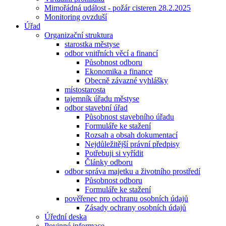
Mimořádná událost - požár cisteren 28.2.2025
Monitoring ovzduší
Úřad
Organizační struktura
starostka městyse
odbor vnitřních věcí a financí
Působnost odboru
Ekonomika a finance
Obecně závazné vyhlášky
místostarosta
tajemník úřadu městyse
odbor stavební úřad
Působnost stavebního úřadu
Formuláře ke stažení
Rozsah a obsah dokumentací
Nejdůležitější právní předpisy
Potřebuji si vyřídit
Články odboru
odbor správa majetku a životního prostředí
Působnost odboru
Formuláře ke stažení
pověřenec pro ochranu osobních údajů
Zásady ochrany osobních údajů
Úřední deska
Povinné informace