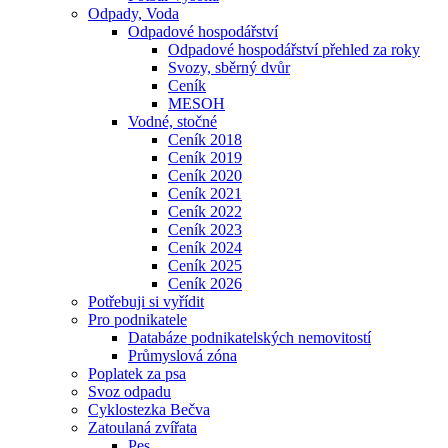
Odpady, Voda
Odpadové hospodářství
Odpadové hospodářství přehled za roky
Svozy, sběrný dvůr
Ceník
MESOH
Vodné, stočné
Ceník 2018
Ceník 2019
Ceník 2020
Ceník 2021
Ceník 2022
Ceník 2023
Ceník 2024
Ceník 2025
Ceník 2026
Potřebuji si vyřídit
Pro podnikatele
Databáze podnikatelských nemovitostí
Průmyslová zóna
Poplatek za psa
Svoz odpadu
Cyklostezka Bečva
Zatoulaná zvířata
Pes