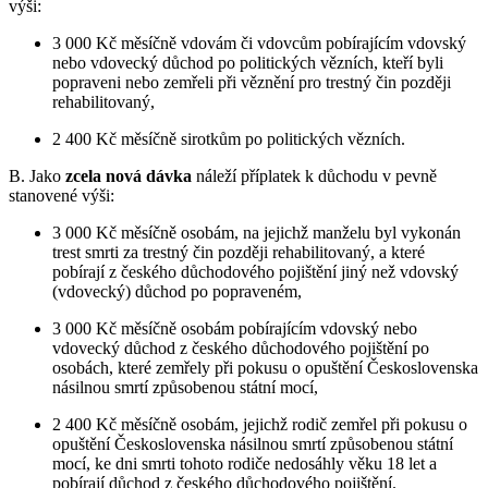
výši:
3 000 Kč měsíčně vdovám či vdovcům pobírajícím vdovský
nebo vdovecký důchod po politických vězních, kteří byli
popraveni nebo zemřeli při věznění pro trestný čin později
rehabilitovaný,
2 400 Kč měsíčně sirotkům po politických vězních.
B. Jako
zcela nová dávka
náleží příplatek k důchodu v pevně
stanovené výši:
3 000 Kč měsíčně osobám, na jejichž manželu byl vykonán
trest smrti za trestný čin později rehabilitovaný, a které
pobírají z českého důchodového pojištění jiný než vdovský
(vdovecký) důchod po popraveném,
3 000 Kč měsíčně osobám pobírajícím vdovský nebo
vdovecký důchod z českého důchodového pojištění po
osobách, které zemřely při pokusu o opuštění Československa
násilnou smrtí způsobenou státní mocí,
2 400 Kč měsíčně osobám, jejichž rodič zemřel při pokusu o
opuštění Československa násilnou smrtí způsobenou státní
mocí, ke dni smrti tohoto rodiče nedosáhly věku 18 let a
pobírají důchod z českého důchodového pojištění.