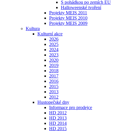
S pohádkou po zemích EU
Halloweenské tvoření
Projekty MEIS 2011
Projekty MEIS 2010
Projekty MEIS 2009
Kultura
Kulturní akce
2026
2025
2024
2023
2020
2019
2018
2017
2016
2015
2013
2012
Hustopečské dny
Informace pro prodejce
HD 2012
HD 2013
HD 2014
HD 2015