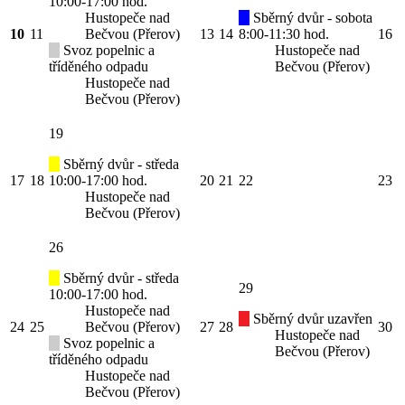
10:00-17:00 hod.
Hustopeče nad
Sběrný dvůr - sobota
10
11
Bečvou (Přerov)
13
14
8:00-11:30 hod.
16
Svoz popelnic a
Hustopeče nad
tříděného odpadu
Bečvou (Přerov)
Hustopeče nad
Bečvou (Přerov)
19
Sběrný dvůr - středa
17
18
10:00-17:00 hod.
20
21
22
23
Hustopeče nad
Bečvou (Přerov)
26
Sběrný dvůr - středa
29
10:00-17:00 hod.
Hustopeče nad
Sběrný dvůr uzavřen
24
25
Bečvou (Přerov)
27
28
30
Hustopeče nad
Svoz popelnic a
Bečvou (Přerov)
tříděného odpadu
Hustopeče nad
Bečvou (Přerov)