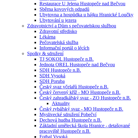
Restaurace U Jelena Hustopeče nad Bečvou
Sběrna kovových odpadů
Ubytovna a hospůdka u hájku Hranické Loučky
Ubytování u jezera
Zdravotnictví a Dům s pečovatelskou službou
Zdravotní středisko
Lékárna
Pečovatelská služba
Informační portál o lécích
Spolky & sdružení
TJ SOKOL Hustopeče n.B.
Jednota OREL Hustopeče nad Bečvou
SDH Hustopeče n.B.
SDH Vysoká
SDH Poruba
Český svaz včelařů Hustopeče n.B.
Český červený kříž - MO Hustopeče n.B.
Český zahradkářský svaz - ZO Hustopeče n.B.
Aktuality
Český rybářský svaz - MO Hustopeče n.B.
Myslivecké sdružení Pobečví
Dechová hudba Hustopeče n.B.
Základní umělecká škola Hranice - detašované
pracoviště Hustopeče n.B.
Fotbal Vysoká