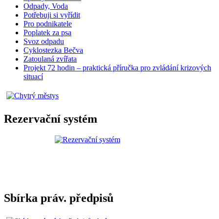
Odpady, Voda
Potřebuji si vyřídit
Pro podnikatele
Poplatek za psa
Svoz odpadu
Cyklostezka Bečva
Zatoulaná zvířata
Projekt 72 hodin – praktická příručka pro zvládání krizových
situací
Rezervační systém
Sbírka práv. předpisů