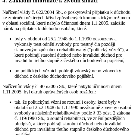
4. Základní informace k životní situaci
Nařízení vlády č. 622/2004 Sb., o poskytování příplatku k důchodu
ke zmírnění některých křivd způsobených komunistickým režimem
v oblasti sociální, které nabylo účinnosti dnem 1.1.2005, založilo
nárok na příplatek k důchodu osobám, které:
byly v období od 25.2.1948 do 1.1.1990 odsouzeny a
vykonaly trest odnětí svobody pro trestný čin později
stanoveným způsobem rehabilitovaný ("politický vězeň"), a
které pobírají starobní důchod nebo invalidní důchod pro
invaliditu třetího stupně z českého důchodového pojištění,
po politických vězních pobírají vdovský nebo vdovecký
důchod z českého důchodového pojištění.
Nařízením vlády č. 405/2005 Sb., které nabylo účinnosti dnem
1.11.2005, byl okruh oprávněných osob rozšířen:
tak, že politickými vězni se rozumí i osoby, které byly v
období od 25.2.1948 do 1.1.1990 nezákonně zbaveny osobní
svobody a následně rehabilitovány podle § 33 odst. 2 zákona
č. 119/1990 Sb., o soudní rehabilitaci, ve znění pozdějších
předpisů, a které pobírají starobní důchod nebo invalidní
důchod pro invaliditu třetího stupně z českého důchodového
pojištění,