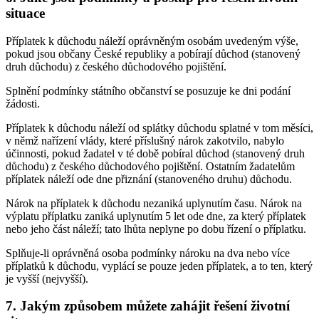
situace
Příplatek k důchodu náleží oprávněným osobám uvedeným výše,
pokud jsou občany České republiky a pobírají důchod (stanovený
druh důchodu) z českého důchodového pojištění.
Splnění podmínky státního občanství se posuzuje ke dni podání
žádosti.
Příplatek k důchodu náleží od splátky důchodu splatné v tom měsíci,
v němž nařízení vlády, které příslušný nárok zakotvilo, nabylo
účinnosti, pokud žadatel v té době pobíral důchod (stanovený druh
důchodu) z českého důchodového pojištění. Ostatním žadatelům
příplatek náleží ode dne přiznání (stanoveného druhu) důchodu.
Nárok na příplatek k důchodu nezaniká uplynutím času. Nárok na
výplatu příplatku zaniká uplynutím 5 let ode dne, za který příplatek
nebo jeho část náleží; tato lhůta neplyne po dobu řízení o příplatku.
Splňuje-li oprávněná osoba podmínky nároku na dva nebo více
příplatků k důchodu, vyplácí se pouze jeden příplatek, a to ten, který
je vyšší (nejvyšší).
7. Jakým způsobem můžete zahájit řešení životní