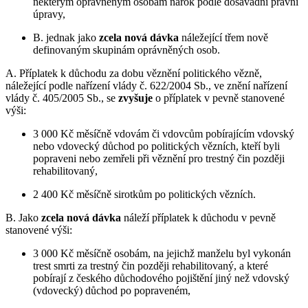
některým oprávněným osobám nárok podle dosavadní právní
úpravy,
B. jednak jako
zcela nová dávka
náležející třem nově
definovaným skupinám oprávněných osob.
A. Příplatek k důchodu za dobu věznění politického vězně,
náležející podle nařízení vlády č. 622/2004 Sb., ve znění nařízení
vlády č. 405/2005 Sb., se
zvyšuje
o příplatek v pevně stanovené
výši:
3 000 Kč měsíčně vdovám či vdovcům pobírajícím vdovský
nebo vdovecký důchod po politických vězních, kteří byli
popraveni nebo zemřeli při věznění pro trestný čin později
rehabilitovaný,
2 400 Kč měsíčně sirotkům po politických vězních.
B. Jako
zcela nová dávka
náleží příplatek k důchodu v pevně
stanovené výši:
3 000 Kč měsíčně osobám, na jejichž manželu byl vykonán
trest smrti za trestný čin později rehabilitovaný, a které
pobírají z českého důchodového pojištění jiný než vdovský
(vdovecký) důchod po popraveném,