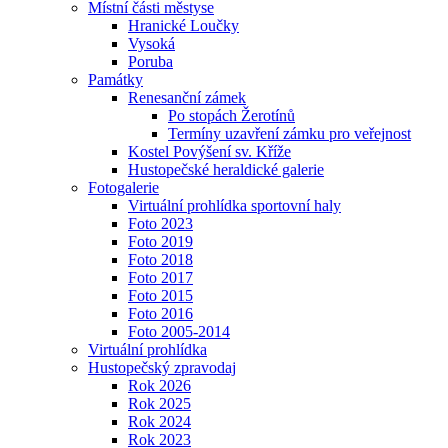
Místní části městyse
Hranické Loučky
Vysoká
Poruba
Památky
Renesanční zámek
Po stopách Žerotínů
Termíny uzavření zámku pro veřejnost
Kostel Povýšení sv. Kříže
Hustopečské heraldické galerie
Fotogalerie
Virtuální prohlídka sportovní haly
Foto 2023
Foto 2019
Foto 2018
Foto 2017
Foto 2015
Foto 2016
Foto 2005-2014
Virtuální prohlídka
Hustopečský zpravodaj
Rok 2026
Rok 2025
Rok 2024
Rok 2023