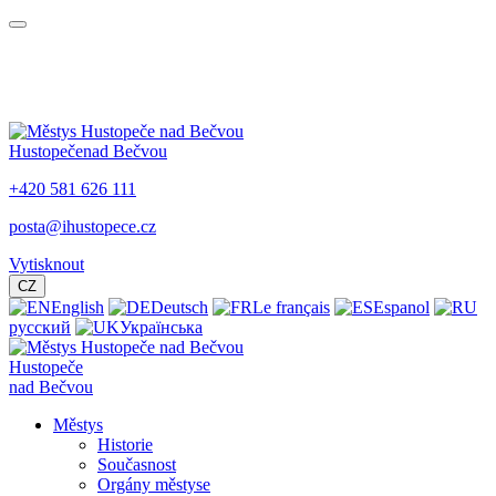
Hustopeče
nad Bečvou
+420 581 626 111
posta@ihustopece.cz
Vytisknout
CZ
English
Deutsch
Le français
Espanol
русский
Українська
Hustopeče
nad Bečvou
Městys
Historie
Současnost
Orgány městyse