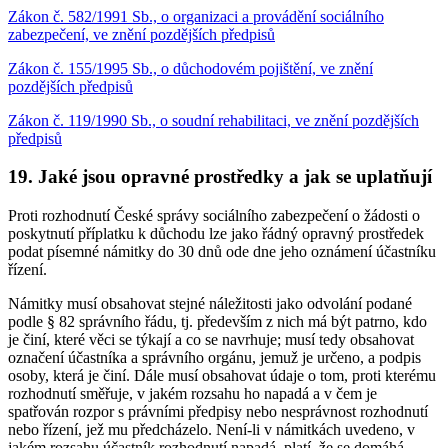
Zákon č. 582/1991 Sb., o organizaci a provádění sociálního
zabezpečení, ve znění pozdějších předpisů
Zákon č. 155/1995 Sb., o důchodovém pojištění, ve znění
pozdějších předpisů
Zákon č. 119/1990 Sb., o soudní rehabilitaci, ve znění pozdějších
předpisů
19. Jaké jsou opravné prostředky a jak se uplatňují
Proti rozhodnutí České správy sociálního zabezpečení o žádosti o
poskytnutí příplatku k důchodu lze jako řádný opravný prostředek
podat písemné námitky do 30 dnů ode dne jeho oznámení účastníku
řízení.
Námitky musí obsahovat stejné náležitosti jako odvolání podané
podle § 82 správního řádu, tj. především z nich má být patrno, kdo
je činí, které věci se týkají a co se navrhuje; musí tedy obsahovat
označení účastníka a správního orgánu, jemuž je určeno, a podpis
osoby, která je činí. Dále musí obsahovat údaje o tom, proti kterému
rozhodnutí směřuje, v jakém rozsahu ho napadá a v čem je
spatřován rozpor s právními předpisy nebo nesprávnost rozhodnutí
nebo řízení, jež mu předcházelo. Není-li v námitkách uvedeno, v
jakém rozsahu účastník rozhodnutí napadá, platí, že se domáhá