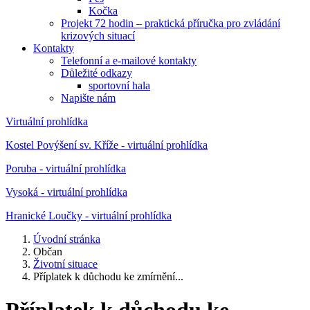
Kočka
Projekt 72 hodin – praktická příručka pro zvládání
krizových situací
Kontakty
Telefonní a e-mailové kontakty
Důležité odkazy
sportovní hala
Napište nám
Virtuální prohlídka
Kostel Povýšení sv. Kříže - virtuální prohlídka
Poruba - virtuální prohlídka
Vysoká - virtuální prohlídka
Hranické Loučky - virtuální prohlídka
Úvodní stránka
Občan
Životní situace
Příplatek k důchodu ke zmírnění...