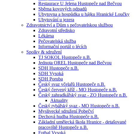
Restaurace U Jelena Hustopeče nad Bečvou
Sběrna kovových odpadů
Ubytovna a hospůdka u hájku Hranické Loučky
Ubytování u jezera
Zdravotnictví a Dům s pečovatelskou službou
Zdravotní středisko
Lékárna
Pečovatelská služba
Informační portál o lécích
Spolky & sdružení
TJ SOKOL Hustopeče n.B.
Jednota OREL Hustopeče nad Bečvou
SDH Hustopeče n.B.
SDH Vysoká
SDH Poruba
Český svaz včelařů Hustopeče n.B.
Český červený kříž - MO Hustopeče n.B.
Český zahradkářský svaz - ZO Hustopeče n.B.
Aktuality
Český rybářský svaz - MO Hustopeče n.B.
Myslivecké sdružení Pobečví
Dechová hudba Hustopeče n.B.
Základní umělecká škola Hranice - detašované
pracoviště Hustopeče n.B.
Fotbal Vysoká