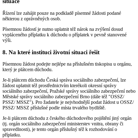
situace
Řízení lze zahájit pouze na podkladě písemné žádosti podané
některou z oprávněných osob.
Písemnou žádostí je nutno uplatnit též nárok na zvýšení dosud
vypláceného příplatku k důchodu o příplatek v pevně stanovené
výši.
8. Na které instituci životní situaci řešit
Písemnou žádost podejte nejlépe na příslušném tiskopisu u orgánu,
který je plátcem důchodu.
Je-li plátcem důchodu Česká správa sociálního zabezpečení, lze
žádost uplatnit též prostřednictvím kterékoli okresní správy
sociálního zabezpečení, Pražské správy sociálního zabezpečení nebo
Městské správy sociálního zabezpečení Brno (dále též "OSSZ/
PSSZ/ MSSZ"). Pro žadatele je nejvhodnější podat žádost u OSSZ/
PSSZ/ MSSZ příslušné podle místa trvalého bydliště.
Je-li plátcem důchodu z českého důchodového pojištění jiný orgán
(tj. orgán sociálního zabezpečení ministerstev vnitra, obrany či
spravedlnosti), je tento orgán příslušný též k rozhodování o
příplatku.