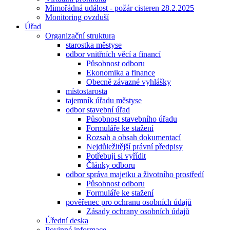
Mimořádná událost - požár cisteren 28.2.2025
Monitoring ovzduší
Úřad
Organizační struktura
starostka městyse
odbor vnitřních věcí a financí
Působnost odboru
Ekonomika a finance
Obecně závazné vyhlášky
místostarosta
tajemník úřadu městyse
odbor stavební úřad
Působnost stavebního úřadu
Formuláře ke stažení
Rozsah a obsah dokumentací
Nejdůležitější právní předpisy
Potřebuji si vyřídit
Články odboru
odbor správa majetku a životního prostředí
Působnost odboru
Formuláře ke stažení
pověřenec pro ochranu osobních údajů
Zásady ochrany osobních údajů
Úřední deska
Povinné informace