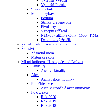
Výletiště Vysoká
Výletiště Poruba
Sportovní hala
Mobilní vybavení
Podium
Stánky dřevěné bílé
Pivní sety
Výčepní zařízení
Nůžkový altán (3x6m) - 1000,- Kč⁄ks
Dvoukolový žebřík
Zámek - informace pro návštěvníky
Školství
Základní škola
Mateřská škola
Místní knihovna Hustopeče nad Bečvou
Aktuality
Archiv aktuality
Akce
Archvi akce, novinky
Proběhlé akce
Archiv Proběhlé akce knihovny
Foto z akcí
Rok 2020
Rok 2019
Rok 2018