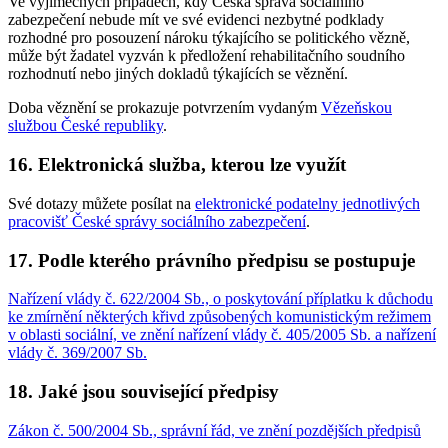
Ve výjimečných případech, kdy Česká správa sociálního
zabezpečení nebude mít ve své evidenci nezbytné podklady
rozhodné pro posouzení nároku týkajícího se politického vězně,
může být žadatel vyzván k předložení rehabilitačního soudního
rozhodnutí nebo jiných dokladů týkajících se věznění.
Doba věznění se prokazuje potvrzením vydaným
Vězeňskou
službou České republiky
.
16. Elektronická služba, kterou lze využít
Své dotazy můžete posílat na
elektronické podatelny jednotlivých
pracovišť České správy sociálního zabezpečení
.
17. Podle kterého právního předpisu se postupuje
Nařízení vlády č. 622/2004 Sb., o poskytování příplatku k důchodu
ke zmírnění některých křivd způsobených komunistickým režimem
v oblasti sociální, ve znění nařízení vlády č. 405/2005 Sb. a nařízení
vlády č. 369/2007 Sb.
18. Jaké jsou související předpisy
Zákon č. 500/2004 Sb., správní řád, ve znění pozdějších předpisů