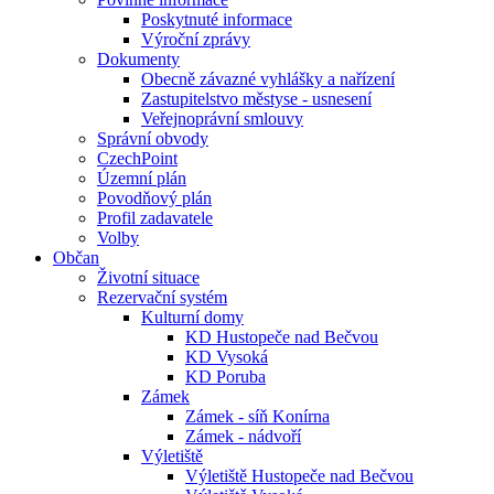
Poskytnuté informace
Výroční zprávy
Dokumenty
Obecně závazné vyhlášky a nařízení
Zastupitelstvo městyse - usnesení
Veřejnoprávní smlouvy
Správní obvody
CzechPoint
Územní plán
Povodňový plán
Profil zadavatele
Volby
Občan
Životní situace
Rezervační systém
Kulturní domy
KD Hustopeče nad Bečvou
KD Vysoká
KD Poruba
Zámek
Zámek - síň Konírna
Zámek - nádvoří
Výletiště
Výletiště Hustopeče nad Bečvou