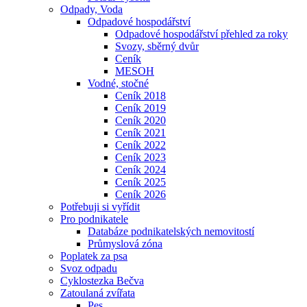
Odpady, Voda
Odpadové hospodářství
Odpadové hospodářství přehled za roky
Svozy, sběrný dvůr
Ceník
MESOH
Vodné, stočné
Ceník 2018
Ceník 2019
Ceník 2020
Ceník 2021
Ceník 2022
Ceník 2023
Ceník 2024
Ceník 2025
Ceník 2026
Potřebuji si vyřídit
Pro podnikatele
Databáze podnikatelských nemovitostí
Průmyslová zóna
Poplatek za psa
Svoz odpadu
Cyklostezka Bečva
Zatoulaná zvířata
Pes