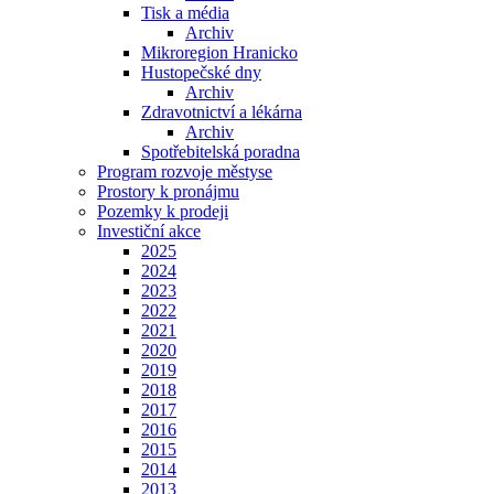
Tisk a média
Archiv
Mikroregion Hranicko
Hustopečské dny
Archiv
Zdravotnictví a lékárna
Archiv
Spotřebitelská poradna
Program rozvoje městyse
Prostory k pronájmu
Pozemky k prodeji
Investiční akce
2025
2024
2023
2022
2021
2020
2019
2018
2017
2016
2015
2014
2013