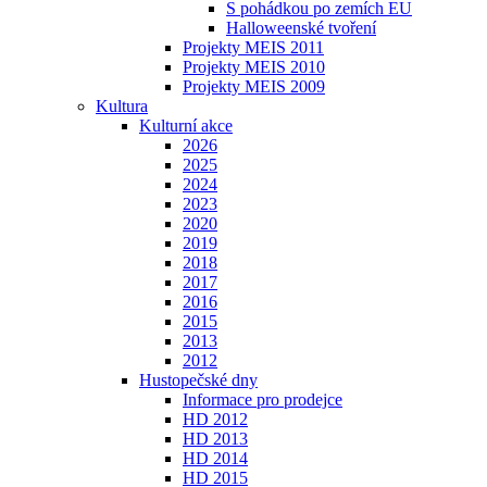
S pohádkou po zemích EU
Halloweenské tvoření
Projekty MEIS 2011
Projekty MEIS 2010
Projekty MEIS 2009
Kultura
Kulturní akce
2026
2025
2024
2023
2020
2019
2018
2017
2016
2015
2013
2012
Hustopečské dny
Informace pro prodejce
HD 2012
HD 2013
HD 2014
HD 2015