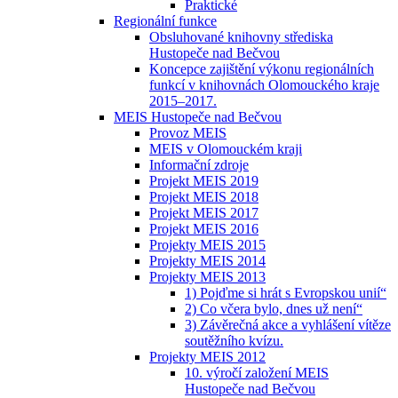
Praktické
Regionální funkce
Obsluhované knihovny střediska
Hustopeče nad Bečvou
Koncepce zajištění výkonu regionálních
funkcí v knihovnách Olomouckého kraje
2015–2017.
MEIS Hustopeče nad Bečvou
Provoz MEIS
MEIS v Olomouckém kraji
Informační zdroje
Projekt MEIS 2019
Projekt MEIS 2018
Projekt MEIS 2017
Projekt MEIS 2016
Projekty MEIS 2015
Projekty MEIS 2014
Projekty MEIS 2013
1) Pojďme si hrát s Evropskou unií“
2) Co včera bylo, dnes už není“
3) Závěrečná akce a vyhlášení vítěze
soutěžního kvízu.
Projekty MEIS 2012
10. výročí založení MEIS
Hustopeče nad Bečvou