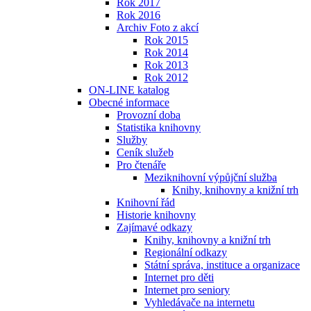
Rok 2017
Rok 2016
Archiv Foto z akcí
Rok 2015
Rok 2014
Rok 2013
Rok 2012
ON-LINE katalog
Obecné informace
Provozní doba
Statistika knihovny
Služby
Ceník služeb
Pro čtenáře
Meziknihovní výpůjční služba
Knihy, knihovny a knižní trh
Knihovní řád
Historie knihovny
Zajímavé odkazy
Knihy, knihovny a knižní trh
Regionální odkazy
Státní správa, instituce a organizace
Internet pro děti
Internet pro seniory
Vyhledávače na internetu