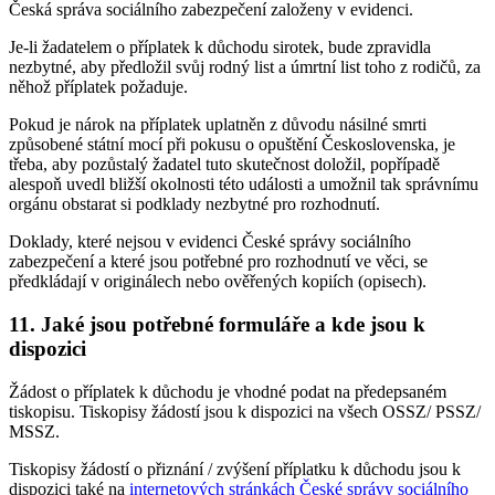
Česká správa sociálního zabezpečení založeny v evidenci.
Je-li žadatelem o příplatek k důchodu sirotek, bude zpravidla
nezbytné, aby předložil svůj rodný list a úmrtní list toho z rodičů, za
něhož příplatek požaduje.
Pokud je nárok na příplatek uplatněn z důvodu násilné smrti
způsobené státní mocí při pokusu o opuštění Československa, je
třeba, aby pozůstalý žadatel tuto skutečnost doložil, popřípadě
alespoň uvedl bližší okolnosti této události a umožnil tak správnímu
orgánu obstarat si podklady nezbytné pro rozhodnutí.
Doklady, které nejsou v evidenci České správy sociálního
zabezpečení a které jsou potřebné pro rozhodnutí ve věci, se
předkládají v originálech nebo ověřených kopiích (opisech).
11. Jaké jsou potřebné formuláře a kde jsou k
dispozici
Žádost o příplatek k důchodu je vhodné podat na předepsaném
tiskopisu. Tiskopisy žádostí jsou k dispozici na všech OSSZ/ PSSZ/
MSSZ.
Tiskopisy žádostí o přiznání / zvýšení příplatku k důchodu jsou k
dispozici také na
internetových stránkách České správy sociálního