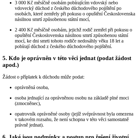
3 000 Kč měsíčně osobám pobírajícím vdovský nebo
vdovecký důchod z českého důchodového pojištění po
osobách, které zemřely při pokusu o opuštění Československa
násilnou smrtí způsobenou státní mocí,
2 400 Kč měsíčně osobám, jejichž rodič zemřel při pokusu o
opuštění Československa násilnou smrtí způsobenou státní
mocí, ke dni smrti tohoto rodiče nedosáhly věku 18 let a
pobírají důchod z českého důchodového pojištění.
5. Kdo je oprávněn v této věci jednat (podat žádost
apod.)
Žádost o příplatek k důchodu může podat:
oprávněná osoba,
osoba jednající za oprávněnou osobu na základě plné moci
(zmocněnec),
opatrovník oprávněné osoby (jejíž svéprávnost byla omezena
v takovém rozsahu, že není schopna v této věci samostatně
právně jednat).
6. Jaké jsou podmínky a postup pro řešení životní